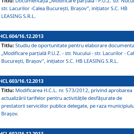
Titlu:
Documentaţia „Modificare parţială - P.U.Z. str. Nucul
str. Lacurilor -Calea Bucureşti, Braşov”, iniţiator S.C. HB
LEASING S.R.L.
HCL 604/16.12.2013
Titlu:
Studiu de oportunitate pentru elaborare documenta
„Modificare parţială P.U.Z. - str. Nucului - str. Lacurilor - Ca
Bucureşti, Braşov”, iniţiator S.C. HB LEASING S.R.L.
HCL 603/16.12.2013
Titlu:
Modificarea H.C.L. nr. 573/2012, privind aprobarea
actualizării tarifelor pentru activităţile desfăşurate de
prestatorii serviciilor publice delegate, pe raza municipiulu
Braşov.
HCL 602/16.12.2013