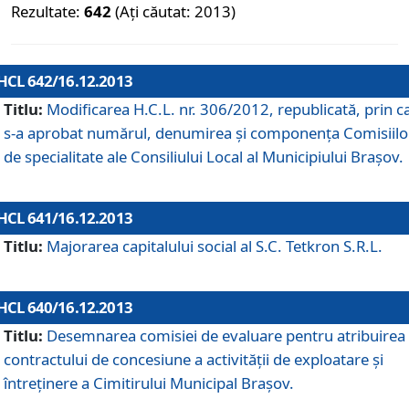
Rezultate:
642
(Ați căutat: 2013)
HCL 642/16.12.2013
Titlu:
Modificarea H.C.L. nr. 306/2012, republicată, prin c
s-a aprobat numărul, denumirea şi componenţa Comisiilo
de specialitate ale Consiliului Local al Municipiului Braşov.
HCL 641/16.12.2013
Titlu:
Majorarea capitalului social al S.C. Tetkron S.R.L.
HCL 640/16.12.2013
Titlu:
Desemnarea comisiei de evaluare pentru atribuirea
contractului de concesiune a activităţii de exploatare şi
întreţinere a Cimitirului Municipal Braşov.