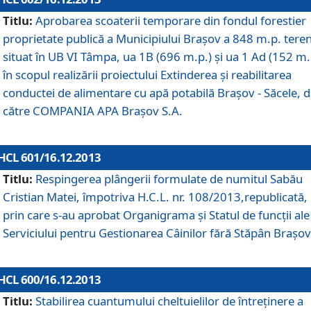
Titlu:
Aprobarea scoaterii temporare din fondul forestier
proprietate publică a Municipiului Braşov a 848 m.p. tere
situat în UB VI Tâmpa, ua 1B (696 m.p.) şi ua 1 Ad (152 m.
în scopul realizării proiectului Extinderea şi reabilitarea
conductei de alimentare cu apă potabilă Braşov - Săcele, 
către COMPANIA APA Braşov S.A.
HCL 601/16.12.2013
Titlu:
Respingerea plângerii formulate de numitul Sabău
Cristian Matei, împotriva H.C.L. nr. 108/2013,republicată,
prin care s-au aprobat Organigrama şi Statul de funcţii ale
Serviciului pentru Gestionarea Câinilor fără Stăpân Braşov
HCL 600/16.12.2013
Titlu:
Stabilirea cuantumului cheltuielilor de întreţinere a