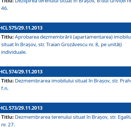
Titlu:
Dezlipirea terenului situat în Braşov, B-dul Griviţei nr
46.
HCL 575/29.11.2013
Titlu:
Aprobarea dezmembrării (apartamentarea) imobilu
situat în Braşov, str. Traian Grozăvescu nr. 8, pe unităţi
individuale.
HCL 574/29.11.2013
Titlu:
Dezmembrarea imobilului situat în Braşov, str. Pra
f.n.
HCL 573/29.11.2013
Titlu:
Dezmembrarea terenului situat în Braşov, str. Egalită
nr. 27.