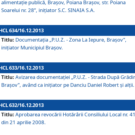
alimentaţie publică, Braşov, Poiana Braşov, str. Poiana
Soarelui nr. 28”, iniţiator S.C. SINAIA S.A.
HCL 634/16.12.2013
Titlu:
Documentaţia „P.U.Z. - Zona La Iepure, Braşov”,
iniţiator Municipiul Braşov.
HCL 633/16.12.2013
Titlu:
Avizarea documentaţiei „P.U.Z. - Strada După Grădin
Braşov”, având ca iniţiator pe Danciu Daniel Robert şi alţii.
HCL 632/16.12.2013
Titlu:
Aprobarea revocării Hotărârii Consiliului Local nr. 4
din 21 aprilie 2008.