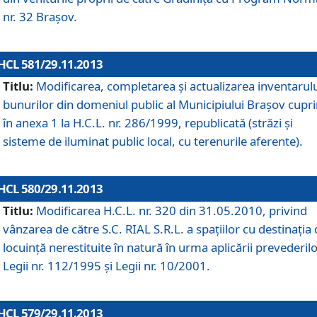
nr. 32 Braşov.
HCL 581/29.11.2013
Titlu:
Modificarea, completarea şi actualizarea inventarul
bunurilor din domeniul public al Municipiului Braşov cupr
în anexa 1 la H.C.L. nr. 286/1999, republicată (străzi şi
sisteme de iluminat public local, cu terenurile aferente).
HCL 580/29.11.2013
Titlu:
Modificarea H.C.L. nr. 320 din 31.05.2010, privind
vânzarea de către S.C. RIAL S.R.L. a spaţiilor cu destinaţia
locuinţă nerestituite în natură în urma aplicării prevederil
Legii nr. 112/1995 şi Legii nr. 10/2001.
HCL 579/29.11.2013