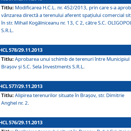
Titlu:
Modificarea H.C.L. nr. 452/2013, prin care s-a aprob
vânzarea directă a terenului aferent spaţiului comercial si
în str. Mihail Kogălniceanu nr. 13, C 2, către S.C. OLIGOPO
S.R.L.
HCL 578/29.11.2013
Titlu:
Aprobarea unui schimb de terenuri între Municipiul
Braşov şi S.C. Sela Investments S.R.L.
HCL 577/29.11.2013
Titlu:
Alipirea terenurilor situate în Braşov, str. Dimitrie
Anghel nr. 2.
HCL 576/29.11.2013