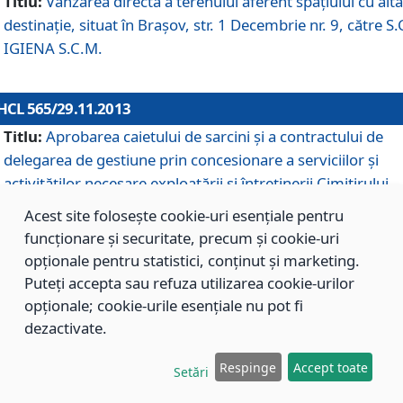
Titlu:
Vânzarea directă a terenului aferent spaţiului cu altă
destinaţie, situat în Braşov, str. 1 Decembrie nr. 9, către S.
IGIENA S.C.M.
HCL 565/29.11.2013
Titlu:
Aprobarea caietului de sarcini şi a contractului de
delegarea de gestiune prin concesionare a serviciilor şi
activităţilor necesare exploatării şi întreţinerii Cimitirului
Municipal Braşov situat în str. Dimitrie Anghel nr. 19.
Acest site folosește cookie-uri esențiale pentru
funcționare și securitate, precum și cookie-uri
opționale pentru statistici, conținut și marketing.
HCL 564/29.11.2013
Puteți accepta sau refuza utilizarea cookie-urilor
Titlu:
Completarea şi modificarea H.C.L. nr. 446/2013, pr
opționale; cookie-urile esențiale nu pot fi
care s-a aprobat studiul de fundamentare pentru
dezactivate.
concesionarea serviciilor de administrare a Cimitirului
Municipal Braşov.
Respinge
Accept toate
Setări