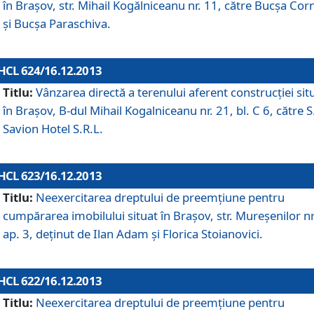
în Braşov, str. Mihail Kogălniceanu nr. 11, către Bucşa Cor
şi Bucşa Paraschiva.
HCL 624/16.12.2013
Titlu:
Vânzarea directă a terenului aferent construcţiei sit
în Braşov, B-dul Mihail Kogalniceanu nr. 21, bl. C 6, către S
Savion Hotel S.R.L.
HCL 623/16.12.2013
Titlu:
Neexercitarea dreptului de preemţiune pentru
cumpărarea imobilului situat în Braşov, str. Mureşenilor nr
ap. 3, deţinut de Ilan Adam şi Florica Stoianovici.
HCL 622/16.12.2013
Titlu:
Neexercitarea dreptului de preemţiune pentru