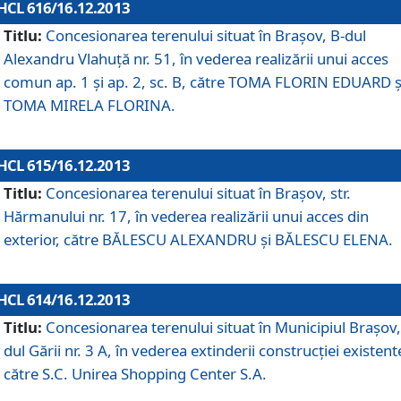
HCL 616/16.12.2013
Titlu:
Concesionarea terenului situat în Braşov, B-dul
Alexandru Vlahuţă nr. 51, în vederea realizării unui acces
comun ap. 1 şi ap. 2, sc. B, către TOMA FLORIN EDUARD ş
TOMA MIRELA FLORINA.
HCL 615/16.12.2013
Titlu:
Concesionarea terenului situat în Braşov, str.
Hărmanului nr. 17, în vederea realizării unui acces din
exterior, către BĂLESCU ALEXANDRU şi BĂLESCU ELENA.
HCL 614/16.12.2013
Titlu:
Concesionarea terenului situat în Municipiul Braşov,
dul Gării nr. 3 A, în vederea extinderii construcţiei existent
către S.C. Unirea Shopping Center S.A.