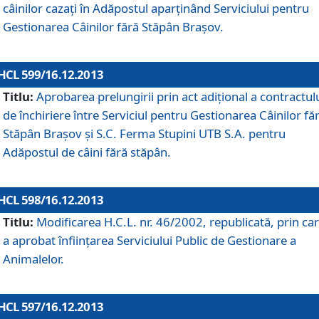
câinilor cazaţi în Adăpostul aparţinând Serviciului pentru
Gestionarea Câinilor fără Stăpân Braşov.
HCL 599/16.12.2013
Titlu:
Aprobarea prelungirii prin act adiţional a contractul
de închiriere între Serviciul pentru Gestionarea Câinilor fă
Stăpân Braşov şi S.C. Ferma Stupini UTB S.A. pentru
Adăpostul de câini fără stăpân.
HCL 598/16.12.2013
Titlu:
Modificarea H.C.L. nr. 46/2002, republicată, prin car
a aprobat înfiinţarea Serviciului Public de Gestionare a
Animalelor.
HCL 597/16.12.2013