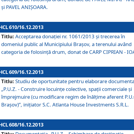
şi PAVEL ANIŞOARA.
HCL 610/16.12.2013
Titlu:
Acceptarea donaţiei nr. 1061/2013 şi trecerea în
domeniul public al Municipiului Braşov, a terenului având
categoria de folosinţă drum, donat de CARP CIPRIAN - IO
HCL 609/16.12.2013
Titlu:
Studiu de oportunitate pentru elaborare documenta
„P.U.Z. - Construire locuinţe colective, spaţii comerciale şi
împrejmuire (cu modificare regim de înălţime aferent P.U.
Braşov)”, iniţiator S.C. Atlanta House Investments S.R.L.
HCL 608/16.12.2013
Titlu:
Documentaţia „P.U.Z. - Schimbare de destinaţie,