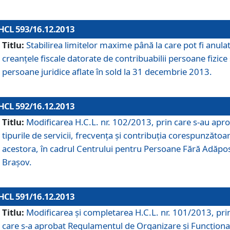
HCL 593/16.12.2013
Titlu:
Stabilirea limitelor maxime până la care pot fi anula
creanţele fiscale datorate de contribuabilii persoane fizice 
persoane juridice aflate în sold la 31 decembrie 2013.
HCL 592/16.12.2013
Titlu:
Modificarea H.C.L. nr. 102/2013, prin care s-au apr
tipurile de servicii, frecvenţa şi contribuţia corespunzătoa
acestora, în cadrul Centrului pentru Persoane Fără Adăpo
Braşov.
HCL 591/16.12.2013
Titlu:
Modificarea şi completarea H.C.L. nr. 101/2013, pri
care s-a aprobat Regulamentul de Organizare şi Funcţion