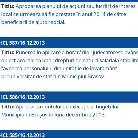
Titlu:
Aprobarea planului de acţiuni sau lucrări de interes
local ce urmează să fie prestate în anul 2014 de către
beneficiarii de ajutor social.
HCL 587/16.12.2013
Titlu:
Punerea în aplicare a hotărârilor judecătoreşti avân
obiect acordarea unor drepturi de natură salarială stabilite
favoarea personalului din unităţile de învăţământ
preuniversitar de stat din Municipiul Braşov.
HCL 586/16.12.2013
Titlu:
Aprobarea contului de execuţie al bugetului
Municipiului Braşov în luna decembrie 2013.
HCL 585/16.12.2013