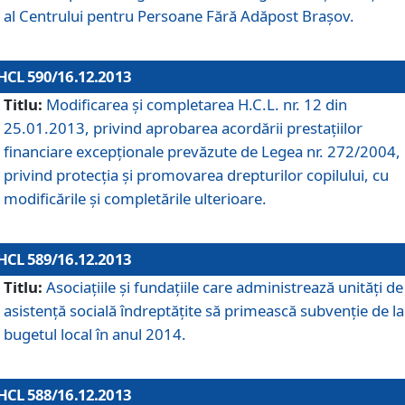
al Centrului pentru Persoane Fără Adăpost Braşov.
HCL 590/16.12.2013
Titlu:
Modificarea şi completarea H.C.L. nr. 12 din
25.01.2013, privind aprobarea acordării prestaţiilor
financiare excepţionale prevăzute de Legea nr. 272/2004,
privind protecţia şi promovarea drepturilor copilului, cu
modificările şi completările ulterioare.
HCL 589/16.12.2013
Titlu:
Asociaţiile şi fundaţiile care administrează unităţi de
asistenţă socială îndreptăţite să primească subvenţie de la
bugetul local în anul 2014.
HCL 588/16.12.2013