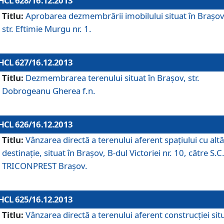
HCL 628/16.12.2013
Titlu:
Aprobarea dezmembrării imobilului situat în Braşov
str. Eftimie Murgu nr. 1.
HCL 627/16.12.2013
Titlu:
Dezmembrarea terenului situat în Braşov, str.
Dobrogeanu Gherea f.n.
HCL 626/16.12.2013
Titlu:
Vânzarea directă a terenului aferent spaţiului cu altă
destinaţie, situat în Braşov, B-dul Victoriei nr. 10, către S.C
TRICONPREST Braşov.
HCL 625/16.12.2013
Titlu:
Vânzarea directă a terenului aferent construcţiei sit