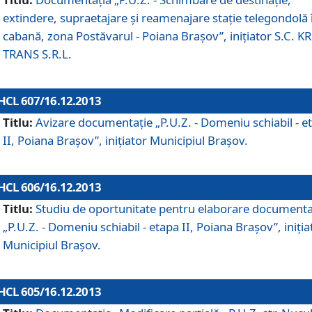
extindere, supraetajare şi reamenajare staţie telegondolă 
cabană, zona Postăvarul - Poiana Braşov”, iniţiator S.C. 
TRANS S.R.L.
HCL 607/16.12.2013
Titlu:
Avizare documentaţie „P.U.Z. - Domeniu schiabil - e
II, Poiana Braşov”, iniţiator Municipiul Braşov.
HCL 606/16.12.2013
Titlu:
Studiu de oportunitate pentru elaborare documenta
„P.U.Z. - Domeniu schiabil - etapa II, Poiana Braşov”, iniţia
Municipiul Braşov.
HCL 605/16.12.2013