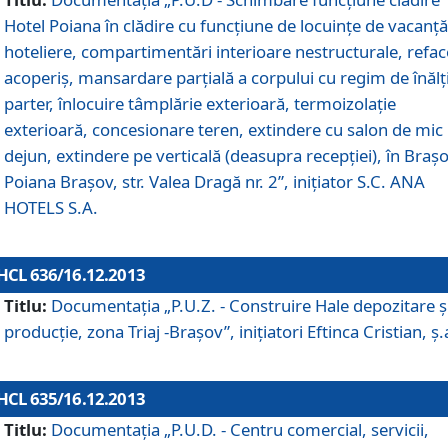
Hotel Poiana în clădire cu funcţiune de locuinţe de vacanţă
hoteliere, compartimentări interioare nestructurale, refa
acoperiş, mansardare parţială a corpului cu regim de înăl
parter, înlocuire tâmplărie exterioară, termoizolaţie
exterioară, concesionare teren, extindere cu salon de mic
dejun, extindere pe verticală (deasupra recepţiei), în Braşo
Poiana Braşov, str. Valea Dragă nr. 2”, iniţiator S.C. ANA
HOTELS S.A.
HCL 636/16.12.2013
Titlu:
Documentaţia „P.U.Z. - Construire Hale depozitare ş
producţie, zona Triaj -Braşov”, iniţiatori Eftinca Cristian, ş.
HCL 635/16.12.2013
Titlu:
Documentaţia „P.U.D. - Centru comercial, servicii,