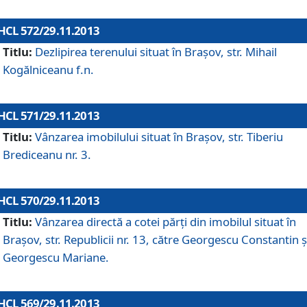
HCL 572/29.11.2013
Titlu:
Dezlipirea terenului situat în Braşov, str. Mihail
Kogălniceanu f.n.
HCL 571/29.11.2013
Titlu:
Vânzarea imobilului situat în Braşov, str. Tiberiu
Brediceanu nr. 3.
HCL 570/29.11.2013
Titlu:
Vânzarea directă a cotei părţi din imobilul situat în
Braşov, str. Republicii nr. 13, către Georgescu Constantin ş
Georgescu Mariane.
HCL 569/29.11.2013