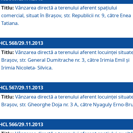
Titlu:
Vânzarea directă a terenului aferent spaţiului
comercial, situat în Braşov, str. Republicii nr. 9, către Enea
Tatiana.
HCL 568/29.11.2013
Titlu:
Vânzarea directă a terenului aferent locuinţei situate
Braşov, str. General Dumitrache nr. 3, către Irimia Emil şi
Irimia Nicoleta- Silvica.
HCL 567/29.11.2013
Titlu:
Vânzarea directă a terenului aferent locuinţei situate
Braşov, str. Gheorghe Doja nr. 3 A, către Nyaguly Erno-Br
HCL 566/29.11.2013