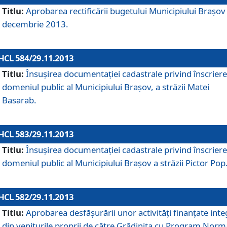
Titlu:
Aprobarea rectificării bugetului Municipiului Braşov 
decembrie 2013.
HCL 584/29.11.2013
Titlu:
Însuşirea documentaţiei cadastrale privind înscriere
domeniul public al Municipiului Braşov, a străzii Matei
Basarab.
HCL 583/29.11.2013
Titlu:
Însuşirea documentaţiei cadastrale privind înscriere
domeniul public al Municipiului Braşov a străzii Pictor Pop
HCL 582/29.11.2013
Titlu:
Aprobarea desfăşurării unor activităţi finanţate inte
din veniturile proprii de către Grădiniţa cu Program Norm