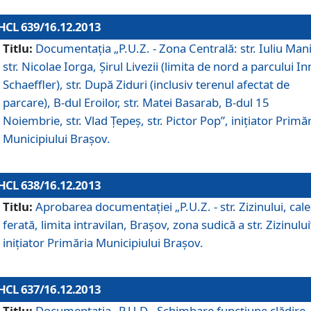
HCL 639/16.12.2013
Titlu:
Documentaţia „P.U.Z. - Zona Centrală: str. Iuliu Man
str. Nicolae Iorga, Şirul Livezii (limita de nord a parcului In
Schaeffler), str. După Ziduri (inclusiv terenul afectat de
parcare), B-dul Eroilor, str. Matei Basarab, B-dul 15
Noiembrie, str. Vlad Ţepeş, str. Pictor Pop”, iniţiator Primă
Municipiului Braşov.
HCL 638/16.12.2013
Titlu:
Aprobarea documentaţiei „P.U.Z. - str. Zizinului, cal
ferată, limita intravilan, Braşov, zona sudică a str. Zizinului
iniţiator Primăria Municipiului Braşov.
HCL 637/16.12.2013
Titlu:
Documentaţia „P.U.D - Schimbare funcţiune clădire