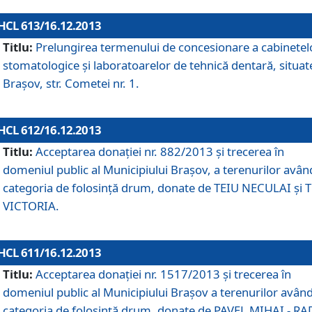
HCL 613/16.12.2013
Titlu:
Prelungirea termenului de concesionare a cabinetel
stomatologice şi laboratoarelor de tehnică dentară, situat
Braşov, str. Cometei nr. 1.
HCL 612/16.12.2013
Titlu:
Acceptarea donaţiei nr. 882/2013 şi trecerea în
domeniul public al Municipiului Braşov, a terenurilor avân
categoria de folosinţă drum, donate de TEIU NECULAI şi 
VICTORIA.
HCL 611/16.12.2013
Titlu:
Acceptarea donaţiei nr. 1517/2013 şi trecerea în
domeniul public al Municipiului Braşov a terenurilor avân
categoria de folosinţă drum, donate de PAVEL MIHAI - R