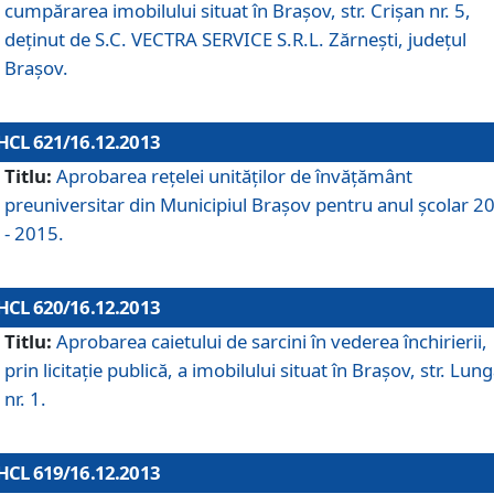
cumpărarea imobilului situat în Braşov, str. Crişan nr. 5,
deţinut de S.C. VECTRA SERVICE S.R.L. Zărneşti, judeţul
Braşov.
HCL 621/16.12.2013
Titlu:
Aprobarea reţelei unităţilor de învăţământ
preuniversitar din Municipiul Braşov pentru anul şcolar 2
- 2015.
HCL 620/16.12.2013
Titlu:
Aprobarea caietului de sarcini în vederea închirierii,
prin licitaţie publică, a imobilului situat în Braşov, str. Lun
nr. 1.
HCL 619/16.12.2013