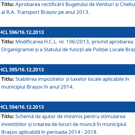
Titlu:
Aprobarea rectificării Bugetului de Venituri şi Cheltui
al R.A. Transport Braşov pe anul 2013.
HCL 596/16.12.2013
Titlu:
Modificarea H.C.L. nr. 106/2013, privind aprobarea
Organigramei şi a Statului de funcţii ale Poliţiei Locale Bra
HCL 595/16.12.2013
Titlu:
Stabilirea impozitelor şi taxelor locale aplicabile în
municipiul Braşov în anul 2014.
HCL 594/16.12.2013
Titlu:
Schemă de ajutor de minimis pentru stimularea
investiţiilor şi crearea de locuri de muncă în municipiul
Braşov aplicabilă în perioada 2014 - 2018.