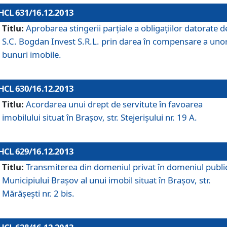
HCL 631/16.12.2013
Titlu:
Aprobarea stingerii parţiale a obligaţiilor datorate d
S.C. Bogdan Invest S.R.L. prin darea în compensare a uno
bunuri imobile.
HCL 630/16.12.2013
Titlu:
Acordarea unui drept de servitute în favoarea
imobilului situat în Braşov, str. Stejerişului nr. 19 A.
HCL 629/16.12.2013
Titlu:
Transmiterea din domeniul privat în domeniul public
Municipiului Braşov al unui imobil situat în Braşov, str.
Mărăşeşti nr. 2 bis.