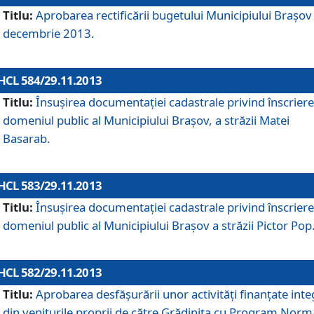
Titlu:
Aprobarea rectificării bugetului Municipiului Braşov 
decembrie 2013.
HCL 584/29.11.2013
Titlu:
Însuşirea documentaţiei cadastrale privind înscriere
domeniul public al Municipiului Braşov, a străzii Matei
Basarab.
HCL 583/29.11.2013
Titlu:
Însuşirea documentaţiei cadastrale privind înscriere
domeniul public al Municipiului Braşov a străzii Pictor Pop
HCL 582/29.11.2013
Titlu:
Aprobarea desfăşurării unor activităţi finanţate inte
din veniturile proprii de către Grădiniţa cu Program Norm