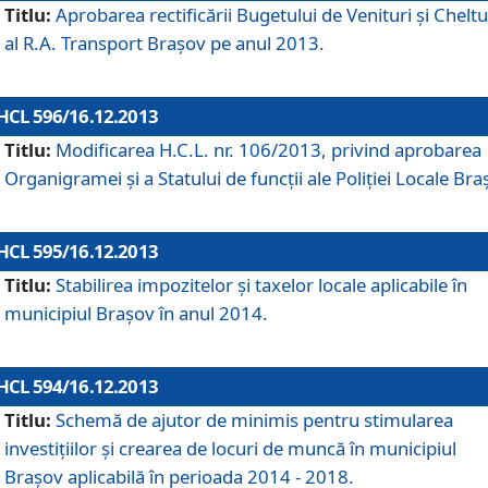
Titlu:
Aprobarea rectificării Bugetului de Venituri şi Cheltui
al R.A. Transport Braşov pe anul 2013.
HCL 596/16.12.2013
Titlu:
Modificarea H.C.L. nr. 106/2013, privind aprobarea
Organigramei şi a Statului de funcţii ale Poliţiei Locale Bra
HCL 595/16.12.2013
Titlu:
Stabilirea impozitelor şi taxelor locale aplicabile în
municipiul Braşov în anul 2014.
HCL 594/16.12.2013
Titlu:
Schemă de ajutor de minimis pentru stimularea
investiţiilor şi crearea de locuri de muncă în municipiul
Braşov aplicabilă în perioada 2014 - 2018.