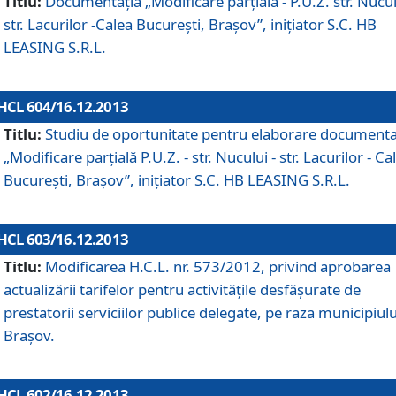
Titlu:
Documentaţia „Modificare parţială - P.U.Z. str. Nucul
str. Lacurilor -Calea Bucureşti, Braşov”, iniţiator S.C. HB
LEASING S.R.L.
HCL 604/16.12.2013
Titlu:
Studiu de oportunitate pentru elaborare documenta
„Modificare parţială P.U.Z. - str. Nucului - str. Lacurilor - Ca
Bucureşti, Braşov”, iniţiator S.C. HB LEASING S.R.L.
HCL 603/16.12.2013
Titlu:
Modificarea H.C.L. nr. 573/2012, privind aprobarea
actualizării tarifelor pentru activităţile desfăşurate de
prestatorii serviciilor publice delegate, pe raza municipiulu
Braşov.
HCL 602/16.12.2013