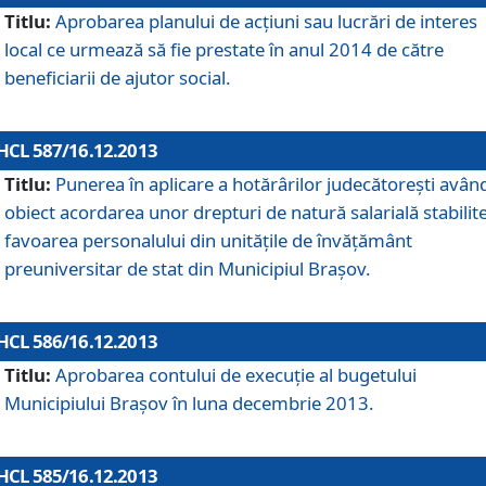
Titlu:
Aprobarea planului de acţiuni sau lucrări de interes
local ce urmează să fie prestate în anul 2014 de către
beneficiarii de ajutor social.
HCL 587/16.12.2013
Titlu:
Punerea în aplicare a hotărârilor judecătoreşti avân
obiect acordarea unor drepturi de natură salarială stabilite
favoarea personalului din unităţile de învăţământ
preuniversitar de stat din Municipiul Braşov.
HCL 586/16.12.2013
Titlu:
Aprobarea contului de execuţie al bugetului
Municipiului Braşov în luna decembrie 2013.
HCL 585/16.12.2013