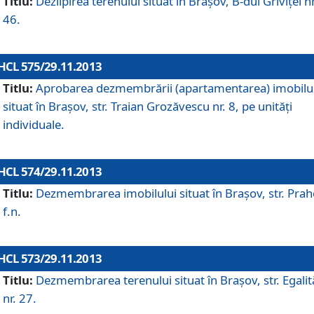
Titlu:
Dezlipirea terenului situat în Braşov, B-dul Griviţei nr
46.
HCL 575/29.11.2013
Titlu:
Aprobarea dezmembrării (apartamentarea) imobilu
situat în Braşov, str. Traian Grozăvescu nr. 8, pe unităţi
individuale.
HCL 574/29.11.2013
Titlu:
Dezmembrarea imobilului situat în Braşov, str. Pra
f.n.
HCL 573/29.11.2013
Titlu:
Dezmembrarea terenului situat în Braşov, str. Egalită
nr. 27.