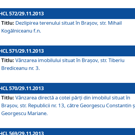
HCL 572/29.11.2013
Titlu:
Dezlipirea terenului situat în Braşov, str. Mihail
Kogălniceanu f.n.
HCL 571/29.11.2013
Titlu:
Vânzarea imobilului situat în Braşov, str. Tiberiu
Brediceanu nr. 3.
HCL 570/29.11.2013
Titlu:
Vânzarea directă a cotei părţi din imobilul situat în
Braşov, str. Republicii nr. 13, către Georgescu Constantin ş
Georgescu Mariane.
HCL 569/29.11.2013