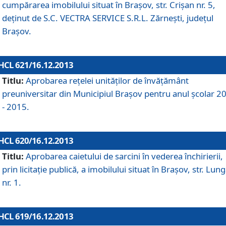
cumpărarea imobilului situat în Braşov, str. Crişan nr. 5,
deţinut de S.C. VECTRA SERVICE S.R.L. Zărneşti, judeţul
Braşov.
HCL 621/16.12.2013
Titlu:
Aprobarea reţelei unităţilor de învăţământ
preuniversitar din Municipiul Braşov pentru anul şcolar 2
- 2015.
HCL 620/16.12.2013
Titlu:
Aprobarea caietului de sarcini în vederea închirierii,
prin licitaţie publică, a imobilului situat în Braşov, str. Lun
nr. 1.
HCL 619/16.12.2013