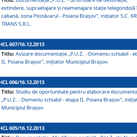
extindere, supraetajare şi reamenajare staţie telegondolă 
cabană, zona Postăvarul - Poiana Braşov”, iniţiator S.C. 
TRANS S.R.L.
HCL 607/16.12.2013
Titlu:
Avizare documentaţie „P.U.Z. - Domeniu schiabil - e
II, Poiana Braşov”, iniţiator Municipiul Braşov.
HCL 606/16.12.2013
Titlu:
Studiu de oportunitate pentru elaborare documenta
„P.U.Z. - Domeniu schiabil - etapa II, Poiana Braşov”, iniţia
Municipiul Braşov.
HCL 605/16.12.2013