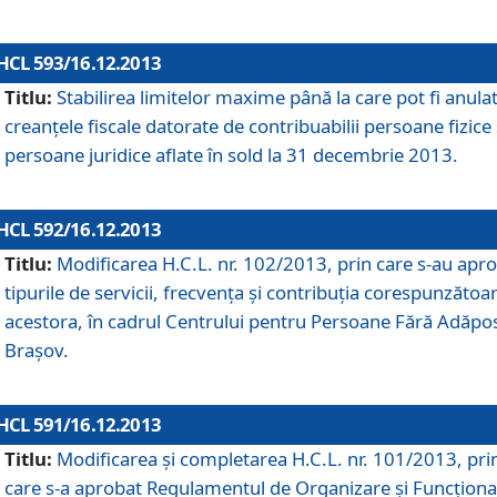
HCL 593/16.12.2013
Titlu:
Stabilirea limitelor maxime până la care pot fi anula
creanţele fiscale datorate de contribuabilii persoane fizice 
persoane juridice aflate în sold la 31 decembrie 2013.
HCL 592/16.12.2013
Titlu:
Modificarea H.C.L. nr. 102/2013, prin care s-au apr
tipurile de servicii, frecvenţa şi contribuţia corespunzătoa
acestora, în cadrul Centrului pentru Persoane Fără Adăpo
Braşov.
HCL 591/16.12.2013
Titlu:
Modificarea şi completarea H.C.L. nr. 101/2013, pri
care s-a aprobat Regulamentul de Organizare şi Funcţion