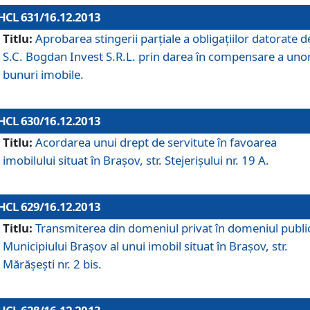
HCL 631/16.12.2013
Titlu:
Aprobarea stingerii parţiale a obligaţiilor datorate d
S.C. Bogdan Invest S.R.L. prin darea în compensare a uno
bunuri imobile.
HCL 630/16.12.2013
Titlu:
Acordarea unui drept de servitute în favoarea
imobilului situat în Braşov, str. Stejerişului nr. 19 A.
HCL 629/16.12.2013
Titlu:
Transmiterea din domeniul privat în domeniul public
Municipiului Braşov al unui imobil situat în Braşov, str.
Mărăşeşti nr. 2 bis.