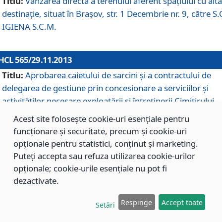
Titlu:
Vânzarea directă a terenului aferent spaţiului cu altă
destinaţie, situat în Braşov, str. 1 Decembrie nr. 9, către S.
IGIENA S.C.M.
HCL 565/29.11.2013
Titlu:
Aprobarea caietului de sarcini şi a contractului de
delegarea de gestiune prin concesionare a serviciilor şi
activităţilor necesare exploatării şi întreţinerii Cimitirului
Municipal Braşov situat în str. Dimitrie Anghel nr. 19.
Acest site folosește cookie-uri esențiale pentru
funcționare și securitate, precum și cookie-uri
opționale pentru statistici, conținut și marketing.
HCL 564/29.11.2013
Puteți accepta sau refuza utilizarea cookie-urilor
Titlu:
Completarea şi modificarea H.C.L. nr. 446/2013, pr
opționale; cookie-urile esențiale nu pot fi
care s-a aprobat studiul de fundamentare pentru
dezactivate.
concesionarea serviciilor de administrare a Cimitirului
Municipal Braşov.
Respinge
Accept toate
Setări