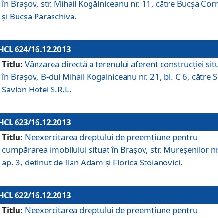
în Braşov, str. Mihail Kogălniceanu nr. 11, către Bucşa Cor
şi Bucşa Paraschiva.
HCL 624/16.12.2013
Titlu:
Vânzarea directă a terenului aferent construcţiei sit
în Braşov, B-dul Mihail Kogalniceanu nr. 21, bl. C 6, către S
Savion Hotel S.R.L.
HCL 623/16.12.2013
Titlu:
Neexercitarea dreptului de preemţiune pentru
cumpărarea imobilului situat în Braşov, str. Mureşenilor nr
ap. 3, deţinut de Ilan Adam şi Florica Stoianovici.
HCL 622/16.12.2013
Titlu:
Neexercitarea dreptului de preemţiune pentru