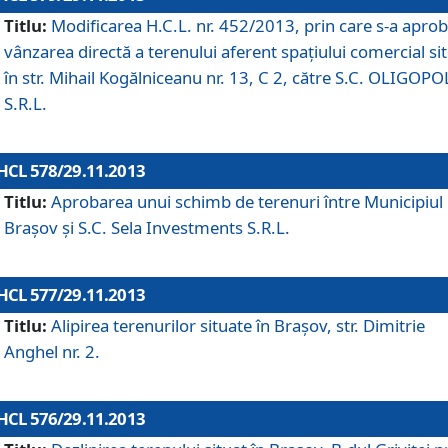
Titlu:
Modificarea H.C.L. nr. 452/2013, prin care s-a aprob
vânzarea directă a terenului aferent spaţiului comercial si
în str. Mihail Kogălniceanu nr. 13, C 2, către S.C. OLIGOPO
S.R.L.
HCL 578/29.11.2013
Titlu:
Aprobarea unui schimb de terenuri între Municipiul
Braşov şi S.C. Sela Investments S.R.L.
HCL 577/29.11.2013
Titlu:
Alipirea terenurilor situate în Braşov, str. Dimitrie
Anghel nr. 2.
HCL 576/29.11.2013