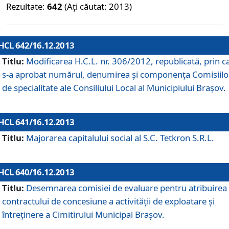
Rezultate:
642
(Ați căutat: 2013)
HCL 642/16.12.2013
Titlu:
Modificarea H.C.L. nr. 306/2012, republicată, prin c
s-a aprobat numărul, denumirea şi componenţa Comisiilo
de specialitate ale Consiliului Local al Municipiului Braşov.
HCL 641/16.12.2013
Titlu:
Majorarea capitalului social al S.C. Tetkron S.R.L.
HCL 640/16.12.2013
Titlu:
Desemnarea comisiei de evaluare pentru atribuirea
contractului de concesiune a activităţii de exploatare şi
întreţinere a Cimitirului Municipal Braşov.