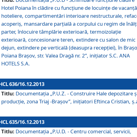
Hotel Poiana în clădire cu funcţiune de locuinţe de vacanţă
hoteliere, compartimentări interioare nestructurale, refa
acoperiş, mansardare parţială a corpului cu regim de înăl
parter, înlocuire tâmplărie exterioară, termoizolaţie
exterioară, concesionare teren, extindere cu salon de mic
dejun, extindere pe verticală (deasupra recepţiei), în Braşo
Poiana Braşov, str. Valea Dragă nr. 2”, iniţiator S.C. ANA
HOTELS S.A.
HCL 636/16.12.2013
Titlu:
Documentaţia „P.U.Z. - Construire Hale depozitare ş
producţie, zona Triaj -Braşov”, iniţiatori Eftinca Cristian, ş.
HCL 635/16.12.2013
Titlu:
Documentaţia „P.U.D. - Centru comercial, servicii,