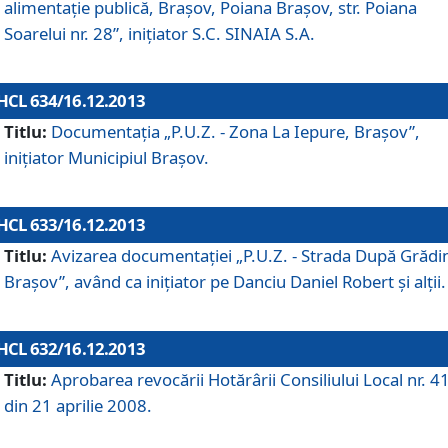
alimentaţie publică, Braşov, Poiana Braşov, str. Poiana
Soarelui nr. 28”, iniţiator S.C. SINAIA S.A.
HCL 634/16.12.2013
Titlu:
Documentaţia „P.U.Z. - Zona La Iepure, Braşov”,
iniţiator Municipiul Braşov.
HCL 633/16.12.2013
Titlu:
Avizarea documentaţiei „P.U.Z. - Strada După Grădin
Braşov”, având ca iniţiator pe Danciu Daniel Robert şi alţii.
HCL 632/16.12.2013
Titlu:
Aprobarea revocării Hotărârii Consiliului Local nr. 4
din 21 aprilie 2008.