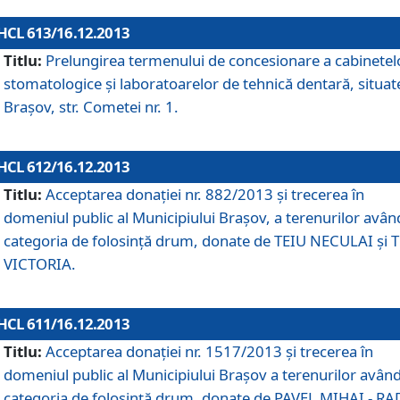
HCL 613/16.12.2013
Titlu:
Prelungirea termenului de concesionare a cabinetel
stomatologice şi laboratoarelor de tehnică dentară, situat
Braşov, str. Cometei nr. 1.
HCL 612/16.12.2013
Titlu:
Acceptarea donaţiei nr. 882/2013 şi trecerea în
domeniul public al Municipiului Braşov, a terenurilor avân
categoria de folosinţă drum, donate de TEIU NECULAI şi 
VICTORIA.
HCL 611/16.12.2013
Titlu:
Acceptarea donaţiei nr. 1517/2013 şi trecerea în
domeniul public al Municipiului Braşov a terenurilor avân
categoria de folosinţă drum, donate de PAVEL MIHAI - R