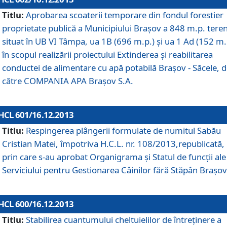
Titlu:
Aprobarea scoaterii temporare din fondul forestier
proprietate publică a Municipiului Braşov a 848 m.p. tere
situat în UB VI Tâmpa, ua 1B (696 m.p.) şi ua 1 Ad (152 m.
în scopul realizării proiectului Extinderea şi reabilitarea
conductei de alimentare cu apă potabilă Braşov - Săcele, 
către COMPANIA APA Braşov S.A.
HCL 601/16.12.2013
Titlu:
Respingerea plângerii formulate de numitul Sabău
Cristian Matei, împotriva H.C.L. nr. 108/2013,republicată,
prin care s-au aprobat Organigrama şi Statul de funcţii ale
Serviciului pentru Gestionarea Câinilor fără Stăpân Braşov
HCL 600/16.12.2013
Titlu:
Stabilirea cuantumului cheltuielilor de întreţinere a