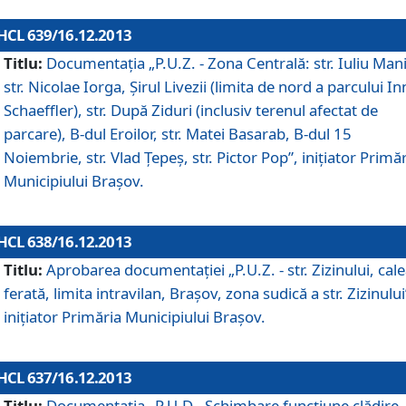
HCL 639/16.12.2013
Titlu:
Documentaţia „P.U.Z. - Zona Centrală: str. Iuliu Man
str. Nicolae Iorga, Şirul Livezii (limita de nord a parcului In
Schaeffler), str. După Ziduri (inclusiv terenul afectat de
parcare), B-dul Eroilor, str. Matei Basarab, B-dul 15
Noiembrie, str. Vlad Ţepeş, str. Pictor Pop”, iniţiator Primă
Municipiului Braşov.
HCL 638/16.12.2013
Titlu:
Aprobarea documentaţiei „P.U.Z. - str. Zizinului, cal
ferată, limita intravilan, Braşov, zona sudică a str. Zizinului
iniţiator Primăria Municipiului Braşov.
HCL 637/16.12.2013
Titlu:
Documentaţia „P.U.D - Schimbare funcţiune clădire