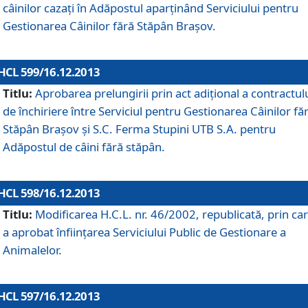
câinilor cazaţi în Adăpostul aparţinând Serviciului pentru
Gestionarea Câinilor fără Stăpân Braşov.
HCL 599/16.12.2013
Titlu:
Aprobarea prelungirii prin act adiţional a contractul
de închiriere între Serviciul pentru Gestionarea Câinilor fă
Stăpân Braşov şi S.C. Ferma Stupini UTB S.A. pentru
Adăpostul de câini fără stăpân.
HCL 598/16.12.2013
Titlu:
Modificarea H.C.L. nr. 46/2002, republicată, prin car
a aprobat înfiinţarea Serviciului Public de Gestionare a
Animalelor.
HCL 597/16.12.2013