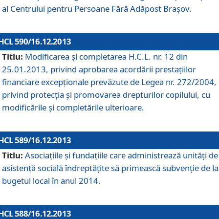
al Centrului pentru Persoane Fără Adăpost Braşov.
HCL 590/16.12.2013
Titlu:
Modificarea şi completarea H.C.L. nr. 12 din
25.01.2013, privind aprobarea acordării prestaţiilor
financiare excepţionale prevăzute de Legea nr. 272/2004,
privind protecţia şi promovarea drepturilor copilului, cu
modificările şi completările ulterioare.
HCL 589/16.12.2013
Titlu:
Asociaţiile şi fundaţiile care administrează unităţi de
asistenţă socială îndreptăţite să primească subvenţie de la
bugetul local în anul 2014.
HCL 588/16.12.2013