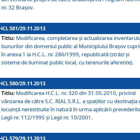
nr. 32 Braşov.
HCL 581/29.11.2013
Titlu:
Modificarea, completarea şi actualizarea inventarul
bunurilor din domeniul public al Municipiului Braşov cupr
în anexa 1 la H.C.L. nr. 286/1999, republicată (străzi şi
sisteme de iluminat public local, cu terenurile aferente).
HCL 580/29.11.2013
Titlu:
Modificarea H.C.L. nr. 320 din 31.05.2010, privind
vânzarea de către S.C. RIAL S.R.L. a spaţiilor cu destinaţia
locuinţă nerestituite în natură în urma aplicării prevederil
Legii nr. 112/1995 şi Legii nr. 10/2001.
HCL 579/29.11.2013