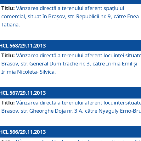
Titlu:
Vânzarea directă a terenului aferent spaţiului
comercial, situat în Braşov, str. Republicii nr. 9, către Enea
Tatiana.
HCL 568/29.11.2013
Titlu:
Vânzarea directă a terenului aferent locuinţei situate
Braşov, str. General Dumitrache nr. 3, către Irimia Emil şi
Irimia Nicoleta- Silvica.
HCL 567/29.11.2013
Titlu:
Vânzarea directă a terenului aferent locuinţei situate
Braşov, str. Gheorghe Doja nr. 3 A, către Nyaguly Erno-Br
HCL 566/29.11.2013