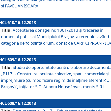
şi PAVEL ANIŞOARA.
HCL 610/16.12.2013
Titlu:
Acceptarea donaţiei nr. 1061/2013 şi trecerea în
domeniul public al Municipiului Braşov, a terenului având
categoria de folosinţă drum, donat de CARP CIPRIAN - IO
HCL 609/16.12.2013
Titlu:
Studiu de oportunitate pentru elaborare documenta
„P.U.Z. - Construire locuinţe colective, spaţii comerciale şi
împrejmuire (cu modificare regim de înălţime aferent P.U.
Braşov)”, iniţiator S.C. Atlanta House Investments S.R.L.
HCL 608/16.12.2013
Titlu:
Documentaţia „P.U.Z. - Schimbare de destinaţie,