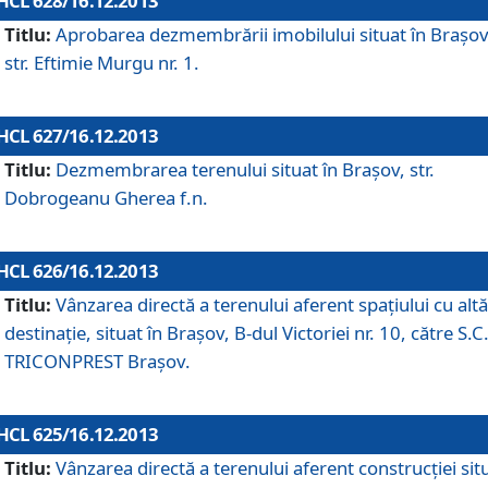
HCL 628/16.12.2013
Titlu:
Aprobarea dezmembrării imobilului situat în Braşov
str. Eftimie Murgu nr. 1.
HCL 627/16.12.2013
Titlu:
Dezmembrarea terenului situat în Braşov, str.
Dobrogeanu Gherea f.n.
HCL 626/16.12.2013
Titlu:
Vânzarea directă a terenului aferent spaţiului cu altă
destinaţie, situat în Braşov, B-dul Victoriei nr. 10, către S.C
TRICONPREST Braşov.
HCL 625/16.12.2013
Titlu:
Vânzarea directă a terenului aferent construcţiei sit