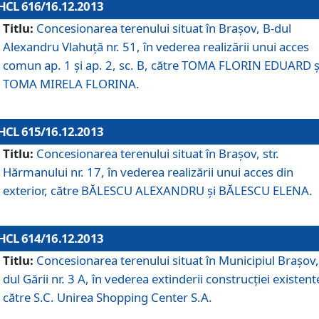
HCL 616/16.12.2013
Titlu:
Concesionarea terenului situat în Braşov, B-dul
Alexandru Vlahuţă nr. 51, în vederea realizării unui acces
comun ap. 1 şi ap. 2, sc. B, către TOMA FLORIN EDUARD ş
TOMA MIRELA FLORINA.
HCL 615/16.12.2013
Titlu:
Concesionarea terenului situat în Braşov, str.
Hărmanului nr. 17, în vederea realizării unui acces din
exterior, către BĂLESCU ALEXANDRU şi BĂLESCU ELENA.
HCL 614/16.12.2013
Titlu:
Concesionarea terenului situat în Municipiul Braşov,
dul Gării nr. 3 A, în vederea extinderii construcţiei existent
către S.C. Unirea Shopping Center S.A.