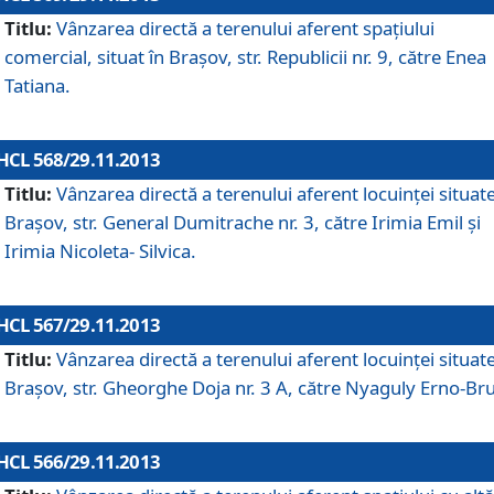
Titlu:
Vânzarea directă a terenului aferent spaţiului
comercial, situat în Braşov, str. Republicii nr. 9, către Enea
Tatiana.
HCL 568/29.11.2013
Titlu:
Vânzarea directă a terenului aferent locuinţei situate
Braşov, str. General Dumitrache nr. 3, către Irimia Emil şi
Irimia Nicoleta- Silvica.
HCL 567/29.11.2013
Titlu:
Vânzarea directă a terenului aferent locuinţei situate
Braşov, str. Gheorghe Doja nr. 3 A, către Nyaguly Erno-Br
HCL 566/29.11.2013