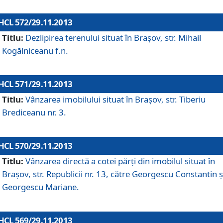
HCL 572/29.11.2013
Titlu:
Dezlipirea terenului situat în Braşov, str. Mihail
Kogălniceanu f.n.
HCL 571/29.11.2013
Titlu:
Vânzarea imobilului situat în Braşov, str. Tiberiu
Brediceanu nr. 3.
HCL 570/29.11.2013
Titlu:
Vânzarea directă a cotei părţi din imobilul situat în
Braşov, str. Republicii nr. 13, către Georgescu Constantin ş
Georgescu Mariane.
HCL 569/29.11.2013