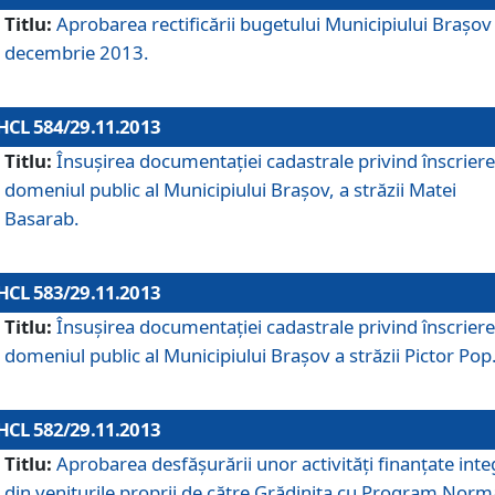
Titlu:
Aprobarea rectificării bugetului Municipiului Braşov 
decembrie 2013.
HCL 584/29.11.2013
Titlu:
Însuşirea documentaţiei cadastrale privind înscriere
domeniul public al Municipiului Braşov, a străzii Matei
Basarab.
HCL 583/29.11.2013
Titlu:
Însuşirea documentaţiei cadastrale privind înscriere
domeniul public al Municipiului Braşov a străzii Pictor Pop
HCL 582/29.11.2013
Titlu:
Aprobarea desfăşurării unor activităţi finanţate inte
din veniturile proprii de către Grădiniţa cu Program Norm