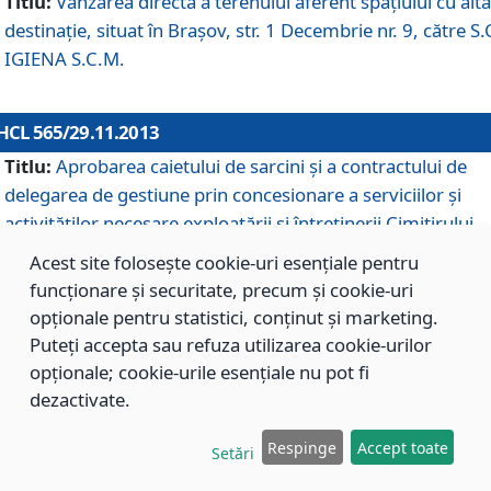
Titlu:
Vânzarea directă a terenului aferent spaţiului cu altă
destinaţie, situat în Braşov, str. 1 Decembrie nr. 9, către S.
IGIENA S.C.M.
HCL 565/29.11.2013
Titlu:
Aprobarea caietului de sarcini şi a contractului de
delegarea de gestiune prin concesionare a serviciilor şi
activităţilor necesare exploatării şi întreţinerii Cimitirului
Municipal Braşov situat în str. Dimitrie Anghel nr. 19.
Acest site folosește cookie-uri esențiale pentru
funcționare și securitate, precum și cookie-uri
opționale pentru statistici, conținut și marketing.
HCL 564/29.11.2013
Puteți accepta sau refuza utilizarea cookie-urilor
Titlu:
Completarea şi modificarea H.C.L. nr. 446/2013, pr
opționale; cookie-urile esențiale nu pot fi
care s-a aprobat studiul de fundamentare pentru
dezactivate.
concesionarea serviciilor de administrare a Cimitirului
Municipal Braşov.
Respinge
Accept toate
Setări