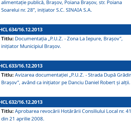
alimentaţie publică, Braşov, Poiana Braşov, str. Poiana
Soarelui nr. 28”, iniţiator S.C. SINAIA S.A.
HCL 634/16.12.2013
Titlu:
Documentaţia „P.U.Z. - Zona La Iepure, Braşov”,
iniţiator Municipiul Braşov.
HCL 633/16.12.2013
Titlu:
Avizarea documentaţiei „P.U.Z. - Strada După Grădin
Braşov”, având ca iniţiator pe Danciu Daniel Robert şi alţii.
HCL 632/16.12.2013
Titlu:
Aprobarea revocării Hotărârii Consiliului Local nr. 4
din 21 aprilie 2008.