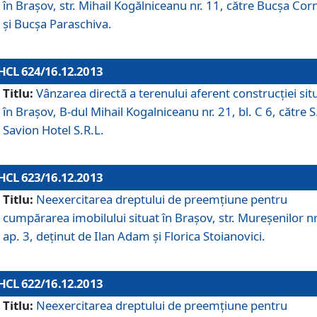
în Braşov, str. Mihail Kogălniceanu nr. 11, către Bucşa Cor
şi Bucşa Paraschiva.
HCL 624/16.12.2013
Titlu:
Vânzarea directă a terenului aferent construcţiei sit
în Braşov, B-dul Mihail Kogalniceanu nr. 21, bl. C 6, către S
Savion Hotel S.R.L.
HCL 623/16.12.2013
Titlu:
Neexercitarea dreptului de preemţiune pentru
cumpărarea imobilului situat în Braşov, str. Mureşenilor nr
ap. 3, deţinut de Ilan Adam şi Florica Stoianovici.
HCL 622/16.12.2013
Titlu:
Neexercitarea dreptului de preemţiune pentru