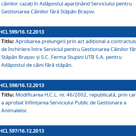
câinilor cazaţi în Adăpostul aparţinând Serviciului pentru
Gestionarea Câinilor fără Stăpân Braşov.
HCL 599/16.12.2013
Titlu:
Aprobarea prelungirii prin act adiţional a contractul
de închiriere între Serviciul pentru Gestionarea Câinilor fă
Stăpân Braşov şi S.C. Ferma Stupini UTB S.A. pentru
Adăpostul de câini fără stăpân.
HCL 598/16.12.2013
Titlu:
Modificarea H.C.L. nr. 46/2002, republicată, prin car
a aprobat înfiinţarea Serviciului Public de Gestionare a
Animalelor.
HCL 597/16.12.2013