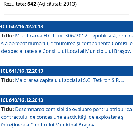
Rezultate:
642
(Ați căutat: 2013)
HCL 642/16.12.2013
Titlu:
Modificarea H.C.L. nr. 306/2012, republicată, prin c
s-a aprobat numărul, denumirea şi componenţa Comisiilo
de specialitate ale Consiliului Local al Municipiului Braşov.
HCL 641/16.12.2013
Titlu:
Majorarea capitalului social al S.C. Tetkron S.R.L.
HCL 640/16.12.2013
Titlu:
Desemnarea comisiei de evaluare pentru atribuirea
contractului de concesiune a activităţii de exploatare şi
întreţinere a Cimitirului Municipal Braşov.