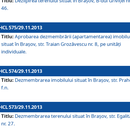
Titlu:
Dezlipirea terenului situat în Braşov, B-dul Griviţei nr
46.
HCL 575/29.11.2013
Titlu:
Aprobarea dezmembrării (apartamentarea) imobilu
situat în Braşov, str. Traian Grozăvescu nr. 8, pe unităţi
individuale.
HCL 574/29.11.2013
Titlu:
Dezmembrarea imobilului situat în Braşov, str. Pra
f.n.
HCL 573/29.11.2013
Titlu:
Dezmembrarea terenului situat în Braşov, str. Egalită
nr. 27.