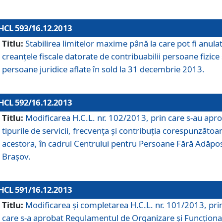
HCL 593/16.12.2013
Titlu:
Stabilirea limitelor maxime până la care pot fi anula
creanţele fiscale datorate de contribuabilii persoane fizice 
persoane juridice aflate în sold la 31 decembrie 2013.
HCL 592/16.12.2013
Titlu:
Modificarea H.C.L. nr. 102/2013, prin care s-au apr
tipurile de servicii, frecvenţa şi contribuţia corespunzătoa
acestora, în cadrul Centrului pentru Persoane Fără Adăpo
Braşov.
HCL 591/16.12.2013
Titlu:
Modificarea şi completarea H.C.L. nr. 101/2013, pri
care s-a aprobat Regulamentul de Organizare şi Funcţion