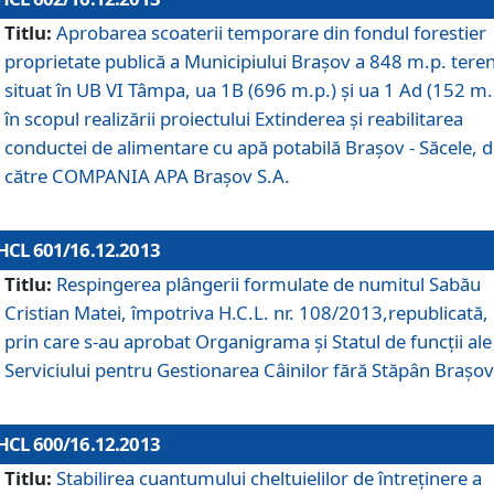
Titlu:
Aprobarea scoaterii temporare din fondul forestier
proprietate publică a Municipiului Braşov a 848 m.p. tere
situat în UB VI Tâmpa, ua 1B (696 m.p.) şi ua 1 Ad (152 m.
în scopul realizării proiectului Extinderea şi reabilitarea
conductei de alimentare cu apă potabilă Braşov - Săcele, 
către COMPANIA APA Braşov S.A.
HCL 601/16.12.2013
Titlu:
Respingerea plângerii formulate de numitul Sabău
Cristian Matei, împotriva H.C.L. nr. 108/2013,republicată,
prin care s-au aprobat Organigrama şi Statul de funcţii ale
Serviciului pentru Gestionarea Câinilor fără Stăpân Braşov
HCL 600/16.12.2013
Titlu:
Stabilirea cuantumului cheltuielilor de întreţinere a