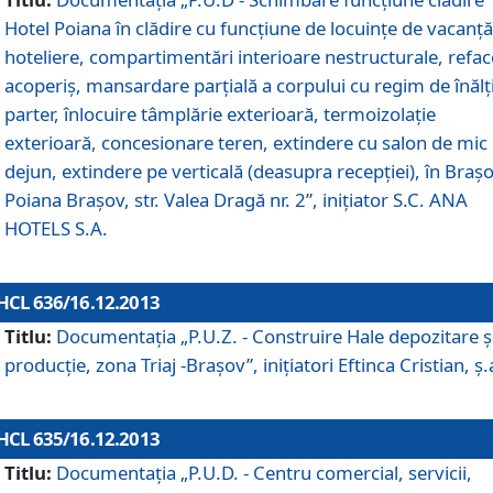
Hotel Poiana în clădire cu funcţiune de locuinţe de vacanţă
hoteliere, compartimentări interioare nestructurale, refa
acoperiş, mansardare parţială a corpului cu regim de înăl
parter, înlocuire tâmplărie exterioară, termoizolaţie
exterioară, concesionare teren, extindere cu salon de mic
dejun, extindere pe verticală (deasupra recepţiei), în Braşo
Poiana Braşov, str. Valea Dragă nr. 2”, iniţiator S.C. ANA
HOTELS S.A.
HCL 636/16.12.2013
Titlu:
Documentaţia „P.U.Z. - Construire Hale depozitare ş
producţie, zona Triaj -Braşov”, iniţiatori Eftinca Cristian, ş.
HCL 635/16.12.2013
Titlu:
Documentaţia „P.U.D. - Centru comercial, servicii,