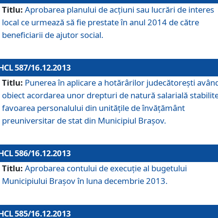
Titlu:
Aprobarea planului de acţiuni sau lucrări de interes
local ce urmează să fie prestate în anul 2014 de către
beneficiarii de ajutor social.
HCL 587/16.12.2013
Titlu:
Punerea în aplicare a hotărârilor judecătoreşti avân
obiect acordarea unor drepturi de natură salarială stabilite
favoarea personalului din unităţile de învăţământ
preuniversitar de stat din Municipiul Braşov.
HCL 586/16.12.2013
Titlu:
Aprobarea contului de execuţie al bugetului
Municipiului Braşov în luna decembrie 2013.
HCL 585/16.12.2013