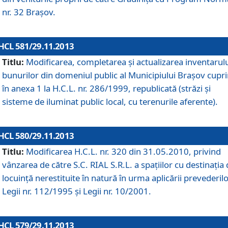
nr. 32 Braşov.
HCL 581/29.11.2013
Titlu:
Modificarea, completarea şi actualizarea inventarul
bunurilor din domeniul public al Municipiului Braşov cupr
în anexa 1 la H.C.L. nr. 286/1999, republicată (străzi şi
sisteme de iluminat public local, cu terenurile aferente).
HCL 580/29.11.2013
Titlu:
Modificarea H.C.L. nr. 320 din 31.05.2010, privind
vânzarea de către S.C. RIAL S.R.L. a spaţiilor cu destinaţia
locuinţă nerestituite în natură în urma aplicării prevederil
Legii nr. 112/1995 şi Legii nr. 10/2001.
HCL 579/29.11.2013