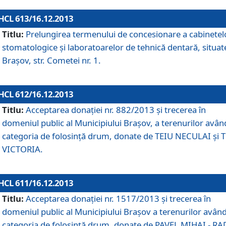
HCL 613/16.12.2013
Titlu:
Prelungirea termenului de concesionare a cabinetel
stomatologice şi laboratoarelor de tehnică dentară, situat
Braşov, str. Cometei nr. 1.
HCL 612/16.12.2013
Titlu:
Acceptarea donaţiei nr. 882/2013 şi trecerea în
domeniul public al Municipiului Braşov, a terenurilor avân
categoria de folosinţă drum, donate de TEIU NECULAI şi 
VICTORIA.
HCL 611/16.12.2013
Titlu:
Acceptarea donaţiei nr. 1517/2013 şi trecerea în
domeniul public al Municipiului Braşov a terenurilor avân
categoria de folosinţă drum, donate de PAVEL MIHAI - R