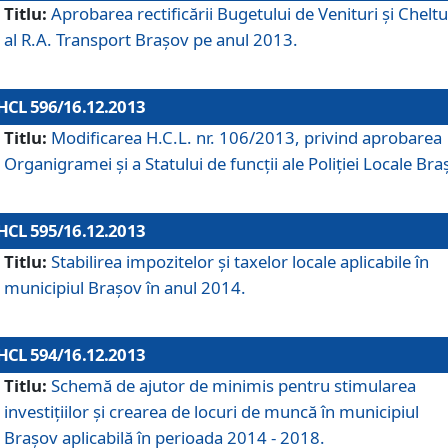
Titlu:
Aprobarea rectificării Bugetului de Venituri şi Cheltui
al R.A. Transport Braşov pe anul 2013.
HCL 596/16.12.2013
Titlu:
Modificarea H.C.L. nr. 106/2013, privind aprobarea
Organigramei şi a Statului de funcţii ale Poliţiei Locale Bra
HCL 595/16.12.2013
Titlu:
Stabilirea impozitelor şi taxelor locale aplicabile în
municipiul Braşov în anul 2014.
HCL 594/16.12.2013
Titlu:
Schemă de ajutor de minimis pentru stimularea
investiţiilor şi crearea de locuri de muncă în municipiul
Braşov aplicabilă în perioada 2014 - 2018.