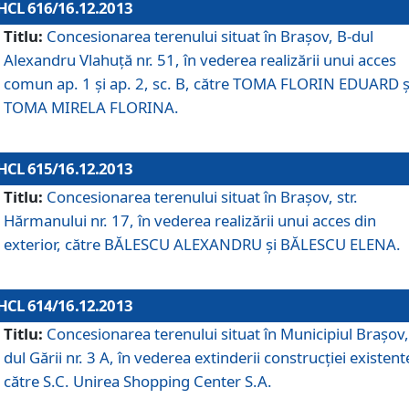
HCL 616/16.12.2013
Titlu:
Concesionarea terenului situat în Braşov, B-dul
Alexandru Vlahuţă nr. 51, în vederea realizării unui acces
comun ap. 1 şi ap. 2, sc. B, către TOMA FLORIN EDUARD ş
TOMA MIRELA FLORINA.
HCL 615/16.12.2013
Titlu:
Concesionarea terenului situat în Braşov, str.
Hărmanului nr. 17, în vederea realizării unui acces din
exterior, către BĂLESCU ALEXANDRU şi BĂLESCU ELENA.
HCL 614/16.12.2013
Titlu:
Concesionarea terenului situat în Municipiul Braşov,
dul Gării nr. 3 A, în vederea extinderii construcţiei existent
către S.C. Unirea Shopping Center S.A.