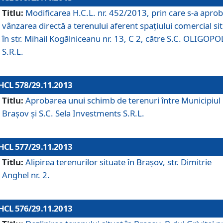
Titlu:
Modificarea H.C.L. nr. 452/2013, prin care s-a aprob
vânzarea directă a terenului aferent spaţiului comercial si
în str. Mihail Kogălniceanu nr. 13, C 2, către S.C. OLIGOPO
S.R.L.
HCL 578/29.11.2013
Titlu:
Aprobarea unui schimb de terenuri între Municipiul
Braşov şi S.C. Sela Investments S.R.L.
HCL 577/29.11.2013
Titlu:
Alipirea terenurilor situate în Braşov, str. Dimitrie
Anghel nr. 2.
HCL 576/29.11.2013