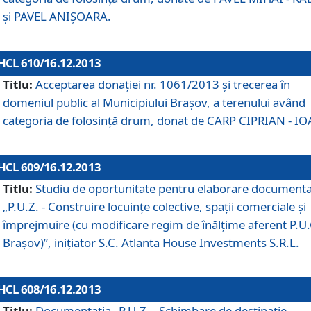
şi PAVEL ANIŞOARA.
HCL 610/16.12.2013
Titlu:
Acceptarea donaţiei nr. 1061/2013 şi trecerea în
domeniul public al Municipiului Braşov, a terenului având
categoria de folosinţă drum, donat de CARP CIPRIAN - IO
HCL 609/16.12.2013
Titlu:
Studiu de oportunitate pentru elaborare documenta
„P.U.Z. - Construire locuinţe colective, spaţii comerciale şi
împrejmuire (cu modificare regim de înălţime aferent P.U.
Braşov)”, iniţiator S.C. Atlanta House Investments S.R.L.
HCL 608/16.12.2013
Titlu:
Documentaţia „P.U.Z. - Schimbare de destinaţie,