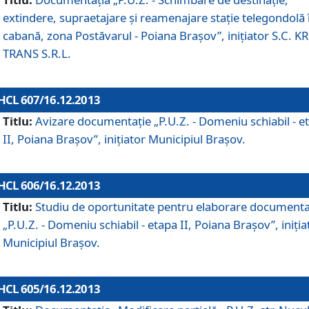
extindere, supraetajare şi reamenajare staţie telegondolă 
cabană, zona Postăvarul - Poiana Braşov”, iniţiator S.C. 
TRANS S.R.L.
HCL 607/16.12.2013
Titlu:
Avizare documentaţie „P.U.Z. - Domeniu schiabil - e
II, Poiana Braşov”, iniţiator Municipiul Braşov.
HCL 606/16.12.2013
Titlu:
Studiu de oportunitate pentru elaborare documenta
„P.U.Z. - Domeniu schiabil - etapa II, Poiana Braşov”, iniţia
Municipiul Braşov.
HCL 605/16.12.2013