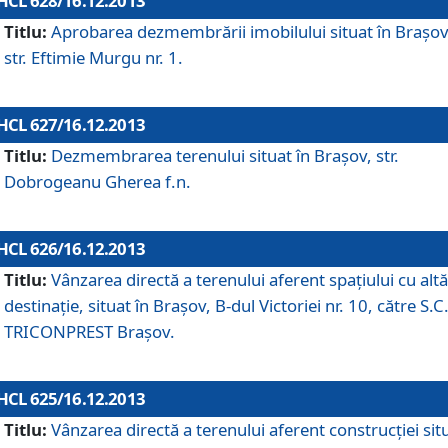
HCL 628/16.12.2013
Titlu:
Aprobarea dezmembrării imobilului situat în Braşov
str. Eftimie Murgu nr. 1.
HCL 627/16.12.2013
Titlu:
Dezmembrarea terenului situat în Braşov, str.
Dobrogeanu Gherea f.n.
HCL 626/16.12.2013
Titlu:
Vânzarea directă a terenului aferent spaţiului cu altă
destinaţie, situat în Braşov, B-dul Victoriei nr. 10, către S.C
TRICONPREST Braşov.
HCL 625/16.12.2013
Titlu:
Vânzarea directă a terenului aferent construcţiei sit