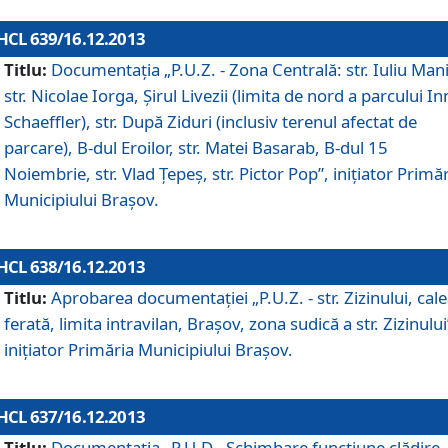
HCL 639/16.12.2013
Titlu:
Documentaţia „P.U.Z. - Zona Centrală: str. Iuliu Man
str. Nicolae Iorga, Şirul Livezii (limita de nord a parcului In
Schaeffler), str. După Ziduri (inclusiv terenul afectat de
parcare), B-dul Eroilor, str. Matei Basarab, B-dul 15
Noiembrie, str. Vlad Ţepeş, str. Pictor Pop”, iniţiator Primă
Municipiului Braşov.
HCL 638/16.12.2013
Titlu:
Aprobarea documentaţiei „P.U.Z. - str. Zizinului, cal
ferată, limita intravilan, Braşov, zona sudică a str. Zizinului
iniţiator Primăria Municipiului Braşov.
HCL 637/16.12.2013
Titlu:
Documentaţia „P.U.D - Schimbare funcţiune clădire