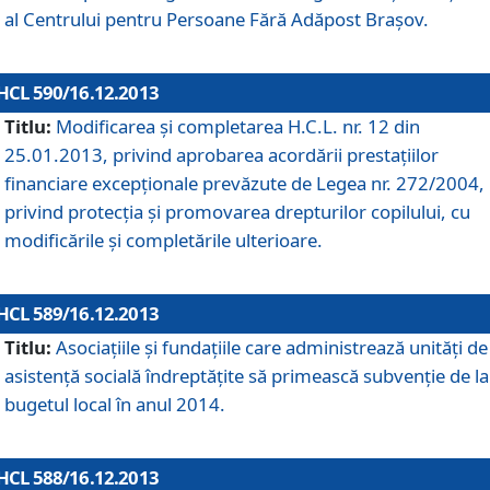
al Centrului pentru Persoane Fără Adăpost Braşov.
HCL 590/16.12.2013
Titlu:
Modificarea şi completarea H.C.L. nr. 12 din
25.01.2013, privind aprobarea acordării prestaţiilor
financiare excepţionale prevăzute de Legea nr. 272/2004,
privind protecţia şi promovarea drepturilor copilului, cu
modificările şi completările ulterioare.
HCL 589/16.12.2013
Titlu:
Asociaţiile şi fundaţiile care administrează unităţi de
asistenţă socială îndreptăţite să primească subvenţie de la
bugetul local în anul 2014.
HCL 588/16.12.2013