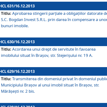
HCL 631/16.12.2013
Titlu:
Aprobarea stingerii parţiale a obligaţiilor datorate d
S.C. Bogdan Invest S.R.L. prin darea în compensare a uno
bunuri imobile.
HCL 630/16.12.2013
Titlu:
Acordarea unui drept de servitute în favoarea
imobilului situat în Braşov, str. Stejerişului nr. 19 A.
HCL 629/16.12.2013
Titlu:
Transmiterea din domeniul privat în domeniul public
Municipiului Braşov al unui imobil situat în Braşov, str.
Mărăşeşti nr. 2 bis.