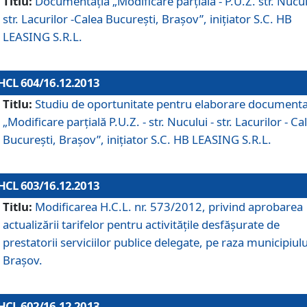
Titlu:
Documentaţia „Modificare parţială - P.U.Z. str. Nucul
str. Lacurilor -Calea Bucureşti, Braşov”, iniţiator S.C. HB
LEASING S.R.L.
HCL 604/16.12.2013
Titlu:
Studiu de oportunitate pentru elaborare documenta
„Modificare parţială P.U.Z. - str. Nucului - str. Lacurilor - Ca
Bucureşti, Braşov”, iniţiator S.C. HB LEASING S.R.L.
HCL 603/16.12.2013
Titlu:
Modificarea H.C.L. nr. 573/2012, privind aprobarea
actualizării tarifelor pentru activităţile desfăşurate de
prestatorii serviciilor publice delegate, pe raza municipiulu
Braşov.
HCL 602/16.12.2013