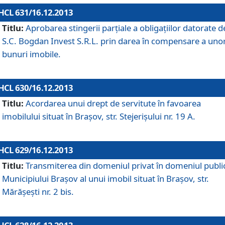
HCL 631/16.12.2013
Titlu:
Aprobarea stingerii parţiale a obligaţiilor datorate d
S.C. Bogdan Invest S.R.L. prin darea în compensare a uno
bunuri imobile.
HCL 630/16.12.2013
Titlu:
Acordarea unui drept de servitute în favoarea
imobilului situat în Braşov, str. Stejerişului nr. 19 A.
HCL 629/16.12.2013
Titlu:
Transmiterea din domeniul privat în domeniul public
Municipiului Braşov al unui imobil situat în Braşov, str.
Mărăşeşti nr. 2 bis.