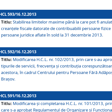
HCL 593/16.12.2013
Titlu:
Stabilirea limitelor maxime până la care pot fi anula
creanţele fiscale datorate de contribuabilii persoane fizice 
persoane juridice aflate în sold la 31 decembrie 2013.
HCL 592/16.12.2013
Titlu:
Modificarea H.C.L. nr. 102/2013, prin care s-au apr
tipurile de servicii, frecvenţa şi contribuţia corespunzătoa
acestora, în cadrul Centrului pentru Persoane Fără Adăpo
Braşov.
HCL 591/16.12.2013
Titlu:
Modificarea şi completarea H.C.L. nr. 101/2013, pri
care s-a aprobat Regulamentul de Organizare şi Funcţion