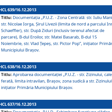
HCL 639/16.12.2013
Titlu:
Documentaţia „P.U.Z. - Zona Centrală: str. Iuliu Man
str. Nicolae Iorga, Şirul Livezii (limita de nord a parcului In
Schaeffler), str. După Ziduri (inclusiv terenul afectat de
parcare), B-dul Eroilor, str. Matei Basarab, B-dul 15
Noiembrie, str. Vlad Ţepeş, str. Pictor Pop”, iniţiator Primă
Municipiului Braşov.
HCL 638/16.12.2013
Titlu:
Aprobarea documentaţiei „P.U.Z. - str. Zizinului, cal
ferată, limita intravilan, Braşov, zona sudică a str. Zizinului
iniţiator Primăria Municipiului Braşov.
HCL 637/16.12.2013
Titlu:
Documentaţia „P.U.D - Schimbare funcţiune clădire