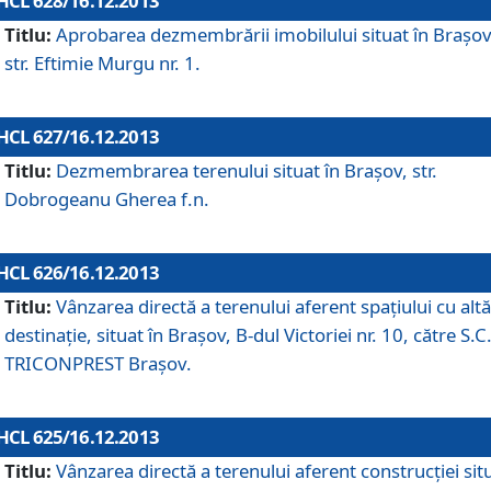
HCL 628/16.12.2013
Titlu:
Aprobarea dezmembrării imobilului situat în Braşov
str. Eftimie Murgu nr. 1.
HCL 627/16.12.2013
Titlu:
Dezmembrarea terenului situat în Braşov, str.
Dobrogeanu Gherea f.n.
HCL 626/16.12.2013
Titlu:
Vânzarea directă a terenului aferent spaţiului cu altă
destinaţie, situat în Braşov, B-dul Victoriei nr. 10, către S.C
TRICONPREST Braşov.
HCL 625/16.12.2013
Titlu:
Vânzarea directă a terenului aferent construcţiei sit