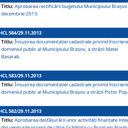
Titlu:
Aprobarea rectificării bugetului Municipiului Braşov 
decembrie 2013.
HCL 584/29.11.2013
Titlu:
Însuşirea documentaţiei cadastrale privind înscriere
domeniul public al Municipiului Braşov, a străzii Matei
Basarab.
HCL 583/29.11.2013
Titlu:
Însuşirea documentaţiei cadastrale privind înscriere
domeniul public al Municipiului Braşov a străzii Pictor Pop
HCL 582/29.11.2013
Titlu:
Aprobarea desfăşurării unor activităţi finanţate inte
din veniturile proprii de către Grădiniţa cu Program Norm