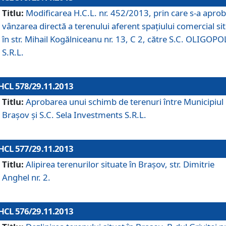
Titlu:
Modificarea H.C.L. nr. 452/2013, prin care s-a aprob
vânzarea directă a terenului aferent spaţiului comercial si
în str. Mihail Kogălniceanu nr. 13, C 2, către S.C. OLIGOPO
S.R.L.
HCL 578/29.11.2013
Titlu:
Aprobarea unui schimb de terenuri între Municipiul
Braşov şi S.C. Sela Investments S.R.L.
HCL 577/29.11.2013
Titlu:
Alipirea terenurilor situate în Braşov, str. Dimitrie
Anghel nr. 2.
HCL 576/29.11.2013