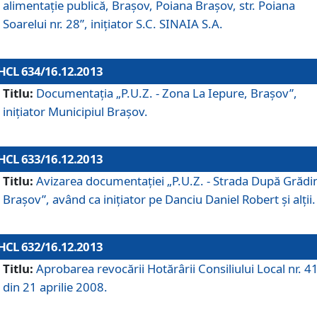
alimentaţie publică, Braşov, Poiana Braşov, str. Poiana
Soarelui nr. 28”, iniţiator S.C. SINAIA S.A.
HCL 634/16.12.2013
Titlu:
Documentaţia „P.U.Z. - Zona La Iepure, Braşov”,
iniţiator Municipiul Braşov.
HCL 633/16.12.2013
Titlu:
Avizarea documentaţiei „P.U.Z. - Strada După Grădin
Braşov”, având ca iniţiator pe Danciu Daniel Robert şi alţii.
HCL 632/16.12.2013
Titlu:
Aprobarea revocării Hotărârii Consiliului Local nr. 4
din 21 aprilie 2008.