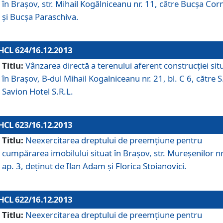
în Braşov, str. Mihail Kogălniceanu nr. 11, către Bucşa Cor
şi Bucşa Paraschiva.
HCL 624/16.12.2013
Titlu:
Vânzarea directă a terenului aferent construcţiei sit
în Braşov, B-dul Mihail Kogalniceanu nr. 21, bl. C 6, către S
Savion Hotel S.R.L.
HCL 623/16.12.2013
Titlu:
Neexercitarea dreptului de preemţiune pentru
cumpărarea imobilului situat în Braşov, str. Mureşenilor nr
ap. 3, deţinut de Ilan Adam şi Florica Stoianovici.
HCL 622/16.12.2013
Titlu:
Neexercitarea dreptului de preemţiune pentru