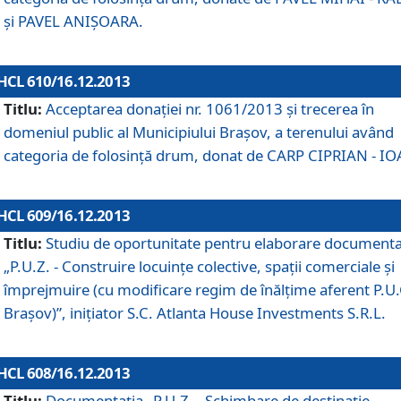
şi PAVEL ANIŞOARA.
HCL 610/16.12.2013
Titlu:
Acceptarea donaţiei nr. 1061/2013 şi trecerea în
domeniul public al Municipiului Braşov, a terenului având
categoria de folosinţă drum, donat de CARP CIPRIAN - IO
HCL 609/16.12.2013
Titlu:
Studiu de oportunitate pentru elaborare documenta
„P.U.Z. - Construire locuinţe colective, spaţii comerciale şi
împrejmuire (cu modificare regim de înălţime aferent P.U.
Braşov)”, iniţiator S.C. Atlanta House Investments S.R.L.
HCL 608/16.12.2013
Titlu:
Documentaţia „P.U.Z. - Schimbare de destinaţie,