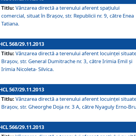
Titlu:
Vânzarea directă a terenului aferent spaţiului
comercial, situat în Braşov, str. Republicii nr. 9, către Enea
Tatiana.
HCL 568/29.11.2013
Titlu:
Vânzarea directă a terenului aferent locuinţei situate
Braşov, str. General Dumitrache nr. 3, către Irimia Emil şi
Irimia Nicoleta- Silvica.
HCL 567/29.11.2013
Titlu:
Vânzarea directă a terenului aferent locuinţei situate
Braşov, str. Gheorghe Doja nr. 3 A, către Nyaguly Erno-Br
HCL 566/29.11.2013