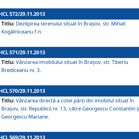
HCL 572/29.11.2013
Titlu:
Dezlipirea terenului situat în Braşov, str. Mihail
Kogălniceanu f.n.
HCL 571/29.11.2013
Titlu:
Vânzarea imobilului situat în Braşov, str. Tiberiu
Brediceanu nr. 3.
HCL 570/29.11.2013
Titlu:
Vânzarea directă a cotei părţi din imobilul situat în
Braşov, str. Republicii nr. 13, către Georgescu Constantin ş
Georgescu Mariane.
HCL 569/29.11.2013