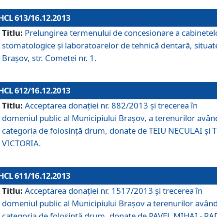
HCL 613/16.12.2013
Titlu:
Prelungirea termenului de concesionare a cabinetel
stomatologice şi laboratoarelor de tehnică dentară, situat
Braşov, str. Cometei nr. 1.
HCL 612/16.12.2013
Titlu:
Acceptarea donaţiei nr. 882/2013 şi trecerea în
domeniul public al Municipiului Braşov, a terenurilor avân
categoria de folosinţă drum, donate de TEIU NECULAI şi 
VICTORIA.
HCL 611/16.12.2013
Titlu:
Acceptarea donaţiei nr. 1517/2013 şi trecerea în
domeniul public al Municipiului Braşov a terenurilor avân
categoria de folosinţă drum, donate de PAVEL MIHAI - R