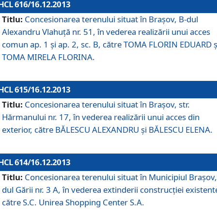
HCL 616/16.12.2013
Titlu:
Concesionarea terenului situat în Braşov, B-dul
Alexandru Vlahuţă nr. 51, în vederea realizării unui acces
comun ap. 1 şi ap. 2, sc. B, către TOMA FLORIN EDUARD ş
TOMA MIRELA FLORINA.
HCL 615/16.12.2013
Titlu:
Concesionarea terenului situat în Braşov, str.
Hărmanului nr. 17, în vederea realizării unui acces din
exterior, către BĂLESCU ALEXANDRU şi BĂLESCU ELENA.
HCL 614/16.12.2013
Titlu:
Concesionarea terenului situat în Municipiul Braşov,
dul Gării nr. 3 A, în vederea extinderii construcţiei existent
către S.C. Unirea Shopping Center S.A.