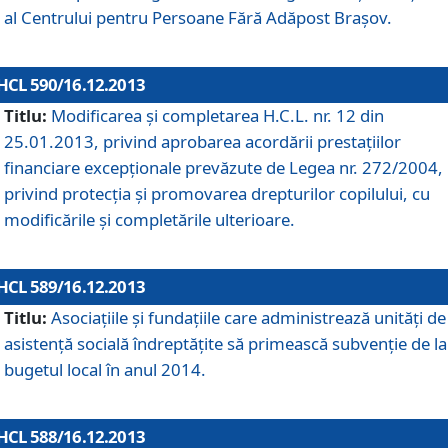
al Centrului pentru Persoane Fără Adăpost Braşov.
HCL 590/16.12.2013
Titlu:
Modificarea şi completarea H.C.L. nr. 12 din
25.01.2013, privind aprobarea acordării prestaţiilor
financiare excepţionale prevăzute de Legea nr. 272/2004,
privind protecţia şi promovarea drepturilor copilului, cu
modificările şi completările ulterioare.
HCL 589/16.12.2013
Titlu:
Asociaţiile şi fundaţiile care administrează unităţi de
asistenţă socială îndreptăţite să primească subvenţie de la
bugetul local în anul 2014.
HCL 588/16.12.2013