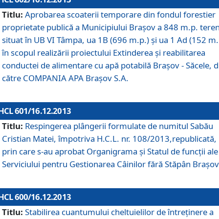
Titlu:
Aprobarea scoaterii temporare din fondul forestier
proprietate publică a Municipiului Braşov a 848 m.p. tere
situat în UB VI Tâmpa, ua 1B (696 m.p.) şi ua 1 Ad (152 m.
în scopul realizării proiectului Extinderea şi reabilitarea
conductei de alimentare cu apă potabilă Braşov - Săcele, 
către COMPANIA APA Braşov S.A.
HCL 601/16.12.2013
Titlu:
Respingerea plângerii formulate de numitul Sabău
Cristian Matei, împotriva H.C.L. nr. 108/2013,republicată,
prin care s-au aprobat Organigrama şi Statul de funcţii ale
Serviciului pentru Gestionarea Câinilor fără Stăpân Braşov
HCL 600/16.12.2013
Titlu:
Stabilirea cuantumului cheltuielilor de întreţinere a