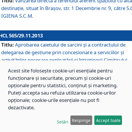
Titlu:
Vânzarea directă a terenului aferent spaţiului cu altă
destinaţie, situat în Braşov, str. 1 Decembrie nr. 9, către S.
IGIENA S.C.M.
HCL 565/29.11.2013
Titlu:
Aprobarea caietului de sarcini şi a contractului de
delegarea de gestiune prin concesionare a serviciilor şi
activităţilor necesare exploatării şi întreţinerii Cimitirului
Municipal Braşov situat în str. Dimitrie Anghel nr. 19.
Acest site folosește cookie-uri esențiale pentru
funcționare și securitate, precum și cookie-uri
opționale pentru statistici, conținut și marketing.
HCL 564/29.11.2013
Puteți accepta sau refuza utilizarea cookie-urilor
Titlu:
Completarea şi modificarea H.C.L. nr. 446/2013, pr
opționale; cookie-urile esențiale nu pot fi
care s-a aprobat studiul de fundamentare pentru
dezactivate.
concesionarea serviciilor de administrare a Cimitirului
Municipal Braşov.
Respinge
Accept toate
Setări