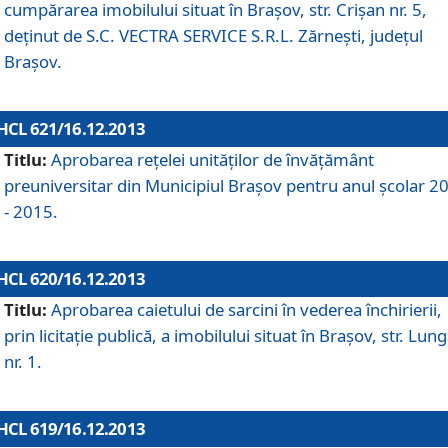
cumpărarea imobilului situat în Braşov, str. Crişan nr. 5,
deţinut de S.C. VECTRA SERVICE S.R.L. Zărneşti, judeţul
Braşov.
HCL 621/16.12.2013
Titlu:
Aprobarea reţelei unităţilor de învăţământ
preuniversitar din Municipiul Braşov pentru anul şcolar 2
- 2015.
HCL 620/16.12.2013
Titlu:
Aprobarea caietului de sarcini în vederea închirierii,
prin licitaţie publică, a imobilului situat în Braşov, str. Lun
nr. 1.
HCL 619/16.12.2013