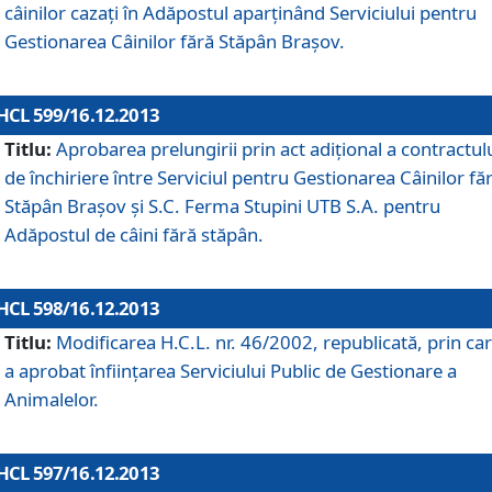
câinilor cazaţi în Adăpostul aparţinând Serviciului pentru
Gestionarea Câinilor fără Stăpân Braşov.
HCL 599/16.12.2013
Titlu:
Aprobarea prelungirii prin act adiţional a contractul
de închiriere între Serviciul pentru Gestionarea Câinilor fă
Stăpân Braşov şi S.C. Ferma Stupini UTB S.A. pentru
Adăpostul de câini fără stăpân.
HCL 598/16.12.2013
Titlu:
Modificarea H.C.L. nr. 46/2002, republicată, prin car
a aprobat înfiinţarea Serviciului Public de Gestionare a
Animalelor.
HCL 597/16.12.2013