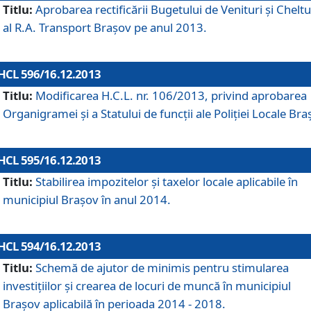
Titlu:
Aprobarea rectificării Bugetului de Venituri şi Cheltui
al R.A. Transport Braşov pe anul 2013.
HCL 596/16.12.2013
Titlu:
Modificarea H.C.L. nr. 106/2013, privind aprobarea
Organigramei şi a Statului de funcţii ale Poliţiei Locale Bra
HCL 595/16.12.2013
Titlu:
Stabilirea impozitelor şi taxelor locale aplicabile în
municipiul Braşov în anul 2014.
HCL 594/16.12.2013
Titlu:
Schemă de ajutor de minimis pentru stimularea
investiţiilor şi crearea de locuri de muncă în municipiul
Braşov aplicabilă în perioada 2014 - 2018.