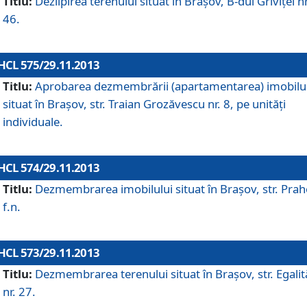
Titlu:
Dezlipirea terenului situat în Braşov, B-dul Griviţei nr
46.
HCL 575/29.11.2013
Titlu:
Aprobarea dezmembrării (apartamentarea) imobilu
situat în Braşov, str. Traian Grozăvescu nr. 8, pe unităţi
individuale.
HCL 574/29.11.2013
Titlu:
Dezmembrarea imobilului situat în Braşov, str. Pra
f.n.
HCL 573/29.11.2013
Titlu:
Dezmembrarea terenului situat în Braşov, str. Egalită
nr. 27.