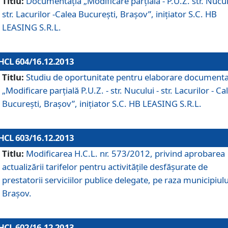
Titlu:
Documentaţia „Modificare parţială - P.U.Z. str. Nucul
str. Lacurilor -Calea Bucureşti, Braşov”, iniţiator S.C. HB
LEASING S.R.L.
HCL 604/16.12.2013
Titlu:
Studiu de oportunitate pentru elaborare documenta
„Modificare parţială P.U.Z. - str. Nucului - str. Lacurilor - Ca
Bucureşti, Braşov”, iniţiator S.C. HB LEASING S.R.L.
HCL 603/16.12.2013
Titlu:
Modificarea H.C.L. nr. 573/2012, privind aprobarea
actualizării tarifelor pentru activităţile desfăşurate de
prestatorii serviciilor publice delegate, pe raza municipiulu
Braşov.
HCL 602/16.12.2013