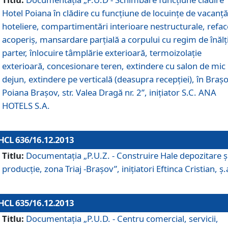
Hotel Poiana în clădire cu funcţiune de locuinţe de vacanţă
hoteliere, compartimentări interioare nestructurale, refa
acoperiş, mansardare parţială a corpului cu regim de înăl
parter, înlocuire tâmplărie exterioară, termoizolaţie
exterioară, concesionare teren, extindere cu salon de mic
dejun, extindere pe verticală (deasupra recepţiei), în Braşo
Poiana Braşov, str. Valea Dragă nr. 2”, iniţiator S.C. ANA
HOTELS S.A.
HCL 636/16.12.2013
Titlu:
Documentaţia „P.U.Z. - Construire Hale depozitare ş
producţie, zona Triaj -Braşov”, iniţiatori Eftinca Cristian, ş.
HCL 635/16.12.2013
Titlu:
Documentaţia „P.U.D. - Centru comercial, servicii,