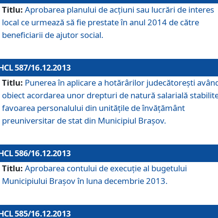
Titlu:
Aprobarea planului de acţiuni sau lucrări de interes
local ce urmează să fie prestate în anul 2014 de către
beneficiarii de ajutor social.
HCL 587/16.12.2013
Titlu:
Punerea în aplicare a hotărârilor judecătoreşti avân
obiect acordarea unor drepturi de natură salarială stabilite
favoarea personalului din unităţile de învăţământ
preuniversitar de stat din Municipiul Braşov.
HCL 586/16.12.2013
Titlu:
Aprobarea contului de execuţie al bugetului
Municipiului Braşov în luna decembrie 2013.
HCL 585/16.12.2013