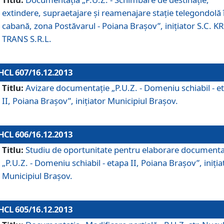
extindere, supraetajare şi reamenajare staţie telegondolă 
cabană, zona Postăvarul - Poiana Braşov”, iniţiator S.C. 
TRANS S.R.L.
HCL 607/16.12.2013
Titlu:
Avizare documentaţie „P.U.Z. - Domeniu schiabil - e
II, Poiana Braşov”, iniţiator Municipiul Braşov.
HCL 606/16.12.2013
Titlu:
Studiu de oportunitate pentru elaborare documenta
„P.U.Z. - Domeniu schiabil - etapa II, Poiana Braşov”, iniţia
Municipiul Braşov.
HCL 605/16.12.2013