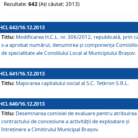
Rezultate:
642
(Ați căutat: 2013)
HCL 642/16.12.2013
Titlu:
Modificarea H.C.L. nr. 306/2012, republicată, prin c
s-a aprobat numărul, denumirea şi componenţa Comisiilo
de specialitate ale Consiliului Local al Municipiului Braşov.
HCL 641/16.12.2013
Titlu:
Majorarea capitalului social al S.C. Tetkron S.R.L.
HCL 640/16.12.2013
Titlu:
Desemnarea comisiei de evaluare pentru atribuirea
contractului de concesiune a activităţii de exploatare şi
întreţinere a Cimitirului Municipal Braşov.