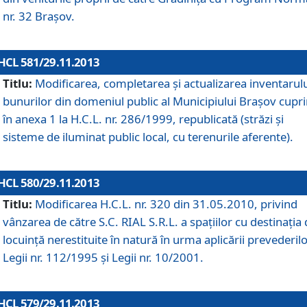
nr. 32 Braşov.
HCL 581/29.11.2013
Titlu:
Modificarea, completarea şi actualizarea inventarul
bunurilor din domeniul public al Municipiului Braşov cupr
în anexa 1 la H.C.L. nr. 286/1999, republicată (străzi şi
sisteme de iluminat public local, cu terenurile aferente).
HCL 580/29.11.2013
Titlu:
Modificarea H.C.L. nr. 320 din 31.05.2010, privind
vânzarea de către S.C. RIAL S.R.L. a spaţiilor cu destinaţia
locuinţă nerestituite în natură în urma aplicării prevederil
Legii nr. 112/1995 şi Legii nr. 10/2001.
HCL 579/29.11.2013