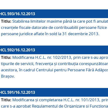
HCL 593/16.12.2013
Titlu:
Stabilirea limitelor maxime până la care pot fi anula
creanţele fiscale datorate de contribuabilii persoane fizice 
persoane juridice aflate în sold la 31 decembrie 2013.
HCL 592/16.12.2013
Titlu:
Modificarea H.C.L. nr. 102/2013, prin care s-au apr
tipurile de servicii, frecvenţa şi contribuţia corespunzătoa
acestora, în cadrul Centrului pentru Persoane Fără Adăpo
Braşov.
HCL 591/16.12.2013
Titlu:
Modificarea şi completarea H.C.L. nr. 101/2013, pri
care s-a aprobat Regulamentul de Organizare şi Funcţion