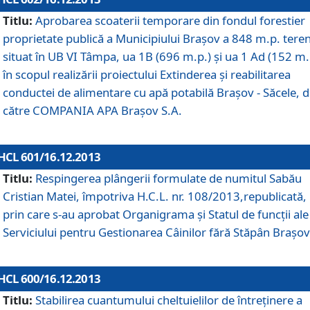
Titlu:
Aprobarea scoaterii temporare din fondul forestier
proprietate publică a Municipiului Braşov a 848 m.p. tere
situat în UB VI Tâmpa, ua 1B (696 m.p.) şi ua 1 Ad (152 m.
în scopul realizării proiectului Extinderea şi reabilitarea
conductei de alimentare cu apă potabilă Braşov - Săcele, 
către COMPANIA APA Braşov S.A.
HCL 601/16.12.2013
Titlu:
Respingerea plângerii formulate de numitul Sabău
Cristian Matei, împotriva H.C.L. nr. 108/2013,republicată,
prin care s-au aprobat Organigrama şi Statul de funcţii ale
Serviciului pentru Gestionarea Câinilor fără Stăpân Braşov
HCL 600/16.12.2013
Titlu:
Stabilirea cuantumului cheltuielilor de întreţinere a