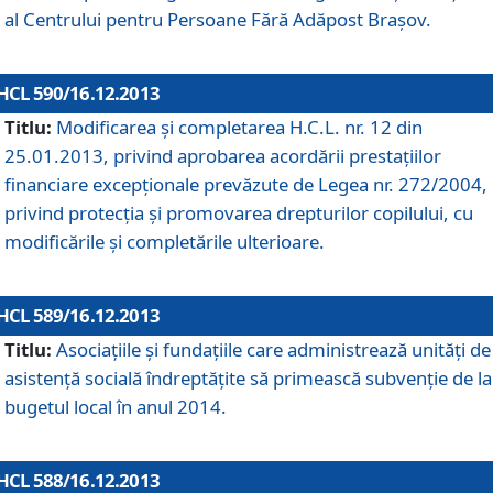
al Centrului pentru Persoane Fără Adăpost Braşov.
HCL 590/16.12.2013
Titlu:
Modificarea şi completarea H.C.L. nr. 12 din
25.01.2013, privind aprobarea acordării prestaţiilor
financiare excepţionale prevăzute de Legea nr. 272/2004,
privind protecţia şi promovarea drepturilor copilului, cu
modificările şi completările ulterioare.
HCL 589/16.12.2013
Titlu:
Asociaţiile şi fundaţiile care administrează unităţi de
asistenţă socială îndreptăţite să primească subvenţie de la
bugetul local în anul 2014.
HCL 588/16.12.2013