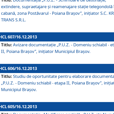
extindere, supraetajare şi reamenajare staţie telegondolă 
cabană, zona Postăvarul - Poiana Braşov”, iniţiator S.C. 
TRANS S.R.L.
HCL 607/16.12.2013
Titlu:
Avizare documentaţie „P.U.Z. - Domeniu schiabil - e
II, Poiana Braşov”, iniţiator Municipiul Braşov.
HCL 606/16.12.2013
Titlu:
Studiu de oportunitate pentru elaborare documenta
„P.U.Z. - Domeniu schiabil - etapa II, Poiana Braşov”, iniţia
Municipiul Braşov.
HCL 605/16.12.2013