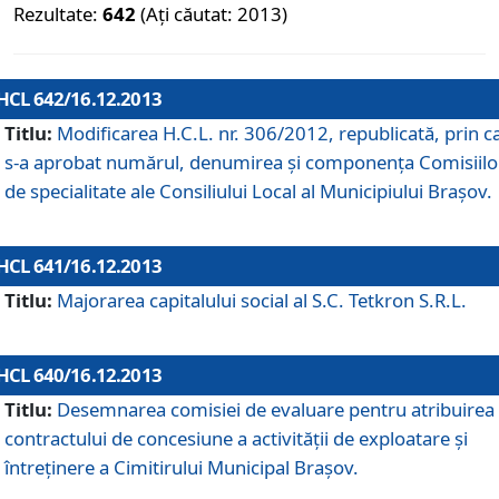
Rezultate:
642
(Ați căutat: 2013)
HCL 642/16.12.2013
Titlu:
Modificarea H.C.L. nr. 306/2012, republicată, prin c
s-a aprobat numărul, denumirea şi componenţa Comisiilo
de specialitate ale Consiliului Local al Municipiului Braşov.
HCL 641/16.12.2013
Titlu:
Majorarea capitalului social al S.C. Tetkron S.R.L.
HCL 640/16.12.2013
Titlu:
Desemnarea comisiei de evaluare pentru atribuirea
contractului de concesiune a activităţii de exploatare şi
întreţinere a Cimitirului Municipal Braşov.