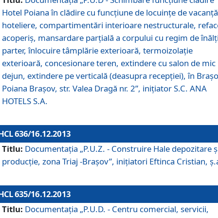
Hotel Poiana în clădire cu funcţiune de locuinţe de vacanţă
hoteliere, compartimentări interioare nestructurale, refa
acoperiş, mansardare parţială a corpului cu regim de înăl
parter, înlocuire tâmplărie exterioară, termoizolaţie
exterioară, concesionare teren, extindere cu salon de mic
dejun, extindere pe verticală (deasupra recepţiei), în Braşo
Poiana Braşov, str. Valea Dragă nr. 2”, iniţiator S.C. ANA
HOTELS S.A.
HCL 636/16.12.2013
Titlu:
Documentaţia „P.U.Z. - Construire Hale depozitare ş
producţie, zona Triaj -Braşov”, iniţiatori Eftinca Cristian, ş.
HCL 635/16.12.2013
Titlu:
Documentaţia „P.U.D. - Centru comercial, servicii,