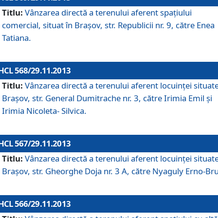
Titlu:
Vânzarea directă a terenului aferent spaţiului
comercial, situat în Braşov, str. Republicii nr. 9, către Enea
Tatiana.
HCL 568/29.11.2013
Titlu:
Vânzarea directă a terenului aferent locuinţei situate
Braşov, str. General Dumitrache nr. 3, către Irimia Emil şi
Irimia Nicoleta- Silvica.
HCL 567/29.11.2013
Titlu:
Vânzarea directă a terenului aferent locuinţei situate
Braşov, str. Gheorghe Doja nr. 3 A, către Nyaguly Erno-Br
HCL 566/29.11.2013