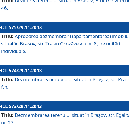
Titlu:
Dezlipirea terenului situat în Braşov, B-dul Griviţei nr
46.
HCL 575/29.11.2013
Titlu:
Aprobarea dezmembrării (apartamentarea) imobilu
situat în Braşov, str. Traian Grozăvescu nr. 8, pe unităţi
individuale.
HCL 574/29.11.2013
Titlu:
Dezmembrarea imobilului situat în Braşov, str. Pra
f.n.
HCL 573/29.11.2013
Titlu:
Dezmembrarea terenului situat în Braşov, str. Egalită
nr. 27.