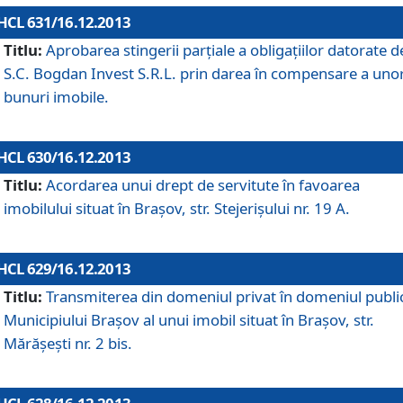
HCL 631/16.12.2013
Titlu:
Aprobarea stingerii parţiale a obligaţiilor datorate d
S.C. Bogdan Invest S.R.L. prin darea în compensare a uno
bunuri imobile.
HCL 630/16.12.2013
Titlu:
Acordarea unui drept de servitute în favoarea
imobilului situat în Braşov, str. Stejerişului nr. 19 A.
HCL 629/16.12.2013
Titlu:
Transmiterea din domeniul privat în domeniul public
Municipiului Braşov al unui imobil situat în Braşov, str.
Mărăşeşti nr. 2 bis.