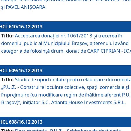
şi PAVEL ANIŞOARA.
HCL 610/16.12.2013
Titlu:
Acceptarea donaţiei nr. 1061/2013 şi trecerea în
domeniul public al Municipiului Braşov, a terenului având
categoria de folosinţă drum, donat de CARP CIPRIAN - IO
HCL 609/16.12.2013
Titlu:
Studiu de oportunitate pentru elaborare documenta
„P.U.Z. - Construire locuinţe colective, spaţii comerciale şi
împrejmuire (cu modificare regim de înălţime aferent P.U.
Braşov)”, iniţiator S.C. Atlanta House Investments S.R.L.
HCL 608/16.12.2013
Titlu:
Documentaţia „P.U.Z. - Schimbare de destinaţie,