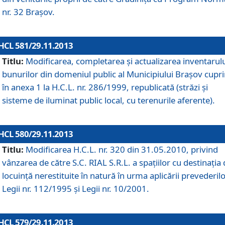
nr. 32 Braşov.
HCL 581/29.11.2013
Titlu:
Modificarea, completarea şi actualizarea inventarul
bunurilor din domeniul public al Municipiului Braşov cupr
în anexa 1 la H.C.L. nr. 286/1999, republicată (străzi şi
sisteme de iluminat public local, cu terenurile aferente).
HCL 580/29.11.2013
Titlu:
Modificarea H.C.L. nr. 320 din 31.05.2010, privind
vânzarea de către S.C. RIAL S.R.L. a spaţiilor cu destinaţia
locuinţă nerestituite în natură în urma aplicării prevederil
Legii nr. 112/1995 şi Legii nr. 10/2001.
HCL 579/29.11.2013