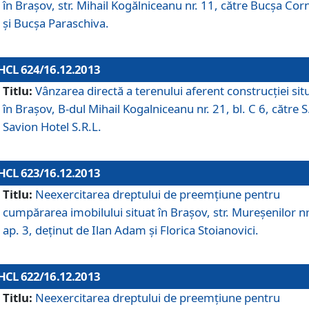
în Braşov, str. Mihail Kogălniceanu nr. 11, către Bucşa Cor
şi Bucşa Paraschiva.
HCL 624/16.12.2013
Titlu:
Vânzarea directă a terenului aferent construcţiei sit
în Braşov, B-dul Mihail Kogalniceanu nr. 21, bl. C 6, către S
Savion Hotel S.R.L.
HCL 623/16.12.2013
Titlu:
Neexercitarea dreptului de preemţiune pentru
cumpărarea imobilului situat în Braşov, str. Mureşenilor nr
ap. 3, deţinut de Ilan Adam şi Florica Stoianovici.
HCL 622/16.12.2013
Titlu:
Neexercitarea dreptului de preemţiune pentru