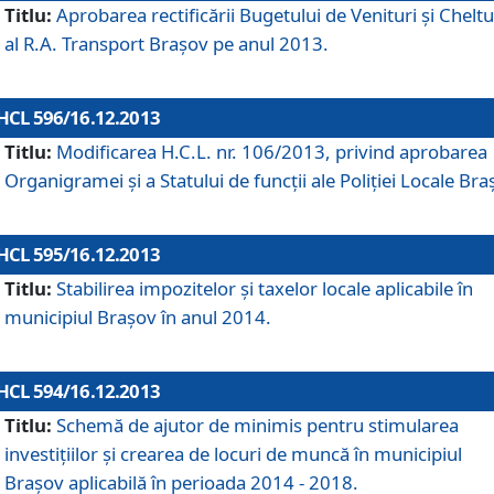
Titlu:
Aprobarea rectificării Bugetului de Venituri şi Cheltui
al R.A. Transport Braşov pe anul 2013.
HCL 596/16.12.2013
Titlu:
Modificarea H.C.L. nr. 106/2013, privind aprobarea
Organigramei şi a Statului de funcţii ale Poliţiei Locale Bra
HCL 595/16.12.2013
Titlu:
Stabilirea impozitelor şi taxelor locale aplicabile în
municipiul Braşov în anul 2014.
HCL 594/16.12.2013
Titlu:
Schemă de ajutor de minimis pentru stimularea
investiţiilor şi crearea de locuri de muncă în municipiul
Braşov aplicabilă în perioada 2014 - 2018.