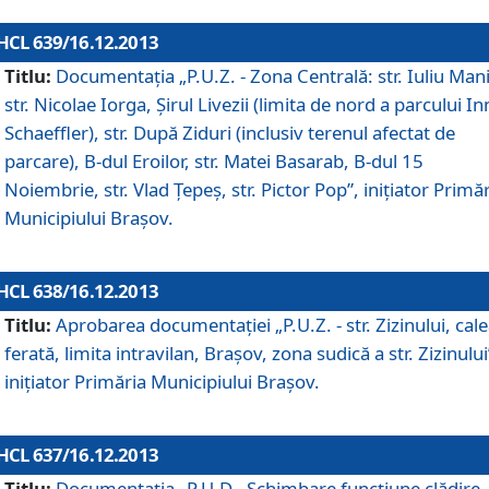
HCL 639/16.12.2013
Titlu:
Documentaţia „P.U.Z. - Zona Centrală: str. Iuliu Man
str. Nicolae Iorga, Şirul Livezii (limita de nord a parcului In
Schaeffler), str. După Ziduri (inclusiv terenul afectat de
parcare), B-dul Eroilor, str. Matei Basarab, B-dul 15
Noiembrie, str. Vlad Ţepeş, str. Pictor Pop”, iniţiator Primă
Municipiului Braşov.
HCL 638/16.12.2013
Titlu:
Aprobarea documentaţiei „P.U.Z. - str. Zizinului, cal
ferată, limita intravilan, Braşov, zona sudică a str. Zizinului
iniţiator Primăria Municipiului Braşov.
HCL 637/16.12.2013
Titlu:
Documentaţia „P.U.D - Schimbare funcţiune clădire