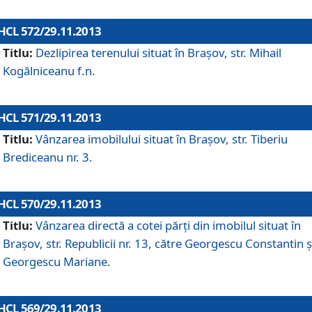
HCL 572/29.11.2013
Titlu:
Dezlipirea terenului situat în Braşov, str. Mihail
Kogălniceanu f.n.
HCL 571/29.11.2013
Titlu:
Vânzarea imobilului situat în Braşov, str. Tiberiu
Brediceanu nr. 3.
HCL 570/29.11.2013
Titlu:
Vânzarea directă a cotei părţi din imobilul situat în
Braşov, str. Republicii nr. 13, către Georgescu Constantin ş
Georgescu Mariane.
HCL 569/29.11.2013