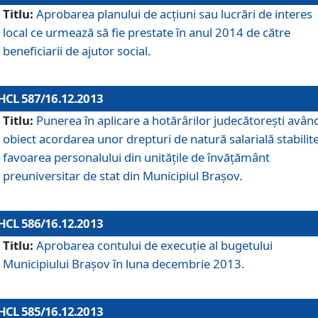
Titlu:
Aprobarea planului de acţiuni sau lucrări de interes
local ce urmează să fie prestate în anul 2014 de către
beneficiarii de ajutor social.
HCL 587/16.12.2013
Titlu:
Punerea în aplicare a hotărârilor judecătoreşti avân
obiect acordarea unor drepturi de natură salarială stabilite
favoarea personalului din unităţile de învăţământ
preuniversitar de stat din Municipiul Braşov.
HCL 586/16.12.2013
Titlu:
Aprobarea contului de execuţie al bugetului
Municipiului Braşov în luna decembrie 2013.
HCL 585/16.12.2013