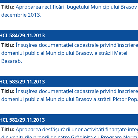
Titlu:
Aprobarea rectificării bugetului Municipiului Braşov 
decembrie 2013.
HCL 584/29.11.2013
Titlu:
Însuşirea documentaţiei cadastrale privind înscriere
domeniul public al Municipiului Braşov, a străzii Matei
Basarab.
HCL 583/29.11.2013
Titlu:
Însuşirea documentaţiei cadastrale privind înscriere
domeniul public al Municipiului Braşov a străzii Pictor Pop
HCL 582/29.11.2013
Titlu:
Aprobarea desfăşurării unor activităţi finanţate inte
din veniturile proprii de către Grădiniţa cu Program Norm