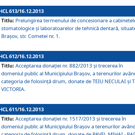
HCL 613/16.12.2013
Titlu:
Prelungirea termenului de concesionare a cabinetel
stomatologice şi laboratoarelor de tehnică dentară, situat
Braşov, str. Cometei nr. 1.
HCL 612/16.12.2013
Titlu:
Acceptarea donaţiei nr. 882/2013 şi trecerea în
domeniul public al Municipiului Braşov, a terenurilor avân
categoria de folosinţă drum, donate de TEIU NECULAI şi 
VICTORIA.
HCL 611/16.12.2013
Titlu:
Acceptarea donaţiei nr. 1517/2013 şi trecerea în
domeniul public al Municipiului Braşov a terenurilor avân
categoria de folosinţă drum, donate de PAVEL MIHAI - R