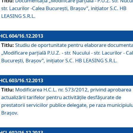
Titlu:
Documentaţia „Modificare parţială - P.U.Z. str. Nucul
str. Lacurilor -Calea Bucureşti, Braşov”, iniţiator S.C. HB
LEASING S.R.L.
HCL 604/16.12.2013
Titlu:
Studiu de oportunitate pentru elaborare documenta
„Modificare parţială P.U.Z. - str. Nucului - str. Lacurilor - Ca
Bucureşti, Braşov”, iniţiator S.C. HB LEASING S.R.L.
HCL 603/16.12.2013
Titlu:
Modificarea H.C.L. nr. 573/2012, privind aprobarea
actualizării tarifelor pentru activităţile desfăşurate de
prestatorii serviciilor publice delegate, pe raza municipiulu
Braşov.
HCL 602/16.12.2013