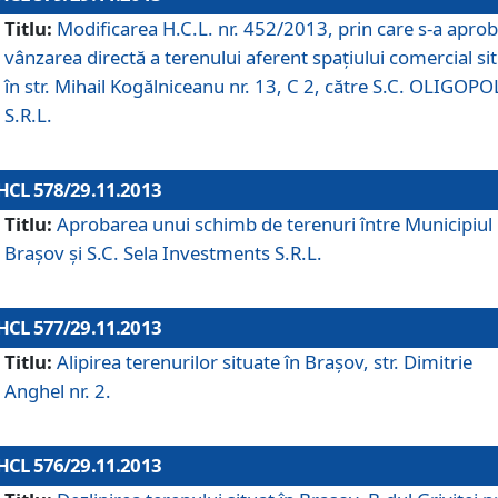
Titlu:
Modificarea H.C.L. nr. 452/2013, prin care s-a aprob
vânzarea directă a terenului aferent spaţiului comercial si
în str. Mihail Kogălniceanu nr. 13, C 2, către S.C. OLIGOPO
S.R.L.
HCL 578/29.11.2013
Titlu:
Aprobarea unui schimb de terenuri între Municipiul
Braşov şi S.C. Sela Investments S.R.L.
HCL 577/29.11.2013
Titlu:
Alipirea terenurilor situate în Braşov, str. Dimitrie
Anghel nr. 2.
HCL 576/29.11.2013