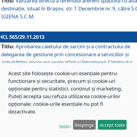
Titlu:
Vânzarea directă a terenului aferent spaţiului cu altă
destinaţie, situat în Braşov, str. 1 Decembrie nr. 9, către S.
IGIENA S.C.M.
HCL 565/29.11.2013
Titlu:
Aprobarea caietului de sarcini şi a contractului de
delegarea de gestiune prin concesionare a serviciilor şi
activităţilor necesare exploatării şi întreţinerii Cimitirului
Municipal Braşov situat în str. Dimitrie Anghel nr. 19.
Acest site folosește cookie-uri esențiale pentru
funcționare și securitate, precum și cookie-uri
opționale pentru statistici, conținut și marketing.
HCL 564/29.11.2013
Puteți accepta sau refuza utilizarea cookie-urilor
Titlu:
Completarea şi modificarea H.C.L. nr. 446/2013, pr
opționale; cookie-urile esențiale nu pot fi
care s-a aprobat studiul de fundamentare pentru
dezactivate.
concesionarea serviciilor de administrare a Cimitirului
Municipal Braşov.
Respinge
Accept toate
Setări