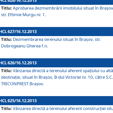
HCL 628/16.12.2013
Titlu:
Aprobarea dezmembrării imobilului situat în Braşov
str. Eftimie Murgu nr. 1.
HCL 627/16.12.2013
Titlu:
Dezmembrarea terenului situat în Braşov, str.
Dobrogeanu Gherea f.n.
HCL 626/16.12.2013
Titlu:
Vânzarea directă a terenului aferent spaţiului cu altă
destinaţie, situat în Braşov, B-dul Victoriei nr. 10, către S.C
TRICONPREST Braşov.
HCL 625/16.12.2013
Titlu:
Vânzarea directă a terenului aferent construcţiei sit