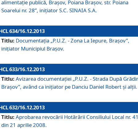
alimentaţie publică, Braşov, Poiana Braşov, str. Poiana
Soarelui nr. 28”, iniţiator S.C. SINAIA S.A.
HCL 634/16.12.2013
Titlu:
Documentaţia „P.U.Z. - Zona La Iepure, Braşov”,
iniţiator Municipiul Braşov.
HCL 633/16.12.2013
Titlu:
Avizarea documentaţiei „P.U.Z. - Strada După Grădin
Braşov”, având ca iniţiator pe Danciu Daniel Robert şi alţii.
HCL 632/16.12.2013
Titlu:
Aprobarea revocării Hotărârii Consiliului Local nr. 4
din 21 aprilie 2008.