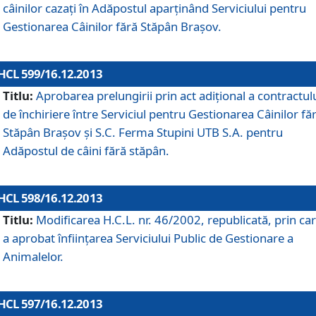
câinilor cazaţi în Adăpostul aparţinând Serviciului pentru
Gestionarea Câinilor fără Stăpân Braşov.
HCL 599/16.12.2013
Titlu:
Aprobarea prelungirii prin act adiţional a contractul
de închiriere între Serviciul pentru Gestionarea Câinilor fă
Stăpân Braşov şi S.C. Ferma Stupini UTB S.A. pentru
Adăpostul de câini fără stăpân.
HCL 598/16.12.2013
Titlu:
Modificarea H.C.L. nr. 46/2002, republicată, prin car
a aprobat înfiinţarea Serviciului Public de Gestionare a
Animalelor.
HCL 597/16.12.2013