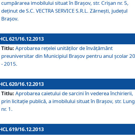
cumpărarea imobilului situat în Braşov, str. Crişan nr. 5,
deţinut de S.C. VECTRA SERVICE S.R.L. Zărneşti, judeţul
Braşov.
HCL 621/16.12.2013
Titlu:
Aprobarea reţelei unităţilor de învăţământ
preuniversitar din Municipiul Braşov pentru anul şcolar 2
- 2015.
HCL 620/16.12.2013
Titlu:
Aprobarea caietului de sarcini în vederea închirierii,
prin licitaţie publică, a imobilului situat în Braşov, str. Lun
nr. 1.
HCL 619/16.12.2013