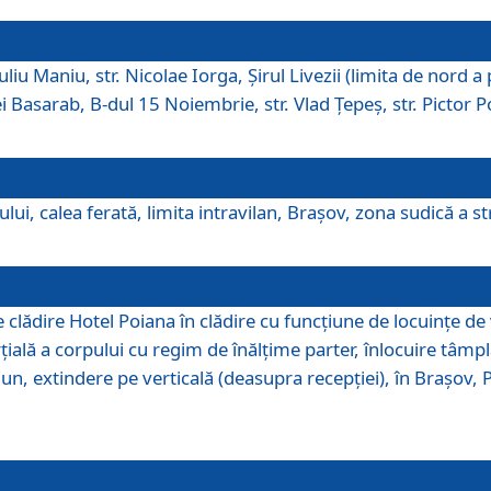
iu Maniu, str. Nicolae Iorga, Şirul Livezii (limita de nord a 
tei Basarab, B-dul 15 Noiembrie, str. Vlad Ţepeş, str. Pictor 
ui, calea ferată, limita intravilan, Braşov, zona sudică a str
lădire Hotel Poiana în clădire cu funcţiune de locuinţe de
ală a corpului cu regim de înălţime parter, înlocuire tâmpl
, extindere pe verticală (deasupra recepţiei), în Braşov, Poi