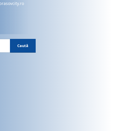
brasovcity.ro
Caută