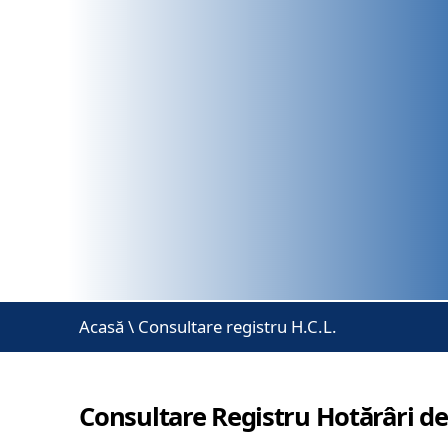
Acasă
\
Consultare registru H.C.L.
Consultare Registru Hotărâri de