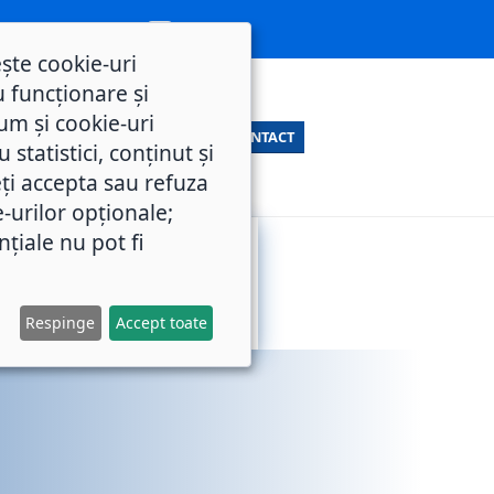
ește cookie-uri
 funcționare și
um și cookie-uri
CONTACT
statistici, conținut și
ți accepta sau refuza
e-urilor opționale;
nțiale nu pot fi
SERVICII
M.O.L.
PUBLICE
Respinge
Accept toate