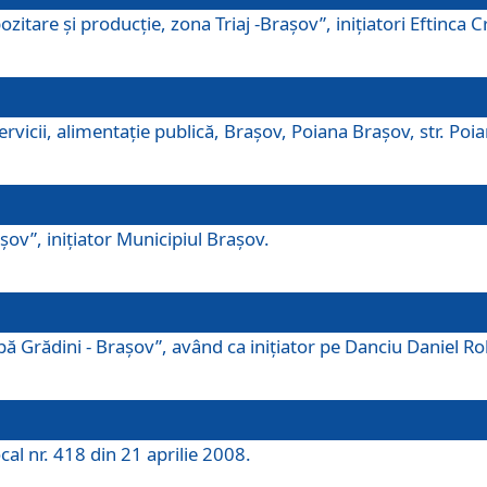
tare şi producţie, zona Triaj -Braşov”, iniţiatori Eftinca Cr
vicii, alimentaţie publică, Braşov, Poiana Braşov, str. Poian
ov”, iniţiator Municipiul Braşov.
 Grădini - Braşov”, având ca iniţiator pe Danciu Daniel Robe
cal nr. 418 din 21 aprilie 2008.