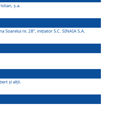
istian, ş.a.
a Soarelui nr. 28”, iniţiator S.C. SINAIA S.A.
rt şi alţii.