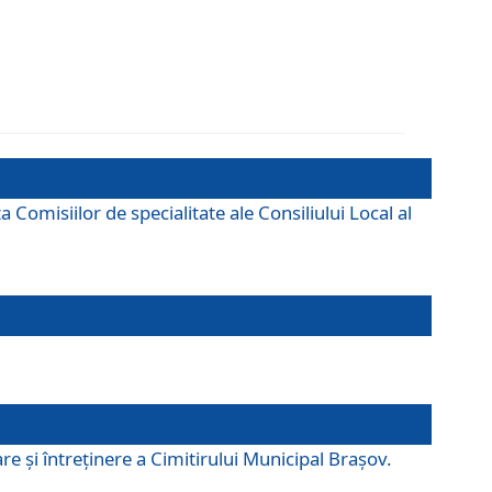
omisiilor de specialitate ale Consiliului Local al
e şi întreţinere a Cimitirului Municipal Braşov.