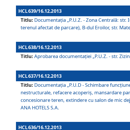
HCL 639/16.12.2013
Titlu:
Documentaţia „P.U.Z. - Zona Centrală: str. Iul
terenul afectat de parcare), B-dul Eroilor, str. Ma
HCL 638/16.12.2013
Titlu:
Aprobarea documentaţiei „P.U.Z. - str. Zizinul
HCL 637/16.12.2013
Titlu:
Documentaţia „P.U.D - Schimbare funcţiune c
nestructurale, refacere acoperiş, mansardare parţi
concesionare teren, extindere cu salon de mic dejun
ANA HOTELS S.A.
HCL 636/16.12.2013