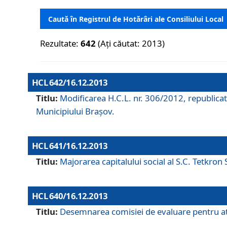
Caută în Registrul de Hotărâri ale Consiliului Local
Rezultate:
642
(Ați căutat: 2013)
HCL 642/16.12.2013
Titlu:
Modificarea H.C.L. nr. 306/2012, republicat
Municipiului Braşov.
HCL 641/16.12.2013
Titlu:
Majorarea capitalului social al S.C. Tetkron 
HCL 640/16.12.2013
Titlu:
Desemnarea comisiei de evaluare pentru atri