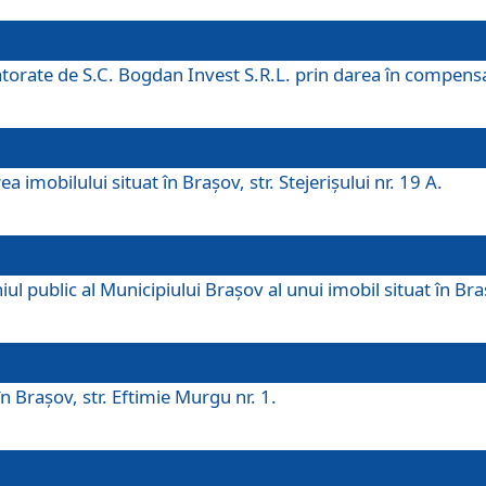
 datorate de S.C. Bogdan Invest S.R.L. prin darea în compens
 imobilului situat în Braşov, str. Stejerişului nr. 19 A.
 public al Municipiului Braşov al unui imobil situat în Braşo
 Braşov, str. Eftimie Murgu nr. 1.