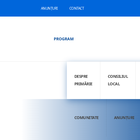
ANUNȚURI
CONTACT
PROGRAM
DESPRE
CONSILIUL
PRIMĂRIE
LOCAL
COMUNITATE
ANUNȚURI