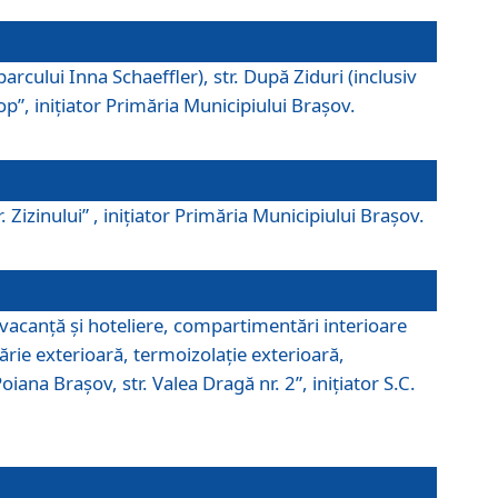
parcului Inna Schaeffler), str. După Ziduri (inclusiv
Pop”, iniţiator Primăria Municipiului Braşov.
. Zizinului” , iniţiator Primăria Municipiului Braşov.
 vacanţă şi hoteliere, compartimentări interioare
ărie exterioară, termoizolaţie exterioară,
ana Braşov, str. Valea Dragă nr. 2”, iniţiator S.C.