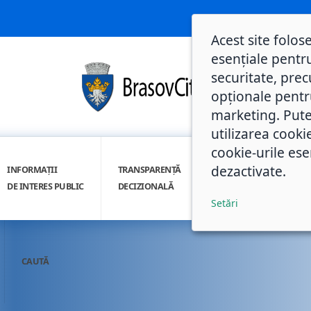
Acest site folos
esențiale pentru
securitate, prec
opționale pentru 
marketing. Pute
utilizarea cooki
cookie-urile ese
dezactivate.
INFORMAȚII
TRANSPARENȚĂ
INTEGRITATE
DE INTERES PUBLIC
DECIZIONALĂ
INSTITUȚIONALĂ
Setări
CAUTĂ