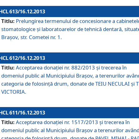
HCL 613/16.12.2013
Titlu:
Prelungirea termenului de concesionare a cabinetel
stomatologice şi laboratoarelor de tehnică dentară, situat
Braşov, str. Cometei nr. 1.
HCL 612/16.12.2013
Titlu:
Acceptarea donaţiei nr. 882/2013 şi trecerea în
domeniul public al Municipiului Braşov, a terenurilor avân
categoria de folosinţă drum, donate de TEIU NECULAI şi 
VICTORIA.
HCL 611/16.12.2013
Titlu:
Acceptarea donaţiei nr. 1517/2013 şi trecerea în
domeniul public al Municipiului Braşov a terenurilor avân
categoria de folosinţă drum, donate de PAVEL MIHAI - R