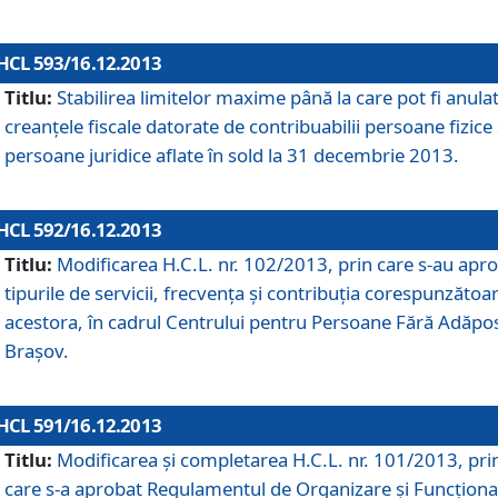
HCL 593/16.12.2013
Titlu:
Stabilirea limitelor maxime până la care pot fi anula
creanţele fiscale datorate de contribuabilii persoane fizice 
persoane juridice aflate în sold la 31 decembrie 2013.
HCL 592/16.12.2013
Titlu:
Modificarea H.C.L. nr. 102/2013, prin care s-au apr
tipurile de servicii, frecvenţa şi contribuţia corespunzătoa
acestora, în cadrul Centrului pentru Persoane Fără Adăpo
Braşov.
HCL 591/16.12.2013
Titlu:
Modificarea şi completarea H.C.L. nr. 101/2013, pri
care s-a aprobat Regulamentul de Organizare şi Funcţion