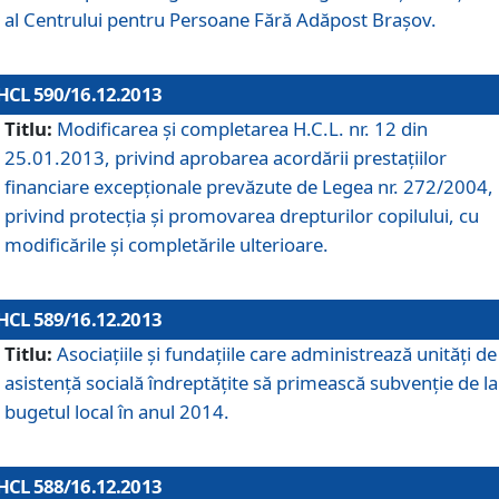
al Centrului pentru Persoane Fără Adăpost Braşov.
HCL 590/16.12.2013
Titlu:
Modificarea şi completarea H.C.L. nr. 12 din
25.01.2013, privind aprobarea acordării prestaţiilor
financiare excepţionale prevăzute de Legea nr. 272/2004,
privind protecţia şi promovarea drepturilor copilului, cu
modificările şi completările ulterioare.
HCL 589/16.12.2013
Titlu:
Asociaţiile şi fundaţiile care administrează unităţi de
asistenţă socială îndreptăţite să primească subvenţie de la
bugetul local în anul 2014.
HCL 588/16.12.2013