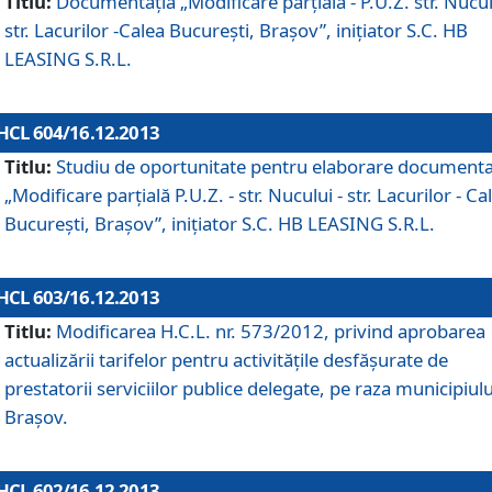
Titlu:
Documentaţia „Modificare parţială - P.U.Z. str. Nucul
str. Lacurilor -Calea Bucureşti, Braşov”, iniţiator S.C. HB
LEASING S.R.L.
HCL 604/16.12.2013
Titlu:
Studiu de oportunitate pentru elaborare documenta
„Modificare parţială P.U.Z. - str. Nucului - str. Lacurilor - Ca
Bucureşti, Braşov”, iniţiator S.C. HB LEASING S.R.L.
HCL 603/16.12.2013
Titlu:
Modificarea H.C.L. nr. 573/2012, privind aprobarea
actualizării tarifelor pentru activităţile desfăşurate de
prestatorii serviciilor publice delegate, pe raza municipiulu
Braşov.
HCL 602/16.12.2013