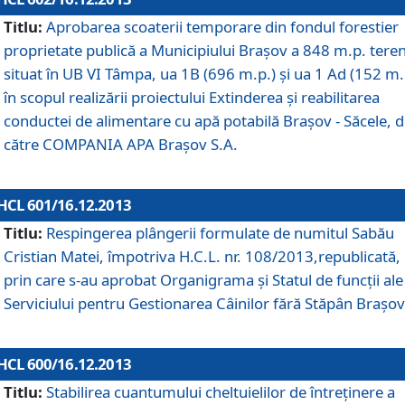
Titlu:
Aprobarea scoaterii temporare din fondul forestier
proprietate publică a Municipiului Braşov a 848 m.p. tere
situat în UB VI Tâmpa, ua 1B (696 m.p.) şi ua 1 Ad (152 m.
în scopul realizării proiectului Extinderea şi reabilitarea
conductei de alimentare cu apă potabilă Braşov - Săcele, 
către COMPANIA APA Braşov S.A.
HCL 601/16.12.2013
Titlu:
Respingerea plângerii formulate de numitul Sabău
Cristian Matei, împotriva H.C.L. nr. 108/2013,republicată,
prin care s-au aprobat Organigrama şi Statul de funcţii ale
Serviciului pentru Gestionarea Câinilor fără Stăpân Braşov
HCL 600/16.12.2013
Titlu:
Stabilirea cuantumului cheltuielilor de întreţinere a