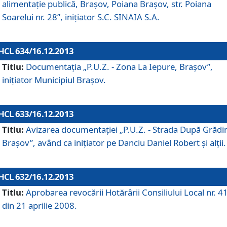
alimentaţie publică, Braşov, Poiana Braşov, str. Poiana
Soarelui nr. 28”, iniţiator S.C. SINAIA S.A.
HCL 634/16.12.2013
Titlu:
Documentaţia „P.U.Z. - Zona La Iepure, Braşov”,
iniţiator Municipiul Braşov.
HCL 633/16.12.2013
Titlu:
Avizarea documentaţiei „P.U.Z. - Strada După Grădin
Braşov”, având ca iniţiator pe Danciu Daniel Robert şi alţii.
HCL 632/16.12.2013
Titlu:
Aprobarea revocării Hotărârii Consiliului Local nr. 4
din 21 aprilie 2008.