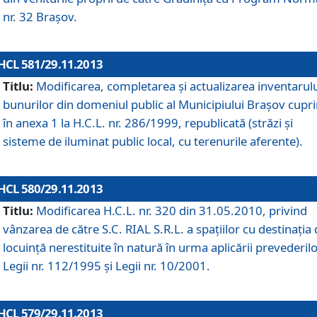
nr. 32 Braşov.
HCL 581/29.11.2013
Titlu:
Modificarea, completarea şi actualizarea inventarul
bunurilor din domeniul public al Municipiului Braşov cupr
în anexa 1 la H.C.L. nr. 286/1999, republicată (străzi şi
sisteme de iluminat public local, cu terenurile aferente).
HCL 580/29.11.2013
Titlu:
Modificarea H.C.L. nr. 320 din 31.05.2010, privind
vânzarea de către S.C. RIAL S.R.L. a spaţiilor cu destinaţia
locuinţă nerestituite în natură în urma aplicării prevederil
Legii nr. 112/1995 şi Legii nr. 10/2001.
HCL 579/29.11.2013