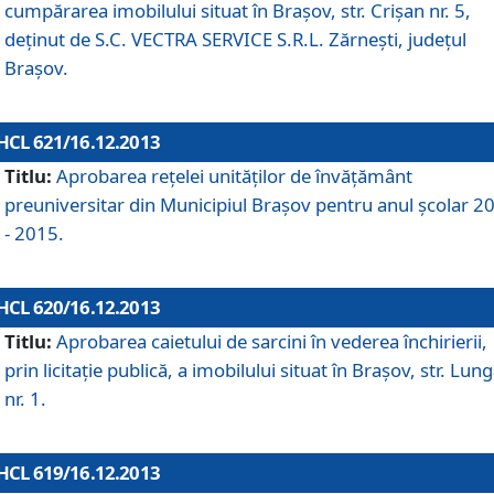
cumpărarea imobilului situat în Braşov, str. Crişan nr. 5,
deţinut de S.C. VECTRA SERVICE S.R.L. Zărneşti, judeţul
Braşov.
HCL 621/16.12.2013
Titlu:
Aprobarea reţelei unităţilor de învăţământ
preuniversitar din Municipiul Braşov pentru anul şcolar 2
- 2015.
HCL 620/16.12.2013
Titlu:
Aprobarea caietului de sarcini în vederea închirierii,
prin licitaţie publică, a imobilului situat în Braşov, str. Lun
nr. 1.
HCL 619/16.12.2013