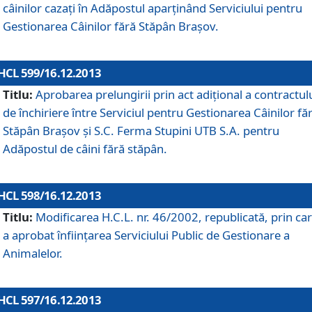
câinilor cazaţi în Adăpostul aparţinând Serviciului pentru
Gestionarea Câinilor fără Stăpân Braşov.
HCL 599/16.12.2013
Titlu:
Aprobarea prelungirii prin act adiţional a contractul
de închiriere între Serviciul pentru Gestionarea Câinilor fă
Stăpân Braşov şi S.C. Ferma Stupini UTB S.A. pentru
Adăpostul de câini fără stăpân.
HCL 598/16.12.2013
Titlu:
Modificarea H.C.L. nr. 46/2002, republicată, prin car
a aprobat înfiinţarea Serviciului Public de Gestionare a
Animalelor.
HCL 597/16.12.2013