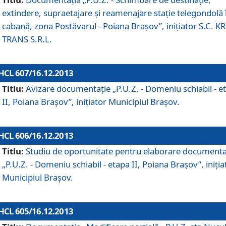
extindere, supraetajare şi reamenajare staţie telegondolă 
cabană, zona Postăvarul - Poiana Braşov”, iniţiator S.C. 
TRANS S.R.L.
HCL 607/16.12.2013
Titlu:
Avizare documentaţie „P.U.Z. - Domeniu schiabil - e
II, Poiana Braşov”, iniţiator Municipiul Braşov.
HCL 606/16.12.2013
Titlu:
Studiu de oportunitate pentru elaborare documenta
„P.U.Z. - Domeniu schiabil - etapa II, Poiana Braşov”, iniţia
Municipiul Braşov.
HCL 605/16.12.2013