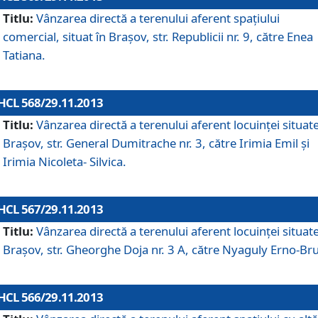
Titlu:
Vânzarea directă a terenului aferent spaţiului
comercial, situat în Braşov, str. Republicii nr. 9, către Enea
Tatiana.
HCL 568/29.11.2013
Titlu:
Vânzarea directă a terenului aferent locuinţei situate
Braşov, str. General Dumitrache nr. 3, către Irimia Emil şi
Irimia Nicoleta- Silvica.
HCL 567/29.11.2013
Titlu:
Vânzarea directă a terenului aferent locuinţei situate
Braşov, str. Gheorghe Doja nr. 3 A, către Nyaguly Erno-Br
HCL 566/29.11.2013