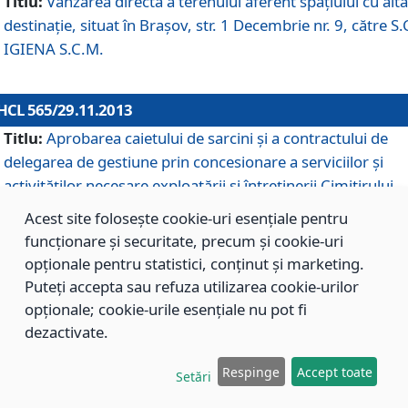
Titlu:
Vânzarea directă a terenului aferent spaţiului cu altă
destinaţie, situat în Braşov, str. 1 Decembrie nr. 9, către S.
IGIENA S.C.M.
HCL 565/29.11.2013
Titlu:
Aprobarea caietului de sarcini şi a contractului de
delegarea de gestiune prin concesionare a serviciilor şi
activităţilor necesare exploatării şi întreţinerii Cimitirului
Municipal Braşov situat în str. Dimitrie Anghel nr. 19.
Acest site folosește cookie-uri esențiale pentru
funcționare și securitate, precum și cookie-uri
opționale pentru statistici, conținut și marketing.
HCL 564/29.11.2013
Puteți accepta sau refuza utilizarea cookie-urilor
Titlu:
Completarea şi modificarea H.C.L. nr. 446/2013, pr
opționale; cookie-urile esențiale nu pot fi
care s-a aprobat studiul de fundamentare pentru
dezactivate.
concesionarea serviciilor de administrare a Cimitirului
Municipal Braşov.
Respinge
Accept toate
Setări