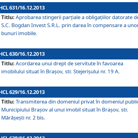
HCL 631/16.12.2013
Titlu:
Aprobarea stingerii parţiale a obligaţiilor datorate d
S.C. Bogdan Invest S.R.L. prin darea în compensare a uno
bunuri imobile.
HCL 630/16.12.2013
Titlu:
Acordarea unui drept de servitute în favoarea
imobilului situat în Braşov, str. Stejerişului nr. 19 A.
HCL 629/16.12.2013
Titlu:
Transmiterea din domeniul privat în domeniul public
Municipiului Braşov al unui imobil situat în Braşov, str.
Mărăşeşti nr. 2 bis.