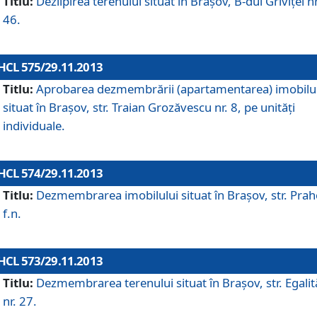
Titlu:
Dezlipirea terenului situat în Braşov, B-dul Griviţei nr
46.
HCL 575/29.11.2013
Titlu:
Aprobarea dezmembrării (apartamentarea) imobilu
situat în Braşov, str. Traian Grozăvescu nr. 8, pe unităţi
individuale.
HCL 574/29.11.2013
Titlu:
Dezmembrarea imobilului situat în Braşov, str. Pra
f.n.
HCL 573/29.11.2013
Titlu:
Dezmembrarea terenului situat în Braşov, str. Egalită
nr. 27.