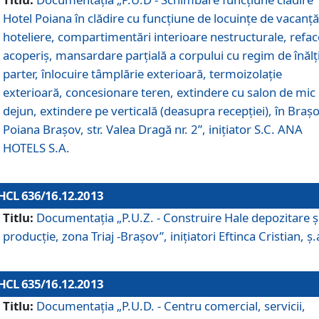
Hotel Poiana în clădire cu funcţiune de locuinţe de vacanţă
hoteliere, compartimentări interioare nestructurale, refa
acoperiş, mansardare parţială a corpului cu regim de înăl
parter, înlocuire tâmplărie exterioară, termoizolaţie
exterioară, concesionare teren, extindere cu salon de mic
dejun, extindere pe verticală (deasupra recepţiei), în Braşo
Poiana Braşov, str. Valea Dragă nr. 2”, iniţiator S.C. ANA
HOTELS S.A.
HCL 636/16.12.2013
Titlu:
Documentaţia „P.U.Z. - Construire Hale depozitare ş
producţie, zona Triaj -Braşov”, iniţiatori Eftinca Cristian, ş.
HCL 635/16.12.2013
Titlu:
Documentaţia „P.U.D. - Centru comercial, servicii,