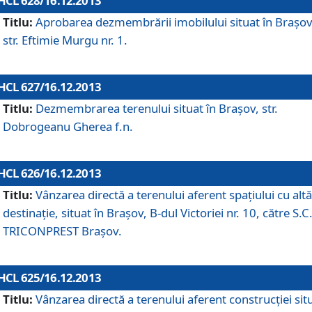
HCL 628/16.12.2013
Titlu:
Aprobarea dezmembrării imobilului situat în Braşov
str. Eftimie Murgu nr. 1.
HCL 627/16.12.2013
Titlu:
Dezmembrarea terenului situat în Braşov, str.
Dobrogeanu Gherea f.n.
HCL 626/16.12.2013
Titlu:
Vânzarea directă a terenului aferent spaţiului cu altă
destinaţie, situat în Braşov, B-dul Victoriei nr. 10, către S.C
TRICONPREST Braşov.
HCL 625/16.12.2013
Titlu:
Vânzarea directă a terenului aferent construcţiei sit