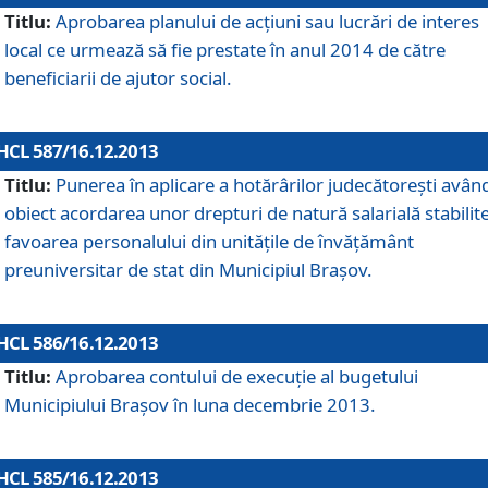
Titlu:
Aprobarea planului de acţiuni sau lucrări de interes
local ce urmează să fie prestate în anul 2014 de către
beneficiarii de ajutor social.
HCL 587/16.12.2013
Titlu:
Punerea în aplicare a hotărârilor judecătoreşti avân
obiect acordarea unor drepturi de natură salarială stabilite
favoarea personalului din unităţile de învăţământ
preuniversitar de stat din Municipiul Braşov.
HCL 586/16.12.2013
Titlu:
Aprobarea contului de execuţie al bugetului
Municipiului Braşov în luna decembrie 2013.
HCL 585/16.12.2013