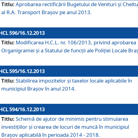
Titlu:
Aprobarea rectificării Bugetului de Venituri şi Cheltui
al R.A. Transport Braşov pe anul 2013.
HCL 596/16.12.2013
Titlu:
Modificarea H.C.L. nr. 106/2013, privind aprobarea
Organigramei şi a Statului de funcţii ale Poliţiei Locale Bra
HCL 595/16.12.2013
Titlu:
Stabilirea impozitelor şi taxelor locale aplicabile în
municipiul Braşov în anul 2014.
HCL 594/16.12.2013
Titlu:
Schemă de ajutor de minimis pentru stimularea
investiţiilor şi crearea de locuri de muncă în municipiul
Braşov aplicabilă în perioada 2014 - 2018.