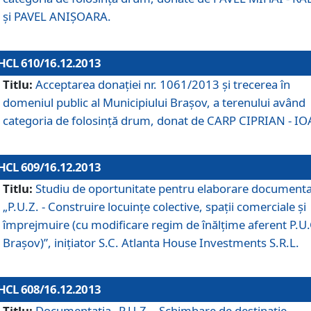
şi PAVEL ANIŞOARA.
HCL 610/16.12.2013
Titlu:
Acceptarea donaţiei nr. 1061/2013 şi trecerea în
domeniul public al Municipiului Braşov, a terenului având
categoria de folosinţă drum, donat de CARP CIPRIAN - IO
HCL 609/16.12.2013
Titlu:
Studiu de oportunitate pentru elaborare documenta
„P.U.Z. - Construire locuinţe colective, spaţii comerciale şi
împrejmuire (cu modificare regim de înălţime aferent P.U.
Braşov)”, iniţiator S.C. Atlanta House Investments S.R.L.
HCL 608/16.12.2013
Titlu:
Documentaţia „P.U.Z. - Schimbare de destinaţie,