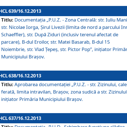
HCL 639/16.12.2013
Titlu:
Documentaţia „P.U.Z. - Zona Centrală: str. Iuliu Man
str. Nicolae Iorga, Şirul Livezii (limita de nord a parcului In
Schaeffler), str. După Ziduri (inclusiv terenul afectat de
parcare), B-dul Eroilor, str. Matei Basarab, B-dul 15
Noiembrie, str. Vlad Ţepeş, str. Pictor Pop”, iniţiator Primă
Municipiului Braşov.
HCL 638/16.12.2013
Titlu:
Aprobarea documentaţiei „P.U.Z. - str. Zizinului, cal
ferată, limita intravilan, Braşov, zona sudică a str. Zizinului
iniţiator Primăria Municipiului Braşov.
HCL 637/16.12.2013
Titlu:
Documentaţia „P.U.D - Schimbare funcţiune clădire