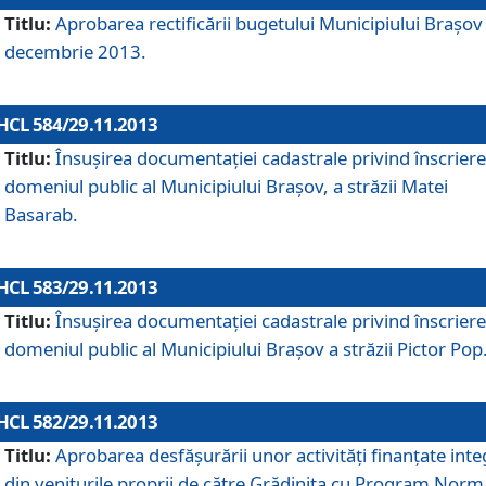
Titlu:
Aprobarea rectificării bugetului Municipiului Braşov 
decembrie 2013.
HCL 584/29.11.2013
Titlu:
Însuşirea documentaţiei cadastrale privind înscriere
domeniul public al Municipiului Braşov, a străzii Matei
Basarab.
HCL 583/29.11.2013
Titlu:
Însuşirea documentaţiei cadastrale privind înscriere
domeniul public al Municipiului Braşov a străzii Pictor Pop
HCL 582/29.11.2013
Titlu:
Aprobarea desfăşurării unor activităţi finanţate inte
din veniturile proprii de către Grădiniţa cu Program Norm