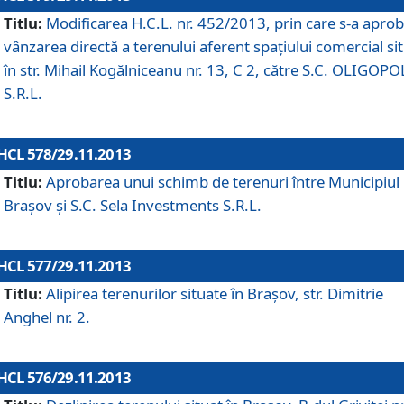
Titlu:
Modificarea H.C.L. nr. 452/2013, prin care s-a aprob
vânzarea directă a terenului aferent spaţiului comercial si
în str. Mihail Kogălniceanu nr. 13, C 2, către S.C. OLIGOPO
S.R.L.
HCL 578/29.11.2013
Titlu:
Aprobarea unui schimb de terenuri între Municipiul
Braşov şi S.C. Sela Investments S.R.L.
HCL 577/29.11.2013
Titlu:
Alipirea terenurilor situate în Braşov, str. Dimitrie
Anghel nr. 2.
HCL 576/29.11.2013