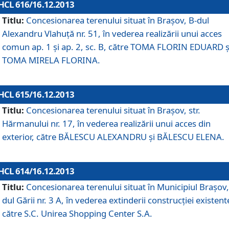
HCL 616/16.12.2013
Titlu:
Concesionarea terenului situat în Braşov, B-dul
Alexandru Vlahuţă nr. 51, în vederea realizării unui acces
comun ap. 1 şi ap. 2, sc. B, către TOMA FLORIN EDUARD ş
TOMA MIRELA FLORINA.
HCL 615/16.12.2013
Titlu:
Concesionarea terenului situat în Braşov, str.
Hărmanului nr. 17, în vederea realizării unui acces din
exterior, către BĂLESCU ALEXANDRU şi BĂLESCU ELENA.
HCL 614/16.12.2013
Titlu:
Concesionarea terenului situat în Municipiul Braşov,
dul Gării nr. 3 A, în vederea extinderii construcţiei existent
către S.C. Unirea Shopping Center S.A.