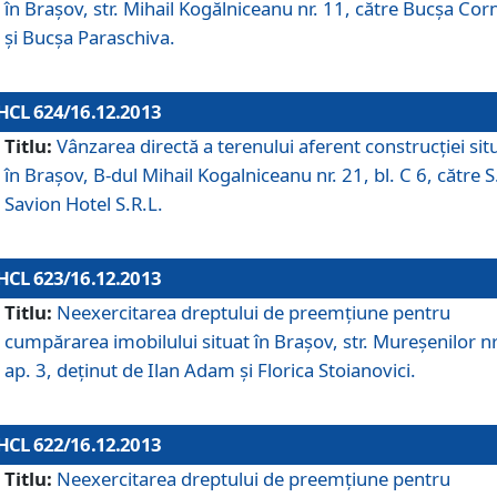
în Braşov, str. Mihail Kogălniceanu nr. 11, către Bucşa Cor
şi Bucşa Paraschiva.
HCL 624/16.12.2013
Titlu:
Vânzarea directă a terenului aferent construcţiei sit
în Braşov, B-dul Mihail Kogalniceanu nr. 21, bl. C 6, către S
Savion Hotel S.R.L.
HCL 623/16.12.2013
Titlu:
Neexercitarea dreptului de preemţiune pentru
cumpărarea imobilului situat în Braşov, str. Mureşenilor nr
ap. 3, deţinut de Ilan Adam şi Florica Stoianovici.
HCL 622/16.12.2013
Titlu:
Neexercitarea dreptului de preemţiune pentru