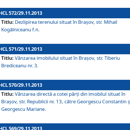
HCL 572/29.11.2013
Titlu:
Dezlipirea terenului situat în Braşov, str. Mihail
Kogălniceanu f.n.
HCL 571/29.11.2013
Titlu:
Vânzarea imobilului situat în Braşov, str. Tiberiu
Brediceanu nr. 3.
HCL 570/29.11.2013
Titlu:
Vânzarea directă a cotei părţi din imobilul situat în
Braşov, str. Republicii nr. 13, către Georgescu Constantin ş
Georgescu Mariane.
HCL 569/29.11.2013