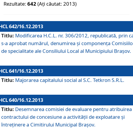
Rezultate:
642
(Ați căutat: 2013)
HCL 642/16.12.2013
Titlu:
Modificarea H.C.L. nr. 306/2012, republicată, prin c
s-a aprobat numărul, denumirea şi componenţa Comisiilo
de specialitate ale Consiliului Local al Municipiului Braşov.
HCL 641/16.12.2013
Titlu:
Majorarea capitalului social al S.C. Tetkron S.R.L.
HCL 640/16.12.2013
Titlu:
Desemnarea comisiei de evaluare pentru atribuirea
contractului de concesiune a activităţii de exploatare şi
întreţinere a Cimitirului Municipal Braşov.