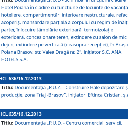
Hotel Poiana în clădire cu funcţiune de locuinţe de vacanţă
hoteliere, compartimentări interioare nestructurale, refa
acoperiş, mansardare parţială a corpului cu regim de înăl
parter, înlocuire tâmplărie exterioară, termoizolaţie
exterioară, concesionare teren, extindere cu salon de mic
dejun, extindere pe verticală (deasupra recepţiei), în Braşo
Poiana Braşov, str. Valea Dragă nr. 2”, iniţiator S.C. ANA
HOTELS S.A.
HCL 636/16.12.2013
Titlu:
Documentaţia „P.U.Z. - Construire Hale depozitare ş
producţie, zona Triaj -Braşov”, iniţiatori Eftinca Cristian, ş.
HCL 635/16.12.2013
Titlu:
Documentaţia „P.U.D. - Centru comercial, servicii,