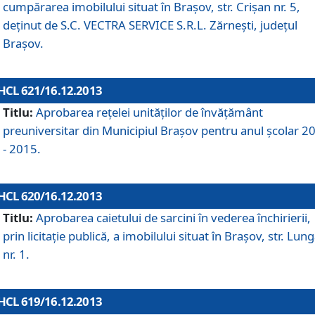
cumpărarea imobilului situat în Braşov, str. Crişan nr. 5,
deţinut de S.C. VECTRA SERVICE S.R.L. Zărneşti, judeţul
Braşov.
HCL 621/16.12.2013
Titlu:
Aprobarea reţelei unităţilor de învăţământ
preuniversitar din Municipiul Braşov pentru anul şcolar 2
- 2015.
HCL 620/16.12.2013
Titlu:
Aprobarea caietului de sarcini în vederea închirierii,
prin licitaţie publică, a imobilului situat în Braşov, str. Lun
nr. 1.
HCL 619/16.12.2013