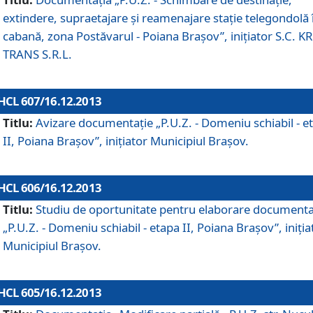
extindere, supraetajare şi reamenajare staţie telegondolă 
cabană, zona Postăvarul - Poiana Braşov”, iniţiator S.C. 
TRANS S.R.L.
HCL 607/16.12.2013
Titlu:
Avizare documentaţie „P.U.Z. - Domeniu schiabil - e
II, Poiana Braşov”, iniţiator Municipiul Braşov.
HCL 606/16.12.2013
Titlu:
Studiu de oportunitate pentru elaborare documenta
„P.U.Z. - Domeniu schiabil - etapa II, Poiana Braşov”, iniţia
Municipiul Braşov.
HCL 605/16.12.2013