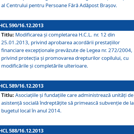
al Centrului pentru Persoane Fără Adăpost Braşov.
HCL 590/16.12.2013
Titlu:
Modificarea şi completarea H.C.L. nr. 12 din
25.01.2013, privind aprobarea acordării prestaţiilor
financiare excepţionale prevăzute de Legea nr. 272/2004,
privind protecţia şi promovarea drepturilor copilului, cu
modificările şi completările ulterioare.
HCL 589/16.12.2013
Titlu:
Asociaţiile şi fundaţiile care administrează unităţi de
asistenţă socială îndreptăţite să primească subvenţie de la
bugetul local în anul 2014.
HCL 588/16.12.2013