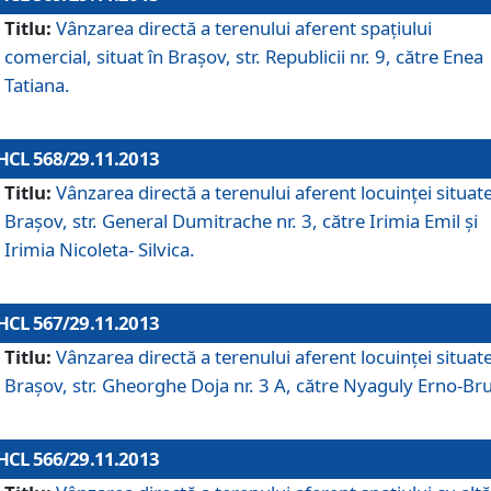
Titlu:
Vânzarea directă a terenului aferent spaţiului
comercial, situat în Braşov, str. Republicii nr. 9, către Enea
Tatiana.
HCL 568/29.11.2013
Titlu:
Vânzarea directă a terenului aferent locuinţei situate
Braşov, str. General Dumitrache nr. 3, către Irimia Emil şi
Irimia Nicoleta- Silvica.
HCL 567/29.11.2013
Titlu:
Vânzarea directă a terenului aferent locuinţei situate
Braşov, str. Gheorghe Doja nr. 3 A, către Nyaguly Erno-Br
HCL 566/29.11.2013