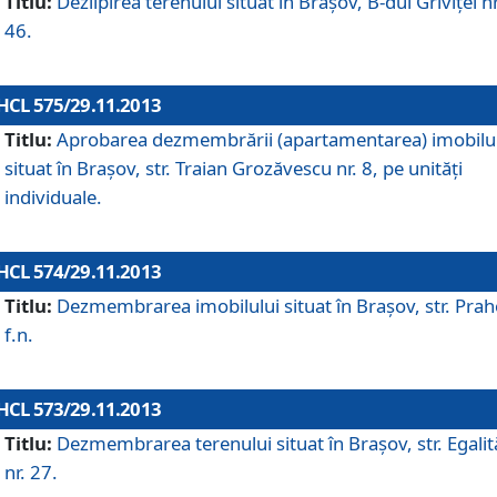
Titlu:
Dezlipirea terenului situat în Braşov, B-dul Griviţei nr
46.
HCL 575/29.11.2013
Titlu:
Aprobarea dezmembrării (apartamentarea) imobilu
situat în Braşov, str. Traian Grozăvescu nr. 8, pe unităţi
individuale.
HCL 574/29.11.2013
Titlu:
Dezmembrarea imobilului situat în Braşov, str. Pra
f.n.
HCL 573/29.11.2013
Titlu:
Dezmembrarea terenului situat în Braşov, str. Egalită
nr. 27.