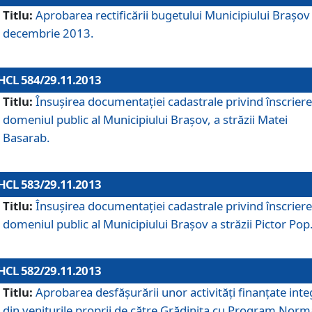
Titlu:
Aprobarea rectificării bugetului Municipiului Braşov 
decembrie 2013.
HCL 584/29.11.2013
Titlu:
Însuşirea documentaţiei cadastrale privind înscriere
domeniul public al Municipiului Braşov, a străzii Matei
Basarab.
HCL 583/29.11.2013
Titlu:
Însuşirea documentaţiei cadastrale privind înscriere
domeniul public al Municipiului Braşov a străzii Pictor Pop
HCL 582/29.11.2013
Titlu:
Aprobarea desfăşurării unor activităţi finanţate inte
din veniturile proprii de către Grădiniţa cu Program Norm