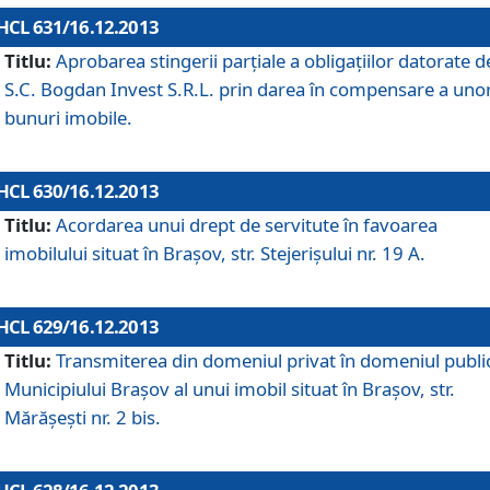
HCL 631/16.12.2013
Titlu:
Aprobarea stingerii parţiale a obligaţiilor datorate d
S.C. Bogdan Invest S.R.L. prin darea în compensare a uno
bunuri imobile.
HCL 630/16.12.2013
Titlu:
Acordarea unui drept de servitute în favoarea
imobilului situat în Braşov, str. Stejerişului nr. 19 A.
HCL 629/16.12.2013
Titlu:
Transmiterea din domeniul privat în domeniul public
Municipiului Braşov al unui imobil situat în Braşov, str.
Mărăşeşti nr. 2 bis.