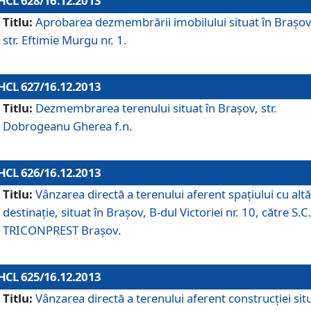
HCL 628/16.12.2013
Titlu:
Aprobarea dezmembrării imobilului situat în Braşov
str. Eftimie Murgu nr. 1.
HCL 627/16.12.2013
Titlu:
Dezmembrarea terenului situat în Braşov, str.
Dobrogeanu Gherea f.n.
HCL 626/16.12.2013
Titlu:
Vânzarea directă a terenului aferent spaţiului cu altă
destinaţie, situat în Braşov, B-dul Victoriei nr. 10, către S.C
TRICONPREST Braşov.
HCL 625/16.12.2013
Titlu:
Vânzarea directă a terenului aferent construcţiei sit