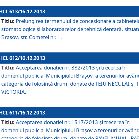
HCL 613/16.12.2013
Titlu:
Prelungirea termenului de concesionare a cabinetel
stomatologice şi laboratoarelor de tehnică dentară, situat
Braşov, str. Cometei nr. 1.
HCL 612/16.12.2013
Titlu:
Acceptarea donaţiei nr. 882/2013 şi trecerea în
domeniul public al Municipiului Braşov, a terenurilor avân
categoria de folosinţă drum, donate de TEIU NECULAI şi 
VICTORIA.
HCL 611/16.12.2013
Titlu:
Acceptarea donaţiei nr. 1517/2013 şi trecerea în
domeniul public al Municipiului Braşov a terenurilor avân
categoria de folosinţă drum, donate de PAVEL MIHAI - R