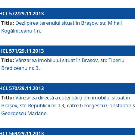
HCL 572/29.11.2013
Titlu:
Dezlipirea terenului situat în Braşov, str. Mihail
Kogălniceanu f.n.
HCL 571/29.11.2013
Titlu:
Vânzarea imobilului situat în Braşov, str. Tiberiu
Brediceanu nr. 3.
HCL 570/29.11.2013
Titlu:
Vânzarea directă a cotei părţi din imobilul situat în
Braşov, str. Republicii nr. 13, către Georgescu Constantin ş
Georgescu Mariane.
HCL 569/29.11.2013