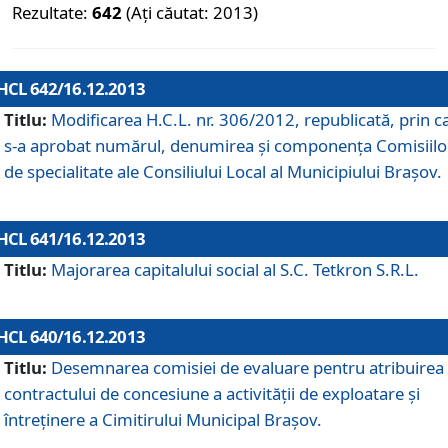
Rezultate:
642
(Ați căutat: 2013)
HCL 642/16.12.2013
Titlu:
Modificarea H.C.L. nr. 306/2012, republicată, prin c
s-a aprobat numărul, denumirea şi componenţa Comisiilo
de specialitate ale Consiliului Local al Municipiului Braşov.
HCL 641/16.12.2013
Titlu:
Majorarea capitalului social al S.C. Tetkron S.R.L.
HCL 640/16.12.2013
Titlu:
Desemnarea comisiei de evaluare pentru atribuirea
contractului de concesiune a activităţii de exploatare şi
întreţinere a Cimitirului Municipal Braşov.