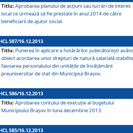
Titlu:
Aprobarea planului de acţiuni sau lucrări de interes
local ce urmează să fie prestate în anul 2014 de către
beneficiarii de ajutor social.
HCL 587/16.12.2013
Titlu:
Punerea în aplicare a hotărârilor judecătoreşti avân
obiect acordarea unor drepturi de natură salarială stabilite
favoarea personalului din unităţile de învăţământ
preuniversitar de stat din Municipiul Braşov.
HCL 586/16.12.2013
Titlu:
Aprobarea contului de execuţie al bugetului
Municipiului Braşov în luna decembrie 2013.
HCL 585/16.12.2013