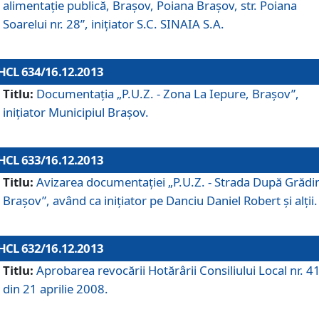
alimentaţie publică, Braşov, Poiana Braşov, str. Poiana
Soarelui nr. 28”, iniţiator S.C. SINAIA S.A.
HCL 634/16.12.2013
Titlu:
Documentaţia „P.U.Z. - Zona La Iepure, Braşov”,
iniţiator Municipiul Braşov.
HCL 633/16.12.2013
Titlu:
Avizarea documentaţiei „P.U.Z. - Strada După Grădin
Braşov”, având ca iniţiator pe Danciu Daniel Robert şi alţii.
HCL 632/16.12.2013
Titlu:
Aprobarea revocării Hotărârii Consiliului Local nr. 4
din 21 aprilie 2008.