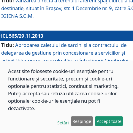
Titlu:
Vânzarea directă a terenului aferent spaţiului cu altă
destinaţie, situat în Braşov, str. 1 Decembrie nr. 9, către S.
IGIENA S.C.M.
HCL 565/29.11.2013
Titlu:
Aprobarea caietului de sarcini şi a contractului de
delegarea de gestiune prin concesionare a serviciilor şi
activităţilor necesare exploatării şi întreţinerii Cimitirului
Municipal Braşov situat în str. Dimitrie Anghel nr. 19.
Acest site folosește cookie-uri esențiale pentru
funcționare și securitate, precum și cookie-uri
opționale pentru statistici, conținut și marketing.
HCL 564/29.11.2013
Puteți accepta sau refuza utilizarea cookie-urilor
Titlu:
Completarea şi modificarea H.C.L. nr. 446/2013, pr
opționale; cookie-urile esențiale nu pot fi
care s-a aprobat studiul de fundamentare pentru
dezactivate.
concesionarea serviciilor de administrare a Cimitirului
Municipal Braşov.
Respinge
Accept toate
Setări