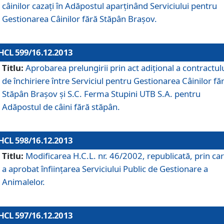
câinilor cazaţi în Adăpostul aparţinând Serviciului pentru
Gestionarea Câinilor fără Stăpân Braşov.
HCL 599/16.12.2013
Titlu:
Aprobarea prelungirii prin act adiţional a contractul
de închiriere între Serviciul pentru Gestionarea Câinilor fă
Stăpân Braşov şi S.C. Ferma Stupini UTB S.A. pentru
Adăpostul de câini fără stăpân.
HCL 598/16.12.2013
Titlu:
Modificarea H.C.L. nr. 46/2002, republicată, prin car
a aprobat înfiinţarea Serviciului Public de Gestionare a
Animalelor.
HCL 597/16.12.2013