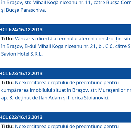
în Braşov, str. Mihail Kogălniceanu nr. 11, către Bucşa Cor
şi Bucşa Paraschiva.
HCL 624/16.12.2013
Titlu:
Vânzarea directă a terenului aferent construcţiei sit
în Braşov, B-dul Mihail Kogalniceanu nr. 21, bl. C 6, către S
Savion Hotel S.R.L.
HCL 623/16.12.2013
Titlu:
Neexercitarea dreptului de preemţiune pentru
cumpărarea imobilului situat în Braşov, str. Mureşenilor nr
ap. 3, deţinut de Ilan Adam şi Florica Stoianovici.
HCL 622/16.12.2013
Titlu:
Neexercitarea dreptului de preemţiune pentru