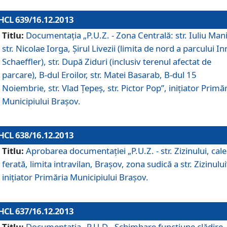
HCL 639/16.12.2013
Titlu:
Documentaţia „P.U.Z. - Zona Centrală: str. Iuliu Man
str. Nicolae Iorga, Şirul Livezii (limita de nord a parcului In
Schaeffler), str. După Ziduri (inclusiv terenul afectat de
parcare), B-dul Eroilor, str. Matei Basarab, B-dul 15
Noiembrie, str. Vlad Ţepeş, str. Pictor Pop”, iniţiator Primă
Municipiului Braşov.
HCL 638/16.12.2013
Titlu:
Aprobarea documentaţiei „P.U.Z. - str. Zizinului, cal
ferată, limita intravilan, Braşov, zona sudică a str. Zizinului
iniţiator Primăria Municipiului Braşov.
HCL 637/16.12.2013
Titlu:
Documentaţia „P.U.D - Schimbare funcţiune clădire