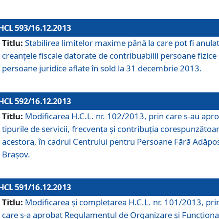
HCL 593/16.12.2013
Titlu:
Stabilirea limitelor maxime până la care pot fi anula
creanţele fiscale datorate de contribuabilii persoane fizice 
persoane juridice aflate în sold la 31 decembrie 2013.
HCL 592/16.12.2013
Titlu:
Modificarea H.C.L. nr. 102/2013, prin care s-au apr
tipurile de servicii, frecvenţa şi contribuţia corespunzătoa
acestora, în cadrul Centrului pentru Persoane Fără Adăpo
Braşov.
HCL 591/16.12.2013
Titlu:
Modificarea şi completarea H.C.L. nr. 101/2013, pri
care s-a aprobat Regulamentul de Organizare şi Funcţion