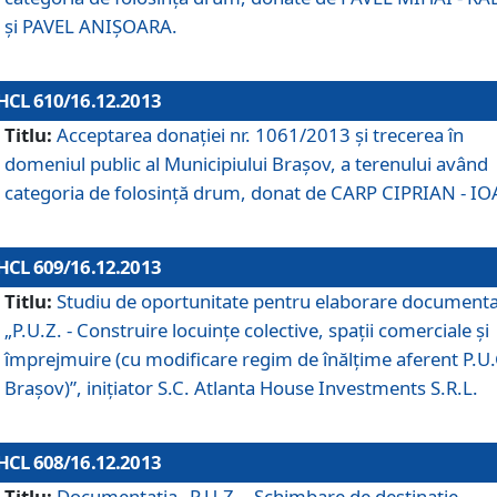
şi PAVEL ANIŞOARA.
HCL 610/16.12.2013
Titlu:
Acceptarea donaţiei nr. 1061/2013 şi trecerea în
domeniul public al Municipiului Braşov, a terenului având
categoria de folosinţă drum, donat de CARP CIPRIAN - IO
HCL 609/16.12.2013
Titlu:
Studiu de oportunitate pentru elaborare documenta
„P.U.Z. - Construire locuinţe colective, spaţii comerciale şi
împrejmuire (cu modificare regim de înălţime aferent P.U.
Braşov)”, iniţiator S.C. Atlanta House Investments S.R.L.
HCL 608/16.12.2013
Titlu:
Documentaţia „P.U.Z. - Schimbare de destinaţie,