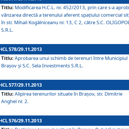
Titlu:
Modificarea H.C.L. nr. 452/2013, prin care s-a aprob
vânzarea directă a terenului aferent spaţiului comercial si
în str. Mihail Kogălniceanu nr. 13, C 2, către S.C. OLIGOPO
S.R.L.
HCL 578/29.11.2013
Titlu:
Aprobarea unui schimb de terenuri între Municipiul
Braşov şi S.C. Sela Investments S.R.L.
HCL 577/29.11.2013
Titlu:
Alipirea terenurilor situate în Braşov, str. Dimitrie
Anghel nr. 2.
HCL 576/29.11.2013