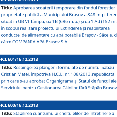
Titlu:
Aprobarea scoaterii temporare din fondul forestier
proprietate publică a Municipiului Braşov a 848 m.p. tere
situat în UB VI Tâmpa, ua 1B (696 m.p.) şi ua 1 Ad (152 m.
în scopul realizării proiectului Extinderea şi reabilitarea
conductei de alimentare cu apă potabilă Braşov - Săcele, 
către COMPANIA APA Braşov S.A.
HCL 601/16.12.2013
Titlu:
Respingerea plângerii formulate de numitul Sabău
Cristian Matei, împotriva H.C.L. nr. 108/2013,republicată,
prin care s-au aprobat Organigrama şi Statul de funcţii ale
Serviciului pentru Gestionarea Câinilor fără Stăpân Braşov
HCL 600/16.12.2013
Titlu:
Stabilirea cuantumului cheltuielilor de întreţinere a