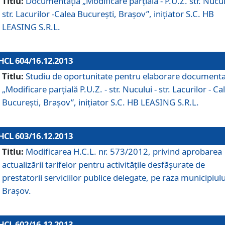
Titlu:
Documentaţia „Modificare parţială - P.U.Z. str. Nucul
str. Lacurilor -Calea Bucureşti, Braşov”, iniţiator S.C. HB
LEASING S.R.L.
HCL 604/16.12.2013
Titlu:
Studiu de oportunitate pentru elaborare documenta
„Modificare parţială P.U.Z. - str. Nucului - str. Lacurilor - Ca
Bucureşti, Braşov”, iniţiator S.C. HB LEASING S.R.L.
HCL 603/16.12.2013
Titlu:
Modificarea H.C.L. nr. 573/2012, privind aprobarea
actualizării tarifelor pentru activităţile desfăşurate de
prestatorii serviciilor publice delegate, pe raza municipiulu
Braşov.
HCL 602/16.12.2013