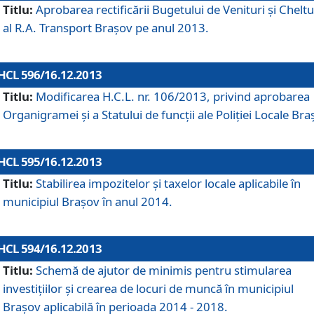
Titlu:
Aprobarea rectificării Bugetului de Venituri şi Cheltui
al R.A. Transport Braşov pe anul 2013.
HCL 596/16.12.2013
Titlu:
Modificarea H.C.L. nr. 106/2013, privind aprobarea
Organigramei şi a Statului de funcţii ale Poliţiei Locale Bra
HCL 595/16.12.2013
Titlu:
Stabilirea impozitelor şi taxelor locale aplicabile în
municipiul Braşov în anul 2014.
HCL 594/16.12.2013
Titlu:
Schemă de ajutor de minimis pentru stimularea
investiţiilor şi crearea de locuri de muncă în municipiul
Braşov aplicabilă în perioada 2014 - 2018.