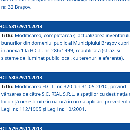
nr. 32 Braşov.
HCL 581/29.11.2013
Titlu:
Modificarea, completarea şi actualizarea inventarul
bunurilor din domeniul public al Municipiului Braşov cupr
în anexa 1 la H.C.L. nr. 286/1999, republicată (străzi şi
sisteme de iluminat public local, cu terenurile aferente).
HCL 580/29.11.2013
Titlu:
Modificarea H.C.L. nr. 320 din 31.05.2010, privind
vânzarea de către S.C. RIAL S.R.L. a spaţiilor cu destinaţia
locuinţă nerestituite în natură în urma aplicării prevederil
Legii nr. 112/1995 şi Legii nr. 10/2001.
HCL 579/29.11.2013