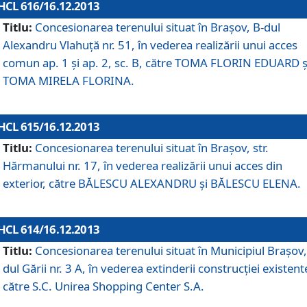
HCL 616/16.12.2013
Titlu:
Concesionarea terenului situat în Braşov, B-dul
Alexandru Vlahuţă nr. 51, în vederea realizării unui acces
comun ap. 1 şi ap. 2, sc. B, către TOMA FLORIN EDUARD ş
TOMA MIRELA FLORINA.
HCL 615/16.12.2013
Titlu:
Concesionarea terenului situat în Braşov, str.
Hărmanului nr. 17, în vederea realizării unui acces din
exterior, către BĂLESCU ALEXANDRU şi BĂLESCU ELENA.
HCL 614/16.12.2013
Titlu:
Concesionarea terenului situat în Municipiul Braşov,
dul Gării nr. 3 A, în vederea extinderii construcţiei existent
către S.C. Unirea Shopping Center S.A.