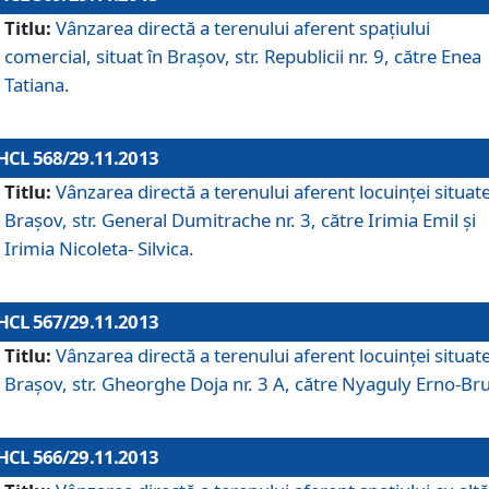
Titlu:
Vânzarea directă a terenului aferent spaţiului
comercial, situat în Braşov, str. Republicii nr. 9, către Enea
Tatiana.
HCL 568/29.11.2013
Titlu:
Vânzarea directă a terenului aferent locuinţei situate
Braşov, str. General Dumitrache nr. 3, către Irimia Emil şi
Irimia Nicoleta- Silvica.
HCL 567/29.11.2013
Titlu:
Vânzarea directă a terenului aferent locuinţei situate
Braşov, str. Gheorghe Doja nr. 3 A, către Nyaguly Erno-Br
HCL 566/29.11.2013