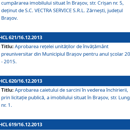
cumpărarea imobilului situat în Braşov, str. Crişan nr. 5,
deţinut de S.C. VECTRA SERVICE S.R.L. Zărneşti, judeţul
Braşov.
HCL 621/16.12.2013
Titlu:
Aprobarea reţelei unităţilor de învăţământ
preuniversitar din Municipiul Braşov pentru anul şcolar 2
- 2015.
HCL 620/16.12.2013
Titlu:
Aprobarea caietului de sarcini în vederea închirierii,
prin licitaţie publică, a imobilului situat în Braşov, str. Lun
nr. 1.
HCL 619/16.12.2013