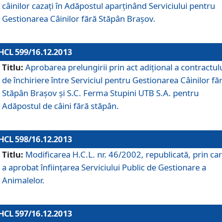
câinilor cazaţi în Adăpostul aparţinând Serviciului pentru
Gestionarea Câinilor fără Stăpân Braşov.
HCL 599/16.12.2013
Titlu:
Aprobarea prelungirii prin act adiţional a contractul
de închiriere între Serviciul pentru Gestionarea Câinilor fă
Stăpân Braşov şi S.C. Ferma Stupini UTB S.A. pentru
Adăpostul de câini fără stăpân.
HCL 598/16.12.2013
Titlu:
Modificarea H.C.L. nr. 46/2002, republicată, prin car
a aprobat înfiinţarea Serviciului Public de Gestionare a
Animalelor.
HCL 597/16.12.2013