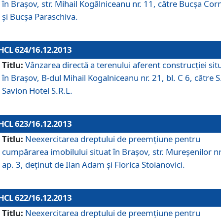
în Braşov, str. Mihail Kogălniceanu nr. 11, către Bucşa Cor
şi Bucşa Paraschiva.
HCL 624/16.12.2013
Titlu:
Vânzarea directă a terenului aferent construcţiei sit
în Braşov, B-dul Mihail Kogalniceanu nr. 21, bl. C 6, către S
Savion Hotel S.R.L.
HCL 623/16.12.2013
Titlu:
Neexercitarea dreptului de preemţiune pentru
cumpărarea imobilului situat în Braşov, str. Mureşenilor nr
ap. 3, deţinut de Ilan Adam şi Florica Stoianovici.
HCL 622/16.12.2013
Titlu:
Neexercitarea dreptului de preemţiune pentru