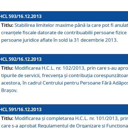
HCL 593/16.12.2013
Titlu:
Stabilirea limitelor maxime până la care pot fi anula
creanţele fiscale datorate de contribuabilii persoane fizice 
persoane juridice aflate în sold la 31 decembrie 2013.
HCL 592/16.12.2013
Titlu:
Modificarea H.C.L. nr. 102/2013, prin care s-au apr
tipurile de servicii, frecvenţa şi contribuţia corespunzătoa
acestora, în cadrul Centrului pentru Persoane Fără Adăpo
Braşov.
HCL 591/16.12.2013
Titlu:
Modificarea şi completarea H.C.L. nr. 101/2013, pri
care s-a aprobat Regulamentul de Organizare şi Funcţion