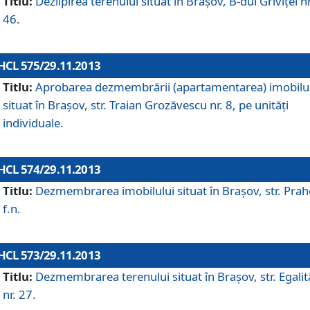
Titlu:
Dezlipirea terenului situat în Braşov, B-dul Griviţei nr
46.
HCL 575/29.11.2013
Titlu:
Aprobarea dezmembrării (apartamentarea) imobilu
situat în Braşov, str. Traian Grozăvescu nr. 8, pe unităţi
individuale.
HCL 574/29.11.2013
Titlu:
Dezmembrarea imobilului situat în Braşov, str. Pra
f.n.
HCL 573/29.11.2013
Titlu:
Dezmembrarea terenului situat în Braşov, str. Egalită
nr. 27.