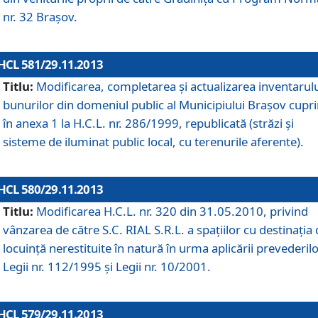
nr. 32 Braşov.
HCL 581/29.11.2013
Titlu:
Modificarea, completarea şi actualizarea inventarul
bunurilor din domeniul public al Municipiului Braşov cupr
în anexa 1 la H.C.L. nr. 286/1999, republicată (străzi şi
sisteme de iluminat public local, cu terenurile aferente).
HCL 580/29.11.2013
Titlu:
Modificarea H.C.L. nr. 320 din 31.05.2010, privind
vânzarea de către S.C. RIAL S.R.L. a spaţiilor cu destinaţia
locuinţă nerestituite în natură în urma aplicării prevederil
Legii nr. 112/1995 şi Legii nr. 10/2001.
HCL 579/29.11.2013