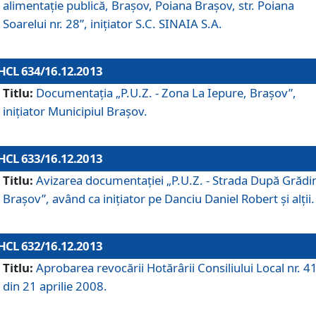
alimentaţie publică, Braşov, Poiana Braşov, str. Poiana
Soarelui nr. 28”, iniţiator S.C. SINAIA S.A.
HCL 634/16.12.2013
Titlu:
Documentaţia „P.U.Z. - Zona La Iepure, Braşov”,
iniţiator Municipiul Braşov.
HCL 633/16.12.2013
Titlu:
Avizarea documentaţiei „P.U.Z. - Strada După Grădin
Braşov”, având ca iniţiator pe Danciu Daniel Robert şi alţii.
HCL 632/16.12.2013
Titlu:
Aprobarea revocării Hotărârii Consiliului Local nr. 4
din 21 aprilie 2008.