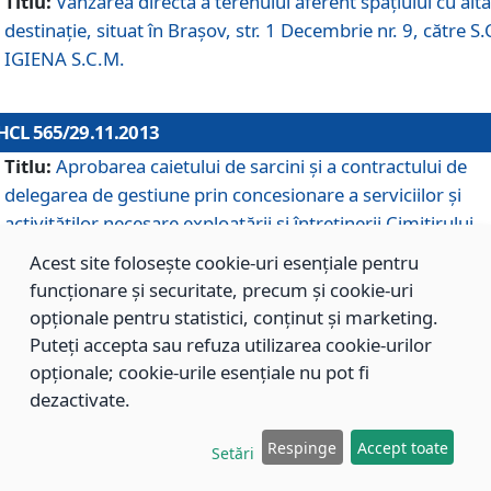
Titlu:
Vânzarea directă a terenului aferent spaţiului cu altă
destinaţie, situat în Braşov, str. 1 Decembrie nr. 9, către S.
IGIENA S.C.M.
HCL 565/29.11.2013
Titlu:
Aprobarea caietului de sarcini şi a contractului de
delegarea de gestiune prin concesionare a serviciilor şi
activităţilor necesare exploatării şi întreţinerii Cimitirului
Municipal Braşov situat în str. Dimitrie Anghel nr. 19.
Acest site folosește cookie-uri esențiale pentru
funcționare și securitate, precum și cookie-uri
opționale pentru statistici, conținut și marketing.
HCL 564/29.11.2013
Puteți accepta sau refuza utilizarea cookie-urilor
Titlu:
Completarea şi modificarea H.C.L. nr. 446/2013, pr
opționale; cookie-urile esențiale nu pot fi
care s-a aprobat studiul de fundamentare pentru
dezactivate.
concesionarea serviciilor de administrare a Cimitirului
Municipal Braşov.
Respinge
Accept toate
Setări