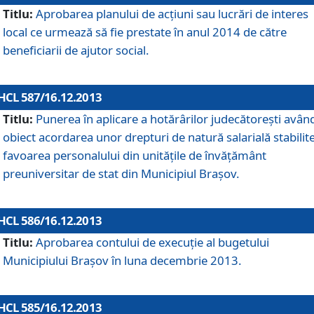
Titlu:
Aprobarea planului de acţiuni sau lucrări de interes
local ce urmează să fie prestate în anul 2014 de către
beneficiarii de ajutor social.
HCL 587/16.12.2013
Titlu:
Punerea în aplicare a hotărârilor judecătoreşti avân
obiect acordarea unor drepturi de natură salarială stabilite
favoarea personalului din unităţile de învăţământ
preuniversitar de stat din Municipiul Braşov.
HCL 586/16.12.2013
Titlu:
Aprobarea contului de execuţie al bugetului
Municipiului Braşov în luna decembrie 2013.
HCL 585/16.12.2013