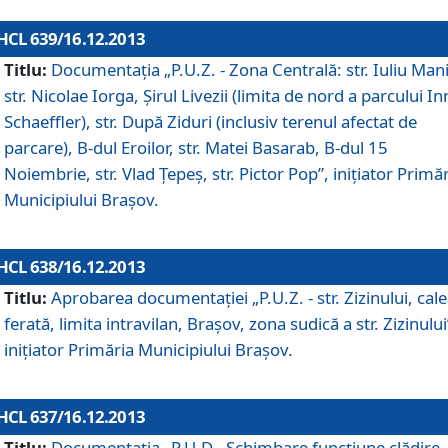
HCL 639/16.12.2013
Titlu:
Documentaţia „P.U.Z. - Zona Centrală: str. Iuliu Man
str. Nicolae Iorga, Şirul Livezii (limita de nord a parcului In
Schaeffler), str. După Ziduri (inclusiv terenul afectat de
parcare), B-dul Eroilor, str. Matei Basarab, B-dul 15
Noiembrie, str. Vlad Ţepeş, str. Pictor Pop”, iniţiator Primă
Municipiului Braşov.
HCL 638/16.12.2013
Titlu:
Aprobarea documentaţiei „P.U.Z. - str. Zizinului, cal
ferată, limita intravilan, Braşov, zona sudică a str. Zizinului
iniţiator Primăria Municipiului Braşov.
HCL 637/16.12.2013
Titlu:
Documentaţia „P.U.D - Schimbare funcţiune clădire