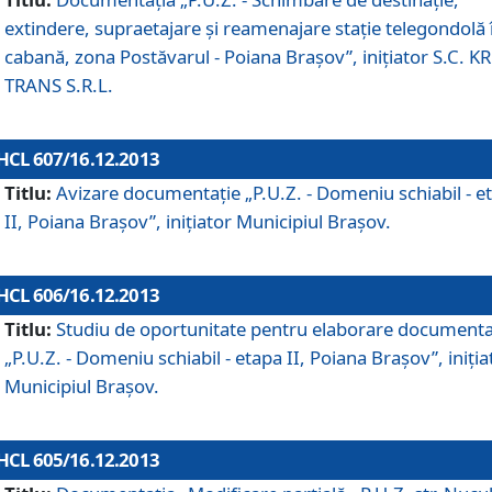
extindere, supraetajare şi reamenajare staţie telegondolă 
cabană, zona Postăvarul - Poiana Braşov”, iniţiator S.C. 
TRANS S.R.L.
HCL 607/16.12.2013
Titlu:
Avizare documentaţie „P.U.Z. - Domeniu schiabil - e
II, Poiana Braşov”, iniţiator Municipiul Braşov.
HCL 606/16.12.2013
Titlu:
Studiu de oportunitate pentru elaborare documenta
„P.U.Z. - Domeniu schiabil - etapa II, Poiana Braşov”, iniţia
Municipiul Braşov.
HCL 605/16.12.2013