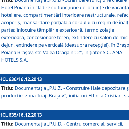
Hotel Poiana în clădire cu funcţiune de locuinţe de vacanţă
hoteliere, compartimentări interioare nestructurale, refa
acoperiş, mansardare parţială a corpului cu regim de înăl
parter, înlocuire tâmplărie exterioară, termoizolaţie
exterioară, concesionare teren, extindere cu salon de mic
dejun, extindere pe verticală (deasupra recepţiei), în Braşo
Poiana Braşov, str. Valea Dragă nr. 2”, iniţiator S.C. ANA
HOTELS S.A.
HCL 636/16.12.2013
Titlu:
Documentaţia „P.U.Z. - Construire Hale depozitare ş
producţie, zona Triaj -Braşov”, iniţiatori Eftinca Cristian, ş.
HCL 635/16.12.2013
Titlu:
Documentaţia „P.U.D. - Centru comercial, servicii,