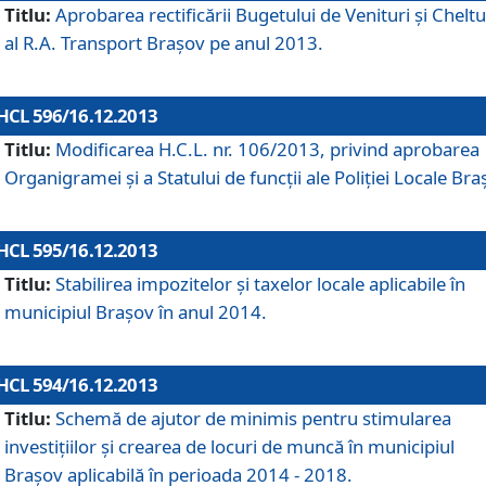
Titlu:
Aprobarea rectificării Bugetului de Venituri şi Cheltui
al R.A. Transport Braşov pe anul 2013.
HCL 596/16.12.2013
Titlu:
Modificarea H.C.L. nr. 106/2013, privind aprobarea
Organigramei şi a Statului de funcţii ale Poliţiei Locale Bra
HCL 595/16.12.2013
Titlu:
Stabilirea impozitelor şi taxelor locale aplicabile în
municipiul Braşov în anul 2014.
HCL 594/16.12.2013
Titlu:
Schemă de ajutor de minimis pentru stimularea
investiţiilor şi crearea de locuri de muncă în municipiul
Braşov aplicabilă în perioada 2014 - 2018.