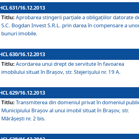
HCL 631/16.12.2013
Titlu:
Aprobarea stingerii parţiale a obligaţiilor datorate d
S.C. Bogdan Invest S.R.L. prin darea în compensare a uno
bunuri imobile.
HCL 630/16.12.2013
Titlu:
Acordarea unui drept de servitute în favoarea
imobilului situat în Braşov, str. Stejerişului nr. 19 A.
HCL 629/16.12.2013
Titlu:
Transmiterea din domeniul privat în domeniul public
Municipiului Braşov al unui imobil situat în Braşov, str.
Mărăşeşti nr. 2 bis.