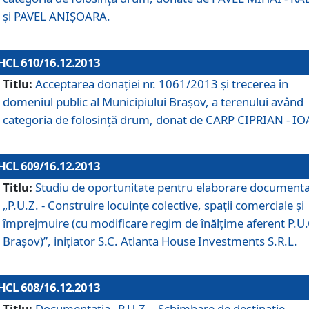
şi PAVEL ANIŞOARA.
HCL 610/16.12.2013
Titlu:
Acceptarea donaţiei nr. 1061/2013 şi trecerea în
domeniul public al Municipiului Braşov, a terenului având
categoria de folosinţă drum, donat de CARP CIPRIAN - IO
HCL 609/16.12.2013
Titlu:
Studiu de oportunitate pentru elaborare documenta
„P.U.Z. - Construire locuinţe colective, spaţii comerciale şi
împrejmuire (cu modificare regim de înălţime aferent P.U.
Braşov)”, iniţiator S.C. Atlanta House Investments S.R.L.
HCL 608/16.12.2013
Titlu:
Documentaţia „P.U.Z. - Schimbare de destinaţie,