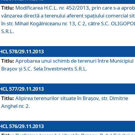
Titlu:
Modificarea H.C.L. nr. 452/2013, prin care s-a aprob
vânzarea directă a terenului aferent spaţiului comercial si
în str. Mihail Kogălniceanu nr. 13, C 2, către S.C. OLIGOPO
S.R.L.
HCL 578/29.11.2013
Titlu:
Aprobarea unui schimb de terenuri între Municipiul
Braşov şi S.C. Sela Investments S.R.L.
HCL 577/29.11.2013
Titlu:
Alipirea terenurilor situate în Braşov, str. Dimitrie
Anghel nr. 2.
HCL 576/29.11.2013