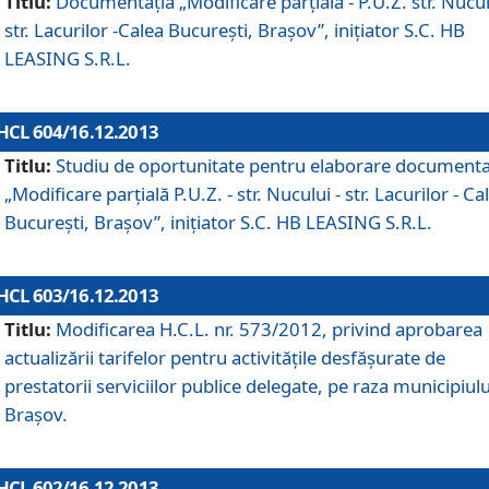
Titlu:
Documentaţia „Modificare parţială - P.U.Z. str. Nucul
str. Lacurilor -Calea Bucureşti, Braşov”, iniţiator S.C. HB
LEASING S.R.L.
HCL 604/16.12.2013
Titlu:
Studiu de oportunitate pentru elaborare documenta
„Modificare parţială P.U.Z. - str. Nucului - str. Lacurilor - Ca
Bucureşti, Braşov”, iniţiator S.C. HB LEASING S.R.L.
HCL 603/16.12.2013
Titlu:
Modificarea H.C.L. nr. 573/2012, privind aprobarea
actualizării tarifelor pentru activităţile desfăşurate de
prestatorii serviciilor publice delegate, pe raza municipiulu
Braşov.
HCL 602/16.12.2013