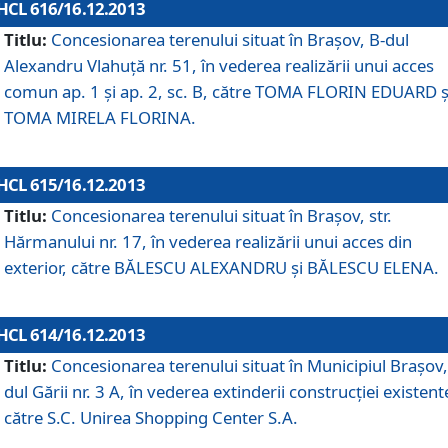
HCL 616/16.12.2013
Titlu:
Concesionarea terenului situat în Braşov, B-dul
Alexandru Vlahuţă nr. 51, în vederea realizării unui acces
comun ap. 1 şi ap. 2, sc. B, către TOMA FLORIN EDUARD ş
TOMA MIRELA FLORINA.
HCL 615/16.12.2013
Titlu:
Concesionarea terenului situat în Braşov, str.
Hărmanului nr. 17, în vederea realizării unui acces din
exterior, către BĂLESCU ALEXANDRU şi BĂLESCU ELENA.
HCL 614/16.12.2013
Titlu:
Concesionarea terenului situat în Municipiul Braşov,
dul Gării nr. 3 A, în vederea extinderii construcţiei existent
către S.C. Unirea Shopping Center S.A.