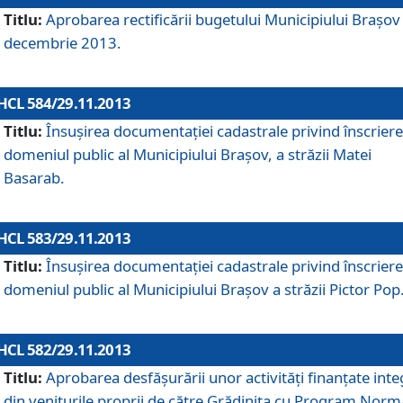
Titlu:
Aprobarea rectificării bugetului Municipiului Braşov 
decembrie 2013.
HCL 584/29.11.2013
Titlu:
Însuşirea documentaţiei cadastrale privind înscriere
domeniul public al Municipiului Braşov, a străzii Matei
Basarab.
HCL 583/29.11.2013
Titlu:
Însuşirea documentaţiei cadastrale privind înscriere
domeniul public al Municipiului Braşov a străzii Pictor Pop
HCL 582/29.11.2013
Titlu:
Aprobarea desfăşurării unor activităţi finanţate inte
din veniturile proprii de către Grădiniţa cu Program Norm