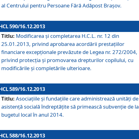
al Centrului pentru Persoane Fără Adăpost Braşov.
HCL 590/16.12.2013
Titlu:
Modificarea şi completarea H.C.L. nr. 12 din
25.01.2013, privind aprobarea acordării prestaţiilor
financiare excepţionale prevăzute de Legea nr. 272/2004,
privind protecţia şi promovarea drepturilor copilului, cu
modificările şi completările ulterioare.
HCL 589/16.12.2013
Titlu:
Asociaţiile şi fundaţiile care administrează unităţi de
asistenţă socială îndreptăţite să primească subvenţie de la
bugetul local în anul 2014.
HCL 588/16.12.2013