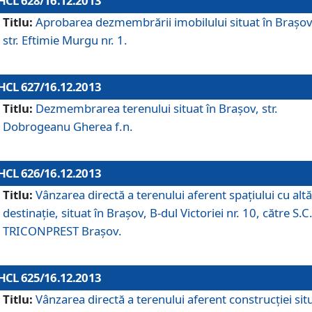
HCL 628/16.12.2013
Titlu:
Aprobarea dezmembrării imobilului situat în Braşov
str. Eftimie Murgu nr. 1.
HCL 627/16.12.2013
Titlu:
Dezmembrarea terenului situat în Braşov, str.
Dobrogeanu Gherea f.n.
HCL 626/16.12.2013
Titlu:
Vânzarea directă a terenului aferent spaţiului cu altă
destinaţie, situat în Braşov, B-dul Victoriei nr. 10, către S.C
TRICONPREST Braşov.
HCL 625/16.12.2013
Titlu:
Vânzarea directă a terenului aferent construcţiei sit