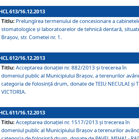
HCL 613/16.12.2013
Titlu:
Prelungirea termenului de concesionare a cabinetel
stomatologice şi laboratoarelor de tehnică dentară, situat
Braşov, str. Cometei nr. 1.
HCL 612/16.12.2013
Titlu:
Acceptarea donaţiei nr. 882/2013 şi trecerea în
domeniul public al Municipiului Braşov, a terenurilor avân
categoria de folosinţă drum, donate de TEIU NECULAI şi 
VICTORIA.
HCL 611/16.12.2013
Titlu:
Acceptarea donaţiei nr. 1517/2013 şi trecerea în
domeniul public al Municipiului Braşov a terenurilor avân
categoria de folosinţă drum, donate de PAVEL MIHAI - R