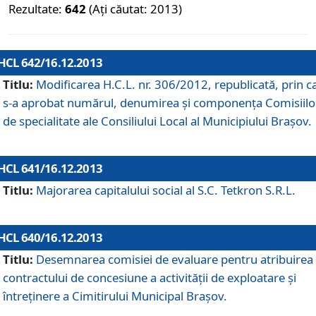
Rezultate:
642
(Ați căutat: 2013)
HCL 642/16.12.2013
Titlu:
Modificarea H.C.L. nr. 306/2012, republicată, prin c
s-a aprobat numărul, denumirea şi componenţa Comisiilo
de specialitate ale Consiliului Local al Municipiului Braşov.
HCL 641/16.12.2013
Titlu:
Majorarea capitalului social al S.C. Tetkron S.R.L.
HCL 640/16.12.2013
Titlu:
Desemnarea comisiei de evaluare pentru atribuirea
contractului de concesiune a activităţii de exploatare şi
întreţinere a Cimitirului Municipal Braşov.