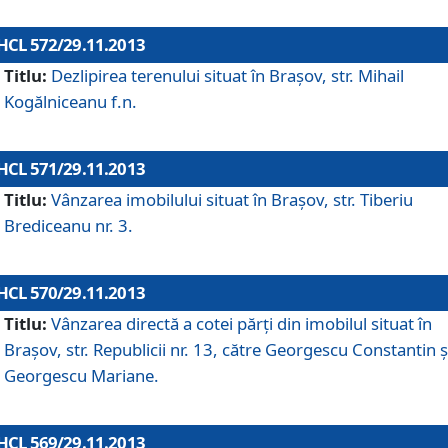
HCL 572/29.11.2013
Titlu:
Dezlipirea terenului situat în Braşov, str. Mihail
Kogălniceanu f.n.
HCL 571/29.11.2013
Titlu:
Vânzarea imobilului situat în Braşov, str. Tiberiu
Brediceanu nr. 3.
HCL 570/29.11.2013
Titlu:
Vânzarea directă a cotei părţi din imobilul situat în
Braşov, str. Republicii nr. 13, către Georgescu Constantin ş
Georgescu Mariane.
HCL 569/29.11.2013