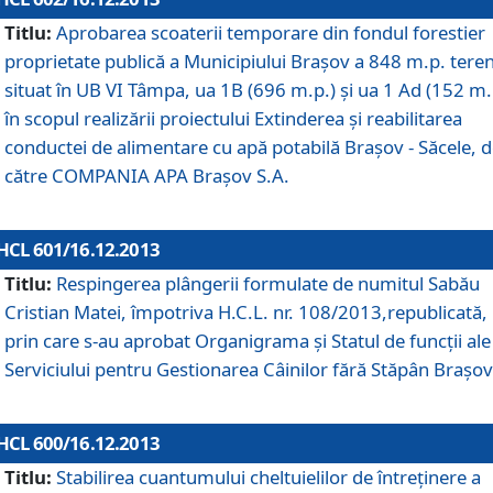
Titlu:
Aprobarea scoaterii temporare din fondul forestier
proprietate publică a Municipiului Braşov a 848 m.p. tere
situat în UB VI Tâmpa, ua 1B (696 m.p.) şi ua 1 Ad (152 m.
în scopul realizării proiectului Extinderea şi reabilitarea
conductei de alimentare cu apă potabilă Braşov - Săcele, 
către COMPANIA APA Braşov S.A.
HCL 601/16.12.2013
Titlu:
Respingerea plângerii formulate de numitul Sabău
Cristian Matei, împotriva H.C.L. nr. 108/2013,republicată,
prin care s-au aprobat Organigrama şi Statul de funcţii ale
Serviciului pentru Gestionarea Câinilor fără Stăpân Braşov
HCL 600/16.12.2013
Titlu:
Stabilirea cuantumului cheltuielilor de întreţinere a