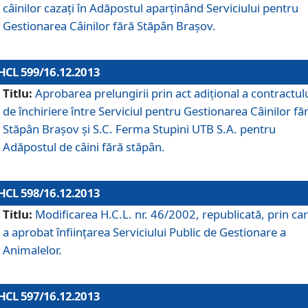
câinilor cazaţi în Adăpostul aparţinând Serviciului pentru
Gestionarea Câinilor fără Stăpân Braşov.
HCL 599/16.12.2013
Titlu:
Aprobarea prelungirii prin act adiţional a contractul
de închiriere între Serviciul pentru Gestionarea Câinilor fă
Stăpân Braşov şi S.C. Ferma Stupini UTB S.A. pentru
Adăpostul de câini fără stăpân.
HCL 598/16.12.2013
Titlu:
Modificarea H.C.L. nr. 46/2002, republicată, prin car
a aprobat înfiinţarea Serviciului Public de Gestionare a
Animalelor.
HCL 597/16.12.2013