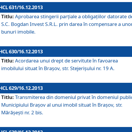
HCL 631/16.12.2013
Titlu:
Aprobarea stingerii parţiale a obligaţiilor datorate d
S.C. Bogdan Invest S.R.L. prin darea în compensare a uno
bunuri imobile.
HCL 630/16.12.2013
Titlu:
Acordarea unui drept de servitute în favoarea
imobilului situat în Braşov, str. Stejerişului nr. 19 A.
HCL 629/16.12.2013
Titlu:
Transmiterea din domeniul privat în domeniul public
Municipiului Braşov al unui imobil situat în Braşov, str.
Mărăşeşti nr. 2 bis.