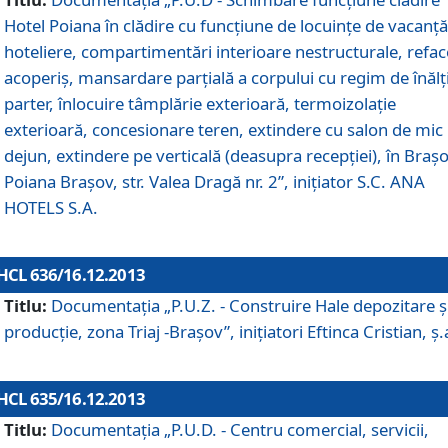
Hotel Poiana în clădire cu funcţiune de locuinţe de vacanţă
hoteliere, compartimentări interioare nestructurale, refa
acoperiş, mansardare parţială a corpului cu regim de înăl
parter, înlocuire tâmplărie exterioară, termoizolaţie
exterioară, concesionare teren, extindere cu salon de mic
dejun, extindere pe verticală (deasupra recepţiei), în Braşo
Poiana Braşov, str. Valea Dragă nr. 2”, iniţiator S.C. ANA
HOTELS S.A.
HCL 636/16.12.2013
Titlu:
Documentaţia „P.U.Z. - Construire Hale depozitare ş
producţie, zona Triaj -Braşov”, iniţiatori Eftinca Cristian, ş.
HCL 635/16.12.2013
Titlu:
Documentaţia „P.U.D. - Centru comercial, servicii,