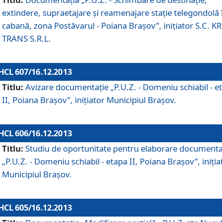
extindere, supraetajare şi reamenajare staţie telegondolă 
cabană, zona Postăvarul - Poiana Braşov”, iniţiator S.C. 
TRANS S.R.L.
HCL 607/16.12.2013
Titlu:
Avizare documentaţie „P.U.Z. - Domeniu schiabil - e
II, Poiana Braşov”, iniţiator Municipiul Braşov.
HCL 606/16.12.2013
Titlu:
Studiu de oportunitate pentru elaborare documenta
„P.U.Z. - Domeniu schiabil - etapa II, Poiana Braşov”, iniţia
Municipiul Braşov.
HCL 605/16.12.2013