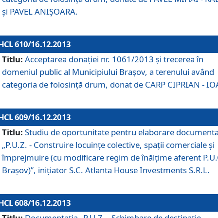
şi PAVEL ANIŞOARA.
HCL 610/16.12.2013
Titlu:
Acceptarea donaţiei nr. 1061/2013 şi trecerea în
domeniul public al Municipiului Braşov, a terenului având
categoria de folosinţă drum, donat de CARP CIPRIAN - IO
HCL 609/16.12.2013
Titlu:
Studiu de oportunitate pentru elaborare documenta
„P.U.Z. - Construire locuinţe colective, spaţii comerciale şi
împrejmuire (cu modificare regim de înălţime aferent P.U.
Braşov)”, iniţiator S.C. Atlanta House Investments S.R.L.
HCL 608/16.12.2013
Titlu:
Documentaţia „P.U.Z. - Schimbare de destinaţie,