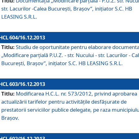
Titlu:
Documentaţia „Modificare parţială - P.U.Z. str. Nucul
str. Lacurilor -Calea Bucureşti, Braşov”, iniţiator S.C. HB
LEASING S.R.L.
HCL 604/16.12.2013
Titlu:
Studiu de oportunitate pentru elaborare documenta
„Modificare parţială P.U.Z. - str. Nucului - str. Lacurilor - Ca
Bucureşti, Braşov”, iniţiator S.C. HB LEASING S.R.L.
HCL 603/16.12.2013
Titlu:
Modificarea H.C.L. nr. 573/2012, privind aprobarea
actualizării tarifelor pentru activităţile desfăşurate de
prestatorii serviciilor publice delegate, pe raza municipiulu
Braşov.
HCL 602/16.12.2013