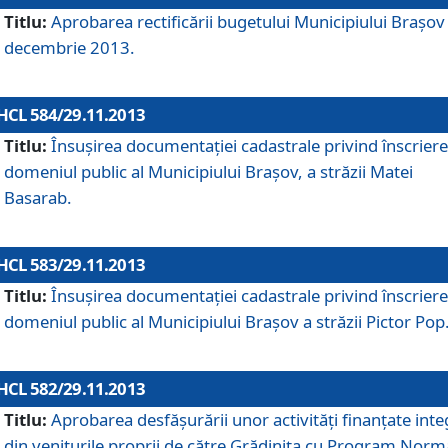
Titlu:
Aprobarea rectificării bugetului Municipiului Braşov 
decembrie 2013.
HCL 584/29.11.2013
Titlu:
Însuşirea documentaţiei cadastrale privind înscriere
domeniul public al Municipiului Braşov, a străzii Matei
Basarab.
HCL 583/29.11.2013
Titlu:
Însuşirea documentaţiei cadastrale privind înscriere
domeniul public al Municipiului Braşov a străzii Pictor Pop
HCL 582/29.11.2013
Titlu:
Aprobarea desfăşurării unor activităţi finanţate inte
din veniturile proprii de către Grădiniţa cu Program Norm