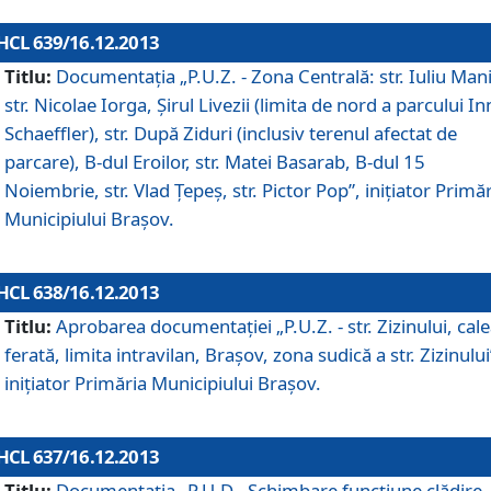
HCL 639/16.12.2013
Titlu:
Documentaţia „P.U.Z. - Zona Centrală: str. Iuliu Man
str. Nicolae Iorga, Şirul Livezii (limita de nord a parcului In
Schaeffler), str. După Ziduri (inclusiv terenul afectat de
parcare), B-dul Eroilor, str. Matei Basarab, B-dul 15
Noiembrie, str. Vlad Ţepeş, str. Pictor Pop”, iniţiator Primă
Municipiului Braşov.
HCL 638/16.12.2013
Titlu:
Aprobarea documentaţiei „P.U.Z. - str. Zizinului, cal
ferată, limita intravilan, Braşov, zona sudică a str. Zizinului
iniţiator Primăria Municipiului Braşov.
HCL 637/16.12.2013
Titlu:
Documentaţia „P.U.D - Schimbare funcţiune clădire