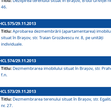
Titlu:
Dezlipirea terenului situat în Braşov, B-dul Griviţei nr
46.
HCL 575/29.11.2013
Titlu:
Aprobarea dezmembrării (apartamentarea) imobilu
situat în Braşov, str. Traian Grozăvescu nr. 8, pe unităţi
individuale.
HCL 574/29.11.2013
Titlu:
Dezmembrarea imobilului situat în Braşov, str. Pra
f.n.
HCL 573/29.11.2013
Titlu:
Dezmembrarea terenului situat în Braşov, str. Egalită
nr. 27.