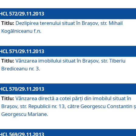
HCL 572/29.11.2013
Titlu:
Dezlipirea terenului situat în Braşov, str. Mihail
Kogălniceanu f.n.
HCL 571/29.11.2013
Titlu:
Vânzarea imobilului situat în Braşov, str. Tiberiu
Brediceanu nr. 3.
HCL 570/29.11.2013
Titlu:
Vânzarea directă a cotei părţi din imobilul situat în
Braşov, str. Republicii nr. 13, către Georgescu Constantin ş
Georgescu Mariane.
HCL 569/29.11.2013