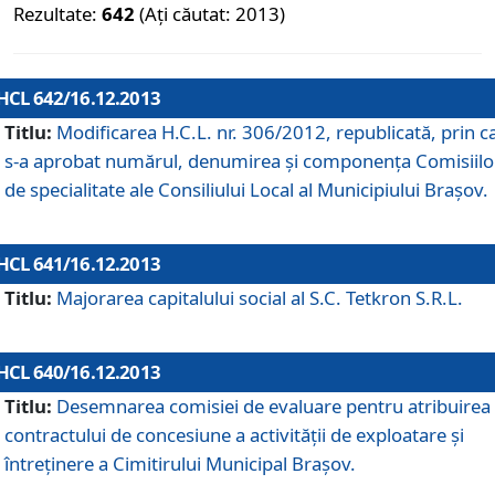
Rezultate:
642
(Ați căutat: 2013)
HCL 642/16.12.2013
Titlu:
Modificarea H.C.L. nr. 306/2012, republicată, prin c
s-a aprobat numărul, denumirea şi componenţa Comisiilo
de specialitate ale Consiliului Local al Municipiului Braşov.
HCL 641/16.12.2013
Titlu:
Majorarea capitalului social al S.C. Tetkron S.R.L.
HCL 640/16.12.2013
Titlu:
Desemnarea comisiei de evaluare pentru atribuirea
contractului de concesiune a activităţii de exploatare şi
întreţinere a Cimitirului Municipal Braşov.