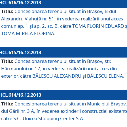
HCL 616/16.12.2013
Titlu:
Concesionarea terenului situat în Braşov, B-dul
Alexandru Vlahuţă nr. 51, în vederea realizării unui acces
comun ap. 1 şi ap. 2, sc. B, către TOMA FLORIN EDUARD ş
TOMA MIRELA FLORINA.
HCL 615/16.12.2013
Titlu:
Concesionarea terenului situat în Braşov, str.
Hărmanului nr. 17, în vederea realizării unui acces din
exterior, către BĂLESCU ALEXANDRU şi BĂLESCU ELENA.
HCL 614/16.12.2013
Titlu:
Concesionarea terenului situat în Municipiul Braşov,
dul Gării nr. 3 A, în vederea extinderii construcţiei existent
către S.C. Unirea Shopping Center S.A.