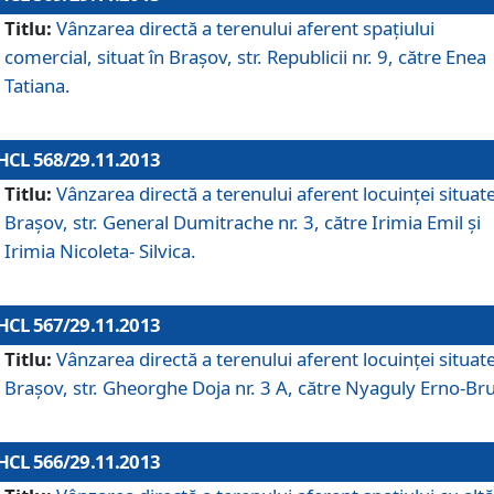
Titlu:
Vânzarea directă a terenului aferent spaţiului
comercial, situat în Braşov, str. Republicii nr. 9, către Enea
Tatiana.
HCL 568/29.11.2013
Titlu:
Vânzarea directă a terenului aferent locuinţei situate
Braşov, str. General Dumitrache nr. 3, către Irimia Emil şi
Irimia Nicoleta- Silvica.
HCL 567/29.11.2013
Titlu:
Vânzarea directă a terenului aferent locuinţei situate
Braşov, str. Gheorghe Doja nr. 3 A, către Nyaguly Erno-Br
HCL 566/29.11.2013