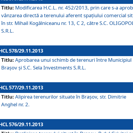
Titlu:
Modificarea H.C.L. nr. 452/2013, prin care s-a aprob
vânzarea directă a terenului aferent spaţiului comercial si
în str. Mihail Kogălniceanu nr. 13, C 2, către S.C. OLIGOPO
S.R.L.
HCL 578/29.11.2013
Titlu:
Aprobarea unui schimb de terenuri între Municipiul
Braşov şi S.C. Sela Investments S.R.L.
HCL 577/29.11.2013
Titlu:
Alipirea terenurilor situate în Braşov, str. Dimitrie
Anghel nr. 2.
HCL 576/29.11.2013