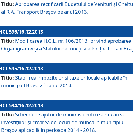
Titlu:
Aprobarea rectificării Bugetului de Venituri şi Cheltui
al R.A. Transport Braşov pe anul 2013.
HCL 596/16.12.2013
Titlu:
Modificarea H.C.L. nr. 106/2013, privind aprobarea
Organigramei şi a Statului de funcţii ale Poliţiei Locale Bra
HCL 595/16.12.2013
Titlu:
Stabilirea impozitelor şi taxelor locale aplicabile în
municipiul Braşov în anul 2014.
HCL 594/16.12.2013
Titlu:
Schemă de ajutor de minimis pentru stimularea
investiţiilor şi crearea de locuri de muncă în municipiul
Braşov aplicabilă în perioada 2014 - 2018.