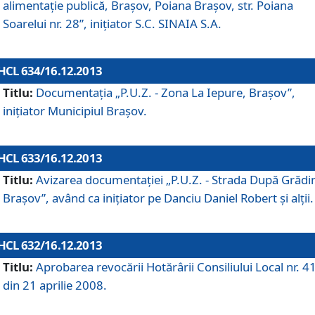
alimentaţie publică, Braşov, Poiana Braşov, str. Poiana
Soarelui nr. 28”, iniţiator S.C. SINAIA S.A.
HCL 634/16.12.2013
Titlu:
Documentaţia „P.U.Z. - Zona La Iepure, Braşov”,
iniţiator Municipiul Braşov.
HCL 633/16.12.2013
Titlu:
Avizarea documentaţiei „P.U.Z. - Strada După Grădin
Braşov”, având ca iniţiator pe Danciu Daniel Robert şi alţii.
HCL 632/16.12.2013
Titlu:
Aprobarea revocării Hotărârii Consiliului Local nr. 4
din 21 aprilie 2008.