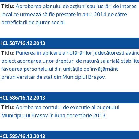
Titlu:
Aprobarea planului de acţiuni sau lucrări de interes
local ce urmează să fie prestate în anul 2014 de către
beneficiarii de ajutor social.
HCL 587/16.12.2013
Titlu:
Punerea în aplicare a hotărârilor judecătoreşti avân
obiect acordarea unor drepturi de natură salarială stabilite
favoarea personalului din unităţile de învăţământ
preuniversitar de stat din Municipiul Braşov.
HCL 586/16.12.2013
Titlu:
Aprobarea contului de execuţie al bugetului
Municipiului Braşov în luna decembrie 2013.
HCL 585/16.12.2013