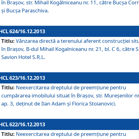
în Braşov, str. Mihail Kogălniceanu nr. 11, către Bucşa Cor
şi Bucşa Paraschiva.
HCL 624/16.12.2013
Titlu:
Vânzarea directă a terenului aferent construcţiei sit
în Braşov, B-dul Mihail Kogalniceanu nr. 21, bl. C 6, către S
Savion Hotel S.R.L.
HCL 623/16.12.2013
Titlu:
Neexercitarea dreptului de preemţiune pentru
cumpărarea imobilului situat în Braşov, str. Mureşenilor nr
ap. 3, deţinut de Ilan Adam şi Florica Stoianovici.
HCL 622/16.12.2013
Titlu:
Neexercitarea dreptului de preemţiune pentru