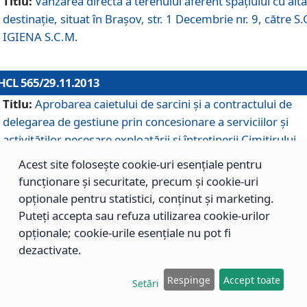
Titlu:
Vânzarea directă a terenului aferent spaţiului cu altă
destinaţie, situat în Braşov, str. 1 Decembrie nr. 9, către S.
IGIENA S.C.M.
HCL 565/29.11.2013
Titlu:
Aprobarea caietului de sarcini şi a contractului de
delegarea de gestiune prin concesionare a serviciilor şi
activităţilor necesare exploatării şi întreţinerii Cimitirului
Municipal Braşov situat în str. Dimitrie Anghel nr. 19.
Acest site folosește cookie-uri esențiale pentru
funcționare și securitate, precum și cookie-uri
opționale pentru statistici, conținut și marketing.
HCL 564/29.11.2013
Puteți accepta sau refuza utilizarea cookie-urilor
Titlu:
Completarea şi modificarea H.C.L. nr. 446/2013, pr
opționale; cookie-urile esențiale nu pot fi
care s-a aprobat studiul de fundamentare pentru
dezactivate.
concesionarea serviciilor de administrare a Cimitirului
Municipal Braşov.
Respinge
Accept toate
Setări