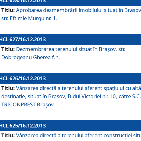
HCL 628/16.12.2013
Titlu:
Aprobarea dezmembrării imobilului situat în Braşov
str. Eftimie Murgu nr. 1.
HCL 627/16.12.2013
Titlu:
Dezmembrarea terenului situat în Braşov, str.
Dobrogeanu Gherea f.n.
HCL 626/16.12.2013
Titlu:
Vânzarea directă a terenului aferent spaţiului cu altă
destinaţie, situat în Braşov, B-dul Victoriei nr. 10, către S.C
TRICONPREST Braşov.
HCL 625/16.12.2013
Titlu:
Vânzarea directă a terenului aferent construcţiei sit