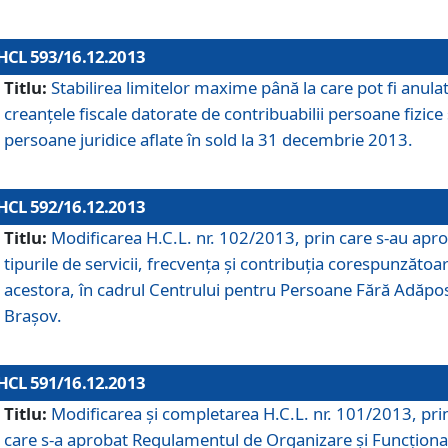
HCL 593/16.12.2013
Titlu:
Stabilirea limitelor maxime până la care pot fi anula
creanţele fiscale datorate de contribuabilii persoane fizice 
persoane juridice aflate în sold la 31 decembrie 2013.
HCL 592/16.12.2013
Titlu:
Modificarea H.C.L. nr. 102/2013, prin care s-au apr
tipurile de servicii, frecvenţa şi contribuţia corespunzătoa
acestora, în cadrul Centrului pentru Persoane Fără Adăpo
Braşov.
HCL 591/16.12.2013
Titlu:
Modificarea şi completarea H.C.L. nr. 101/2013, pri
care s-a aprobat Regulamentul de Organizare şi Funcţion