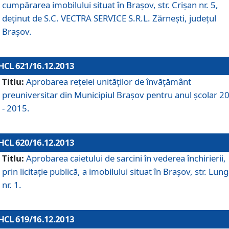
cumpărarea imobilului situat în Braşov, str. Crişan nr. 5,
deţinut de S.C. VECTRA SERVICE S.R.L. Zărneşti, judeţul
Braşov.
HCL 621/16.12.2013
Titlu:
Aprobarea reţelei unităţilor de învăţământ
preuniversitar din Municipiul Braşov pentru anul şcolar 2
- 2015.
HCL 620/16.12.2013
Titlu:
Aprobarea caietului de sarcini în vederea închirierii,
prin licitaţie publică, a imobilului situat în Braşov, str. Lun
nr. 1.
HCL 619/16.12.2013