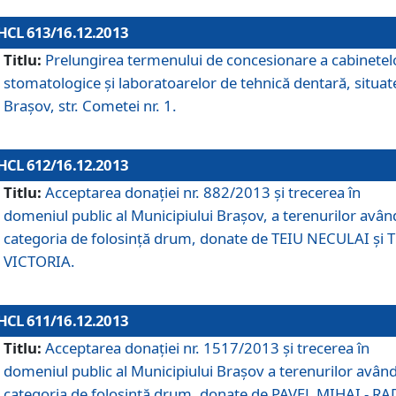
HCL 613/16.12.2013
Titlu:
Prelungirea termenului de concesionare a cabinetel
stomatologice şi laboratoarelor de tehnică dentară, situat
Braşov, str. Cometei nr. 1.
HCL 612/16.12.2013
Titlu:
Acceptarea donaţiei nr. 882/2013 şi trecerea în
domeniul public al Municipiului Braşov, a terenurilor avân
categoria de folosinţă drum, donate de TEIU NECULAI şi 
VICTORIA.
HCL 611/16.12.2013
Titlu:
Acceptarea donaţiei nr. 1517/2013 şi trecerea în
domeniul public al Municipiului Braşov a terenurilor avân
categoria de folosinţă drum, donate de PAVEL MIHAI - R