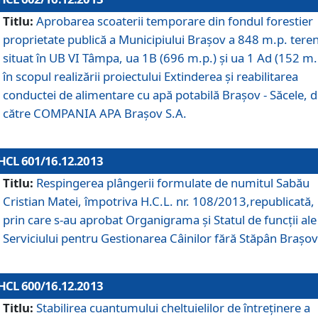
Titlu:
Aprobarea scoaterii temporare din fondul forestier
proprietate publică a Municipiului Braşov a 848 m.p. tere
situat în UB VI Tâmpa, ua 1B (696 m.p.) şi ua 1 Ad (152 m.
în scopul realizării proiectului Extinderea şi reabilitarea
conductei de alimentare cu apă potabilă Braşov - Săcele, 
către COMPANIA APA Braşov S.A.
HCL 601/16.12.2013
Titlu:
Respingerea plângerii formulate de numitul Sabău
Cristian Matei, împotriva H.C.L. nr. 108/2013,republicată,
prin care s-au aprobat Organigrama şi Statul de funcţii ale
Serviciului pentru Gestionarea Câinilor fără Stăpân Braşov
HCL 600/16.12.2013
Titlu:
Stabilirea cuantumului cheltuielilor de întreţinere a