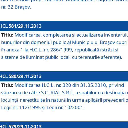
nr. 32 Braşov.
HCL 581/29.11.2013
Titlu:
Modificarea, completarea şi actualizarea inventarul
bunurilor din domeniul public al Municipiului Braşov cupr
în anexa 1 la H.C.L. nr. 286/1999, republicată (străzi şi
sisteme de iluminat public local, cu terenurile aferente).
HCL 580/29.11.2013
Titlu:
Modificarea H.C.L. nr. 320 din 31.05.2010, privind
vânzarea de către S.C. RIAL S.R.L. a spaţiilor cu destinaţia
locuinţă nerestituite în natură în urma aplicării prevederil
Legii nr. 112/1995 şi Legii nr. 10/2001.
HCL 579/29.11.2013