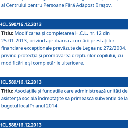
al Centrului pentru Persoane Fără Adăpost Braşov.
HCL 590/16.12.2013
Titlu:
Modificarea şi completarea H.C.L. nr. 12 din
25.01.2013, privind aprobarea acordării prestaţiilor
financiare excepţionale prevăzute de Legea nr. 272/2004,
privind protecţia şi promovarea drepturilor copilului, cu
modificările şi completările ulterioare.
HCL 589/16.12.2013
Titlu:
Asociaţiile şi fundaţiile care administrează unităţi de
asistenţă socială îndreptăţite să primească subvenţie de la
bugetul local în anul 2014.
HCL 588/16.12.2013