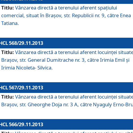
Titlu:
Vânzarea directă a terenului aferent spaţiului
comercial, situat în Braşov, str. Republicii nr. 9, către Enea
Tatiana.
HCL 568/29.11.2013
Titlu:
Vânzarea directă a terenului aferent locuinţei situate
Braşov, str. General Dumitrache nr. 3, către Irimia Emil şi
Irimia Nicoleta- Silvica.
HCL 567/29.11.2013
Titlu:
Vânzarea directă a terenului aferent locuinţei situate
Braşov, str. Gheorghe Doja nr. 3 A, către Nyaguly Erno-Br
HCL 566/29.11.2013