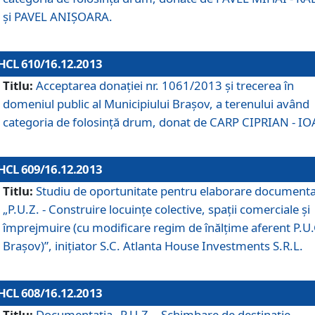
şi PAVEL ANIŞOARA.
HCL 610/16.12.2013
Titlu:
Acceptarea donaţiei nr. 1061/2013 şi trecerea în
domeniul public al Municipiului Braşov, a terenului având
categoria de folosinţă drum, donat de CARP CIPRIAN - IO
HCL 609/16.12.2013
Titlu:
Studiu de oportunitate pentru elaborare documenta
„P.U.Z. - Construire locuinţe colective, spaţii comerciale şi
împrejmuire (cu modificare regim de înălţime aferent P.U.
Braşov)”, iniţiator S.C. Atlanta House Investments S.R.L.
HCL 608/16.12.2013
Titlu:
Documentaţia „P.U.Z. - Schimbare de destinaţie,