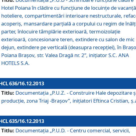
Hotel Poiana în clădire cu funcţiune de locuinţe de vacanţă
hoteliere, compartimentări interioare nestructurale, refa
acoperiş, mansardare parţială a corpului cu regim de înăl
parter, înlocuire tâmplărie exterioară, termoizolaţie
exterioară, concesionare teren, extindere cu salon de mic
dejun, extindere pe verticală (deasupra recepţiei), în Braşo
Poiana Braşov, str. Valea Dragă nr. 2”, iniţiator S.C. ANA
HOTELS S.A.
HCL 636/16.12.2013
Titlu:
Documentaţia „P.U.Z. - Construire Hale depozitare ş
producţie, zona Triaj -Braşov”, iniţiatori Eftinca Cristian, ş.
HCL 635/16.12.2013
Titlu:
Documentaţia „P.U.D. - Centru comercial, servicii,