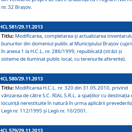
nr. 32 Braşov.
HCL 581/29.11.2013
Titlu:
Modificarea, completarea şi actualizarea inventarul
bunurilor din domeniul public al Municipiului Braşov cupr
în anexa 1 la H.C.L. nr. 286/1999, republicată (străzi şi
sisteme de iluminat public local, cu terenurile aferente).
HCL 580/29.11.2013
Titlu:
Modificarea H.C.L. nr. 320 din 31.05.2010, privind
vânzarea de către S.C. RIAL S.R.L. a spaţiilor cu destinaţia
locuinţă nerestituite în natură în urma aplicării prevederil
Legii nr. 112/1995 şi Legii nr. 10/2001.
HCL 579/29.11.2013