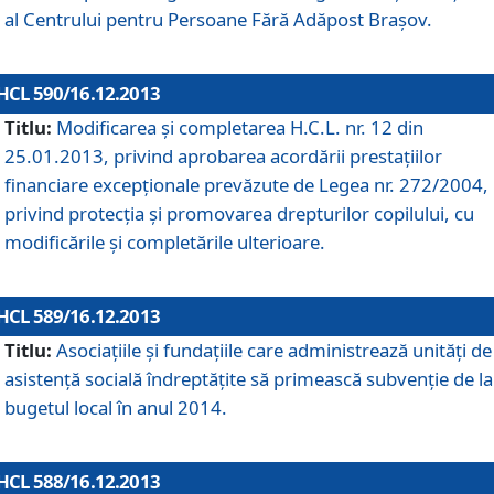
al Centrului pentru Persoane Fără Adăpost Braşov.
HCL 590/16.12.2013
Titlu:
Modificarea şi completarea H.C.L. nr. 12 din
25.01.2013, privind aprobarea acordării prestaţiilor
financiare excepţionale prevăzute de Legea nr. 272/2004,
privind protecţia şi promovarea drepturilor copilului, cu
modificările şi completările ulterioare.
HCL 589/16.12.2013
Titlu:
Asociaţiile şi fundaţiile care administrează unităţi de
asistenţă socială îndreptăţite să primească subvenţie de la
bugetul local în anul 2014.
HCL 588/16.12.2013