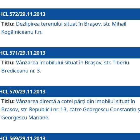
HCL 572/29.11.2013
Titlu:
Dezlipirea terenului situat în Braşov, str. Mihail
Kogălniceanu f.n.
HCL 571/29.11.2013
Titlu:
Vânzarea imobilului situat în Braşov, str. Tiberiu
Brediceanu nr. 3.
HCL 570/29.11.2013
Titlu:
Vânzarea directă a cotei părţi din imobilul situat în
Braşov, str. Republicii nr. 13, către Georgescu Constantin ş
Georgescu Mariane.
HCL 569/29.11.2013