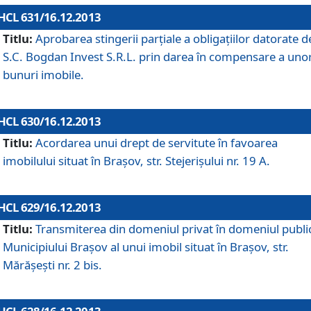
HCL 631/16.12.2013
Titlu:
Aprobarea stingerii parţiale a obligaţiilor datorate d
S.C. Bogdan Invest S.R.L. prin darea în compensare a uno
bunuri imobile.
HCL 630/16.12.2013
Titlu:
Acordarea unui drept de servitute în favoarea
imobilului situat în Braşov, str. Stejerişului nr. 19 A.
HCL 629/16.12.2013
Titlu:
Transmiterea din domeniul privat în domeniul public
Municipiului Braşov al unui imobil situat în Braşov, str.
Mărăşeşti nr. 2 bis.