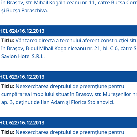
în Braşov, str. Mihail Kogălniceanu nr. 11, către Bucşa Cor
şi Bucşa Paraschiva.
HCL 624/16.12.2013
Titlu:
Vânzarea directă a terenului aferent construcţiei sit
în Braşov, B-dul Mihail Kogalniceanu nr. 21, bl. C 6, către S
Savion Hotel S.R.L.
HCL 623/16.12.2013
Titlu:
Neexercitarea dreptului de preemţiune pentru
cumpărarea imobilului situat în Braşov, str. Mureşenilor nr
ap. 3, deţinut de Ilan Adam şi Florica Stoianovici.
HCL 622/16.12.2013
Titlu:
Neexercitarea dreptului de preemţiune pentru