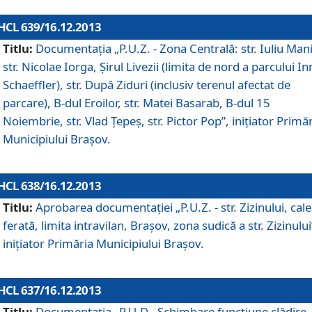
HCL 639/16.12.2013
Titlu:
Documentaţia „P.U.Z. - Zona Centrală: str. Iuliu Man
str. Nicolae Iorga, Şirul Livezii (limita de nord a parcului In
Schaeffler), str. După Ziduri (inclusiv terenul afectat de
parcare), B-dul Eroilor, str. Matei Basarab, B-dul 15
Noiembrie, str. Vlad Ţepeş, str. Pictor Pop”, iniţiator Primă
Municipiului Braşov.
HCL 638/16.12.2013
Titlu:
Aprobarea documentaţiei „P.U.Z. - str. Zizinului, cal
ferată, limita intravilan, Braşov, zona sudică a str. Zizinului
iniţiator Primăria Municipiului Braşov.
HCL 637/16.12.2013
Titlu:
Documentaţia „P.U.D - Schimbare funcţiune clădire