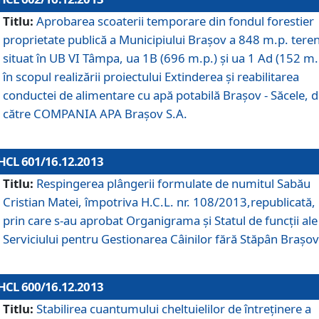
Titlu:
Aprobarea scoaterii temporare din fondul forestier
proprietate publică a Municipiului Braşov a 848 m.p. tere
situat în UB VI Tâmpa, ua 1B (696 m.p.) şi ua 1 Ad (152 m.
în scopul realizării proiectului Extinderea şi reabilitarea
conductei de alimentare cu apă potabilă Braşov - Săcele, 
către COMPANIA APA Braşov S.A.
HCL 601/16.12.2013
Titlu:
Respingerea plângerii formulate de numitul Sabău
Cristian Matei, împotriva H.C.L. nr. 108/2013,republicată,
prin care s-au aprobat Organigrama şi Statul de funcţii ale
Serviciului pentru Gestionarea Câinilor fără Stăpân Braşov
HCL 600/16.12.2013
Titlu:
Stabilirea cuantumului cheltuielilor de întreţinere a