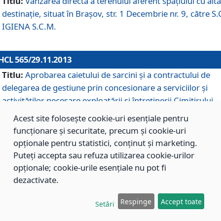
Titlu:
Vânzarea directă a terenului aferent spaţiului cu altă
destinaţie, situat în Braşov, str. 1 Decembrie nr. 9, către S.
IGIENA S.C.M.
HCL 565/29.11.2013
Titlu:
Aprobarea caietului de sarcini şi a contractului de
delegarea de gestiune prin concesionare a serviciilor şi
activităţilor necesare exploatării şi întreţinerii Cimitirului
Municipal Braşov situat în str. Dimitrie Anghel nr. 19.
Acest site folosește cookie-uri esențiale pentru
funcționare și securitate, precum și cookie-uri
opționale pentru statistici, conținut și marketing.
HCL 564/29.11.2013
Puteți accepta sau refuza utilizarea cookie-urilor
Titlu:
Completarea şi modificarea H.C.L. nr. 446/2013, pr
opționale; cookie-urile esențiale nu pot fi
care s-a aprobat studiul de fundamentare pentru
dezactivate.
concesionarea serviciilor de administrare a Cimitirului
Municipal Braşov.
Respinge
Accept toate
Setări