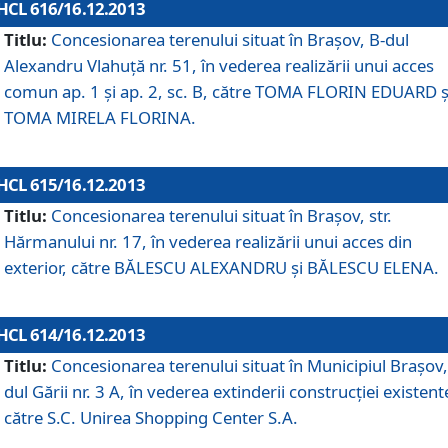
HCL 616/16.12.2013
Titlu:
Concesionarea terenului situat în Braşov, B-dul
Alexandru Vlahuţă nr. 51, în vederea realizării unui acces
comun ap. 1 şi ap. 2, sc. B, către TOMA FLORIN EDUARD ş
TOMA MIRELA FLORINA.
HCL 615/16.12.2013
Titlu:
Concesionarea terenului situat în Braşov, str.
Hărmanului nr. 17, în vederea realizării unui acces din
exterior, către BĂLESCU ALEXANDRU şi BĂLESCU ELENA.
HCL 614/16.12.2013
Titlu:
Concesionarea terenului situat în Municipiul Braşov,
dul Gării nr. 3 A, în vederea extinderii construcţiei existent
către S.C. Unirea Shopping Center S.A.