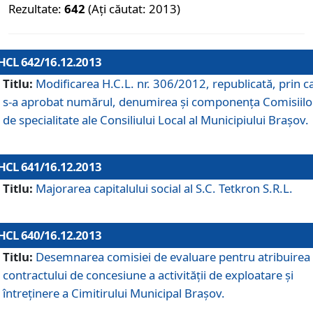
Rezultate:
642
(Ați căutat: 2013)
HCL 642/16.12.2013
Titlu:
Modificarea H.C.L. nr. 306/2012, republicată, prin c
s-a aprobat numărul, denumirea şi componenţa Comisiilo
de specialitate ale Consiliului Local al Municipiului Braşov.
HCL 641/16.12.2013
Titlu:
Majorarea capitalului social al S.C. Tetkron S.R.L.
HCL 640/16.12.2013
Titlu:
Desemnarea comisiei de evaluare pentru atribuirea
contractului de concesiune a activităţii de exploatare şi
întreţinere a Cimitirului Municipal Braşov.