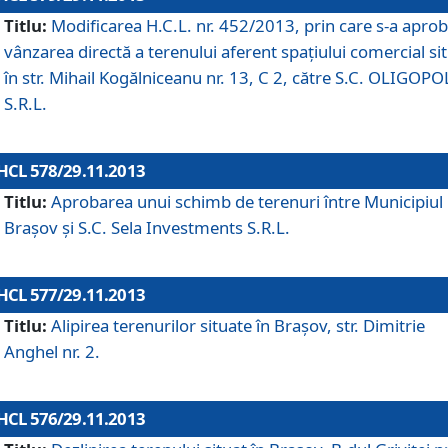
Titlu:
Modificarea H.C.L. nr. 452/2013, prin care s-a aprob
vânzarea directă a terenului aferent spaţiului comercial si
în str. Mihail Kogălniceanu nr. 13, C 2, către S.C. OLIGOPO
S.R.L.
HCL 578/29.11.2013
Titlu:
Aprobarea unui schimb de terenuri între Municipiul
Braşov şi S.C. Sela Investments S.R.L.
HCL 577/29.11.2013
Titlu:
Alipirea terenurilor situate în Braşov, str. Dimitrie
Anghel nr. 2.
HCL 576/29.11.2013