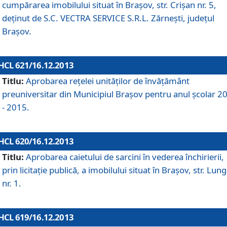
cumpărarea imobilului situat în Braşov, str. Crişan nr. 5,
deţinut de S.C. VECTRA SERVICE S.R.L. Zărneşti, judeţul
Braşov.
HCL 621/16.12.2013
Titlu:
Aprobarea reţelei unităţilor de învăţământ
preuniversitar din Municipiul Braşov pentru anul şcolar 2
- 2015.
HCL 620/16.12.2013
Titlu:
Aprobarea caietului de sarcini în vederea închirierii,
prin licitaţie publică, a imobilului situat în Braşov, str. Lun
nr. 1.
HCL 619/16.12.2013