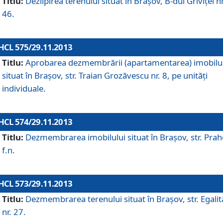
Titlu:
Dezlipirea terenului situat în Braşov, B-dul Griviţei nr
46.
HCL 575/29.11.2013
Titlu:
Aprobarea dezmembrării (apartamentarea) imobilu
situat în Braşov, str. Traian Grozăvescu nr. 8, pe unităţi
individuale.
HCL 574/29.11.2013
Titlu:
Dezmembrarea imobilului situat în Braşov, str. Pra
f.n.
HCL 573/29.11.2013
Titlu:
Dezmembrarea terenului situat în Braşov, str. Egalită
nr. 27.