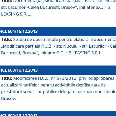
Titlu:
Documentaţia „Modificare parţială - P.U.Z. str. Nucul
str. Lacurilor -Calea Bucureşti, Braşov”, iniţiator S.C. HB
LEASING S.R.L.
HCL 604/16.12.2013
Titlu:
Studiu de oportunitate pentru elaborare documenta
„Modificare parţială P.U.Z. - str. Nucului - str. Lacurilor - Ca
Bucureşti, Braşov”, iniţiator S.C. HB LEASING S.R.L.
HCL 603/16.12.2013
Titlu:
Modificarea H.C.L. nr. 573/2012, privind aprobarea
actualizării tarifelor pentru activităţile desfăşurate de
prestatorii serviciilor publice delegate, pe raza municipiulu
Braşov.
HCL 602/16.12.2013