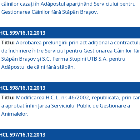
câinilor cazaţi în Adăpostul aparţinând Serviciului pentru
Gestionarea Câinilor fără Stăpân Braşov.
HCL 599/16.12.2013
Titlu:
Aprobarea prelungirii prin act adiţional a contractul
de închiriere între Serviciul pentru Gestionarea Câinilor fă
Stăpân Braşov şi S.C. Ferma Stupini UTB S.A. pentru
Adăpostul de câini fără stăpân.
HCL 598/16.12.2013
Titlu:
Modificarea H.C.L. nr. 46/2002, republicată, prin car
a aprobat înfiinţarea Serviciului Public de Gestionare a
Animalelor.
HCL 597/16.12.2013