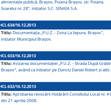
alimentaţie publică, Braşov, Poiana Braşov, str. Poiana
Soarelui nr. 28”, iniţiator S.C. SINAIA S.A.
HCL 634/16.12.2013
Titlu:
Documentaţia „P.U.Z. - Zona La Iepure, Braşov”,
iniţiator Municipiul Braşov.
HCL 633/16.12.2013
Titlu:
Avizarea documentaţiei „P.U.Z. - Strada După Grădin
Braşov”, având ca iniţiator pe Danciu Daniel Robert şi alţii.
HCL 632/16.12.2013
Titlu:
Aprobarea revocării Hotărârii Consiliului Local nr. 4
din 21 aprilie 2008.