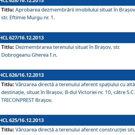
HCL 628/16.12.2013
Titlu:
Aprobarea dezmembrării imobilului situat în Braşov
str. Eftimie Murgu nr. 1.
HCL 627/16.12.2013
Titlu:
Dezmembrarea terenului situat în Braşov, str.
Dobrogeanu Gherea f.n.
HCL 626/16.12.2013
Titlu:
Vânzarea directă a terenului aferent spaţiului cu altă
destinaţie, situat în Braşov, B-dul Victoriei nr. 10, către S.C
TRICONPREST Braşov.
HCL 625/16.12.2013
Titlu:
Vânzarea directă a terenului aferent construcţiei sit