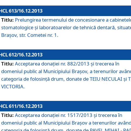
HCL 613/16.12.2013
Titlu:
Prelungirea termenului de concesionare a cabinetel
stomatologice şi laboratoarelor de tehnică dentară, situat
Braşov, str. Cometei nr. 1.
HCL 612/16.12.2013
Titlu:
Acceptarea donaţiei nr. 882/2013 şi trecerea în
domeniul public al Municipiului Braşov, a terenurilor avân
categoria de folosinţă drum, donate de TEIU NECULAI şi 
VICTORIA.
HCL 611/16.12.2013
Titlu:
Acceptarea donaţiei nr. 1517/2013 şi trecerea în
domeniul public al Municipiului Braşov a terenurilor avân
categoria de folosinţă drum, donate de PAVEL MIHAI - R