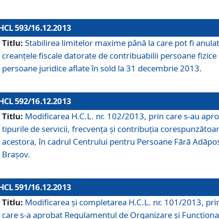
HCL 593/16.12.2013
Titlu:
Stabilirea limitelor maxime până la care pot fi anula
creanţele fiscale datorate de contribuabilii persoane fizice 
persoane juridice aflate în sold la 31 decembrie 2013.
HCL 592/16.12.2013
Titlu:
Modificarea H.C.L. nr. 102/2013, prin care s-au apr
tipurile de servicii, frecvenţa şi contribuţia corespunzătoa
acestora, în cadrul Centrului pentru Persoane Fără Adăpo
Braşov.
HCL 591/16.12.2013
Titlu:
Modificarea şi completarea H.C.L. nr. 101/2013, pri
care s-a aprobat Regulamentul de Organizare şi Funcţion