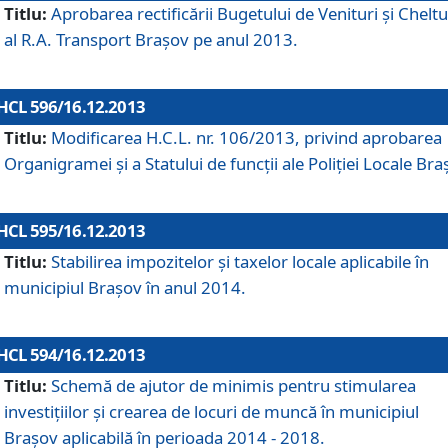
Titlu:
Aprobarea rectificării Bugetului de Venituri şi Cheltui
al R.A. Transport Braşov pe anul 2013.
HCL 596/16.12.2013
Titlu:
Modificarea H.C.L. nr. 106/2013, privind aprobarea
Organigramei şi a Statului de funcţii ale Poliţiei Locale Bra
HCL 595/16.12.2013
Titlu:
Stabilirea impozitelor şi taxelor locale aplicabile în
municipiul Braşov în anul 2014.
HCL 594/16.12.2013
Titlu:
Schemă de ajutor de minimis pentru stimularea
investiţiilor şi crearea de locuri de muncă în municipiul
Braşov aplicabilă în perioada 2014 - 2018.