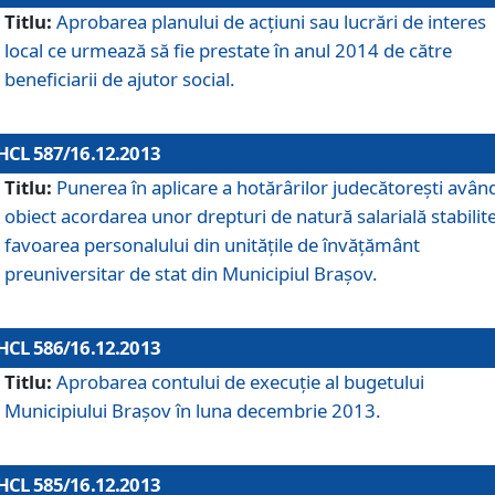
Titlu:
Aprobarea planului de acţiuni sau lucrări de interes
local ce urmează să fie prestate în anul 2014 de către
beneficiarii de ajutor social.
HCL 587/16.12.2013
Titlu:
Punerea în aplicare a hotărârilor judecătoreşti avân
obiect acordarea unor drepturi de natură salarială stabilite
favoarea personalului din unităţile de învăţământ
preuniversitar de stat din Municipiul Braşov.
HCL 586/16.12.2013
Titlu:
Aprobarea contului de execuţie al bugetului
Municipiului Braşov în luna decembrie 2013.
HCL 585/16.12.2013