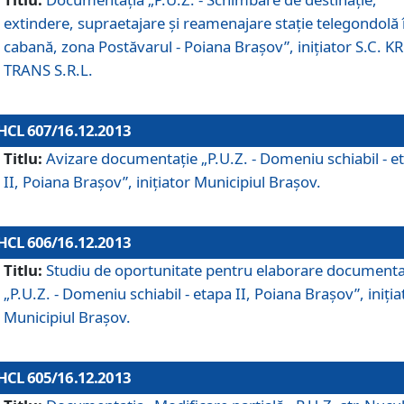
extindere, supraetajare şi reamenajare staţie telegondolă 
cabană, zona Postăvarul - Poiana Braşov”, iniţiator S.C. 
TRANS S.R.L.
HCL 607/16.12.2013
Titlu:
Avizare documentaţie „P.U.Z. - Domeniu schiabil - e
II, Poiana Braşov”, iniţiator Municipiul Braşov.
HCL 606/16.12.2013
Titlu:
Studiu de oportunitate pentru elaborare documenta
„P.U.Z. - Domeniu schiabil - etapa II, Poiana Braşov”, iniţia
Municipiul Braşov.
HCL 605/16.12.2013