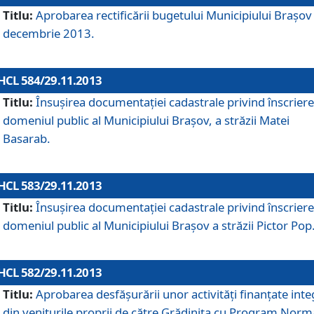
Titlu:
Aprobarea rectificării bugetului Municipiului Braşov 
decembrie 2013.
HCL 584/29.11.2013
Titlu:
Însuşirea documentaţiei cadastrale privind înscriere
domeniul public al Municipiului Braşov, a străzii Matei
Basarab.
HCL 583/29.11.2013
Titlu:
Însuşirea documentaţiei cadastrale privind înscriere
domeniul public al Municipiului Braşov a străzii Pictor Pop
HCL 582/29.11.2013
Titlu:
Aprobarea desfăşurării unor activităţi finanţate inte
din veniturile proprii de către Grădiniţa cu Program Norm