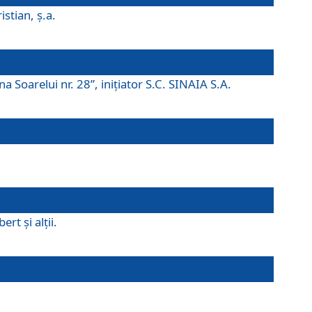
istian, ş.a.
a Soarelui nr. 28”, iniţiator S.C. SINAIA S.A.
rt şi alţii.