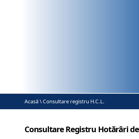
Acasă
\
Consultare registru H.C.L.
Consultare Registru Hotărâri de