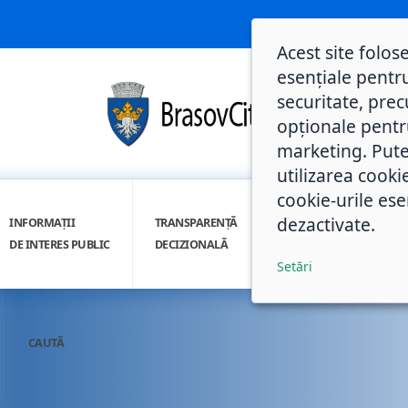
Acest site folos
esențiale pentru
securitate, prec
opționale pentru 
marketing. Pute
utilizarea cooki
cookie-urile ese
dezactivate.
INFORMAȚII
TRANSPARENȚĂ
INTEGRITATE
DE INTERES PUBLIC
DECIZIONALĂ
INSTITUȚIONALĂ
Setări
CAUTĂ