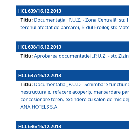
HCL 639/16.12.2013
Titlu:
Documentaţia „P.U.Z. - Zona Centrală: str. Iul
terenul afectat de parcare), B-dul Eroilor, str. Ma
HCL 638/16.12.2013
Titlu:
Aprobarea documentaţiei „P.U.Z. - str. Zizinul
HCL 637/16.12.2013
Titlu:
Documentaţia „P.U.D - Schimbare funcţiune c
nestructurale, refacere acoperiş, mansardare parţi
concesionare teren, extindere cu salon de mic dejun
ANA HOTELS S.A.
HCL 636/16.12.2013