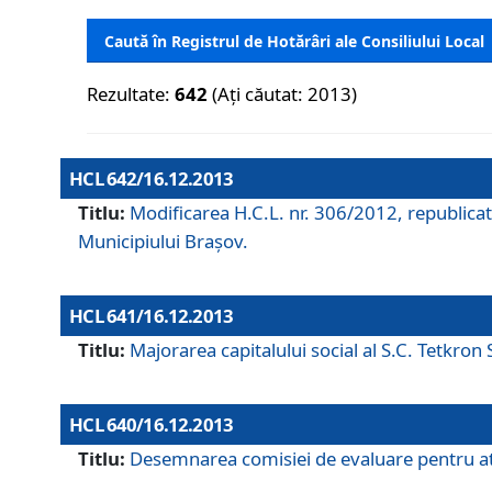
Caută în Registrul de Hotărâri ale Consiliului Local
Rezultate:
642
(Ați căutat: 2013)
HCL 642/16.12.2013
Titlu:
Modificarea H.C.L. nr. 306/2012, republicat
Municipiului Braşov.
HCL 641/16.12.2013
Titlu:
Majorarea capitalului social al S.C. Tetkron 
HCL 640/16.12.2013
Titlu:
Desemnarea comisiei de evaluare pentru atri