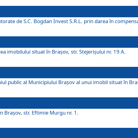
 datorate de S.C. Bogdan Invest S.R.L. prin darea în compens
 imobilului situat în Braşov, str. Stejerişului nr. 19 A.
 public al Municipiului Braşov al unui imobil situat în Braşo
 Braşov, str. Eftimie Murgu nr. 1.