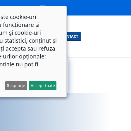
ește cookie-uri
 funcționare și
um și cookie-uri
CONTACT
statistici, conținut și
ți accepta sau refuza
e-urilor opționale;
nțiale nu pot fi
SERVICII
M.O.L.
PUBLICE
Respinge
Accept toate