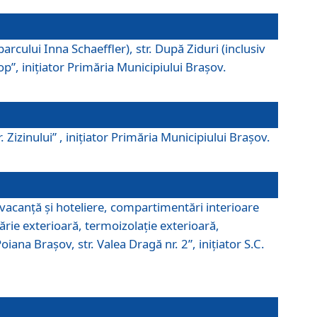
parcului Inna Schaeffler), str. După Ziduri (inclusiv
Pop”, iniţiator Primăria Municipiului Braşov.
. Zizinului” , iniţiator Primăria Municipiului Braşov.
 vacanţă şi hoteliere, compartimentări interioare
ărie exterioară, termoizolaţie exterioară,
ana Braşov, str. Valea Dragă nr. 2”, iniţiator S.C.