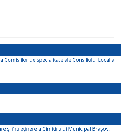
omisiilor de specialitate ale Consiliului Local al
e şi întreţinere a Cimitirului Municipal Braşov.