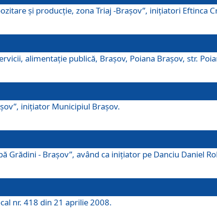
tare şi producţie, zona Triaj -Braşov”, iniţiatori Eftinca Cr
vicii, alimentaţie publică, Braşov, Poiana Braşov, str. Poian
ov”, iniţiator Municipiul Braşov.
 Grădini - Braşov”, având ca iniţiator pe Danciu Daniel Robe
cal nr. 418 din 21 aprilie 2008.