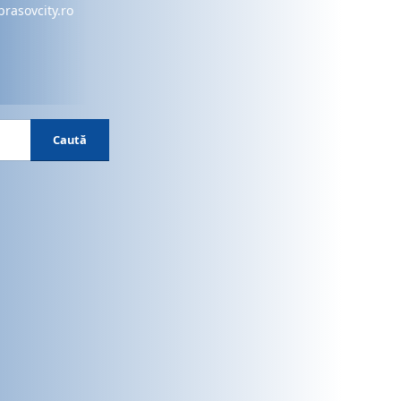
brasovcity.ro
Caută