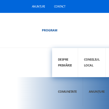
ANUNȚURI
CONTACT
PROGRAM
DESPRE
CONSILIUL
PRIMĂRIE
LOCAL
COMUNITATE
ANUNȚURI