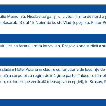
iu Maniu, str. Nicolae Iorga, Şirul Livezii (limita de nord a 
tei Basarab, B-dul 15 Noiembrie, str. Vlad Ţepeş, str. Pictor 
ui, calea ferată, limita intravilan, Braşov, zona sudică a str
lădire Hotel Poiana în clădire cu funcţiune de locuinţe de
ală a corpului cu regim de înălţime parter, înlocuire tâmpl
, extindere pe verticală (deasupra recepţiei), în Braşov, Poi