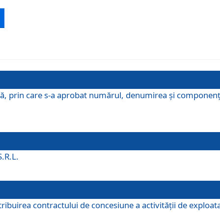
ă, prin care s-a aprobat numărul, denumirea şi componenţa C
S.R.L.
buirea contractului de concesiune a activităţii de exploatar