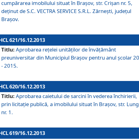
cumpărarea imobilului situat în Braşov, str. Crişan nr. 5,
deţinut de S.C. VECTRA SERVICE S.R.L. Zărneşti, judeţul
Braşov.
HCL 621/16.12.2013
Titlu:
Aprobarea reţelei unităţilor de învăţământ
preuniversitar din Municipiul Braşov pentru anul şcolar 2
- 2015.
HCL 620/16.12.2013
Titlu:
Aprobarea caietului de sarcini în vederea închirierii,
prin licitaţie publică, a imobilului situat în Braşov, str. Lun
nr. 1.
HCL 619/16.12.2013