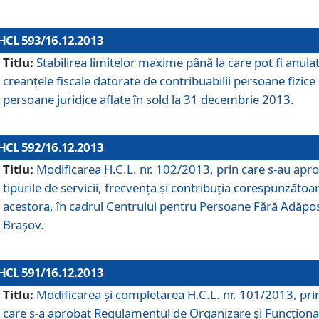
HCL 593/16.12.2013
Titlu:
Stabilirea limitelor maxime până la care pot fi anula
creanţele fiscale datorate de contribuabilii persoane fizice 
persoane juridice aflate în sold la 31 decembrie 2013.
HCL 592/16.12.2013
Titlu:
Modificarea H.C.L. nr. 102/2013, prin care s-au apr
tipurile de servicii, frecvenţa şi contribuţia corespunzătoa
acestora, în cadrul Centrului pentru Persoane Fără Adăpo
Braşov.
HCL 591/16.12.2013
Titlu:
Modificarea şi completarea H.C.L. nr. 101/2013, pri
care s-a aprobat Regulamentul de Organizare şi Funcţion