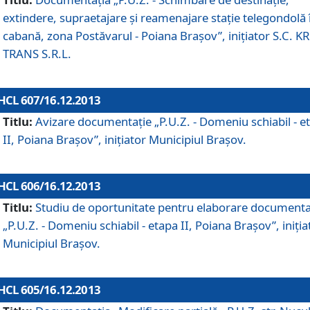
extindere, supraetajare şi reamenajare staţie telegondolă 
cabană, zona Postăvarul - Poiana Braşov”, iniţiator S.C. 
TRANS S.R.L.
HCL 607/16.12.2013
Titlu:
Avizare documentaţie „P.U.Z. - Domeniu schiabil - e
II, Poiana Braşov”, iniţiator Municipiul Braşov.
HCL 606/16.12.2013
Titlu:
Studiu de oportunitate pentru elaborare documenta
„P.U.Z. - Domeniu schiabil - etapa II, Poiana Braşov”, iniţia
Municipiul Braşov.
HCL 605/16.12.2013