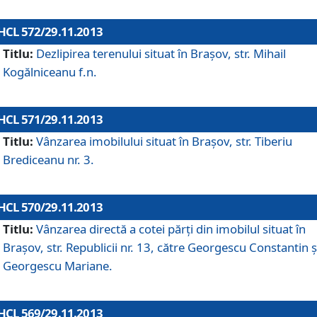
HCL 572/29.11.2013
Titlu:
Dezlipirea terenului situat în Braşov, str. Mihail
Kogălniceanu f.n.
HCL 571/29.11.2013
Titlu:
Vânzarea imobilului situat în Braşov, str. Tiberiu
Brediceanu nr. 3.
HCL 570/29.11.2013
Titlu:
Vânzarea directă a cotei părţi din imobilul situat în
Braşov, str. Republicii nr. 13, către Georgescu Constantin ş
Georgescu Mariane.
HCL 569/29.11.2013