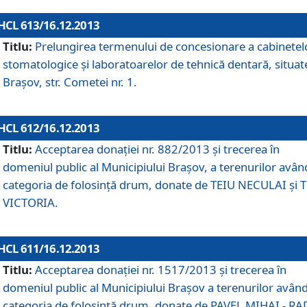
HCL 613/16.12.2013
Titlu:
Prelungirea termenului de concesionare a cabinetel
stomatologice şi laboratoarelor de tehnică dentară, situat
Braşov, str. Cometei nr. 1.
HCL 612/16.12.2013
Titlu:
Acceptarea donaţiei nr. 882/2013 şi trecerea în
domeniul public al Municipiului Braşov, a terenurilor avân
categoria de folosinţă drum, donate de TEIU NECULAI şi 
VICTORIA.
HCL 611/16.12.2013
Titlu:
Acceptarea donaţiei nr. 1517/2013 şi trecerea în
domeniul public al Municipiului Braşov a terenurilor avân
categoria de folosinţă drum, donate de PAVEL MIHAI - R