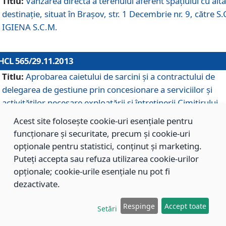
Titlu:
Vânzarea directă a terenului aferent spaţiului cu altă
destinaţie, situat în Braşov, str. 1 Decembrie nr. 9, către S.
IGIENA S.C.M.
HCL 565/29.11.2013
Titlu:
Aprobarea caietului de sarcini şi a contractului de
delegarea de gestiune prin concesionare a serviciilor şi
activităţilor necesare exploatării şi întreţinerii Cimitirului
Municipal Braşov situat în str. Dimitrie Anghel nr. 19.
Acest site folosește cookie-uri esențiale pentru
funcționare și securitate, precum și cookie-uri
opționale pentru statistici, conținut și marketing.
HCL 564/29.11.2013
Puteți accepta sau refuza utilizarea cookie-urilor
Titlu:
Completarea şi modificarea H.C.L. nr. 446/2013, pr
opționale; cookie-urile esențiale nu pot fi
care s-a aprobat studiul de fundamentare pentru
dezactivate.
concesionarea serviciilor de administrare a Cimitirului
Municipal Braşov.
Respinge
Accept toate
Setări