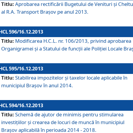
Titlu:
Aprobarea rectificării Bugetului de Venituri şi Cheltui
al R.A. Transport Braşov pe anul 2013.
HCL 596/16.12.2013
Titlu:
Modificarea H.C.L. nr. 106/2013, privind aprobarea
Organigramei şi a Statului de funcţii ale Poliţiei Locale Bra
HCL 595/16.12.2013
Titlu:
Stabilirea impozitelor şi taxelor locale aplicabile în
municipiul Braşov în anul 2014.
HCL 594/16.12.2013
Titlu:
Schemă de ajutor de minimis pentru stimularea
investiţiilor şi crearea de locuri de muncă în municipiul
Braşov aplicabilă în perioada 2014 - 2018.