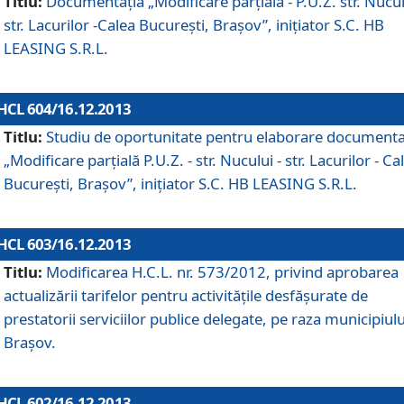
Titlu:
Documentaţia „Modificare parţială - P.U.Z. str. Nucul
str. Lacurilor -Calea Bucureşti, Braşov”, iniţiator S.C. HB
LEASING S.R.L.
HCL 604/16.12.2013
Titlu:
Studiu de oportunitate pentru elaborare documenta
„Modificare parţială P.U.Z. - str. Nucului - str. Lacurilor - Ca
Bucureşti, Braşov”, iniţiator S.C. HB LEASING S.R.L.
HCL 603/16.12.2013
Titlu:
Modificarea H.C.L. nr. 573/2012, privind aprobarea
actualizării tarifelor pentru activităţile desfăşurate de
prestatorii serviciilor publice delegate, pe raza municipiulu
Braşov.
HCL 602/16.12.2013