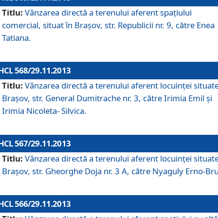
Titlu:
Vânzarea directă a terenului aferent spaţiului
comercial, situat în Braşov, str. Republicii nr. 9, către Enea
Tatiana.
HCL 568/29.11.2013
Titlu:
Vânzarea directă a terenului aferent locuinţei situate
Braşov, str. General Dumitrache nr. 3, către Irimia Emil şi
Irimia Nicoleta- Silvica.
HCL 567/29.11.2013
Titlu:
Vânzarea directă a terenului aferent locuinţei situate
Braşov, str. Gheorghe Doja nr. 3 A, către Nyaguly Erno-Br
HCL 566/29.11.2013