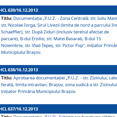
HCL 639/16.12.2013
Titlu:
Documentaţia „P.U.Z. - Zona Centrală: str. Iuliu Man
str. Nicolae Iorga, Şirul Livezii (limita de nord a parcului In
Schaeffler), str. După Ziduri (inclusiv terenul afectat de
parcare), B-dul Eroilor, str. Matei Basarab, B-dul 15
Noiembrie, str. Vlad Ţepeş, str. Pictor Pop”, iniţiator Primă
Municipiului Braşov.
HCL 638/16.12.2013
Titlu:
Aprobarea documentaţiei „P.U.Z. - str. Zizinului, cal
ferată, limita intravilan, Braşov, zona sudică a str. Zizinului
iniţiator Primăria Municipiului Braşov.
HCL 637/16.12.2013
Titlu:
Documentaţia „P.U.D - Schimbare funcţiune clădire