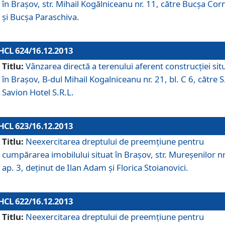
în Braşov, str. Mihail Kogălniceanu nr. 11, către Bucşa Cor
şi Bucşa Paraschiva.
HCL 624/16.12.2013
Titlu:
Vânzarea directă a terenului aferent construcţiei sit
în Braşov, B-dul Mihail Kogalniceanu nr. 21, bl. C 6, către S
Savion Hotel S.R.L.
HCL 623/16.12.2013
Titlu:
Neexercitarea dreptului de preemţiune pentru
cumpărarea imobilului situat în Braşov, str. Mureşenilor nr
ap. 3, deţinut de Ilan Adam şi Florica Stoianovici.
HCL 622/16.12.2013
Titlu:
Neexercitarea dreptului de preemţiune pentru