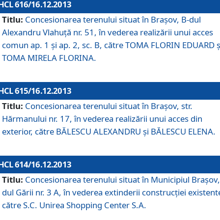
HCL 616/16.12.2013
Titlu:
Concesionarea terenului situat în Braşov, B-dul
Alexandru Vlahuţă nr. 51, în vederea realizării unui acces
comun ap. 1 şi ap. 2, sc. B, către TOMA FLORIN EDUARD ş
TOMA MIRELA FLORINA.
HCL 615/16.12.2013
Titlu:
Concesionarea terenului situat în Braşov, str.
Hărmanului nr. 17, în vederea realizării unui acces din
exterior, către BĂLESCU ALEXANDRU şi BĂLESCU ELENA.
HCL 614/16.12.2013
Titlu:
Concesionarea terenului situat în Municipiul Braşov,
dul Gării nr. 3 A, în vederea extinderii construcţiei existent
către S.C. Unirea Shopping Center S.A.