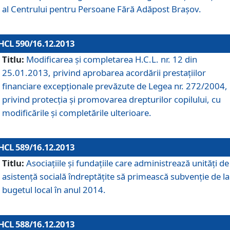
al Centrului pentru Persoane Fără Adăpost Braşov.
HCL 590/16.12.2013
Titlu:
Modificarea şi completarea H.C.L. nr. 12 din
25.01.2013, privind aprobarea acordării prestaţiilor
financiare excepţionale prevăzute de Legea nr. 272/2004,
privind protecţia şi promovarea drepturilor copilului, cu
modificările şi completările ulterioare.
HCL 589/16.12.2013
Titlu:
Asociaţiile şi fundaţiile care administrează unităţi de
asistenţă socială îndreptăţite să primească subvenţie de la
bugetul local în anul 2014.
HCL 588/16.12.2013