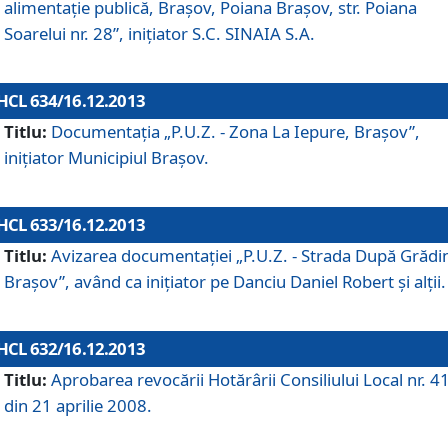
alimentaţie publică, Braşov, Poiana Braşov, str. Poiana
Soarelui nr. 28”, iniţiator S.C. SINAIA S.A.
HCL 634/16.12.2013
Titlu:
Documentaţia „P.U.Z. - Zona La Iepure, Braşov”,
iniţiator Municipiul Braşov.
HCL 633/16.12.2013
Titlu:
Avizarea documentaţiei „P.U.Z. - Strada După Grădin
Braşov”, având ca iniţiator pe Danciu Daniel Robert şi alţii.
HCL 632/16.12.2013
Titlu:
Aprobarea revocării Hotărârii Consiliului Local nr. 4
din 21 aprilie 2008.