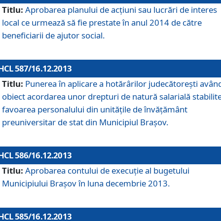
Titlu:
Aprobarea planului de acţiuni sau lucrări de interes
local ce urmează să fie prestate în anul 2014 de către
beneficiarii de ajutor social.
HCL 587/16.12.2013
Titlu:
Punerea în aplicare a hotărârilor judecătoreşti avân
obiect acordarea unor drepturi de natură salarială stabilite
favoarea personalului din unităţile de învăţământ
preuniversitar de stat din Municipiul Braşov.
HCL 586/16.12.2013
Titlu:
Aprobarea contului de execuţie al bugetului
Municipiului Braşov în luna decembrie 2013.
HCL 585/16.12.2013