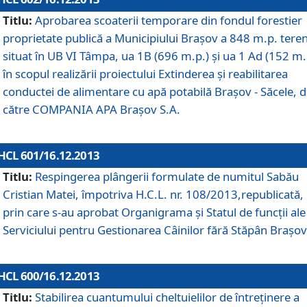
Titlu:
Aprobarea scoaterii temporare din fondul forestier
proprietate publică a Municipiului Braşov a 848 m.p. tere
situat în UB VI Tâmpa, ua 1B (696 m.p.) şi ua 1 Ad (152 m.
în scopul realizării proiectului Extinderea şi reabilitarea
conductei de alimentare cu apă potabilă Braşov - Săcele, 
către COMPANIA APA Braşov S.A.
HCL 601/16.12.2013
Titlu:
Respingerea plângerii formulate de numitul Sabău
Cristian Matei, împotriva H.C.L. nr. 108/2013,republicată,
prin care s-au aprobat Organigrama şi Statul de funcţii ale
Serviciului pentru Gestionarea Câinilor fără Stăpân Braşov
HCL 600/16.12.2013
Titlu:
Stabilirea cuantumului cheltuielilor de întreţinere a