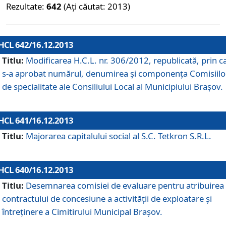
Rezultate:
642
(Ați căutat: 2013)
HCL 642/16.12.2013
Titlu:
Modificarea H.C.L. nr. 306/2012, republicată, prin c
s-a aprobat numărul, denumirea şi componenţa Comisiilo
de specialitate ale Consiliului Local al Municipiului Braşov.
HCL 641/16.12.2013
Titlu:
Majorarea capitalului social al S.C. Tetkron S.R.L.
HCL 640/16.12.2013
Titlu:
Desemnarea comisiei de evaluare pentru atribuirea
contractului de concesiune a activităţii de exploatare şi
întreţinere a Cimitirului Municipal Braşov.