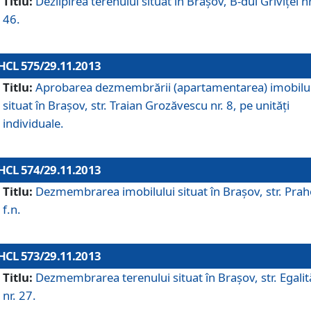
Titlu:
Dezlipirea terenului situat în Braşov, B-dul Griviţei nr
46.
HCL 575/29.11.2013
Titlu:
Aprobarea dezmembrării (apartamentarea) imobilu
situat în Braşov, str. Traian Grozăvescu nr. 8, pe unităţi
individuale.
HCL 574/29.11.2013
Titlu:
Dezmembrarea imobilului situat în Braşov, str. Pra
f.n.
HCL 573/29.11.2013
Titlu:
Dezmembrarea terenului situat în Braşov, str. Egalită
nr. 27.