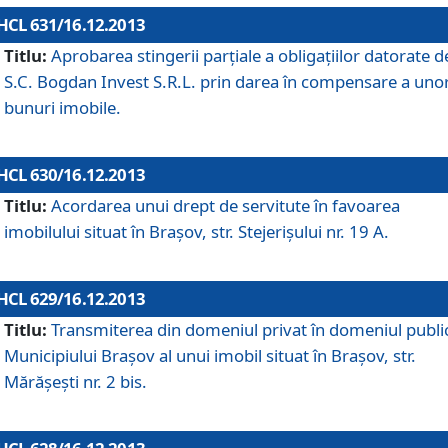
HCL 631/16.12.2013
Titlu:
Aprobarea stingerii parţiale a obligaţiilor datorate d
S.C. Bogdan Invest S.R.L. prin darea în compensare a uno
bunuri imobile.
HCL 630/16.12.2013
Titlu:
Acordarea unui drept de servitute în favoarea
imobilului situat în Braşov, str. Stejerişului nr. 19 A.
HCL 629/16.12.2013
Titlu:
Transmiterea din domeniul privat în domeniul public
Municipiului Braşov al unui imobil situat în Braşov, str.
Mărăşeşti nr. 2 bis.