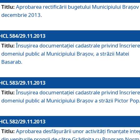
Titlu:
Aprobarea rectificării bugetului Municipiului Braşov 
decembrie 2013.
HCL 584/29.11.2013
Titlu:
Însuşirea documentaţiei cadastrale privind înscriere
domeniul public al Municipiului Braşov, a străzii Matei
Basarab.
HCL 583/29.11.2013
Titlu:
Însuşirea documentaţiei cadastrale privind înscriere
domeniul public al Municipiului Braşov a străzii Pictor Pop
HCL 582/29.11.2013
Titlu:
Aprobarea desfăşurării unor activităţi finanţate inte
din veniturile proprii de către Grădiniţa cu Program Norm