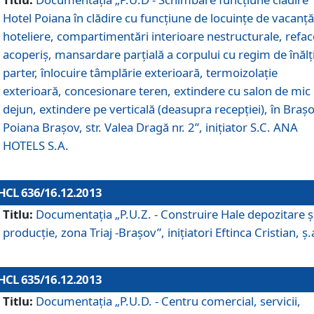
Hotel Poiana în clădire cu funcţiune de locuinţe de vacanţă
hoteliere, compartimentări interioare nestructurale, refa
acoperiş, mansardare parţială a corpului cu regim de înăl
parter, înlocuire tâmplărie exterioară, termoizolaţie
exterioară, concesionare teren, extindere cu salon de mic
dejun, extindere pe verticală (deasupra recepţiei), în Braşo
Poiana Braşov, str. Valea Dragă nr. 2”, iniţiator S.C. ANA
HOTELS S.A.
HCL 636/16.12.2013
Titlu:
Documentaţia „P.U.Z. - Construire Hale depozitare ş
producţie, zona Triaj -Braşov”, iniţiatori Eftinca Cristian, ş.
HCL 635/16.12.2013
Titlu:
Documentaţia „P.U.D. - Centru comercial, servicii,