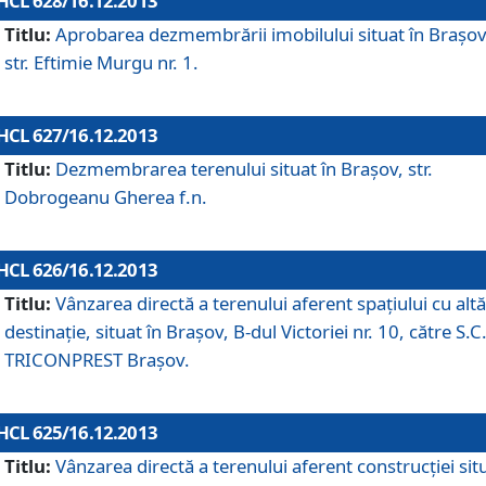
HCL 628/16.12.2013
Titlu:
Aprobarea dezmembrării imobilului situat în Braşov
str. Eftimie Murgu nr. 1.
HCL 627/16.12.2013
Titlu:
Dezmembrarea terenului situat în Braşov, str.
Dobrogeanu Gherea f.n.
HCL 626/16.12.2013
Titlu:
Vânzarea directă a terenului aferent spaţiului cu altă
destinaţie, situat în Braşov, B-dul Victoriei nr. 10, către S.C
TRICONPREST Braşov.
HCL 625/16.12.2013
Titlu:
Vânzarea directă a terenului aferent construcţiei sit