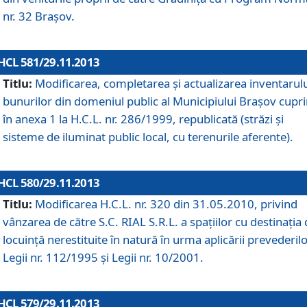
nr. 32 Braşov.
HCL 581/29.11.2013
Titlu:
Modificarea, completarea şi actualizarea inventarul
bunurilor din domeniul public al Municipiului Braşov cupr
în anexa 1 la H.C.L. nr. 286/1999, republicată (străzi şi
sisteme de iluminat public local, cu terenurile aferente).
HCL 580/29.11.2013
Titlu:
Modificarea H.C.L. nr. 320 din 31.05.2010, privind
vânzarea de către S.C. RIAL S.R.L. a spaţiilor cu destinaţia
locuinţă nerestituite în natură în urma aplicării prevederil
Legii nr. 112/1995 şi Legii nr. 10/2001.
HCL 579/29.11.2013