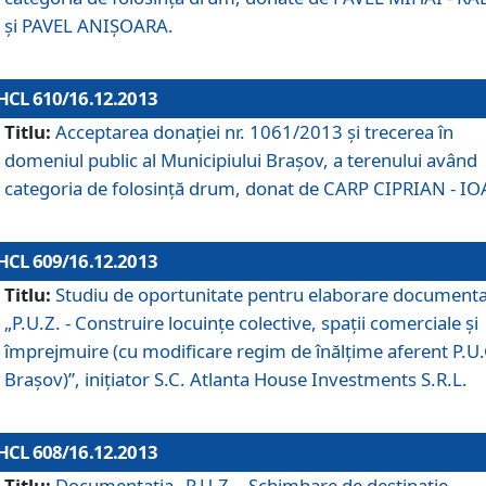
şi PAVEL ANIŞOARA.
HCL 610/16.12.2013
Titlu:
Acceptarea donaţiei nr. 1061/2013 şi trecerea în
domeniul public al Municipiului Braşov, a terenului având
categoria de folosinţă drum, donat de CARP CIPRIAN - IO
HCL 609/16.12.2013
Titlu:
Studiu de oportunitate pentru elaborare documenta
„P.U.Z. - Construire locuinţe colective, spaţii comerciale şi
împrejmuire (cu modificare regim de înălţime aferent P.U.
Braşov)”, iniţiator S.C. Atlanta House Investments S.R.L.
HCL 608/16.12.2013
Titlu:
Documentaţia „P.U.Z. - Schimbare de destinaţie,