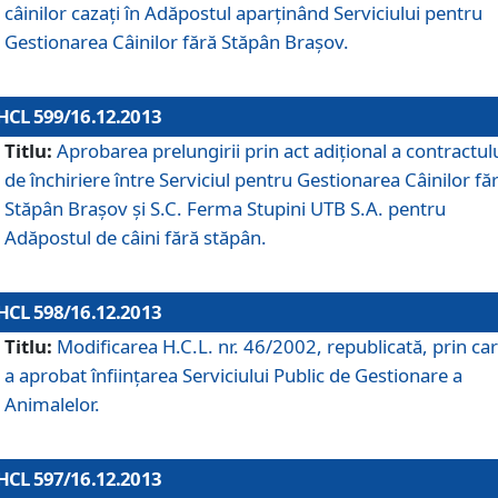
câinilor cazaţi în Adăpostul aparţinând Serviciului pentru
Gestionarea Câinilor fără Stăpân Braşov.
HCL 599/16.12.2013
Titlu:
Aprobarea prelungirii prin act adiţional a contractul
de închiriere între Serviciul pentru Gestionarea Câinilor fă
Stăpân Braşov şi S.C. Ferma Stupini UTB S.A. pentru
Adăpostul de câini fără stăpân.
HCL 598/16.12.2013
Titlu:
Modificarea H.C.L. nr. 46/2002, republicată, prin car
a aprobat înfiinţarea Serviciului Public de Gestionare a
Animalelor.
HCL 597/16.12.2013