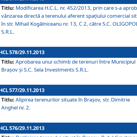
Titlu:
Modificarea H.C.L. nr. 452/2013, prin care s-a aprob
vânzarea directă a terenului aferent spaţiului comercial si
în str. Mihail Kogălniceanu nr. 13, C 2, către S.C. OLIGOPO
S.R.L.
HCL 578/29.11.2013
Titlu:
Aprobarea unui schimb de terenuri între Municipiul
Braşov şi S.C. Sela Investments S.R.L.
HCL 577/29.11.2013
Titlu:
Alipirea terenurilor situate în Braşov, str. Dimitrie
Anghel nr. 2.
HCL 576/29.11.2013