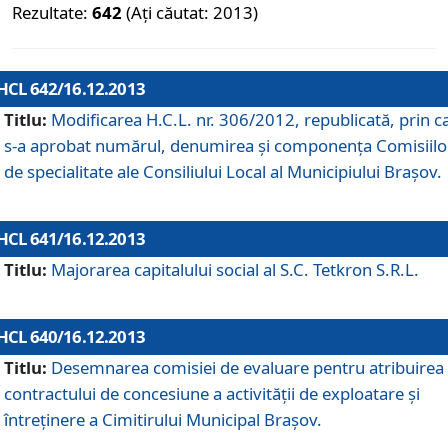
Rezultate:
642
(Ați căutat: 2013)
HCL 642/16.12.2013
Titlu:
Modificarea H.C.L. nr. 306/2012, republicată, prin c
s-a aprobat numărul, denumirea şi componenţa Comisiilo
de specialitate ale Consiliului Local al Municipiului Braşov.
HCL 641/16.12.2013
Titlu:
Majorarea capitalului social al S.C. Tetkron S.R.L.
HCL 640/16.12.2013
Titlu:
Desemnarea comisiei de evaluare pentru atribuirea
contractului de concesiune a activităţii de exploatare şi
întreţinere a Cimitirului Municipal Braşov.