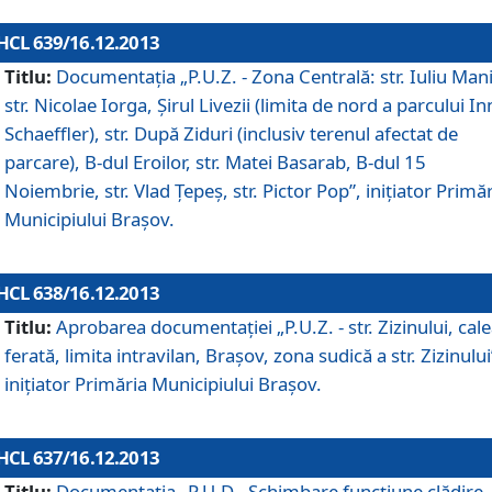
HCL 639/16.12.2013
Titlu:
Documentaţia „P.U.Z. - Zona Centrală: str. Iuliu Man
str. Nicolae Iorga, Şirul Livezii (limita de nord a parcului In
Schaeffler), str. După Ziduri (inclusiv terenul afectat de
parcare), B-dul Eroilor, str. Matei Basarab, B-dul 15
Noiembrie, str. Vlad Ţepeş, str. Pictor Pop”, iniţiator Primă
Municipiului Braşov.
HCL 638/16.12.2013
Titlu:
Aprobarea documentaţiei „P.U.Z. - str. Zizinului, cal
ferată, limita intravilan, Braşov, zona sudică a str. Zizinului
iniţiator Primăria Municipiului Braşov.
HCL 637/16.12.2013
Titlu:
Documentaţia „P.U.D - Schimbare funcţiune clădire