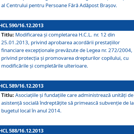
al Centrului pentru Persoane Fără Adăpost Braşov.
HCL 590/16.12.2013
Titlu:
Modificarea şi completarea H.C.L. nr. 12 din
25.01.2013, privind aprobarea acordării prestaţiilor
financiare excepţionale prevăzute de Legea nr. 272/2004,
privind protecţia şi promovarea drepturilor copilului, cu
modificările şi completările ulterioare.
HCL 589/16.12.2013
Titlu:
Asociaţiile şi fundaţiile care administrează unităţi de
asistenţă socială îndreptăţite să primească subvenţie de la
bugetul local în anul 2014.
HCL 588/16.12.2013