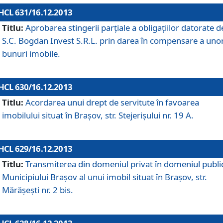
HCL 631/16.12.2013
Titlu:
Aprobarea stingerii parţiale a obligaţiilor datorate d
S.C. Bogdan Invest S.R.L. prin darea în compensare a uno
bunuri imobile.
HCL 630/16.12.2013
Titlu:
Acordarea unui drept de servitute în favoarea
imobilului situat în Braşov, str. Stejerişului nr. 19 A.
HCL 629/16.12.2013
Titlu:
Transmiterea din domeniul privat în domeniul public
Municipiului Braşov al unui imobil situat în Braşov, str.
Mărăşeşti nr. 2 bis.