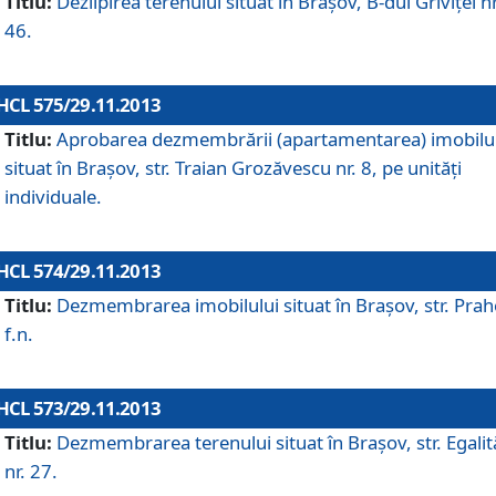
Titlu:
Dezlipirea terenului situat în Braşov, B-dul Griviţei nr
46.
HCL 575/29.11.2013
Titlu:
Aprobarea dezmembrării (apartamentarea) imobilu
situat în Braşov, str. Traian Grozăvescu nr. 8, pe unităţi
individuale.
HCL 574/29.11.2013
Titlu:
Dezmembrarea imobilului situat în Braşov, str. Pra
f.n.
HCL 573/29.11.2013
Titlu:
Dezmembrarea terenului situat în Braşov, str. Egalită
nr. 27.