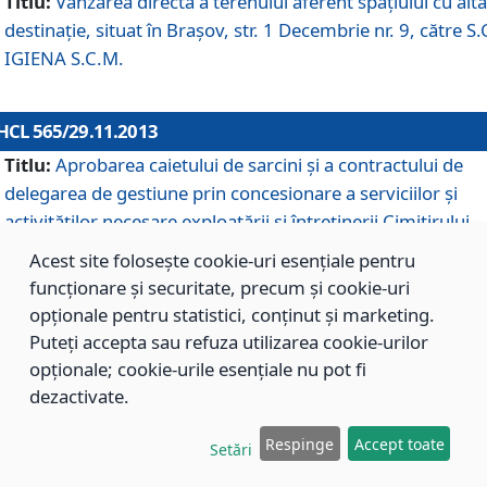
Titlu:
Vânzarea directă a terenului aferent spaţiului cu altă
destinaţie, situat în Braşov, str. 1 Decembrie nr. 9, către S.
IGIENA S.C.M.
HCL 565/29.11.2013
Titlu:
Aprobarea caietului de sarcini şi a contractului de
delegarea de gestiune prin concesionare a serviciilor şi
activităţilor necesare exploatării şi întreţinerii Cimitirului
Municipal Braşov situat în str. Dimitrie Anghel nr. 19.
Acest site folosește cookie-uri esențiale pentru
funcționare și securitate, precum și cookie-uri
opționale pentru statistici, conținut și marketing.
HCL 564/29.11.2013
Puteți accepta sau refuza utilizarea cookie-urilor
Titlu:
Completarea şi modificarea H.C.L. nr. 446/2013, pr
opționale; cookie-urile esențiale nu pot fi
care s-a aprobat studiul de fundamentare pentru
dezactivate.
concesionarea serviciilor de administrare a Cimitirului
Municipal Braşov.
Respinge
Accept toate
Setări