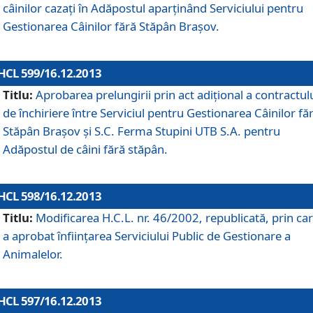
câinilor cazaţi în Adăpostul aparţinând Serviciului pentru
Gestionarea Câinilor fără Stăpân Braşov.
HCL 599/16.12.2013
Titlu:
Aprobarea prelungirii prin act adiţional a contractul
de închiriere între Serviciul pentru Gestionarea Câinilor fă
Stăpân Braşov şi S.C. Ferma Stupini UTB S.A. pentru
Adăpostul de câini fără stăpân.
HCL 598/16.12.2013
Titlu:
Modificarea H.C.L. nr. 46/2002, republicată, prin car
a aprobat înfiinţarea Serviciului Public de Gestionare a
Animalelor.
HCL 597/16.12.2013