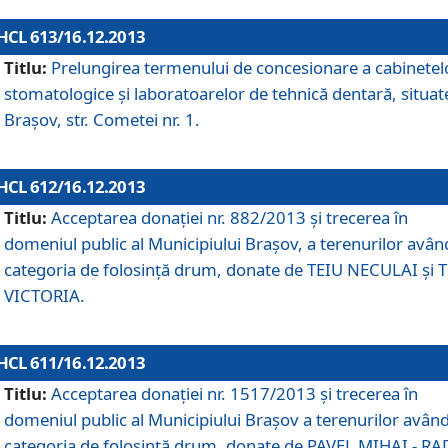
HCL 613/16.12.2013
Titlu:
Prelungirea termenului de concesionare a cabinetel
stomatologice şi laboratoarelor de tehnică dentară, situat
Braşov, str. Cometei nr. 1.
HCL 612/16.12.2013
Titlu:
Acceptarea donaţiei nr. 882/2013 şi trecerea în
domeniul public al Municipiului Braşov, a terenurilor avân
categoria de folosinţă drum, donate de TEIU NECULAI şi 
VICTORIA.
HCL 611/16.12.2013
Titlu:
Acceptarea donaţiei nr. 1517/2013 şi trecerea în
domeniul public al Municipiului Braşov a terenurilor avân
categoria de folosinţă drum, donate de PAVEL MIHAI - R