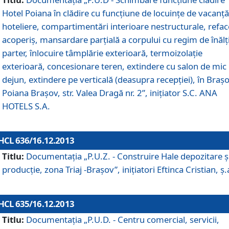
Hotel Poiana în clădire cu funcţiune de locuinţe de vacanţă
hoteliere, compartimentări interioare nestructurale, refa
acoperiş, mansardare parţială a corpului cu regim de înăl
parter, înlocuire tâmplărie exterioară, termoizolaţie
exterioară, concesionare teren, extindere cu salon de mic
dejun, extindere pe verticală (deasupra recepţiei), în Braşo
Poiana Braşov, str. Valea Dragă nr. 2”, iniţiator S.C. ANA
HOTELS S.A.
HCL 636/16.12.2013
Titlu:
Documentaţia „P.U.Z. - Construire Hale depozitare ş
producţie, zona Triaj -Braşov”, iniţiatori Eftinca Cristian, ş.
HCL 635/16.12.2013
Titlu:
Documentaţia „P.U.D. - Centru comercial, servicii,