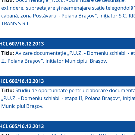
extindere, supraetajare şi reamenajare staţie telegondolă 
cabană, zona Postăvarul - Poiana Braşov”, iniţiator S.C. 
TRANS S.R.L.
HCL 607/16.12.2013
Titlu:
Avizare documentaţie „P.U.Z. - Domeniu schiabil - e
II, Poiana Braşov”, iniţiator Municipiul Braşov.
HCL 606/16.12.2013
Titlu:
Studiu de oportunitate pentru elaborare documenta
„P.U.Z. - Domeniu schiabil - etapa II, Poiana Braşov”, iniţia
Municipiul Braşov.
HCL 605/16.12.2013