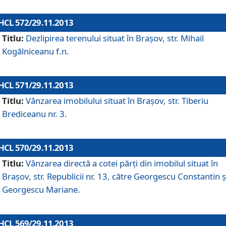
HCL 572/29.11.2013
Titlu:
Dezlipirea terenului situat în Braşov, str. Mihail
Kogălniceanu f.n.
HCL 571/29.11.2013
Titlu:
Vânzarea imobilului situat în Braşov, str. Tiberiu
Brediceanu nr. 3.
HCL 570/29.11.2013
Titlu:
Vânzarea directă a cotei părţi din imobilul situat în
Braşov, str. Republicii nr. 13, către Georgescu Constantin ş
Georgescu Mariane.
HCL 569/29.11.2013