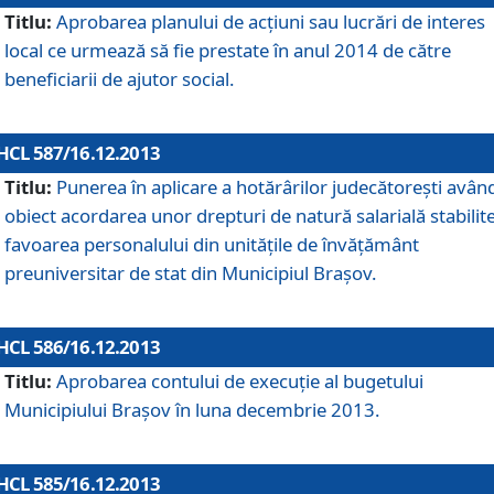
Titlu:
Aprobarea planului de acţiuni sau lucrări de interes
local ce urmează să fie prestate în anul 2014 de către
beneficiarii de ajutor social.
HCL 587/16.12.2013
Titlu:
Punerea în aplicare a hotărârilor judecătoreşti avân
obiect acordarea unor drepturi de natură salarială stabilite
favoarea personalului din unităţile de învăţământ
preuniversitar de stat din Municipiul Braşov.
HCL 586/16.12.2013
Titlu:
Aprobarea contului de execuţie al bugetului
Municipiului Braşov în luna decembrie 2013.
HCL 585/16.12.2013