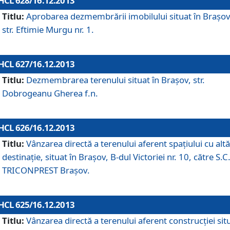
HCL 628/16.12.2013
Titlu:
Aprobarea dezmembrării imobilului situat în Braşov
str. Eftimie Murgu nr. 1.
HCL 627/16.12.2013
Titlu:
Dezmembrarea terenului situat în Braşov, str.
Dobrogeanu Gherea f.n.
HCL 626/16.12.2013
Titlu:
Vânzarea directă a terenului aferent spaţiului cu altă
destinaţie, situat în Braşov, B-dul Victoriei nr. 10, către S.C
TRICONPREST Braşov.
HCL 625/16.12.2013
Titlu:
Vânzarea directă a terenului aferent construcţiei sit