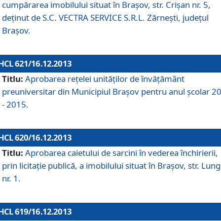
cumpărarea imobilului situat în Braşov, str. Crişan nr. 5,
deţinut de S.C. VECTRA SERVICE S.R.L. Zărneşti, judeţul
Braşov.
HCL 621/16.12.2013
Titlu:
Aprobarea reţelei unităţilor de învăţământ
preuniversitar din Municipiul Braşov pentru anul şcolar 2
- 2015.
HCL 620/16.12.2013
Titlu:
Aprobarea caietului de sarcini în vederea închirierii,
prin licitaţie publică, a imobilului situat în Braşov, str. Lun
nr. 1.
HCL 619/16.12.2013