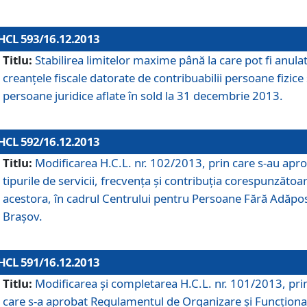
HCL 593/16.12.2013
Titlu:
Stabilirea limitelor maxime până la care pot fi anula
creanţele fiscale datorate de contribuabilii persoane fizice 
persoane juridice aflate în sold la 31 decembrie 2013.
HCL 592/16.12.2013
Titlu:
Modificarea H.C.L. nr. 102/2013, prin care s-au apr
tipurile de servicii, frecvenţa şi contribuţia corespunzătoa
acestora, în cadrul Centrului pentru Persoane Fără Adăpo
Braşov.
HCL 591/16.12.2013
Titlu:
Modificarea şi completarea H.C.L. nr. 101/2013, pri
care s-a aprobat Regulamentul de Organizare şi Funcţion