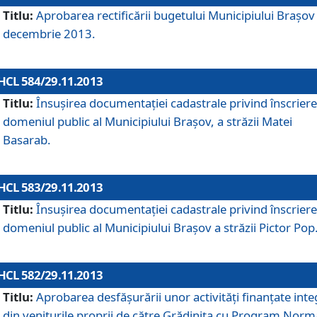
Titlu:
Aprobarea rectificării bugetului Municipiului Braşov 
decembrie 2013.
HCL 584/29.11.2013
Titlu:
Însuşirea documentaţiei cadastrale privind înscriere
domeniul public al Municipiului Braşov, a străzii Matei
Basarab.
HCL 583/29.11.2013
Titlu:
Însuşirea documentaţiei cadastrale privind înscriere
domeniul public al Municipiului Braşov a străzii Pictor Pop
HCL 582/29.11.2013
Titlu:
Aprobarea desfăşurării unor activităţi finanţate inte
din veniturile proprii de către Grădiniţa cu Program Norm