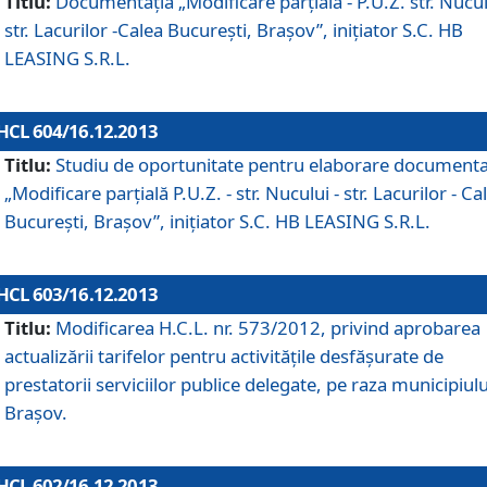
Titlu:
Documentaţia „Modificare parţială - P.U.Z. str. Nucul
str. Lacurilor -Calea Bucureşti, Braşov”, iniţiator S.C. HB
LEASING S.R.L.
HCL 604/16.12.2013
Titlu:
Studiu de oportunitate pentru elaborare documenta
„Modificare parţială P.U.Z. - str. Nucului - str. Lacurilor - Ca
Bucureşti, Braşov”, iniţiator S.C. HB LEASING S.R.L.
HCL 603/16.12.2013
Titlu:
Modificarea H.C.L. nr. 573/2012, privind aprobarea
actualizării tarifelor pentru activităţile desfăşurate de
prestatorii serviciilor publice delegate, pe raza municipiulu
Braşov.
HCL 602/16.12.2013