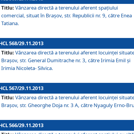
Titlu:
Vânzarea directă a terenului aferent spaţiului
comercial, situat în Braşov, str. Republicii nr. 9, către Enea
Tatiana.
HCL 568/29.11.2013
Titlu:
Vânzarea directă a terenului aferent locuinţei situate
Braşov, str. General Dumitrache nr. 3, către Irimia Emil şi
Irimia Nicoleta- Silvica.
HCL 567/29.11.2013
Titlu:
Vânzarea directă a terenului aferent locuinţei situate
Braşov, str. Gheorghe Doja nr. 3 A, către Nyaguly Erno-Br
HCL 566/29.11.2013