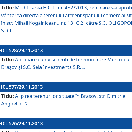
Titlu:
Modificarea H.C.L. nr. 452/2013, prin care s-a aprob
vânzarea directă a terenului aferent spaţiului comercial si
în str. Mihail Kogălniceanu nr. 13, C 2, către S.C. OLIGOPO
S.R.L.
HCL 578/29.11.2013
Titlu:
Aprobarea unui schimb de terenuri între Municipiul
Braşov şi S.C. Sela Investments S.R.L.
HCL 577/29.11.2013
Titlu:
Alipirea terenurilor situate în Braşov, str. Dimitrie
Anghel nr. 2.
HCL 576/29.11.2013