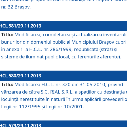
nr. 32 Braşov.
HCL 581/29.11.2013
Titlu:
Modificarea, completarea şi actualizarea inventarul
bunurilor din domeniul public al Municipiului Braşov cupr
în anexa 1 la H.C.L. nr. 286/1999, republicată (străzi şi
sisteme de iluminat public local, cu terenurile aferente).
HCL 580/29.11.2013
Titlu:
Modificarea H.C.L. nr. 320 din 31.05.2010, privind
vânzarea de către S.C. RIAL S.R.L. a spaţiilor cu destinaţia
locuinţă nerestituite în natură în urma aplicării prevederil
Legii nr. 112/1995 şi Legii nr. 10/2001.
HCL 579/29.11.2013