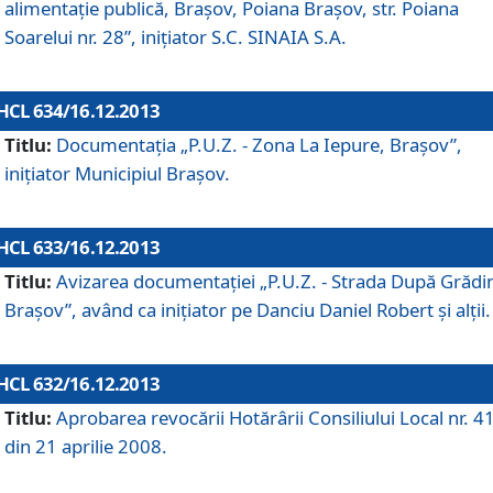
alimentaţie publică, Braşov, Poiana Braşov, str. Poiana
Soarelui nr. 28”, iniţiator S.C. SINAIA S.A.
HCL 634/16.12.2013
Titlu:
Documentaţia „P.U.Z. - Zona La Iepure, Braşov”,
iniţiator Municipiul Braşov.
HCL 633/16.12.2013
Titlu:
Avizarea documentaţiei „P.U.Z. - Strada După Grădin
Braşov”, având ca iniţiator pe Danciu Daniel Robert şi alţii.
HCL 632/16.12.2013
Titlu:
Aprobarea revocării Hotărârii Consiliului Local nr. 4
din 21 aprilie 2008.