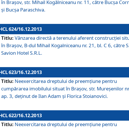
în Braşov, str. Mihail Kogălniceanu nr. 11, către Bucşa Cor
şi Bucşa Paraschiva.
HCL 624/16.12.2013
Titlu:
Vânzarea directă a terenului aferent construcţiei sit
în Braşov, B-dul Mihail Kogalniceanu nr. 21, bl. C 6, către S
Savion Hotel S.R.L.
HCL 623/16.12.2013
Titlu:
Neexercitarea dreptului de preemţiune pentru
cumpărarea imobilului situat în Braşov, str. Mureşenilor nr
ap. 3, deţinut de Ilan Adam şi Florica Stoianovici.
HCL 622/16.12.2013
Titlu:
Neexercitarea dreptului de preemţiune pentru