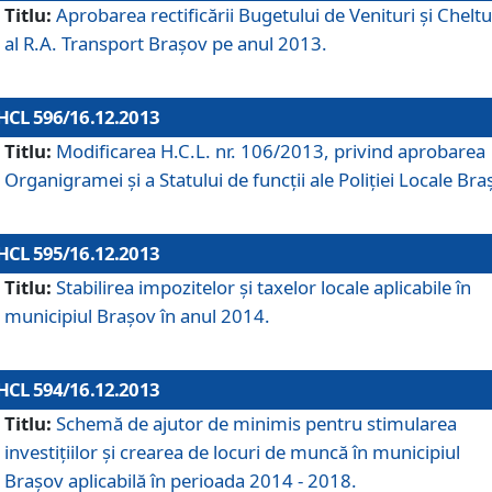
Titlu:
Aprobarea rectificării Bugetului de Venituri şi Cheltui
al R.A. Transport Braşov pe anul 2013.
HCL 596/16.12.2013
Titlu:
Modificarea H.C.L. nr. 106/2013, privind aprobarea
Organigramei şi a Statului de funcţii ale Poliţiei Locale Bra
HCL 595/16.12.2013
Titlu:
Stabilirea impozitelor şi taxelor locale aplicabile în
municipiul Braşov în anul 2014.
HCL 594/16.12.2013
Titlu:
Schemă de ajutor de minimis pentru stimularea
investiţiilor şi crearea de locuri de muncă în municipiul
Braşov aplicabilă în perioada 2014 - 2018.