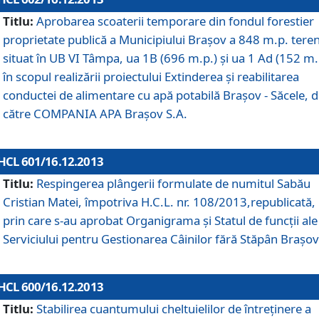
Titlu:
Aprobarea scoaterii temporare din fondul forestier
proprietate publică a Municipiului Braşov a 848 m.p. tere
situat în UB VI Tâmpa, ua 1B (696 m.p.) şi ua 1 Ad (152 m.
în scopul realizării proiectului Extinderea şi reabilitarea
conductei de alimentare cu apă potabilă Braşov - Săcele, 
către COMPANIA APA Braşov S.A.
HCL 601/16.12.2013
Titlu:
Respingerea plângerii formulate de numitul Sabău
Cristian Matei, împotriva H.C.L. nr. 108/2013,republicată,
prin care s-au aprobat Organigrama şi Statul de funcţii ale
Serviciului pentru Gestionarea Câinilor fără Stăpân Braşov
HCL 600/16.12.2013
Titlu:
Stabilirea cuantumului cheltuielilor de întreţinere a