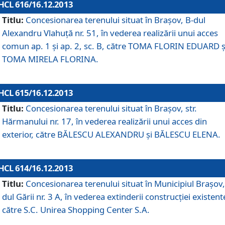
HCL 616/16.12.2013
Titlu:
Concesionarea terenului situat în Braşov, B-dul
Alexandru Vlahuţă nr. 51, în vederea realizării unui acces
comun ap. 1 şi ap. 2, sc. B, către TOMA FLORIN EDUARD ş
TOMA MIRELA FLORINA.
HCL 615/16.12.2013
Titlu:
Concesionarea terenului situat în Braşov, str.
Hărmanului nr. 17, în vederea realizării unui acces din
exterior, către BĂLESCU ALEXANDRU şi BĂLESCU ELENA.
HCL 614/16.12.2013
Titlu:
Concesionarea terenului situat în Municipiul Braşov,
dul Gării nr. 3 A, în vederea extinderii construcţiei existent
către S.C. Unirea Shopping Center S.A.