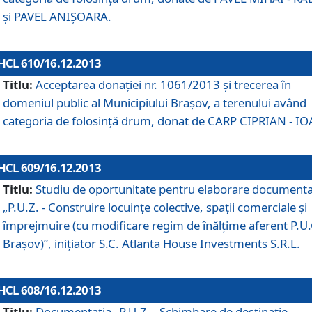
şi PAVEL ANIŞOARA.
HCL 610/16.12.2013
Titlu:
Acceptarea donaţiei nr. 1061/2013 şi trecerea în
domeniul public al Municipiului Braşov, a terenului având
categoria de folosinţă drum, donat de CARP CIPRIAN - IO
HCL 609/16.12.2013
Titlu:
Studiu de oportunitate pentru elaborare documenta
„P.U.Z. - Construire locuinţe colective, spaţii comerciale şi
împrejmuire (cu modificare regim de înălţime aferent P.U.
Braşov)”, iniţiator S.C. Atlanta House Investments S.R.L.
HCL 608/16.12.2013
Titlu:
Documentaţia „P.U.Z. - Schimbare de destinaţie,