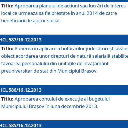
Titlu:
Aprobarea planului de acţiuni sau lucrări de interes
local ce urmează să fie prestate în anul 2014 de către
beneficiarii de ajutor social.
HCL 587/16.12.2013
Titlu:
Punerea în aplicare a hotărârilor judecătoreşti avân
obiect acordarea unor drepturi de natură salarială stabilite
favoarea personalului din unităţile de învăţământ
preuniversitar de stat din Municipiul Braşov.
HCL 586/16.12.2013
Titlu:
Aprobarea contului de execuţie al bugetului
Municipiului Braşov în luna decembrie 2013.
HCL 585/16.12.2013