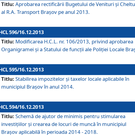
Titlu:
Aprobarea rectificării Bugetului de Venituri şi Cheltui
al R.A. Transport Braşov pe anul 2013.
HCL 596/16.12.2013
Titlu:
Modificarea H.C.L. nr. 106/2013, privind aprobarea
Organigramei şi a Statului de funcţii ale Poliţiei Locale Bra
HCL 595/16.12.2013
Titlu:
Stabilirea impozitelor şi taxelor locale aplicabile în
municipiul Braşov în anul 2014.
HCL 594/16.12.2013
Titlu:
Schemă de ajutor de minimis pentru stimularea
investiţiilor şi crearea de locuri de muncă în municipiul
Braşov aplicabilă în perioada 2014 - 2018.