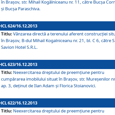
în Braşov, str. Mihail Kogălniceanu nr. 11, către Bucşa Cor
şi Bucşa Paraschiva.
HCL 624/16.12.2013
Titlu:
Vânzarea directă a terenului aferent construcţiei sit
în Braşov, B-dul Mihail Kogalniceanu nr. 21, bl. C 6, către S
Savion Hotel S.R.L.
HCL 623/16.12.2013
Titlu:
Neexercitarea dreptului de preemţiune pentru
cumpărarea imobilului situat în Braşov, str. Mureşenilor nr
ap. 3, deţinut de Ilan Adam şi Florica Stoianovici.
HCL 622/16.12.2013
Titlu:
Neexercitarea dreptului de preemţiune pentru