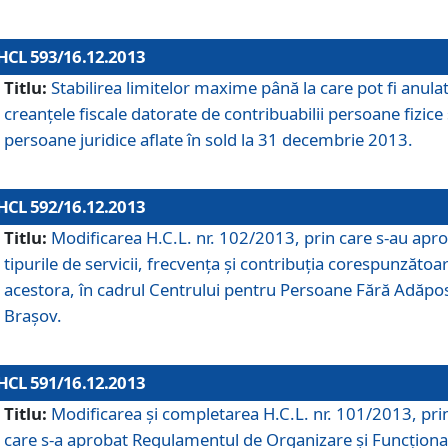
HCL 593/16.12.2013
Titlu:
Stabilirea limitelor maxime până la care pot fi anula
creanţele fiscale datorate de contribuabilii persoane fizice 
persoane juridice aflate în sold la 31 decembrie 2013.
HCL 592/16.12.2013
Titlu:
Modificarea H.C.L. nr. 102/2013, prin care s-au apr
tipurile de servicii, frecvenţa şi contribuţia corespunzătoa
acestora, în cadrul Centrului pentru Persoane Fără Adăpo
Braşov.
HCL 591/16.12.2013
Titlu:
Modificarea şi completarea H.C.L. nr. 101/2013, pri
care s-a aprobat Regulamentul de Organizare şi Funcţion