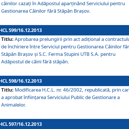
câinilor cazaţi în Adăpostul aparţinând Serviciului pentru
Gestionarea Câinilor fără Stăpân Braşov.
HCL 599/16.12.2013
Titlu:
Aprobarea prelungirii prin act adiţional a contractul
de închiriere între Serviciul pentru Gestionarea Câinilor fă
Stăpân Braşov şi S.C. Ferma Stupini UTB S.A. pentru
Adăpostul de câini fără stăpân.
HCL 598/16.12.2013
Titlu:
Modificarea H.C.L. nr. 46/2002, republicată, prin car
a aprobat înfiinţarea Serviciului Public de Gestionare a
Animalelor.
HCL 597/16.12.2013