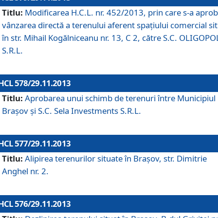
Titlu:
Modificarea H.C.L. nr. 452/2013, prin care s-a aprob
vânzarea directă a terenului aferent spaţiului comercial si
în str. Mihail Kogălniceanu nr. 13, C 2, către S.C. OLIGOPO
S.R.L.
HCL 578/29.11.2013
Titlu:
Aprobarea unui schimb de terenuri între Municipiul
Braşov şi S.C. Sela Investments S.R.L.
HCL 577/29.11.2013
Titlu:
Alipirea terenurilor situate în Braşov, str. Dimitrie
Anghel nr. 2.
HCL 576/29.11.2013