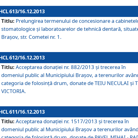
HCL 613/16.12.2013
Titlu:
Prelungirea termenului de concesionare a cabinetel
stomatologice şi laboratoarelor de tehnică dentară, situat
Braşov, str. Cometei nr. 1.
HCL 612/16.12.2013
Titlu:
Acceptarea donaţiei nr. 882/2013 şi trecerea în
domeniul public al Municipiului Braşov, a terenurilor avân
categoria de folosinţă drum, donate de TEIU NECULAI şi 
VICTORIA.
HCL 611/16.12.2013
Titlu:
Acceptarea donaţiei nr. 1517/2013 şi trecerea în
domeniul public al Municipiului Braşov a terenurilor avân
categoria de folosinţă drum, donate de PAVEL MIHAI - R