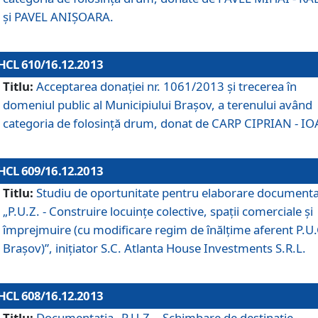
şi PAVEL ANIŞOARA.
HCL 610/16.12.2013
Titlu:
Acceptarea donaţiei nr. 1061/2013 şi trecerea în
domeniul public al Municipiului Braşov, a terenului având
categoria de folosinţă drum, donat de CARP CIPRIAN - IO
HCL 609/16.12.2013
Titlu:
Studiu de oportunitate pentru elaborare documenta
„P.U.Z. - Construire locuinţe colective, spaţii comerciale şi
împrejmuire (cu modificare regim de înălţime aferent P.U.
Braşov)”, iniţiator S.C. Atlanta House Investments S.R.L.
HCL 608/16.12.2013
Titlu:
Documentaţia „P.U.Z. - Schimbare de destinaţie,