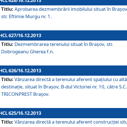
HCL 628/16.12.2013
Titlu:
Aprobarea dezmembrării imobilului situat în Braşov
str. Eftimie Murgu nr. 1.
HCL 627/16.12.2013
Titlu:
Dezmembrarea terenului situat în Braşov, str.
Dobrogeanu Gherea f.n.
HCL 626/16.12.2013
Titlu:
Vânzarea directă a terenului aferent spaţiului cu altă
destinaţie, situat în Braşov, B-dul Victoriei nr. 10, către S.C
TRICONPREST Braşov.
HCL 625/16.12.2013
Titlu:
Vânzarea directă a terenului aferent construcţiei sit