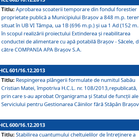
Titlu:
Aprobarea scoaterii temporare din fondul forestier
proprietate publică a Municipiului Braşov a 848 m.p. tere
situat în UB VI Tâmpa, ua 1B (696 m.p.) şi ua 1 Ad (152 m.
în scopul realizării proiectului Extinderea şi reabilitarea
conductei de alimentare cu apă potabilă Braşov - Săcele, 
către COMPANIA APA Braşov S.A.
HCL 601/16.12.2013
Titlu:
Respingerea plângerii formulate de numitul Sabău
Cristian Matei, împotriva H.C.L. nr. 108/2013,republicată,
prin care s-au aprobat Organigrama şi Statul de funcţii ale
Serviciului pentru Gestionarea Câinilor fără Stăpân Braşov
HCL 600/16.12.2013
Titlu:
Stabilirea cuantumului cheltuielilor de întreţinere a