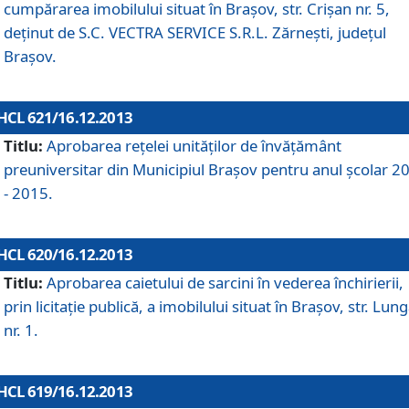
cumpărarea imobilului situat în Braşov, str. Crişan nr. 5,
deţinut de S.C. VECTRA SERVICE S.R.L. Zărneşti, judeţul
Braşov.
HCL 621/16.12.2013
Titlu:
Aprobarea reţelei unităţilor de învăţământ
preuniversitar din Municipiul Braşov pentru anul şcolar 2
- 2015.
HCL 620/16.12.2013
Titlu:
Aprobarea caietului de sarcini în vederea închirierii,
prin licitaţie publică, a imobilului situat în Braşov, str. Lun
nr. 1.
HCL 619/16.12.2013