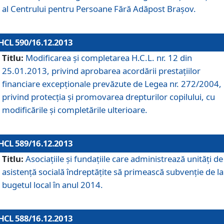
al Centrului pentru Persoane Fără Adăpost Braşov.
HCL 590/16.12.2013
Titlu:
Modificarea şi completarea H.C.L. nr. 12 din
25.01.2013, privind aprobarea acordării prestaţiilor
financiare excepţionale prevăzute de Legea nr. 272/2004,
privind protecţia şi promovarea drepturilor copilului, cu
modificările şi completările ulterioare.
HCL 589/16.12.2013
Titlu:
Asociaţiile şi fundaţiile care administrează unităţi de
asistenţă socială îndreptăţite să primească subvenţie de la
bugetul local în anul 2014.
HCL 588/16.12.2013