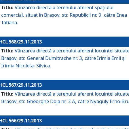
Titlu:
Vânzarea directă a terenului aferent spaţiului
comercial, situat în Braşov, str. Republicii nr. 9, către Enea
Tatiana.
HCL 568/29.11.2013
Titlu:
Vânzarea directă a terenului aferent locuinţei situate
Braşov, str. General Dumitrache nr. 3, către Irimia Emil şi
Irimia Nicoleta- Silvica.
HCL 567/29.11.2013
Titlu:
Vânzarea directă a terenului aferent locuinţei situate
Braşov, str. Gheorghe Doja nr. 3 A, către Nyaguly Erno-Br
HCL 566/29.11.2013