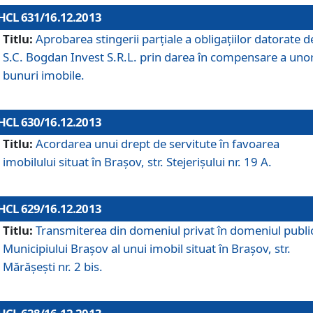
HCL 631/16.12.2013
Titlu:
Aprobarea stingerii parţiale a obligaţiilor datorate d
S.C. Bogdan Invest S.R.L. prin darea în compensare a uno
bunuri imobile.
HCL 630/16.12.2013
Titlu:
Acordarea unui drept de servitute în favoarea
imobilului situat în Braşov, str. Stejerişului nr. 19 A.
HCL 629/16.12.2013
Titlu:
Transmiterea din domeniul privat în domeniul public
Municipiului Braşov al unui imobil situat în Braşov, str.
Mărăşeşti nr. 2 bis.