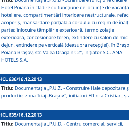
Hotel Poiana în clădire cu funcţiune de locuinţe de vacanţă
hoteliere, compartimentări interioare nestructurale, refa
acoperiş, mansardare parţială a corpului cu regim de înăl
parter, înlocuire tâmplărie exterioară, termoizolaţie
exterioară, concesionare teren, extindere cu salon de mic
dejun, extindere pe verticală (deasupra recepţiei), în Braşo
Poiana Braşov, str. Valea Dragă nr. 2”, iniţiator S.C. ANA
HOTELS S.A.
HCL 636/16.12.2013
Titlu:
Documentaţia „P.U.Z. - Construire Hale depozitare ş
producţie, zona Triaj -Braşov”, iniţiatori Eftinca Cristian, ş.
HCL 635/16.12.2013
Titlu:
Documentaţia „P.U.D. - Centru comercial, servicii,