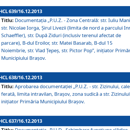
HCL 639/16.12.2013
Titlu:
Documentaţia „P.U.Z. - Zona Centrală: str. Iuliu Man
str. Nicolae Iorga, Şirul Livezii (limita de nord a parcului In
Schaeffler), str. După Ziduri (inclusiv terenul afectat de
parcare), B-dul Eroilor, str. Matei Basarab, B-dul 15
Noiembrie, str. Vlad Ţepeş, str. Pictor Pop”, iniţiator Primă
Municipiului Braşov.
HCL 638/16.12.2013
Titlu:
Aprobarea documentaţiei „P.U.Z. - str. Zizinului, cal
ferată, limita intravilan, Braşov, zona sudică a str. Zizinului
iniţiator Primăria Municipiului Braşov.
HCL 637/16.12.2013
Titlu:
Documentaţia „P.U.D - Schimbare funcţiune clădire