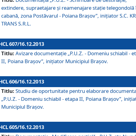
extindere, supraetajare şi reamenajare staţie telegondolă 
cabană, zona Postăvarul - Poiana Braşov”, iniţiator S.C. 
TRANS S.R.L.
HCL 607/16.12.2013
Titlu:
Avizare documentaţie „P.U.Z. - Domeniu schiabil - e
II, Poiana Braşov”, iniţiator Municipiul Braşov.
HCL 606/16.12.2013
Titlu:
Studiu de oportunitate pentru elaborare documenta
„P.U.Z. - Domeniu schiabil - etapa II, Poiana Braşov”, iniţia
Municipiul Braşov.
HCL 605/16.12.2013