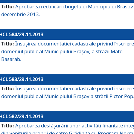
Titlu:
Aprobarea rectificării bugetului Municipiului Braşov 
decembrie 2013.
HCL 584/29.11.2013
Titlu:
Însuşirea documentaţiei cadastrale privind înscriere
domeniul public al Municipiului Braşov, a străzii Matei
Basarab.
HCL 583/29.11.2013
Titlu:
Însuşirea documentaţiei cadastrale privind înscriere
domeniul public al Municipiului Braşov a străzii Pictor Pop
HCL 582/29.11.2013
Titlu:
Aprobarea desfăşurării unor activităţi finanţate inte
din veniturile proprii de către Grădiniţa cu Program Norm