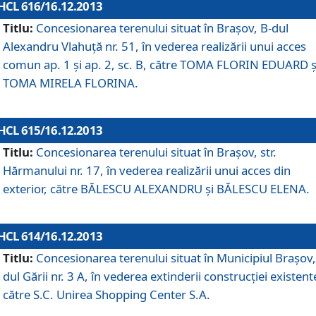
HCL 616/16.12.2013
Titlu:
Concesionarea terenului situat în Braşov, B-dul
Alexandru Vlahuţă nr. 51, în vederea realizării unui acces
comun ap. 1 şi ap. 2, sc. B, către TOMA FLORIN EDUARD ş
TOMA MIRELA FLORINA.
HCL 615/16.12.2013
Titlu:
Concesionarea terenului situat în Braşov, str.
Hărmanului nr. 17, în vederea realizării unui acces din
exterior, către BĂLESCU ALEXANDRU şi BĂLESCU ELENA.
HCL 614/16.12.2013
Titlu:
Concesionarea terenului situat în Municipiul Braşov,
dul Gării nr. 3 A, în vederea extinderii construcţiei existent
către S.C. Unirea Shopping Center S.A.