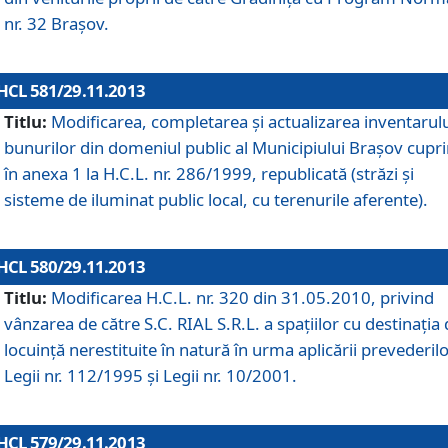
nr. 32 Braşov.
HCL 581/29.11.2013
Titlu:
Modificarea, completarea şi actualizarea inventarul
bunurilor din domeniul public al Municipiului Braşov cupr
în anexa 1 la H.C.L. nr. 286/1999, republicată (străzi şi
sisteme de iluminat public local, cu terenurile aferente).
HCL 580/29.11.2013
Titlu:
Modificarea H.C.L. nr. 320 din 31.05.2010, privind
vânzarea de către S.C. RIAL S.R.L. a spaţiilor cu destinaţia
locuinţă nerestituite în natură în urma aplicării prevederil
Legii nr. 112/1995 şi Legii nr. 10/2001.
HCL 579/29.11.2013