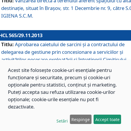
Titlu:
Vânzarea directă a terenului aferent spaţiului cu altă
destinaţie, situat în Braşov, str. 1 Decembrie nr. 9, către S.
IGIENA S.C.M.
HCL 565/29.11.2013
Titlu:
Aprobarea caietului de sarcini şi a contractului de
delegarea de gestiune prin concesionare a serviciilor şi
activităţilor necesare exploatării şi întreţinerii Cimitirului
Municipal Braşov situat în str. Dimitrie Anghel nr. 19.
Acest site folosește cookie-uri esențiale pentru
funcționare și securitate, precum și cookie-uri
opționale pentru statistici, conținut și marketing.
HCL 564/29.11.2013
Puteți accepta sau refuza utilizarea cookie-urilor
Titlu:
Completarea şi modificarea H.C.L. nr. 446/2013, pr
opționale; cookie-urile esențiale nu pot fi
care s-a aprobat studiul de fundamentare pentru
dezactivate.
concesionarea serviciilor de administrare a Cimitirului
Municipal Braşov.
Respinge
Accept toate
Setări