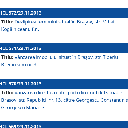
HCL 572/29.11.2013
Titlu:
Dezlipirea terenului situat în Braşov, str. Mihail
Kogălniceanu f.n.
HCL 571/29.11.2013
Titlu:
Vânzarea imobilului situat în Braşov, str. Tiberiu
Brediceanu nr. 3.
HCL 570/29.11.2013
Titlu:
Vânzarea directă a cotei părţi din imobilul situat în
Braşov, str. Republicii nr. 13, către Georgescu Constantin ş
Georgescu Mariane.
HCL 569/29.11.2013