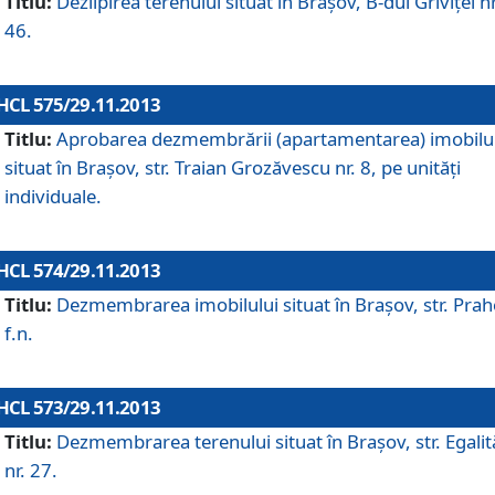
Titlu:
Dezlipirea terenului situat în Braşov, B-dul Griviţei nr
46.
HCL 575/29.11.2013
Titlu:
Aprobarea dezmembrării (apartamentarea) imobilu
situat în Braşov, str. Traian Grozăvescu nr. 8, pe unităţi
individuale.
HCL 574/29.11.2013
Titlu:
Dezmembrarea imobilului situat în Braşov, str. Pra
f.n.
HCL 573/29.11.2013
Titlu:
Dezmembrarea terenului situat în Braşov, str. Egalită
nr. 27.