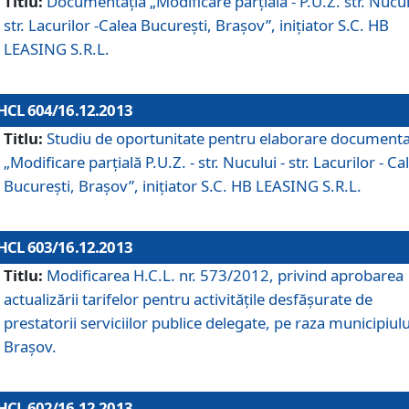
Titlu:
Documentaţia „Modificare parţială - P.U.Z. str. Nucul
str. Lacurilor -Calea Bucureşti, Braşov”, iniţiator S.C. HB
LEASING S.R.L.
HCL 604/16.12.2013
Titlu:
Studiu de oportunitate pentru elaborare documenta
„Modificare parţială P.U.Z. - str. Nucului - str. Lacurilor - Ca
Bucureşti, Braşov”, iniţiator S.C. HB LEASING S.R.L.
HCL 603/16.12.2013
Titlu:
Modificarea H.C.L. nr. 573/2012, privind aprobarea
actualizării tarifelor pentru activităţile desfăşurate de
prestatorii serviciilor publice delegate, pe raza municipiulu
Braşov.
HCL 602/16.12.2013