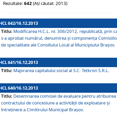
Rezultate:
642
(Ați căutat: 2013)
HCL 642/16.12.2013
Titlu:
Modificarea H.C.L. nr. 306/2012, republicată, prin c
s-a aprobat numărul, denumirea şi componenţa Comisiilo
de specialitate ale Consiliului Local al Municipiului Braşov.
HCL 641/16.12.2013
Titlu:
Majorarea capitalului social al S.C. Tetkron S.R.L.
HCL 640/16.12.2013
Titlu:
Desemnarea comisiei de evaluare pentru atribuirea
contractului de concesiune a activităţii de exploatare şi
întreţinere a Cimitirului Municipal Braşov.