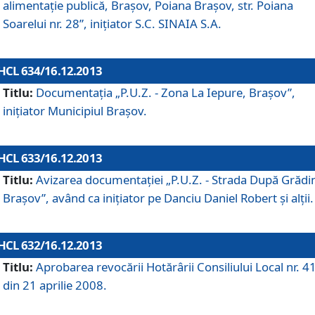
alimentaţie publică, Braşov, Poiana Braşov, str. Poiana
Soarelui nr. 28”, iniţiator S.C. SINAIA S.A.
HCL 634/16.12.2013
Titlu:
Documentaţia „P.U.Z. - Zona La Iepure, Braşov”,
iniţiator Municipiul Braşov.
HCL 633/16.12.2013
Titlu:
Avizarea documentaţiei „P.U.Z. - Strada După Grădin
Braşov”, având ca iniţiator pe Danciu Daniel Robert şi alţii.
HCL 632/16.12.2013
Titlu:
Aprobarea revocării Hotărârii Consiliului Local nr. 4
din 21 aprilie 2008.