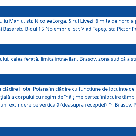
iu Maniu, str. Nicolae Iorga, Şirul Livezii (limita de nord a 
tei Basarab, B-dul 15 Noiembrie, str. Vlad Ţepeş, str. Pictor 
ui, calea ferată, limita intravilan, Braşov, zona sudică a str
lădire Hotel Poiana în clădire cu funcţiune de locuinţe de
ală a corpului cu regim de înălţime parter, înlocuire tâmpl
, extindere pe verticală (deasupra recepţiei), în Braşov, Poi