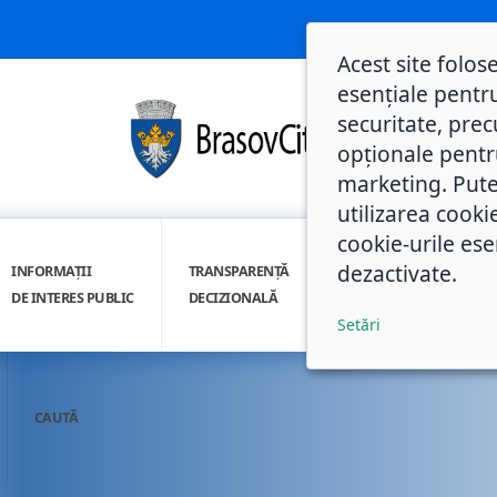
Acest site folos
esențiale pentru
securitate, prec
opționale pentru 
marketing. Pute
utilizarea cooki
cookie-urile ese
dezactivate.
INFORMAȚII
TRANSPARENȚĂ
INTEGRITATE
DE INTERES PUBLIC
DECIZIONALĂ
INSTITUȚIONALĂ
Setări
CAUTĂ