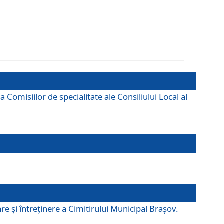
omisiilor de specialitate ale Consiliului Local al
e şi întreţinere a Cimitirului Municipal Braşov.