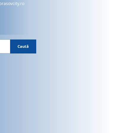
brasovcity.ro
Caută