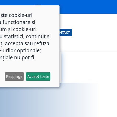
ește cookie-uri
 funcționare și
um și cookie-uri
CONTACT
statistici, conținut și
ți accepta sau refuza
e-urilor opționale;
nțiale nu pot fi
SERVICII
M.O.L.
PUBLICE
Respinge
Accept toate