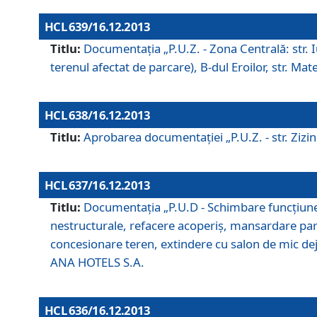
HCL 639/16.12.2013
Titlu:
Documentaţia „P.U.Z. - Zona Centrală: str. Iul
terenul afectat de parcare), B-dul Eroilor, str. Ma
HCL 638/16.12.2013
Titlu:
Aprobarea documentaţiei „P.U.Z. - str. Zizinul
HCL 637/16.12.2013
Titlu:
Documentaţia „P.U.D - Schimbare funcţiune c
nestructurale, refacere acoperiş, mansardare parţi
concesionare teren, extindere cu salon de mic dejun
ANA HOTELS S.A.
HCL 636/16.12.2013