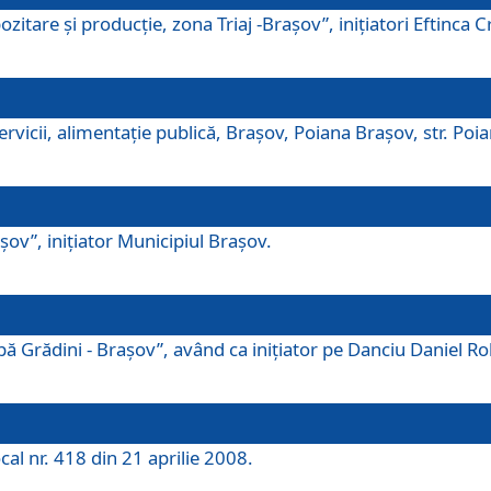
tare şi producţie, zona Triaj -Braşov”, iniţiatori Eftinca Cr
vicii, alimentaţie publică, Braşov, Poiana Braşov, str. Poian
ov”, iniţiator Municipiul Braşov.
 Grădini - Braşov”, având ca iniţiator pe Danciu Daniel Robe
cal nr. 418 din 21 aprilie 2008.