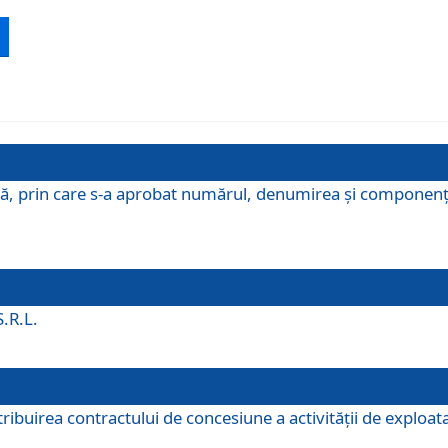
ă, prin care s-a aprobat numărul, denumirea şi componenţa C
S.R.L.
buirea contractului de concesiune a activităţii de exploatar