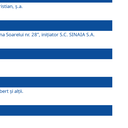
istian, ş.a.
a Soarelui nr. 28”, iniţiator S.C. SINAIA S.A.
rt şi alţii.