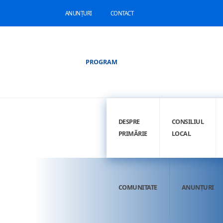
ANUNȚURI
CONTACT
PROGRAM
DESPRE
CONSILIUL
PRIMĂRIE
LOCAL
COMUNITATE
ANUNȚURI