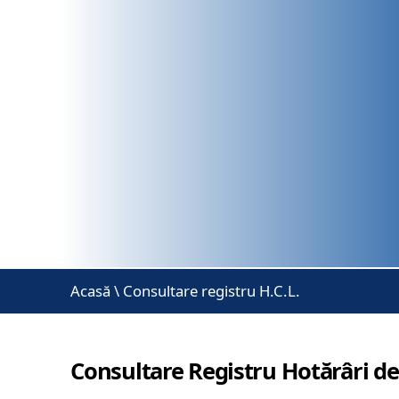
Acasă
\
Consultare registru H.C.L.
Consultare Registru Hotărâri de