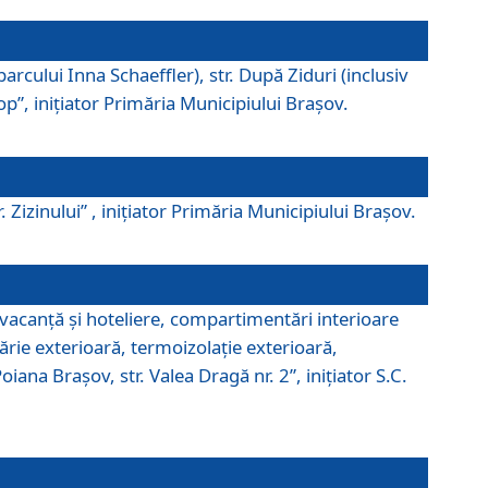
parcului Inna Schaeffler), str. După Ziduri (inclusiv
Pop”, iniţiator Primăria Municipiului Braşov.
. Zizinului” , iniţiator Primăria Municipiului Braşov.
 vacanţă şi hoteliere, compartimentări interioare
ărie exterioară, termoizolaţie exterioară,
ana Braşov, str. Valea Dragă nr. 2”, iniţiator S.C.