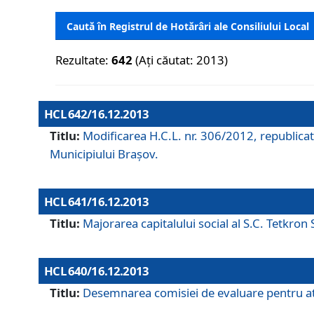
Caută în Registrul de Hotărâri ale Consiliului Local
Rezultate:
642
(Ați căutat: 2013)
HCL 642/16.12.2013
Titlu:
Modificarea H.C.L. nr. 306/2012, republicat
Municipiului Braşov.
HCL 641/16.12.2013
Titlu:
Majorarea capitalului social al S.C. Tetkron 
HCL 640/16.12.2013
Titlu:
Desemnarea comisiei de evaluare pentru atri