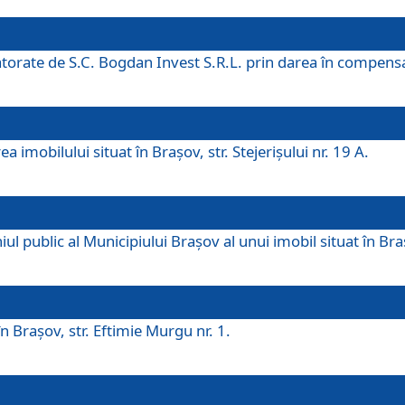
 datorate de S.C. Bogdan Invest S.R.L. prin darea în compens
 imobilului situat în Braşov, str. Stejerişului nr. 19 A.
 public al Municipiului Braşov al unui imobil situat în Braşo
 Braşov, str. Eftimie Murgu nr. 1.