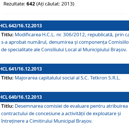
Rezultate:
642
(Ați căutat: 2013)
HCL 642/16.12.2013
Titlu:
Modificarea H.C.L. nr. 306/2012, republicată, prin c
s-a aprobat numărul, denumirea şi componenţa Comisiilo
de specialitate ale Consiliului Local al Municipiului Braşov.
HCL 641/16.12.2013
Titlu:
Majorarea capitalului social al S.C. Tetkron S.R.L.
HCL 640/16.12.2013
Titlu:
Desemnarea comisiei de evaluare pentru atribuirea
contractului de concesiune a activităţii de exploatare şi
întreţinere a Cimitirului Municipal Braşov.