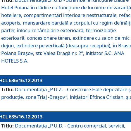
Hotel Poiana în clădire cu funcţiune de locuinţe de vacanţă
hoteliere, compartimentări interioare nestructurale, refa
acoperiş, mansardare parţială a corpului cu regim de înăl
parter, înlocuire tâmplărie exterioară, termoizolaţie
exterioară, concesionare teren, extindere cu salon de mic
dejun, extindere pe verticală (deasupra recepţiei), în Braşo
Poiana Braşov, str. Valea Dragă nr. 2”, iniţiator S.C. ANA
HOTELS S.A.
HCL 636/16.12.2013
Titlu:
Documentaţia „P.U.Z. - Construire Hale depozitare ş
producţie, zona Triaj -Braşov”, iniţiatori Eftinca Cristian, ş.
HCL 635/16.12.2013
Titlu:
Documentaţia „P.U.D. - Centru comercial, servicii,