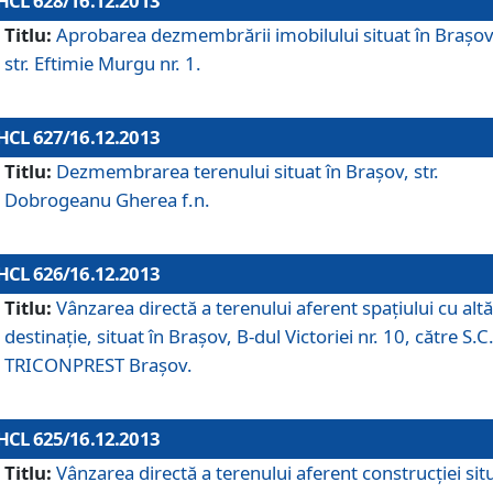
HCL 628/16.12.2013
Titlu:
Aprobarea dezmembrării imobilului situat în Braşov
str. Eftimie Murgu nr. 1.
HCL 627/16.12.2013
Titlu:
Dezmembrarea terenului situat în Braşov, str.
Dobrogeanu Gherea f.n.
HCL 626/16.12.2013
Titlu:
Vânzarea directă a terenului aferent spaţiului cu altă
destinaţie, situat în Braşov, B-dul Victoriei nr. 10, către S.C
TRICONPREST Braşov.
HCL 625/16.12.2013
Titlu:
Vânzarea directă a terenului aferent construcţiei sit