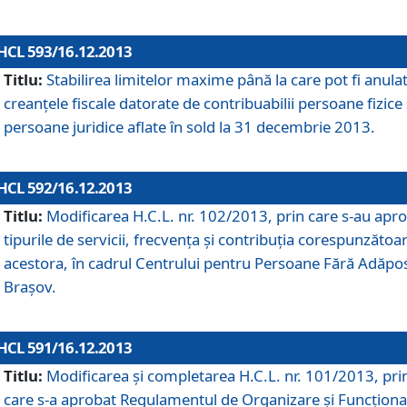
HCL 593/16.12.2013
Titlu:
Stabilirea limitelor maxime până la care pot fi anula
creanţele fiscale datorate de contribuabilii persoane fizice 
persoane juridice aflate în sold la 31 decembrie 2013.
HCL 592/16.12.2013
Titlu:
Modificarea H.C.L. nr. 102/2013, prin care s-au apr
tipurile de servicii, frecvenţa şi contribuţia corespunzătoa
acestora, în cadrul Centrului pentru Persoane Fără Adăpo
Braşov.
HCL 591/16.12.2013
Titlu:
Modificarea şi completarea H.C.L. nr. 101/2013, pri
care s-a aprobat Regulamentul de Organizare şi Funcţion