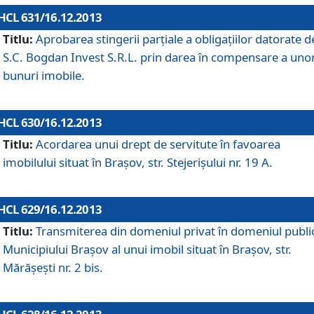
HCL 631/16.12.2013
Titlu:
Aprobarea stingerii parţiale a obligaţiilor datorate d
S.C. Bogdan Invest S.R.L. prin darea în compensare a uno
bunuri imobile.
HCL 630/16.12.2013
Titlu:
Acordarea unui drept de servitute în favoarea
imobilului situat în Braşov, str. Stejerişului nr. 19 A.
HCL 629/16.12.2013
Titlu:
Transmiterea din domeniul privat în domeniul public
Municipiului Braşov al unui imobil situat în Braşov, str.
Mărăşeşti nr. 2 bis.