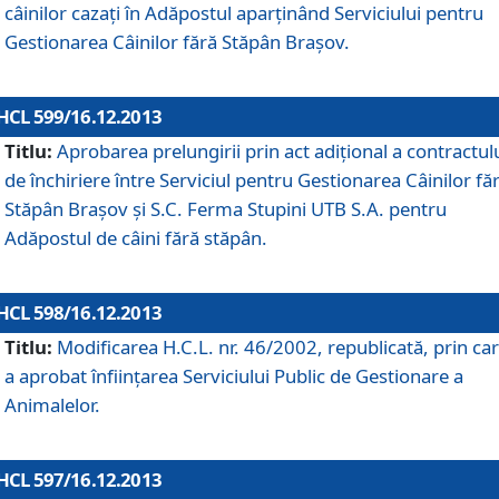
câinilor cazaţi în Adăpostul aparţinând Serviciului pentru
Gestionarea Câinilor fără Stăpân Braşov.
HCL 599/16.12.2013
Titlu:
Aprobarea prelungirii prin act adiţional a contractul
de închiriere între Serviciul pentru Gestionarea Câinilor fă
Stăpân Braşov şi S.C. Ferma Stupini UTB S.A. pentru
Adăpostul de câini fără stăpân.
HCL 598/16.12.2013
Titlu:
Modificarea H.C.L. nr. 46/2002, republicată, prin car
a aprobat înfiinţarea Serviciului Public de Gestionare a
Animalelor.
HCL 597/16.12.2013