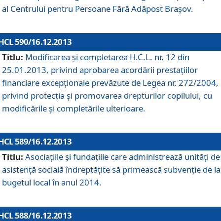
al Centrului pentru Persoane Fără Adăpost Braşov.
HCL 590/16.12.2013
Titlu:
Modificarea şi completarea H.C.L. nr. 12 din
25.01.2013, privind aprobarea acordării prestaţiilor
financiare excepţionale prevăzute de Legea nr. 272/2004,
privind protecţia şi promovarea drepturilor copilului, cu
modificările şi completările ulterioare.
HCL 589/16.12.2013
Titlu:
Asociaţiile şi fundaţiile care administrează unităţi de
asistenţă socială îndreptăţite să primească subvenţie de la
bugetul local în anul 2014.
HCL 588/16.12.2013