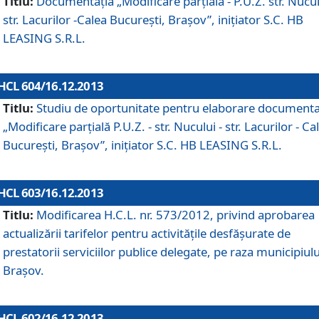
Titlu:
Documentaţia „Modificare parţială - P.U.Z. str. Nucul
str. Lacurilor -Calea Bucureşti, Braşov”, iniţiator S.C. HB
LEASING S.R.L.
HCL 604/16.12.2013
Titlu:
Studiu de oportunitate pentru elaborare documenta
„Modificare parţială P.U.Z. - str. Nucului - str. Lacurilor - Ca
Bucureşti, Braşov”, iniţiator S.C. HB LEASING S.R.L.
HCL 603/16.12.2013
Titlu:
Modificarea H.C.L. nr. 573/2012, privind aprobarea
actualizării tarifelor pentru activităţile desfăşurate de
prestatorii serviciilor publice delegate, pe raza municipiulu
Braşov.
HCL 602/16.12.2013