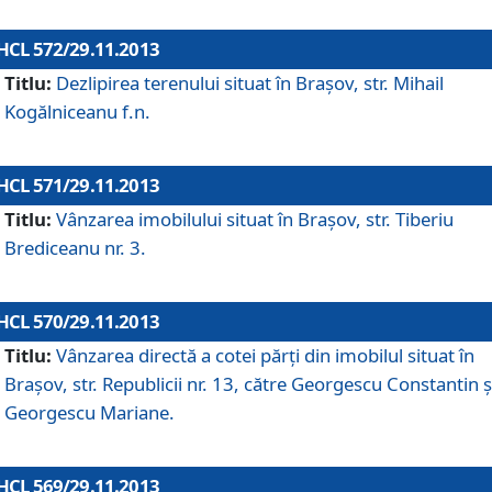
HCL 572/29.11.2013
Titlu:
Dezlipirea terenului situat în Braşov, str. Mihail
Kogălniceanu f.n.
HCL 571/29.11.2013
Titlu:
Vânzarea imobilului situat în Braşov, str. Tiberiu
Brediceanu nr. 3.
HCL 570/29.11.2013
Titlu:
Vânzarea directă a cotei părţi din imobilul situat în
Braşov, str. Republicii nr. 13, către Georgescu Constantin ş
Georgescu Mariane.
HCL 569/29.11.2013