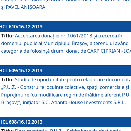
şi PAVEL ANIŞOARA.
HCL 610/16.12.2013
Titlu:
Acceptarea donaţiei nr. 1061/2013 şi trecerea în
domeniul public al Municipiului Braşov, a terenului având
categoria de folosinţă drum, donat de CARP CIPRIAN - IO
HCL 609/16.12.2013
Titlu:
Studiu de oportunitate pentru elaborare documenta
„P.U.Z. - Construire locuinţe colective, spaţii comerciale şi
împrejmuire (cu modificare regim de înălţime aferent P.U.
Braşov)”, iniţiator S.C. Atlanta House Investments S.R.L.
HCL 608/16.12.2013
Titlu:
Documentaţia „P.U.Z. - Schimbare de destinaţie,