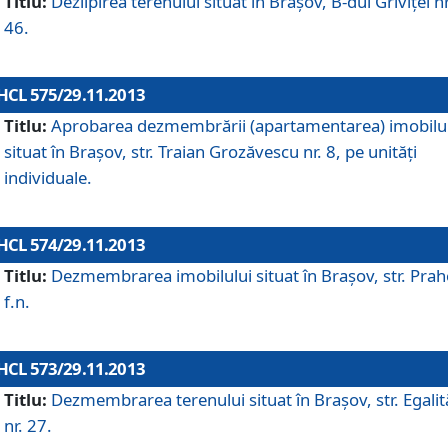
Titlu:
Dezlipirea terenului situat în Braşov, B-dul Griviţei nr
46.
HCL 575/29.11.2013
Titlu:
Aprobarea dezmembrării (apartamentarea) imobilu
situat în Braşov, str. Traian Grozăvescu nr. 8, pe unităţi
individuale.
HCL 574/29.11.2013
Titlu:
Dezmembrarea imobilului situat în Braşov, str. Pra
f.n.
HCL 573/29.11.2013
Titlu:
Dezmembrarea terenului situat în Braşov, str. Egalită
nr. 27.