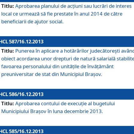
Titlu:
Aprobarea planului de acţiuni sau lucrări de interes
local ce urmează să fie prestate în anul 2014 de către
beneficiarii de ajutor social.
HCL 587/16.12.2013
Titlu:
Punerea în aplicare a hotărârilor judecătoreşti avân
obiect acordarea unor drepturi de natură salarială stabilite
favoarea personalului din unităţile de învăţământ
preuniversitar de stat din Municipiul Braşov.
HCL 586/16.12.2013
Titlu:
Aprobarea contului de execuţie al bugetului
Municipiului Braşov în luna decembrie 2013.
HCL 585/16.12.2013