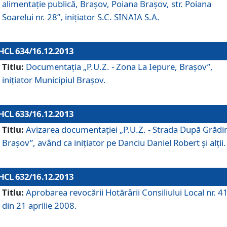
alimentaţie publică, Braşov, Poiana Braşov, str. Poiana
Soarelui nr. 28”, iniţiator S.C. SINAIA S.A.
HCL 634/16.12.2013
Titlu:
Documentaţia „P.U.Z. - Zona La Iepure, Braşov”,
iniţiator Municipiul Braşov.
HCL 633/16.12.2013
Titlu:
Avizarea documentaţiei „P.U.Z. - Strada După Grădin
Braşov”, având ca iniţiator pe Danciu Daniel Robert şi alţii.
HCL 632/16.12.2013
Titlu:
Aprobarea revocării Hotărârii Consiliului Local nr. 4
din 21 aprilie 2008.