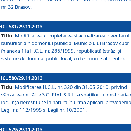
nr. 32 Braşov.
HCL 581/29.11.2013
Titlu:
Modificarea, completarea şi actualizarea inventarul
bunurilor din domeniul public al Municipiului Braşov cupr
în anexa 1 la H.C.L. nr. 286/1999, republicată (străzi şi
sisteme de iluminat public local, cu terenurile aferente).
HCL 580/29.11.2013
Titlu:
Modificarea H.C.L. nr. 320 din 31.05.2010, privind
vânzarea de către S.C. RIAL S.R.L. a spaţiilor cu destinaţia
locuinţă nerestituite în natură în urma aplicării prevederil
Legii nr. 112/1995 şi Legii nr. 10/2001.
HCL 579/29.11.2013