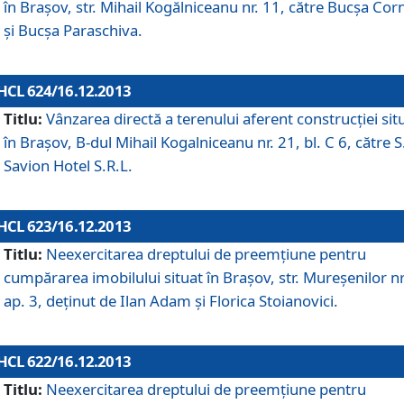
în Braşov, str. Mihail Kogălniceanu nr. 11, către Bucşa Cor
şi Bucşa Paraschiva.
HCL 624/16.12.2013
Titlu:
Vânzarea directă a terenului aferent construcţiei sit
în Braşov, B-dul Mihail Kogalniceanu nr. 21, bl. C 6, către S
Savion Hotel S.R.L.
HCL 623/16.12.2013
Titlu:
Neexercitarea dreptului de preemţiune pentru
cumpărarea imobilului situat în Braşov, str. Mureşenilor nr
ap. 3, deţinut de Ilan Adam şi Florica Stoianovici.
HCL 622/16.12.2013
Titlu:
Neexercitarea dreptului de preemţiune pentru