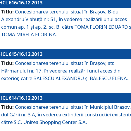
HCL 616/16.12.2013
Titlu:
Concesionarea terenului situat în Braşov, B-dul
Alexandru Vlahuţă nr. 51, în vederea realizării unui acces
comun ap. 1 şi ap. 2, sc. B, către TOMA FLORIN EDUARD ş
TOMA MIRELA FLORINA.
HCL 615/16.12.2013
Titlu:
Concesionarea terenului situat în Braşov, str.
Hărmanului nr. 17, în vederea realizării unui acces din
exterior, către BĂLESCU ALEXANDRU şi BĂLESCU ELENA.
HCL 614/16.12.2013
Titlu:
Concesionarea terenului situat în Municipiul Braşov,
dul Gării nr. 3 A, în vederea extinderii construcţiei existent
către S.C. Unirea Shopping Center S.A.