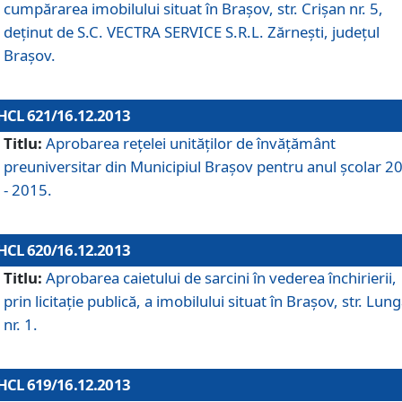
cumpărarea imobilului situat în Braşov, str. Crişan nr. 5,
deţinut de S.C. VECTRA SERVICE S.R.L. Zărneşti, judeţul
Braşov.
HCL 621/16.12.2013
Titlu:
Aprobarea reţelei unităţilor de învăţământ
preuniversitar din Municipiul Braşov pentru anul şcolar 2
- 2015.
HCL 620/16.12.2013
Titlu:
Aprobarea caietului de sarcini în vederea închirierii,
prin licitaţie publică, a imobilului situat în Braşov, str. Lun
nr. 1.
HCL 619/16.12.2013