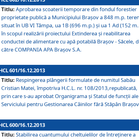
Titlu:
Aprobarea scoaterii temporare din fondul forestier
proprietate publică a Municipiului Braşov a 848 m.p. tere
situat în UB VI Tâmpa, ua 1B (696 m.p.) şi ua 1 Ad (152 m.
în scopul realizării proiectului Extinderea şi reabilitarea
conductei de alimentare cu apă potabilă Braşov - Săcele, 
către COMPANIA APA Braşov S.A.
HCL 601/16.12.2013
Titlu:
Respingerea plângerii formulate de numitul Sabău
Cristian Matei, împotriva H.C.L. nr. 108/2013,republicată,
prin care s-au aprobat Organigrama şi Statul de funcţii ale
Serviciului pentru Gestionarea Câinilor fără Stăpân Braşov
HCL 600/16.12.2013
Titlu:
Stabilirea cuantumului cheltuielilor de întreţinere a