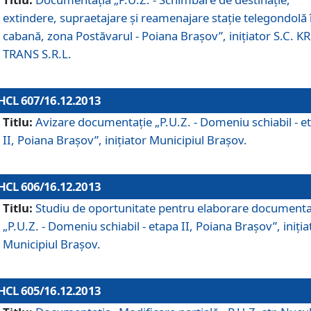
extindere, supraetajare şi reamenajare staţie telegondolă 
cabană, zona Postăvarul - Poiana Braşov”, iniţiator S.C. 
TRANS S.R.L.
HCL 607/16.12.2013
Titlu:
Avizare documentaţie „P.U.Z. - Domeniu schiabil - e
II, Poiana Braşov”, iniţiator Municipiul Braşov.
HCL 606/16.12.2013
Titlu:
Studiu de oportunitate pentru elaborare documenta
„P.U.Z. - Domeniu schiabil - etapa II, Poiana Braşov”, iniţia
Municipiul Braşov.
HCL 605/16.12.2013