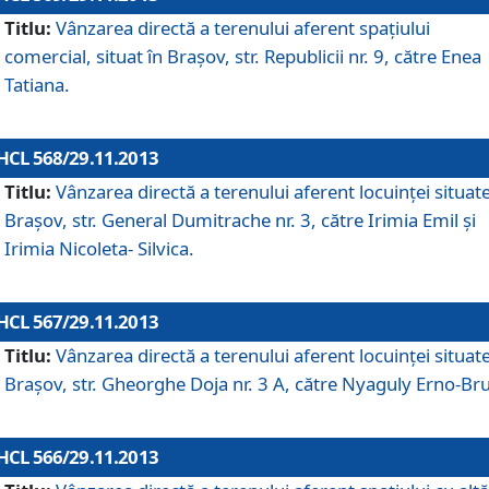
Titlu:
Vânzarea directă a terenului aferent spaţiului
comercial, situat în Braşov, str. Republicii nr. 9, către Enea
Tatiana.
HCL 568/29.11.2013
Titlu:
Vânzarea directă a terenului aferent locuinţei situate
Braşov, str. General Dumitrache nr. 3, către Irimia Emil şi
Irimia Nicoleta- Silvica.
HCL 567/29.11.2013
Titlu:
Vânzarea directă a terenului aferent locuinţei situate
Braşov, str. Gheorghe Doja nr. 3 A, către Nyaguly Erno-Br
HCL 566/29.11.2013