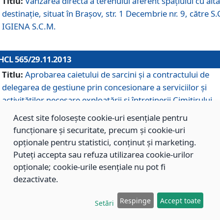
Titlu:
Vânzarea directă a terenului aferent spaţiului cu altă
destinaţie, situat în Braşov, str. 1 Decembrie nr. 9, către S.
IGIENA S.C.M.
HCL 565/29.11.2013
Titlu:
Aprobarea caietului de sarcini şi a contractului de
delegarea de gestiune prin concesionare a serviciilor şi
activităţilor necesare exploatării şi întreţinerii Cimitirului
Municipal Braşov situat în str. Dimitrie Anghel nr. 19.
Acest site folosește cookie-uri esențiale pentru
funcționare și securitate, precum și cookie-uri
opționale pentru statistici, conținut și marketing.
HCL 564/29.11.2013
Puteți accepta sau refuza utilizarea cookie-urilor
Titlu:
Completarea şi modificarea H.C.L. nr. 446/2013, pr
opționale; cookie-urile esențiale nu pot fi
care s-a aprobat studiul de fundamentare pentru
dezactivate.
concesionarea serviciilor de administrare a Cimitirului
Municipal Braşov.
Respinge
Accept toate
Setări