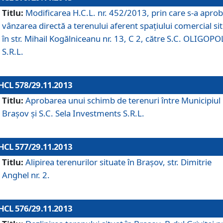
Titlu:
Modificarea H.C.L. nr. 452/2013, prin care s-a aprob
vânzarea directă a terenului aferent spaţiului comercial si
în str. Mihail Kogălniceanu nr. 13, C 2, către S.C. OLIGOPO
S.R.L.
HCL 578/29.11.2013
Titlu:
Aprobarea unui schimb de terenuri între Municipiul
Braşov şi S.C. Sela Investments S.R.L.
HCL 577/29.11.2013
Titlu:
Alipirea terenurilor situate în Braşov, str. Dimitrie
Anghel nr. 2.
HCL 576/29.11.2013