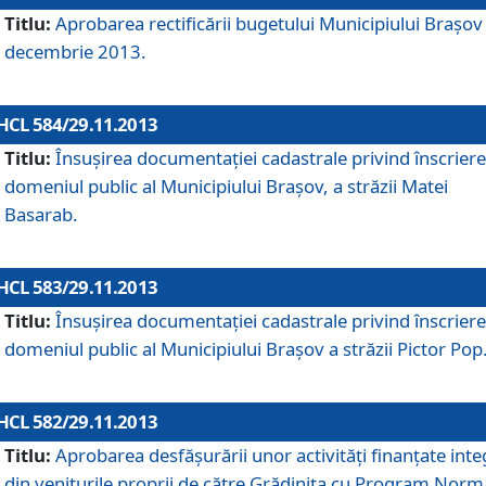
Titlu:
Aprobarea rectificării bugetului Municipiului Braşov 
decembrie 2013.
HCL 584/29.11.2013
Titlu:
Însuşirea documentaţiei cadastrale privind înscriere
domeniul public al Municipiului Braşov, a străzii Matei
Basarab.
HCL 583/29.11.2013
Titlu:
Însuşirea documentaţiei cadastrale privind înscriere
domeniul public al Municipiului Braşov a străzii Pictor Pop
HCL 582/29.11.2013
Titlu:
Aprobarea desfăşurării unor activităţi finanţate inte
din veniturile proprii de către Grădiniţa cu Program Norm