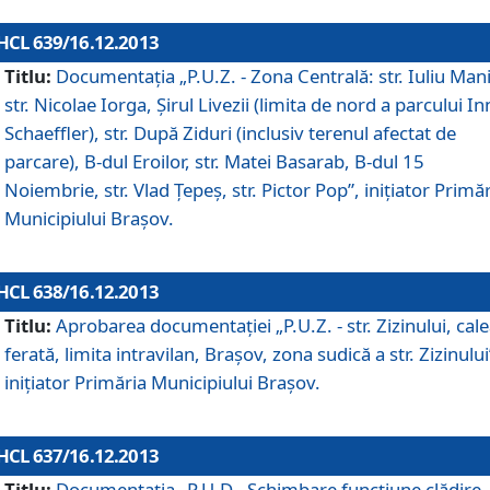
HCL 639/16.12.2013
Titlu:
Documentaţia „P.U.Z. - Zona Centrală: str. Iuliu Man
str. Nicolae Iorga, Şirul Livezii (limita de nord a parcului In
Schaeffler), str. După Ziduri (inclusiv terenul afectat de
parcare), B-dul Eroilor, str. Matei Basarab, B-dul 15
Noiembrie, str. Vlad Ţepeş, str. Pictor Pop”, iniţiator Primă
Municipiului Braşov.
HCL 638/16.12.2013
Titlu:
Aprobarea documentaţiei „P.U.Z. - str. Zizinului, cal
ferată, limita intravilan, Braşov, zona sudică a str. Zizinului
iniţiator Primăria Municipiului Braşov.
HCL 637/16.12.2013
Titlu:
Documentaţia „P.U.D - Schimbare funcţiune clădire