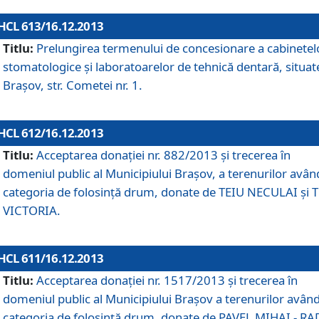
HCL 613/16.12.2013
Titlu:
Prelungirea termenului de concesionare a cabinetel
stomatologice şi laboratoarelor de tehnică dentară, situat
Braşov, str. Cometei nr. 1.
HCL 612/16.12.2013
Titlu:
Acceptarea donaţiei nr. 882/2013 şi trecerea în
domeniul public al Municipiului Braşov, a terenurilor avân
categoria de folosinţă drum, donate de TEIU NECULAI şi 
VICTORIA.
HCL 611/16.12.2013
Titlu:
Acceptarea donaţiei nr. 1517/2013 şi trecerea în
domeniul public al Municipiului Braşov a terenurilor avân
categoria de folosinţă drum, donate de PAVEL MIHAI - R