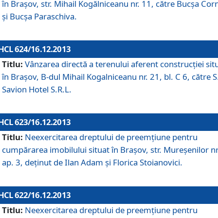
în Braşov, str. Mihail Kogălniceanu nr. 11, către Bucşa Cor
şi Bucşa Paraschiva.
HCL 624/16.12.2013
Titlu:
Vânzarea directă a terenului aferent construcţiei sit
în Braşov, B-dul Mihail Kogalniceanu nr. 21, bl. C 6, către S
Savion Hotel S.R.L.
HCL 623/16.12.2013
Titlu:
Neexercitarea dreptului de preemţiune pentru
cumpărarea imobilului situat în Braşov, str. Mureşenilor nr
ap. 3, deţinut de Ilan Adam şi Florica Stoianovici.
HCL 622/16.12.2013
Titlu:
Neexercitarea dreptului de preemţiune pentru