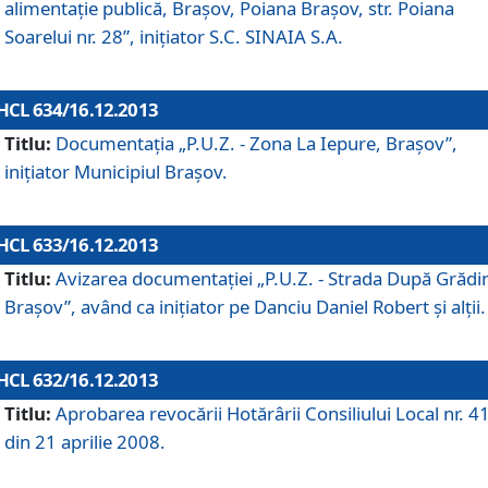
alimentaţie publică, Braşov, Poiana Braşov, str. Poiana
Soarelui nr. 28”, iniţiator S.C. SINAIA S.A.
HCL 634/16.12.2013
Titlu:
Documentaţia „P.U.Z. - Zona La Iepure, Braşov”,
iniţiator Municipiul Braşov.
HCL 633/16.12.2013
Titlu:
Avizarea documentaţiei „P.U.Z. - Strada După Grădin
Braşov”, având ca iniţiator pe Danciu Daniel Robert şi alţii.
HCL 632/16.12.2013
Titlu:
Aprobarea revocării Hotărârii Consiliului Local nr. 4
din 21 aprilie 2008.