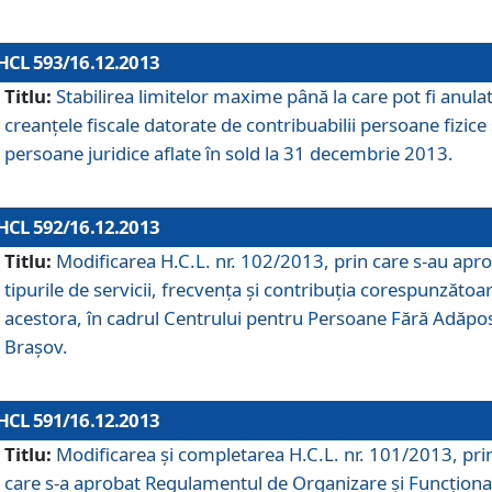
HCL 593/16.12.2013
Titlu:
Stabilirea limitelor maxime până la care pot fi anula
creanţele fiscale datorate de contribuabilii persoane fizice 
persoane juridice aflate în sold la 31 decembrie 2013.
HCL 592/16.12.2013
Titlu:
Modificarea H.C.L. nr. 102/2013, prin care s-au apr
tipurile de servicii, frecvenţa şi contribuţia corespunzătoa
acestora, în cadrul Centrului pentru Persoane Fără Adăpo
Braşov.
HCL 591/16.12.2013
Titlu:
Modificarea şi completarea H.C.L. nr. 101/2013, pri
care s-a aprobat Regulamentul de Organizare şi Funcţion