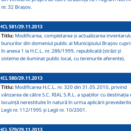
nr. 32 Braşov.
HCL 581/29.11.2013
Titlu:
Modificarea, completarea şi actualizarea inventarul
bunurilor din domeniul public al Municipiului Braşov cupr
în anexa 1 la H.C.L. nr. 286/1999, republicată (străzi şi
sisteme de iluminat public local, cu terenurile aferente).
HCL 580/29.11.2013
Titlu:
Modificarea H.C.L. nr. 320 din 31.05.2010, privind
vânzarea de către S.C. RIAL S.R.L. a spaţiilor cu destinaţia
locuinţă nerestituite în natură în urma aplicării prevederil
Legii nr. 112/1995 şi Legii nr. 10/2001.
HCL 579/29.11.2013