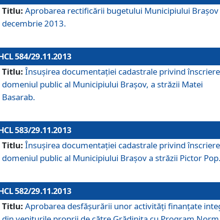
Titlu:
Aprobarea rectificării bugetului Municipiului Braşov 
decembrie 2013.
HCL 584/29.11.2013
Titlu:
Însuşirea documentaţiei cadastrale privind înscriere
domeniul public al Municipiului Braşov, a străzii Matei
Basarab.
HCL 583/29.11.2013
Titlu:
Însuşirea documentaţiei cadastrale privind înscriere
domeniul public al Municipiului Braşov a străzii Pictor Pop
HCL 582/29.11.2013
Titlu:
Aprobarea desfăşurării unor activităţi finanţate inte
din veniturile proprii de către Grădiniţa cu Program Norm