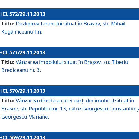
HCL 572/29.11.2013
Titlu:
Dezlipirea terenului situat în Braşov, str. Mihail
Kogălniceanu f.n.
HCL 571/29.11.2013
Titlu:
Vânzarea imobilului situat în Braşov, str. Tiberiu
Brediceanu nr. 3.
HCL 570/29.11.2013
Titlu:
Vânzarea directă a cotei părţi din imobilul situat în
Braşov, str. Republicii nr. 13, către Georgescu Constantin ş
Georgescu Mariane.
HCL 569/29.11.2013