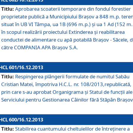
Titlu:
Aprobarea scoaterii temporare din fondul forestier
proprietate publică a Municipiului Braşov a 848 m.p. tere
situat în UB VI Tâmpa, ua 1B (696 m.p.) şi ua 1 Ad (152 m.
în scopul realizării proiectului Extinderea şi reabilitarea
conductei de alimentare cu apă potabilă Braşov - Săcele, 
către COMPANIA APA Braşov S.A.
HCL 601/16.12.2013
Titlu:
Respingerea plângerii formulate de numitul Sabău
Cristian Matei, împotriva H.C.L. nr. 108/2013,republicată,
prin care s-au aprobat Organigrama şi Statul de funcţii ale
Serviciului pentru Gestionarea Câinilor fără Stăpân Braşov
HCL 600/16.12.2013
Titlu:
Stabilirea cuantumului cheltuielilor de întreţinere a