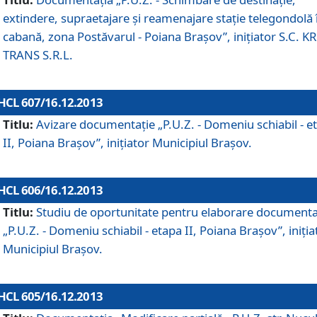
extindere, supraetajare şi reamenajare staţie telegondolă 
cabană, zona Postăvarul - Poiana Braşov”, iniţiator S.C. 
TRANS S.R.L.
HCL 607/16.12.2013
Titlu:
Avizare documentaţie „P.U.Z. - Domeniu schiabil - e
II, Poiana Braşov”, iniţiator Municipiul Braşov.
HCL 606/16.12.2013
Titlu:
Studiu de oportunitate pentru elaborare documenta
„P.U.Z. - Domeniu schiabil - etapa II, Poiana Braşov”, iniţia
Municipiul Braşov.
HCL 605/16.12.2013