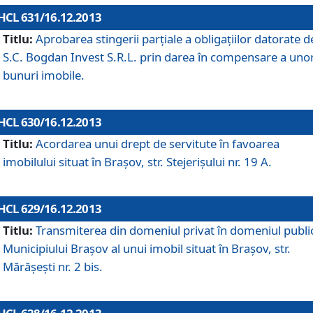
HCL 631/16.12.2013
Titlu:
Aprobarea stingerii parţiale a obligaţiilor datorate d
S.C. Bogdan Invest S.R.L. prin darea în compensare a uno
bunuri imobile.
HCL 630/16.12.2013
Titlu:
Acordarea unui drept de servitute în favoarea
imobilului situat în Braşov, str. Stejerişului nr. 19 A.
HCL 629/16.12.2013
Titlu:
Transmiterea din domeniul privat în domeniul public
Municipiului Braşov al unui imobil situat în Braşov, str.
Mărăşeşti nr. 2 bis.