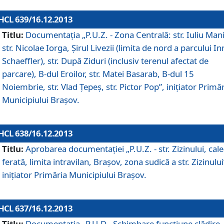
HCL 639/16.12.2013
Titlu:
Documentaţia „P.U.Z. - Zona Centrală: str. Iuliu Man
str. Nicolae Iorga, Şirul Livezii (limita de nord a parcului In
Schaeffler), str. După Ziduri (inclusiv terenul afectat de
parcare), B-dul Eroilor, str. Matei Basarab, B-dul 15
Noiembrie, str. Vlad Ţepeş, str. Pictor Pop”, iniţiator Primă
Municipiului Braşov.
HCL 638/16.12.2013
Titlu:
Aprobarea documentaţiei „P.U.Z. - str. Zizinului, cal
ferată, limita intravilan, Braşov, zona sudică a str. Zizinului
iniţiator Primăria Municipiului Braşov.
HCL 637/16.12.2013
Titlu:
Documentaţia „P.U.D - Schimbare funcţiune clădire