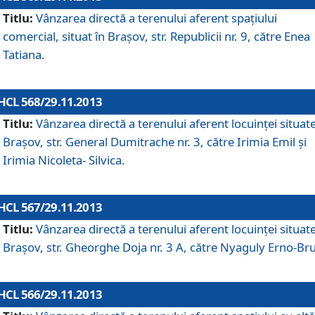
Titlu:
Vânzarea directă a terenului aferent spaţiului
comercial, situat în Braşov, str. Republicii nr. 9, către Enea
Tatiana.
HCL 568/29.11.2013
Titlu:
Vânzarea directă a terenului aferent locuinţei situate
Braşov, str. General Dumitrache nr. 3, către Irimia Emil şi
Irimia Nicoleta- Silvica.
HCL 567/29.11.2013
Titlu:
Vânzarea directă a terenului aferent locuinţei situate
Braşov, str. Gheorghe Doja nr. 3 A, către Nyaguly Erno-Br
HCL 566/29.11.2013