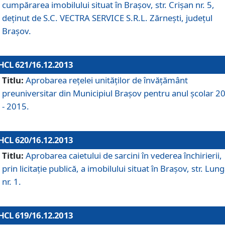
cumpărarea imobilului situat în Braşov, str. Crişan nr. 5,
deţinut de S.C. VECTRA SERVICE S.R.L. Zărneşti, judeţul
Braşov.
HCL 621/16.12.2013
Titlu:
Aprobarea reţelei unităţilor de învăţământ
preuniversitar din Municipiul Braşov pentru anul şcolar 2
- 2015.
HCL 620/16.12.2013
Titlu:
Aprobarea caietului de sarcini în vederea închirierii,
prin licitaţie publică, a imobilului situat în Braşov, str. Lun
nr. 1.
HCL 619/16.12.2013