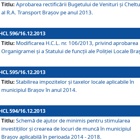
Titlu:
Aprobarea rectificării Bugetului de Venituri şi Cheltui
al R.A. Transport Braşov pe anul 2013.
HCL 596/16.12.2013
Titlu:
Modificarea H.C.L. nr. 106/2013, privind aprobarea
Organigramei şi a Statului de funcţii ale Poliţiei Locale Bra
HCL 595/16.12.2013
Titlu:
Stabilirea impozitelor şi taxelor locale aplicabile în
municipiul Braşov în anul 2014.
HCL 594/16.12.2013
Titlu:
Schemă de ajutor de minimis pentru stimularea
investiţiilor şi crearea de locuri de muncă în municipiul
Braşov aplicabilă în perioada 2014 - 2018.