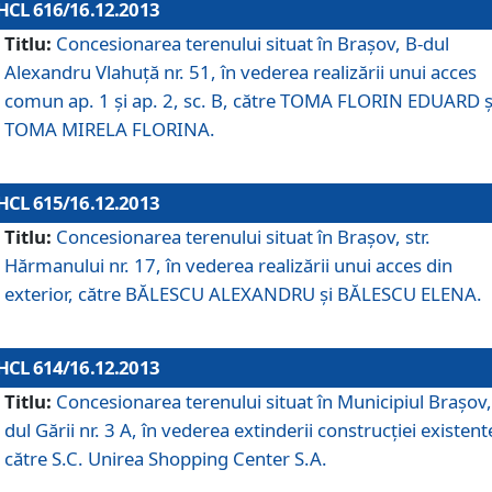
HCL 616/16.12.2013
Titlu:
Concesionarea terenului situat în Braşov, B-dul
Alexandru Vlahuţă nr. 51, în vederea realizării unui acces
comun ap. 1 şi ap. 2, sc. B, către TOMA FLORIN EDUARD ş
TOMA MIRELA FLORINA.
HCL 615/16.12.2013
Titlu:
Concesionarea terenului situat în Braşov, str.
Hărmanului nr. 17, în vederea realizării unui acces din
exterior, către BĂLESCU ALEXANDRU şi BĂLESCU ELENA.
HCL 614/16.12.2013
Titlu:
Concesionarea terenului situat în Municipiul Braşov,
dul Gării nr. 3 A, în vederea extinderii construcţiei existent
către S.C. Unirea Shopping Center S.A.