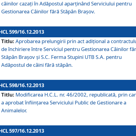
câinilor cazaţi în Adăpostul aparţinând Serviciului pentru
Gestionarea Câinilor fără Stăpân Braşov.
HCL 599/16.12.2013
Titlu:
Aprobarea prelungirii prin act adiţional a contractul
de închiriere între Serviciul pentru Gestionarea Câinilor fă
Stăpân Braşov şi S.C. Ferma Stupini UTB S.A. pentru
Adăpostul de câini fără stăpân.
HCL 598/16.12.2013
Titlu:
Modificarea H.C.L. nr. 46/2002, republicată, prin car
a aprobat înfiinţarea Serviciului Public de Gestionare a
Animalelor.
HCL 597/16.12.2013