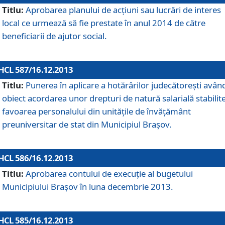
Titlu:
Aprobarea planului de acţiuni sau lucrări de interes
local ce urmează să fie prestate în anul 2014 de către
beneficiarii de ajutor social.
HCL 587/16.12.2013
Titlu:
Punerea în aplicare a hotărârilor judecătoreşti avân
obiect acordarea unor drepturi de natură salarială stabilite
favoarea personalului din unităţile de învăţământ
preuniversitar de stat din Municipiul Braşov.
HCL 586/16.12.2013
Titlu:
Aprobarea contului de execuţie al bugetului
Municipiului Braşov în luna decembrie 2013.
HCL 585/16.12.2013