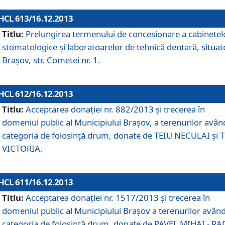
HCL 613/16.12.2013
Titlu:
Prelungirea termenului de concesionare a cabinetel
stomatologice şi laboratoarelor de tehnică dentară, situat
Braşov, str. Cometei nr. 1.
HCL 612/16.12.2013
Titlu:
Acceptarea donaţiei nr. 882/2013 şi trecerea în
domeniul public al Municipiului Braşov, a terenurilor avân
categoria de folosinţă drum, donate de TEIU NECULAI şi 
VICTORIA.
HCL 611/16.12.2013
Titlu:
Acceptarea donaţiei nr. 1517/2013 şi trecerea în
domeniul public al Municipiului Braşov a terenurilor avân
categoria de folosinţă drum, donate de PAVEL MIHAI - R