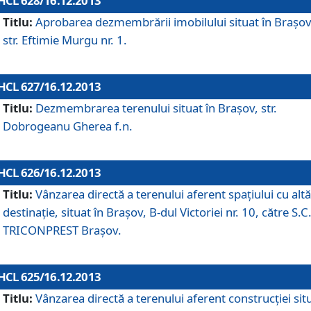
HCL 628/16.12.2013
Titlu:
Aprobarea dezmembrării imobilului situat în Braşov
str. Eftimie Murgu nr. 1.
HCL 627/16.12.2013
Titlu:
Dezmembrarea terenului situat în Braşov, str.
Dobrogeanu Gherea f.n.
HCL 626/16.12.2013
Titlu:
Vânzarea directă a terenului aferent spaţiului cu altă
destinaţie, situat în Braşov, B-dul Victoriei nr. 10, către S.C
TRICONPREST Braşov.
HCL 625/16.12.2013
Titlu:
Vânzarea directă a terenului aferent construcţiei sit