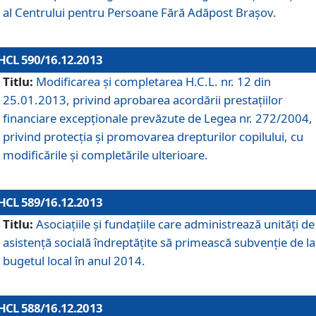
al Centrului pentru Persoane Fără Adăpost Braşov.
HCL 590/16.12.2013
Titlu:
Modificarea şi completarea H.C.L. nr. 12 din
25.01.2013, privind aprobarea acordării prestaţiilor
financiare excepţionale prevăzute de Legea nr. 272/2004,
privind protecţia şi promovarea drepturilor copilului, cu
modificările şi completările ulterioare.
HCL 589/16.12.2013
Titlu:
Asociaţiile şi fundaţiile care administrează unităţi de
asistenţă socială îndreptăţite să primească subvenţie de la
bugetul local în anul 2014.
HCL 588/16.12.2013