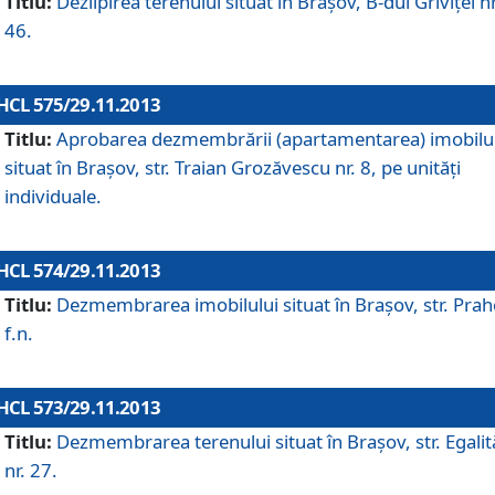
Titlu:
Dezlipirea terenului situat în Braşov, B-dul Griviţei nr
46.
HCL 575/29.11.2013
Titlu:
Aprobarea dezmembrării (apartamentarea) imobilu
situat în Braşov, str. Traian Grozăvescu nr. 8, pe unităţi
individuale.
HCL 574/29.11.2013
Titlu:
Dezmembrarea imobilului situat în Braşov, str. Pra
f.n.
HCL 573/29.11.2013
Titlu:
Dezmembrarea terenului situat în Braşov, str. Egalită
nr. 27.