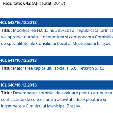
Rezultate:
642
(Ați căutat: 2013)
HCL 642/16.12.2013
Titlu:
Modificarea H.C.L. nr. 306/2012, republicată, prin c
s-a aprobat numărul, denumirea şi componenţa Comisiilo
de specialitate ale Consiliului Local al Municipiului Braşov.
HCL 641/16.12.2013
Titlu:
Majorarea capitalului social al S.C. Tetkron S.R.L.
HCL 640/16.12.2013
Titlu:
Desemnarea comisiei de evaluare pentru atribuirea
contractului de concesiune a activităţii de exploatare şi
întreţinere a Cimitirului Municipal Braşov.