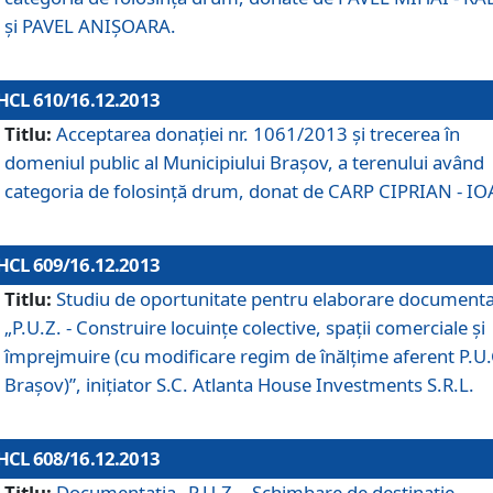
şi PAVEL ANIŞOARA.
HCL 610/16.12.2013
Titlu:
Acceptarea donaţiei nr. 1061/2013 şi trecerea în
domeniul public al Municipiului Braşov, a terenului având
categoria de folosinţă drum, donat de CARP CIPRIAN - IO
HCL 609/16.12.2013
Titlu:
Studiu de oportunitate pentru elaborare documenta
„P.U.Z. - Construire locuinţe colective, spaţii comerciale şi
împrejmuire (cu modificare regim de înălţime aferent P.U.
Braşov)”, iniţiator S.C. Atlanta House Investments S.R.L.
HCL 608/16.12.2013
Titlu:
Documentaţia „P.U.Z. - Schimbare de destinaţie,