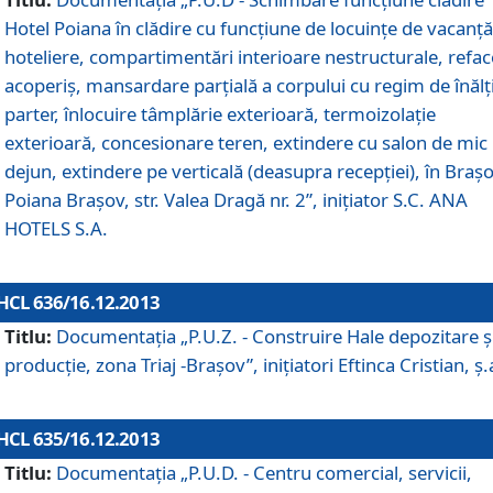
Hotel Poiana în clădire cu funcţiune de locuinţe de vacanţă
hoteliere, compartimentări interioare nestructurale, refa
acoperiş, mansardare parţială a corpului cu regim de înăl
parter, înlocuire tâmplărie exterioară, termoizolaţie
exterioară, concesionare teren, extindere cu salon de mic
dejun, extindere pe verticală (deasupra recepţiei), în Braşo
Poiana Braşov, str. Valea Dragă nr. 2”, iniţiator S.C. ANA
HOTELS S.A.
HCL 636/16.12.2013
Titlu:
Documentaţia „P.U.Z. - Construire Hale depozitare ş
producţie, zona Triaj -Braşov”, iniţiatori Eftinca Cristian, ş.
HCL 635/16.12.2013
Titlu:
Documentaţia „P.U.D. - Centru comercial, servicii,