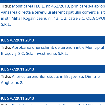
Titlu:
Modificarea H.C.L. nr. 452/2013, prin care s-a aprob
vânzarea directă a terenului aferent spaţiului comercial si
în str. Mihail Kogălniceanu nr. 13, C 2, către S.C. OLIGOPO
S.R.L.
HCL 578/29.11.2013
Titlu:
Aprobarea unui schimb de terenuri între Municipiul
Braşov şi S.C. Sela Investments S.R.L.
HCL 577/29.11.2013
Titlu:
Alipirea terenurilor situate în Braşov, str. Dimitrie
Anghel nr. 2.
HCL 576/29.11.2013