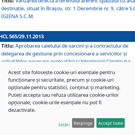
Titlu:
Vânzarea directă a terenului aferent spaţiului cu altă
destinaţie, situat în Braşov, str. 1 Decembrie nr. 9, către S.
IGIENA S.C.M.
HCL 565/29.11.2013
Titlu:
Aprobarea caietului de sarcini şi a contractului de
delegarea de gestiune prin concesionare a serviciilor şi
activităţilor necesare exploatării şi întreţinerii Cimitirului
Municipal Braşov situat în str. Dimitrie Anghel nr. 19.
Acest site folosește cookie-uri esențiale pentru
funcționare și securitate, precum și cookie-uri
opționale pentru statistici, conținut și marketing.
HCL 564/29.11.2013
Puteți accepta sau refuza utilizarea cookie-urilor
Titlu:
Completarea şi modificarea H.C.L. nr. 446/2013, pr
opționale; cookie-urile esențiale nu pot fi
care s-a aprobat studiul de fundamentare pentru
dezactivate.
concesionarea serviciilor de administrare a Cimitirului
Municipal Braşov.
Respinge
Accept toate
Setări