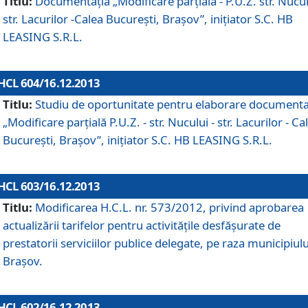
Titlu:
Documentaţia „Modificare parţială - P.U.Z. str. Nucul
str. Lacurilor -Calea Bucureşti, Braşov”, iniţiator S.C. HB
LEASING S.R.L.
HCL 604/16.12.2013
Titlu:
Studiu de oportunitate pentru elaborare documenta
„Modificare parţială P.U.Z. - str. Nucului - str. Lacurilor - Ca
Bucureşti, Braşov”, iniţiator S.C. HB LEASING S.R.L.
HCL 603/16.12.2013
Titlu:
Modificarea H.C.L. nr. 573/2012, privind aprobarea
actualizării tarifelor pentru activităţile desfăşurate de
prestatorii serviciilor publice delegate, pe raza municipiulu
Braşov.
HCL 602/16.12.2013