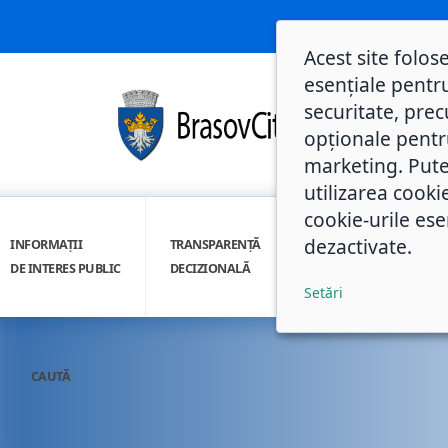
Acest site folos
esențiale pentru
securitate, prec
opționale pentru 
marketing. Pute
utilizarea cooki
cookie-urile ese
dezactivate.
INFORMAȚII
TRANSPARENȚĂ
INTEGRITATE
DE INTERES PUBLIC
DECIZIONALĂ
INSTITUȚIONALĂ
Setări
CAUTĂ