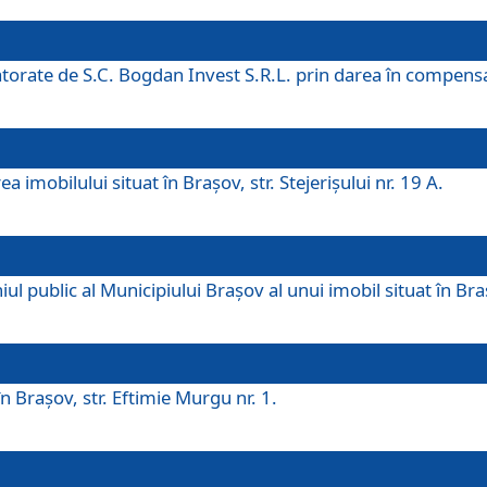
 datorate de S.C. Bogdan Invest S.R.L. prin darea în compens
 imobilului situat în Braşov, str. Stejerişului nr. 19 A.
 public al Municipiului Braşov al unui imobil situat în Braşo
 Braşov, str. Eftimie Murgu nr. 1.