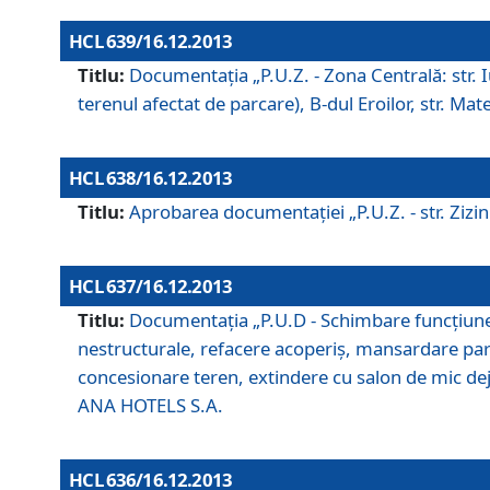
HCL 639/16.12.2013
Titlu:
Documentaţia „P.U.Z. - Zona Centrală: str. Iul
terenul afectat de parcare), B-dul Eroilor, str. Ma
HCL 638/16.12.2013
Titlu:
Aprobarea documentaţiei „P.U.Z. - str. Zizinul
HCL 637/16.12.2013
Titlu:
Documentaţia „P.U.D - Schimbare funcţiune c
nestructurale, refacere acoperiş, mansardare parţi
concesionare teren, extindere cu salon de mic dejun
ANA HOTELS S.A.
HCL 636/16.12.2013