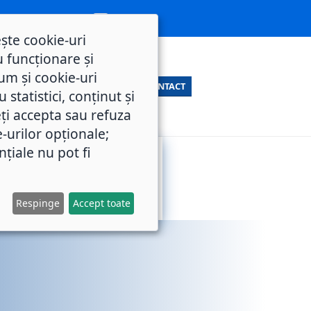
ește cookie-uri
 funcționare și
um și cookie-uri
CONTACT
statistici, conținut și
ți accepta sau refuza
e-urilor opționale;
nțiale nu pot fi
SERVICII
M.O.L.
PUBLICE
Respinge
Accept toate