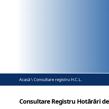
Acasă
\
Consultare registru H.C.L.
Consultare Registru Hotărâri de