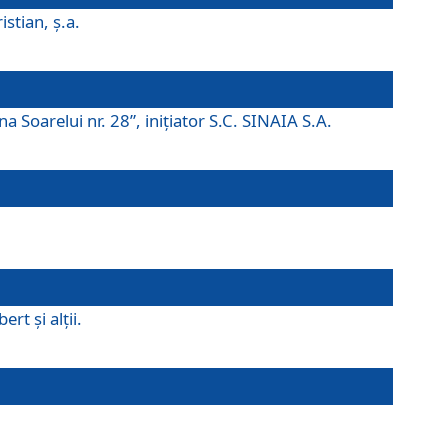
istian, ş.a.
a Soarelui nr. 28”, iniţiator S.C. SINAIA S.A.
rt şi alţii.