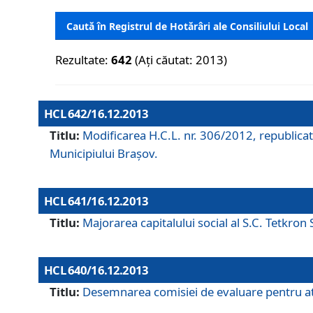
Caută în Registrul de Hotărâri ale Consiliului Local
Rezultate:
642
(Ați căutat: 2013)
HCL 642/16.12.2013
Titlu:
Modificarea H.C.L. nr. 306/2012, republicat
Municipiului Braşov.
HCL 641/16.12.2013
Titlu:
Majorarea capitalului social al S.C. Tetkron 
HCL 640/16.12.2013
Titlu:
Desemnarea comisiei de evaluare pentru atri