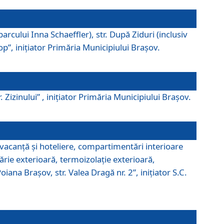
parcului Inna Schaeffler), str. După Ziduri (inclusiv
Pop”, iniţiator Primăria Municipiului Braşov.
. Zizinului” , iniţiator Primăria Municipiului Braşov.
 vacanţă şi hoteliere, compartimentări interioare
ărie exterioară, termoizolaţie exterioară,
ana Braşov, str. Valea Dragă nr. 2”, iniţiator S.C.