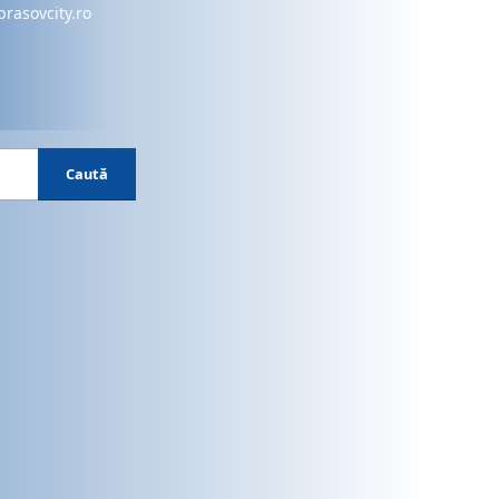
brasovcity.ro
Caută