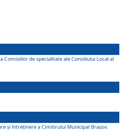
omisiilor de specialitate ale Consiliului Local al
e şi întreţinere a Cimitirului Municipal Braşov.