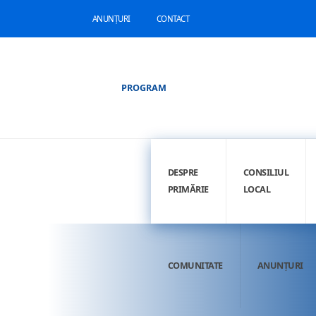
ANUNȚURI
CONTACT
PROGRAM
DESPRE
CONSILIUL
PRIMĂRIE
LOCAL
COMUNITATE
ANUNȚURI