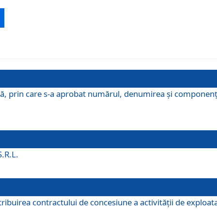
ă, prin care s-a aprobat numărul, denumirea şi componenţa C
S.R.L.
buirea contractului de concesiune a activităţii de exploatar