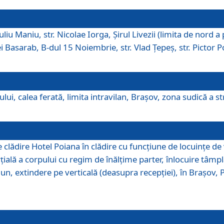
iu Maniu, str. Nicolae Iorga, Şirul Livezii (limita de nord a 
tei Basarab, B-dul 15 Noiembrie, str. Vlad Ţepeş, str. Pictor 
ui, calea ferată, limita intravilan, Braşov, zona sudică a str
lădire Hotel Poiana în clădire cu funcţiune de locuinţe de
ală a corpului cu regim de înălţime parter, înlocuire tâmpl
, extindere pe verticală (deasupra recepţiei), în Braşov, Poi