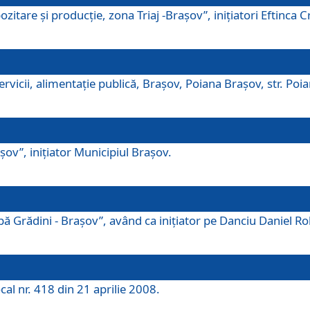
tare şi producţie, zona Triaj -Braşov”, iniţiatori Eftinca Cr
vicii, alimentaţie publică, Braşov, Poiana Braşov, str. Poian
ov”, iniţiator Municipiul Braşov.
 Grădini - Braşov”, având ca iniţiator pe Danciu Daniel Robe
cal nr. 418 din 21 aprilie 2008.