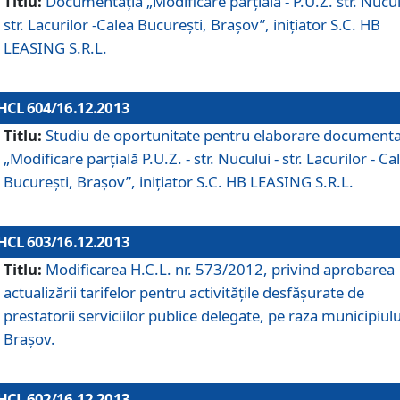
Titlu:
Documentaţia „Modificare parţială - P.U.Z. str. Nucul
str. Lacurilor -Calea Bucureşti, Braşov”, iniţiator S.C. HB
LEASING S.R.L.
HCL 604/16.12.2013
Titlu:
Studiu de oportunitate pentru elaborare documenta
„Modificare parţială P.U.Z. - str. Nucului - str. Lacurilor - Ca
Bucureşti, Braşov”, iniţiator S.C. HB LEASING S.R.L.
HCL 603/16.12.2013
Titlu:
Modificarea H.C.L. nr. 573/2012, privind aprobarea
actualizării tarifelor pentru activităţile desfăşurate de
prestatorii serviciilor publice delegate, pe raza municipiulu
Braşov.
HCL 602/16.12.2013