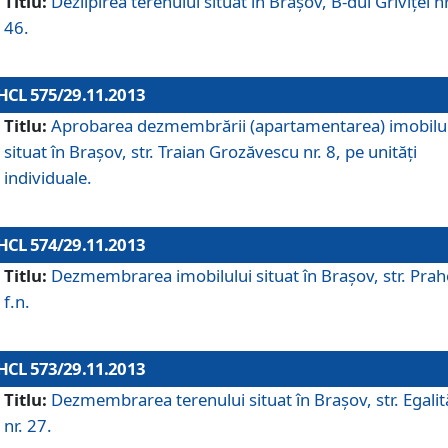
Titlu:
Dezlipirea terenului situat în Braşov, B-dul Griviţei nr
46.
HCL 575/29.11.2013
Titlu:
Aprobarea dezmembrării (apartamentarea) imobilu
situat în Braşov, str. Traian Grozăvescu nr. 8, pe unităţi
individuale.
HCL 574/29.11.2013
Titlu:
Dezmembrarea imobilului situat în Braşov, str. Pra
f.n.
HCL 573/29.11.2013
Titlu:
Dezmembrarea terenului situat în Braşov, str. Egalită
nr. 27.