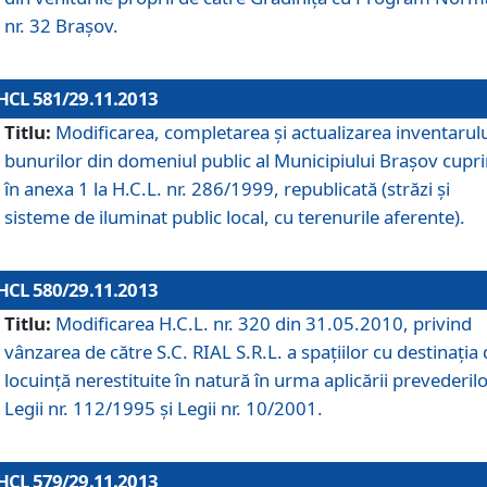
nr. 32 Braşov.
HCL 581/29.11.2013
Titlu:
Modificarea, completarea şi actualizarea inventarul
bunurilor din domeniul public al Municipiului Braşov cupr
în anexa 1 la H.C.L. nr. 286/1999, republicată (străzi şi
sisteme de iluminat public local, cu terenurile aferente).
HCL 580/29.11.2013
Titlu:
Modificarea H.C.L. nr. 320 din 31.05.2010, privind
vânzarea de către S.C. RIAL S.R.L. a spaţiilor cu destinaţia
locuinţă nerestituite în natură în urma aplicării prevederil
Legii nr. 112/1995 şi Legii nr. 10/2001.
HCL 579/29.11.2013