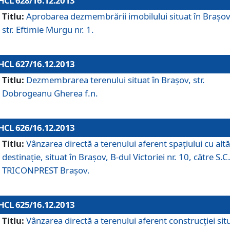
HCL 628/16.12.2013
Titlu:
Aprobarea dezmembrării imobilului situat în Braşov
str. Eftimie Murgu nr. 1.
HCL 627/16.12.2013
Titlu:
Dezmembrarea terenului situat în Braşov, str.
Dobrogeanu Gherea f.n.
HCL 626/16.12.2013
Titlu:
Vânzarea directă a terenului aferent spaţiului cu altă
destinaţie, situat în Braşov, B-dul Victoriei nr. 10, către S.C
TRICONPREST Braşov.
HCL 625/16.12.2013
Titlu:
Vânzarea directă a terenului aferent construcţiei sit