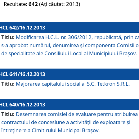
Rezultate:
642
(Ați căutat: 2013)
HCL 642/16.12.2013
Titlu:
Modificarea H.C.L. nr. 306/2012, republicată, prin c
s-a aprobat numărul, denumirea şi componenţa Comisiilo
de specialitate ale Consiliului Local al Municipiului Braşov.
HCL 641/16.12.2013
Titlu:
Majorarea capitalului social al S.C. Tetkron S.R.L.
HCL 640/16.12.2013
Titlu:
Desemnarea comisiei de evaluare pentru atribuirea
contractului de concesiune a activităţii de exploatare şi
întreţinere a Cimitirului Municipal Braşov.