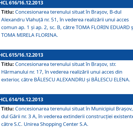
HCL 616/16.12.2013
Titlu:
Concesionarea terenului situat în Braşov, B-dul
Alexandru Vlahuţă nr. 51, în vederea realizării unui acces
comun ap. 1 şi ap. 2, sc. B, către TOMA FLORIN EDUARD ş
TOMA MIRELA FLORINA.
HCL 615/16.12.2013
Titlu:
Concesionarea terenului situat în Braşov, str.
Hărmanului nr. 17, în vederea realizării unui acces din
exterior, către BĂLESCU ALEXANDRU şi BĂLESCU ELENA.
HCL 614/16.12.2013
Titlu:
Concesionarea terenului situat în Municipiul Braşov,
dul Gării nr. 3 A, în vederea extinderii construcţiei existent
către S.C. Unirea Shopping Center S.A.