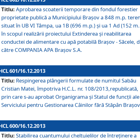
Titlu:
Aprobarea scoaterii temporare din fondul forestier
proprietate publică a Municipiului Braşov a 848 m.p. tere
situat în UB VI Tâmpa, ua 1B (696 m.p.) şi ua 1 Ad (152 m.
în scopul realizării proiectului Extinderea şi reabilitarea
conductei de alimentare cu apă potabilă Braşov - Săcele, 
către COMPANIA APA Braşov S.A.
HCL 601/16.12.2013
Titlu:
Respingerea plângerii formulate de numitul Sabău
Cristian Matei, împotriva H.C.L. nr. 108/2013,republicată,
prin care s-au aprobat Organigrama şi Statul de funcţii ale
Serviciului pentru Gestionarea Câinilor fără Stăpân Braşov
HCL 600/16.12.2013
Titlu:
Stabilirea cuantumului cheltuielilor de întreţinere a