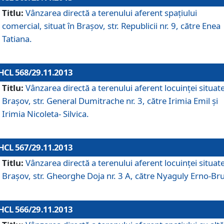
Titlu:
Vânzarea directă a terenului aferent spaţiului
comercial, situat în Braşov, str. Republicii nr. 9, către Enea
Tatiana.
HCL 568/29.11.2013
Titlu:
Vânzarea directă a terenului aferent locuinţei situate
Braşov, str. General Dumitrache nr. 3, către Irimia Emil şi
Irimia Nicoleta- Silvica.
HCL 567/29.11.2013
Titlu:
Vânzarea directă a terenului aferent locuinţei situate
Braşov, str. Gheorghe Doja nr. 3 A, către Nyaguly Erno-Br
HCL 566/29.11.2013