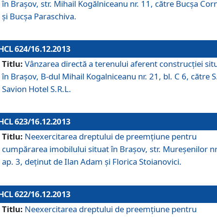
în Braşov, str. Mihail Kogălniceanu nr. 11, către Bucşa Cor
şi Bucşa Paraschiva.
HCL 624/16.12.2013
Titlu:
Vânzarea directă a terenului aferent construcţiei sit
în Braşov, B-dul Mihail Kogalniceanu nr. 21, bl. C 6, către S
Savion Hotel S.R.L.
HCL 623/16.12.2013
Titlu:
Neexercitarea dreptului de preemţiune pentru
cumpărarea imobilului situat în Braşov, str. Mureşenilor nr
ap. 3, deţinut de Ilan Adam şi Florica Stoianovici.
HCL 622/16.12.2013
Titlu:
Neexercitarea dreptului de preemţiune pentru