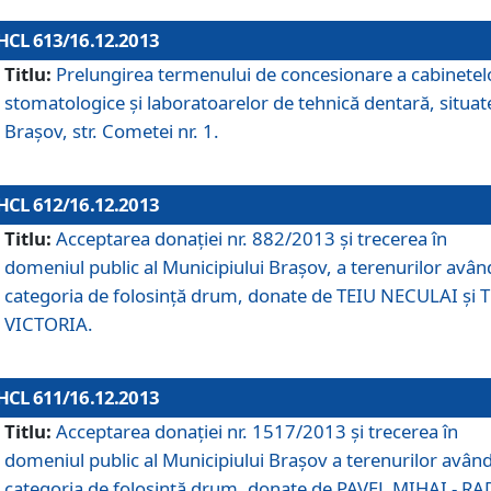
HCL 613/16.12.2013
Titlu:
Prelungirea termenului de concesionare a cabinetel
stomatologice şi laboratoarelor de tehnică dentară, situat
Braşov, str. Cometei nr. 1.
HCL 612/16.12.2013
Titlu:
Acceptarea donaţiei nr. 882/2013 şi trecerea în
domeniul public al Municipiului Braşov, a terenurilor avân
categoria de folosinţă drum, donate de TEIU NECULAI şi 
VICTORIA.
HCL 611/16.12.2013
Titlu:
Acceptarea donaţiei nr. 1517/2013 şi trecerea în
domeniul public al Municipiului Braşov a terenurilor avân
categoria de folosinţă drum, donate de PAVEL MIHAI - R