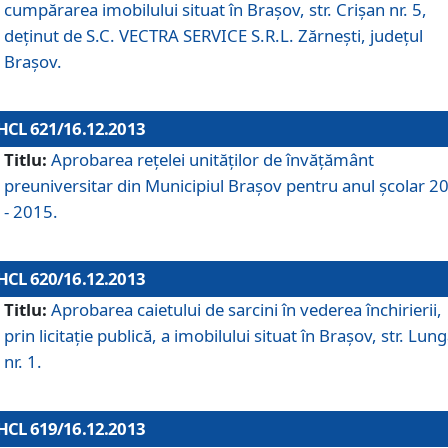
cumpărarea imobilului situat în Braşov, str. Crişan nr. 5,
deţinut de S.C. VECTRA SERVICE S.R.L. Zărneşti, judeţul
Braşov.
HCL 621/16.12.2013
Titlu:
Aprobarea reţelei unităţilor de învăţământ
preuniversitar din Municipiul Braşov pentru anul şcolar 2
- 2015.
HCL 620/16.12.2013
Titlu:
Aprobarea caietului de sarcini în vederea închirierii,
prin licitaţie publică, a imobilului situat în Braşov, str. Lun
nr. 1.
HCL 619/16.12.2013