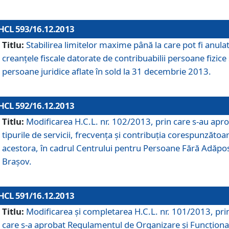
HCL 593/16.12.2013
Titlu:
Stabilirea limitelor maxime până la care pot fi anula
creanţele fiscale datorate de contribuabilii persoane fizice 
persoane juridice aflate în sold la 31 decembrie 2013.
HCL 592/16.12.2013
Titlu:
Modificarea H.C.L. nr. 102/2013, prin care s-au apr
tipurile de servicii, frecvenţa şi contribuţia corespunzătoa
acestora, în cadrul Centrului pentru Persoane Fără Adăpo
Braşov.
HCL 591/16.12.2013
Titlu:
Modificarea şi completarea H.C.L. nr. 101/2013, pri
care s-a aprobat Regulamentul de Organizare şi Funcţion