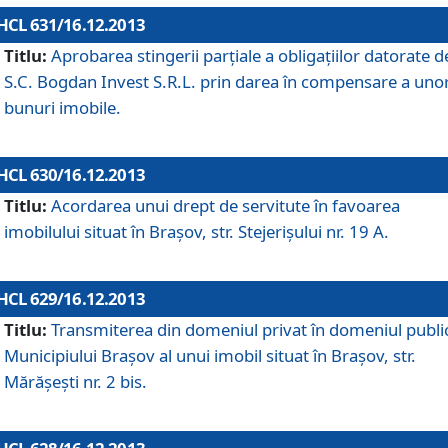
HCL 631/16.12.2013
Titlu:
Aprobarea stingerii parţiale a obligaţiilor datorate d
S.C. Bogdan Invest S.R.L. prin darea în compensare a uno
bunuri imobile.
HCL 630/16.12.2013
Titlu:
Acordarea unui drept de servitute în favoarea
imobilului situat în Braşov, str. Stejerişului nr. 19 A.
HCL 629/16.12.2013
Titlu:
Transmiterea din domeniul privat în domeniul public
Municipiului Braşov al unui imobil situat în Braşov, str.
Mărăşeşti nr. 2 bis.