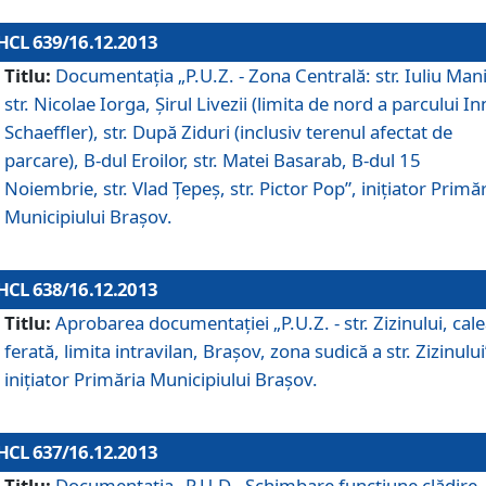
HCL 639/16.12.2013
Titlu:
Documentaţia „P.U.Z. - Zona Centrală: str. Iuliu Man
str. Nicolae Iorga, Şirul Livezii (limita de nord a parcului In
Schaeffler), str. După Ziduri (inclusiv terenul afectat de
parcare), B-dul Eroilor, str. Matei Basarab, B-dul 15
Noiembrie, str. Vlad Ţepeş, str. Pictor Pop”, iniţiator Primă
Municipiului Braşov.
HCL 638/16.12.2013
Titlu:
Aprobarea documentaţiei „P.U.Z. - str. Zizinului, cal
ferată, limita intravilan, Braşov, zona sudică a str. Zizinului
iniţiator Primăria Municipiului Braşov.
HCL 637/16.12.2013
Titlu:
Documentaţia „P.U.D - Schimbare funcţiune clădire