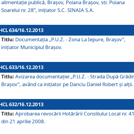
alimentaţie publică, Braşov, Poiana Braşov, str. Poiana
Soarelui nr. 28”, iniţiator S.C. SINAIA S.A.
HCL 634/16.12.2013
Titlu:
Documentaţia „P.U.Z. - Zona La Iepure, Braşov”,
iniţiator Municipiul Braşov.
HCL 633/16.12.2013
Titlu:
Avizarea documentaţiei „P.U.Z. - Strada După Grădin
Braşov”, având ca iniţiator pe Danciu Daniel Robert şi alţii.
HCL 632/16.12.2013
Titlu:
Aprobarea revocării Hotărârii Consiliului Local nr. 4
din 21 aprilie 2008.