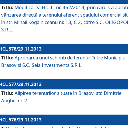
Titlu:
Modificarea H.C.L. nr. 452/2013, prin care s-a aprob
vânzarea directă a terenului aferent spaţiului comercial si
în str. Mihail Kogălniceanu nr. 13, C 2, către S.C. OLIGOPO
S.R.L.
HCL 578/29.11.2013
Titlu:
Aprobarea unui schimb de terenuri între Municipiul
Braşov şi S.C. Sela Investments S.R.L.
HCL 577/29.11.2013
Titlu:
Alipirea terenurilor situate în Braşov, str. Dimitrie
Anghel nr. 2.
HCL 576/29.11.2013