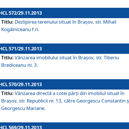
HCL 572/29.11.2013
Titlu:
Dezlipirea terenului situat în Braşov, str. Mihail
Kogălniceanu f.n.
HCL 571/29.11.2013
Titlu:
Vânzarea imobilului situat în Braşov, str. Tiberiu
Brediceanu nr. 3.
HCL 570/29.11.2013
Titlu:
Vânzarea directă a cotei părţi din imobilul situat în
Braşov, str. Republicii nr. 13, către Georgescu Constantin ş
Georgescu Mariane.
HCL 569/29.11.2013