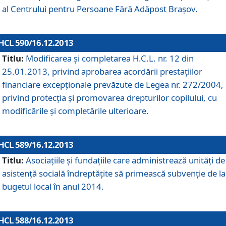
al Centrului pentru Persoane Fără Adăpost Braşov.
HCL 590/16.12.2013
Titlu:
Modificarea şi completarea H.C.L. nr. 12 din
25.01.2013, privind aprobarea acordării prestaţiilor
financiare excepţionale prevăzute de Legea nr. 272/2004,
privind protecţia şi promovarea drepturilor copilului, cu
modificările şi completările ulterioare.
HCL 589/16.12.2013
Titlu:
Asociaţiile şi fundaţiile care administrează unităţi de
asistenţă socială îndreptăţite să primească subvenţie de la
bugetul local în anul 2014.
HCL 588/16.12.2013