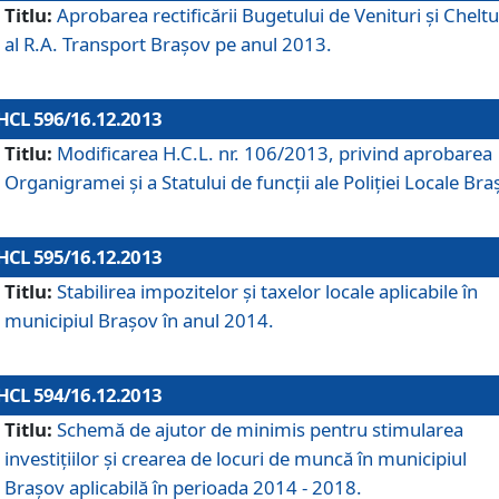
Titlu:
Aprobarea rectificării Bugetului de Venituri şi Cheltui
al R.A. Transport Braşov pe anul 2013.
HCL 596/16.12.2013
Titlu:
Modificarea H.C.L. nr. 106/2013, privind aprobarea
Organigramei şi a Statului de funcţii ale Poliţiei Locale Bra
HCL 595/16.12.2013
Titlu:
Stabilirea impozitelor şi taxelor locale aplicabile în
municipiul Braşov în anul 2014.
HCL 594/16.12.2013
Titlu:
Schemă de ajutor de minimis pentru stimularea
investiţiilor şi crearea de locuri de muncă în municipiul
Braşov aplicabilă în perioada 2014 - 2018.