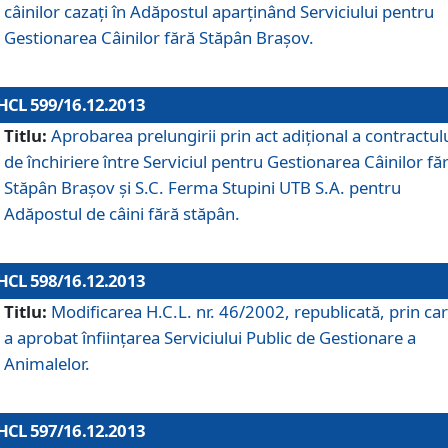
câinilor cazaţi în Adăpostul aparţinând Serviciului pentru
Gestionarea Câinilor fără Stăpân Braşov.
HCL 599/16.12.2013
Titlu:
Aprobarea prelungirii prin act adiţional a contractul
de închiriere între Serviciul pentru Gestionarea Câinilor fă
Stăpân Braşov şi S.C. Ferma Stupini UTB S.A. pentru
Adăpostul de câini fără stăpân.
HCL 598/16.12.2013
Titlu:
Modificarea H.C.L. nr. 46/2002, republicată, prin car
a aprobat înfiinţarea Serviciului Public de Gestionare a
Animalelor.
HCL 597/16.12.2013