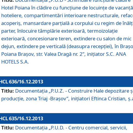
Hotel Poiana în clădire cu funcţiune de locuinţe de vacanţă
hoteliere, compartimentări interioare nestructurale, refa
acoperiş, mansardare parţială a corpului cu regim de înăl
parter, înlocuire tâmplărie exterioară, termoizolaţie
exterioară, concesionare teren, extindere cu salon de mic
dejun, extindere pe verticală (deasupra recepţiei), în Braşo
Poiana Braşov, str. Valea Dragă nr. 2”, iniţiator S.C. ANA
HOTELS S.A.
HCL 636/16.12.2013
Titlu:
Documentaţia „P.U.Z. - Construire Hale depozitare ş
producţie, zona Triaj -Braşov”, iniţiatori Eftinca Cristian, ş.
HCL 635/16.12.2013
Titlu:
Documentaţia „P.U.D. - Centru comercial, servicii,