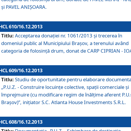
şi PAVEL ANIŞOARA.
HCL 610/16.12.2013
Titlu:
Acceptarea donaţiei nr. 1061/2013 şi trecerea în
domeniul public al Municipiului Braşov, a terenului având
categoria de folosinţă drum, donat de CARP CIPRIAN - IO
HCL 609/16.12.2013
Titlu:
Studiu de oportunitate pentru elaborare documenta
„P.U.Z. - Construire locuinţe colective, spaţii comerciale şi
împrejmuire (cu modificare regim de înălţime aferent P.U.
Braşov)”, iniţiator S.C. Atlanta House Investments S.R.L.
HCL 608/16.12.2013
Titlu:
Documentaţia „P.U.Z. - Schimbare de destinaţie,