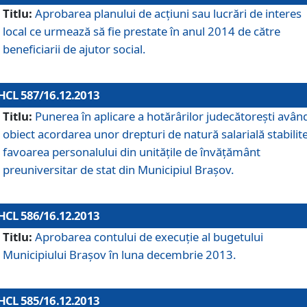
Titlu:
Aprobarea planului de acţiuni sau lucrări de interes
local ce urmează să fie prestate în anul 2014 de către
beneficiarii de ajutor social.
HCL 587/16.12.2013
Titlu:
Punerea în aplicare a hotărârilor judecătoreşti avân
obiect acordarea unor drepturi de natură salarială stabilite
favoarea personalului din unităţile de învăţământ
preuniversitar de stat din Municipiul Braşov.
HCL 586/16.12.2013
Titlu:
Aprobarea contului de execuţie al bugetului
Municipiului Braşov în luna decembrie 2013.
HCL 585/16.12.2013