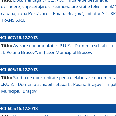
extindere, supraetajare şi reamenajare staţie telegondolă 
cabană, zona Postăvarul - Poiana Braşov”, iniţiator S.C. 
TRANS S.R.L.
HCL 607/16.12.2013
Titlu:
Avizare documentaţie „P.U.Z. - Domeniu schiabil - e
II, Poiana Braşov”, iniţiator Municipiul Braşov.
HCL 606/16.12.2013
Titlu:
Studiu de oportunitate pentru elaborare documenta
„P.U.Z. - Domeniu schiabil - etapa II, Poiana Braşov”, iniţia
Municipiul Braşov.
HCL 605/16.12.2013