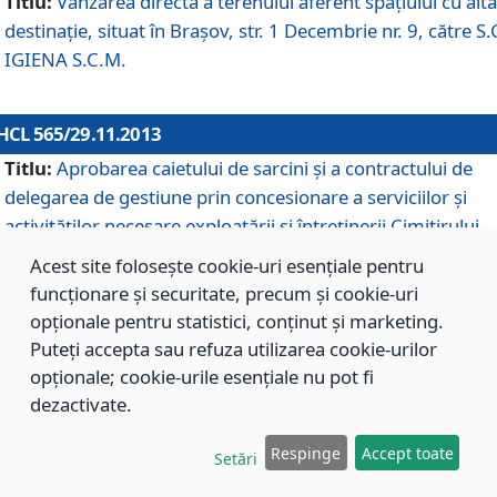
Titlu:
Vânzarea directă a terenului aferent spaţiului cu altă
destinaţie, situat în Braşov, str. 1 Decembrie nr. 9, către S.
IGIENA S.C.M.
HCL 565/29.11.2013
Titlu:
Aprobarea caietului de sarcini şi a contractului de
delegarea de gestiune prin concesionare a serviciilor şi
activităţilor necesare exploatării şi întreţinerii Cimitirului
Municipal Braşov situat în str. Dimitrie Anghel nr. 19.
Acest site folosește cookie-uri esențiale pentru
funcționare și securitate, precum și cookie-uri
opționale pentru statistici, conținut și marketing.
HCL 564/29.11.2013
Puteți accepta sau refuza utilizarea cookie-urilor
Titlu:
Completarea şi modificarea H.C.L. nr. 446/2013, pr
opționale; cookie-urile esențiale nu pot fi
care s-a aprobat studiul de fundamentare pentru
dezactivate.
concesionarea serviciilor de administrare a Cimitirului
Municipal Braşov.
Respinge
Accept toate
Setări