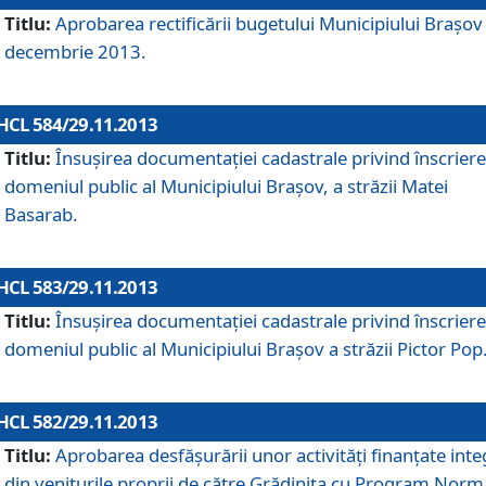
Titlu:
Aprobarea rectificării bugetului Municipiului Braşov 
decembrie 2013.
HCL 584/29.11.2013
Titlu:
Însuşirea documentaţiei cadastrale privind înscriere
domeniul public al Municipiului Braşov, a străzii Matei
Basarab.
HCL 583/29.11.2013
Titlu:
Însuşirea documentaţiei cadastrale privind înscriere
domeniul public al Municipiului Braşov a străzii Pictor Pop
HCL 582/29.11.2013
Titlu:
Aprobarea desfăşurării unor activităţi finanţate inte
din veniturile proprii de către Grădiniţa cu Program Norm