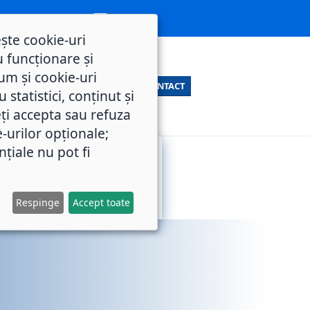
ește cookie-uri
 funcționare și
um și cookie-uri
CONTACT
statistici, conținut și
ți accepta sau refuza
e-urilor opționale;
nțiale nu pot fi
SERVICII
M.O.L.
PUBLICE
Respinge
Accept toate