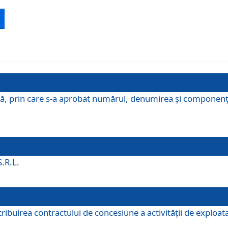
ă, prin care s-a aprobat numărul, denumirea şi componenţa C
S.R.L.
buirea contractului de concesiune a activităţii de exploatar