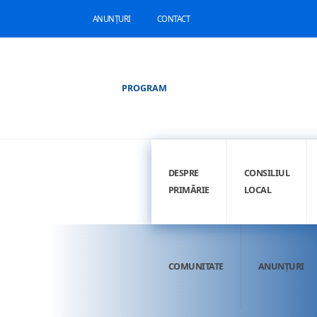
ANUNȚURI
CONTACT
PROGRAM
DESPRE
CONSILIUL
PRIMĂRIE
LOCAL
COMUNITATE
ANUNȚURI