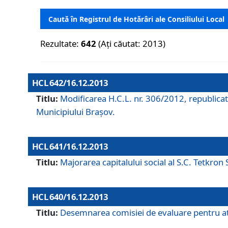
Caută în Registrul de Hotărâri ale Consiliului Local
Rezultate:
642
(Ați căutat: 2013)
HCL 642/16.12.2013
Titlu:
Modificarea H.C.L. nr. 306/2012, republicat
Municipiului Braşov.
HCL 641/16.12.2013
Titlu:
Majorarea capitalului social al S.C. Tetkron 
HCL 640/16.12.2013
Titlu:
Desemnarea comisiei de evaluare pentru atri