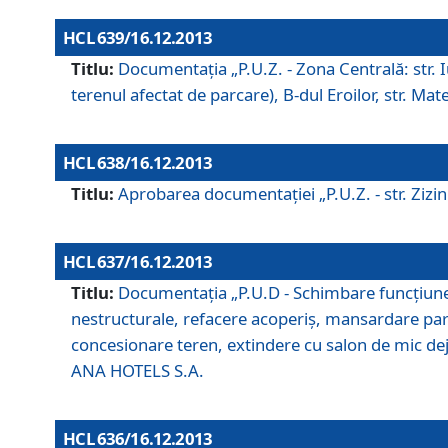
HCL 639/16.12.2013
Titlu:
Documentaţia „P.U.Z. - Zona Centrală: str. Iul
terenul afectat de parcare), B-dul Eroilor, str. Ma
HCL 638/16.12.2013
Titlu:
Aprobarea documentaţiei „P.U.Z. - str. Zizinul
HCL 637/16.12.2013
Titlu:
Documentaţia „P.U.D - Schimbare funcţiune c
nestructurale, refacere acoperiş, mansardare parţi
concesionare teren, extindere cu salon de mic dejun
ANA HOTELS S.A.
HCL 636/16.12.2013