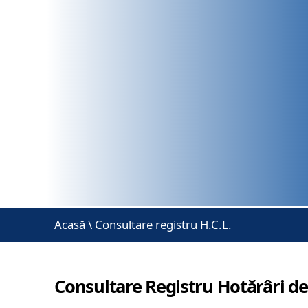
Acasă
\
Consultare registru H.C.L.
Consultare Registru Hotărâri de