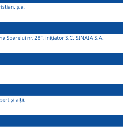
istian, ş.a.
a Soarelui nr. 28”, iniţiator S.C. SINAIA S.A.
rt şi alţii.