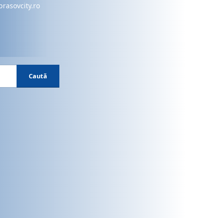
brasovcity.ro
Caută