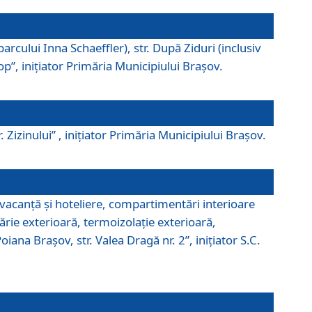
parcului Inna Schaeffler), str. După Ziduri (inclusiv
Pop”, iniţiator Primăria Municipiului Braşov.
. Zizinului” , iniţiator Primăria Municipiului Braşov.
 vacanţă şi hoteliere, compartimentări interioare
ărie exterioară, termoizolaţie exterioară,
ana Braşov, str. Valea Dragă nr. 2”, iniţiator S.C.