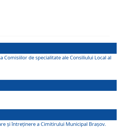
omisiilor de specialitate ale Consiliului Local al
e şi întreţinere a Cimitirului Municipal Braşov.