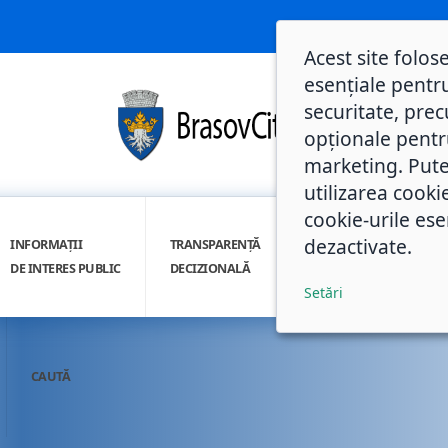
Acest site folos
esențiale pentru
securitate, prec
opționale pentru 
marketing. Pute
utilizarea cooki
cookie-urile ese
dezactivate.
INFORMAȚII
TRANSPARENȚĂ
INTEGRITATE
DE INTERES PUBLIC
DECIZIONALĂ
INSTITUȚIONALĂ
Setări
CAUTĂ