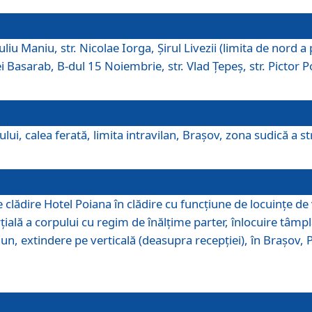
iu Maniu, str. Nicolae Iorga, Şirul Livezii (limita de nord a 
tei Basarab, B-dul 15 Noiembrie, str. Vlad Ţepeş, str. Pictor 
ui, calea ferată, limita intravilan, Braşov, zona sudică a str
lădire Hotel Poiana în clădire cu funcţiune de locuinţe de
ală a corpului cu regim de înălţime parter, înlocuire tâmpl
, extindere pe verticală (deasupra recepţiei), în Braşov, Poi