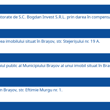
 datorate de S.C. Bogdan Invest S.R.L. prin darea în compens
 imobilului situat în Braşov, str. Stejerişului nr. 19 A.
 public al Municipiului Braşov al unui imobil situat în Braşo
 Braşov, str. Eftimie Murgu nr. 1.