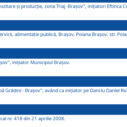
tare şi producţie, zona Triaj -Braşov”, iniţiatori Eftinca Cr
vicii, alimentaţie publică, Braşov, Poiana Braşov, str. Poian
ov”, iniţiator Municipiul Braşov.
 Grădini - Braşov”, având ca iniţiator pe Danciu Daniel Robe
cal nr. 418 din 21 aprilie 2008.