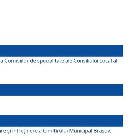
omisiilor de specialitate ale Consiliului Local al
e şi întreţinere a Cimitirului Municipal Braşov.