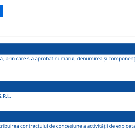
ă, prin care s-a aprobat numărul, denumirea şi componenţa C
S.R.L.
buirea contractului de concesiune a activităţii de exploatar