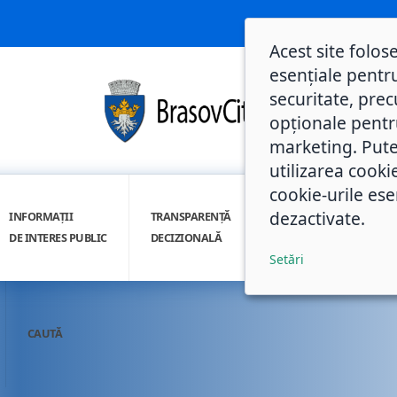
Acest site folos
esențiale pentru
securitate, prec
opționale pentru 
marketing. Pute
utilizarea cooki
cookie-urile ese
dezactivate.
INFORMAȚII
TRANSPARENȚĂ
INTEGRITATE
DE INTERES PUBLIC
DECIZIONALĂ
INSTITUȚIONALĂ
Setări
CAUTĂ