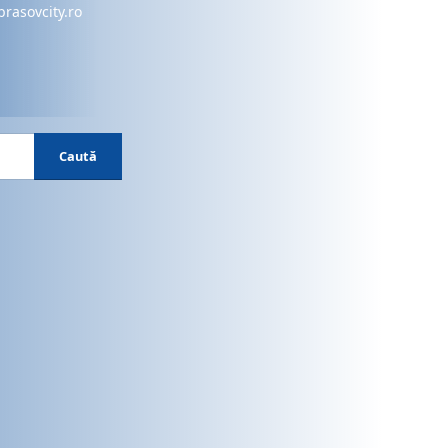
brasovcity.ro
Caută