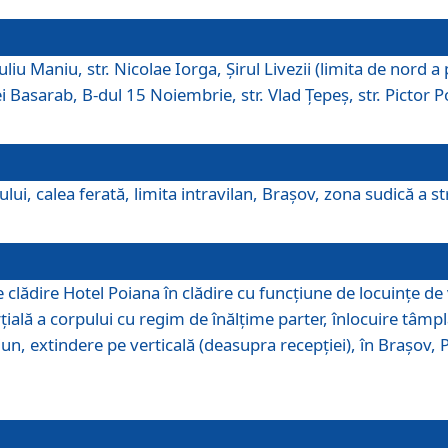
iu Maniu, str. Nicolae Iorga, Şirul Livezii (limita de nord a 
tei Basarab, B-dul 15 Noiembrie, str. Vlad Ţepeş, str. Pictor 
ui, calea ferată, limita intravilan, Braşov, zona sudică a str
lădire Hotel Poiana în clădire cu funcţiune de locuinţe de
ală a corpului cu regim de înălţime parter, înlocuire tâmpl
, extindere pe verticală (deasupra recepţiei), în Braşov, Poi