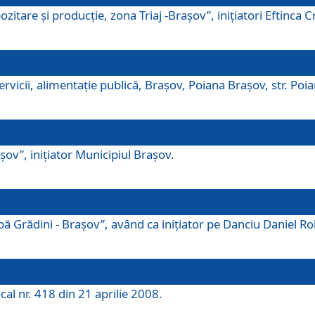
tare şi producţie, zona Triaj -Braşov”, iniţiatori Eftinca Cr
vicii, alimentaţie publică, Braşov, Poiana Braşov, str. Poian
ov”, iniţiator Municipiul Braşov.
 Grădini - Braşov”, având ca iniţiator pe Danciu Daniel Robe
cal nr. 418 din 21 aprilie 2008.