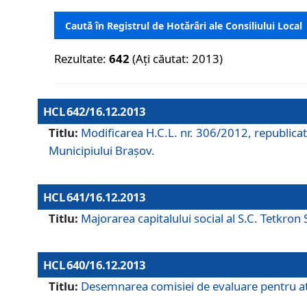
Caută în Registrul de Hotărâri ale Consiliului Local
Rezultate:
642
(Ați căutat: 2013)
HCL 642/16.12.2013
Titlu:
Modificarea H.C.L. nr. 306/2012, republicat
Municipiului Braşov.
HCL 641/16.12.2013
Titlu:
Majorarea capitalului social al S.C. Tetkron 
HCL 640/16.12.2013
Titlu:
Desemnarea comisiei de evaluare pentru atri