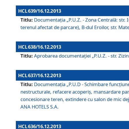
HCL 639/16.12.2013
Titlu:
Documentaţia „P.U.Z. - Zona Centrală: str. Iul
terenul afectat de parcare), B-dul Eroilor, str. Ma
HCL 638/16.12.2013
Titlu:
Aprobarea documentaţiei „P.U.Z. - str. Zizinul
HCL 637/16.12.2013
Titlu:
Documentaţia „P.U.D - Schimbare funcţiune c
nestructurale, refacere acoperiş, mansardare parţi
concesionare teren, extindere cu salon de mic dejun
ANA HOTELS S.A.
HCL 636/16.12.2013