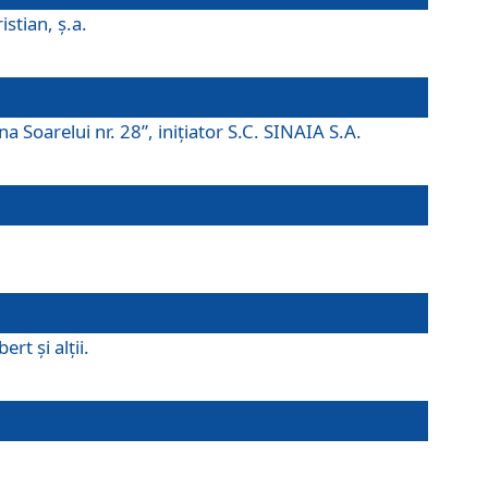
istian, ş.a.
a Soarelui nr. 28”, iniţiator S.C. SINAIA S.A.
rt şi alţii.