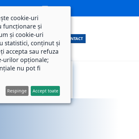
ește cookie-uri
 funcționare și
um și cookie-uri
CONTACT
statistici, conținut și
ți accepta sau refuza
e-urilor opționale;
nțiale nu pot fi
SERVICII
M.O.L.
PUBLICE
Respinge
Accept toate