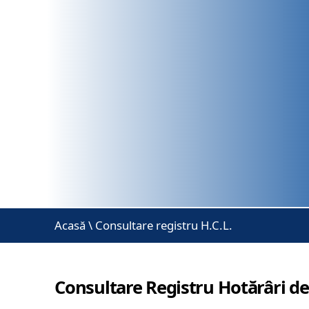
Acasă
\
Consultare registru H.C.L.
Consultare Registru Hotărâri de