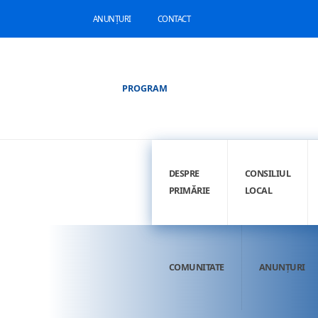
ANUNȚURI
CONTACT
PROGRAM
DESPRE
CONSILIUL
PRIMĂRIE
LOCAL
COMUNITATE
ANUNȚURI