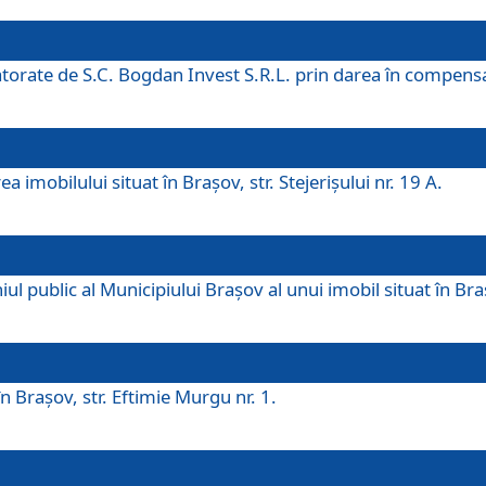
 datorate de S.C. Bogdan Invest S.R.L. prin darea în compens
 imobilului situat în Braşov, str. Stejerişului nr. 19 A.
 public al Municipiului Braşov al unui imobil situat în Braşo
 Braşov, str. Eftimie Murgu nr. 1.