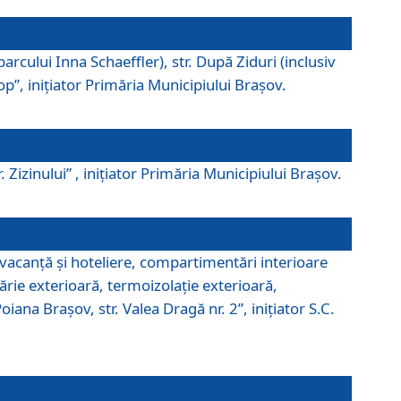
parcului Inna Schaeffler), str. După Ziduri (inclusiv
Pop”, iniţiator Primăria Municipiului Braşov.
. Zizinului” , iniţiator Primăria Municipiului Braşov.
 vacanţă şi hoteliere, compartimentări interioare
ărie exterioară, termoizolaţie exterioară,
ana Braşov, str. Valea Dragă nr. 2”, iniţiator S.C.