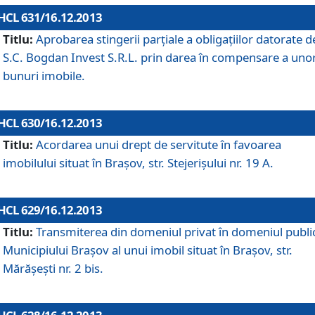
HCL 631/16.12.2013
Titlu:
Aprobarea stingerii parţiale a obligaţiilor datorate d
S.C. Bogdan Invest S.R.L. prin darea în compensare a uno
bunuri imobile.
HCL 630/16.12.2013
Titlu:
Acordarea unui drept de servitute în favoarea
imobilului situat în Braşov, str. Stejerişului nr. 19 A.
HCL 629/16.12.2013
Titlu:
Transmiterea din domeniul privat în domeniul public
Municipiului Braşov al unui imobil situat în Braşov, str.
Mărăşeşti nr. 2 bis.