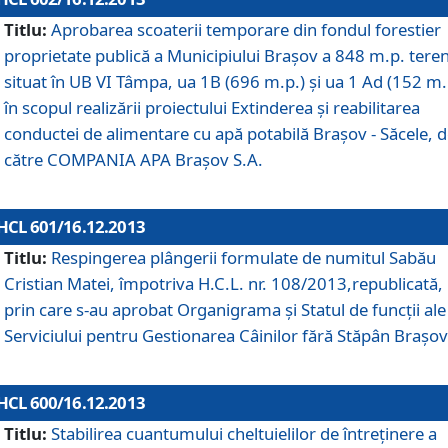
Titlu:
Aprobarea scoaterii temporare din fondul forestier
proprietate publică a Municipiului Braşov a 848 m.p. tere
situat în UB VI Tâmpa, ua 1B (696 m.p.) şi ua 1 Ad (152 m.
în scopul realizării proiectului Extinderea şi reabilitarea
conductei de alimentare cu apă potabilă Braşov - Săcele, 
către COMPANIA APA Braşov S.A.
HCL 601/16.12.2013
Titlu:
Respingerea plângerii formulate de numitul Sabău
Cristian Matei, împotriva H.C.L. nr. 108/2013,republicată,
prin care s-au aprobat Organigrama şi Statul de funcţii ale
Serviciului pentru Gestionarea Câinilor fără Stăpân Braşov
HCL 600/16.12.2013
Titlu:
Stabilirea cuantumului cheltuielilor de întreţinere a