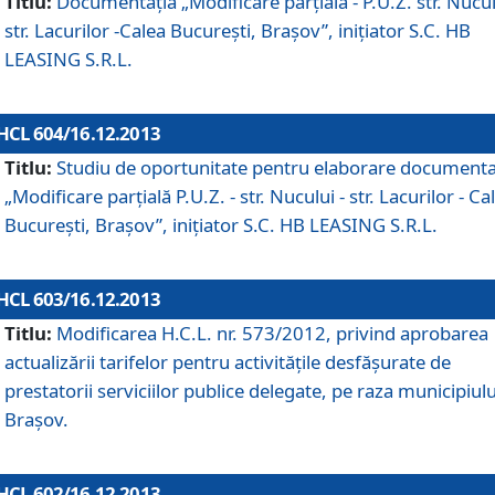
Titlu:
Documentaţia „Modificare parţială - P.U.Z. str. Nucul
str. Lacurilor -Calea Bucureşti, Braşov”, iniţiator S.C. HB
LEASING S.R.L.
HCL 604/16.12.2013
Titlu:
Studiu de oportunitate pentru elaborare documenta
„Modificare parţială P.U.Z. - str. Nucului - str. Lacurilor - Ca
Bucureşti, Braşov”, iniţiator S.C. HB LEASING S.R.L.
HCL 603/16.12.2013
Titlu:
Modificarea H.C.L. nr. 573/2012, privind aprobarea
actualizării tarifelor pentru activităţile desfăşurate de
prestatorii serviciilor publice delegate, pe raza municipiulu
Braşov.
HCL 602/16.12.2013