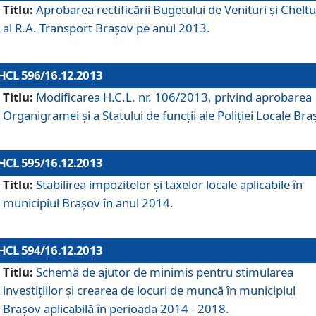
Titlu:
Aprobarea rectificării Bugetului de Venituri şi Cheltui
al R.A. Transport Braşov pe anul 2013.
HCL 596/16.12.2013
Titlu:
Modificarea H.C.L. nr. 106/2013, privind aprobarea
Organigramei şi a Statului de funcţii ale Poliţiei Locale Bra
HCL 595/16.12.2013
Titlu:
Stabilirea impozitelor şi taxelor locale aplicabile în
municipiul Braşov în anul 2014.
HCL 594/16.12.2013
Titlu:
Schemă de ajutor de minimis pentru stimularea
investiţiilor şi crearea de locuri de muncă în municipiul
Braşov aplicabilă în perioada 2014 - 2018.