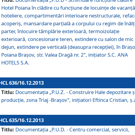
Hotel Poiana în clădire cu funcţiune de locuinţe de vacanţă
hoteliere, compartimentări interioare nestructurale, refa
acoperiş, mansardare parţială a corpului cu regim de înăl
parter, înlocuire tâmplărie exterioară, termoizolaţie
exterioară, concesionare teren, extindere cu salon de mic
dejun, extindere pe verticală (deasupra recepţiei), în Braşo
Poiana Braşov, str. Valea Dragă nr. 2”, iniţiator S.C. ANA
HOTELS S.A.
HCL 636/16.12.2013
Titlu:
Documentaţia „P.U.Z. - Construire Hale depozitare ş
producţie, zona Triaj -Braşov”, iniţiatori Eftinca Cristian, ş.
HCL 635/16.12.2013
Titlu:
Documentaţia „P.U.D. - Centru comercial, servicii,