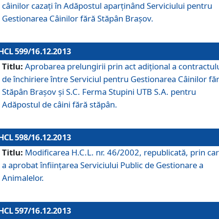
câinilor cazaţi în Adăpostul aparţinând Serviciului pentru
Gestionarea Câinilor fără Stăpân Braşov.
HCL 599/16.12.2013
Titlu:
Aprobarea prelungirii prin act adiţional a contractul
de închiriere între Serviciul pentru Gestionarea Câinilor fă
Stăpân Braşov şi S.C. Ferma Stupini UTB S.A. pentru
Adăpostul de câini fără stăpân.
HCL 598/16.12.2013
Titlu:
Modificarea H.C.L. nr. 46/2002, republicată, prin car
a aprobat înfiinţarea Serviciului Public de Gestionare a
Animalelor.
HCL 597/16.12.2013