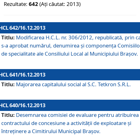
Rezultate:
642
(Ați căutat: 2013)
HCL 642/16.12.2013
Titlu:
Modificarea H.C.L. nr. 306/2012, republicată, prin c
s-a aprobat numărul, denumirea şi componenţa Comisiilo
de specialitate ale Consiliului Local al Municipiului Braşov.
HCL 641/16.12.2013
Titlu:
Majorarea capitalului social al S.C. Tetkron S.R.L.
HCL 640/16.12.2013
Titlu:
Desemnarea comisiei de evaluare pentru atribuirea
contractului de concesiune a activităţii de exploatare şi
întreţinere a Cimitirului Municipal Braşov.