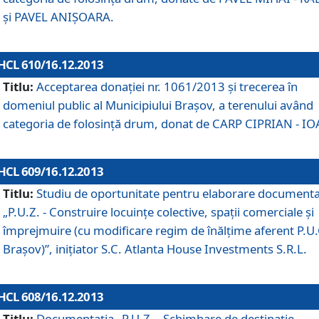
şi PAVEL ANIŞOARA.
HCL 610/16.12.2013
Titlu:
Acceptarea donaţiei nr. 1061/2013 şi trecerea în
domeniul public al Municipiului Braşov, a terenului având
categoria de folosinţă drum, donat de CARP CIPRIAN - IO
HCL 609/16.12.2013
Titlu:
Studiu de oportunitate pentru elaborare documenta
„P.U.Z. - Construire locuinţe colective, spaţii comerciale şi
împrejmuire (cu modificare regim de înălţime aferent P.U.
Braşov)”, iniţiator S.C. Atlanta House Investments S.R.L.
HCL 608/16.12.2013
Titlu:
Documentaţia „P.U.Z. - Schimbare de destinaţie,