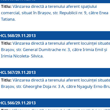
Titlu:
Vânzarea directă a terenului aferent spaţiului
comercial, situat în Braşov, str. Republicii nr. 9, către Enea
Tatiana.
HCL 568/29.11.2013
Titlu:
Vânzarea directă a terenului aferent locuinţei situate
Braşov, str. General Dumitrache nr. 3, către Irimia Emil şi
Irimia Nicoleta- Silvica.
HCL 567/29.11.2013
Titlu:
Vânzarea directă a terenului aferent locuinţei situate
Braşov, str. Gheorghe Doja nr. 3 A, către Nyaguly Erno-Br
HCL 566/29.11.2013