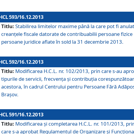
HCL 593/16.12.2013
Titlu:
Stabilirea limitelor maxime până la care pot fi anula
creanţele fiscale datorate de contribuabilii persoane fizice 
persoane juridice aflate în sold la 31 decembrie 2013.
HCL 592/16.12.2013
Titlu:
Modificarea H.C.L. nr. 102/2013, prin care s-au apr
tipurile de servicii, frecvenţa şi contribuţia corespunzătoa
acestora, în cadrul Centrului pentru Persoane Fără Adăpo
Braşov.
HCL 591/16.12.2013
Titlu:
Modificarea şi completarea H.C.L. nr. 101/2013, pri
care s-a aprobat Regulamentul de Organizare şi Funcţion