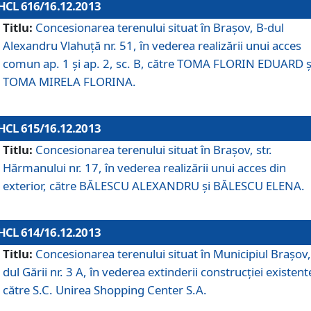
HCL 616/16.12.2013
Titlu:
Concesionarea terenului situat în Braşov, B-dul
Alexandru Vlahuţă nr. 51, în vederea realizării unui acces
comun ap. 1 şi ap. 2, sc. B, către TOMA FLORIN EDUARD ş
TOMA MIRELA FLORINA.
HCL 615/16.12.2013
Titlu:
Concesionarea terenului situat în Braşov, str.
Hărmanului nr. 17, în vederea realizării unui acces din
exterior, către BĂLESCU ALEXANDRU şi BĂLESCU ELENA.
HCL 614/16.12.2013
Titlu:
Concesionarea terenului situat în Municipiul Braşov,
dul Gării nr. 3 A, în vederea extinderii construcţiei existent
către S.C. Unirea Shopping Center S.A.