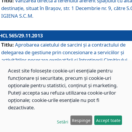
Titlu:
Vânzarea directă a terenului aferent spaţiului cu altă
destinaţie, situat în Braşov, str. 1 Decembrie nr. 9, către S.
IGIENA S.C.M.
HCL 565/29.11.2013
Titlu:
Aprobarea caietului de sarcini şi a contractului de
delegarea de gestiune prin concesionare a serviciilor şi
activităţilor necesare exploatării şi întreţinerii Cimitirului
Municipal Braşov situat în str. Dimitrie Anghel nr. 19.
Acest site folosește cookie-uri esențiale pentru
funcționare și securitate, precum și cookie-uri
opționale pentru statistici, conținut și marketing.
HCL 564/29.11.2013
Puteți accepta sau refuza utilizarea cookie-urilor
Titlu:
Completarea şi modificarea H.C.L. nr. 446/2013, pr
opționale; cookie-urile esențiale nu pot fi
care s-a aprobat studiul de fundamentare pentru
dezactivate.
concesionarea serviciilor de administrare a Cimitirului
Municipal Braşov.
Respinge
Accept toate
Setări