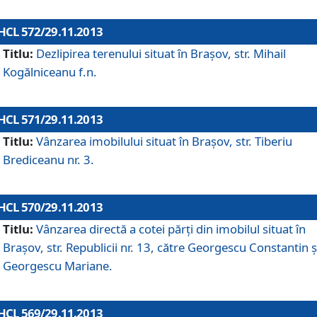
HCL 572/29.11.2013
Titlu:
Dezlipirea terenului situat în Braşov, str. Mihail
Kogălniceanu f.n.
HCL 571/29.11.2013
Titlu:
Vânzarea imobilului situat în Braşov, str. Tiberiu
Brediceanu nr. 3.
HCL 570/29.11.2013
Titlu:
Vânzarea directă a cotei părţi din imobilul situat în
Braşov, str. Republicii nr. 13, către Georgescu Constantin ş
Georgescu Mariane.
HCL 569/29.11.2013