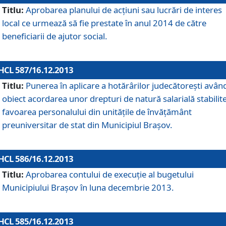
Titlu:
Aprobarea planului de acţiuni sau lucrări de interes
local ce urmează să fie prestate în anul 2014 de către
beneficiarii de ajutor social.
HCL 587/16.12.2013
Titlu:
Punerea în aplicare a hotărârilor judecătoreşti avân
obiect acordarea unor drepturi de natură salarială stabilite
favoarea personalului din unităţile de învăţământ
preuniversitar de stat din Municipiul Braşov.
HCL 586/16.12.2013
Titlu:
Aprobarea contului de execuţie al bugetului
Municipiului Braşov în luna decembrie 2013.
HCL 585/16.12.2013