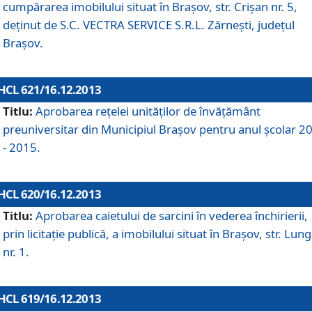
cumpărarea imobilului situat în Braşov, str. Crişan nr. 5,
deţinut de S.C. VECTRA SERVICE S.R.L. Zărneşti, judeţul
Braşov.
HCL 621/16.12.2013
Titlu:
Aprobarea reţelei unităţilor de învăţământ
preuniversitar din Municipiul Braşov pentru anul şcolar 2
- 2015.
HCL 620/16.12.2013
Titlu:
Aprobarea caietului de sarcini în vederea închirierii,
prin licitaţie publică, a imobilului situat în Braşov, str. Lun
nr. 1.
HCL 619/16.12.2013