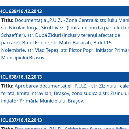
HCL 639/16.12.2013
Titlu:
Documentaţia „P.U.Z. - Zona Centrală: str. Iuliu Man
str. Nicolae Iorga, Şirul Livezii (limita de nord a parcului In
Schaeffler), str. După Ziduri (inclusiv terenul afectat de
parcare), B-dul Eroilor, str. Matei Basarab, B-dul 15
Noiembrie, str. Vlad Ţepeş, str. Pictor Pop”, iniţiator Primă
Municipiului Braşov.
HCL 638/16.12.2013
Titlu:
Aprobarea documentaţiei „P.U.Z. - str. Zizinului, cal
ferată, limita intravilan, Braşov, zona sudică a str. Zizinului
iniţiator Primăria Municipiului Braşov.
HCL 637/16.12.2013
Titlu:
Documentaţia „P.U.D - Schimbare funcţiune clădire