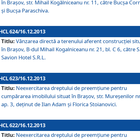
în Braşov, str. Mihail Kogălniceanu nr. 11, către Bucşa Cor
şi Bucşa Paraschiva.
HCL 624/16.12.2013
Titlu:
Vânzarea directă a terenului aferent construcţiei sit
în Braşov, B-dul Mihail Kogalniceanu nr. 21, bl. C 6, către S
Savion Hotel S.R.L.
HCL 623/16.12.2013
Titlu:
Neexercitarea dreptului de preemţiune pentru
cumpărarea imobilului situat în Braşov, str. Mureşenilor nr
ap. 3, deţinut de Ilan Adam şi Florica Stoianovici.
HCL 622/16.12.2013
Titlu:
Neexercitarea dreptului de preemţiune pentru