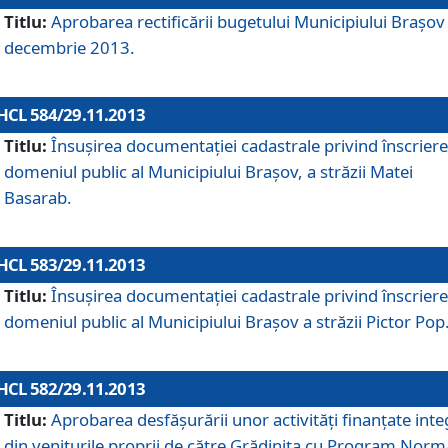
Titlu:
Aprobarea rectificării bugetului Municipiului Braşov 
decembrie 2013.
HCL 584/29.11.2013
Titlu:
Însuşirea documentaţiei cadastrale privind înscriere
domeniul public al Municipiului Braşov, a străzii Matei
Basarab.
HCL 583/29.11.2013
Titlu:
Însuşirea documentaţiei cadastrale privind înscriere
domeniul public al Municipiului Braşov a străzii Pictor Pop
HCL 582/29.11.2013
Titlu:
Aprobarea desfăşurării unor activităţi finanţate inte
din veniturile proprii de către Grădiniţa cu Program Norm