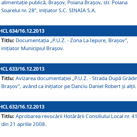
alimentaţie publică, Braşov, Poiana Braşov, str. Poiana
Soarelui nr. 28”, iniţiator S.C. SINAIA S.A.
HCL 634/16.12.2013
Titlu:
Documentaţia „P.U.Z. - Zona La Iepure, Braşov”,
iniţiator Municipiul Braşov.
HCL 633/16.12.2013
Titlu:
Avizarea documentaţiei „P.U.Z. - Strada După Grădin
Braşov”, având ca iniţiator pe Danciu Daniel Robert şi alţii.
HCL 632/16.12.2013
Titlu:
Aprobarea revocării Hotărârii Consiliului Local nr. 4
din 21 aprilie 2008.