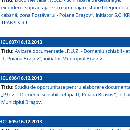
extindere, supraetajare şi reamenajare staţie telegondolă 
cabană, zona Postăvarul - Poiana Braşov”, iniţiator S.C. 
TRANS S.R.L.
HCL 607/16.12.2013
Titlu:
Avizare documentaţie „P.U.Z. - Domeniu schiabil - e
II, Poiana Braşov”, iniţiator Municipiul Braşov.
HCL 606/16.12.2013
Titlu:
Studiu de oportunitate pentru elaborare documenta
„P.U.Z. - Domeniu schiabil - etapa II, Poiana Braşov”, iniţia
Municipiul Braşov.
HCL 605/16.12.2013