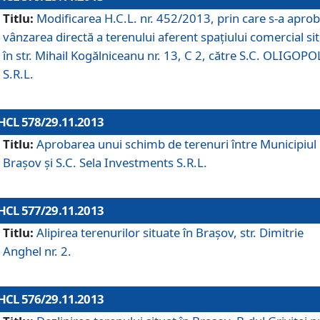
Titlu:
Modificarea H.C.L. nr. 452/2013, prin care s-a aprob
vânzarea directă a terenului aferent spaţiului comercial si
în str. Mihail Kogălniceanu nr. 13, C 2, către S.C. OLIGOPO
S.R.L.
HCL 578/29.11.2013
Titlu:
Aprobarea unui schimb de terenuri între Municipiul
Braşov şi S.C. Sela Investments S.R.L.
HCL 577/29.11.2013
Titlu:
Alipirea terenurilor situate în Braşov, str. Dimitrie
Anghel nr. 2.
HCL 576/29.11.2013