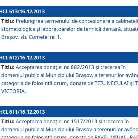
HCL 613/16.12.2013
Titlu:
Prelungirea termenului de concesionare a cabinetel
stomatologice şi laboratoarelor de tehnică dentară, situat
Braşov, str. Cometei nr. 1.
HCL 612/16.12.2013
Titlu:
Acceptarea donaţiei nr. 882/2013 şi trecerea în
domeniul public al Municipiului Braşov, a terenurilor avân
categoria de folosinţă drum, donate de TEIU NECULAI şi 
VICTORIA.
HCL 611/16.12.2013
Titlu:
Acceptarea donaţiei nr. 1517/2013 şi trecerea în
domeniul public al Municipiului Braşov a terenurilor avân
categoria de folosinţă drum, donate de PAVEL MIHAI - R