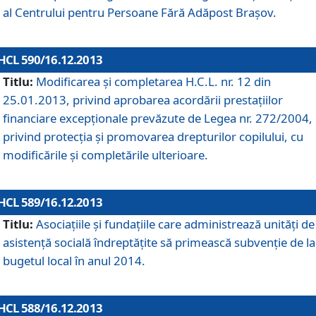
al Centrului pentru Persoane Fără Adăpost Braşov.
HCL 590/16.12.2013
Titlu:
Modificarea şi completarea H.C.L. nr. 12 din
25.01.2013, privind aprobarea acordării prestaţiilor
financiare excepţionale prevăzute de Legea nr. 272/2004,
privind protecţia şi promovarea drepturilor copilului, cu
modificările şi completările ulterioare.
HCL 589/16.12.2013
Titlu:
Asociaţiile şi fundaţiile care administrează unităţi de
asistenţă socială îndreptăţite să primească subvenţie de la
bugetul local în anul 2014.
HCL 588/16.12.2013