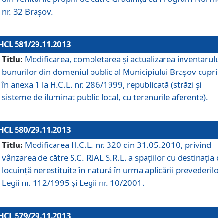
nr. 32 Braşov.
HCL 581/29.11.2013
Titlu:
Modificarea, completarea şi actualizarea inventarul
bunurilor din domeniul public al Municipiului Braşov cupr
în anexa 1 la H.C.L. nr. 286/1999, republicată (străzi şi
sisteme de iluminat public local, cu terenurile aferente).
HCL 580/29.11.2013
Titlu:
Modificarea H.C.L. nr. 320 din 31.05.2010, privind
vânzarea de către S.C. RIAL S.R.L. a spaţiilor cu destinaţia
locuinţă nerestituite în natură în urma aplicării prevederil
Legii nr. 112/1995 şi Legii nr. 10/2001.
HCL 579/29.11.2013