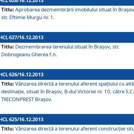
HCL 628/16.12.2013
Titlu:
Aprobarea dezmembrării imobilului situat în Braşov
str. Eftimie Murgu nr. 1.
HCL 627/16.12.2013
Titlu:
Dezmembrarea terenului situat în Braşov, str.
Dobrogeanu Gherea f.n.
HCL 626/16.12.2013
Titlu:
Vânzarea directă a terenului aferent spaţiului cu altă
destinaţie, situat în Braşov, B-dul Victoriei nr. 10, către S.C
TRICONPREST Braşov.
HCL 625/16.12.2013
Titlu:
Vânzarea directă a terenului aferent construcţiei sit