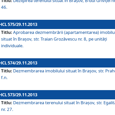
Titlu:
Dezlipirea terenului situat în Braşov, B-dul Griviţei nr
46.
HCL 575/29.11.2013
Titlu:
Aprobarea dezmembrării (apartamentarea) imobilu
situat în Braşov, str. Traian Grozăvescu nr. 8, pe unităţi
individuale.
HCL 574/29.11.2013
Titlu:
Dezmembrarea imobilului situat în Braşov, str. Pra
f.n.
HCL 573/29.11.2013
Titlu:
Dezmembrarea terenului situat în Braşov, str. Egalită
nr. 27.