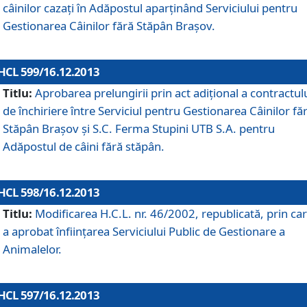
câinilor cazaţi în Adăpostul aparţinând Serviciului pentru
Gestionarea Câinilor fără Stăpân Braşov.
HCL 599/16.12.2013
Titlu:
Aprobarea prelungirii prin act adiţional a contractul
de închiriere între Serviciul pentru Gestionarea Câinilor fă
Stăpân Braşov şi S.C. Ferma Stupini UTB S.A. pentru
Adăpostul de câini fără stăpân.
HCL 598/16.12.2013
Titlu:
Modificarea H.C.L. nr. 46/2002, republicată, prin car
a aprobat înfiinţarea Serviciului Public de Gestionare a
Animalelor.
HCL 597/16.12.2013