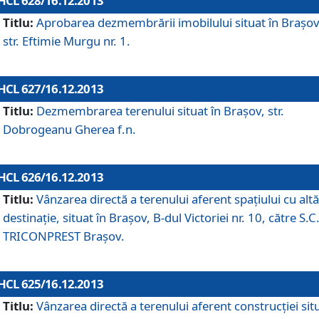
HCL 628/16.12.2013
Titlu:
Aprobarea dezmembrării imobilului situat în Braşov
str. Eftimie Murgu nr. 1.
HCL 627/16.12.2013
Titlu:
Dezmembrarea terenului situat în Braşov, str.
Dobrogeanu Gherea f.n.
HCL 626/16.12.2013
Titlu:
Vânzarea directă a terenului aferent spaţiului cu altă
destinaţie, situat în Braşov, B-dul Victoriei nr. 10, către S.C
TRICONPREST Braşov.
HCL 625/16.12.2013
Titlu:
Vânzarea directă a terenului aferent construcţiei sit