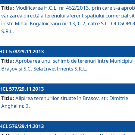
Titlu:
Modificarea H.C.L. nr. 452/2013, prin care s-a aprob
vânzarea directă a terenului aferent spaţiului comercial si
în str. Mihail Kogălniceanu nr. 13, C 2, către S.C. OLIGOPO
S.R.L.
HCL 578/29.11.2013
Titlu:
Aprobarea unui schimb de terenuri între Municipiul
Braşov şi S.C. Sela Investments S.R.L.
HCL 577/29.11.2013
Titlu:
Alipirea terenurilor situate în Braşov, str. Dimitrie
Anghel nr. 2.
HCL 576/29.11.2013