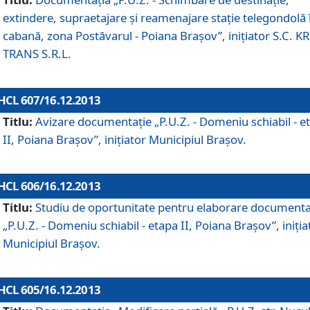
extindere, supraetajare şi reamenajare staţie telegondolă 
cabană, zona Postăvarul - Poiana Braşov”, iniţiator S.C. 
TRANS S.R.L.
HCL 607/16.12.2013
Titlu:
Avizare documentaţie „P.U.Z. - Domeniu schiabil - e
II, Poiana Braşov”, iniţiator Municipiul Braşov.
HCL 606/16.12.2013
Titlu:
Studiu de oportunitate pentru elaborare documenta
„P.U.Z. - Domeniu schiabil - etapa II, Poiana Braşov”, iniţia
Municipiul Braşov.
HCL 605/16.12.2013