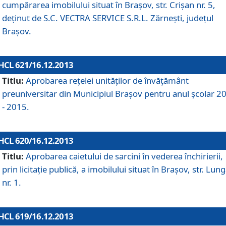
cumpărarea imobilului situat în Braşov, str. Crişan nr. 5,
deţinut de S.C. VECTRA SERVICE S.R.L. Zărneşti, judeţul
Braşov.
HCL 621/16.12.2013
Titlu:
Aprobarea reţelei unităţilor de învăţământ
preuniversitar din Municipiul Braşov pentru anul şcolar 2
- 2015.
HCL 620/16.12.2013
Titlu:
Aprobarea caietului de sarcini în vederea închirierii,
prin licitaţie publică, a imobilului situat în Braşov, str. Lun
nr. 1.
HCL 619/16.12.2013