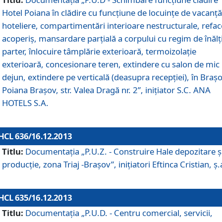
Hotel Poiana în clădire cu funcţiune de locuinţe de vacanţă
hoteliere, compartimentări interioare nestructurale, refa
acoperiş, mansardare parţială a corpului cu regim de înăl
parter, înlocuire tâmplărie exterioară, termoizolaţie
exterioară, concesionare teren, extindere cu salon de mic
dejun, extindere pe verticală (deasupra recepţiei), în Braşo
Poiana Braşov, str. Valea Dragă nr. 2”, iniţiator S.C. ANA
HOTELS S.A.
HCL 636/16.12.2013
Titlu:
Documentaţia „P.U.Z. - Construire Hale depozitare ş
producţie, zona Triaj -Braşov”, iniţiatori Eftinca Cristian, ş.
HCL 635/16.12.2013
Titlu:
Documentaţia „P.U.D. - Centru comercial, servicii,