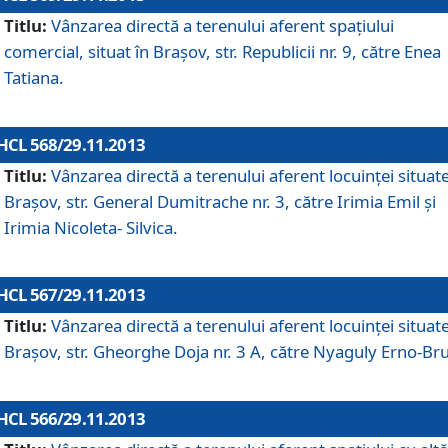
Titlu:
Vânzarea directă a terenului aferent spaţiului
comercial, situat în Braşov, str. Republicii nr. 9, către Enea
Tatiana.
HCL 568/29.11.2013
Titlu:
Vânzarea directă a terenului aferent locuinţei situate
Braşov, str. General Dumitrache nr. 3, către Irimia Emil şi
Irimia Nicoleta- Silvica.
HCL 567/29.11.2013
Titlu:
Vânzarea directă a terenului aferent locuinţei situate
Braşov, str. Gheorghe Doja nr. 3 A, către Nyaguly Erno-Br
HCL 566/29.11.2013