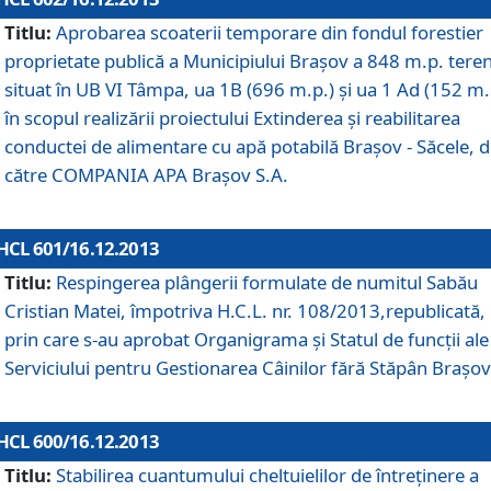
Titlu:
Aprobarea scoaterii temporare din fondul forestier
proprietate publică a Municipiului Braşov a 848 m.p. tere
situat în UB VI Tâmpa, ua 1B (696 m.p.) şi ua 1 Ad (152 m.
în scopul realizării proiectului Extinderea şi reabilitarea
conductei de alimentare cu apă potabilă Braşov - Săcele, 
către COMPANIA APA Braşov S.A.
HCL 601/16.12.2013
Titlu:
Respingerea plângerii formulate de numitul Sabău
Cristian Matei, împotriva H.C.L. nr. 108/2013,republicată,
prin care s-au aprobat Organigrama şi Statul de funcţii ale
Serviciului pentru Gestionarea Câinilor fără Stăpân Braşov
HCL 600/16.12.2013
Titlu:
Stabilirea cuantumului cheltuielilor de întreţinere a