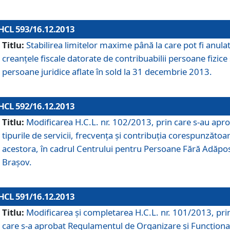
HCL 593/16.12.2013
Titlu:
Stabilirea limitelor maxime până la care pot fi anula
creanţele fiscale datorate de contribuabilii persoane fizice 
persoane juridice aflate în sold la 31 decembrie 2013.
HCL 592/16.12.2013
Titlu:
Modificarea H.C.L. nr. 102/2013, prin care s-au apr
tipurile de servicii, frecvenţa şi contribuţia corespunzătoa
acestora, în cadrul Centrului pentru Persoane Fără Adăpo
Braşov.
HCL 591/16.12.2013
Titlu:
Modificarea şi completarea H.C.L. nr. 101/2013, pri
care s-a aprobat Regulamentul de Organizare şi Funcţion