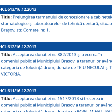
HCL 613/16.12.2013
Titlu:
Prelungirea termenului de concesionare a cabinetel
stomatologice şi laboratoarelor de tehnică dentară, situat
Braşov, str. Cometei nr. 1.
HCL 612/16.12.2013
Titlu:
Acceptarea donaţiei nr. 882/2013 şi trecerea în
domeniul public al Municipiului Braşov, a terenurilor avân
categoria de folosinţă drum, donate de TEIU NECULAI şi 
VICTORIA.
HCL 611/16.12.2013
Titlu:
Acceptarea donaţiei nr. 1517/2013 şi trecerea în
domeniul public al Municipiului Braşov a terenurilor avân
categoria de folosinţă drum, donate de PAVEL MIHAI - R