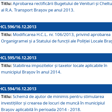
Titlu:
Aprobarea rectificării Bugetului de Venituri şi Cheltui
al R.A. Transport Braşov pe anul 2013.
HCL 596/16.12.2013
Titlu:
Modificarea H.C.L. nr. 106/2013, privind aprobarea
Organigramei şi a Statului de funcţii ale Poliţiei Locale Bra
HCL 595/16.12.2013
Titlu:
Stabilirea impozitelor şi taxelor locale aplicabile în
municipiul Braşov în anul 2014.
HCL 594/16.12.2013
Titlu:
Schemă de ajutor de minimis pentru stimularea
investiţiilor şi crearea de locuri de muncă în municipiul
Braşov aplicabilă în perioada 2014 - 2018.