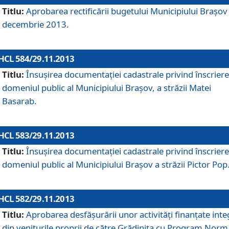
Titlu:
Aprobarea rectificării bugetului Municipiului Braşov 
decembrie 2013.
HCL 584/29.11.2013
Titlu:
Însuşirea documentaţiei cadastrale privind înscriere
domeniul public al Municipiului Braşov, a străzii Matei
Basarab.
HCL 583/29.11.2013
Titlu:
Însuşirea documentaţiei cadastrale privind înscriere
domeniul public al Municipiului Braşov a străzii Pictor Pop
HCL 582/29.11.2013
Titlu:
Aprobarea desfăşurării unor activităţi finanţate inte
din veniturile proprii de către Grădiniţa cu Program Norm