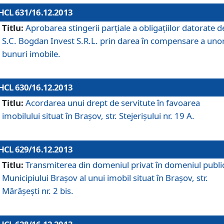
HCL 631/16.12.2013
Titlu:
Aprobarea stingerii parţiale a obligaţiilor datorate d
S.C. Bogdan Invest S.R.L. prin darea în compensare a uno
bunuri imobile.
HCL 630/16.12.2013
Titlu:
Acordarea unui drept de servitute în favoarea
imobilului situat în Braşov, str. Stejerişului nr. 19 A.
HCL 629/16.12.2013
Titlu:
Transmiterea din domeniul privat în domeniul public
Municipiului Braşov al unui imobil situat în Braşov, str.
Mărăşeşti nr. 2 bis.