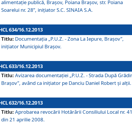
alimentaţie publică, Braşov, Poiana Braşov, str. Poiana
Soarelui nr. 28”, iniţiator S.C. SINAIA S.A.
HCL 634/16.12.2013
Titlu:
Documentaţia „P.U.Z. - Zona La Iepure, Braşov”,
iniţiator Municipiul Braşov.
HCL 633/16.12.2013
Titlu:
Avizarea documentaţiei „P.U.Z. - Strada După Grădin
Braşov”, având ca iniţiator pe Danciu Daniel Robert şi alţii.
HCL 632/16.12.2013
Titlu:
Aprobarea revocării Hotărârii Consiliului Local nr. 4
din 21 aprilie 2008.