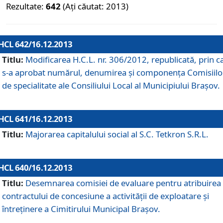
Rezultate:
642
(Ați căutat: 2013)
HCL 642/16.12.2013
Titlu:
Modificarea H.C.L. nr. 306/2012, republicată, prin c
s-a aprobat numărul, denumirea şi componenţa Comisiilo
de specialitate ale Consiliului Local al Municipiului Braşov.
HCL 641/16.12.2013
Titlu:
Majorarea capitalului social al S.C. Tetkron S.R.L.
HCL 640/16.12.2013
Titlu:
Desemnarea comisiei de evaluare pentru atribuirea
contractului de concesiune a activităţii de exploatare şi
întreţinere a Cimitirului Municipal Braşov.