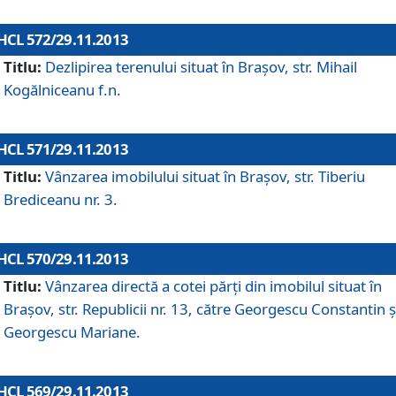
HCL 572/29.11.2013
Titlu:
Dezlipirea terenului situat în Braşov, str. Mihail
Kogălniceanu f.n.
HCL 571/29.11.2013
Titlu:
Vânzarea imobilului situat în Braşov, str. Tiberiu
Brediceanu nr. 3.
HCL 570/29.11.2013
Titlu:
Vânzarea directă a cotei părţi din imobilul situat în
Braşov, str. Republicii nr. 13, către Georgescu Constantin ş
Georgescu Mariane.
HCL 569/29.11.2013