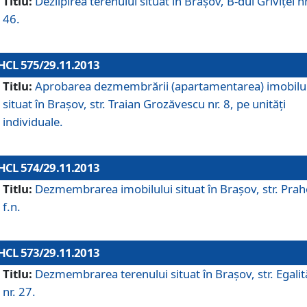
Titlu:
Dezlipirea terenului situat în Braşov, B-dul Griviţei nr
46.
HCL 575/29.11.2013
Titlu:
Aprobarea dezmembrării (apartamentarea) imobilu
situat în Braşov, str. Traian Grozăvescu nr. 8, pe unităţi
individuale.
HCL 574/29.11.2013
Titlu:
Dezmembrarea imobilului situat în Braşov, str. Pra
f.n.
HCL 573/29.11.2013
Titlu:
Dezmembrarea terenului situat în Braşov, str. Egalită
nr. 27.