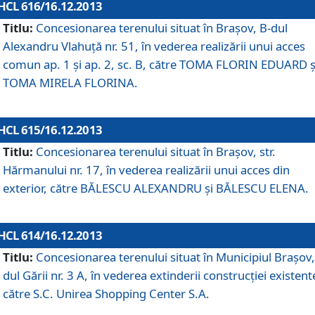
HCL 616/16.12.2013
Titlu:
Concesionarea terenului situat în Braşov, B-dul
Alexandru Vlahuţă nr. 51, în vederea realizării unui acces
comun ap. 1 şi ap. 2, sc. B, către TOMA FLORIN EDUARD ş
TOMA MIRELA FLORINA.
HCL 615/16.12.2013
Titlu:
Concesionarea terenului situat în Braşov, str.
Hărmanului nr. 17, în vederea realizării unui acces din
exterior, către BĂLESCU ALEXANDRU şi BĂLESCU ELENA.
HCL 614/16.12.2013
Titlu:
Concesionarea terenului situat în Municipiul Braşov,
dul Gării nr. 3 A, în vederea extinderii construcţiei existent
către S.C. Unirea Shopping Center S.A.