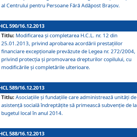
al Centrului pentru Persoane Fără Adăpost Braşov.
HCL 590/16.12.2013
Titlu:
Modificarea şi completarea H.C.L. nr. 12 din
25.01.2013, privind aprobarea acordării prestaţiilor
financiare excepţionale prevăzute de Legea nr. 272/2004,
privind protecţia şi promovarea drepturilor copilului, cu
modificările şi completările ulterioare.
HCL 589/16.12.2013
Titlu:
Asociaţiile şi fundaţiile care administrează unităţi de
asistenţă socială îndreptăţite să primească subvenţie de la
bugetul local în anul 2014.
HCL 588/16.12.2013