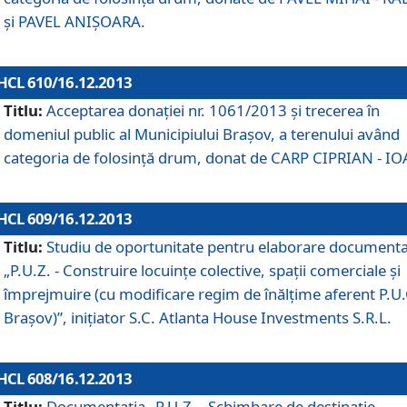
şi PAVEL ANIŞOARA.
HCL 610/16.12.2013
Titlu:
Acceptarea donaţiei nr. 1061/2013 şi trecerea în
domeniul public al Municipiului Braşov, a terenului având
categoria de folosinţă drum, donat de CARP CIPRIAN - IO
HCL 609/16.12.2013
Titlu:
Studiu de oportunitate pentru elaborare documenta
„P.U.Z. - Construire locuinţe colective, spaţii comerciale şi
împrejmuire (cu modificare regim de înălţime aferent P.U.
Braşov)”, iniţiator S.C. Atlanta House Investments S.R.L.
HCL 608/16.12.2013
Titlu:
Documentaţia „P.U.Z. - Schimbare de destinaţie,