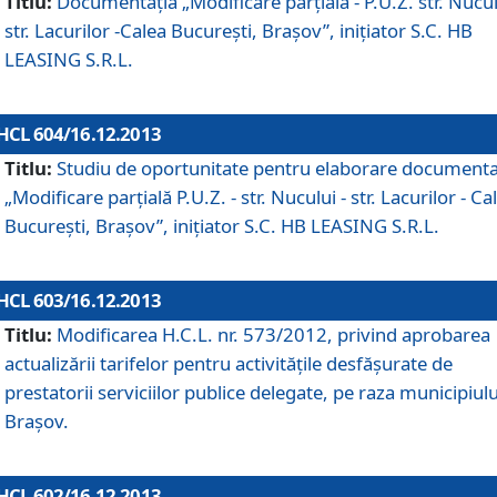
Titlu:
Documentaţia „Modificare parţială - P.U.Z. str. Nucul
str. Lacurilor -Calea Bucureşti, Braşov”, iniţiator S.C. HB
LEASING S.R.L.
HCL 604/16.12.2013
Titlu:
Studiu de oportunitate pentru elaborare documenta
„Modificare parţială P.U.Z. - str. Nucului - str. Lacurilor - Ca
Bucureşti, Braşov”, iniţiator S.C. HB LEASING S.R.L.
HCL 603/16.12.2013
Titlu:
Modificarea H.C.L. nr. 573/2012, privind aprobarea
actualizării tarifelor pentru activităţile desfăşurate de
prestatorii serviciilor publice delegate, pe raza municipiulu
Braşov.
HCL 602/16.12.2013