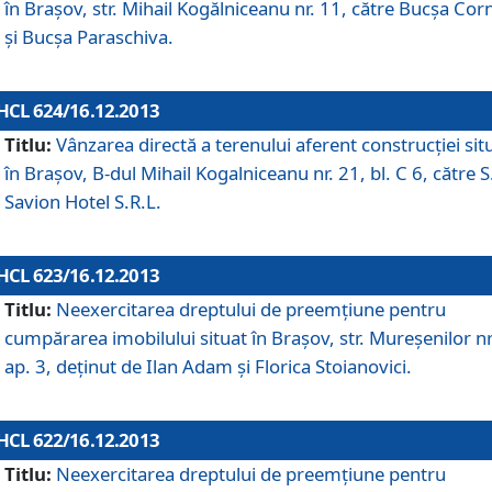
în Braşov, str. Mihail Kogălniceanu nr. 11, către Bucşa Cor
şi Bucşa Paraschiva.
HCL 624/16.12.2013
Titlu:
Vânzarea directă a terenului aferent construcţiei sit
în Braşov, B-dul Mihail Kogalniceanu nr. 21, bl. C 6, către S
Savion Hotel S.R.L.
HCL 623/16.12.2013
Titlu:
Neexercitarea dreptului de preemţiune pentru
cumpărarea imobilului situat în Braşov, str. Mureşenilor nr
ap. 3, deţinut de Ilan Adam şi Florica Stoianovici.
HCL 622/16.12.2013
Titlu:
Neexercitarea dreptului de preemţiune pentru