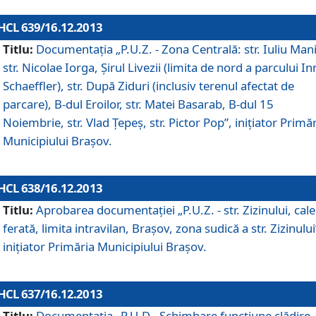
HCL 639/16.12.2013
Titlu:
Documentaţia „P.U.Z. - Zona Centrală: str. Iuliu Man
str. Nicolae Iorga, Şirul Livezii (limita de nord a parcului In
Schaeffler), str. După Ziduri (inclusiv terenul afectat de
parcare), B-dul Eroilor, str. Matei Basarab, B-dul 15
Noiembrie, str. Vlad Ţepeş, str. Pictor Pop”, iniţiator Primă
Municipiului Braşov.
HCL 638/16.12.2013
Titlu:
Aprobarea documentaţiei „P.U.Z. - str. Zizinului, cal
ferată, limita intravilan, Braşov, zona sudică a str. Zizinului
iniţiator Primăria Municipiului Braşov.
HCL 637/16.12.2013
Titlu:
Documentaţia „P.U.D - Schimbare funcţiune clădire