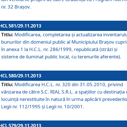
nr. 32 Braşov.
HCL 581/29.11.2013
Titlu:
Modificarea, completarea şi actualizarea inventarul
bunurilor din domeniul public al Municipiului Braşov cupr
în anexa 1 la H.C.L. nr. 286/1999, republicată (străzi şi
sisteme de iluminat public local, cu terenurile aferente).
HCL 580/29.11.2013
Titlu:
Modificarea H.C.L. nr. 320 din 31.05.2010, privind
vânzarea de către S.C. RIAL S.R.L. a spaţiilor cu destinaţia
locuinţă nerestituite în natură în urma aplicării prevederil
Legii nr. 112/1995 şi Legii nr. 10/2001.
HCL 579/29.11.2013