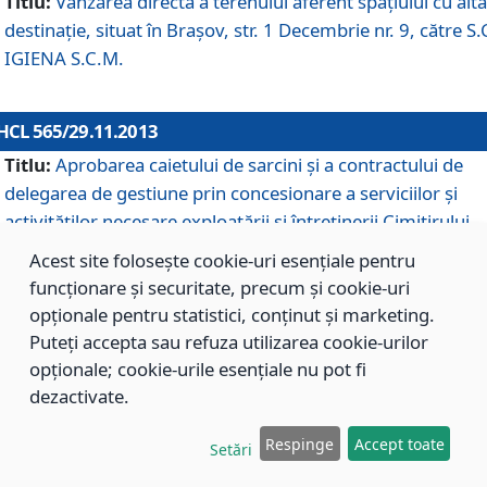
Titlu:
Vânzarea directă a terenului aferent spaţiului cu altă
destinaţie, situat în Braşov, str. 1 Decembrie nr. 9, către S.
IGIENA S.C.M.
HCL 565/29.11.2013
Titlu:
Aprobarea caietului de sarcini şi a contractului de
delegarea de gestiune prin concesionare a serviciilor şi
activităţilor necesare exploatării şi întreţinerii Cimitirului
Municipal Braşov situat în str. Dimitrie Anghel nr. 19.
Acest site folosește cookie-uri esențiale pentru
funcționare și securitate, precum și cookie-uri
opționale pentru statistici, conținut și marketing.
HCL 564/29.11.2013
Puteți accepta sau refuza utilizarea cookie-urilor
Titlu:
Completarea şi modificarea H.C.L. nr. 446/2013, pr
opționale; cookie-urile esențiale nu pot fi
care s-a aprobat studiul de fundamentare pentru
dezactivate.
concesionarea serviciilor de administrare a Cimitirului
Municipal Braşov.
Respinge
Accept toate
Setări