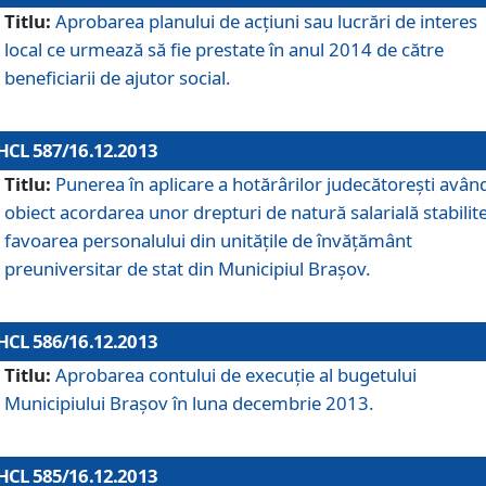
Titlu:
Aprobarea planului de acţiuni sau lucrări de interes
local ce urmează să fie prestate în anul 2014 de către
beneficiarii de ajutor social.
HCL 587/16.12.2013
Titlu:
Punerea în aplicare a hotărârilor judecătoreşti avân
obiect acordarea unor drepturi de natură salarială stabilite
favoarea personalului din unităţile de învăţământ
preuniversitar de stat din Municipiul Braşov.
HCL 586/16.12.2013
Titlu:
Aprobarea contului de execuţie al bugetului
Municipiului Braşov în luna decembrie 2013.
HCL 585/16.12.2013