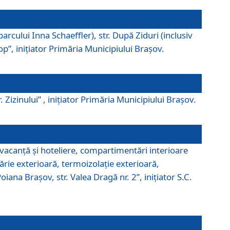
parcului Inna Schaeffler), str. După Ziduri (inclusiv
Pop”, iniţiator Primăria Municipiului Braşov.
. Zizinului” , iniţiator Primăria Municipiului Braşov.
 vacanţă şi hoteliere, compartimentări interioare
ărie exterioară, termoizolaţie exterioară,
ana Braşov, str. Valea Dragă nr. 2”, iniţiator S.C.