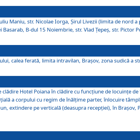
iu Maniu, str. Nicolae Iorga, Şirul Livezii (limita de nord a 
tei Basarab, B-dul 15 Noiembrie, str. Vlad Ţepeş, str. Pictor 
ui, calea ferată, limita intravilan, Braşov, zona sudică a str
lădire Hotel Poiana în clădire cu funcţiune de locuinţe de
ală a corpului cu regim de înălţime parter, înlocuire tâmpl
, extindere pe verticală (deasupra recepţiei), în Braşov, Poi