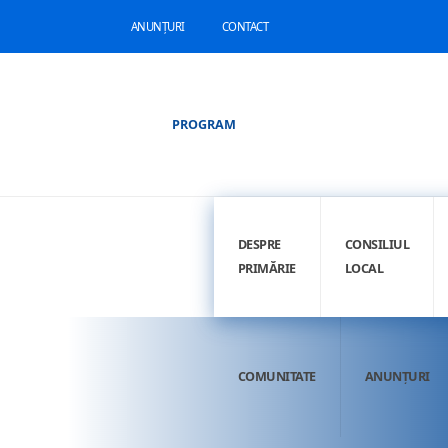
ANUNȚURI
CONTACT
PROGRAM
DESPRE
CONSILIUL
PRIMĂRIE
LOCAL
COMUNITATE
ANUNȚURI