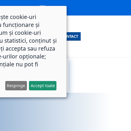
ește cookie-uri
 funcționare și
um și cookie-uri
CONTACT
statistici, conținut și
ți accepta sau refuza
e-urilor opționale;
nțiale nu pot fi
SERVICII
M.O.L.
PUBLICE
Respinge
Accept toate