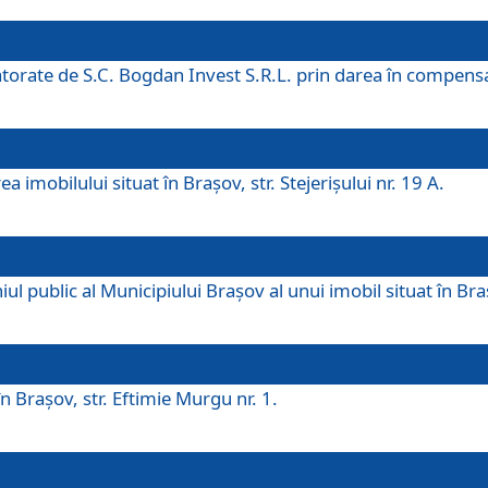
 datorate de S.C. Bogdan Invest S.R.L. prin darea în compens
 imobilului situat în Braşov, str. Stejerişului nr. 19 A.
 public al Municipiului Braşov al unui imobil situat în Braşo
 Braşov, str. Eftimie Murgu nr. 1.