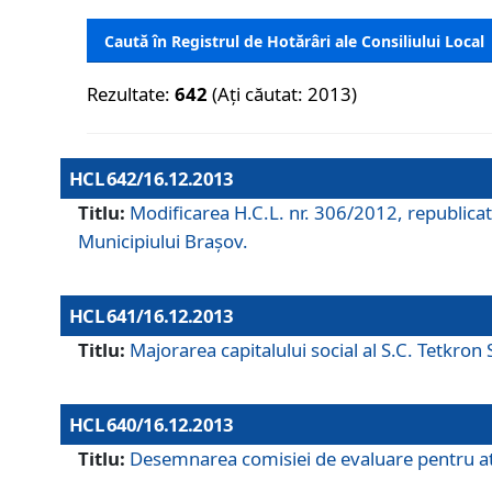
Caută în Registrul de Hotărâri ale Consiliului Local
Rezultate:
642
(Ați căutat: 2013)
HCL 642/16.12.2013
Titlu:
Modificarea H.C.L. nr. 306/2012, republicat
Municipiului Braşov.
HCL 641/16.12.2013
Titlu:
Majorarea capitalului social al S.C. Tetkron 
HCL 640/16.12.2013
Titlu:
Desemnarea comisiei de evaluare pentru atri