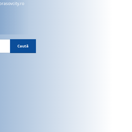
brasovcity.ro
Caută