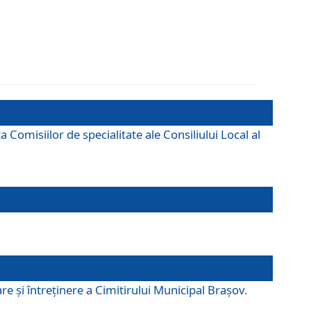
omisiilor de specialitate ale Consiliului Local al
e şi întreţinere a Cimitirului Municipal Braşov.