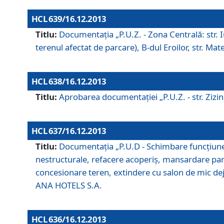
HCL 639/16.12.2013
Titlu:
Documentaţia „P.U.Z. - Zona Centrală: str. Iul
terenul afectat de parcare), B-dul Eroilor, str. Ma
HCL 638/16.12.2013
Titlu:
Aprobarea documentaţiei „P.U.Z. - str. Zizinul
HCL 637/16.12.2013
Titlu:
Documentaţia „P.U.D - Schimbare funcţiune c
nestructurale, refacere acoperiş, mansardare parţi
concesionare teren, extindere cu salon de mic dejun
ANA HOTELS S.A.
HCL 636/16.12.2013