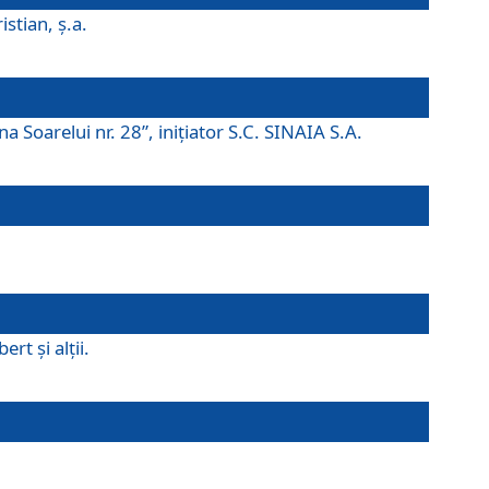
istian, ş.a.
a Soarelui nr. 28”, iniţiator S.C. SINAIA S.A.
rt şi alţii.