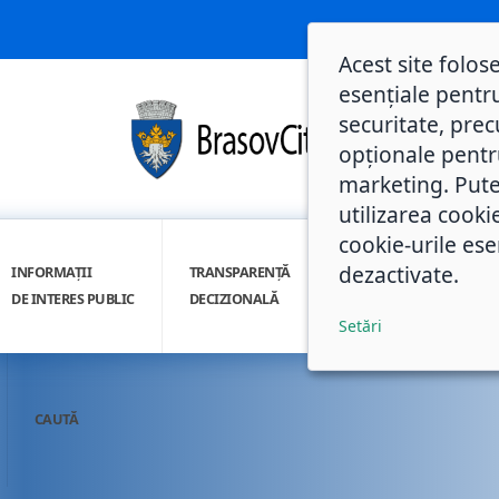
Acest site folos
esențiale pentru
securitate, prec
opționale pentru 
marketing. Pute
utilizarea cooki
cookie-urile ese
dezactivate.
INFORMAȚII
TRANSPARENȚĂ
INTEGRITATE
DE INTERES PUBLIC
DECIZIONALĂ
INSTITUȚIONALĂ
Setări
CAUTĂ