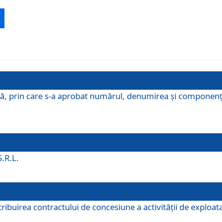
ă, prin care s-a aprobat numărul, denumirea şi componenţa C
S.R.L.
buirea contractului de concesiune a activităţii de exploatar