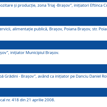
tare şi producţie, zona Triaj -Braşov”, iniţiatori Eftinca Cr
vicii, alimentaţie publică, Braşov, Poiana Braşov, str. Poian
ov”, iniţiator Municipiul Braşov.
 Grădini - Braşov”, având ca iniţiator pe Danciu Daniel Robe
cal nr. 418 din 21 aprilie 2008.