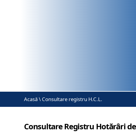
Acasă
\
Consultare registru H.C.L.
Consultare Registru Hotărâri de