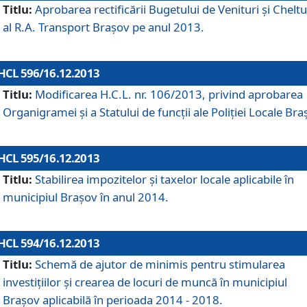
Titlu:
Aprobarea rectificării Bugetului de Venituri şi Cheltui
al R.A. Transport Braşov pe anul 2013.
HCL 596/16.12.2013
Titlu:
Modificarea H.C.L. nr. 106/2013, privind aprobarea
Organigramei şi a Statului de funcţii ale Poliţiei Locale Bra
HCL 595/16.12.2013
Titlu:
Stabilirea impozitelor şi taxelor locale aplicabile în
municipiul Braşov în anul 2014.
HCL 594/16.12.2013
Titlu:
Schemă de ajutor de minimis pentru stimularea
investiţiilor şi crearea de locuri de muncă în municipiul
Braşov aplicabilă în perioada 2014 - 2018.