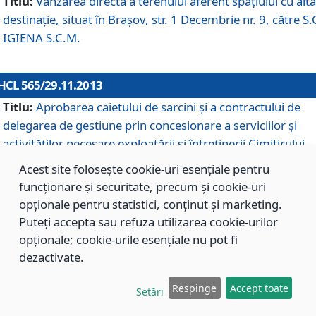
Titlu:
Vânzarea directă a terenului aferent spaţiului cu altă
destinaţie, situat în Braşov, str. 1 Decembrie nr. 9, către S.
IGIENA S.C.M.
HCL 565/29.11.2013
Titlu:
Aprobarea caietului de sarcini şi a contractului de
delegarea de gestiune prin concesionare a serviciilor şi
activităţilor necesare exploatării şi întreţinerii Cimitirului
Municipal Braşov situat în str. Dimitrie Anghel nr. 19.
Acest site folosește cookie-uri esențiale pentru
funcționare și securitate, precum și cookie-uri
opționale pentru statistici, conținut și marketing.
HCL 564/29.11.2013
Puteți accepta sau refuza utilizarea cookie-urilor
Titlu:
Completarea şi modificarea H.C.L. nr. 446/2013, pr
opționale; cookie-urile esențiale nu pot fi
care s-a aprobat studiul de fundamentare pentru
dezactivate.
concesionarea serviciilor de administrare a Cimitirului
Municipal Braşov.
Respinge
Accept toate
Setări