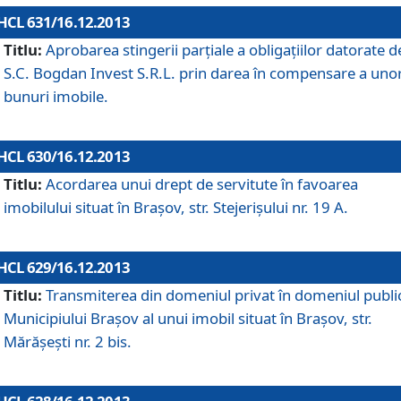
HCL 631/16.12.2013
Titlu:
Aprobarea stingerii parţiale a obligaţiilor datorate d
S.C. Bogdan Invest S.R.L. prin darea în compensare a uno
bunuri imobile.
HCL 630/16.12.2013
Titlu:
Acordarea unui drept de servitute în favoarea
imobilului situat în Braşov, str. Stejerişului nr. 19 A.
HCL 629/16.12.2013
Titlu:
Transmiterea din domeniul privat în domeniul public
Municipiului Braşov al unui imobil situat în Braşov, str.
Mărăşeşti nr. 2 bis.