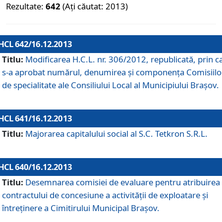
Rezultate:
642
(Ați căutat: 2013)
HCL 642/16.12.2013
Titlu:
Modificarea H.C.L. nr. 306/2012, republicată, prin c
s-a aprobat numărul, denumirea şi componenţa Comisiilo
de specialitate ale Consiliului Local al Municipiului Braşov.
HCL 641/16.12.2013
Titlu:
Majorarea capitalului social al S.C. Tetkron S.R.L.
HCL 640/16.12.2013
Titlu:
Desemnarea comisiei de evaluare pentru atribuirea
contractului de concesiune a activităţii de exploatare şi
întreţinere a Cimitirului Municipal Braşov.