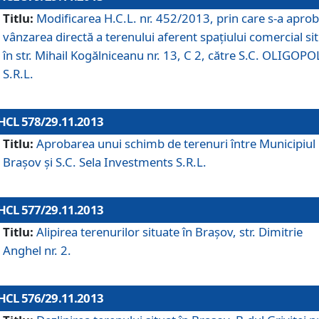
Titlu:
Modificarea H.C.L. nr. 452/2013, prin care s-a aprob
vânzarea directă a terenului aferent spaţiului comercial si
în str. Mihail Kogălniceanu nr. 13, C 2, către S.C. OLIGOPO
S.R.L.
HCL 578/29.11.2013
Titlu:
Aprobarea unui schimb de terenuri între Municipiul
Braşov şi S.C. Sela Investments S.R.L.
HCL 577/29.11.2013
Titlu:
Alipirea terenurilor situate în Braşov, str. Dimitrie
Anghel nr. 2.
HCL 576/29.11.2013