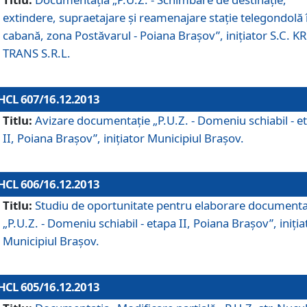
extindere, supraetajare şi reamenajare staţie telegondolă 
cabană, zona Postăvarul - Poiana Braşov”, iniţiator S.C. 
TRANS S.R.L.
HCL 607/16.12.2013
Titlu:
Avizare documentaţie „P.U.Z. - Domeniu schiabil - e
II, Poiana Braşov”, iniţiator Municipiul Braşov.
HCL 606/16.12.2013
Titlu:
Studiu de oportunitate pentru elaborare documenta
„P.U.Z. - Domeniu schiabil - etapa II, Poiana Braşov”, iniţia
Municipiul Braşov.
HCL 605/16.12.2013