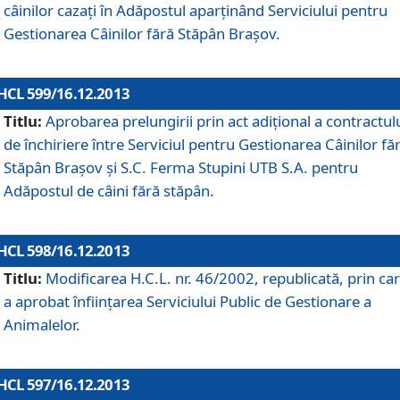
câinilor cazaţi în Adăpostul aparţinând Serviciului pentru
Gestionarea Câinilor fără Stăpân Braşov.
HCL 599/16.12.2013
Titlu:
Aprobarea prelungirii prin act adiţional a contractul
de închiriere între Serviciul pentru Gestionarea Câinilor fă
Stăpân Braşov şi S.C. Ferma Stupini UTB S.A. pentru
Adăpostul de câini fără stăpân.
HCL 598/16.12.2013
Titlu:
Modificarea H.C.L. nr. 46/2002, republicată, prin car
a aprobat înfiinţarea Serviciului Public de Gestionare a
Animalelor.
HCL 597/16.12.2013