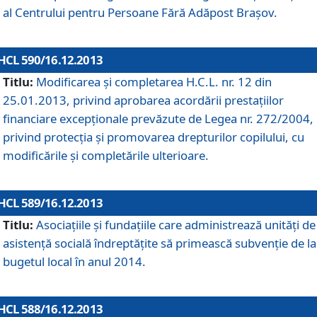
al Centrului pentru Persoane Fără Adăpost Braşov.
HCL 590/16.12.2013
Titlu:
Modificarea şi completarea H.C.L. nr. 12 din
25.01.2013, privind aprobarea acordării prestaţiilor
financiare excepţionale prevăzute de Legea nr. 272/2004,
privind protecţia şi promovarea drepturilor copilului, cu
modificările şi completările ulterioare.
HCL 589/16.12.2013
Titlu:
Asociaţiile şi fundaţiile care administrează unităţi de
asistenţă socială îndreptăţite să primească subvenţie de la
bugetul local în anul 2014.
HCL 588/16.12.2013