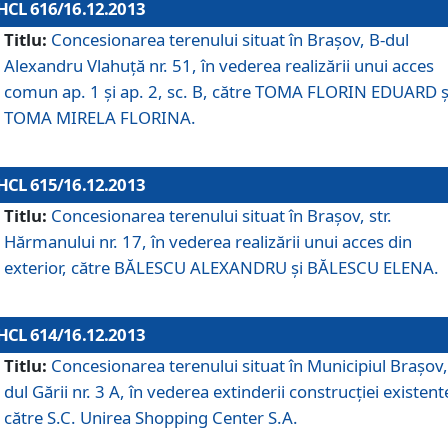
HCL 616/16.12.2013
Titlu:
Concesionarea terenului situat în Braşov, B-dul
Alexandru Vlahuţă nr. 51, în vederea realizării unui acces
comun ap. 1 şi ap. 2, sc. B, către TOMA FLORIN EDUARD ş
TOMA MIRELA FLORINA.
HCL 615/16.12.2013
Titlu:
Concesionarea terenului situat în Braşov, str.
Hărmanului nr. 17, în vederea realizării unui acces din
exterior, către BĂLESCU ALEXANDRU şi BĂLESCU ELENA.
HCL 614/16.12.2013
Titlu:
Concesionarea terenului situat în Municipiul Braşov,
dul Gării nr. 3 A, în vederea extinderii construcţiei existent
către S.C. Unirea Shopping Center S.A.