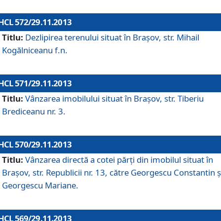
HCL 572/29.11.2013
Titlu:
Dezlipirea terenului situat în Braşov, str. Mihail
Kogălniceanu f.n.
HCL 571/29.11.2013
Titlu:
Vânzarea imobilului situat în Braşov, str. Tiberiu
Brediceanu nr. 3.
HCL 570/29.11.2013
Titlu:
Vânzarea directă a cotei părţi din imobilul situat în
Braşov, str. Republicii nr. 13, către Georgescu Constantin ş
Georgescu Mariane.
HCL 569/29.11.2013