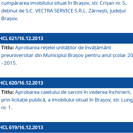
cumpărarea imobilului situat în Braşov, str. Crişan nr. 5,
deţinut de S.C. VECTRA SERVICE S.R.L. Zărneşti, judeţul
Braşov.
HCL 621/16.12.2013
Titlu:
Aprobarea reţelei unităţilor de învăţământ
preuniversitar din Municipiul Braşov pentru anul şcolar 2
- 2015.
HCL 620/16.12.2013
Titlu:
Aprobarea caietului de sarcini în vederea închirierii,
prin licitaţie publică, a imobilului situat în Braşov, str. Lun
nr. 1.
HCL 619/16.12.2013