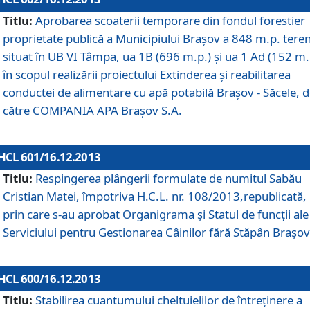
Titlu:
Aprobarea scoaterii temporare din fondul forestier
proprietate publică a Municipiului Braşov a 848 m.p. tere
situat în UB VI Tâmpa, ua 1B (696 m.p.) şi ua 1 Ad (152 m.
în scopul realizării proiectului Extinderea şi reabilitarea
conductei de alimentare cu apă potabilă Braşov - Săcele, 
către COMPANIA APA Braşov S.A.
HCL 601/16.12.2013
Titlu:
Respingerea plângerii formulate de numitul Sabău
Cristian Matei, împotriva H.C.L. nr. 108/2013,republicată,
prin care s-au aprobat Organigrama şi Statul de funcţii ale
Serviciului pentru Gestionarea Câinilor fără Stăpân Braşov
HCL 600/16.12.2013
Titlu:
Stabilirea cuantumului cheltuielilor de întreţinere a