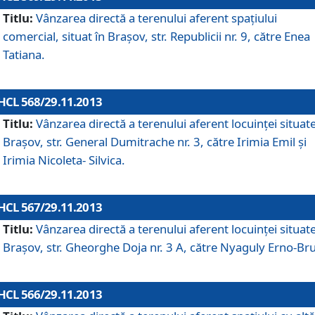
Titlu:
Vânzarea directă a terenului aferent spaţiului
comercial, situat în Braşov, str. Republicii nr. 9, către Enea
Tatiana.
HCL 568/29.11.2013
Titlu:
Vânzarea directă a terenului aferent locuinţei situate
Braşov, str. General Dumitrache nr. 3, către Irimia Emil şi
Irimia Nicoleta- Silvica.
HCL 567/29.11.2013
Titlu:
Vânzarea directă a terenului aferent locuinţei situate
Braşov, str. Gheorghe Doja nr. 3 A, către Nyaguly Erno-Br
HCL 566/29.11.2013