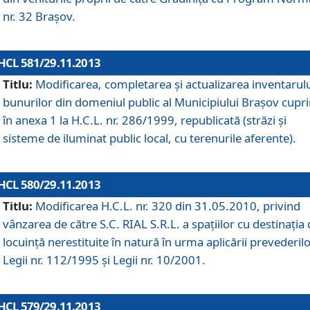
nr. 32 Braşov.
HCL 581/29.11.2013
Titlu:
Modificarea, completarea şi actualizarea inventarul
bunurilor din domeniul public al Municipiului Braşov cupr
în anexa 1 la H.C.L. nr. 286/1999, republicată (străzi şi
sisteme de iluminat public local, cu terenurile aferente).
HCL 580/29.11.2013
Titlu:
Modificarea H.C.L. nr. 320 din 31.05.2010, privind
vânzarea de către S.C. RIAL S.R.L. a spaţiilor cu destinaţia
locuinţă nerestituite în natură în urma aplicării prevederil
Legii nr. 112/1995 şi Legii nr. 10/2001.
HCL 579/29.11.2013