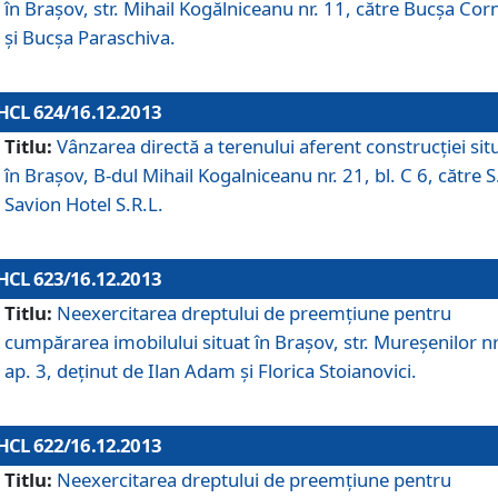
în Braşov, str. Mihail Kogălniceanu nr. 11, către Bucşa Cor
şi Bucşa Paraschiva.
HCL 624/16.12.2013
Titlu:
Vânzarea directă a terenului aferent construcţiei sit
în Braşov, B-dul Mihail Kogalniceanu nr. 21, bl. C 6, către S
Savion Hotel S.R.L.
HCL 623/16.12.2013
Titlu:
Neexercitarea dreptului de preemţiune pentru
cumpărarea imobilului situat în Braşov, str. Mureşenilor nr
ap. 3, deţinut de Ilan Adam şi Florica Stoianovici.
HCL 622/16.12.2013
Titlu:
Neexercitarea dreptului de preemţiune pentru