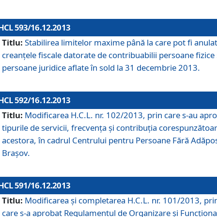
HCL 593/16.12.2013
Titlu:
Stabilirea limitelor maxime până la care pot fi anula
creanţele fiscale datorate de contribuabilii persoane fizice 
persoane juridice aflate în sold la 31 decembrie 2013.
HCL 592/16.12.2013
Titlu:
Modificarea H.C.L. nr. 102/2013, prin care s-au apr
tipurile de servicii, frecvenţa şi contribuţia corespunzătoa
acestora, în cadrul Centrului pentru Persoane Fără Adăpo
Braşov.
HCL 591/16.12.2013
Titlu:
Modificarea şi completarea H.C.L. nr. 101/2013, pri
care s-a aprobat Regulamentul de Organizare şi Funcţion