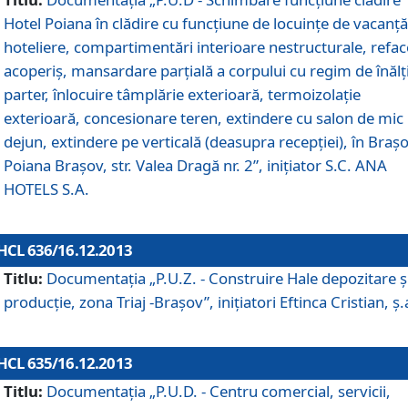
Hotel Poiana în clădire cu funcţiune de locuinţe de vacanţă
hoteliere, compartimentări interioare nestructurale, refa
acoperiş, mansardare parţială a corpului cu regim de înăl
parter, înlocuire tâmplărie exterioară, termoizolaţie
exterioară, concesionare teren, extindere cu salon de mic
dejun, extindere pe verticală (deasupra recepţiei), în Braşo
Poiana Braşov, str. Valea Dragă nr. 2”, iniţiator S.C. ANA
HOTELS S.A.
HCL 636/16.12.2013
Titlu:
Documentaţia „P.U.Z. - Construire Hale depozitare ş
producţie, zona Triaj -Braşov”, iniţiatori Eftinca Cristian, ş.
HCL 635/16.12.2013
Titlu:
Documentaţia „P.U.D. - Centru comercial, servicii,