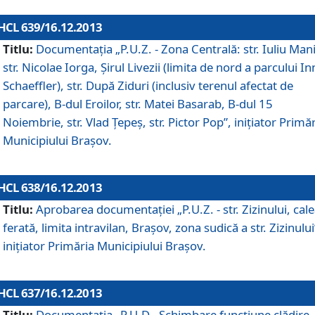
HCL 639/16.12.2013
Titlu:
Documentaţia „P.U.Z. - Zona Centrală: str. Iuliu Man
str. Nicolae Iorga, Şirul Livezii (limita de nord a parcului In
Schaeffler), str. După Ziduri (inclusiv terenul afectat de
parcare), B-dul Eroilor, str. Matei Basarab, B-dul 15
Noiembrie, str. Vlad Ţepeş, str. Pictor Pop”, iniţiator Primă
Municipiului Braşov.
HCL 638/16.12.2013
Titlu:
Aprobarea documentaţiei „P.U.Z. - str. Zizinului, cal
ferată, limita intravilan, Braşov, zona sudică a str. Zizinului
iniţiator Primăria Municipiului Braşov.
HCL 637/16.12.2013
Titlu:
Documentaţia „P.U.D - Schimbare funcţiune clădire