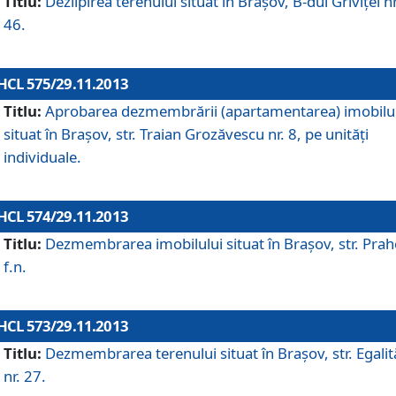
Titlu:
Dezlipirea terenului situat în Braşov, B-dul Griviţei nr
46.
HCL 575/29.11.2013
Titlu:
Aprobarea dezmembrării (apartamentarea) imobilu
situat în Braşov, str. Traian Grozăvescu nr. 8, pe unităţi
individuale.
HCL 574/29.11.2013
Titlu:
Dezmembrarea imobilului situat în Braşov, str. Pra
f.n.
HCL 573/29.11.2013
Titlu:
Dezmembrarea terenului situat în Braşov, str. Egalită
nr. 27.