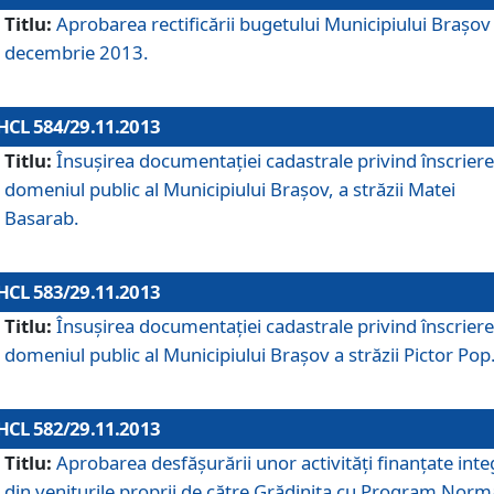
Titlu:
Aprobarea rectificării bugetului Municipiului Braşov 
decembrie 2013.
HCL 584/29.11.2013
Titlu:
Însuşirea documentaţiei cadastrale privind înscriere
domeniul public al Municipiului Braşov, a străzii Matei
Basarab.
HCL 583/29.11.2013
Titlu:
Însuşirea documentaţiei cadastrale privind înscriere
domeniul public al Municipiului Braşov a străzii Pictor Pop
HCL 582/29.11.2013
Titlu:
Aprobarea desfăşurării unor activităţi finanţate inte
din veniturile proprii de către Grădiniţa cu Program Norm