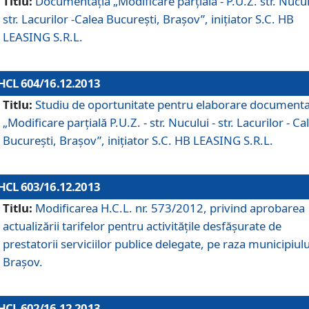
Titlu:
Documentaţia „Modificare parţială - P.U.Z. str. Nucul
str. Lacurilor -Calea Bucureşti, Braşov”, iniţiator S.C. HB
LEASING S.R.L.
HCL 604/16.12.2013
Titlu:
Studiu de oportunitate pentru elaborare documenta
„Modificare parţială P.U.Z. - str. Nucului - str. Lacurilor - Ca
Bucureşti, Braşov”, iniţiator S.C. HB LEASING S.R.L.
HCL 603/16.12.2013
Titlu:
Modificarea H.C.L. nr. 573/2012, privind aprobarea
actualizării tarifelor pentru activităţile desfăşurate de
prestatorii serviciilor publice delegate, pe raza municipiulu
Braşov.
HCL 602/16.12.2013