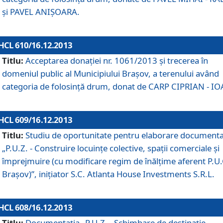
şi PAVEL ANIŞOARA.
HCL 610/16.12.2013
Titlu:
Acceptarea donaţiei nr. 1061/2013 şi trecerea în
domeniul public al Municipiului Braşov, a terenului având
categoria de folosinţă drum, donat de CARP CIPRIAN - IO
HCL 609/16.12.2013
Titlu:
Studiu de oportunitate pentru elaborare documenta
„P.U.Z. - Construire locuinţe colective, spaţii comerciale şi
împrejmuire (cu modificare regim de înălţime aferent P.U.
Braşov)”, iniţiator S.C. Atlanta House Investments S.R.L.
HCL 608/16.12.2013
Titlu:
Documentaţia „P.U.Z. - Schimbare de destinaţie,