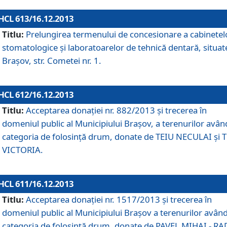
HCL 613/16.12.2013
Titlu:
Prelungirea termenului de concesionare a cabinetel
stomatologice şi laboratoarelor de tehnică dentară, situat
Braşov, str. Cometei nr. 1.
HCL 612/16.12.2013
Titlu:
Acceptarea donaţiei nr. 882/2013 şi trecerea în
domeniul public al Municipiului Braşov, a terenurilor avân
categoria de folosinţă drum, donate de TEIU NECULAI şi 
VICTORIA.
HCL 611/16.12.2013
Titlu:
Acceptarea donaţiei nr. 1517/2013 şi trecerea în
domeniul public al Municipiului Braşov a terenurilor avân
categoria de folosinţă drum, donate de PAVEL MIHAI - R