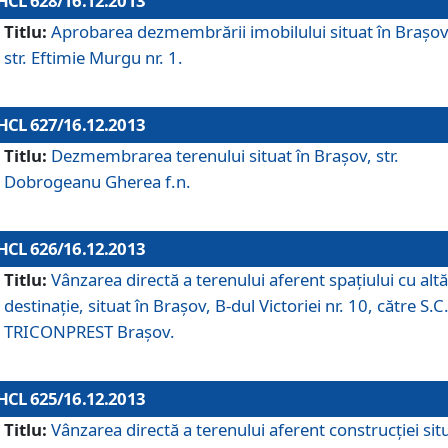
HCL 628/16.12.2013
Titlu:
Aprobarea dezmembrării imobilului situat în Braşov
str. Eftimie Murgu nr. 1.
HCL 627/16.12.2013
Titlu:
Dezmembrarea terenului situat în Braşov, str.
Dobrogeanu Gherea f.n.
HCL 626/16.12.2013
Titlu:
Vânzarea directă a terenului aferent spaţiului cu altă
destinaţie, situat în Braşov, B-dul Victoriei nr. 10, către S.C
TRICONPREST Braşov.
HCL 625/16.12.2013
Titlu:
Vânzarea directă a terenului aferent construcţiei sit