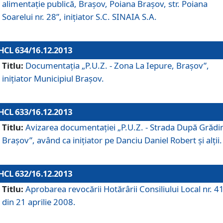
alimentaţie publică, Braşov, Poiana Braşov, str. Poiana
Soarelui nr. 28”, iniţiator S.C. SINAIA S.A.
HCL 634/16.12.2013
Titlu:
Documentaţia „P.U.Z. - Zona La Iepure, Braşov”,
iniţiator Municipiul Braşov.
HCL 633/16.12.2013
Titlu:
Avizarea documentaţiei „P.U.Z. - Strada După Grădin
Braşov”, având ca iniţiator pe Danciu Daniel Robert şi alţii.
HCL 632/16.12.2013
Titlu:
Aprobarea revocării Hotărârii Consiliului Local nr. 4
din 21 aprilie 2008.