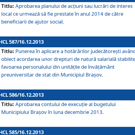
Titlu:
Aprobarea planului de acţiuni sau lucrări de interes
local ce urmează să fie prestate în anul 2014 de către
beneficiarii de ajutor social.
HCL 587/16.12.2013
Titlu:
Punerea în aplicare a hotărârilor judecătoreşti avân
obiect acordarea unor drepturi de natură salarială stabilite
favoarea personalului din unităţile de învăţământ
preuniversitar de stat din Municipiul Braşov.
HCL 586/16.12.2013
Titlu:
Aprobarea contului de execuţie al bugetului
Municipiului Braşov în luna decembrie 2013.
HCL 585/16.12.2013