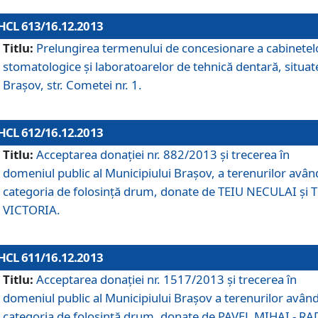
HCL 613/16.12.2013
Titlu:
Prelungirea termenului de concesionare a cabinetel
stomatologice şi laboratoarelor de tehnică dentară, situat
Braşov, str. Cometei nr. 1.
HCL 612/16.12.2013
Titlu:
Acceptarea donaţiei nr. 882/2013 şi trecerea în
domeniul public al Municipiului Braşov, a terenurilor avân
categoria de folosinţă drum, donate de TEIU NECULAI şi 
VICTORIA.
HCL 611/16.12.2013
Titlu:
Acceptarea donaţiei nr. 1517/2013 şi trecerea în
domeniul public al Municipiului Braşov a terenurilor avân
categoria de folosinţă drum, donate de PAVEL MIHAI - R