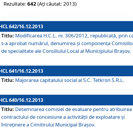
Rezultate:
642
(Ați căutat: 2013)
HCL 642/16.12.2013
Titlu:
Modificarea H.C.L. nr. 306/2012, republicată, prin c
s-a aprobat numărul, denumirea şi componenţa Comisiilo
de specialitate ale Consiliului Local al Municipiului Braşov.
HCL 641/16.12.2013
Titlu:
Majorarea capitalului social al S.C. Tetkron S.R.L.
HCL 640/16.12.2013
Titlu:
Desemnarea comisiei de evaluare pentru atribuirea
contractului de concesiune a activităţii de exploatare şi
întreţinere a Cimitirului Municipal Braşov.