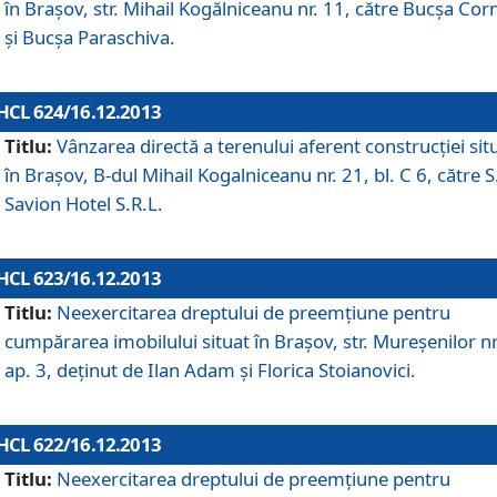
în Braşov, str. Mihail Kogălniceanu nr. 11, către Bucşa Cor
şi Bucşa Paraschiva.
HCL 624/16.12.2013
Titlu:
Vânzarea directă a terenului aferent construcţiei sit
în Braşov, B-dul Mihail Kogalniceanu nr. 21, bl. C 6, către S
Savion Hotel S.R.L.
HCL 623/16.12.2013
Titlu:
Neexercitarea dreptului de preemţiune pentru
cumpărarea imobilului situat în Braşov, str. Mureşenilor nr
ap. 3, deţinut de Ilan Adam şi Florica Stoianovici.
HCL 622/16.12.2013
Titlu:
Neexercitarea dreptului de preemţiune pentru