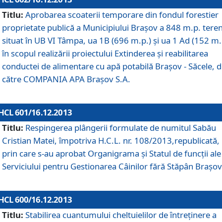
Titlu:
Aprobarea scoaterii temporare din fondul forestier
proprietate publică a Municipiului Braşov a 848 m.p. tere
situat în UB VI Tâmpa, ua 1B (696 m.p.) şi ua 1 Ad (152 m.
în scopul realizării proiectului Extinderea şi reabilitarea
conductei de alimentare cu apă potabilă Braşov - Săcele, 
către COMPANIA APA Braşov S.A.
HCL 601/16.12.2013
Titlu:
Respingerea plângerii formulate de numitul Sabău
Cristian Matei, împotriva H.C.L. nr. 108/2013,republicată,
prin care s-au aprobat Organigrama şi Statul de funcţii ale
Serviciului pentru Gestionarea Câinilor fără Stăpân Braşov
HCL 600/16.12.2013
Titlu:
Stabilirea cuantumului cheltuielilor de întreţinere a