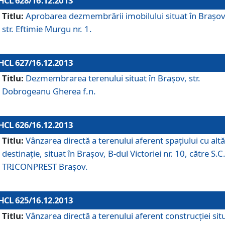
HCL 628/16.12.2013
Titlu:
Aprobarea dezmembrării imobilului situat în Braşov
str. Eftimie Murgu nr. 1.
HCL 627/16.12.2013
Titlu:
Dezmembrarea terenului situat în Braşov, str.
Dobrogeanu Gherea f.n.
HCL 626/16.12.2013
Titlu:
Vânzarea directă a terenului aferent spaţiului cu altă
destinaţie, situat în Braşov, B-dul Victoriei nr. 10, către S.C
TRICONPREST Braşov.
HCL 625/16.12.2013
Titlu:
Vânzarea directă a terenului aferent construcţiei sit