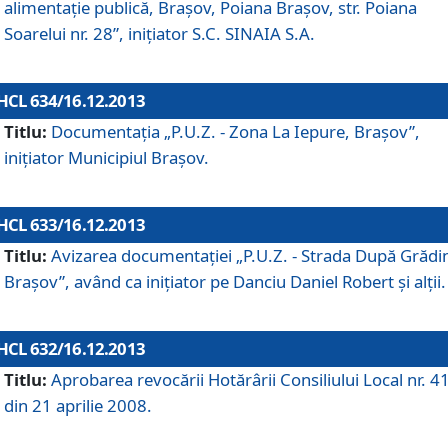
alimentaţie publică, Braşov, Poiana Braşov, str. Poiana
Soarelui nr. 28”, iniţiator S.C. SINAIA S.A.
HCL 634/16.12.2013
Titlu:
Documentaţia „P.U.Z. - Zona La Iepure, Braşov”,
iniţiator Municipiul Braşov.
HCL 633/16.12.2013
Titlu:
Avizarea documentaţiei „P.U.Z. - Strada După Grădin
Braşov”, având ca iniţiator pe Danciu Daniel Robert şi alţii.
HCL 632/16.12.2013
Titlu:
Aprobarea revocării Hotărârii Consiliului Local nr. 4
din 21 aprilie 2008.