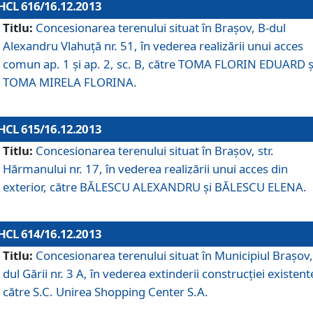
HCL 616/16.12.2013
Titlu:
Concesionarea terenului situat în Braşov, B-dul
Alexandru Vlahuţă nr. 51, în vederea realizării unui acces
comun ap. 1 şi ap. 2, sc. B, către TOMA FLORIN EDUARD ş
TOMA MIRELA FLORINA.
HCL 615/16.12.2013
Titlu:
Concesionarea terenului situat în Braşov, str.
Hărmanului nr. 17, în vederea realizării unui acces din
exterior, către BĂLESCU ALEXANDRU şi BĂLESCU ELENA.
HCL 614/16.12.2013
Titlu:
Concesionarea terenului situat în Municipiul Braşov,
dul Gării nr. 3 A, în vederea extinderii construcţiei existent
către S.C. Unirea Shopping Center S.A.