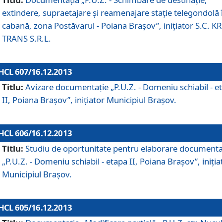
extindere, supraetajare şi reamenajare staţie telegondolă 
cabană, zona Postăvarul - Poiana Braşov”, iniţiator S.C. 
TRANS S.R.L.
HCL 607/16.12.2013
Titlu:
Avizare documentaţie „P.U.Z. - Domeniu schiabil - e
II, Poiana Braşov”, iniţiator Municipiul Braşov.
HCL 606/16.12.2013
Titlu:
Studiu de oportunitate pentru elaborare documenta
„P.U.Z. - Domeniu schiabil - etapa II, Poiana Braşov”, iniţia
Municipiul Braşov.
HCL 605/16.12.2013