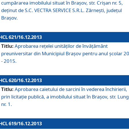
cumpărarea imobilului situat în Braşov, str. Crişan nr. 5,
deţinut de S.C. VECTRA SERVICE S.R.L. Zărneşti, judeţul
Braşov.
HCL 621/16.12.2013
Titlu:
Aprobarea reţelei unităţilor de învăţământ
preuniversitar din Municipiul Braşov pentru anul şcolar 2
- 2015.
HCL 620/16.12.2013
Titlu:
Aprobarea caietului de sarcini în vederea închirierii,
prin licitaţie publică, a imobilului situat în Braşov, str. Lun
nr. 1.
HCL 619/16.12.2013