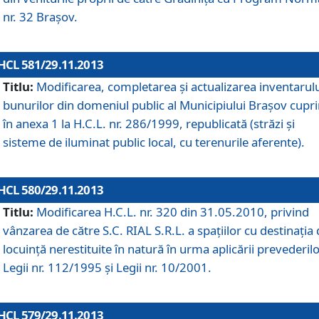
nr. 32 Braşov.
HCL 581/29.11.2013
Titlu:
Modificarea, completarea şi actualizarea inventarul
bunurilor din domeniul public al Municipiului Braşov cupr
în anexa 1 la H.C.L. nr. 286/1999, republicată (străzi şi
sisteme de iluminat public local, cu terenurile aferente).
HCL 580/29.11.2013
Titlu:
Modificarea H.C.L. nr. 320 din 31.05.2010, privind
vânzarea de către S.C. RIAL S.R.L. a spaţiilor cu destinaţia
locuinţă nerestituite în natură în urma aplicării prevederil
Legii nr. 112/1995 şi Legii nr. 10/2001.
HCL 579/29.11.2013