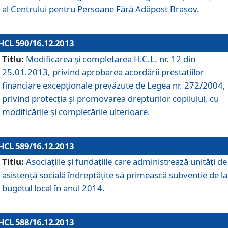
al Centrului pentru Persoane Fără Adăpost Braşov.
HCL 590/16.12.2013
Titlu:
Modificarea şi completarea H.C.L. nr. 12 din
25.01.2013, privind aprobarea acordării prestaţiilor
financiare excepţionale prevăzute de Legea nr. 272/2004,
privind protecţia şi promovarea drepturilor copilului, cu
modificările şi completările ulterioare.
HCL 589/16.12.2013
Titlu:
Asociaţiile şi fundaţiile care administrează unităţi de
asistenţă socială îndreptăţite să primească subvenţie de la
bugetul local în anul 2014.
HCL 588/16.12.2013