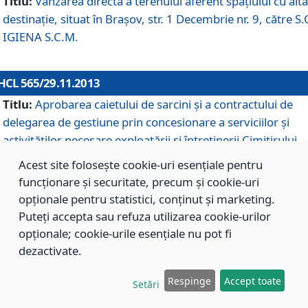
Titlu:
Vânzarea directă a terenului aferent spaţiului cu altă
destinaţie, situat în Braşov, str. 1 Decembrie nr. 9, către S.
IGIENA S.C.M.
HCL 565/29.11.2013
Titlu:
Aprobarea caietului de sarcini şi a contractului de
delegarea de gestiune prin concesionare a serviciilor şi
activităţilor necesare exploatării şi întreţinerii Cimitirului
Municipal Braşov situat în str. Dimitrie Anghel nr. 19.
Acest site folosește cookie-uri esențiale pentru
funcționare și securitate, precum și cookie-uri
opționale pentru statistici, conținut și marketing.
HCL 564/29.11.2013
Puteți accepta sau refuza utilizarea cookie-urilor
Titlu:
Completarea şi modificarea H.C.L. nr. 446/2013, pr
opționale; cookie-urile esențiale nu pot fi
care s-a aprobat studiul de fundamentare pentru
dezactivate.
concesionarea serviciilor de administrare a Cimitirului
Municipal Braşov.
Respinge
Accept toate
Setări