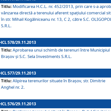
Titlu:
Modificarea H.C.L. nr. 452/2013, prin care s-a aprob
vânzarea directă a terenului aferent spaţiului comercial si
în str. Mihail Kogălniceanu nr. 13, C 2, către S.C. OLIGOPO
S.R.L.
HCL 578/29.11.2013
Titlu:
Aprobarea unui schimb de terenuri între Municipiul
Braşov şi S.C. Sela Investments S.R.L.
HCL 577/29.11.2013
Titlu:
Alipirea terenurilor situate în Braşov, str. Dimitrie
Anghel nr. 2.
HCL 576/29.11.2013