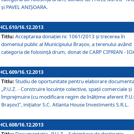
şi PAVEL ANIŞOARA.
HCL 610/16.12.2013
Titlu:
Acceptarea donaţiei nr. 1061/2013 şi trecerea în
domeniul public al Municipiului Braşov, a terenului având
categoria de folosinţă drum, donat de CARP CIPRIAN - IO
HCL 609/16.12.2013
Titlu:
Studiu de oportunitate pentru elaborare documenta
„P.U.Z. - Construire locuinţe colective, spaţii comerciale şi
împrejmuire (cu modificare regim de înălţime aferent P.U.
Braşov)”, iniţiator S.C. Atlanta House Investments S.R.L.
HCL 608/16.12.2013
Titlu:
Documentaţia „P.U.Z. - Schimbare de destinaţie,