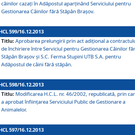
câinilor cazaţi în Adăpostul aparţinând Serviciului pentru
Gestionarea Câinilor fără Stăpân Braşov.
HCL 599/16.12.2013
Titlu:
Aprobarea prelungirii prin act adiţional a contractul
de închiriere între Serviciul pentru Gestionarea Câinilor fă
Stăpân Braşov şi S.C. Ferma Stupini UTB S.A. pentru
Adăpostul de câini fără stăpân.
HCL 598/16.12.2013
Titlu:
Modificarea H.C.L. nr. 46/2002, republicată, prin car
a aprobat înfiinţarea Serviciului Public de Gestionare a
Animalelor.
HCL 597/16.12.2013