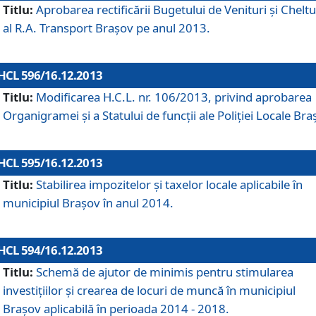
Titlu:
Aprobarea rectificării Bugetului de Venituri şi Cheltui
al R.A. Transport Braşov pe anul 2013.
HCL 596/16.12.2013
Titlu:
Modificarea H.C.L. nr. 106/2013, privind aprobarea
Organigramei şi a Statului de funcţii ale Poliţiei Locale Bra
HCL 595/16.12.2013
Titlu:
Stabilirea impozitelor şi taxelor locale aplicabile în
municipiul Braşov în anul 2014.
HCL 594/16.12.2013
Titlu:
Schemă de ajutor de minimis pentru stimularea
investiţiilor şi crearea de locuri de muncă în municipiul
Braşov aplicabilă în perioada 2014 - 2018.