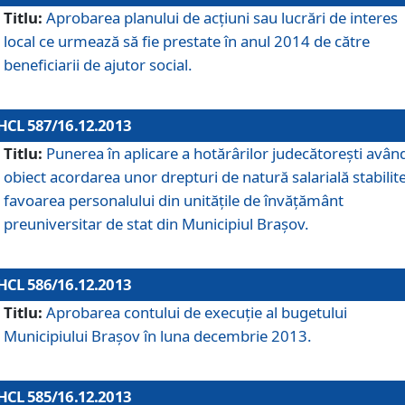
Titlu:
Aprobarea planului de acţiuni sau lucrări de interes
local ce urmează să fie prestate în anul 2014 de către
beneficiarii de ajutor social.
HCL 587/16.12.2013
Titlu:
Punerea în aplicare a hotărârilor judecătoreşti avân
obiect acordarea unor drepturi de natură salarială stabilite
favoarea personalului din unităţile de învăţământ
preuniversitar de stat din Municipiul Braşov.
HCL 586/16.12.2013
Titlu:
Aprobarea contului de execuţie al bugetului
Municipiului Braşov în luna decembrie 2013.
HCL 585/16.12.2013