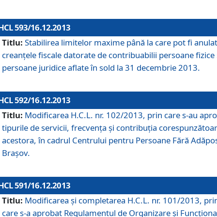
HCL 593/16.12.2013
Titlu:
Stabilirea limitelor maxime până la care pot fi anula
creanţele fiscale datorate de contribuabilii persoane fizice 
persoane juridice aflate în sold la 31 decembrie 2013.
HCL 592/16.12.2013
Titlu:
Modificarea H.C.L. nr. 102/2013, prin care s-au apr
tipurile de servicii, frecvenţa şi contribuţia corespunzătoa
acestora, în cadrul Centrului pentru Persoane Fără Adăpo
Braşov.
HCL 591/16.12.2013
Titlu:
Modificarea şi completarea H.C.L. nr. 101/2013, pri
care s-a aprobat Regulamentul de Organizare şi Funcţion