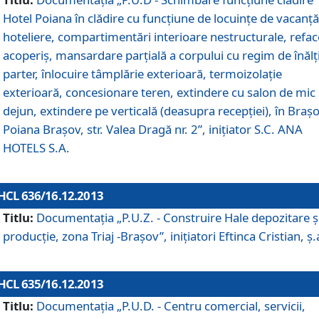
Hotel Poiana în clădire cu funcţiune de locuinţe de vacanţă
hoteliere, compartimentări interioare nestructurale, refa
acoperiş, mansardare parţială a corpului cu regim de înăl
parter, înlocuire tâmplărie exterioară, termoizolaţie
exterioară, concesionare teren, extindere cu salon de mic
dejun, extindere pe verticală (deasupra recepţiei), în Braşo
Poiana Braşov, str. Valea Dragă nr. 2”, iniţiator S.C. ANA
HOTELS S.A.
HCL 636/16.12.2013
Titlu:
Documentaţia „P.U.Z. - Construire Hale depozitare ş
producţie, zona Triaj -Braşov”, iniţiatori Eftinca Cristian, ş.
HCL 635/16.12.2013
Titlu:
Documentaţia „P.U.D. - Centru comercial, servicii,