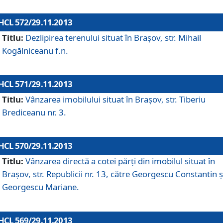
HCL 572/29.11.2013
Titlu:
Dezlipirea terenului situat în Braşov, str. Mihail
Kogălniceanu f.n.
HCL 571/29.11.2013
Titlu:
Vânzarea imobilului situat în Braşov, str. Tiberiu
Brediceanu nr. 3.
HCL 570/29.11.2013
Titlu:
Vânzarea directă a cotei părţi din imobilul situat în
Braşov, str. Republicii nr. 13, către Georgescu Constantin ş
Georgescu Mariane.
HCL 569/29.11.2013