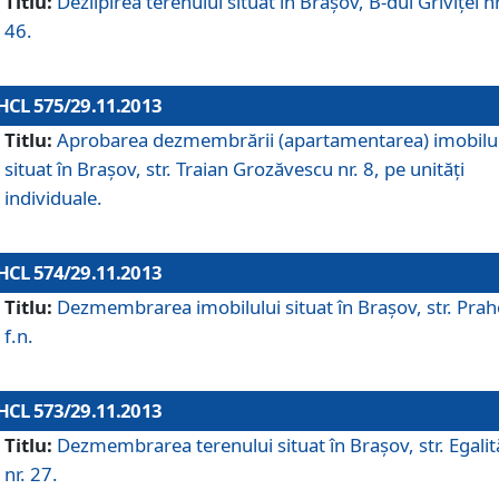
Titlu:
Dezlipirea terenului situat în Braşov, B-dul Griviţei nr
46.
HCL 575/29.11.2013
Titlu:
Aprobarea dezmembrării (apartamentarea) imobilu
situat în Braşov, str. Traian Grozăvescu nr. 8, pe unităţi
individuale.
HCL 574/29.11.2013
Titlu:
Dezmembrarea imobilului situat în Braşov, str. Pra
f.n.
HCL 573/29.11.2013
Titlu:
Dezmembrarea terenului situat în Braşov, str. Egalită
nr. 27.