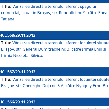
Titlu:
Vânzarea directă a terenului aferent spaţiului
comercial, situat în Braşov, str. Republicii nr. 9, către Enea
Tatiana.
HCL 568/29.11.2013
Titlu:
Vânzarea directă a terenului aferent locuinţei situate
Braşov, str. General Dumitrache nr. 3, către Irimia Emil şi
Irimia Nicoleta- Silvica.
HCL 567/29.11.2013
Titlu:
Vânzarea directă a terenului aferent locuinţei situate
Braşov, str. Gheorghe Doja nr. 3 A, către Nyaguly Erno-Br
HCL 566/29.11.2013