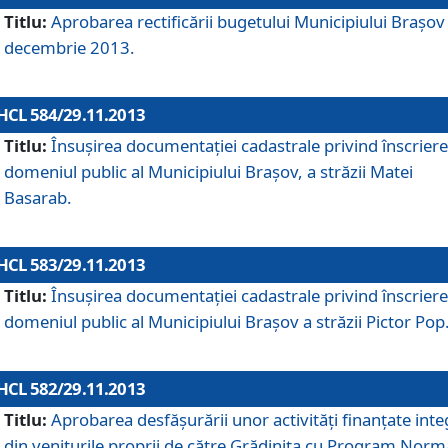
Titlu:
Aprobarea rectificării bugetului Municipiului Braşov 
decembrie 2013.
HCL 584/29.11.2013
Titlu:
Însuşirea documentaţiei cadastrale privind înscriere
domeniul public al Municipiului Braşov, a străzii Matei
Basarab.
HCL 583/29.11.2013
Titlu:
Însuşirea documentaţiei cadastrale privind înscriere
domeniul public al Municipiului Braşov a străzii Pictor Pop
HCL 582/29.11.2013
Titlu:
Aprobarea desfăşurării unor activităţi finanţate inte
din veniturile proprii de către Grădiniţa cu Program Norm