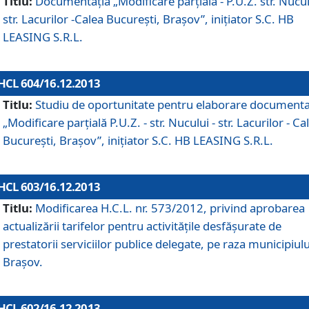
Titlu:
Documentaţia „Modificare parţială - P.U.Z. str. Nucul
str. Lacurilor -Calea Bucureşti, Braşov”, iniţiator S.C. HB
LEASING S.R.L.
HCL 604/16.12.2013
Titlu:
Studiu de oportunitate pentru elaborare documenta
„Modificare parţială P.U.Z. - str. Nucului - str. Lacurilor - Ca
Bucureşti, Braşov”, iniţiator S.C. HB LEASING S.R.L.
HCL 603/16.12.2013
Titlu:
Modificarea H.C.L. nr. 573/2012, privind aprobarea
actualizării tarifelor pentru activităţile desfăşurate de
prestatorii serviciilor publice delegate, pe raza municipiulu
Braşov.
HCL 602/16.12.2013