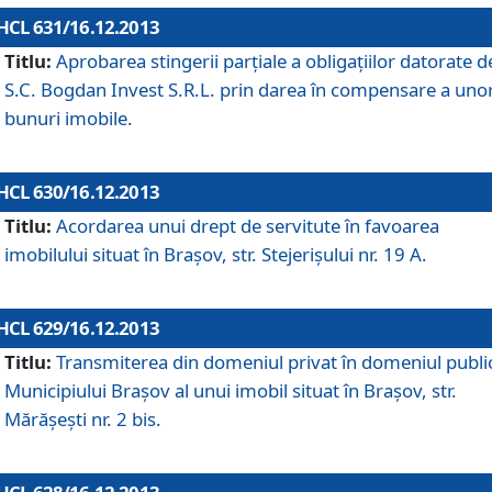
HCL 631/16.12.2013
Titlu:
Aprobarea stingerii parţiale a obligaţiilor datorate d
S.C. Bogdan Invest S.R.L. prin darea în compensare a uno
bunuri imobile.
HCL 630/16.12.2013
Titlu:
Acordarea unui drept de servitute în favoarea
imobilului situat în Braşov, str. Stejerişului nr. 19 A.
HCL 629/16.12.2013
Titlu:
Transmiterea din domeniul privat în domeniul public
Municipiului Braşov al unui imobil situat în Braşov, str.
Mărăşeşti nr. 2 bis.