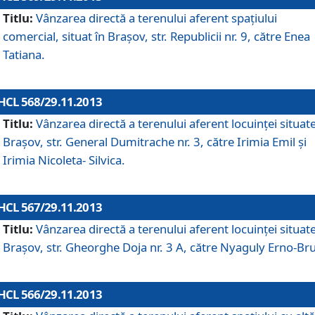
Titlu:
Vânzarea directă a terenului aferent spaţiului
comercial, situat în Braşov, str. Republicii nr. 9, către Enea
Tatiana.
HCL 568/29.11.2013
Titlu:
Vânzarea directă a terenului aferent locuinţei situate
Braşov, str. General Dumitrache nr. 3, către Irimia Emil şi
Irimia Nicoleta- Silvica.
HCL 567/29.11.2013
Titlu:
Vânzarea directă a terenului aferent locuinţei situate
Braşov, str. Gheorghe Doja nr. 3 A, către Nyaguly Erno-Br
HCL 566/29.11.2013