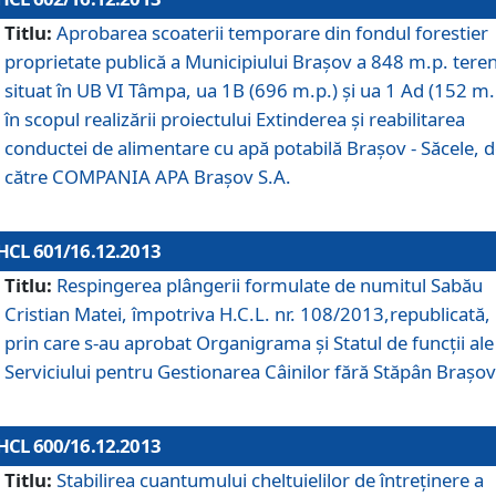
Titlu:
Aprobarea scoaterii temporare din fondul forestier
proprietate publică a Municipiului Braşov a 848 m.p. tere
situat în UB VI Tâmpa, ua 1B (696 m.p.) şi ua 1 Ad (152 m.
în scopul realizării proiectului Extinderea şi reabilitarea
conductei de alimentare cu apă potabilă Braşov - Săcele, 
către COMPANIA APA Braşov S.A.
HCL 601/16.12.2013
Titlu:
Respingerea plângerii formulate de numitul Sabău
Cristian Matei, împotriva H.C.L. nr. 108/2013,republicată,
prin care s-au aprobat Organigrama şi Statul de funcţii ale
Serviciului pentru Gestionarea Câinilor fără Stăpân Braşov
HCL 600/16.12.2013
Titlu:
Stabilirea cuantumului cheltuielilor de întreţinere a