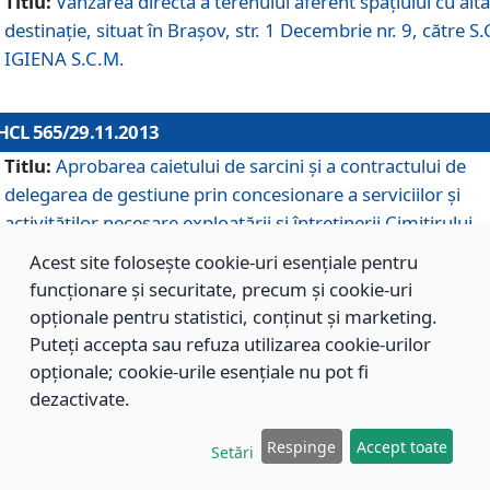
Titlu:
Vânzarea directă a terenului aferent spaţiului cu altă
destinaţie, situat în Braşov, str. 1 Decembrie nr. 9, către S.
IGIENA S.C.M.
HCL 565/29.11.2013
Titlu:
Aprobarea caietului de sarcini şi a contractului de
delegarea de gestiune prin concesionare a serviciilor şi
activităţilor necesare exploatării şi întreţinerii Cimitirului
Municipal Braşov situat în str. Dimitrie Anghel nr. 19.
Acest site folosește cookie-uri esențiale pentru
funcționare și securitate, precum și cookie-uri
opționale pentru statistici, conținut și marketing.
HCL 564/29.11.2013
Puteți accepta sau refuza utilizarea cookie-urilor
Titlu:
Completarea şi modificarea H.C.L. nr. 446/2013, pr
opționale; cookie-urile esențiale nu pot fi
care s-a aprobat studiul de fundamentare pentru
dezactivate.
concesionarea serviciilor de administrare a Cimitirului
Municipal Braşov.
Respinge
Accept toate
Setări