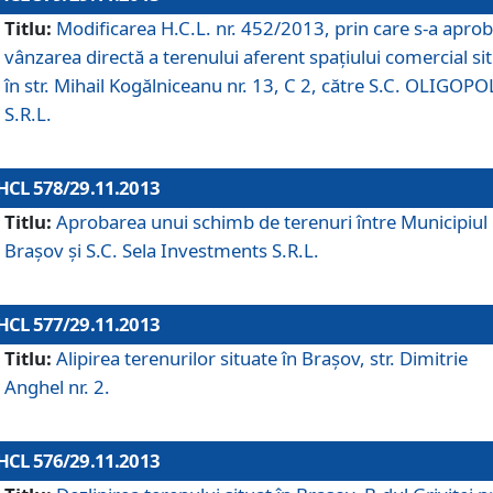
Titlu:
Modificarea H.C.L. nr. 452/2013, prin care s-a aprob
vânzarea directă a terenului aferent spaţiului comercial si
în str. Mihail Kogălniceanu nr. 13, C 2, către S.C. OLIGOPO
S.R.L.
HCL 578/29.11.2013
Titlu:
Aprobarea unui schimb de terenuri între Municipiul
Braşov şi S.C. Sela Investments S.R.L.
HCL 577/29.11.2013
Titlu:
Alipirea terenurilor situate în Braşov, str. Dimitrie
Anghel nr. 2.
HCL 576/29.11.2013