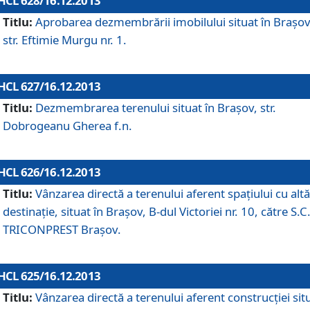
HCL 628/16.12.2013
Titlu:
Aprobarea dezmembrării imobilului situat în Braşov
str. Eftimie Murgu nr. 1.
HCL 627/16.12.2013
Titlu:
Dezmembrarea terenului situat în Braşov, str.
Dobrogeanu Gherea f.n.
HCL 626/16.12.2013
Titlu:
Vânzarea directă a terenului aferent spaţiului cu altă
destinaţie, situat în Braşov, B-dul Victoriei nr. 10, către S.C
TRICONPREST Braşov.
HCL 625/16.12.2013
Titlu:
Vânzarea directă a terenului aferent construcţiei sit