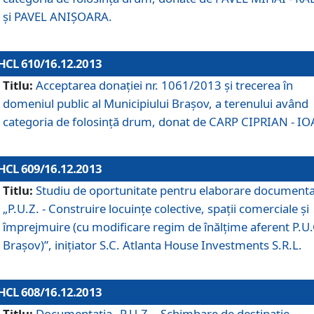
şi PAVEL ANIŞOARA.
HCL 610/16.12.2013
Titlu:
Acceptarea donaţiei nr. 1061/2013 şi trecerea în
domeniul public al Municipiului Braşov, a terenului având
categoria de folosinţă drum, donat de CARP CIPRIAN - IO
HCL 609/16.12.2013
Titlu:
Studiu de oportunitate pentru elaborare documenta
„P.U.Z. - Construire locuinţe colective, spaţii comerciale şi
împrejmuire (cu modificare regim de înălţime aferent P.U.
Braşov)”, iniţiator S.C. Atlanta House Investments S.R.L.
HCL 608/16.12.2013
Titlu:
Documentaţia „P.U.Z. - Schimbare de destinaţie,