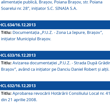
alimentaţie publică, Braşov, Poiana Braşov, str. Poiana
Soarelui nr. 28”, iniţiator S.C. SINAIA S.A.
HCL 634/16.12.2013
Titlu:
Documentaţia „P.U.Z. - Zona La Iepure, Braşov”,
iniţiator Municipiul Braşov.
HCL 633/16.12.2013
Titlu:
Avizarea documentaţiei „P.U.Z. - Strada După Grădin
Braşov”, având ca iniţiator pe Danciu Daniel Robert şi alţii.
HCL 632/16.12.2013
Titlu:
Aprobarea revocării Hotărârii Consiliului Local nr. 4
din 21 aprilie 2008.