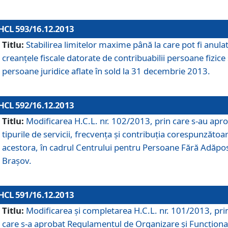
HCL 593/16.12.2013
Titlu:
Stabilirea limitelor maxime până la care pot fi anula
creanţele fiscale datorate de contribuabilii persoane fizice 
persoane juridice aflate în sold la 31 decembrie 2013.
HCL 592/16.12.2013
Titlu:
Modificarea H.C.L. nr. 102/2013, prin care s-au apr
tipurile de servicii, frecvenţa şi contribuţia corespunzătoa
acestora, în cadrul Centrului pentru Persoane Fără Adăpo
Braşov.
HCL 591/16.12.2013
Titlu:
Modificarea şi completarea H.C.L. nr. 101/2013, pri
care s-a aprobat Regulamentul de Organizare şi Funcţion