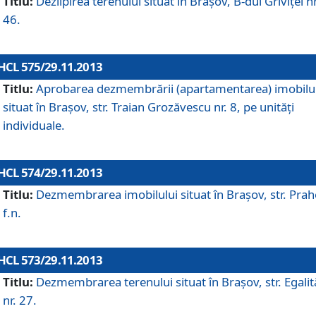
Titlu:
Dezlipirea terenului situat în Braşov, B-dul Griviţei nr
46.
HCL 575/29.11.2013
Titlu:
Aprobarea dezmembrării (apartamentarea) imobilu
situat în Braşov, str. Traian Grozăvescu nr. 8, pe unităţi
individuale.
HCL 574/29.11.2013
Titlu:
Dezmembrarea imobilului situat în Braşov, str. Pra
f.n.
HCL 573/29.11.2013
Titlu:
Dezmembrarea terenului situat în Braşov, str. Egalită
nr. 27.