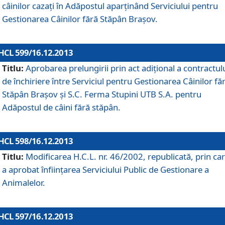
câinilor cazaţi în Adăpostul aparţinând Serviciului pentru
Gestionarea Câinilor fără Stăpân Braşov.
HCL 599/16.12.2013
Titlu:
Aprobarea prelungirii prin act adiţional a contractul
de închiriere între Serviciul pentru Gestionarea Câinilor fă
Stăpân Braşov şi S.C. Ferma Stupini UTB S.A. pentru
Adăpostul de câini fără stăpân.
HCL 598/16.12.2013
Titlu:
Modificarea H.C.L. nr. 46/2002, republicată, prin car
a aprobat înfiinţarea Serviciului Public de Gestionare a
Animalelor.
HCL 597/16.12.2013