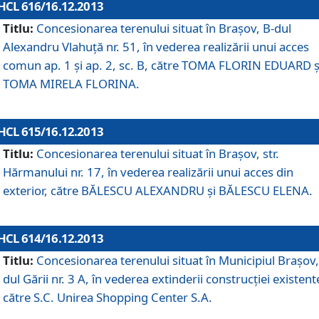
HCL 616/16.12.2013
Titlu:
Concesionarea terenului situat în Braşov, B-dul
Alexandru Vlahuţă nr. 51, în vederea realizării unui acces
comun ap. 1 şi ap. 2, sc. B, către TOMA FLORIN EDUARD ş
TOMA MIRELA FLORINA.
HCL 615/16.12.2013
Titlu:
Concesionarea terenului situat în Braşov, str.
Hărmanului nr. 17, în vederea realizării unui acces din
exterior, către BĂLESCU ALEXANDRU şi BĂLESCU ELENA.
HCL 614/16.12.2013
Titlu:
Concesionarea terenului situat în Municipiul Braşov,
dul Gării nr. 3 A, în vederea extinderii construcţiei existent
către S.C. Unirea Shopping Center S.A.