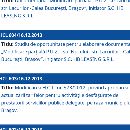
Titlu:
Documentaţia „Modificare parţială - P.U.Z. str. Nucul
str. Lacurilor -Calea Bucureşti, Braşov”, iniţiator S.C. HB
LEASING S.R.L.
HCL 604/16.12.2013
Titlu:
Studiu de oportunitate pentru elaborare documenta
„Modificare parţială P.U.Z. - str. Nucului - str. Lacurilor - Ca
Bucureşti, Braşov”, iniţiator S.C. HB LEASING S.R.L.
HCL 603/16.12.2013
Titlu:
Modificarea H.C.L. nr. 573/2012, privind aprobarea
actualizării tarifelor pentru activităţile desfăşurate de
prestatorii serviciilor publice delegate, pe raza municipiulu
Braşov.
HCL 602/16.12.2013