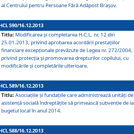
al Centrului pentru Persoane Fără Adăpost Braşov.
HCL 590/16.12.2013
Titlu:
Modificarea şi completarea H.C.L. nr. 12 din
25.01.2013, privind aprobarea acordării prestaţiilor
financiare excepţionale prevăzute de Legea nr. 272/2004,
privind protecţia şi promovarea drepturilor copilului, cu
modificările şi completările ulterioare.
HCL 589/16.12.2013
Titlu:
Asociaţiile şi fundaţiile care administrează unităţi de
asistenţă socială îndreptăţite să primească subvenţie de la
bugetul local în anul 2014.
HCL 588/16.12.2013