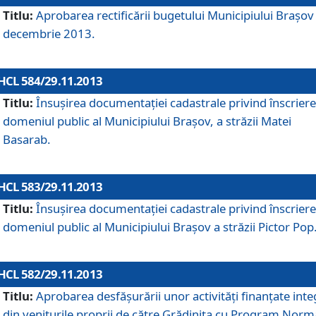
Titlu:
Aprobarea rectificării bugetului Municipiului Braşov 
decembrie 2013.
HCL 584/29.11.2013
Titlu:
Însuşirea documentaţiei cadastrale privind înscriere
domeniul public al Municipiului Braşov, a străzii Matei
Basarab.
HCL 583/29.11.2013
Titlu:
Însuşirea documentaţiei cadastrale privind înscriere
domeniul public al Municipiului Braşov a străzii Pictor Pop
HCL 582/29.11.2013
Titlu:
Aprobarea desfăşurării unor activităţi finanţate inte
din veniturile proprii de către Grădiniţa cu Program Norm