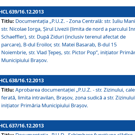
HCL 639/16.12.2013
Titlu:
Documentaţia „P.U.Z. - Zona Centrală: str. Iuliu Man
str. Nicolae Iorga, Şirul Livezii (limita de nord a parcului In
Schaeffler), str. După Ziduri (inclusiv terenul afectat de
parcare), B-dul Eroilor, str. Matei Basarab, B-dul 15
Noiembrie, str. Vlad Ţepeş, str. Pictor Pop”, iniţiator Primă
Municipiului Braşov.
HCL 638/16.12.2013
Titlu:
Aprobarea documentaţiei „P.U.Z. - str. Zizinului, cal
ferată, limita intravilan, Braşov, zona sudică a str. Zizinului
iniţiator Primăria Municipiului Braşov.
HCL 637/16.12.2013
Titlu:
Documentaţia „P.U.D - Schimbare funcţiune clădire