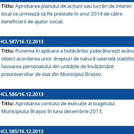
Titlu:
Aprobarea planului de acţiuni sau lucrări de interes
local ce urmează să fie prestate în anul 2014 de către
beneficiarii de ajutor social.
HCL 587/16.12.2013
Titlu:
Punerea în aplicare a hotărârilor judecătoreşti avân
obiect acordarea unor drepturi de natură salarială stabilite
favoarea personalului din unităţile de învăţământ
preuniversitar de stat din Municipiul Braşov.
HCL 586/16.12.2013
Titlu:
Aprobarea contului de execuţie al bugetului
Municipiului Braşov în luna decembrie 2013.
HCL 585/16.12.2013