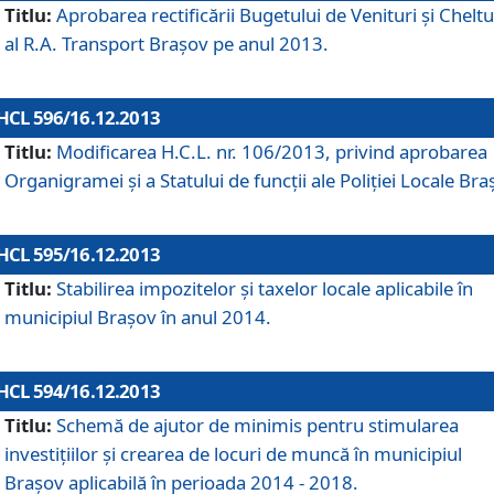
Titlu:
Aprobarea rectificării Bugetului de Venituri şi Cheltui
al R.A. Transport Braşov pe anul 2013.
HCL 596/16.12.2013
Titlu:
Modificarea H.C.L. nr. 106/2013, privind aprobarea
Organigramei şi a Statului de funcţii ale Poliţiei Locale Bra
HCL 595/16.12.2013
Titlu:
Stabilirea impozitelor şi taxelor locale aplicabile în
municipiul Braşov în anul 2014.
HCL 594/16.12.2013
Titlu:
Schemă de ajutor de minimis pentru stimularea
investiţiilor şi crearea de locuri de muncă în municipiul
Braşov aplicabilă în perioada 2014 - 2018.