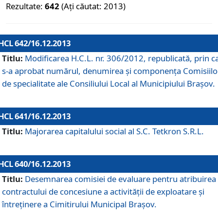
Rezultate:
642
(Ați căutat: 2013)
HCL 642/16.12.2013
Titlu:
Modificarea H.C.L. nr. 306/2012, republicată, prin c
s-a aprobat numărul, denumirea şi componenţa Comisiilo
de specialitate ale Consiliului Local al Municipiului Braşov.
HCL 641/16.12.2013
Titlu:
Majorarea capitalului social al S.C. Tetkron S.R.L.
HCL 640/16.12.2013
Titlu:
Desemnarea comisiei de evaluare pentru atribuirea
contractului de concesiune a activităţii de exploatare şi
întreţinere a Cimitirului Municipal Braşov.