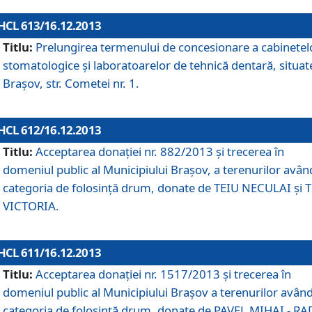
HCL 613/16.12.2013
Titlu:
Prelungirea termenului de concesionare a cabinetel
stomatologice şi laboratoarelor de tehnică dentară, situat
Braşov, str. Cometei nr. 1.
HCL 612/16.12.2013
Titlu:
Acceptarea donaţiei nr. 882/2013 şi trecerea în
domeniul public al Municipiului Braşov, a terenurilor avân
categoria de folosinţă drum, donate de TEIU NECULAI şi 
VICTORIA.
HCL 611/16.12.2013
Titlu:
Acceptarea donaţiei nr. 1517/2013 şi trecerea în
domeniul public al Municipiului Braşov a terenurilor avân
categoria de folosinţă drum, donate de PAVEL MIHAI - R