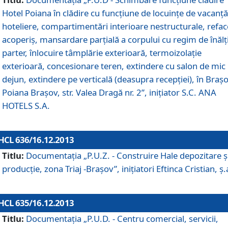
Hotel Poiana în clădire cu funcţiune de locuinţe de vacanţă
hoteliere, compartimentări interioare nestructurale, refa
acoperiş, mansardare parţială a corpului cu regim de înăl
parter, înlocuire tâmplărie exterioară, termoizolaţie
exterioară, concesionare teren, extindere cu salon de mic
dejun, extindere pe verticală (deasupra recepţiei), în Braşo
Poiana Braşov, str. Valea Dragă nr. 2”, iniţiator S.C. ANA
HOTELS S.A.
HCL 636/16.12.2013
Titlu:
Documentaţia „P.U.Z. - Construire Hale depozitare ş
producţie, zona Triaj -Braşov”, iniţiatori Eftinca Cristian, ş.
HCL 635/16.12.2013
Titlu:
Documentaţia „P.U.D. - Centru comercial, servicii,