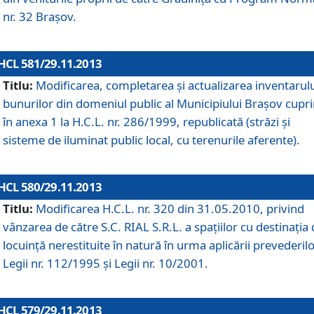
nr. 32 Braşov.
HCL 581/29.11.2013
Titlu:
Modificarea, completarea şi actualizarea inventarul
bunurilor din domeniul public al Municipiului Braşov cupr
în anexa 1 la H.C.L. nr. 286/1999, republicată (străzi şi
sisteme de iluminat public local, cu terenurile aferente).
HCL 580/29.11.2013
Titlu:
Modificarea H.C.L. nr. 320 din 31.05.2010, privind
vânzarea de către S.C. RIAL S.R.L. a spaţiilor cu destinaţia
locuinţă nerestituite în natură în urma aplicării prevederil
Legii nr. 112/1995 şi Legii nr. 10/2001.
HCL 579/29.11.2013