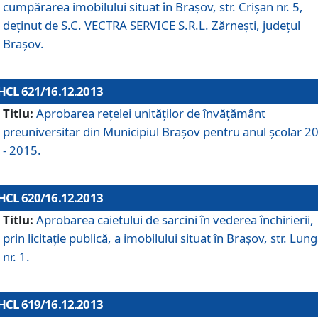
cumpărarea imobilului situat în Braşov, str. Crişan nr. 5,
deţinut de S.C. VECTRA SERVICE S.R.L. Zărneşti, judeţul
Braşov.
HCL 621/16.12.2013
Titlu:
Aprobarea reţelei unităţilor de învăţământ
preuniversitar din Municipiul Braşov pentru anul şcolar 2
- 2015.
HCL 620/16.12.2013
Titlu:
Aprobarea caietului de sarcini în vederea închirierii,
prin licitaţie publică, a imobilului situat în Braşov, str. Lun
nr. 1.
HCL 619/16.12.2013