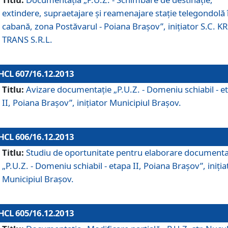
extindere, supraetajare şi reamenajare staţie telegondolă 
cabană, zona Postăvarul - Poiana Braşov”, iniţiator S.C. 
TRANS S.R.L.
HCL 607/16.12.2013
Titlu:
Avizare documentaţie „P.U.Z. - Domeniu schiabil - e
II, Poiana Braşov”, iniţiator Municipiul Braşov.
HCL 606/16.12.2013
Titlu:
Studiu de oportunitate pentru elaborare documenta
„P.U.Z. - Domeniu schiabil - etapa II, Poiana Braşov”, iniţia
Municipiul Braşov.
HCL 605/16.12.2013