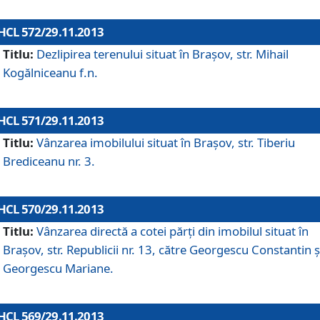
HCL 572/29.11.2013
Titlu:
Dezlipirea terenului situat în Braşov, str. Mihail
Kogălniceanu f.n.
HCL 571/29.11.2013
Titlu:
Vânzarea imobilului situat în Braşov, str. Tiberiu
Brediceanu nr. 3.
HCL 570/29.11.2013
Titlu:
Vânzarea directă a cotei părţi din imobilul situat în
Braşov, str. Republicii nr. 13, către Georgescu Constantin ş
Georgescu Mariane.
HCL 569/29.11.2013