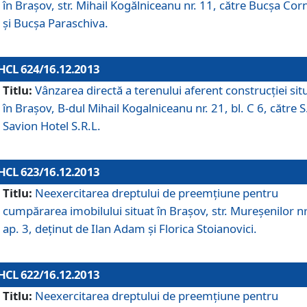
în Braşov, str. Mihail Kogălniceanu nr. 11, către Bucşa Cor
şi Bucşa Paraschiva.
HCL 624/16.12.2013
Titlu:
Vânzarea directă a terenului aferent construcţiei sit
în Braşov, B-dul Mihail Kogalniceanu nr. 21, bl. C 6, către S
Savion Hotel S.R.L.
HCL 623/16.12.2013
Titlu:
Neexercitarea dreptului de preemţiune pentru
cumpărarea imobilului situat în Braşov, str. Mureşenilor nr
ap. 3, deţinut de Ilan Adam şi Florica Stoianovici.
HCL 622/16.12.2013
Titlu:
Neexercitarea dreptului de preemţiune pentru