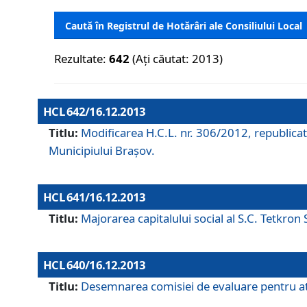
Caută în Registrul de Hotărâri ale Consiliului Local
Rezultate:
642
(Ați căutat: 2013)
HCL 642/16.12.2013
Titlu:
Modificarea H.C.L. nr. 306/2012, republicat
Municipiului Braşov.
HCL 641/16.12.2013
Titlu:
Majorarea capitalului social al S.C. Tetkron 
HCL 640/16.12.2013
Titlu:
Desemnarea comisiei de evaluare pentru atri