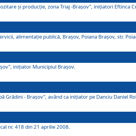
tare şi producţie, zona Triaj -Braşov”, iniţiatori Eftinca Cr
vicii, alimentaţie publică, Braşov, Poiana Braşov, str. Poian
ov”, iniţiator Municipiul Braşov.
 Grădini - Braşov”, având ca iniţiator pe Danciu Daniel Robe
cal nr. 418 din 21 aprilie 2008.