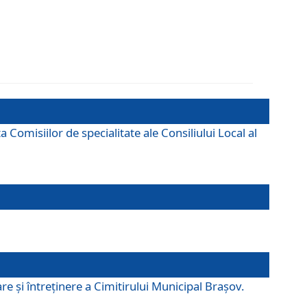
omisiilor de specialitate ale Consiliului Local al
e şi întreţinere a Cimitirului Municipal Braşov.