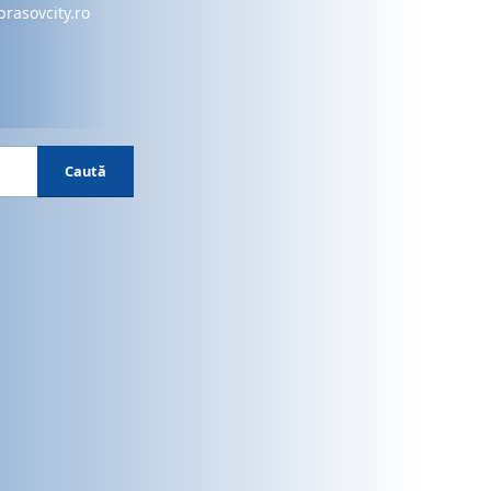
brasovcity.ro
Caută