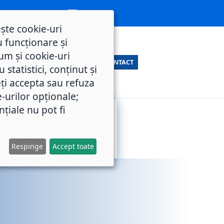
ește cookie-uri
 funcționare și
um și cookie-uri
CONTACT
statistici, conținut și
ți accepta sau refuza
e-urilor opționale;
nțiale nu pot fi
SERVICII
M.O.L.
PUBLICE
Respinge
Accept toate