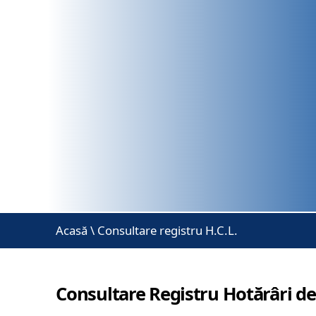
Acasă
\
Consultare registru H.C.L.
Consultare Registru Hotărâri de