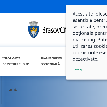
Acest site folos
esențiale pentru
securitate, prec
opționale pentru 
marketing. Pute
utilizarea cooki
cookie-urile ese
dezactivate.
INFORMAȚII
TRANSPARENȚĂ
INTEGRITATE
DE INTERES PUBLIC
DECIZIONALĂ
INSTITUȚIONALĂ
Setări
CAUTĂ