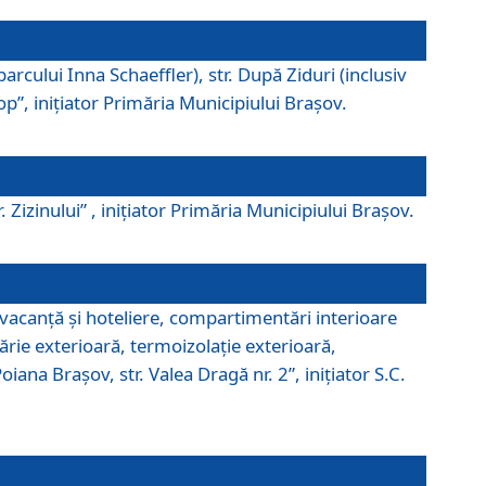
parcului Inna Schaeffler), str. După Ziduri (inclusiv
Pop”, iniţiator Primăria Municipiului Braşov.
. Zizinului” , iniţiator Primăria Municipiului Braşov.
 vacanţă şi hoteliere, compartimentări interioare
ărie exterioară, termoizolaţie exterioară,
ana Braşov, str. Valea Dragă nr. 2”, iniţiator S.C.