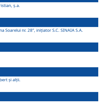
istian, ş.a.
a Soarelui nr. 28”, iniţiator S.C. SINAIA S.A.
rt şi alţii.