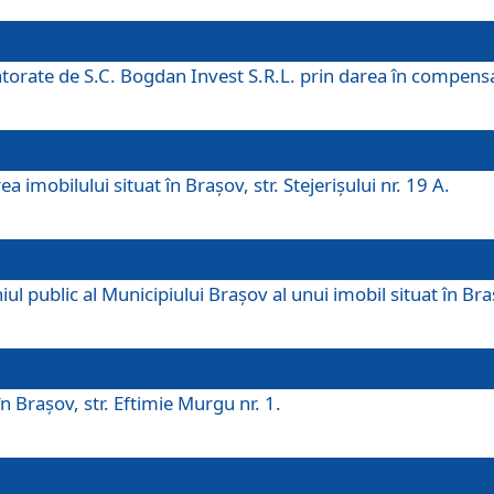
 datorate de S.C. Bogdan Invest S.R.L. prin darea în compens
 imobilului situat în Braşov, str. Stejerişului nr. 19 A.
 public al Municipiului Braşov al unui imobil situat în Braşo
 Braşov, str. Eftimie Murgu nr. 1.