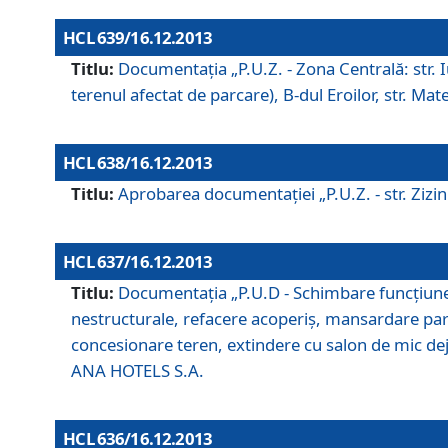
HCL 639/16.12.2013
Titlu:
Documentaţia „P.U.Z. - Zona Centrală: str. Iul
terenul afectat de parcare), B-dul Eroilor, str. Ma
HCL 638/16.12.2013
Titlu:
Aprobarea documentaţiei „P.U.Z. - str. Zizinul
HCL 637/16.12.2013
Titlu:
Documentaţia „P.U.D - Schimbare funcţiune c
nestructurale, refacere acoperiş, mansardare parţi
concesionare teren, extindere cu salon de mic dejun
ANA HOTELS S.A.
HCL 636/16.12.2013