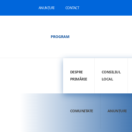
ANUNȚURI
CONTACT
PROGRAM
DESPRE
CONSILIUL
PRIMĂRIE
LOCAL
COMUNITATE
ANUNȚURI