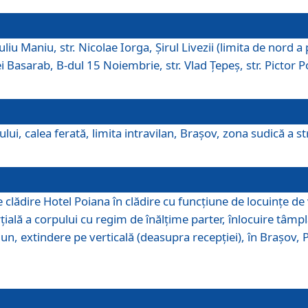
iu Maniu, str. Nicolae Iorga, Şirul Livezii (limita de nord a 
tei Basarab, B-dul 15 Noiembrie, str. Vlad Ţepeş, str. Pictor 
ui, calea ferată, limita intravilan, Braşov, zona sudică a str
lădire Hotel Poiana în clădire cu funcţiune de locuinţe de
ală a corpului cu regim de înălţime parter, înlocuire tâmpl
, extindere pe verticală (deasupra recepţiei), în Braşov, Poi