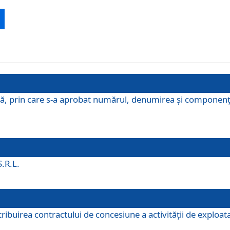
ă, prin care s-a aprobat numărul, denumirea şi componenţa C
S.R.L.
buirea contractului de concesiune a activităţii de exploatar