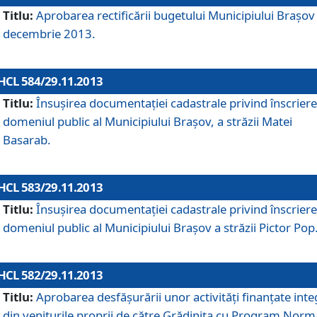
Titlu:
Aprobarea rectificării bugetului Municipiului Braşov 
decembrie 2013.
HCL 584/29.11.2013
Titlu:
Însuşirea documentaţiei cadastrale privind înscriere
domeniul public al Municipiului Braşov, a străzii Matei
Basarab.
HCL 583/29.11.2013
Titlu:
Însuşirea documentaţiei cadastrale privind înscriere
domeniul public al Municipiului Braşov a străzii Pictor Pop
HCL 582/29.11.2013
Titlu:
Aprobarea desfăşurării unor activităţi finanţate inte
din veniturile proprii de către Grădiniţa cu Program Norm