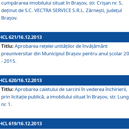
cumpărarea imobilului situat în Braşov, str. Crişan nr. 5,
deţinut de S.C. VECTRA SERVICE S.R.L. Zărneşti, judeţul
Braşov.
HCL 621/16.12.2013
Titlu:
Aprobarea reţelei unităţilor de învăţământ
preuniversitar din Municipiul Braşov pentru anul şcolar 2
- 2015.
HCL 620/16.12.2013
Titlu:
Aprobarea caietului de sarcini în vederea închirierii,
prin licitaţie publică, a imobilului situat în Braşov, str. Lun
nr. 1.
HCL 619/16.12.2013