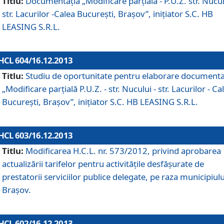
Titlu:
Documentaţia „Modificare parţială - P.U.Z. str. Nucul
str. Lacurilor -Calea Bucureşti, Braşov”, iniţiator S.C. HB
LEASING S.R.L.
HCL 604/16.12.2013
Titlu:
Studiu de oportunitate pentru elaborare documenta
„Modificare parţială P.U.Z. - str. Nucului - str. Lacurilor - Ca
Bucureşti, Braşov”, iniţiator S.C. HB LEASING S.R.L.
HCL 603/16.12.2013
Titlu:
Modificarea H.C.L. nr. 573/2012, privind aprobarea
actualizării tarifelor pentru activităţile desfăşurate de
prestatorii serviciilor publice delegate, pe raza municipiulu
Braşov.
HCL 602/16.12.2013