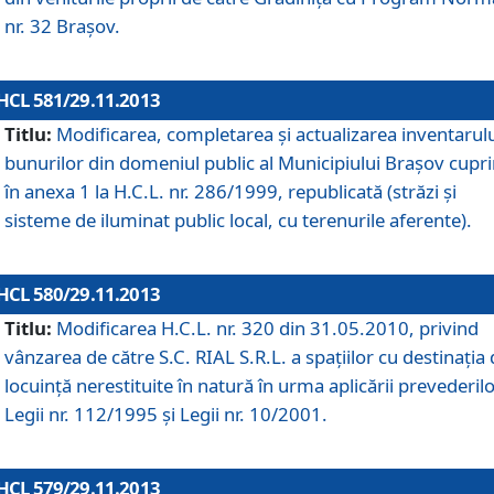
nr. 32 Braşov.
HCL 581/29.11.2013
Titlu:
Modificarea, completarea şi actualizarea inventarul
bunurilor din domeniul public al Municipiului Braşov cupr
în anexa 1 la H.C.L. nr. 286/1999, republicată (străzi şi
sisteme de iluminat public local, cu terenurile aferente).
HCL 580/29.11.2013
Titlu:
Modificarea H.C.L. nr. 320 din 31.05.2010, privind
vânzarea de către S.C. RIAL S.R.L. a spaţiilor cu destinaţia
locuinţă nerestituite în natură în urma aplicării prevederil
Legii nr. 112/1995 şi Legii nr. 10/2001.
HCL 579/29.11.2013