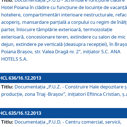
Hotel Poiana în clădire cu funcţiune de locuinţe de vacanţă
hoteliere, compartimentări interioare nestructurale, refa
acoperiş, mansardare parţială a corpului cu regim de înăl
parter, înlocuire tâmplărie exterioară, termoizolaţie
exterioară, concesionare teren, extindere cu salon de mic
dejun, extindere pe verticală (deasupra recepţiei), în Braşo
Poiana Braşov, str. Valea Dragă nr. 2”, iniţiator S.C. ANA
HOTELS S.A.
HCL 636/16.12.2013
Titlu:
Documentaţia „P.U.Z. - Construire Hale depozitare ş
producţie, zona Triaj -Braşov”, iniţiatori Eftinca Cristian, ş.
HCL 635/16.12.2013
Titlu:
Documentaţia „P.U.D. - Centru comercial, servicii,