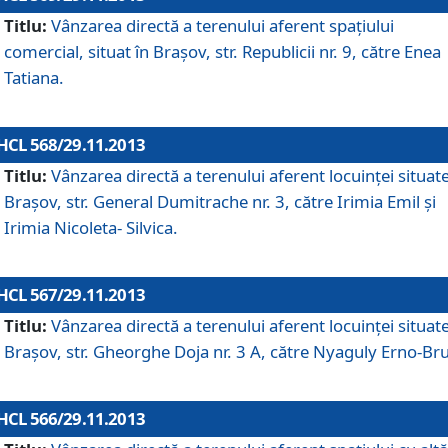
Titlu:
Vânzarea directă a terenului aferent spaţiului
comercial, situat în Braşov, str. Republicii nr. 9, către Enea
Tatiana.
HCL 568/29.11.2013
Titlu:
Vânzarea directă a terenului aferent locuinţei situate
Braşov, str. General Dumitrache nr. 3, către Irimia Emil şi
Irimia Nicoleta- Silvica.
HCL 567/29.11.2013
Titlu:
Vânzarea directă a terenului aferent locuinţei situate
Braşov, str. Gheorghe Doja nr. 3 A, către Nyaguly Erno-Br
HCL 566/29.11.2013