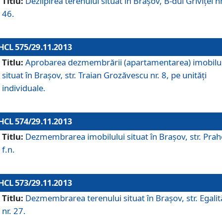
Titlu:
Dezlipirea terenului situat în Braşov, B-dul Griviţei nr
46.
HCL 575/29.11.2013
Titlu:
Aprobarea dezmembrării (apartamentarea) imobilu
situat în Braşov, str. Traian Grozăvescu nr. 8, pe unităţi
individuale.
HCL 574/29.11.2013
Titlu:
Dezmembrarea imobilului situat în Braşov, str. Pra
f.n.
HCL 573/29.11.2013
Titlu:
Dezmembrarea terenului situat în Braşov, str. Egalită
nr. 27.