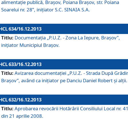
alimentaţie publică, Braşov, Poiana Braşov, str. Poiana
Soarelui nr. 28”, iniţiator S.C. SINAIA S.A.
HCL 634/16.12.2013
Titlu:
Documentaţia „P.U.Z. - Zona La Iepure, Braşov”,
iniţiator Municipiul Braşov.
HCL 633/16.12.2013
Titlu:
Avizarea documentaţiei „P.U.Z. - Strada După Grădin
Braşov”, având ca iniţiator pe Danciu Daniel Robert şi alţii.
HCL 632/16.12.2013
Titlu:
Aprobarea revocării Hotărârii Consiliului Local nr. 4
din 21 aprilie 2008.