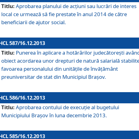
Titlu:
Aprobarea planului de acţiuni sau lucrări de interes
local ce urmează să fie prestate în anul 2014 de către
beneficiarii de ajutor social.
HCL 587/16.12.2013
Titlu:
Punerea în aplicare a hotărârilor judecătoreşti avân
obiect acordarea unor drepturi de natură salarială stabilite
favoarea personalului din unităţile de învăţământ
preuniversitar de stat din Municipiul Braşov.
HCL 586/16.12.2013
Titlu:
Aprobarea contului de execuţie al bugetului
Municipiului Braşov în luna decembrie 2013.
HCL 585/16.12.2013