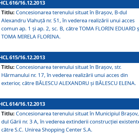
HCL 616/16.12.2013
Titlu:
Concesionarea terenului situat în Braşov, B-dul
Alexandru Vlahuţă nr. 51, în vederea realizării unui acces
comun ap. 1 şi ap. 2, sc. B, către TOMA FLORIN EDUARD ş
TOMA MIRELA FLORINA.
HCL 615/16.12.2013
Titlu:
Concesionarea terenului situat în Braşov, str.
Hărmanului nr. 17, în vederea realizării unui acces din
exterior, către BĂLESCU ALEXANDRU şi BĂLESCU ELENA.
HCL 614/16.12.2013
Titlu:
Concesionarea terenului situat în Municipiul Braşov,
dul Gării nr. 3 A, în vederea extinderii construcţiei existent
către S.C. Unirea Shopping Center S.A.