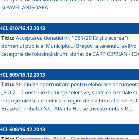
şi PAVEL ANIŞOARA.
HCL 610/16.12.2013
Titlu:
Acceptarea donaţiei nr. 1061/2013 şi trecerea în
domeniul public al Municipiului Braşov, a terenului având
categoria de folosinţă drum, donat de CARP CIPRIAN - IO
HCL 609/16.12.2013
Titlu:
Studiu de oportunitate pentru elaborare documenta
„P.U.Z. - Construire locuinţe colective, spaţii comerciale şi
împrejmuire (cu modificare regim de înălţime aferent P.U.
Braşov)”, iniţiator S.C. Atlanta House Investments S.R.L.
HCL 608/16.12.2013
Titlu:
Documentaţia „P.U.Z. - Schimbare de destinaţie,