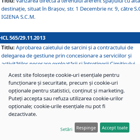
Titlu:
Vânzarea directă a terenului aferent spaţiului cu altă
destinaţie, situat în Braşov, str. 1 Decembrie nr. 9, către S.
IGIENA S.C.M.
HCL 565/29.11.2013
Titlu:
Aprobarea caietului de sarcini şi a contractului de
delegarea de gestiune prin concesionare a serviciilor şi
activităţilor necesare exploatării şi întreţinerii Cimitirului
Municipal Braşov situat în str. Dimitrie Anghel nr. 19.
Acest site folosește cookie-uri esențiale pentru
funcționare și securitate, precum și cookie-uri
opționale pentru statistici, conținut și marketing.
HCL 564/29.11.2013
Puteți accepta sau refuza utilizarea cookie-urilor
Titlu:
Completarea şi modificarea H.C.L. nr. 446/2013, pr
opționale; cookie-urile esențiale nu pot fi
care s-a aprobat studiul de fundamentare pentru
dezactivate.
concesionarea serviciilor de administrare a Cimitirului
Municipal Braşov.
Respinge
Accept toate
Setări