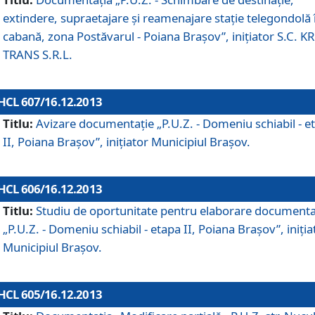
extindere, supraetajare şi reamenajare staţie telegondolă 
cabană, zona Postăvarul - Poiana Braşov”, iniţiator S.C. 
TRANS S.R.L.
HCL 607/16.12.2013
Titlu:
Avizare documentaţie „P.U.Z. - Domeniu schiabil - e
II, Poiana Braşov”, iniţiator Municipiul Braşov.
HCL 606/16.12.2013
Titlu:
Studiu de oportunitate pentru elaborare documenta
„P.U.Z. - Domeniu schiabil - etapa II, Poiana Braşov”, iniţia
Municipiul Braşov.
HCL 605/16.12.2013