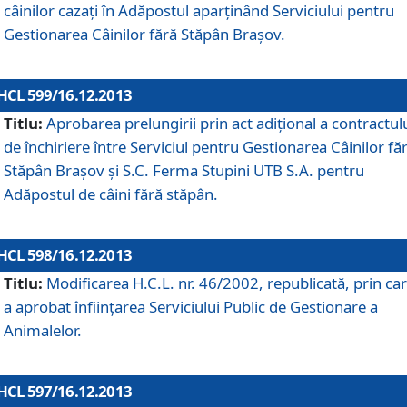
câinilor cazaţi în Adăpostul aparţinând Serviciului pentru
Gestionarea Câinilor fără Stăpân Braşov.
HCL 599/16.12.2013
Titlu:
Aprobarea prelungirii prin act adiţional a contractul
de închiriere între Serviciul pentru Gestionarea Câinilor fă
Stăpân Braşov şi S.C. Ferma Stupini UTB S.A. pentru
Adăpostul de câini fără stăpân.
HCL 598/16.12.2013
Titlu:
Modificarea H.C.L. nr. 46/2002, republicată, prin car
a aprobat înfiinţarea Serviciului Public de Gestionare a
Animalelor.
HCL 597/16.12.2013