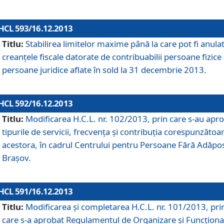
HCL 593/16.12.2013
Titlu:
Stabilirea limitelor maxime până la care pot fi anula
creanţele fiscale datorate de contribuabilii persoane fizice 
persoane juridice aflate în sold la 31 decembrie 2013.
HCL 592/16.12.2013
Titlu:
Modificarea H.C.L. nr. 102/2013, prin care s-au apr
tipurile de servicii, frecvenţa şi contribuţia corespunzătoa
acestora, în cadrul Centrului pentru Persoane Fără Adăpo
Braşov.
HCL 591/16.12.2013
Titlu:
Modificarea şi completarea H.C.L. nr. 101/2013, pri
care s-a aprobat Regulamentul de Organizare şi Funcţion