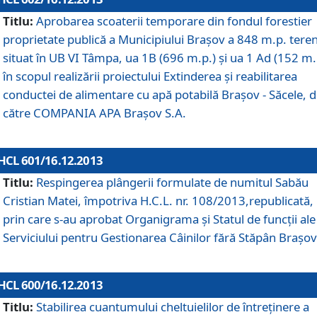
Titlu:
Aprobarea scoaterii temporare din fondul forestier
proprietate publică a Municipiului Braşov a 848 m.p. tere
situat în UB VI Tâmpa, ua 1B (696 m.p.) şi ua 1 Ad (152 m.
în scopul realizării proiectului Extinderea şi reabilitarea
conductei de alimentare cu apă potabilă Braşov - Săcele, 
către COMPANIA APA Braşov S.A.
HCL 601/16.12.2013
Titlu:
Respingerea plângerii formulate de numitul Sabău
Cristian Matei, împotriva H.C.L. nr. 108/2013,republicată,
prin care s-au aprobat Organigrama şi Statul de funcţii ale
Serviciului pentru Gestionarea Câinilor fără Stăpân Braşov
HCL 600/16.12.2013
Titlu:
Stabilirea cuantumului cheltuielilor de întreţinere a