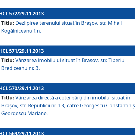
HCL 572/29.11.2013
Titlu:
Dezlipirea terenului situat în Braşov, str. Mihail
Kogălniceanu f.n.
HCL 571/29.11.2013
Titlu:
Vânzarea imobilului situat în Braşov, str. Tiberiu
Brediceanu nr. 3.
HCL 570/29.11.2013
Titlu:
Vânzarea directă a cotei părţi din imobilul situat în
Braşov, str. Republicii nr. 13, către Georgescu Constantin ş
Georgescu Mariane.
HCL 569/29.11.2013