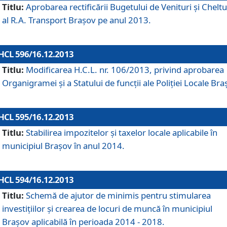
Titlu:
Aprobarea rectificării Bugetului de Venituri şi Cheltui
al R.A. Transport Braşov pe anul 2013.
HCL 596/16.12.2013
Titlu:
Modificarea H.C.L. nr. 106/2013, privind aprobarea
Organigramei şi a Statului de funcţii ale Poliţiei Locale Bra
HCL 595/16.12.2013
Titlu:
Stabilirea impozitelor şi taxelor locale aplicabile în
municipiul Braşov în anul 2014.
HCL 594/16.12.2013
Titlu:
Schemă de ajutor de minimis pentru stimularea
investiţiilor şi crearea de locuri de muncă în municipiul
Braşov aplicabilă în perioada 2014 - 2018.