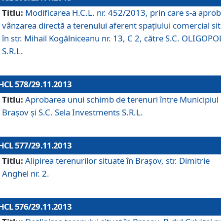
Titlu:
Modificarea H.C.L. nr. 452/2013, prin care s-a aprob
vânzarea directă a terenului aferent spaţiului comercial si
în str. Mihail Kogălniceanu nr. 13, C 2, către S.C. OLIGOPO
S.R.L.
HCL 578/29.11.2013
Titlu:
Aprobarea unui schimb de terenuri între Municipiul
Braşov şi S.C. Sela Investments S.R.L.
HCL 577/29.11.2013
Titlu:
Alipirea terenurilor situate în Braşov, str. Dimitrie
Anghel nr. 2.
HCL 576/29.11.2013