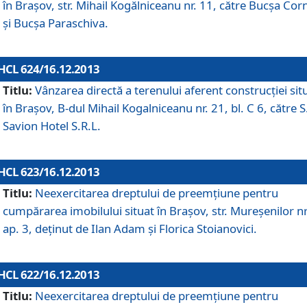
în Braşov, str. Mihail Kogălniceanu nr. 11, către Bucşa Cor
şi Bucşa Paraschiva.
HCL 624/16.12.2013
Titlu:
Vânzarea directă a terenului aferent construcţiei sit
în Braşov, B-dul Mihail Kogalniceanu nr. 21, bl. C 6, către S
Savion Hotel S.R.L.
HCL 623/16.12.2013
Titlu:
Neexercitarea dreptului de preemţiune pentru
cumpărarea imobilului situat în Braşov, str. Mureşenilor nr
ap. 3, deţinut de Ilan Adam şi Florica Stoianovici.
HCL 622/16.12.2013
Titlu:
Neexercitarea dreptului de preemţiune pentru