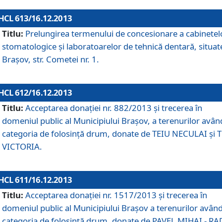
HCL 613/16.12.2013
Titlu:
Prelungirea termenului de concesionare a cabinetel
stomatologice şi laboratoarelor de tehnică dentară, situat
Braşov, str. Cometei nr. 1.
HCL 612/16.12.2013
Titlu:
Acceptarea donaţiei nr. 882/2013 şi trecerea în
domeniul public al Municipiului Braşov, a terenurilor avân
categoria de folosinţă drum, donate de TEIU NECULAI şi 
VICTORIA.
HCL 611/16.12.2013
Titlu:
Acceptarea donaţiei nr. 1517/2013 şi trecerea în
domeniul public al Municipiului Braşov a terenurilor avân
categoria de folosinţă drum, donate de PAVEL MIHAI - R