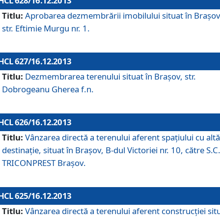
HCL 628/16.12.2013
Titlu:
Aprobarea dezmembrării imobilului situat în Braşov
str. Eftimie Murgu nr. 1.
HCL 627/16.12.2013
Titlu:
Dezmembrarea terenului situat în Braşov, str.
Dobrogeanu Gherea f.n.
HCL 626/16.12.2013
Titlu:
Vânzarea directă a terenului aferent spaţiului cu altă
destinaţie, situat în Braşov, B-dul Victoriei nr. 10, către S.C
TRICONPREST Braşov.
HCL 625/16.12.2013
Titlu:
Vânzarea directă a terenului aferent construcţiei sit