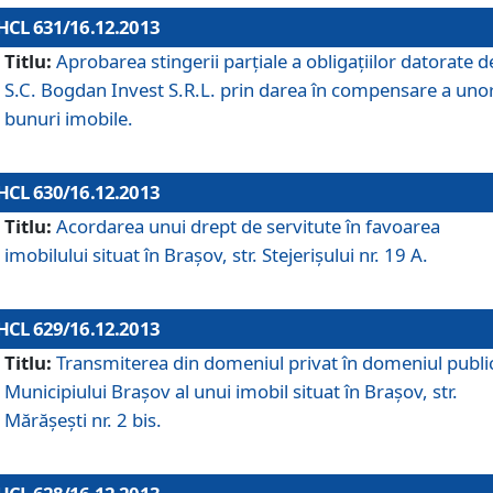
HCL 631/16.12.2013
Titlu:
Aprobarea stingerii parţiale a obligaţiilor datorate d
S.C. Bogdan Invest S.R.L. prin darea în compensare a uno
bunuri imobile.
HCL 630/16.12.2013
Titlu:
Acordarea unui drept de servitute în favoarea
imobilului situat în Braşov, str. Stejerişului nr. 19 A.
HCL 629/16.12.2013
Titlu:
Transmiterea din domeniul privat în domeniul public
Municipiului Braşov al unui imobil situat în Braşov, str.
Mărăşeşti nr. 2 bis.