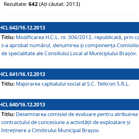
Rezultate:
642
(Ați căutat: 2013)
HCL 642/16.12.2013
Titlu:
Modificarea H.C.L. nr. 306/2012, republicată, prin c
s-a aprobat numărul, denumirea şi componenţa Comisiilo
de specialitate ale Consiliului Local al Municipiului Braşov.
HCL 641/16.12.2013
Titlu:
Majorarea capitalului social al S.C. Tetkron S.R.L.
HCL 640/16.12.2013
Titlu:
Desemnarea comisiei de evaluare pentru atribuirea
contractului de concesiune a activităţii de exploatare şi
întreţinere a Cimitirului Municipal Braşov.