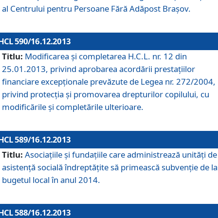
al Centrului pentru Persoane Fără Adăpost Braşov.
HCL 590/16.12.2013
Titlu:
Modificarea şi completarea H.C.L. nr. 12 din
25.01.2013, privind aprobarea acordării prestaţiilor
financiare excepţionale prevăzute de Legea nr. 272/2004,
privind protecţia şi promovarea drepturilor copilului, cu
modificările şi completările ulterioare.
HCL 589/16.12.2013
Titlu:
Asociaţiile şi fundaţiile care administrează unităţi de
asistenţă socială îndreptăţite să primească subvenţie de la
bugetul local în anul 2014.
HCL 588/16.12.2013