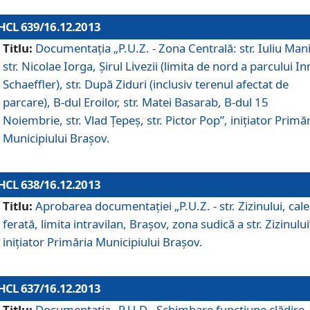
HCL 639/16.12.2013
Titlu:
Documentaţia „P.U.Z. - Zona Centrală: str. Iuliu Man
str. Nicolae Iorga, Şirul Livezii (limita de nord a parcului In
Schaeffler), str. După Ziduri (inclusiv terenul afectat de
parcare), B-dul Eroilor, str. Matei Basarab, B-dul 15
Noiembrie, str. Vlad Ţepeş, str. Pictor Pop”, iniţiator Primă
Municipiului Braşov.
HCL 638/16.12.2013
Titlu:
Aprobarea documentaţiei „P.U.Z. - str. Zizinului, cal
ferată, limita intravilan, Braşov, zona sudică a str. Zizinului
iniţiator Primăria Municipiului Braşov.
HCL 637/16.12.2013
Titlu:
Documentaţia „P.U.D - Schimbare funcţiune clădire