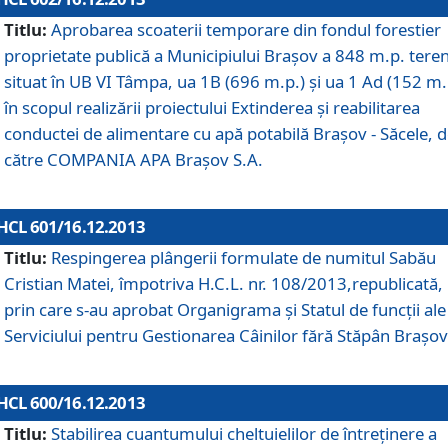
Titlu:
Aprobarea scoaterii temporare din fondul forestier
proprietate publică a Municipiului Braşov a 848 m.p. tere
situat în UB VI Tâmpa, ua 1B (696 m.p.) şi ua 1 Ad (152 m.
în scopul realizării proiectului Extinderea şi reabilitarea
conductei de alimentare cu apă potabilă Braşov - Săcele, 
către COMPANIA APA Braşov S.A.
HCL 601/16.12.2013
Titlu:
Respingerea plângerii formulate de numitul Sabău
Cristian Matei, împotriva H.C.L. nr. 108/2013,republicată,
prin care s-au aprobat Organigrama şi Statul de funcţii ale
Serviciului pentru Gestionarea Câinilor fără Stăpân Braşov
HCL 600/16.12.2013
Titlu:
Stabilirea cuantumului cheltuielilor de întreţinere a