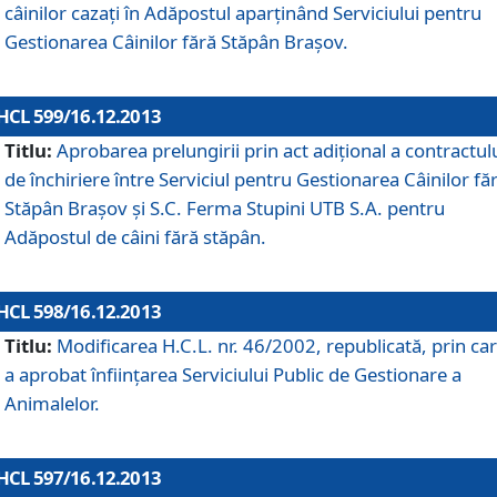
câinilor cazaţi în Adăpostul aparţinând Serviciului pentru
Gestionarea Câinilor fără Stăpân Braşov.
HCL 599/16.12.2013
Titlu:
Aprobarea prelungirii prin act adiţional a contractul
de închiriere între Serviciul pentru Gestionarea Câinilor fă
Stăpân Braşov şi S.C. Ferma Stupini UTB S.A. pentru
Adăpostul de câini fără stăpân.
HCL 598/16.12.2013
Titlu:
Modificarea H.C.L. nr. 46/2002, republicată, prin car
a aprobat înfiinţarea Serviciului Public de Gestionare a
Animalelor.
HCL 597/16.12.2013