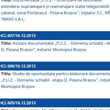
extindere, supraetajare şi reamenajare staţie telegondolă 
cabană, zona Postăvarul - Poiana Braşov”, iniţiator S.C. 
TRANS S.R.L.
HCL 607/16.12.2013
Titlu:
Avizare documentaţie „P.U.Z. - Domeniu schiabil - e
II, Poiana Braşov”, iniţiator Municipiul Braşov.
HCL 606/16.12.2013
Titlu:
Studiu de oportunitate pentru elaborare documenta
„P.U.Z. - Domeniu schiabil - etapa II, Poiana Braşov”, iniţia
Municipiul Braşov.
HCL 605/16.12.2013