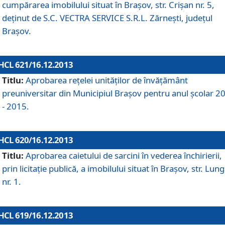
cumpărarea imobilului situat în Braşov, str. Crişan nr. 5,
deţinut de S.C. VECTRA SERVICE S.R.L. Zărneşti, judeţul
Braşov.
HCL 621/16.12.2013
Titlu:
Aprobarea reţelei unităţilor de învăţământ
preuniversitar din Municipiul Braşov pentru anul şcolar 2
- 2015.
HCL 620/16.12.2013
Titlu:
Aprobarea caietului de sarcini în vederea închirierii,
prin licitaţie publică, a imobilului situat în Braşov, str. Lun
nr. 1.
HCL 619/16.12.2013