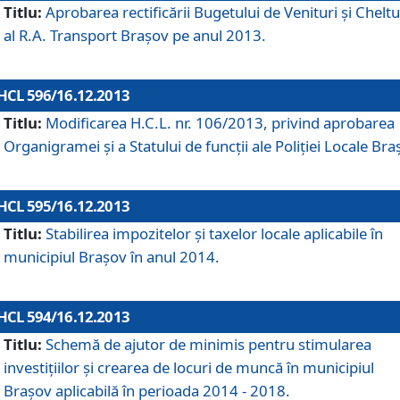
Titlu:
Aprobarea rectificării Bugetului de Venituri şi Cheltui
al R.A. Transport Braşov pe anul 2013.
HCL 596/16.12.2013
Titlu:
Modificarea H.C.L. nr. 106/2013, privind aprobarea
Organigramei şi a Statului de funcţii ale Poliţiei Locale Bra
HCL 595/16.12.2013
Titlu:
Stabilirea impozitelor şi taxelor locale aplicabile în
municipiul Braşov în anul 2014.
HCL 594/16.12.2013
Titlu:
Schemă de ajutor de minimis pentru stimularea
investiţiilor şi crearea de locuri de muncă în municipiul
Braşov aplicabilă în perioada 2014 - 2018.