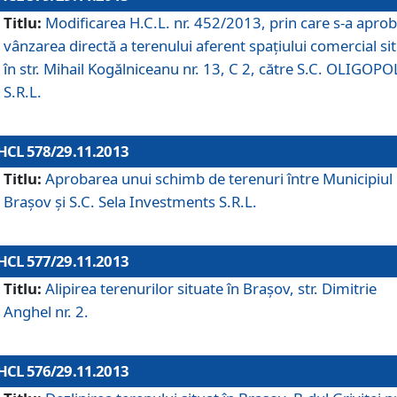
Titlu:
Modificarea H.C.L. nr. 452/2013, prin care s-a aprob
vânzarea directă a terenului aferent spaţiului comercial si
în str. Mihail Kogălniceanu nr. 13, C 2, către S.C. OLIGOPO
S.R.L.
HCL 578/29.11.2013
Titlu:
Aprobarea unui schimb de terenuri între Municipiul
Braşov şi S.C. Sela Investments S.R.L.
HCL 577/29.11.2013
Titlu:
Alipirea terenurilor situate în Braşov, str. Dimitrie
Anghel nr. 2.
HCL 576/29.11.2013