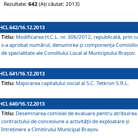
Rezultate:
642
(Ați căutat: 2013)
HCL 642/16.12.2013
Titlu:
Modificarea H.C.L. nr. 306/2012, republicată, prin c
s-a aprobat numărul, denumirea şi componenţa Comisiilo
de specialitate ale Consiliului Local al Municipiului Braşov.
HCL 641/16.12.2013
Titlu:
Majorarea capitalului social al S.C. Tetkron S.R.L.
HCL 640/16.12.2013
Titlu:
Desemnarea comisiei de evaluare pentru atribuirea
contractului de concesiune a activităţii de exploatare şi
întreţinere a Cimitirului Municipal Braşov.