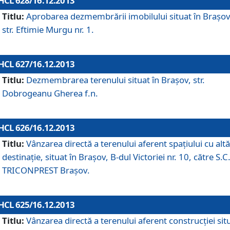
HCL 628/16.12.2013
Titlu:
Aprobarea dezmembrării imobilului situat în Braşov
str. Eftimie Murgu nr. 1.
HCL 627/16.12.2013
Titlu:
Dezmembrarea terenului situat în Braşov, str.
Dobrogeanu Gherea f.n.
HCL 626/16.12.2013
Titlu:
Vânzarea directă a terenului aferent spaţiului cu altă
destinaţie, situat în Braşov, B-dul Victoriei nr. 10, către S.C
TRICONPREST Braşov.
HCL 625/16.12.2013
Titlu:
Vânzarea directă a terenului aferent construcţiei sit