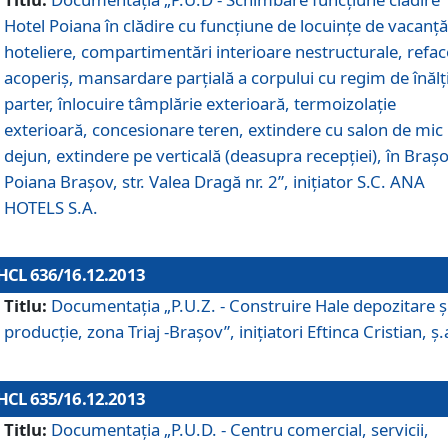
Hotel Poiana în clădire cu funcţiune de locuinţe de vacanţă
hoteliere, compartimentări interioare nestructurale, refa
acoperiş, mansardare parţială a corpului cu regim de înăl
parter, înlocuire tâmplărie exterioară, termoizolaţie
exterioară, concesionare teren, extindere cu salon de mic
dejun, extindere pe verticală (deasupra recepţiei), în Braşo
Poiana Braşov, str. Valea Dragă nr. 2”, iniţiator S.C. ANA
HOTELS S.A.
HCL 636/16.12.2013
Titlu:
Documentaţia „P.U.Z. - Construire Hale depozitare ş
producţie, zona Triaj -Braşov”, iniţiatori Eftinca Cristian, ş.
HCL 635/16.12.2013
Titlu:
Documentaţia „P.U.D. - Centru comercial, servicii,