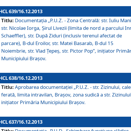
HCL 639/16.12.2013
Titlu:
Documentaţia „P.U.Z. - Zona Centrală: str. Iuliu Man
str. Nicolae Iorga, Şirul Livezii (limita de nord a parcului In
Schaeffler), str. După Ziduri (inclusiv terenul afectat de
parcare), B-dul Eroilor, str. Matei Basarab, B-dul 15
Noiembrie, str. Vlad Ţepeş, str. Pictor Pop”, iniţiator Primă
Municipiului Braşov.
HCL 638/16.12.2013
Titlu:
Aprobarea documentaţiei „P.U.Z. - str. Zizinului, cal
ferată, limita intravilan, Braşov, zona sudică a str. Zizinului
iniţiator Primăria Municipiului Braşov.
HCL 637/16.12.2013
Titlu:
Documentaţia „P.U.D - Schimbare funcţiune clădire