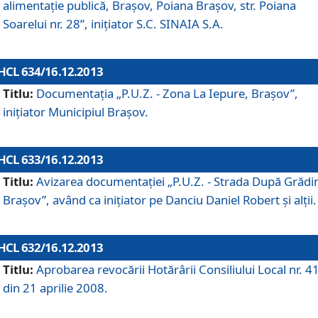
alimentaţie publică, Braşov, Poiana Braşov, str. Poiana
Soarelui nr. 28”, iniţiator S.C. SINAIA S.A.
HCL 634/16.12.2013
Titlu:
Documentaţia „P.U.Z. - Zona La Iepure, Braşov”,
iniţiator Municipiul Braşov.
HCL 633/16.12.2013
Titlu:
Avizarea documentaţiei „P.U.Z. - Strada După Grădin
Braşov”, având ca iniţiator pe Danciu Daniel Robert şi alţii.
HCL 632/16.12.2013
Titlu:
Aprobarea revocării Hotărârii Consiliului Local nr. 4
din 21 aprilie 2008.