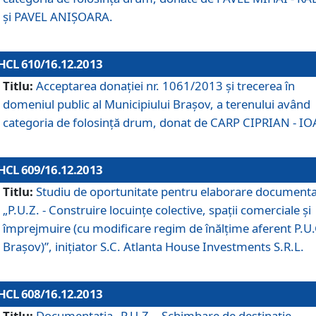
şi PAVEL ANIŞOARA.
HCL 610/16.12.2013
Titlu:
Acceptarea donaţiei nr. 1061/2013 şi trecerea în
domeniul public al Municipiului Braşov, a terenului având
categoria de folosinţă drum, donat de CARP CIPRIAN - IO
HCL 609/16.12.2013
Titlu:
Studiu de oportunitate pentru elaborare documenta
„P.U.Z. - Construire locuinţe colective, spaţii comerciale şi
împrejmuire (cu modificare regim de înălţime aferent P.U.
Braşov)”, iniţiator S.C. Atlanta House Investments S.R.L.
HCL 608/16.12.2013
Titlu:
Documentaţia „P.U.Z. - Schimbare de destinaţie,