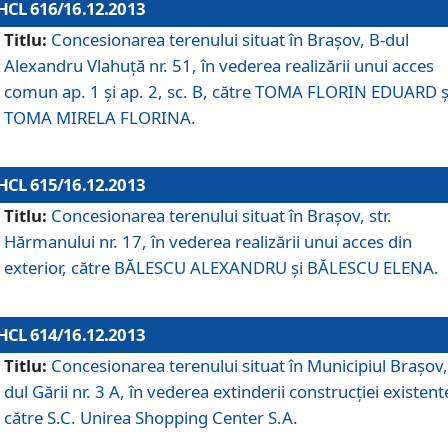
HCL 616/16.12.2013
Titlu:
Concesionarea terenului situat în Braşov, B-dul
Alexandru Vlahuţă nr. 51, în vederea realizării unui acces
comun ap. 1 şi ap. 2, sc. B, către TOMA FLORIN EDUARD ş
TOMA MIRELA FLORINA.
HCL 615/16.12.2013
Titlu:
Concesionarea terenului situat în Braşov, str.
Hărmanului nr. 17, în vederea realizării unui acces din
exterior, către BĂLESCU ALEXANDRU şi BĂLESCU ELENA.
HCL 614/16.12.2013
Titlu:
Concesionarea terenului situat în Municipiul Braşov,
dul Gării nr. 3 A, în vederea extinderii construcţiei existent
către S.C. Unirea Shopping Center S.A.