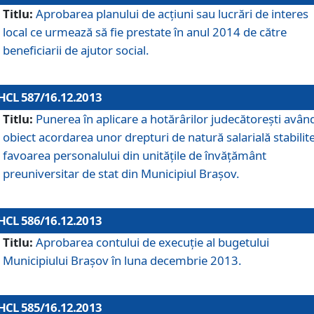
Titlu:
Aprobarea planului de acţiuni sau lucrări de interes
local ce urmează să fie prestate în anul 2014 de către
beneficiarii de ajutor social.
HCL 587/16.12.2013
Titlu:
Punerea în aplicare a hotărârilor judecătoreşti avân
obiect acordarea unor drepturi de natură salarială stabilite
favoarea personalului din unităţile de învăţământ
preuniversitar de stat din Municipiul Braşov.
HCL 586/16.12.2013
Titlu:
Aprobarea contului de execuţie al bugetului
Municipiului Braşov în luna decembrie 2013.
HCL 585/16.12.2013