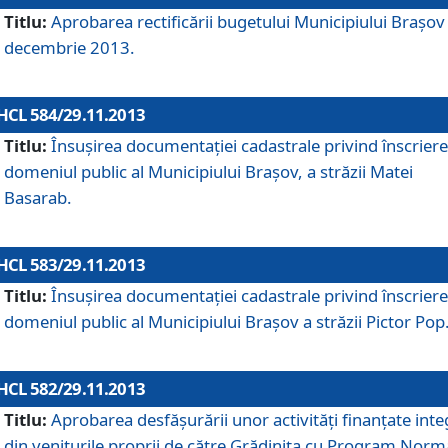
Titlu:
Aprobarea rectificării bugetului Municipiului Braşov 
decembrie 2013.
HCL 584/29.11.2013
Titlu:
Însuşirea documentaţiei cadastrale privind înscriere
domeniul public al Municipiului Braşov, a străzii Matei
Basarab.
HCL 583/29.11.2013
Titlu:
Însuşirea documentaţiei cadastrale privind înscriere
domeniul public al Municipiului Braşov a străzii Pictor Pop
HCL 582/29.11.2013
Titlu:
Aprobarea desfăşurării unor activităţi finanţate inte
din veniturile proprii de către Grădiniţa cu Program Norm