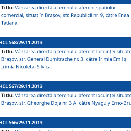
Titlu:
Vânzarea directă a terenului aferent spaţiului
comercial, situat în Braşov, str. Republicii nr. 9, către Enea
Tatiana.
HCL 568/29.11.2013
Titlu:
Vânzarea directă a terenului aferent locuinţei situate
Braşov, str. General Dumitrache nr. 3, către Irimia Emil şi
Irimia Nicoleta- Silvica.
HCL 567/29.11.2013
Titlu:
Vânzarea directă a terenului aferent locuinţei situate
Braşov, str. Gheorghe Doja nr. 3 A, către Nyaguly Erno-Br
HCL 566/29.11.2013