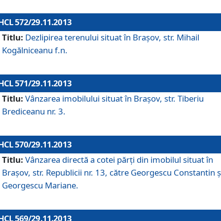
HCL 572/29.11.2013
Titlu:
Dezlipirea terenului situat în Braşov, str. Mihail
Kogălniceanu f.n.
HCL 571/29.11.2013
Titlu:
Vânzarea imobilului situat în Braşov, str. Tiberiu
Brediceanu nr. 3.
HCL 570/29.11.2013
Titlu:
Vânzarea directă a cotei părţi din imobilul situat în
Braşov, str. Republicii nr. 13, către Georgescu Constantin ş
Georgescu Mariane.
HCL 569/29.11.2013