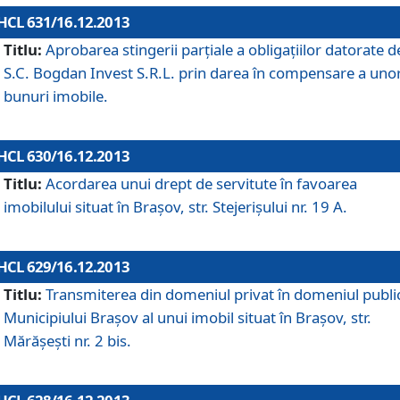
HCL 631/16.12.2013
Titlu:
Aprobarea stingerii parţiale a obligaţiilor datorate d
S.C. Bogdan Invest S.R.L. prin darea în compensare a uno
bunuri imobile.
HCL 630/16.12.2013
Titlu:
Acordarea unui drept de servitute în favoarea
imobilului situat în Braşov, str. Stejerişului nr. 19 A.
HCL 629/16.12.2013
Titlu:
Transmiterea din domeniul privat în domeniul public
Municipiului Braşov al unui imobil situat în Braşov, str.
Mărăşeşti nr. 2 bis.