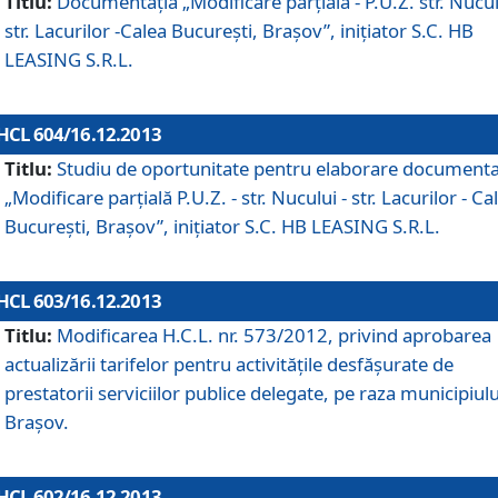
Titlu:
Documentaţia „Modificare parţială - P.U.Z. str. Nucul
str. Lacurilor -Calea Bucureşti, Braşov”, iniţiator S.C. HB
LEASING S.R.L.
HCL 604/16.12.2013
Titlu:
Studiu de oportunitate pentru elaborare documenta
„Modificare parţială P.U.Z. - str. Nucului - str. Lacurilor - Ca
Bucureşti, Braşov”, iniţiator S.C. HB LEASING S.R.L.
HCL 603/16.12.2013
Titlu:
Modificarea H.C.L. nr. 573/2012, privind aprobarea
actualizării tarifelor pentru activităţile desfăşurate de
prestatorii serviciilor publice delegate, pe raza municipiulu
Braşov.
HCL 602/16.12.2013