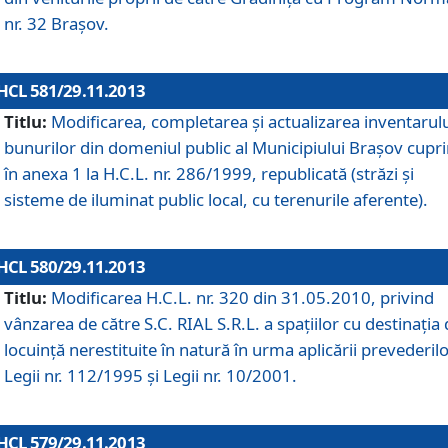
nr. 32 Braşov.
HCL 581/29.11.2013
Titlu:
Modificarea, completarea şi actualizarea inventarul
bunurilor din domeniul public al Municipiului Braşov cupr
în anexa 1 la H.C.L. nr. 286/1999, republicată (străzi şi
sisteme de iluminat public local, cu terenurile aferente).
HCL 580/29.11.2013
Titlu:
Modificarea H.C.L. nr. 320 din 31.05.2010, privind
vânzarea de către S.C. RIAL S.R.L. a spaţiilor cu destinaţia
locuinţă nerestituite în natură în urma aplicării prevederil
Legii nr. 112/1995 şi Legii nr. 10/2001.
HCL 579/29.11.2013