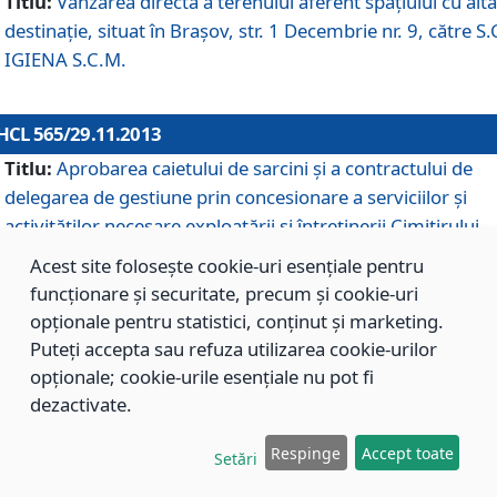
Titlu:
Vânzarea directă a terenului aferent spaţiului cu altă
destinaţie, situat în Braşov, str. 1 Decembrie nr. 9, către S.
IGIENA S.C.M.
HCL 565/29.11.2013
Titlu:
Aprobarea caietului de sarcini şi a contractului de
delegarea de gestiune prin concesionare a serviciilor şi
activităţilor necesare exploatării şi întreţinerii Cimitirului
Municipal Braşov situat în str. Dimitrie Anghel nr. 19.
Acest site folosește cookie-uri esențiale pentru
funcționare și securitate, precum și cookie-uri
opționale pentru statistici, conținut și marketing.
HCL 564/29.11.2013
Puteți accepta sau refuza utilizarea cookie-urilor
Titlu:
Completarea şi modificarea H.C.L. nr. 446/2013, pr
opționale; cookie-urile esențiale nu pot fi
care s-a aprobat studiul de fundamentare pentru
dezactivate.
concesionarea serviciilor de administrare a Cimitirului
Municipal Braşov.
Respinge
Accept toate
Setări