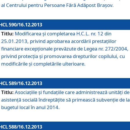
al Centrului pentru Persoane Fără Adăpost Braşov.
HCL 590/16.12.2013
Titlu:
Modificarea şi completarea H.C.L. nr. 12 din
25.01.2013, privind aprobarea acordării prestaţiilor
financiare excepţionale prevăzute de Legea nr. 272/2004,
privind protecţia şi promovarea drepturilor copilului, cu
modificările şi completările ulterioare.
HCL 589/16.12.2013
Titlu:
Asociaţiile şi fundaţiile care administrează unităţi de
asistenţă socială îndreptăţite să primească subvenţie de la
bugetul local în anul 2014.
HCL 588/16.12.2013