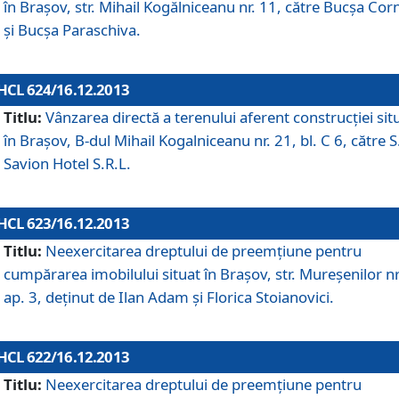
în Braşov, str. Mihail Kogălniceanu nr. 11, către Bucşa Cor
şi Bucşa Paraschiva.
HCL 624/16.12.2013
Titlu:
Vânzarea directă a terenului aferent construcţiei sit
în Braşov, B-dul Mihail Kogalniceanu nr. 21, bl. C 6, către S
Savion Hotel S.R.L.
HCL 623/16.12.2013
Titlu:
Neexercitarea dreptului de preemţiune pentru
cumpărarea imobilului situat în Braşov, str. Mureşenilor nr
ap. 3, deţinut de Ilan Adam şi Florica Stoianovici.
HCL 622/16.12.2013
Titlu:
Neexercitarea dreptului de preemţiune pentru