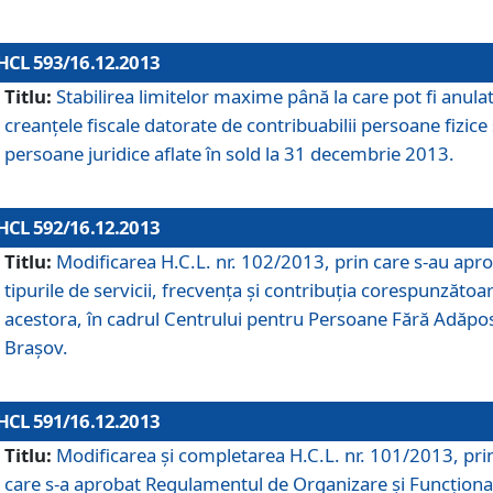
HCL 593/16.12.2013
Titlu:
Stabilirea limitelor maxime până la care pot fi anula
creanţele fiscale datorate de contribuabilii persoane fizice 
persoane juridice aflate în sold la 31 decembrie 2013.
HCL 592/16.12.2013
Titlu:
Modificarea H.C.L. nr. 102/2013, prin care s-au apr
tipurile de servicii, frecvenţa şi contribuţia corespunzătoa
acestora, în cadrul Centrului pentru Persoane Fără Adăpo
Braşov.
HCL 591/16.12.2013
Titlu:
Modificarea şi completarea H.C.L. nr. 101/2013, pri
care s-a aprobat Regulamentul de Organizare şi Funcţion