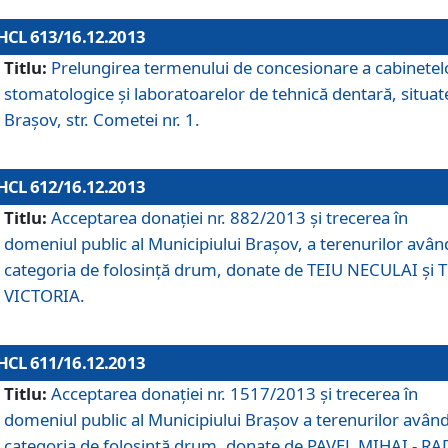
HCL 613/16.12.2013
Titlu:
Prelungirea termenului de concesionare a cabinetel
stomatologice şi laboratoarelor de tehnică dentară, situat
Braşov, str. Cometei nr. 1.
HCL 612/16.12.2013
Titlu:
Acceptarea donaţiei nr. 882/2013 şi trecerea în
domeniul public al Municipiului Braşov, a terenurilor avân
categoria de folosinţă drum, donate de TEIU NECULAI şi 
VICTORIA.
HCL 611/16.12.2013
Titlu:
Acceptarea donaţiei nr. 1517/2013 şi trecerea în
domeniul public al Municipiului Braşov a terenurilor avân
categoria de folosinţă drum, donate de PAVEL MIHAI - R