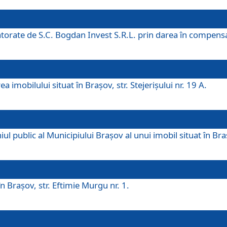
 datorate de S.C. Bogdan Invest S.R.L. prin darea în compens
 imobilului situat în Braşov, str. Stejerişului nr. 19 A.
 public al Municipiului Braşov al unui imobil situat în Braşo
 Braşov, str. Eftimie Murgu nr. 1.