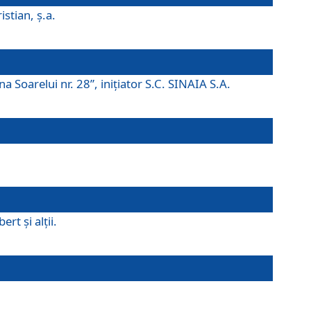
istian, ş.a.
a Soarelui nr. 28”, iniţiator S.C. SINAIA S.A.
rt şi alţii.