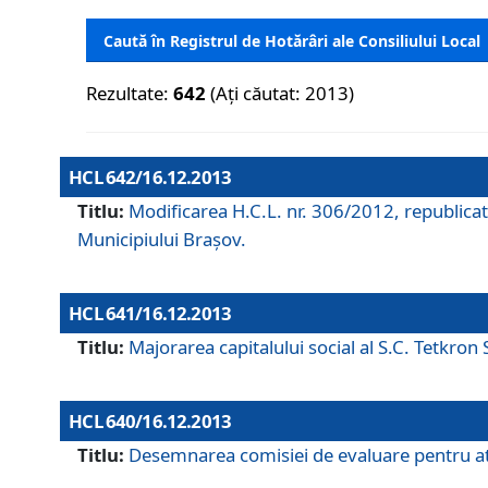
Caută în Registrul de Hotărâri ale Consiliului Local
Rezultate:
642
(Ați căutat: 2013)
HCL 642/16.12.2013
Titlu:
Modificarea H.C.L. nr. 306/2012, republicat
Municipiului Braşov.
HCL 641/16.12.2013
Titlu:
Majorarea capitalului social al S.C. Tetkron 
HCL 640/16.12.2013
Titlu:
Desemnarea comisiei de evaluare pentru atri