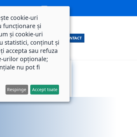
ește cookie-uri
 funcționare și
um și cookie-uri
CONTACT
statistici, conținut și
ți accepta sau refuza
e-urilor opționale;
nțiale nu pot fi
SERVICII
M.O.L.
PUBLICE
Respinge
Accept toate