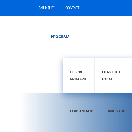
ANUNȚURI
CONTACT
PROGRAM
DESPRE
CONSILIUL
PRIMĂRIE
LOCAL
COMUNITATE
ANUNȚURI