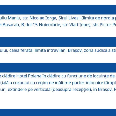
iu Maniu, str. Nicolae Iorga, Şirul Livezii (limita de nord a 
tei Basarab, B-dul 15 Noiembrie, str. Vlad Ţepeş, str. Pictor 
ui, calea ferată, limita intravilan, Braşov, zona sudică a str
lădire Hotel Poiana în clădire cu funcţiune de locuinţe de
ală a corpului cu regim de înălţime parter, înlocuire tâmpl
, extindere pe verticală (deasupra recepţiei), în Braşov, Poi