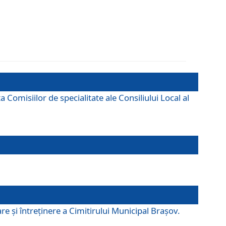
omisiilor de specialitate ale Consiliului Local al
e şi întreţinere a Cimitirului Municipal Braşov.