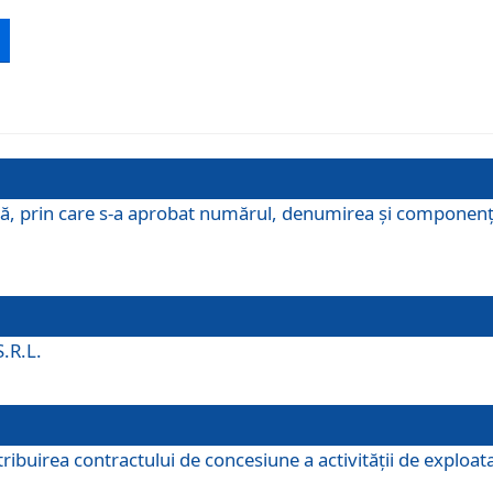
ă, prin care s-a aprobat numărul, denumirea şi componenţa C
S.R.L.
buirea contractului de concesiune a activităţii de exploatar