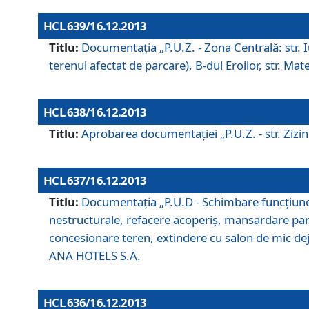
HCL 639/16.12.2013
Titlu:
Documentaţia „P.U.Z. - Zona Centrală: str. Iul
terenul afectat de parcare), B-dul Eroilor, str. Ma
HCL 638/16.12.2013
Titlu:
Aprobarea documentaţiei „P.U.Z. - str. Zizinul
HCL 637/16.12.2013
Titlu:
Documentaţia „P.U.D - Schimbare funcţiune c
nestructurale, refacere acoperiş, mansardare parţi
concesionare teren, extindere cu salon de mic dejun
ANA HOTELS S.A.
HCL 636/16.12.2013