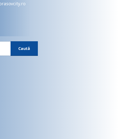
brasovcity.ro
Caută