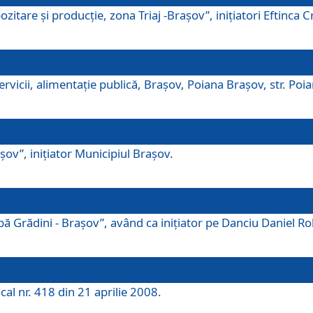
tare şi producţie, zona Triaj -Braşov”, iniţiatori Eftinca Cr
vicii, alimentaţie publică, Braşov, Poiana Braşov, str. Poian
ov”, iniţiator Municipiul Braşov.
 Grădini - Braşov”, având ca iniţiator pe Danciu Daniel Robe
cal nr. 418 din 21 aprilie 2008.