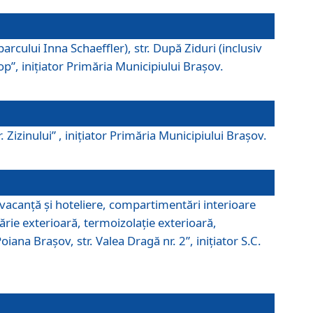
parcului Inna Schaeffler), str. După Ziduri (inclusiv
Pop”, iniţiator Primăria Municipiului Braşov.
. Zizinului” , iniţiator Primăria Municipiului Braşov.
 vacanţă şi hoteliere, compartimentări interioare
ărie exterioară, termoizolaţie exterioară,
ana Braşov, str. Valea Dragă nr. 2”, iniţiator S.C.