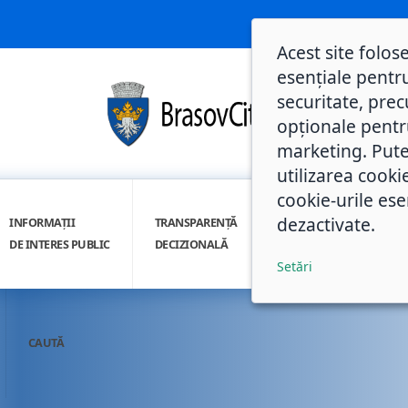
Acest site folos
esențiale pentru
securitate, prec
opționale pentru 
marketing. Pute
utilizarea cooki
cookie-urile ese
dezactivate.
INFORMAȚII
TRANSPARENȚĂ
INTEGRITATE
DE INTERES PUBLIC
DECIZIONALĂ
INSTITUȚIONALĂ
Setări
CAUTĂ