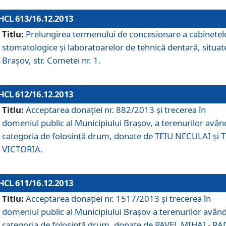
HCL 613/16.12.2013
Titlu:
Prelungirea termenului de concesionare a cabinetel
stomatologice şi laboratoarelor de tehnică dentară, situat
Braşov, str. Cometei nr. 1.
HCL 612/16.12.2013
Titlu:
Acceptarea donaţiei nr. 882/2013 şi trecerea în
domeniul public al Municipiului Braşov, a terenurilor avân
categoria de folosinţă drum, donate de TEIU NECULAI şi 
VICTORIA.
HCL 611/16.12.2013
Titlu:
Acceptarea donaţiei nr. 1517/2013 şi trecerea în
domeniul public al Municipiului Braşov a terenurilor avân
categoria de folosinţă drum, donate de PAVEL MIHAI - R