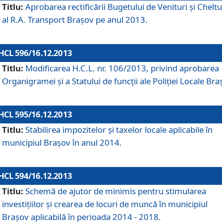
Titlu:
Aprobarea rectificării Bugetului de Venituri şi Cheltui
al R.A. Transport Braşov pe anul 2013.
HCL 596/16.12.2013
Titlu:
Modificarea H.C.L. nr. 106/2013, privind aprobarea
Organigramei şi a Statului de funcţii ale Poliţiei Locale Bra
HCL 595/16.12.2013
Titlu:
Stabilirea impozitelor şi taxelor locale aplicabile în
municipiul Braşov în anul 2014.
HCL 594/16.12.2013
Titlu:
Schemă de ajutor de minimis pentru stimularea
investiţiilor şi crearea de locuri de muncă în municipiul
Braşov aplicabilă în perioada 2014 - 2018.