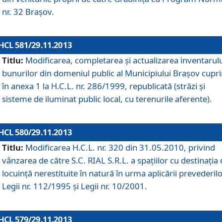
nr. 32 Braşov.
HCL 581/29.11.2013
Titlu:
Modificarea, completarea şi actualizarea inventarul
bunurilor din domeniul public al Municipiului Braşov cupr
în anexa 1 la H.C.L. nr. 286/1999, republicată (străzi şi
sisteme de iluminat public local, cu terenurile aferente).
HCL 580/29.11.2013
Titlu:
Modificarea H.C.L. nr. 320 din 31.05.2010, privind
vânzarea de către S.C. RIAL S.R.L. a spaţiilor cu destinaţia
locuinţă nerestituite în natură în urma aplicării prevederil
Legii nr. 112/1995 şi Legii nr. 10/2001.
HCL 579/29.11.2013