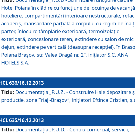
Hotel Poiana în clădire cu funcţiune de locuinţe de vacanţă
hoteliere, compartimentări interioare nestructurale, refa
acoperiş, mansardare parţială a corpului cu regim de înăl
parter, înlocuire tâmplărie exterioară, termoizolaţie
exterioară, concesionare teren, extindere cu salon de mic
dejun, extindere pe verticală (deasupra recepţiei), în Braşo
Poiana Braşov, str. Valea Dragă nr. 2”, iniţiator S.C. ANA
HOTELS S.A.
HCL 636/16.12.2013
Titlu:
Documentaţia „P.U.Z. - Construire Hale depozitare ş
producţie, zona Triaj -Braşov”, iniţiatori Eftinca Cristian, ş.
HCL 635/16.12.2013
Titlu:
Documentaţia „P.U.D. - Centru comercial, servicii,