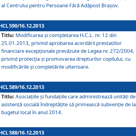
al Centrului pentru Persoane Fără Adăpost Braşov.
HCL 590/16.12.2013
Titlu:
Modificarea şi completarea H.C.L. nr. 12 din
25.01.2013, privind aprobarea acordării prestaţiilor
financiare excepţionale prevăzute de Legea nr. 272/2004,
privind protecţia şi promovarea drepturilor copilului, cu
modificările şi completările ulterioare.
HCL 589/16.12.2013
Titlu:
Asociaţiile şi fundaţiile care administrează unităţi de
asistenţă socială îndreptăţite să primească subvenţie de la
bugetul local în anul 2014.
HCL 588/16.12.2013