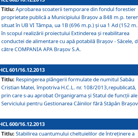
Titlu:
Aprobarea scoaterii temporare din fondul forestier
proprietate publică a Municipiului Braşov a 848 m.p. tere
situat în UB VI Tâmpa, ua 1B (696 m.p.) şi ua 1 Ad (152 m.
în scopul realizării proiectului Extinderea şi reabilitarea
conductei de alimentare cu apă potabilă Braşov - Săcele, 
către COMPANIA APA Braşov S.A.
HCL 601/16.12.2013
Titlu:
Respingerea plângerii formulate de numitul Sabău
Cristian Matei, împotriva H.C.L. nr. 108/2013,republicată,
prin care s-au aprobat Organigrama şi Statul de funcţii ale
Serviciului pentru Gestionarea Câinilor fără Stăpân Braşov
HCL 600/16.12.2013
Titlu:
Stabilirea cuantumului cheltuielilor de întreţinere a