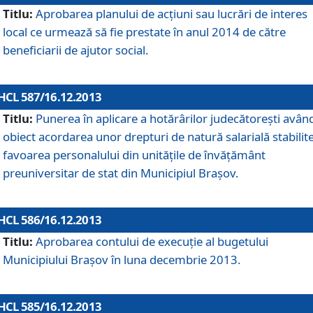
Titlu:
Aprobarea planului de acţiuni sau lucrări de interes
local ce urmează să fie prestate în anul 2014 de către
beneficiarii de ajutor social.
HCL 587/16.12.2013
Titlu:
Punerea în aplicare a hotărârilor judecătoreşti avân
obiect acordarea unor drepturi de natură salarială stabilite
favoarea personalului din unităţile de învăţământ
preuniversitar de stat din Municipiul Braşov.
HCL 586/16.12.2013
Titlu:
Aprobarea contului de execuţie al bugetului
Municipiului Braşov în luna decembrie 2013.
HCL 585/16.12.2013