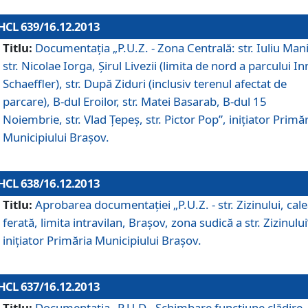
HCL 639/16.12.2013
Titlu:
Documentaţia „P.U.Z. - Zona Centrală: str. Iuliu Man
str. Nicolae Iorga, Şirul Livezii (limita de nord a parcului In
Schaeffler), str. După Ziduri (inclusiv terenul afectat de
parcare), B-dul Eroilor, str. Matei Basarab, B-dul 15
Noiembrie, str. Vlad Ţepeş, str. Pictor Pop”, iniţiator Primă
Municipiului Braşov.
HCL 638/16.12.2013
Titlu:
Aprobarea documentaţiei „P.U.Z. - str. Zizinului, cal
ferată, limita intravilan, Braşov, zona sudică a str. Zizinului
iniţiator Primăria Municipiului Braşov.
HCL 637/16.12.2013
Titlu:
Documentaţia „P.U.D - Schimbare funcţiune clădire