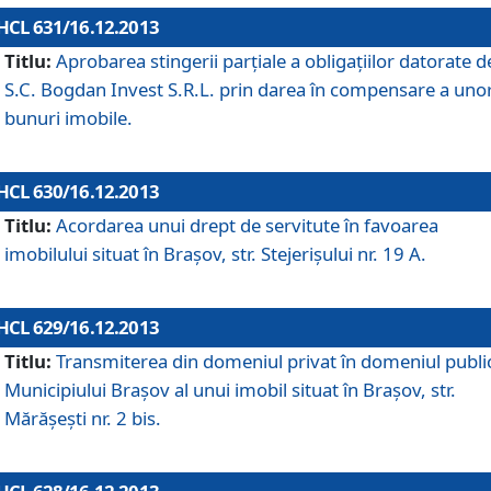
HCL 631/16.12.2013
Titlu:
Aprobarea stingerii parţiale a obligaţiilor datorate d
S.C. Bogdan Invest S.R.L. prin darea în compensare a uno
bunuri imobile.
HCL 630/16.12.2013
Titlu:
Acordarea unui drept de servitute în favoarea
imobilului situat în Braşov, str. Stejerişului nr. 19 A.
HCL 629/16.12.2013
Titlu:
Transmiterea din domeniul privat în domeniul public
Municipiului Braşov al unui imobil situat în Braşov, str.
Mărăşeşti nr. 2 bis.