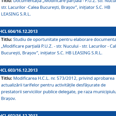
Titlu:
Documentaţia „Modificare parţială - P.U.Z. str. Nucul
str. Lacurilor -Calea Bucureşti, Braşov”, iniţiator S.C. HB
LEASING S.R.L.
HCL 604/16.12.2013
Titlu:
Studiu de oportunitate pentru elaborare documenta
„Modificare parţială P.U.Z. - str. Nucului - str. Lacurilor - Ca
Bucureşti, Braşov”, iniţiator S.C. HB LEASING S.R.L.
HCL 603/16.12.2013
Titlu:
Modificarea H.C.L. nr. 573/2012, privind aprobarea
actualizării tarifelor pentru activităţile desfăşurate de
prestatorii serviciilor publice delegate, pe raza municipiulu
Braşov.
HCL 602/16.12.2013