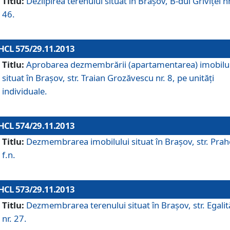
Titlu:
Dezlipirea terenului situat în Braşov, B-dul Griviţei nr
46.
HCL 575/29.11.2013
Titlu:
Aprobarea dezmembrării (apartamentarea) imobilu
situat în Braşov, str. Traian Grozăvescu nr. 8, pe unităţi
individuale.
HCL 574/29.11.2013
Titlu:
Dezmembrarea imobilului situat în Braşov, str. Pra
f.n.
HCL 573/29.11.2013
Titlu:
Dezmembrarea terenului situat în Braşov, str. Egalită
nr. 27.