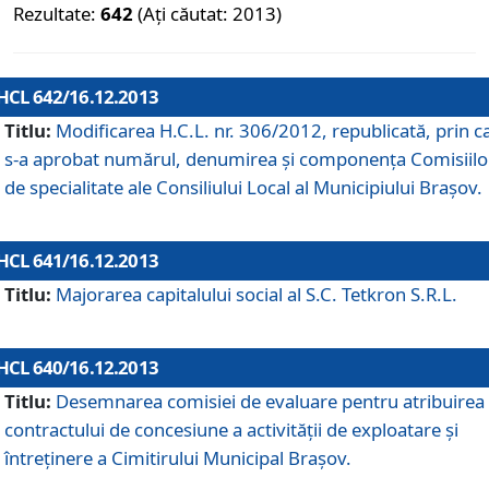
Rezultate:
642
(Ați căutat: 2013)
HCL 642/16.12.2013
Titlu:
Modificarea H.C.L. nr. 306/2012, republicată, prin c
s-a aprobat numărul, denumirea şi componenţa Comisiilo
de specialitate ale Consiliului Local al Municipiului Braşov.
HCL 641/16.12.2013
Titlu:
Majorarea capitalului social al S.C. Tetkron S.R.L.
HCL 640/16.12.2013
Titlu:
Desemnarea comisiei de evaluare pentru atribuirea
contractului de concesiune a activităţii de exploatare şi
întreţinere a Cimitirului Municipal Braşov.