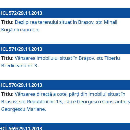
HCL 572/29.11.2013
Titlu:
Dezlipirea terenului situat în Braşov, str. Mihail
Kogălniceanu f.n.
HCL 571/29.11.2013
Titlu:
Vânzarea imobilului situat în Braşov, str. Tiberiu
Brediceanu nr. 3.
HCL 570/29.11.2013
Titlu:
Vânzarea directă a cotei părţi din imobilul situat în
Braşov, str. Republicii nr. 13, către Georgescu Constantin ş
Georgescu Mariane.
HCL 569/29.11.2013