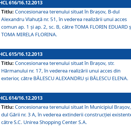
HCL 616/16.12.2013
Titlu:
Concesionarea terenului situat în Braşov, B-dul
Alexandru Vlahuţă nr. 51, în vederea realizării unui acces
comun ap. 1 şi ap. 2, sc. B, către TOMA FLORIN EDUARD ş
TOMA MIRELA FLORINA.
HCL 615/16.12.2013
Titlu:
Concesionarea terenului situat în Braşov, str.
Hărmanului nr. 17, în vederea realizării unui acces din
exterior, către BĂLESCU ALEXANDRU şi BĂLESCU ELENA.
HCL 614/16.12.2013
Titlu:
Concesionarea terenului situat în Municipiul Braşov,
dul Gării nr. 3 A, în vederea extinderii construcţiei existent
către S.C. Unirea Shopping Center S.A.