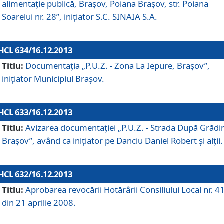
alimentaţie publică, Braşov, Poiana Braşov, str. Poiana
Soarelui nr. 28”, iniţiator S.C. SINAIA S.A.
HCL 634/16.12.2013
Titlu:
Documentaţia „P.U.Z. - Zona La Iepure, Braşov”,
iniţiator Municipiul Braşov.
HCL 633/16.12.2013
Titlu:
Avizarea documentaţiei „P.U.Z. - Strada După Grădin
Braşov”, având ca iniţiator pe Danciu Daniel Robert şi alţii.
HCL 632/16.12.2013
Titlu:
Aprobarea revocării Hotărârii Consiliului Local nr. 4
din 21 aprilie 2008.