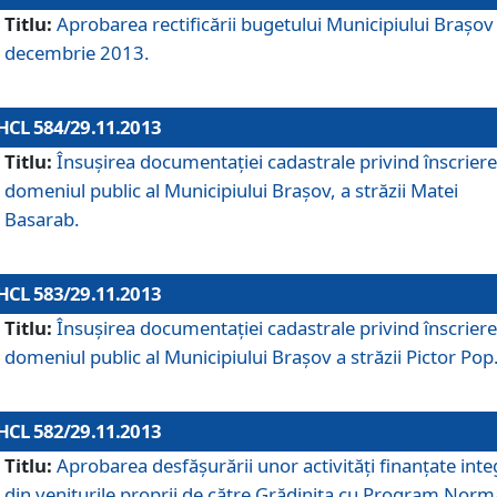
Titlu:
Aprobarea rectificării bugetului Municipiului Braşov 
decembrie 2013.
HCL 584/29.11.2013
Titlu:
Însuşirea documentaţiei cadastrale privind înscriere
domeniul public al Municipiului Braşov, a străzii Matei
Basarab.
HCL 583/29.11.2013
Titlu:
Însuşirea documentaţiei cadastrale privind înscriere
domeniul public al Municipiului Braşov a străzii Pictor Pop
HCL 582/29.11.2013
Titlu:
Aprobarea desfăşurării unor activităţi finanţate inte
din veniturile proprii de către Grădiniţa cu Program Norm