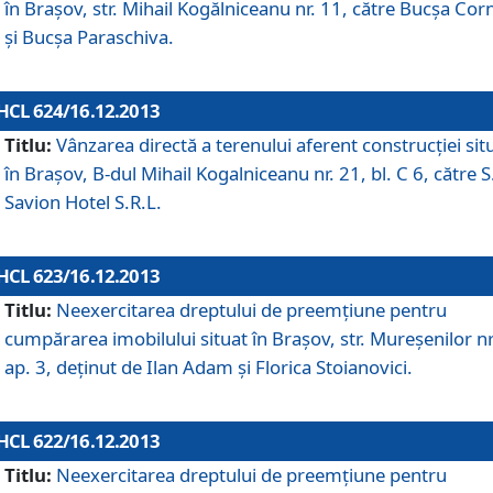
în Braşov, str. Mihail Kogălniceanu nr. 11, către Bucşa Cor
şi Bucşa Paraschiva.
HCL 624/16.12.2013
Titlu:
Vânzarea directă a terenului aferent construcţiei sit
în Braşov, B-dul Mihail Kogalniceanu nr. 21, bl. C 6, către S
Savion Hotel S.R.L.
HCL 623/16.12.2013
Titlu:
Neexercitarea dreptului de preemţiune pentru
cumpărarea imobilului situat în Braşov, str. Mureşenilor nr
ap. 3, deţinut de Ilan Adam şi Florica Stoianovici.
HCL 622/16.12.2013
Titlu:
Neexercitarea dreptului de preemţiune pentru