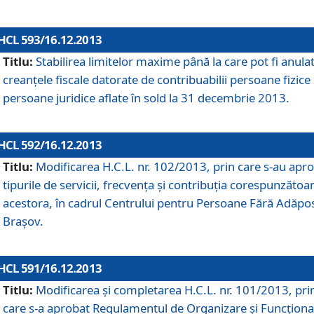
HCL 593/16.12.2013
Titlu:
Stabilirea limitelor maxime până la care pot fi anula
creanţele fiscale datorate de contribuabilii persoane fizice 
persoane juridice aflate în sold la 31 decembrie 2013.
HCL 592/16.12.2013
Titlu:
Modificarea H.C.L. nr. 102/2013, prin care s-au apr
tipurile de servicii, frecvenţa şi contribuţia corespunzătoa
acestora, în cadrul Centrului pentru Persoane Fără Adăpo
Braşov.
HCL 591/16.12.2013
Titlu:
Modificarea şi completarea H.C.L. nr. 101/2013, pri
care s-a aprobat Regulamentul de Organizare şi Funcţion