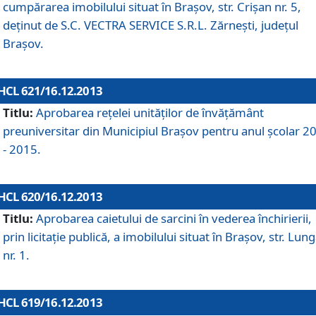
cumpărarea imobilului situat în Braşov, str. Crişan nr. 5,
deţinut de S.C. VECTRA SERVICE S.R.L. Zărneşti, judeţul
Braşov.
HCL 621/16.12.2013
Titlu:
Aprobarea reţelei unităţilor de învăţământ
preuniversitar din Municipiul Braşov pentru anul şcolar 2
- 2015.
HCL 620/16.12.2013
Titlu:
Aprobarea caietului de sarcini în vederea închirierii,
prin licitaţie publică, a imobilului situat în Braşov, str. Lun
nr. 1.
HCL 619/16.12.2013