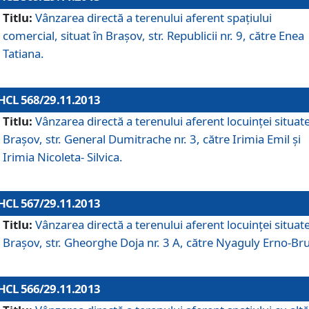
Titlu:
Vânzarea directă a terenului aferent spaţiului
comercial, situat în Braşov, str. Republicii nr. 9, către Enea
Tatiana.
HCL 568/29.11.2013
Titlu:
Vânzarea directă a terenului aferent locuinţei situate
Braşov, str. General Dumitrache nr. 3, către Irimia Emil şi
Irimia Nicoleta- Silvica.
HCL 567/29.11.2013
Titlu:
Vânzarea directă a terenului aferent locuinţei situate
Braşov, str. Gheorghe Doja nr. 3 A, către Nyaguly Erno-Br
HCL 566/29.11.2013