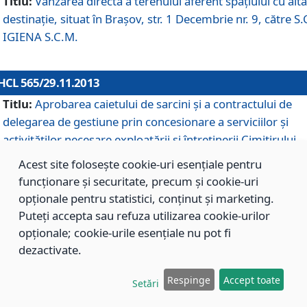
Titlu:
Vânzarea directă a terenului aferent spaţiului cu altă
destinaţie, situat în Braşov, str. 1 Decembrie nr. 9, către S.
IGIENA S.C.M.
HCL 565/29.11.2013
Titlu:
Aprobarea caietului de sarcini şi a contractului de
delegarea de gestiune prin concesionare a serviciilor şi
activităţilor necesare exploatării şi întreţinerii Cimitirului
Municipal Braşov situat în str. Dimitrie Anghel nr. 19.
Acest site folosește cookie-uri esențiale pentru
funcționare și securitate, precum și cookie-uri
opționale pentru statistici, conținut și marketing.
HCL 564/29.11.2013
Puteți accepta sau refuza utilizarea cookie-urilor
Titlu:
Completarea şi modificarea H.C.L. nr. 446/2013, pr
opționale; cookie-urile esențiale nu pot fi
care s-a aprobat studiul de fundamentare pentru
dezactivate.
concesionarea serviciilor de administrare a Cimitirului
Municipal Braşov.
Respinge
Accept toate
Setări