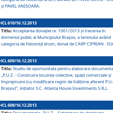
şi PAVEL ANIŞOARA.
HCL 610/16.12.2013
Titlu:
Acceptarea donaţiei nr. 1061/2013 şi trecerea în
domeniul public al Municipiului Braşov, a terenului având
categoria de folosinţă drum, donat de CARP CIPRIAN - IO
HCL 609/16.12.2013
Titlu:
Studiu de oportunitate pentru elaborare documenta
„P.U.Z. - Construire locuinţe colective, spaţii comerciale şi
împrejmuire (cu modificare regim de înălţime aferent P.U.
Braşov)”, iniţiator S.C. Atlanta House Investments S.R.L.
HCL 608/16.12.2013
Titlu:
Documentaţia „P.U.Z. - Schimbare de destinaţie,