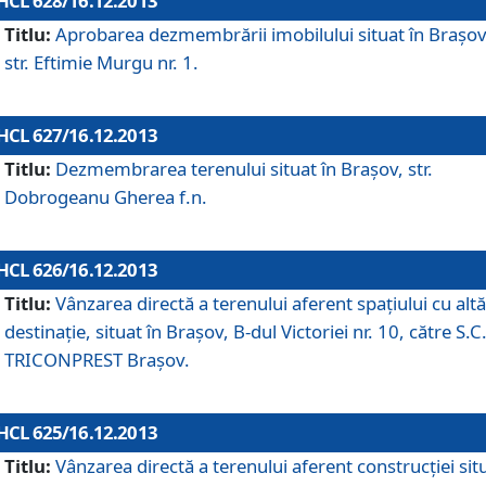
HCL 628/16.12.2013
Titlu:
Aprobarea dezmembrării imobilului situat în Braşov
str. Eftimie Murgu nr. 1.
HCL 627/16.12.2013
Titlu:
Dezmembrarea terenului situat în Braşov, str.
Dobrogeanu Gherea f.n.
HCL 626/16.12.2013
Titlu:
Vânzarea directă a terenului aferent spaţiului cu altă
destinaţie, situat în Braşov, B-dul Victoriei nr. 10, către S.C
TRICONPREST Braşov.
HCL 625/16.12.2013
Titlu:
Vânzarea directă a terenului aferent construcţiei sit