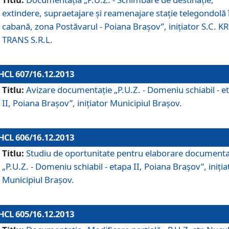
extindere, supraetajare şi reamenajare staţie telegondolă 
cabană, zona Postăvarul - Poiana Braşov”, iniţiator S.C. 
TRANS S.R.L.
HCL 607/16.12.2013
Titlu:
Avizare documentaţie „P.U.Z. - Domeniu schiabil - e
II, Poiana Braşov”, iniţiator Municipiul Braşov.
HCL 606/16.12.2013
Titlu:
Studiu de oportunitate pentru elaborare documenta
„P.U.Z. - Domeniu schiabil - etapa II, Poiana Braşov”, iniţia
Municipiul Braşov.
HCL 605/16.12.2013