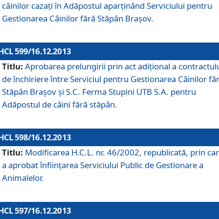
câinilor cazaţi în Adăpostul aparţinând Serviciului pentru
Gestionarea Câinilor fără Stăpân Braşov.
HCL 599/16.12.2013
Titlu:
Aprobarea prelungirii prin act adiţional a contractul
de închiriere între Serviciul pentru Gestionarea Câinilor fă
Stăpân Braşov şi S.C. Ferma Stupini UTB S.A. pentru
Adăpostul de câini fără stăpân.
HCL 598/16.12.2013
Titlu:
Modificarea H.C.L. nr. 46/2002, republicată, prin car
a aprobat înfiinţarea Serviciului Public de Gestionare a
Animalelor.
HCL 597/16.12.2013