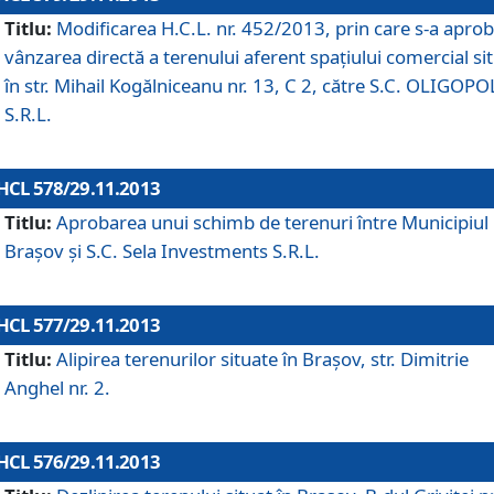
Titlu:
Modificarea H.C.L. nr. 452/2013, prin care s-a aprob
vânzarea directă a terenului aferent spaţiului comercial si
în str. Mihail Kogălniceanu nr. 13, C 2, către S.C. OLIGOPO
S.R.L.
HCL 578/29.11.2013
Titlu:
Aprobarea unui schimb de terenuri între Municipiul
Braşov şi S.C. Sela Investments S.R.L.
HCL 577/29.11.2013
Titlu:
Alipirea terenurilor situate în Braşov, str. Dimitrie
Anghel nr. 2.
HCL 576/29.11.2013