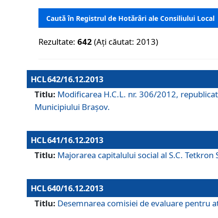
Caută în Registrul de Hotărâri ale Consiliului Local
Rezultate:
642
(Ați căutat: 2013)
HCL 642/16.12.2013
Titlu:
Modificarea H.C.L. nr. 306/2012, republicat
Municipiului Braşov.
HCL 641/16.12.2013
Titlu:
Majorarea capitalului social al S.C. Tetkron 
HCL 640/16.12.2013
Titlu:
Desemnarea comisiei de evaluare pentru atri