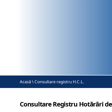
Acasă
\
Consultare registru H.C.L.
Consultare Registru Hotărâri de