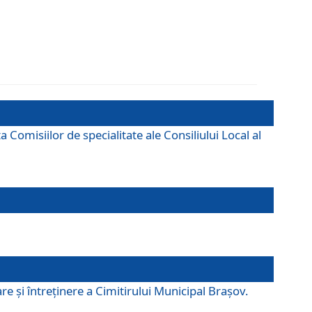
omisiilor de specialitate ale Consiliului Local al
e şi întreţinere a Cimitirului Municipal Braşov.