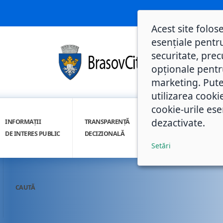
Acest site folos
esențiale pentru
securitate, prec
opționale pentru 
marketing. Pute
utilizarea cooki
cookie-urile ese
dezactivate.
INFORMAȚII
TRANSPARENȚĂ
INTEGRITATE
DE INTERES PUBLIC
DECIZIONALĂ
INSTITUȚIONALĂ
Setări
CAUTĂ