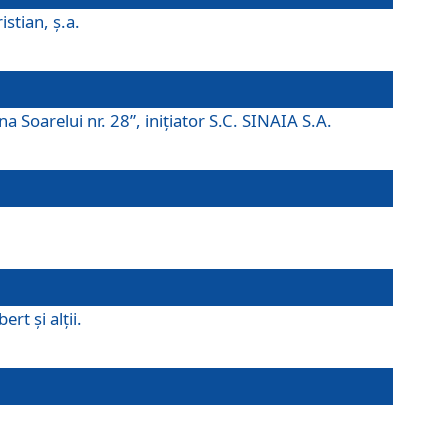
istian, ş.a.
a Soarelui nr. 28”, iniţiator S.C. SINAIA S.A.
rt şi alţii.