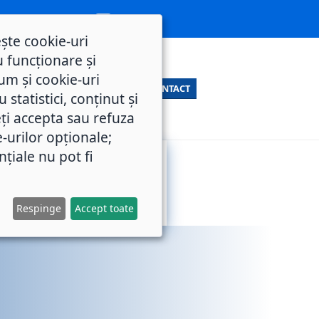
ește cookie-uri
 funcționare și
um și cookie-uri
CONTACT
statistici, conținut și
ți accepta sau refuza
e-urilor opționale;
nțiale nu pot fi
SERVICII
M.O.L.
PUBLICE
Respinge
Accept toate