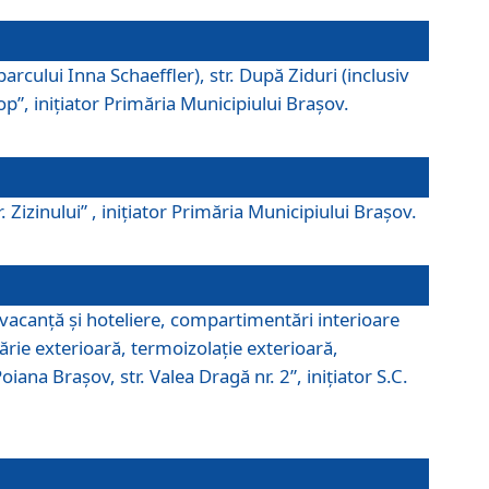
parcului Inna Schaeffler), str. După Ziduri (inclusiv
Pop”, iniţiator Primăria Municipiului Braşov.
. Zizinului” , iniţiator Primăria Municipiului Braşov.
 vacanţă şi hoteliere, compartimentări interioare
ărie exterioară, termoizolaţie exterioară,
ana Braşov, str. Valea Dragă nr. 2”, iniţiator S.C.