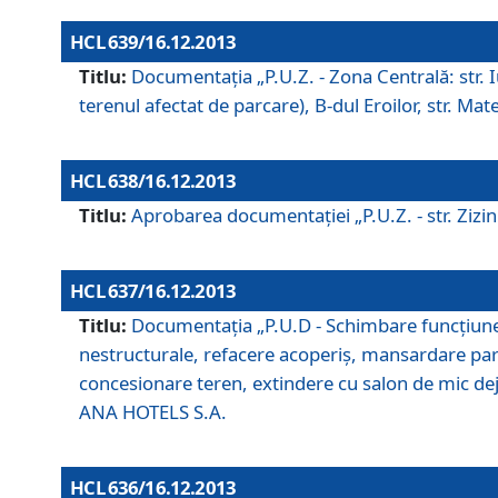
HCL 639/16.12.2013
Titlu:
Documentaţia „P.U.Z. - Zona Centrală: str. Iul
terenul afectat de parcare), B-dul Eroilor, str. Ma
HCL 638/16.12.2013
Titlu:
Aprobarea documentaţiei „P.U.Z. - str. Zizinul
HCL 637/16.12.2013
Titlu:
Documentaţia „P.U.D - Schimbare funcţiune c
nestructurale, refacere acoperiş, mansardare parţi
concesionare teren, extindere cu salon de mic dejun
ANA HOTELS S.A.
HCL 636/16.12.2013