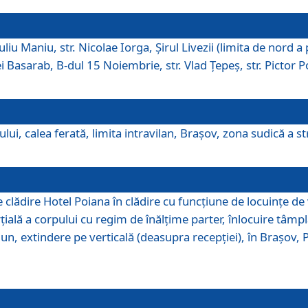
iu Maniu, str. Nicolae Iorga, Şirul Livezii (limita de nord a 
tei Basarab, B-dul 15 Noiembrie, str. Vlad Ţepeş, str. Pictor 
ui, calea ferată, limita intravilan, Braşov, zona sudică a str
lădire Hotel Poiana în clădire cu funcţiune de locuinţe de
ală a corpului cu regim de înălţime parter, înlocuire tâmpl
, extindere pe verticală (deasupra recepţiei), în Braşov, Poi