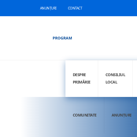
ANUNȚURI
CONTACT
PROGRAM
DESPRE
CONSILIUL
PRIMĂRIE
LOCAL
COMUNITATE
ANUNȚURI