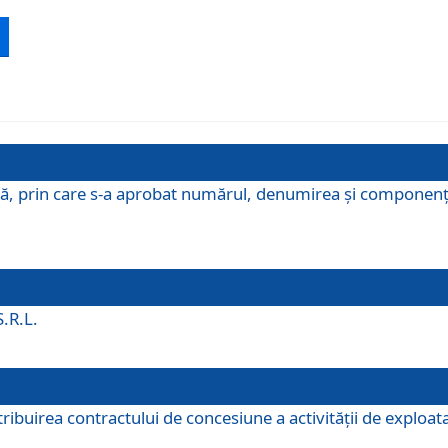
ă, prin care s-a aprobat numărul, denumirea şi componenţa C
S.R.L.
buirea contractului de concesiune a activităţii de exploatar