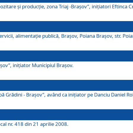
tare şi producţie, zona Triaj -Braşov”, iniţiatori Eftinca Cr
vicii, alimentaţie publică, Braşov, Poiana Braşov, str. Poian
ov”, iniţiator Municipiul Braşov.
 Grădini - Braşov”, având ca iniţiator pe Danciu Daniel Robe
cal nr. 418 din 21 aprilie 2008.