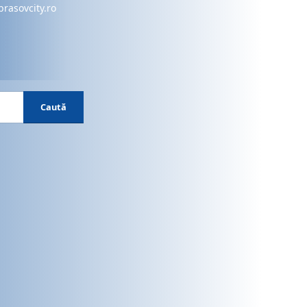
brasovcity.ro
Caută