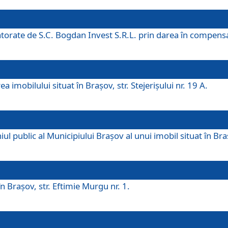
 datorate de S.C. Bogdan Invest S.R.L. prin darea în compens
 imobilului situat în Braşov, str. Stejerişului nr. 19 A.
 public al Municipiului Braşov al unui imobil situat în Braşo
 Braşov, str. Eftimie Murgu nr. 1.