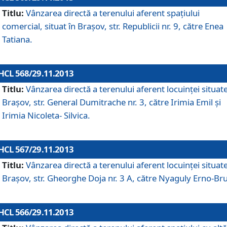
Titlu:
Vânzarea directă a terenului aferent spaţiului
comercial, situat în Braşov, str. Republicii nr. 9, către Enea
Tatiana.
HCL 568/29.11.2013
Titlu:
Vânzarea directă a terenului aferent locuinţei situate
Braşov, str. General Dumitrache nr. 3, către Irimia Emil şi
Irimia Nicoleta- Silvica.
HCL 567/29.11.2013
Titlu:
Vânzarea directă a terenului aferent locuinţei situate
Braşov, str. Gheorghe Doja nr. 3 A, către Nyaguly Erno-Br
HCL 566/29.11.2013