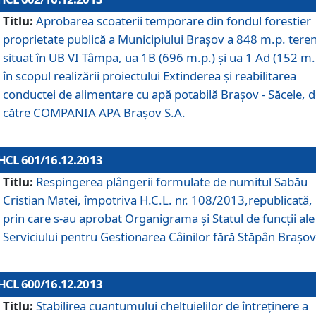
Titlu:
Aprobarea scoaterii temporare din fondul forestier
proprietate publică a Municipiului Braşov a 848 m.p. tere
situat în UB VI Tâmpa, ua 1B (696 m.p.) şi ua 1 Ad (152 m.
în scopul realizării proiectului Extinderea şi reabilitarea
conductei de alimentare cu apă potabilă Braşov - Săcele, 
către COMPANIA APA Braşov S.A.
HCL 601/16.12.2013
Titlu:
Respingerea plângerii formulate de numitul Sabău
Cristian Matei, împotriva H.C.L. nr. 108/2013,republicată,
prin care s-au aprobat Organigrama şi Statul de funcţii ale
Serviciului pentru Gestionarea Câinilor fără Stăpân Braşov
HCL 600/16.12.2013
Titlu:
Stabilirea cuantumului cheltuielilor de întreţinere a