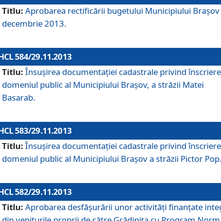
Titlu:
Aprobarea rectificării bugetului Municipiului Braşov 
decembrie 2013.
HCL 584/29.11.2013
Titlu:
Însuşirea documentaţiei cadastrale privind înscriere
domeniul public al Municipiului Braşov, a străzii Matei
Basarab.
HCL 583/29.11.2013
Titlu:
Însuşirea documentaţiei cadastrale privind înscriere
domeniul public al Municipiului Braşov a străzii Pictor Pop
HCL 582/29.11.2013
Titlu:
Aprobarea desfăşurării unor activităţi finanţate inte
din veniturile proprii de către Grădiniţa cu Program Norm