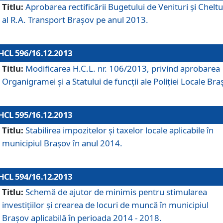
Titlu:
Aprobarea rectificării Bugetului de Venituri şi Cheltui
al R.A. Transport Braşov pe anul 2013.
HCL 596/16.12.2013
Titlu:
Modificarea H.C.L. nr. 106/2013, privind aprobarea
Organigramei şi a Statului de funcţii ale Poliţiei Locale Bra
HCL 595/16.12.2013
Titlu:
Stabilirea impozitelor şi taxelor locale aplicabile în
municipiul Braşov în anul 2014.
HCL 594/16.12.2013
Titlu:
Schemă de ajutor de minimis pentru stimularea
investiţiilor şi crearea de locuri de muncă în municipiul
Braşov aplicabilă în perioada 2014 - 2018.