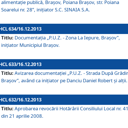
alimentaţie publică, Braşov, Poiana Braşov, str. Poiana
Soarelui nr. 28”, iniţiator S.C. SINAIA S.A.
HCL 634/16.12.2013
Titlu:
Documentaţia „P.U.Z. - Zona La Iepure, Braşov”,
iniţiator Municipiul Braşov.
HCL 633/16.12.2013
Titlu:
Avizarea documentaţiei „P.U.Z. - Strada După Grădin
Braşov”, având ca iniţiator pe Danciu Daniel Robert şi alţii.
HCL 632/16.12.2013
Titlu:
Aprobarea revocării Hotărârii Consiliului Local nr. 4
din 21 aprilie 2008.