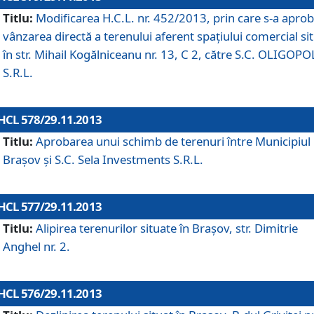
Titlu:
Modificarea H.C.L. nr. 452/2013, prin care s-a aprob
vânzarea directă a terenului aferent spaţiului comercial si
în str. Mihail Kogălniceanu nr. 13, C 2, către S.C. OLIGOPO
S.R.L.
HCL 578/29.11.2013
Titlu:
Aprobarea unui schimb de terenuri între Municipiul
Braşov şi S.C. Sela Investments S.R.L.
HCL 577/29.11.2013
Titlu:
Alipirea terenurilor situate în Braşov, str. Dimitrie
Anghel nr. 2.
HCL 576/29.11.2013