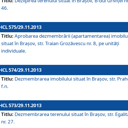
Titlu:
Dezlipirea terenului situat în Braşov, B-dul Griviţei nr
46.
HCL 575/29.11.2013
Titlu:
Aprobarea dezmembrării (apartamentarea) imobilu
situat în Braşov, str. Traian Grozăvescu nr. 8, pe unităţi
individuale.
HCL 574/29.11.2013
Titlu:
Dezmembrarea imobilului situat în Braşov, str. Pra
f.n.
HCL 573/29.11.2013
Titlu:
Dezmembrarea terenului situat în Braşov, str. Egalită
nr. 27.