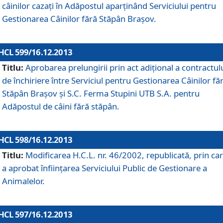
câinilor cazaţi în Adăpostul aparţinând Serviciului pentru
Gestionarea Câinilor fără Stăpân Braşov.
HCL 599/16.12.2013
Titlu:
Aprobarea prelungirii prin act adiţional a contractul
de închiriere între Serviciul pentru Gestionarea Câinilor fă
Stăpân Braşov şi S.C. Ferma Stupini UTB S.A. pentru
Adăpostul de câini fără stăpân.
HCL 598/16.12.2013
Titlu:
Modificarea H.C.L. nr. 46/2002, republicată, prin car
a aprobat înfiinţarea Serviciului Public de Gestionare a
Animalelor.
HCL 597/16.12.2013