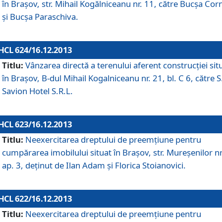
în Braşov, str. Mihail Kogălniceanu nr. 11, către Bucşa Cor
şi Bucşa Paraschiva.
HCL 624/16.12.2013
Titlu:
Vânzarea directă a terenului aferent construcţiei sit
în Braşov, B-dul Mihail Kogalniceanu nr. 21, bl. C 6, către S
Savion Hotel S.R.L.
HCL 623/16.12.2013
Titlu:
Neexercitarea dreptului de preemţiune pentru
cumpărarea imobilului situat în Braşov, str. Mureşenilor nr
ap. 3, deţinut de Ilan Adam şi Florica Stoianovici.
HCL 622/16.12.2013
Titlu:
Neexercitarea dreptului de preemţiune pentru