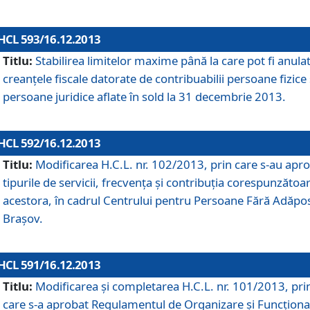
HCL 593/16.12.2013
Titlu:
Stabilirea limitelor maxime până la care pot fi anula
creanţele fiscale datorate de contribuabilii persoane fizice 
persoane juridice aflate în sold la 31 decembrie 2013.
HCL 592/16.12.2013
Titlu:
Modificarea H.C.L. nr. 102/2013, prin care s-au apr
tipurile de servicii, frecvenţa şi contribuţia corespunzătoa
acestora, în cadrul Centrului pentru Persoane Fără Adăpo
Braşov.
HCL 591/16.12.2013
Titlu:
Modificarea şi completarea H.C.L. nr. 101/2013, pri
care s-a aprobat Regulamentul de Organizare şi Funcţion