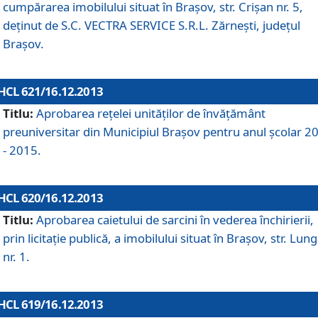
cumpărarea imobilului situat în Braşov, str. Crişan nr. 5,
deţinut de S.C. VECTRA SERVICE S.R.L. Zărneşti, judeţul
Braşov.
HCL 621/16.12.2013
Titlu:
Aprobarea reţelei unităţilor de învăţământ
preuniversitar din Municipiul Braşov pentru anul şcolar 2
- 2015.
HCL 620/16.12.2013
Titlu:
Aprobarea caietului de sarcini în vederea închirierii,
prin licitaţie publică, a imobilului situat în Braşov, str. Lun
nr. 1.
HCL 619/16.12.2013