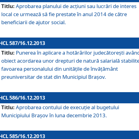
Titlu:
Aprobarea planului de acţiuni sau lucrări de interes
local ce urmează să fie prestate în anul 2014 de către
beneficiarii de ajutor social.
HCL 587/16.12.2013
Titlu:
Punerea în aplicare a hotărârilor judecătoreşti avân
obiect acordarea unor drepturi de natură salarială stabilite
favoarea personalului din unităţile de învăţământ
preuniversitar de stat din Municipiul Braşov.
HCL 586/16.12.2013
Titlu:
Aprobarea contului de execuţie al bugetului
Municipiului Braşov în luna decembrie 2013.
HCL 585/16.12.2013