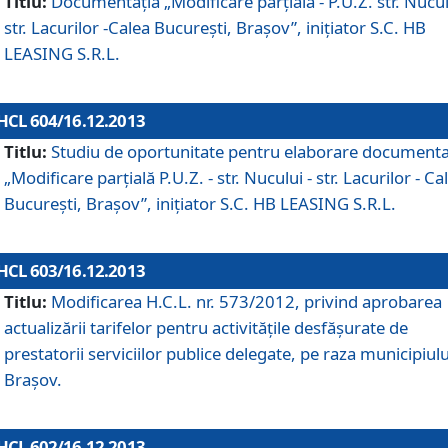
Titlu:
Documentaţia „Modificare parţială - P.U.Z. str. Nucul
str. Lacurilor -Calea Bucureşti, Braşov”, iniţiator S.C. HB
LEASING S.R.L.
HCL 604/16.12.2013
Titlu:
Studiu de oportunitate pentru elaborare documenta
„Modificare parţială P.U.Z. - str. Nucului - str. Lacurilor - Ca
Bucureşti, Braşov”, iniţiator S.C. HB LEASING S.R.L.
HCL 603/16.12.2013
Titlu:
Modificarea H.C.L. nr. 573/2012, privind aprobarea
actualizării tarifelor pentru activităţile desfăşurate de
prestatorii serviciilor publice delegate, pe raza municipiulu
Braşov.
HCL 602/16.12.2013