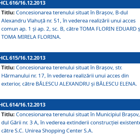
HCL 616/16.12.2013
Titlu:
Concesionarea terenului situat în Braşov, B-dul
Alexandru Vlahuţă nr. 51, în vederea realizării unui acces
comun ap. 1 şi ap. 2, sc. B, către TOMA FLORIN EDUARD ş
TOMA MIRELA FLORINA.
HCL 615/16.12.2013
Titlu:
Concesionarea terenului situat în Braşov, str.
Hărmanului nr. 17, în vederea realizării unui acces din
exterior, către BĂLESCU ALEXANDRU şi BĂLESCU ELENA.
HCL 614/16.12.2013
Titlu:
Concesionarea terenului situat în Municipiul Braşov,
dul Gării nr. 3 A, în vederea extinderii construcţiei existent
către S.C. Unirea Shopping Center S.A.