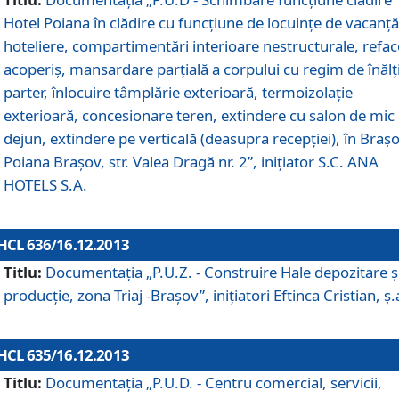
Hotel Poiana în clădire cu funcţiune de locuinţe de vacanţă
hoteliere, compartimentări interioare nestructurale, refa
acoperiş, mansardare parţială a corpului cu regim de înăl
parter, înlocuire tâmplărie exterioară, termoizolaţie
exterioară, concesionare teren, extindere cu salon de mic
dejun, extindere pe verticală (deasupra recepţiei), în Braşo
Poiana Braşov, str. Valea Dragă nr. 2”, iniţiator S.C. ANA
HOTELS S.A.
HCL 636/16.12.2013
Titlu:
Documentaţia „P.U.Z. - Construire Hale depozitare ş
producţie, zona Triaj -Braşov”, iniţiatori Eftinca Cristian, ş.
HCL 635/16.12.2013
Titlu:
Documentaţia „P.U.D. - Centru comercial, servicii,