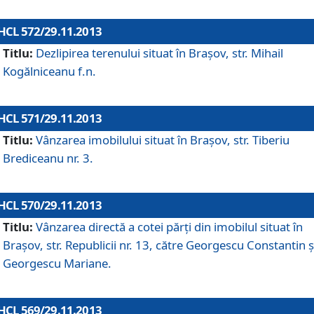
HCL 572/29.11.2013
Titlu:
Dezlipirea terenului situat în Braşov, str. Mihail
Kogălniceanu f.n.
HCL 571/29.11.2013
Titlu:
Vânzarea imobilului situat în Braşov, str. Tiberiu
Brediceanu nr. 3.
HCL 570/29.11.2013
Titlu:
Vânzarea directă a cotei părţi din imobilul situat în
Braşov, str. Republicii nr. 13, către Georgescu Constantin ş
Georgescu Mariane.
HCL 569/29.11.2013