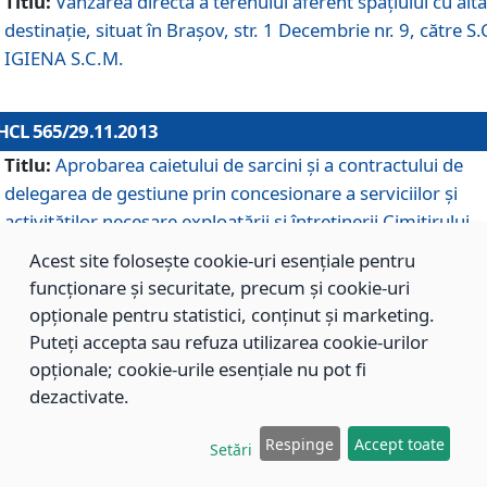
Titlu:
Vânzarea directă a terenului aferent spaţiului cu altă
destinaţie, situat în Braşov, str. 1 Decembrie nr. 9, către S.
IGIENA S.C.M.
HCL 565/29.11.2013
Titlu:
Aprobarea caietului de sarcini şi a contractului de
delegarea de gestiune prin concesionare a serviciilor şi
activităţilor necesare exploatării şi întreţinerii Cimitirului
Municipal Braşov situat în str. Dimitrie Anghel nr. 19.
Acest site folosește cookie-uri esențiale pentru
funcționare și securitate, precum și cookie-uri
opționale pentru statistici, conținut și marketing.
HCL 564/29.11.2013
Puteți accepta sau refuza utilizarea cookie-urilor
Titlu:
Completarea şi modificarea H.C.L. nr. 446/2013, pr
opționale; cookie-urile esențiale nu pot fi
care s-a aprobat studiul de fundamentare pentru
dezactivate.
concesionarea serviciilor de administrare a Cimitirului
Municipal Braşov.
Respinge
Accept toate
Setări