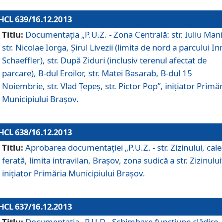
HCL 639/16.12.2013
Titlu:
Documentaţia „P.U.Z. - Zona Centrală: str. Iuliu Man
str. Nicolae Iorga, Şirul Livezii (limita de nord a parcului In
Schaeffler), str. După Ziduri (inclusiv terenul afectat de
parcare), B-dul Eroilor, str. Matei Basarab, B-dul 15
Noiembrie, str. Vlad Ţepeş, str. Pictor Pop”, iniţiator Primă
Municipiului Braşov.
HCL 638/16.12.2013
Titlu:
Aprobarea documentaţiei „P.U.Z. - str. Zizinului, cal
ferată, limita intravilan, Braşov, zona sudică a str. Zizinului
iniţiator Primăria Municipiului Braşov.
HCL 637/16.12.2013
Titlu:
Documentaţia „P.U.D - Schimbare funcţiune clădire