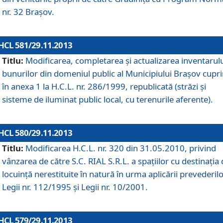
nr. 32 Braşov.
HCL 581/29.11.2013
Titlu:
Modificarea, completarea şi actualizarea inventarul
bunurilor din domeniul public al Municipiului Braşov cupr
în anexa 1 la H.C.L. nr. 286/1999, republicată (străzi şi
sisteme de iluminat public local, cu terenurile aferente).
HCL 580/29.11.2013
Titlu:
Modificarea H.C.L. nr. 320 din 31.05.2010, privind
vânzarea de către S.C. RIAL S.R.L. a spaţiilor cu destinaţia
locuinţă nerestituite în natură în urma aplicării prevederil
Legii nr. 112/1995 şi Legii nr. 10/2001.
HCL 579/29.11.2013