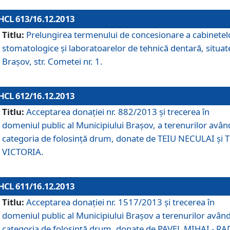
HCL 613/16.12.2013
Titlu:
Prelungirea termenului de concesionare a cabinetel
stomatologice şi laboratoarelor de tehnică dentară, situat
Braşov, str. Cometei nr. 1.
HCL 612/16.12.2013
Titlu:
Acceptarea donaţiei nr. 882/2013 şi trecerea în
domeniul public al Municipiului Braşov, a terenurilor avân
categoria de folosinţă drum, donate de TEIU NECULAI şi 
VICTORIA.
HCL 611/16.12.2013
Titlu:
Acceptarea donaţiei nr. 1517/2013 şi trecerea în
domeniul public al Municipiului Braşov a terenurilor avân
categoria de folosinţă drum, donate de PAVEL MIHAI - R