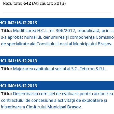
Rezultate:
642
(Ați căutat: 2013)
HCL 642/16.12.2013
Titlu:
Modificarea H.C.L. nr. 306/2012, republicată, prin c
s-a aprobat numărul, denumirea şi componenţa Comisiilo
de specialitate ale Consiliului Local al Municipiului Braşov.
HCL 641/16.12.2013
Titlu:
Majorarea capitalului social al S.C. Tetkron S.R.L.
HCL 640/16.12.2013
Titlu:
Desemnarea comisiei de evaluare pentru atribuirea
contractului de concesiune a activităţii de exploatare şi
întreţinere a Cimitirului Municipal Braşov.