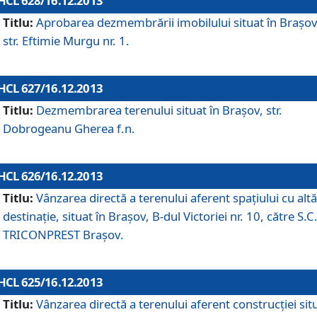
HCL 628/16.12.2013
Titlu:
Aprobarea dezmembrării imobilului situat în Braşov
str. Eftimie Murgu nr. 1.
HCL 627/16.12.2013
Titlu:
Dezmembrarea terenului situat în Braşov, str.
Dobrogeanu Gherea f.n.
HCL 626/16.12.2013
Titlu:
Vânzarea directă a terenului aferent spaţiului cu altă
destinaţie, situat în Braşov, B-dul Victoriei nr. 10, către S.C
TRICONPREST Braşov.
HCL 625/16.12.2013
Titlu:
Vânzarea directă a terenului aferent construcţiei sit