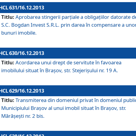
HCL 631/16.12.2013
Titlu:
Aprobarea stingerii parţiale a obligaţiilor datorate d
S.C. Bogdan Invest S.R.L. prin darea în compensare a uno
bunuri imobile.
HCL 630/16.12.2013
Titlu:
Acordarea unui drept de servitute în favoarea
imobilului situat în Braşov, str. Stejerişului nr. 19 A.
HCL 629/16.12.2013
Titlu:
Transmiterea din domeniul privat în domeniul public
Municipiului Braşov al unui imobil situat în Braşov, str.
Mărăşeşti nr. 2 bis.