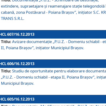
extindere, supraetajare şi reamenajare staţie telegondolă 
cabană, zona Postăvarul - Poiana Braşov”, iniţiator S.C. 
TRANS S.R.L.
HCL 607/16.12.2013
Titlu:
Avizare documentaţie „P.U.Z. - Domeniu schiabil - e
II, Poiana Braşov”, iniţiator Municipiul Braşov.
HCL 606/16.12.2013
Titlu:
Studiu de oportunitate pentru elaborare documenta
„P.U.Z. - Domeniu schiabil - etapa II, Poiana Braşov”, iniţia
Municipiul Braşov.
HCL 605/16.12.2013