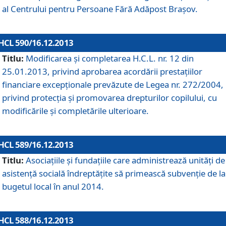
al Centrului pentru Persoane Fără Adăpost Braşov.
HCL 590/16.12.2013
Titlu:
Modificarea şi completarea H.C.L. nr. 12 din
25.01.2013, privind aprobarea acordării prestaţiilor
financiare excepţionale prevăzute de Legea nr. 272/2004,
privind protecţia şi promovarea drepturilor copilului, cu
modificările şi completările ulterioare.
HCL 589/16.12.2013
Titlu:
Asociaţiile şi fundaţiile care administrează unităţi de
asistenţă socială îndreptăţite să primească subvenţie de la
bugetul local în anul 2014.
HCL 588/16.12.2013