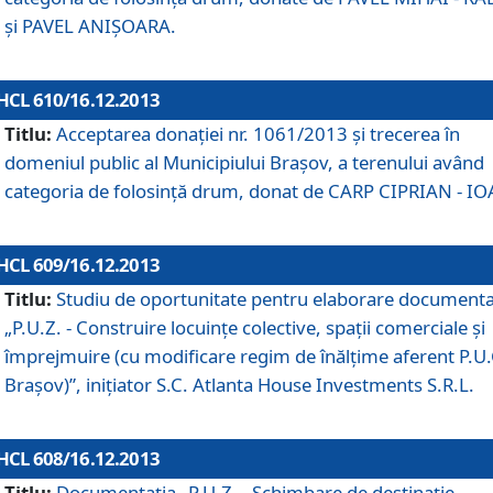
şi PAVEL ANIŞOARA.
HCL 610/16.12.2013
Titlu:
Acceptarea donaţiei nr. 1061/2013 şi trecerea în
domeniul public al Municipiului Braşov, a terenului având
categoria de folosinţă drum, donat de CARP CIPRIAN - IO
HCL 609/16.12.2013
Titlu:
Studiu de oportunitate pentru elaborare documenta
„P.U.Z. - Construire locuinţe colective, spaţii comerciale şi
împrejmuire (cu modificare regim de înălţime aferent P.U.
Braşov)”, iniţiator S.C. Atlanta House Investments S.R.L.
HCL 608/16.12.2013
Titlu:
Documentaţia „P.U.Z. - Schimbare de destinaţie,