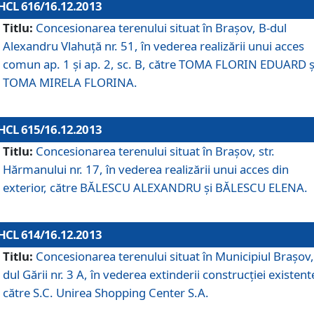
HCL 616/16.12.2013
Titlu:
Concesionarea terenului situat în Braşov, B-dul
Alexandru Vlahuţă nr. 51, în vederea realizării unui acces
comun ap. 1 şi ap. 2, sc. B, către TOMA FLORIN EDUARD ş
TOMA MIRELA FLORINA.
HCL 615/16.12.2013
Titlu:
Concesionarea terenului situat în Braşov, str.
Hărmanului nr. 17, în vederea realizării unui acces din
exterior, către BĂLESCU ALEXANDRU şi BĂLESCU ELENA.
HCL 614/16.12.2013
Titlu:
Concesionarea terenului situat în Municipiul Braşov,
dul Gării nr. 3 A, în vederea extinderii construcţiei existent
către S.C. Unirea Shopping Center S.A.