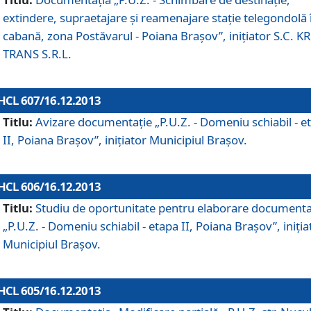
extindere, supraetajare şi reamenajare staţie telegondolă 
cabană, zona Postăvarul - Poiana Braşov”, iniţiator S.C. 
TRANS S.R.L.
HCL 607/16.12.2013
Titlu:
Avizare documentaţie „P.U.Z. - Domeniu schiabil - e
II, Poiana Braşov”, iniţiator Municipiul Braşov.
HCL 606/16.12.2013
Titlu:
Studiu de oportunitate pentru elaborare documenta
„P.U.Z. - Domeniu schiabil - etapa II, Poiana Braşov”, iniţia
Municipiul Braşov.
HCL 605/16.12.2013