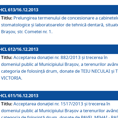
HCL 613/16.12.2013
Titlu:
Prelungirea termenului de concesionare a cabinetel
stomatologice şi laboratoarelor de tehnică dentară, situat
Braşov, str. Cometei nr. 1.
HCL 612/16.12.2013
Titlu:
Acceptarea donaţiei nr. 882/2013 şi trecerea în
domeniul public al Municipiului Braşov, a terenurilor avân
categoria de folosinţă drum, donate de TEIU NECULAI şi 
VICTORIA.
HCL 611/16.12.2013
Titlu:
Acceptarea donaţiei nr. 1517/2013 şi trecerea în
domeniul public al Municipiului Braşov a terenurilor avân
categoria de folosinţă drum, donate de PAVEL MIHAI - R