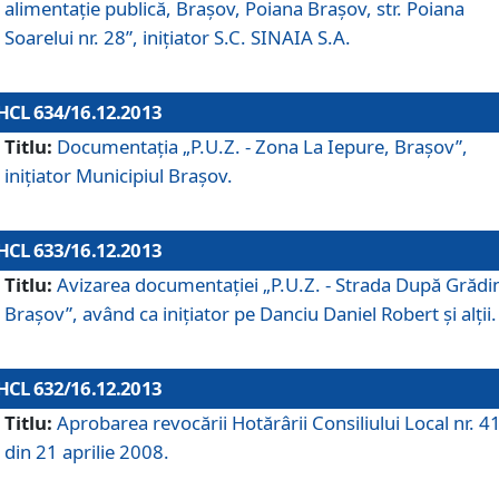
alimentaţie publică, Braşov, Poiana Braşov, str. Poiana
Soarelui nr. 28”, iniţiator S.C. SINAIA S.A.
HCL 634/16.12.2013
Titlu:
Documentaţia „P.U.Z. - Zona La Iepure, Braşov”,
iniţiator Municipiul Braşov.
HCL 633/16.12.2013
Titlu:
Avizarea documentaţiei „P.U.Z. - Strada După Grădin
Braşov”, având ca iniţiator pe Danciu Daniel Robert şi alţii.
HCL 632/16.12.2013
Titlu:
Aprobarea revocării Hotărârii Consiliului Local nr. 4
din 21 aprilie 2008.