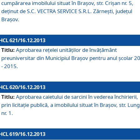
cumpărarea imobilului situat în Braşov, str. Crişan nr. 5,
deţinut de S.C. VECTRA SERVICE S.R.L. Zărneşti, judeţul
Braşov.
HCL 621/16.12.2013
Titlu:
Aprobarea reţelei unităţilor de învăţământ
preuniversitar din Municipiul Braşov pentru anul şcolar 2
- 2015.
HCL 620/16.12.2013
Titlu:
Aprobarea caietului de sarcini în vederea închirierii,
prin licitaţie publică, a imobilului situat în Braşov, str. Lun
nr. 1.
HCL 619/16.12.2013