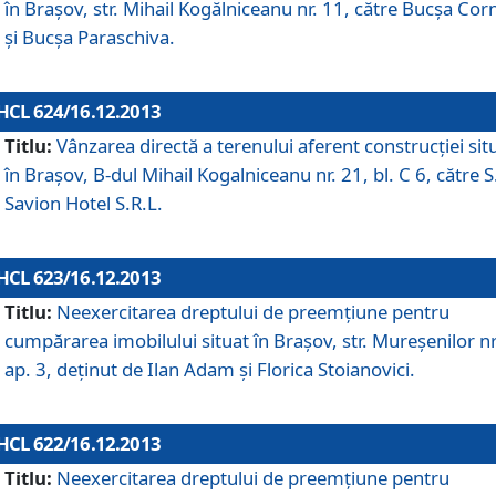
în Braşov, str. Mihail Kogălniceanu nr. 11, către Bucşa Cor
şi Bucşa Paraschiva.
HCL 624/16.12.2013
Titlu:
Vânzarea directă a terenului aferent construcţiei sit
în Braşov, B-dul Mihail Kogalniceanu nr. 21, bl. C 6, către S
Savion Hotel S.R.L.
HCL 623/16.12.2013
Titlu:
Neexercitarea dreptului de preemţiune pentru
cumpărarea imobilului situat în Braşov, str. Mureşenilor nr
ap. 3, deţinut de Ilan Adam şi Florica Stoianovici.
HCL 622/16.12.2013
Titlu:
Neexercitarea dreptului de preemţiune pentru