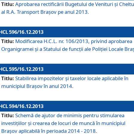
Titlu:
Aprobarea rectificării Bugetului de Venituri şi Cheltui
al R.A. Transport Braşov pe anul 2013.
HCL 596/16.12.2013
Titlu:
Modificarea H.C.L. nr. 106/2013, privind aprobarea
Organigramei şi a Statului de funcţii ale Poliţiei Locale Bra
HCL 595/16.12.2013
Titlu:
Stabilirea impozitelor şi taxelor locale aplicabile în
municipiul Braşov în anul 2014.
HCL 594/16.12.2013
Titlu:
Schemă de ajutor de minimis pentru stimularea
investiţiilor şi crearea de locuri de muncă în municipiul
Braşov aplicabilă în perioada 2014 - 2018.