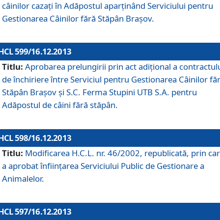
câinilor cazaţi în Adăpostul aparţinând Serviciului pentru
Gestionarea Câinilor fără Stăpân Braşov.
HCL 599/16.12.2013
Titlu:
Aprobarea prelungirii prin act adiţional a contractul
de închiriere între Serviciul pentru Gestionarea Câinilor fă
Stăpân Braşov şi S.C. Ferma Stupini UTB S.A. pentru
Adăpostul de câini fără stăpân.
HCL 598/16.12.2013
Titlu:
Modificarea H.C.L. nr. 46/2002, republicată, prin car
a aprobat înfiinţarea Serviciului Public de Gestionare a
Animalelor.
HCL 597/16.12.2013