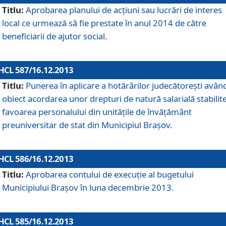
Titlu:
Aprobarea planului de acţiuni sau lucrări de interes
local ce urmează să fie prestate în anul 2014 de către
beneficiarii de ajutor social.
HCL 587/16.12.2013
Titlu:
Punerea în aplicare a hotărârilor judecătoreşti avân
obiect acordarea unor drepturi de natură salarială stabilite
favoarea personalului din unităţile de învăţământ
preuniversitar de stat din Municipiul Braşov.
HCL 586/16.12.2013
Titlu:
Aprobarea contului de execuţie al bugetului
Municipiului Braşov în luna decembrie 2013.
HCL 585/16.12.2013