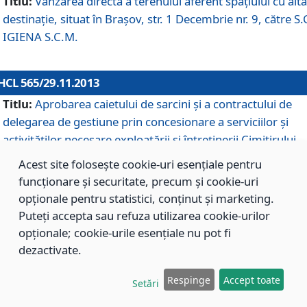
Titlu:
Vânzarea directă a terenului aferent spaţiului cu altă
destinaţie, situat în Braşov, str. 1 Decembrie nr. 9, către S.
IGIENA S.C.M.
HCL 565/29.11.2013
Titlu:
Aprobarea caietului de sarcini şi a contractului de
delegarea de gestiune prin concesionare a serviciilor şi
activităţilor necesare exploatării şi întreţinerii Cimitirului
Municipal Braşov situat în str. Dimitrie Anghel nr. 19.
Acest site folosește cookie-uri esențiale pentru
funcționare și securitate, precum și cookie-uri
opționale pentru statistici, conținut și marketing.
HCL 564/29.11.2013
Puteți accepta sau refuza utilizarea cookie-urilor
Titlu:
Completarea şi modificarea H.C.L. nr. 446/2013, pr
opționale; cookie-urile esențiale nu pot fi
care s-a aprobat studiul de fundamentare pentru
dezactivate.
concesionarea serviciilor de administrare a Cimitirului
Municipal Braşov.
Respinge
Accept toate
Setări