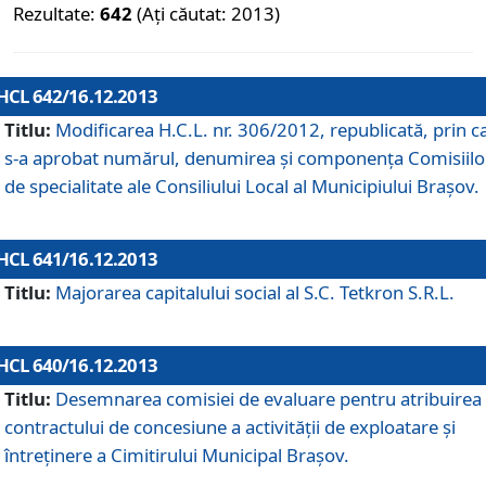
Rezultate:
642
(Ați căutat: 2013)
HCL 642/16.12.2013
Titlu:
Modificarea H.C.L. nr. 306/2012, republicată, prin c
s-a aprobat numărul, denumirea şi componenţa Comisiilo
de specialitate ale Consiliului Local al Municipiului Braşov.
HCL 641/16.12.2013
Titlu:
Majorarea capitalului social al S.C. Tetkron S.R.L.
HCL 640/16.12.2013
Titlu:
Desemnarea comisiei de evaluare pentru atribuirea
contractului de concesiune a activităţii de exploatare şi
întreţinere a Cimitirului Municipal Braşov.