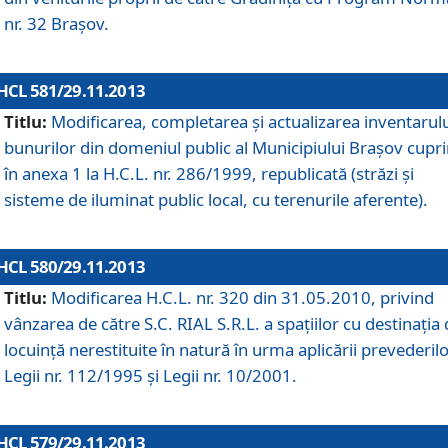
nr. 32 Braşov.
HCL 581/29.11.2013
Titlu:
Modificarea, completarea şi actualizarea inventarul
bunurilor din domeniul public al Municipiului Braşov cupr
în anexa 1 la H.C.L. nr. 286/1999, republicată (străzi şi
sisteme de iluminat public local, cu terenurile aferente).
HCL 580/29.11.2013
Titlu:
Modificarea H.C.L. nr. 320 din 31.05.2010, privind
vânzarea de către S.C. RIAL S.R.L. a spaţiilor cu destinaţia
locuinţă nerestituite în natură în urma aplicării prevederil
Legii nr. 112/1995 şi Legii nr. 10/2001.
HCL 579/29.11.2013