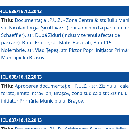
HCL 639/16.12.2013
Titlu:
Documentaţia „P.U.Z. - Zona Centrală: str. Iuliu Man
str. Nicolae Iorga, Şirul Livezii (limita de nord a parcului In
Schaeffler), str. După Ziduri (inclusiv terenul afectat de
parcare), B-dul Eroilor, str. Matei Basarab, B-dul 15
Noiembrie, str. Vlad Ţepeş, str. Pictor Pop”, iniţiator Primă
Municipiului Braşov.
HCL 638/16.12.2013
Titlu:
Aprobarea documentaţiei „P.U.Z. - str. Zizinului, cal
ferată, limita intravilan, Braşov, zona sudică a str. Zizinului
iniţiator Primăria Municipiului Braşov.
HCL 637/16.12.2013
Titlu:
Documentaţia „P.U.D - Schimbare funcţiune clădire