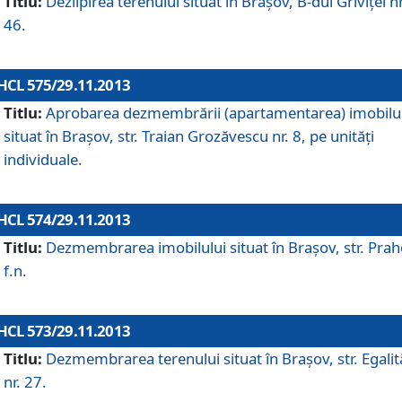
Titlu:
Dezlipirea terenului situat în Braşov, B-dul Griviţei nr
46.
HCL 575/29.11.2013
Titlu:
Aprobarea dezmembrării (apartamentarea) imobilu
situat în Braşov, str. Traian Grozăvescu nr. 8, pe unităţi
individuale.
HCL 574/29.11.2013
Titlu:
Dezmembrarea imobilului situat în Braşov, str. Pra
f.n.
HCL 573/29.11.2013
Titlu:
Dezmembrarea terenului situat în Braşov, str. Egalită
nr. 27.