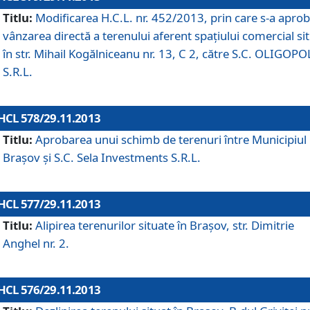
Titlu:
Modificarea H.C.L. nr. 452/2013, prin care s-a aprob
vânzarea directă a terenului aferent spaţiului comercial si
în str. Mihail Kogălniceanu nr. 13, C 2, către S.C. OLIGOPO
S.R.L.
HCL 578/29.11.2013
Titlu:
Aprobarea unui schimb de terenuri între Municipiul
Braşov şi S.C. Sela Investments S.R.L.
HCL 577/29.11.2013
Titlu:
Alipirea terenurilor situate în Braşov, str. Dimitrie
Anghel nr. 2.
HCL 576/29.11.2013