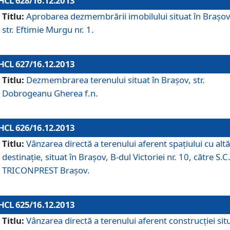
HCL 628/16.12.2013
Titlu:
Aprobarea dezmembrării imobilului situat în Braşov
str. Eftimie Murgu nr. 1.
HCL 627/16.12.2013
Titlu:
Dezmembrarea terenului situat în Braşov, str.
Dobrogeanu Gherea f.n.
HCL 626/16.12.2013
Titlu:
Vânzarea directă a terenului aferent spaţiului cu altă
destinaţie, situat în Braşov, B-dul Victoriei nr. 10, către S.C
TRICONPREST Braşov.
HCL 625/16.12.2013
Titlu:
Vânzarea directă a terenului aferent construcţiei sit