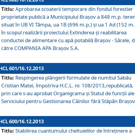
Titlu:
Aprobarea scoaterii temporare din fondul forestier
proprietate publică a Municipiului Braşov a 848 m.p. tere
situat în UB VI Tâmpa, ua 1B (696 m.p.) şi ua 1 Ad (152 m.
în scopul realizării proiectului Extinderea şi reabilitarea
conductei de alimentare cu apă potabilă Braşov - Săcele, 
către COMPANIA APA Braşov S.A.
HCL 601/16.12.2013
Titlu:
Respingerea plângerii formulate de numitul Sabău
Cristian Matei, împotriva H.C.L. nr. 108/2013,republicată,
prin care s-au aprobat Organigrama şi Statul de funcţii ale
Serviciului pentru Gestionarea Câinilor fără Stăpân Braşov
HCL 600/16.12.2013
Titlu:
Stabilirea cuantumului cheltuielilor de întreţinere a