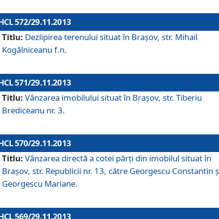
HCL 572/29.11.2013
Titlu:
Dezlipirea terenului situat în Braşov, str. Mihail
Kogălniceanu f.n.
HCL 571/29.11.2013
Titlu:
Vânzarea imobilului situat în Braşov, str. Tiberiu
Brediceanu nr. 3.
HCL 570/29.11.2013
Titlu:
Vânzarea directă a cotei părţi din imobilul situat în
Braşov, str. Republicii nr. 13, către Georgescu Constantin ş
Georgescu Mariane.
HCL 569/29.11.2013