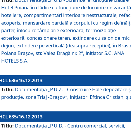
Hotel Poiana în clădire cu funcţiune de locuinţe de vacanţă
hoteliere, compartimentări interioare nestructurale, refa
acoperiş, mansardare parţială a corpului cu regim de înăl
parter, înlocuire tâmplărie exterioară, termoizolaţie
exterioară, concesionare teren, extindere cu salon de mic
dejun, extindere pe verticală (deasupra recepţiei), în Braşo
Poiana Braşov, str. Valea Dragă nr. 2”, iniţiator S.C. ANA
HOTELS S.A.
HCL 636/16.12.2013
Titlu:
Documentaţia „P.U.Z. - Construire Hale depozitare ş
producţie, zona Triaj -Braşov”, iniţiatori Eftinca Cristian, ş.
HCL 635/16.12.2013
Titlu:
Documentaţia „P.U.D. - Centru comercial, servicii,