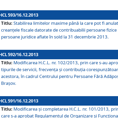
HCL 593/16.12.2013
Titlu:
Stabilirea limitelor maxime până la care pot fi anula
creanţele fiscale datorate de contribuabilii persoane fizice 
persoane juridice aflate în sold la 31 decembrie 2013.
HCL 592/16.12.2013
Titlu:
Modificarea H.C.L. nr. 102/2013, prin care s-au apr
tipurile de servicii, frecvenţa şi contribuţia corespunzătoa
acestora, în cadrul Centrului pentru Persoane Fără Adăpo
Braşov.
HCL 591/16.12.2013
Titlu:
Modificarea şi completarea H.C.L. nr. 101/2013, pri
care s-a aprobat Regulamentul de Organizare şi Funcţion