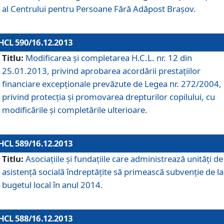
al Centrului pentru Persoane Fără Adăpost Braşov.
HCL 590/16.12.2013
Titlu:
Modificarea şi completarea H.C.L. nr. 12 din
25.01.2013, privind aprobarea acordării prestaţiilor
financiare excepţionale prevăzute de Legea nr. 272/2004,
privind protecţia şi promovarea drepturilor copilului, cu
modificările şi completările ulterioare.
HCL 589/16.12.2013
Titlu:
Asociaţiile şi fundaţiile care administrează unităţi de
asistenţă socială îndreptăţite să primească subvenţie de la
bugetul local în anul 2014.
HCL 588/16.12.2013