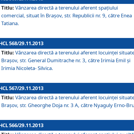
Titlu:
Vânzarea directă a terenului aferent spaţiului
comercial, situat în Braşov, str. Republicii nr. 9, către Enea
Tatiana.
HCL 568/29.11.2013
Titlu:
Vânzarea directă a terenului aferent locuinţei situate
Braşov, str. General Dumitrache nr. 3, către Irimia Emil şi
Irimia Nicoleta- Silvica.
HCL 567/29.11.2013
Titlu:
Vânzarea directă a terenului aferent locuinţei situate
Braşov, str. Gheorghe Doja nr. 3 A, către Nyaguly Erno-Br
HCL 566/29.11.2013