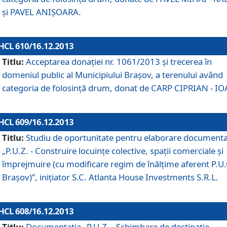
şi PAVEL ANIŞOARA.
HCL 610/16.12.2013
Titlu:
Acceptarea donaţiei nr. 1061/2013 şi trecerea în
domeniul public al Municipiului Braşov, a terenului având
categoria de folosinţă drum, donat de CARP CIPRIAN - IO
HCL 609/16.12.2013
Titlu:
Studiu de oportunitate pentru elaborare documenta
„P.U.Z. - Construire locuinţe colective, spaţii comerciale şi
împrejmuire (cu modificare regim de înălţime aferent P.U.
Braşov)”, iniţiator S.C. Atlanta House Investments S.R.L.
HCL 608/16.12.2013
Titlu:
Documentaţia „P.U.Z. - Schimbare de destinaţie,