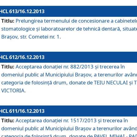
HCL 613/16.12.2013
Titlu:
Prelungirea termenului de concesionare a cabinetel
stomatologice şi laboratoarelor de tehnică dentară, situat
Braşov, str. Cometei nr. 1.
HCL 612/16.12.2013
Titlu:
Acceptarea donaţiei nr. 882/2013 şi trecerea în
domeniul public al Municipiului Braşov, a terenurilor avân
categoria de folosinţă drum, donate de TEIU NECULAI şi 
VICTORIA.
HCL 611/16.12.2013
Titlu:
Acceptarea donaţiei nr. 1517/2013 şi trecerea în
domeniul public al Municipiului Braşov a terenurilor avân
categoria de folosinţă drum, donate de PAVEL MIHAI - R