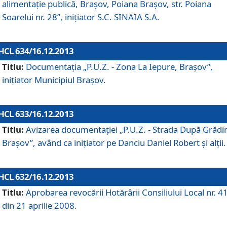
alimentaţie publică, Braşov, Poiana Braşov, str. Poiana
Soarelui nr. 28”, iniţiator S.C. SINAIA S.A.
HCL 634/16.12.2013
Titlu:
Documentaţia „P.U.Z. - Zona La Iepure, Braşov”,
iniţiator Municipiul Braşov.
HCL 633/16.12.2013
Titlu:
Avizarea documentaţiei „P.U.Z. - Strada După Grădin
Braşov”, având ca iniţiator pe Danciu Daniel Robert şi alţii.
HCL 632/16.12.2013
Titlu:
Aprobarea revocării Hotărârii Consiliului Local nr. 4
din 21 aprilie 2008.