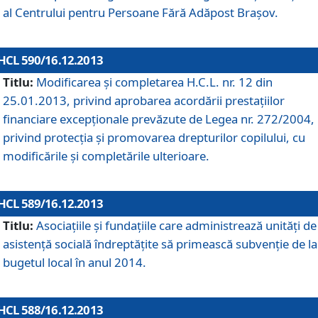
al Centrului pentru Persoane Fără Adăpost Braşov.
HCL 590/16.12.2013
Titlu:
Modificarea şi completarea H.C.L. nr. 12 din
25.01.2013, privind aprobarea acordării prestaţiilor
financiare excepţionale prevăzute de Legea nr. 272/2004,
privind protecţia şi promovarea drepturilor copilului, cu
modificările şi completările ulterioare.
HCL 589/16.12.2013
Titlu:
Asociaţiile şi fundaţiile care administrează unităţi de
asistenţă socială îndreptăţite să primească subvenţie de la
bugetul local în anul 2014.
HCL 588/16.12.2013