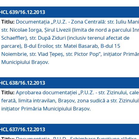
HCL 639/16.12.2013
Titlu:
Documentaţia „P.U.Z. - Zona Centrală: str. Iuliu Man
str. Nicolae Iorga, Şirul Livezii (limita de nord a parcului In
Schaeffler), str. După Ziduri (inclusiv terenul afectat de
parcare), B-dul Eroilor, str. Matei Basarab, B-dul 15
Noiembrie, str. Vlad Ţepeş, str. Pictor Pop”, iniţiator Primă
Municipiului Braşov.
HCL 638/16.12.2013
Titlu:
Aprobarea documentaţiei „P.U.Z. - str. Zizinului, cal
ferată, limita intravilan, Braşov, zona sudică a str. Zizinului
iniţiator Primăria Municipiului Braşov.
HCL 637/16.12.2013
Titlu:
Documentaţia „P.U.D - Schimbare funcţiune clădire