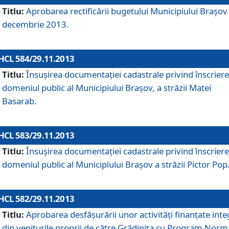
Titlu:
Aprobarea rectificării bugetului Municipiului Braşov 
decembrie 2013.
HCL 584/29.11.2013
Titlu:
Însuşirea documentaţiei cadastrale privind înscriere
domeniul public al Municipiului Braşov, a străzii Matei
Basarab.
HCL 583/29.11.2013
Titlu:
Însuşirea documentaţiei cadastrale privind înscriere
domeniul public al Municipiului Braşov a străzii Pictor Pop
HCL 582/29.11.2013
Titlu:
Aprobarea desfăşurării unor activităţi finanţate inte
din veniturile proprii de către Grădiniţa cu Program Norm