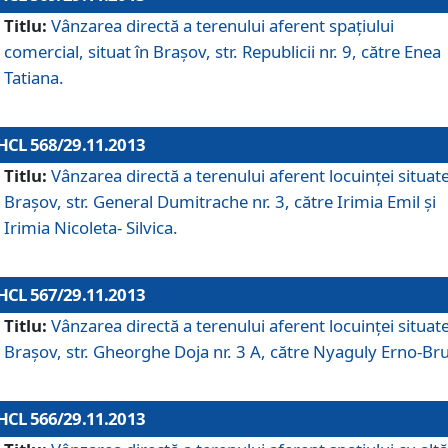
Titlu:
Vânzarea directă a terenului aferent spaţiului
comercial, situat în Braşov, str. Republicii nr. 9, către Enea
Tatiana.
HCL 568/29.11.2013
Titlu:
Vânzarea directă a terenului aferent locuinţei situate
Braşov, str. General Dumitrache nr. 3, către Irimia Emil şi
Irimia Nicoleta- Silvica.
HCL 567/29.11.2013
Titlu:
Vânzarea directă a terenului aferent locuinţei situate
Braşov, str. Gheorghe Doja nr. 3 A, către Nyaguly Erno-Br
HCL 566/29.11.2013