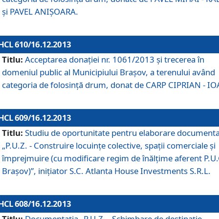
şi PAVEL ANIŞOARA.
HCL 610/16.12.2013
Titlu:
Acceptarea donaţiei nr. 1061/2013 şi trecerea în
domeniul public al Municipiului Braşov, a terenului având
categoria de folosinţă drum, donat de CARP CIPRIAN - IO
HCL 609/16.12.2013
Titlu:
Studiu de oportunitate pentru elaborare documenta
„P.U.Z. - Construire locuinţe colective, spaţii comerciale şi
împrejmuire (cu modificare regim de înălţime aferent P.U.
Braşov)”, iniţiator S.C. Atlanta House Investments S.R.L.
HCL 608/16.12.2013
Titlu:
Documentaţia „P.U.Z. - Schimbare de destinaţie,