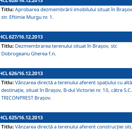
HCL 628/16.12.2013
Titlu:
Aprobarea dezmembrării imobilului situat în Braşov
str. Eftimie Murgu nr. 1.
HCL 627/16.12.2013
Titlu:
Dezmembrarea terenului situat în Braşov, str.
Dobrogeanu Gherea f.n.
HCL 626/16.12.2013
Titlu:
Vânzarea directă a terenului aferent spaţiului cu altă
destinaţie, situat în Braşov, B-dul Victoriei nr. 10, către S.C
TRICONPREST Braşov.
HCL 625/16.12.2013
Titlu:
Vânzarea directă a terenului aferent construcţiei sit