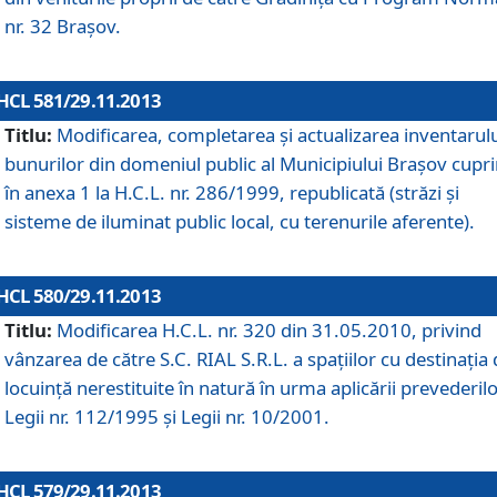
nr. 32 Braşov.
HCL 581/29.11.2013
Titlu:
Modificarea, completarea şi actualizarea inventarul
bunurilor din domeniul public al Municipiului Braşov cupr
în anexa 1 la H.C.L. nr. 286/1999, republicată (străzi şi
sisteme de iluminat public local, cu terenurile aferente).
HCL 580/29.11.2013
Titlu:
Modificarea H.C.L. nr. 320 din 31.05.2010, privind
vânzarea de către S.C. RIAL S.R.L. a spaţiilor cu destinaţia
locuinţă nerestituite în natură în urma aplicării prevederil
Legii nr. 112/1995 şi Legii nr. 10/2001.
HCL 579/29.11.2013