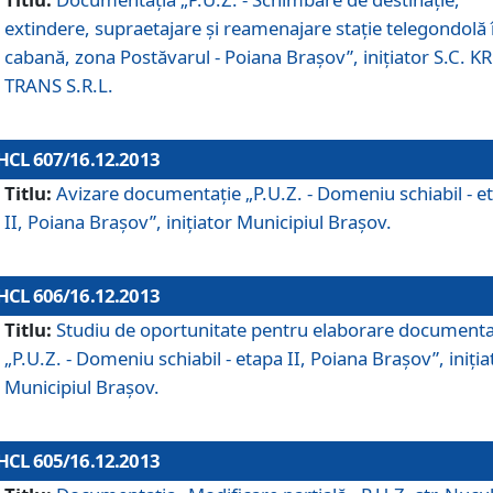
extindere, supraetajare şi reamenajare staţie telegondolă 
cabană, zona Postăvarul - Poiana Braşov”, iniţiator S.C. 
TRANS S.R.L.
HCL 607/16.12.2013
Titlu:
Avizare documentaţie „P.U.Z. - Domeniu schiabil - e
II, Poiana Braşov”, iniţiator Municipiul Braşov.
HCL 606/16.12.2013
Titlu:
Studiu de oportunitate pentru elaborare documenta
„P.U.Z. - Domeniu schiabil - etapa II, Poiana Braşov”, iniţia
Municipiul Braşov.
HCL 605/16.12.2013