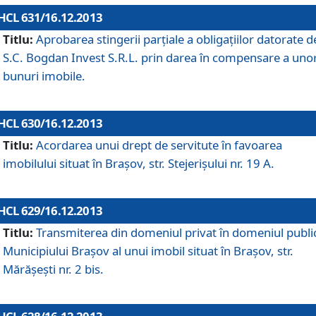
HCL 631/16.12.2013
Titlu:
Aprobarea stingerii parţiale a obligaţiilor datorate d
S.C. Bogdan Invest S.R.L. prin darea în compensare a uno
bunuri imobile.
HCL 630/16.12.2013
Titlu:
Acordarea unui drept de servitute în favoarea
imobilului situat în Braşov, str. Stejerişului nr. 19 A.
HCL 629/16.12.2013
Titlu:
Transmiterea din domeniul privat în domeniul public
Municipiului Braşov al unui imobil situat în Braşov, str.
Mărăşeşti nr. 2 bis.