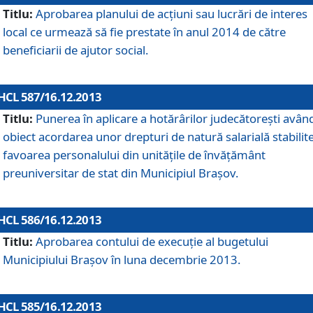
Titlu:
Aprobarea planului de acţiuni sau lucrări de interes
local ce urmează să fie prestate în anul 2014 de către
beneficiarii de ajutor social.
HCL 587/16.12.2013
Titlu:
Punerea în aplicare a hotărârilor judecătoreşti avân
obiect acordarea unor drepturi de natură salarială stabilite
favoarea personalului din unităţile de învăţământ
preuniversitar de stat din Municipiul Braşov.
HCL 586/16.12.2013
Titlu:
Aprobarea contului de execuţie al bugetului
Municipiului Braşov în luna decembrie 2013.
HCL 585/16.12.2013