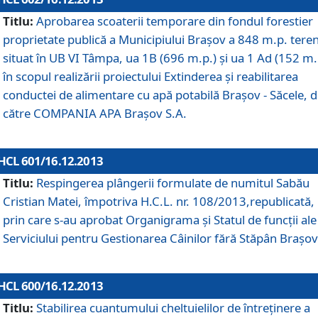
Titlu:
Aprobarea scoaterii temporare din fondul forestier
proprietate publică a Municipiului Braşov a 848 m.p. tere
situat în UB VI Tâmpa, ua 1B (696 m.p.) şi ua 1 Ad (152 m.
în scopul realizării proiectului Extinderea şi reabilitarea
conductei de alimentare cu apă potabilă Braşov - Săcele, 
către COMPANIA APA Braşov S.A.
HCL 601/16.12.2013
Titlu:
Respingerea plângerii formulate de numitul Sabău
Cristian Matei, împotriva H.C.L. nr. 108/2013,republicată,
prin care s-au aprobat Organigrama şi Statul de funcţii ale
Serviciului pentru Gestionarea Câinilor fără Stăpân Braşov
HCL 600/16.12.2013
Titlu:
Stabilirea cuantumului cheltuielilor de întreţinere a