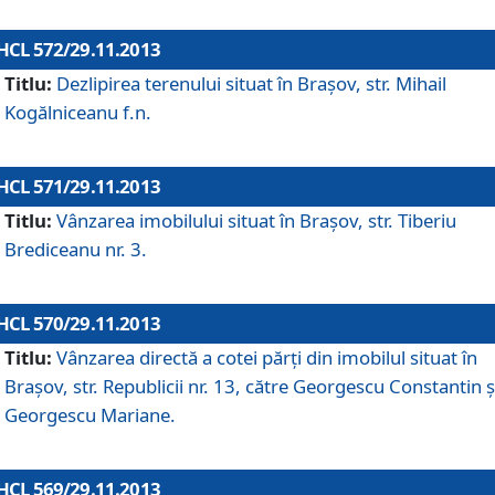
HCL 572/29.11.2013
Titlu:
Dezlipirea terenului situat în Braşov, str. Mihail
Kogălniceanu f.n.
HCL 571/29.11.2013
Titlu:
Vânzarea imobilului situat în Braşov, str. Tiberiu
Brediceanu nr. 3.
HCL 570/29.11.2013
Titlu:
Vânzarea directă a cotei părţi din imobilul situat în
Braşov, str. Republicii nr. 13, către Georgescu Constantin ş
Georgescu Mariane.
HCL 569/29.11.2013