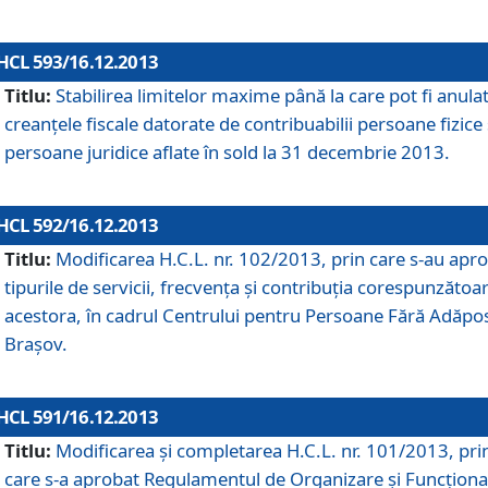
HCL 593/16.12.2013
Titlu:
Stabilirea limitelor maxime până la care pot fi anula
creanţele fiscale datorate de contribuabilii persoane fizice 
persoane juridice aflate în sold la 31 decembrie 2013.
HCL 592/16.12.2013
Titlu:
Modificarea H.C.L. nr. 102/2013, prin care s-au apr
tipurile de servicii, frecvenţa şi contribuţia corespunzătoa
acestora, în cadrul Centrului pentru Persoane Fără Adăpo
Braşov.
HCL 591/16.12.2013
Titlu:
Modificarea şi completarea H.C.L. nr. 101/2013, pri
care s-a aprobat Regulamentul de Organizare şi Funcţion