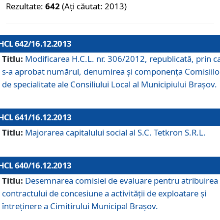
Rezultate:
642
(Ați căutat: 2013)
HCL 642/16.12.2013
Titlu:
Modificarea H.C.L. nr. 306/2012, republicată, prin c
s-a aprobat numărul, denumirea şi componenţa Comisiilo
de specialitate ale Consiliului Local al Municipiului Braşov.
HCL 641/16.12.2013
Titlu:
Majorarea capitalului social al S.C. Tetkron S.R.L.
HCL 640/16.12.2013
Titlu:
Desemnarea comisiei de evaluare pentru atribuirea
contractului de concesiune a activităţii de exploatare şi
întreţinere a Cimitirului Municipal Braşov.