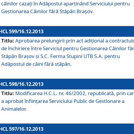
câinilor cazaţi în Adăpostul aparţinând Serviciului pentru
Gestionarea Câinilor fără Stăpân Braşov.
HCL 599/16.12.2013
Titlu:
Aprobarea prelungirii prin act adiţional a contractul
de închiriere între Serviciul pentru Gestionarea Câinilor fă
Stăpân Braşov şi S.C. Ferma Stupini UTB S.A. pentru
Adăpostul de câini fără stăpân.
HCL 598/16.12.2013
Titlu:
Modificarea H.C.L. nr. 46/2002, republicată, prin car
a aprobat înfiinţarea Serviciului Public de Gestionare a
Animalelor.
HCL 597/16.12.2013