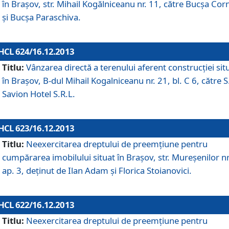
în Braşov, str. Mihail Kogălniceanu nr. 11, către Bucşa Cor
şi Bucşa Paraschiva.
HCL 624/16.12.2013
Titlu:
Vânzarea directă a terenului aferent construcţiei sit
în Braşov, B-dul Mihail Kogalniceanu nr. 21, bl. C 6, către S
Savion Hotel S.R.L.
HCL 623/16.12.2013
Titlu:
Neexercitarea dreptului de preemţiune pentru
cumpărarea imobilului situat în Braşov, str. Mureşenilor nr
ap. 3, deţinut de Ilan Adam şi Florica Stoianovici.
HCL 622/16.12.2013
Titlu:
Neexercitarea dreptului de preemţiune pentru