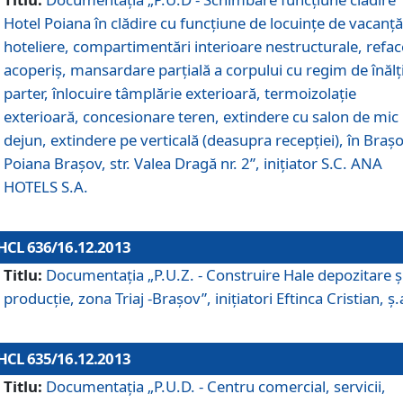
Hotel Poiana în clădire cu funcţiune de locuinţe de vacanţă
hoteliere, compartimentări interioare nestructurale, refa
acoperiş, mansardare parţială a corpului cu regim de înăl
parter, înlocuire tâmplărie exterioară, termoizolaţie
exterioară, concesionare teren, extindere cu salon de mic
dejun, extindere pe verticală (deasupra recepţiei), în Braşo
Poiana Braşov, str. Valea Dragă nr. 2”, iniţiator S.C. ANA
HOTELS S.A.
HCL 636/16.12.2013
Titlu:
Documentaţia „P.U.Z. - Construire Hale depozitare ş
producţie, zona Triaj -Braşov”, iniţiatori Eftinca Cristian, ş.
HCL 635/16.12.2013
Titlu:
Documentaţia „P.U.D. - Centru comercial, servicii,