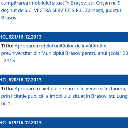
cumpărarea imobilului situat în Braşov, str. Crişan nr. 5,
deţinut de S.C. VECTRA SERVICE S.R.L. Zărneşti, judeţul
Braşov.
HCL 621/16.12.2013
Titlu:
Aprobarea reţelei unităţilor de învăţământ
preuniversitar din Municipiul Braşov pentru anul şcolar 2
- 2015.
HCL 620/16.12.2013
Titlu:
Aprobarea caietului de sarcini în vederea închirierii,
prin licitaţie publică, a imobilului situat în Braşov, str. Lun
nr. 1.
HCL 619/16.12.2013