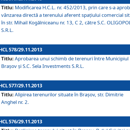
Titlu:
Modificarea H.C.L. nr. 452/2013, prin care s-a aprob
vânzarea directă a terenului aferent spaţiului comercial si
în str. Mihail Kogălniceanu nr. 13, C 2, către S.C. OLIGOPO
S.R.L.
HCL 578/29.11.2013
Titlu:
Aprobarea unui schimb de terenuri între Municipiul
Braşov şi S.C. Sela Investments S.R.L.
HCL 577/29.11.2013
Titlu:
Alipirea terenurilor situate în Braşov, str. Dimitrie
Anghel nr. 2.
HCL 576/29.11.2013