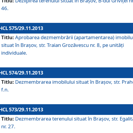
Titlu:
Dezlipirea terenului situat în Braşov, B-dul Griviţei nr
46.
HCL 575/29.11.2013
Titlu:
Aprobarea dezmembrării (apartamentarea) imobilu
situat în Braşov, str. Traian Grozăvescu nr. 8, pe unităţi
individuale.
HCL 574/29.11.2013
Titlu:
Dezmembrarea imobilului situat în Braşov, str. Pra
f.n.
HCL 573/29.11.2013
Titlu:
Dezmembrarea terenului situat în Braşov, str. Egalită
nr. 27.