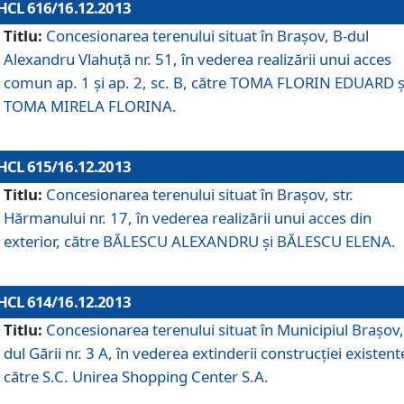
HCL 616/16.12.2013
Titlu:
Concesionarea terenului situat în Braşov, B-dul
Alexandru Vlahuţă nr. 51, în vederea realizării unui acces
comun ap. 1 şi ap. 2, sc. B, către TOMA FLORIN EDUARD ş
TOMA MIRELA FLORINA.
HCL 615/16.12.2013
Titlu:
Concesionarea terenului situat în Braşov, str.
Hărmanului nr. 17, în vederea realizării unui acces din
exterior, către BĂLESCU ALEXANDRU şi BĂLESCU ELENA.
HCL 614/16.12.2013
Titlu:
Concesionarea terenului situat în Municipiul Braşov,
dul Gării nr. 3 A, în vederea extinderii construcţiei existent
către S.C. Unirea Shopping Center S.A.