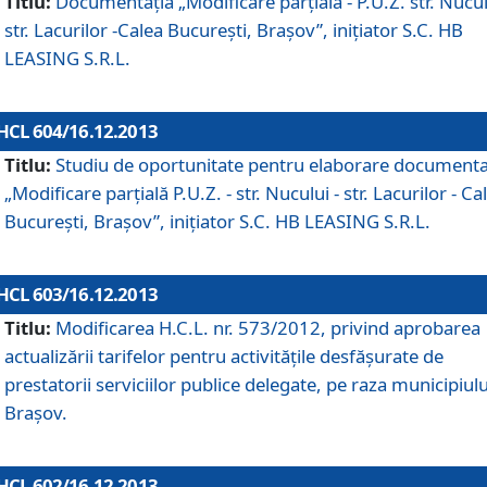
Titlu:
Documentaţia „Modificare parţială - P.U.Z. str. Nucul
str. Lacurilor -Calea Bucureşti, Braşov”, iniţiator S.C. HB
LEASING S.R.L.
HCL 604/16.12.2013
Titlu:
Studiu de oportunitate pentru elaborare documenta
„Modificare parţială P.U.Z. - str. Nucului - str. Lacurilor - Ca
Bucureşti, Braşov”, iniţiator S.C. HB LEASING S.R.L.
HCL 603/16.12.2013
Titlu:
Modificarea H.C.L. nr. 573/2012, privind aprobarea
actualizării tarifelor pentru activităţile desfăşurate de
prestatorii serviciilor publice delegate, pe raza municipiulu
Braşov.
HCL 602/16.12.2013