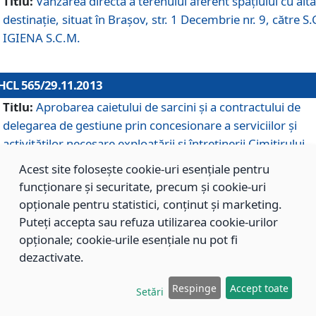
Titlu:
Vânzarea directă a terenului aferent spaţiului cu altă
destinaţie, situat în Braşov, str. 1 Decembrie nr. 9, către S.
IGIENA S.C.M.
HCL 565/29.11.2013
Titlu:
Aprobarea caietului de sarcini şi a contractului de
delegarea de gestiune prin concesionare a serviciilor şi
activităţilor necesare exploatării şi întreţinerii Cimitirului
Municipal Braşov situat în str. Dimitrie Anghel nr. 19.
Acest site folosește cookie-uri esențiale pentru
funcționare și securitate, precum și cookie-uri
opționale pentru statistici, conținut și marketing.
HCL 564/29.11.2013
Puteți accepta sau refuza utilizarea cookie-urilor
Titlu:
Completarea şi modificarea H.C.L. nr. 446/2013, pr
opționale; cookie-urile esențiale nu pot fi
care s-a aprobat studiul de fundamentare pentru
dezactivate.
concesionarea serviciilor de administrare a Cimitirului
Municipal Braşov.
Respinge
Accept toate
Setări