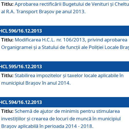
Titlu:
Aprobarea rectificării Bugetului de Venituri şi Cheltui
al R.A. Transport Braşov pe anul 2013.
HCL 596/16.12.2013
Titlu:
Modificarea H.C.L. nr. 106/2013, privind aprobarea
Organigramei şi a Statului de funcţii ale Poliţiei Locale Bra
HCL 595/16.12.2013
Titlu:
Stabilirea impozitelor şi taxelor locale aplicabile în
municipiul Braşov în anul 2014.
HCL 594/16.12.2013
Titlu:
Schemă de ajutor de minimis pentru stimularea
investiţiilor şi crearea de locuri de muncă în municipiul
Braşov aplicabilă în perioada 2014 - 2018.