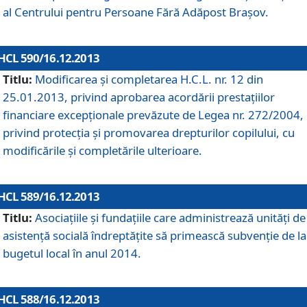
al Centrului pentru Persoane Fără Adăpost Braşov.
HCL 590/16.12.2013
Titlu:
Modificarea şi completarea H.C.L. nr. 12 din
25.01.2013, privind aprobarea acordării prestaţiilor
financiare excepţionale prevăzute de Legea nr. 272/2004,
privind protecţia şi promovarea drepturilor copilului, cu
modificările şi completările ulterioare.
HCL 589/16.12.2013
Titlu:
Asociaţiile şi fundaţiile care administrează unităţi de
asistenţă socială îndreptăţite să primească subvenţie de la
bugetul local în anul 2014.
HCL 588/16.12.2013