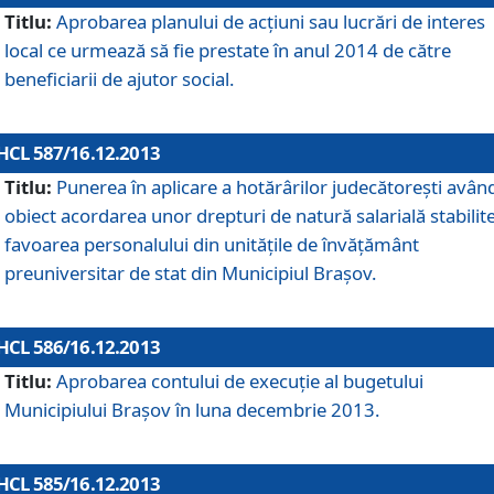
Titlu:
Aprobarea planului de acţiuni sau lucrări de interes
local ce urmează să fie prestate în anul 2014 de către
beneficiarii de ajutor social.
HCL 587/16.12.2013
Titlu:
Punerea în aplicare a hotărârilor judecătoreşti avân
obiect acordarea unor drepturi de natură salarială stabilite
favoarea personalului din unităţile de învăţământ
preuniversitar de stat din Municipiul Braşov.
HCL 586/16.12.2013
Titlu:
Aprobarea contului de execuţie al bugetului
Municipiului Braşov în luna decembrie 2013.
HCL 585/16.12.2013