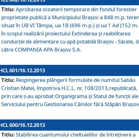
Titlu:
Aprobarea scoaterii temporare din fondul forestier
proprietate publică a Municipiului Braşov a 848 m.p. tere
situat în UB VI Tâmpa, ua 1B (696 m.p.) şi ua 1 Ad (152 m.
în scopul realizării proiectului Extinderea şi reabilitarea
conductei de alimentare cu apă potabilă Braşov - Săcele, 
către COMPANIA APA Braşov S.A.
HCL 601/16.12.2013
Titlu:
Respingerea plângerii formulate de numitul Sabău
Cristian Matei, împotriva H.C.L. nr. 108/2013,republicată,
prin care s-au aprobat Organigrama şi Statul de funcţii ale
Serviciului pentru Gestionarea Câinilor fără Stăpân Braşov
HCL 600/16.12.2013
Titlu:
Stabilirea cuantumului cheltuielilor de întreţinere a