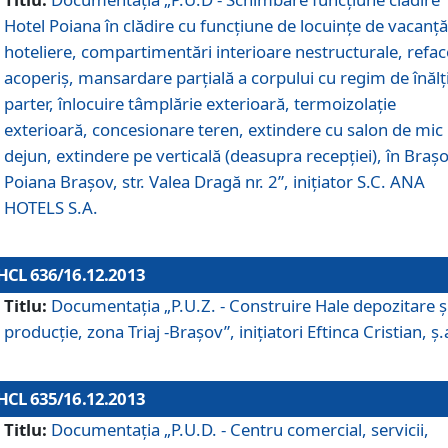
Hotel Poiana în clădire cu funcţiune de locuinţe de vacanţă
hoteliere, compartimentări interioare nestructurale, refa
acoperiş, mansardare parţială a corpului cu regim de înăl
parter, înlocuire tâmplărie exterioară, termoizolaţie
exterioară, concesionare teren, extindere cu salon de mic
dejun, extindere pe verticală (deasupra recepţiei), în Braşo
Poiana Braşov, str. Valea Dragă nr. 2”, iniţiator S.C. ANA
HOTELS S.A.
HCL 636/16.12.2013
Titlu:
Documentaţia „P.U.Z. - Construire Hale depozitare ş
producţie, zona Triaj -Braşov”, iniţiatori Eftinca Cristian, ş.
HCL 635/16.12.2013
Titlu:
Documentaţia „P.U.D. - Centru comercial, servicii,