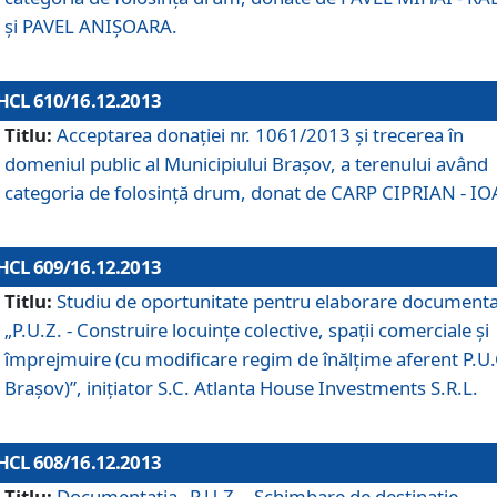
şi PAVEL ANIŞOARA.
HCL 610/16.12.2013
Titlu:
Acceptarea donaţiei nr. 1061/2013 şi trecerea în
domeniul public al Municipiului Braşov, a terenului având
categoria de folosinţă drum, donat de CARP CIPRIAN - IO
HCL 609/16.12.2013
Titlu:
Studiu de oportunitate pentru elaborare documenta
„P.U.Z. - Construire locuinţe colective, spaţii comerciale şi
împrejmuire (cu modificare regim de înălţime aferent P.U.
Braşov)”, iniţiator S.C. Atlanta House Investments S.R.L.
HCL 608/16.12.2013
Titlu:
Documentaţia „P.U.Z. - Schimbare de destinaţie,