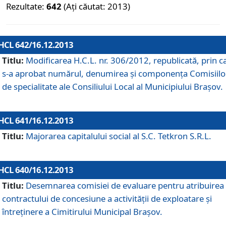
Rezultate:
642
(Ați căutat: 2013)
HCL 642/16.12.2013
Titlu:
Modificarea H.C.L. nr. 306/2012, republicată, prin c
s-a aprobat numărul, denumirea şi componenţa Comisiilo
de specialitate ale Consiliului Local al Municipiului Braşov.
HCL 641/16.12.2013
Titlu:
Majorarea capitalului social al S.C. Tetkron S.R.L.
HCL 640/16.12.2013
Titlu:
Desemnarea comisiei de evaluare pentru atribuirea
contractului de concesiune a activităţii de exploatare şi
întreţinere a Cimitirului Municipal Braşov.