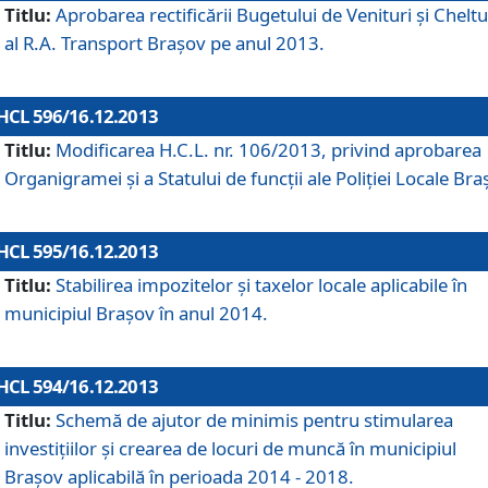
Titlu:
Aprobarea rectificării Bugetului de Venituri şi Cheltui
al R.A. Transport Braşov pe anul 2013.
HCL 596/16.12.2013
Titlu:
Modificarea H.C.L. nr. 106/2013, privind aprobarea
Organigramei şi a Statului de funcţii ale Poliţiei Locale Bra
HCL 595/16.12.2013
Titlu:
Stabilirea impozitelor şi taxelor locale aplicabile în
municipiul Braşov în anul 2014.
HCL 594/16.12.2013
Titlu:
Schemă de ajutor de minimis pentru stimularea
investiţiilor şi crearea de locuri de muncă în municipiul
Braşov aplicabilă în perioada 2014 - 2018.