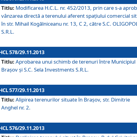
Titlu:
Modificarea H.C.L. nr. 452/2013, prin care s-a aprob
vânzarea directă a terenului aferent spaţiului comercial si
în str. Mihail Kogălniceanu nr. 13, C 2, către S.C. OLIGOPO
S.R.L.
HCL 578/29.11.2013
Titlu:
Aprobarea unui schimb de terenuri între Municipiul
Braşov şi S.C. Sela Investments S.R.L.
HCL 577/29.11.2013
Titlu:
Alipirea terenurilor situate în Braşov, str. Dimitrie
Anghel nr. 2.
HCL 576/29.11.2013