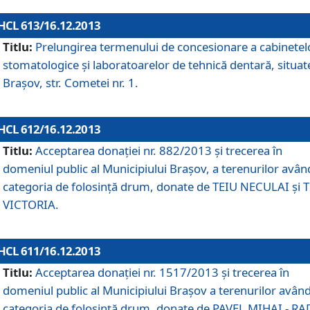
HCL 613/16.12.2013
Titlu:
Prelungirea termenului de concesionare a cabinetel
stomatologice şi laboratoarelor de tehnică dentară, situat
Braşov, str. Cometei nr. 1.
HCL 612/16.12.2013
Titlu:
Acceptarea donaţiei nr. 882/2013 şi trecerea în
domeniul public al Municipiului Braşov, a terenurilor avân
categoria de folosinţă drum, donate de TEIU NECULAI şi 
VICTORIA.
HCL 611/16.12.2013
Titlu:
Acceptarea donaţiei nr. 1517/2013 şi trecerea în
domeniul public al Municipiului Braşov a terenurilor avân
categoria de folosinţă drum, donate de PAVEL MIHAI - R