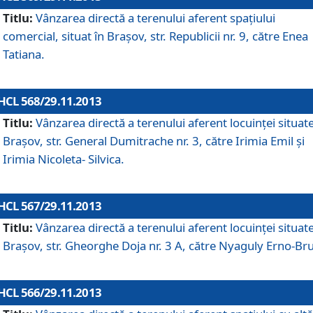
Titlu:
Vânzarea directă a terenului aferent spaţiului
comercial, situat în Braşov, str. Republicii nr. 9, către Enea
Tatiana.
HCL 568/29.11.2013
Titlu:
Vânzarea directă a terenului aferent locuinţei situate
Braşov, str. General Dumitrache nr. 3, către Irimia Emil şi
Irimia Nicoleta- Silvica.
HCL 567/29.11.2013
Titlu:
Vânzarea directă a terenului aferent locuinţei situate
Braşov, str. Gheorghe Doja nr. 3 A, către Nyaguly Erno-Br
HCL 566/29.11.2013