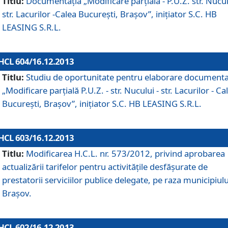
Titlu:
Documentaţia „Modificare parţială - P.U.Z. str. Nucul
str. Lacurilor -Calea Bucureşti, Braşov”, iniţiator S.C. HB
LEASING S.R.L.
HCL 604/16.12.2013
Titlu:
Studiu de oportunitate pentru elaborare documenta
„Modificare parţială P.U.Z. - str. Nucului - str. Lacurilor - Ca
Bucureşti, Braşov”, iniţiator S.C. HB LEASING S.R.L.
HCL 603/16.12.2013
Titlu:
Modificarea H.C.L. nr. 573/2012, privind aprobarea
actualizării tarifelor pentru activităţile desfăşurate de
prestatorii serviciilor publice delegate, pe raza municipiulu
Braşov.
HCL 602/16.12.2013