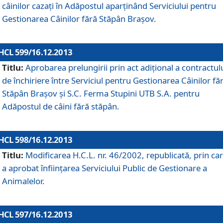
câinilor cazaţi în Adăpostul aparţinând Serviciului pentru
Gestionarea Câinilor fără Stăpân Braşov.
HCL 599/16.12.2013
Titlu:
Aprobarea prelungirii prin act adiţional a contractul
de închiriere între Serviciul pentru Gestionarea Câinilor fă
Stăpân Braşov şi S.C. Ferma Stupini UTB S.A. pentru
Adăpostul de câini fără stăpân.
HCL 598/16.12.2013
Titlu:
Modificarea H.C.L. nr. 46/2002, republicată, prin car
a aprobat înfiinţarea Serviciului Public de Gestionare a
Animalelor.
HCL 597/16.12.2013