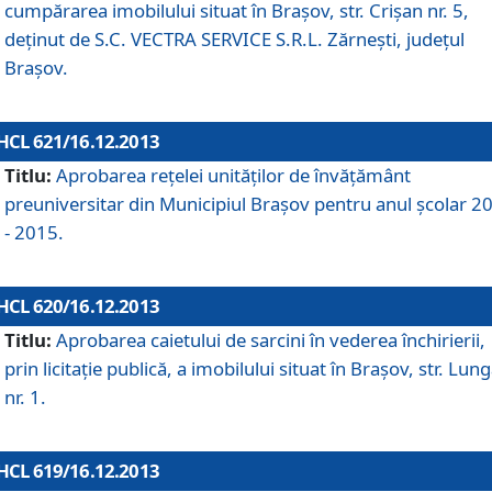
cumpărarea imobilului situat în Braşov, str. Crişan nr. 5,
deţinut de S.C. VECTRA SERVICE S.R.L. Zărneşti, judeţul
Braşov.
HCL 621/16.12.2013
Titlu:
Aprobarea reţelei unităţilor de învăţământ
preuniversitar din Municipiul Braşov pentru anul şcolar 2
- 2015.
HCL 620/16.12.2013
Titlu:
Aprobarea caietului de sarcini în vederea închirierii,
prin licitaţie publică, a imobilului situat în Braşov, str. Lun
nr. 1.
HCL 619/16.12.2013