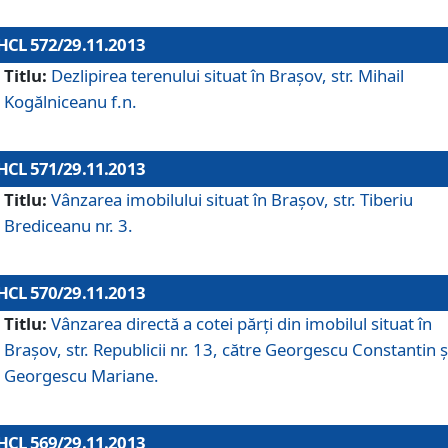
HCL 572/29.11.2013
Titlu:
Dezlipirea terenului situat în Braşov, str. Mihail
Kogălniceanu f.n.
HCL 571/29.11.2013
Titlu:
Vânzarea imobilului situat în Braşov, str. Tiberiu
Brediceanu nr. 3.
HCL 570/29.11.2013
Titlu:
Vânzarea directă a cotei părţi din imobilul situat în
Braşov, str. Republicii nr. 13, către Georgescu Constantin ş
Georgescu Mariane.
HCL 569/29.11.2013