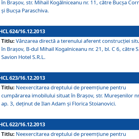
în Braşov, str. Mihail Kogălniceanu nr. 11, către Bucşa Cor
şi Bucşa Paraschiva.
HCL 624/16.12.2013
Titlu:
Vânzarea directă a terenului aferent construcţiei sit
în Braşov, B-dul Mihail Kogalniceanu nr. 21, bl. C 6, către S
Savion Hotel S.R.L.
HCL 623/16.12.2013
Titlu:
Neexercitarea dreptului de preemţiune pentru
cumpărarea imobilului situat în Braşov, str. Mureşenilor nr
ap. 3, deţinut de Ilan Adam şi Florica Stoianovici.
HCL 622/16.12.2013
Titlu:
Neexercitarea dreptului de preemţiune pentru