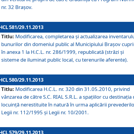
nr. 32 Braşov.
HCL 581/29.11.2013
Titlu:
Modificarea, completarea şi actualizarea inventarul
bunurilor din domeniul public al Municipiului Braşov cupr
în anexa 1 la H.C.L. nr. 286/1999, republicată (străzi şi
sisteme de iluminat public local, cu terenurile aferente).
HCL 580/29.11.2013
Titlu:
Modificarea H.C.L. nr. 320 din 31.05.2010, privind
vânzarea de către S.C. RIAL S.R.L. a spaţiilor cu destinaţia
locuinţă nerestituite în natură în urma aplicării prevederil
Legii nr. 112/1995 şi Legii nr. 10/2001.
HCL 579/29.11.2013