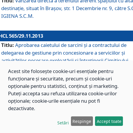
Titlu:
Vânzarea directă a terenului aferent spaţiului cu altă
destinaţie, situat în Braşov, str. 1 Decembrie nr. 9, către S.
IGIENA S.C.M.
HCL 565/29.11.2013
Titlu:
Aprobarea caietului de sarcini şi a contractului de
delegarea de gestiune prin concesionare a serviciilor şi
activităţilor necesare exploatării şi întreţinerii Cimitirului
Municipal Braşov situat în str. Dimitrie Anghel nr. 19.
Acest site folosește cookie-uri esențiale pentru
funcționare și securitate, precum și cookie-uri
opționale pentru statistici, conținut și marketing.
HCL 564/29.11.2013
Puteți accepta sau refuza utilizarea cookie-urilor
Titlu:
Completarea şi modificarea H.C.L. nr. 446/2013, pr
opționale; cookie-urile esențiale nu pot fi
care s-a aprobat studiul de fundamentare pentru
dezactivate.
concesionarea serviciilor de administrare a Cimitirului
Municipal Braşov.
Respinge
Accept toate
Setări