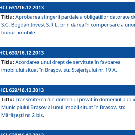
HCL 631/16.12.2013
Titlu:
Aprobarea stingerii parţiale a obligaţiilor datorate d
S.C. Bogdan Invest S.R.L. prin darea în compensare a uno
bunuri imobile.
HCL 630/16.12.2013
Titlu:
Acordarea unui drept de servitute în favoarea
imobilului situat în Braşov, str. Stejerişului nr. 19 A.
HCL 629/16.12.2013
Titlu:
Transmiterea din domeniul privat în domeniul public
Municipiului Braşov al unui imobil situat în Braşov, str.
Mărăşeşti nr. 2 bis.