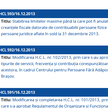
HCL 593/16.12.2013
Titlu:
Stabilirea limitelor maxime până la care pot fi anula
creanţele fiscale datorate de contribuabilii persoane fizice 
persoane juridice aflate în sold la 31 decembrie 2013.
HCL 592/16.12.2013
Titlu:
Modificarea H.C.L. nr. 102/2013, prin care s-au apr
tipurile de servicii, frecvenţa şi contribuţia corespunzătoa
acestora, în cadrul Centrului pentru Persoane Fără Adăpo
Braşov.
HCL 591/16.12.2013
Titlu:
Modificarea şi completarea H.C.L. nr. 101/2013, pri
care s-a aprobat Regulamentul de Organizare şi Funcţion