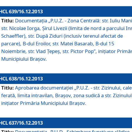
HCL 639/16.12.2013
Titlu:
Documentaţia „P.U.Z. - Zona Centrală: str. Iuliu Man
str. Nicolae Iorga, Şirul Livezii (limita de nord a parcului In
Schaeffler), str. După Ziduri (inclusiv terenul afectat de
parcare), B-dul Eroilor, str. Matei Basarab, B-dul 15
Noiembrie, str. Vlad Ţepeş, str. Pictor Pop”, iniţiator Primă
Municipiului Braşov.
HCL 638/16.12.2013
Titlu:
Aprobarea documentaţiei „P.U.Z. - str. Zizinului, cal
ferată, limita intravilan, Braşov, zona sudică a str. Zizinului
iniţiator Primăria Municipiului Braşov.
HCL 637/16.12.2013
Titlu:
Documentaţia „P.U.D - Schimbare funcţiune clădire