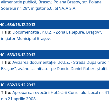
alimentaţie publică, Braşov, Poiana Braşov, str. Poiana
Soarelui nr. 28”, iniţiator S.C. SINAIA S.A.
HCL 634/16.12.2013
Titlu:
Documentaţia „P.U.Z. - Zona La Iepure, Braşov”,
iniţiator Municipiul Braşov.
HCL 633/16.12.2013
Titlu:
Avizarea documentaţiei „P.U.Z. - Strada După Grădin
Braşov”, având ca iniţiator pe Danciu Daniel Robert şi alţii.
HCL 632/16.12.2013
Titlu:
Aprobarea revocării Hotărârii Consiliului Local nr. 4
din 21 aprilie 2008.