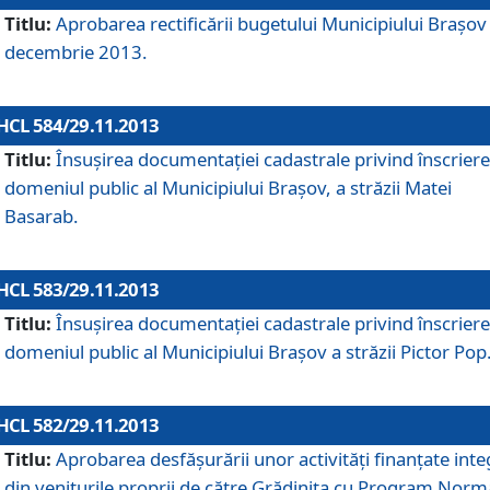
Titlu:
Aprobarea rectificării bugetului Municipiului Braşov 
decembrie 2013.
HCL 584/29.11.2013
Titlu:
Însuşirea documentaţiei cadastrale privind înscriere
domeniul public al Municipiului Braşov, a străzii Matei
Basarab.
HCL 583/29.11.2013
Titlu:
Însuşirea documentaţiei cadastrale privind înscriere
domeniul public al Municipiului Braşov a străzii Pictor Pop
HCL 582/29.11.2013
Titlu:
Aprobarea desfăşurării unor activităţi finanţate inte
din veniturile proprii de către Grădiniţa cu Program Norm