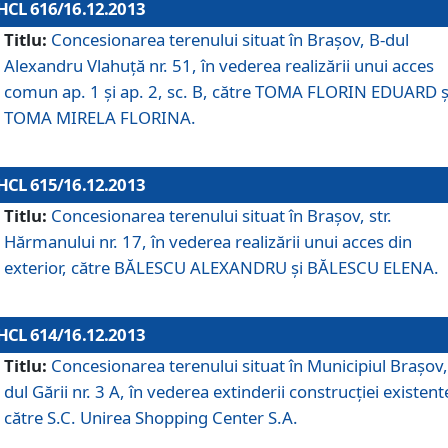
HCL 616/16.12.2013
Titlu:
Concesionarea terenului situat în Braşov, B-dul
Alexandru Vlahuţă nr. 51, în vederea realizării unui acces
comun ap. 1 şi ap. 2, sc. B, către TOMA FLORIN EDUARD ş
TOMA MIRELA FLORINA.
HCL 615/16.12.2013
Titlu:
Concesionarea terenului situat în Braşov, str.
Hărmanului nr. 17, în vederea realizării unui acces din
exterior, către BĂLESCU ALEXANDRU şi BĂLESCU ELENA.
HCL 614/16.12.2013
Titlu:
Concesionarea terenului situat în Municipiul Braşov,
dul Gării nr. 3 A, în vederea extinderii construcţiei existent
către S.C. Unirea Shopping Center S.A.