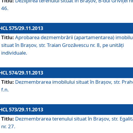
Titlu:
Dezlipirea terenului situat în Braşov, B-dul Griviţei nr
46.
HCL 575/29.11.2013
Titlu:
Aprobarea dezmembrării (apartamentarea) imobilu
situat în Braşov, str. Traian Grozăvescu nr. 8, pe unităţi
individuale.
HCL 574/29.11.2013
Titlu:
Dezmembrarea imobilului situat în Braşov, str. Pra
f.n.
HCL 573/29.11.2013
Titlu:
Dezmembrarea terenului situat în Braşov, str. Egalită
nr. 27.