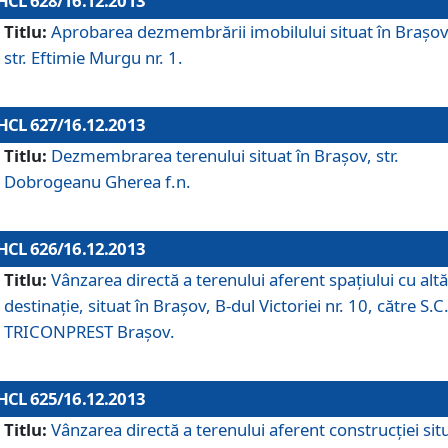
HCL 628/16.12.2013
Titlu:
Aprobarea dezmembrării imobilului situat în Braşov
str. Eftimie Murgu nr. 1.
HCL 627/16.12.2013
Titlu:
Dezmembrarea terenului situat în Braşov, str.
Dobrogeanu Gherea f.n.
HCL 626/16.12.2013
Titlu:
Vânzarea directă a terenului aferent spaţiului cu altă
destinaţie, situat în Braşov, B-dul Victoriei nr. 10, către S.C
TRICONPREST Braşov.
HCL 625/16.12.2013
Titlu:
Vânzarea directă a terenului aferent construcţiei sit