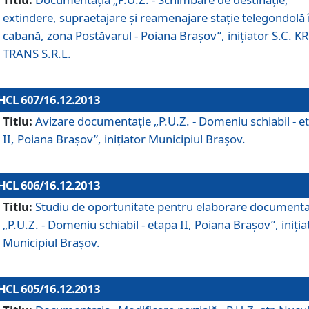
extindere, supraetajare şi reamenajare staţie telegondolă 
cabană, zona Postăvarul - Poiana Braşov”, iniţiator S.C. 
TRANS S.R.L.
HCL 607/16.12.2013
Titlu:
Avizare documentaţie „P.U.Z. - Domeniu schiabil - e
II, Poiana Braşov”, iniţiator Municipiul Braşov.
HCL 606/16.12.2013
Titlu:
Studiu de oportunitate pentru elaborare documenta
„P.U.Z. - Domeniu schiabil - etapa II, Poiana Braşov”, iniţia
Municipiul Braşov.
HCL 605/16.12.2013