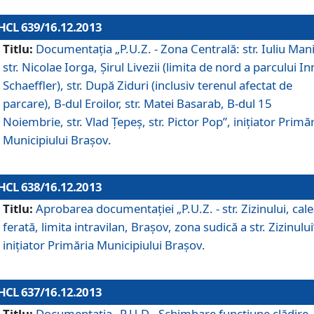
HCL 639/16.12.2013
Titlu:
Documentaţia „P.U.Z. - Zona Centrală: str. Iuliu Man
str. Nicolae Iorga, Şirul Livezii (limita de nord a parcului In
Schaeffler), str. După Ziduri (inclusiv terenul afectat de
parcare), B-dul Eroilor, str. Matei Basarab, B-dul 15
Noiembrie, str. Vlad Ţepeş, str. Pictor Pop”, iniţiator Primă
Municipiului Braşov.
HCL 638/16.12.2013
Titlu:
Aprobarea documentaţiei „P.U.Z. - str. Zizinului, cal
ferată, limita intravilan, Braşov, zona sudică a str. Zizinului
iniţiator Primăria Municipiului Braşov.
HCL 637/16.12.2013
Titlu:
Documentaţia „P.U.D - Schimbare funcţiune clădire