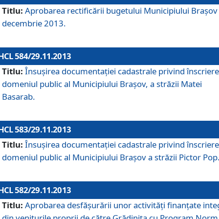
Titlu:
Aprobarea rectificării bugetului Municipiului Braşov 
decembrie 2013.
HCL 584/29.11.2013
Titlu:
Însuşirea documentaţiei cadastrale privind înscriere
domeniul public al Municipiului Braşov, a străzii Matei
Basarab.
HCL 583/29.11.2013
Titlu:
Însuşirea documentaţiei cadastrale privind înscriere
domeniul public al Municipiului Braşov a străzii Pictor Pop
HCL 582/29.11.2013
Titlu:
Aprobarea desfăşurării unor activităţi finanţate inte
din veniturile proprii de către Grădiniţa cu Program Norm