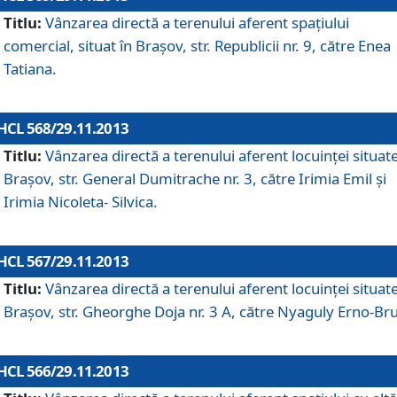
Titlu:
Vânzarea directă a terenului aferent spaţiului
comercial, situat în Braşov, str. Republicii nr. 9, către Enea
Tatiana.
HCL 568/29.11.2013
Titlu:
Vânzarea directă a terenului aferent locuinţei situate
Braşov, str. General Dumitrache nr. 3, către Irimia Emil şi
Irimia Nicoleta- Silvica.
HCL 567/29.11.2013
Titlu:
Vânzarea directă a terenului aferent locuinţei situate
Braşov, str. Gheorghe Doja nr. 3 A, către Nyaguly Erno-Br
HCL 566/29.11.2013