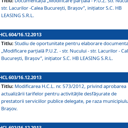
Titlu:
Documentaţia „Modificare parţială - P.U.Z. str. Nucul
str. Lacurilor -Calea Bucureşti, Braşov”, iniţiator S.C. HB
LEASING S.R.L.
HCL 604/16.12.2013
Titlu:
Studiu de oportunitate pentru elaborare documenta
„Modificare parţială P.U.Z. - str. Nucului - str. Lacurilor - Ca
Bucureşti, Braşov”, iniţiator S.C. HB LEASING S.R.L.
HCL 603/16.12.2013
Titlu:
Modificarea H.C.L. nr. 573/2012, privind aprobarea
actualizării tarifelor pentru activităţile desfăşurate de
prestatorii serviciilor publice delegate, pe raza municipiulu
Braşov.
HCL 602/16.12.2013