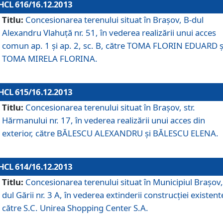
HCL 616/16.12.2013
Titlu:
Concesionarea terenului situat în Braşov, B-dul
Alexandru Vlahuţă nr. 51, în vederea realizării unui acces
comun ap. 1 şi ap. 2, sc. B, către TOMA FLORIN EDUARD ş
TOMA MIRELA FLORINA.
HCL 615/16.12.2013
Titlu:
Concesionarea terenului situat în Braşov, str.
Hărmanului nr. 17, în vederea realizării unui acces din
exterior, către BĂLESCU ALEXANDRU şi BĂLESCU ELENA.
HCL 614/16.12.2013
Titlu:
Concesionarea terenului situat în Municipiul Braşov,
dul Gării nr. 3 A, în vederea extinderii construcţiei existent
către S.C. Unirea Shopping Center S.A.