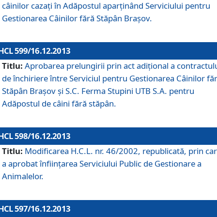
câinilor cazaţi în Adăpostul aparţinând Serviciului pentru
Gestionarea Câinilor fără Stăpân Braşov.
HCL 599/16.12.2013
Titlu:
Aprobarea prelungirii prin act adiţional a contractul
de închiriere între Serviciul pentru Gestionarea Câinilor fă
Stăpân Braşov şi S.C. Ferma Stupini UTB S.A. pentru
Adăpostul de câini fără stăpân.
HCL 598/16.12.2013
Titlu:
Modificarea H.C.L. nr. 46/2002, republicată, prin car
a aprobat înfiinţarea Serviciului Public de Gestionare a
Animalelor.
HCL 597/16.12.2013