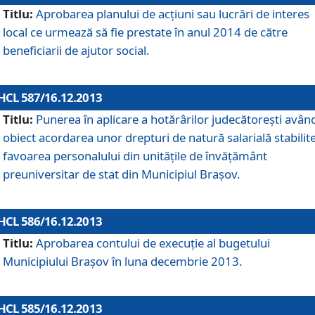
Titlu:
Aprobarea planului de acţiuni sau lucrări de interes
local ce urmează să fie prestate în anul 2014 de către
beneficiarii de ajutor social.
HCL 587/16.12.2013
Titlu:
Punerea în aplicare a hotărârilor judecătoreşti avân
obiect acordarea unor drepturi de natură salarială stabilite
favoarea personalului din unităţile de învăţământ
preuniversitar de stat din Municipiul Braşov.
HCL 586/16.12.2013
Titlu:
Aprobarea contului de execuţie al bugetului
Municipiului Braşov în luna decembrie 2013.
HCL 585/16.12.2013