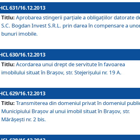
HCL 631/16.12.2013
Titlu:
Aprobarea stingerii parţiale a obligaţiilor datorate d
S.C. Bogdan Invest S.R.L. prin darea în compensare a uno
bunuri imobile.
HCL 630/16.12.2013
Titlu:
Acordarea unui drept de servitute în favoarea
imobilului situat în Braşov, str. Stejerişului nr. 19 A.
HCL 629/16.12.2013
Titlu:
Transmiterea din domeniul privat în domeniul public
Municipiului Braşov al unui imobil situat în Braşov, str.
Mărăşeşti nr. 2 bis.