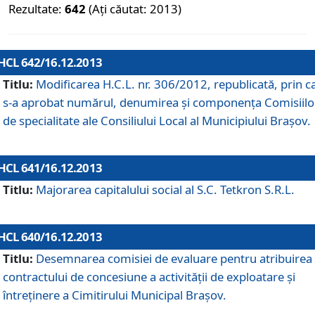
Rezultate:
642
(Ați căutat: 2013)
HCL 642/16.12.2013
Titlu:
Modificarea H.C.L. nr. 306/2012, republicată, prin c
s-a aprobat numărul, denumirea şi componenţa Comisiilo
de specialitate ale Consiliului Local al Municipiului Braşov.
HCL 641/16.12.2013
Titlu:
Majorarea capitalului social al S.C. Tetkron S.R.L.
HCL 640/16.12.2013
Titlu:
Desemnarea comisiei de evaluare pentru atribuirea
contractului de concesiune a activităţii de exploatare şi
întreţinere a Cimitirului Municipal Braşov.