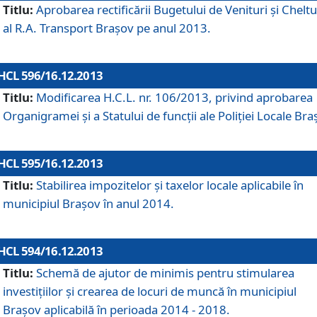
Titlu:
Aprobarea rectificării Bugetului de Venituri şi Cheltui
al R.A. Transport Braşov pe anul 2013.
HCL 596/16.12.2013
Titlu:
Modificarea H.C.L. nr. 106/2013, privind aprobarea
Organigramei şi a Statului de funcţii ale Poliţiei Locale Bra
HCL 595/16.12.2013
Titlu:
Stabilirea impozitelor şi taxelor locale aplicabile în
municipiul Braşov în anul 2014.
HCL 594/16.12.2013
Titlu:
Schemă de ajutor de minimis pentru stimularea
investiţiilor şi crearea de locuri de muncă în municipiul
Braşov aplicabilă în perioada 2014 - 2018.