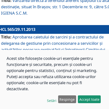
Titlu:
Vânzarea directă a terenului aferent spaţiului cu altă
destinaţie, situat în Braşov, str. 1 Decembrie nr. 9, către S.
IGIENA S.C.M.
HCL 565/29.11.2013
Titlu:
Aprobarea caietului de sarcini şi a contractului de
delegarea de gestiune prin concesionare a serviciilor şi
activităţilor necesare exploatării şi întreţinerii Cimitirului
Municipal Braşov situat în str. Dimitrie Anghel nr. 19.
Acest site folosește cookie-uri esențiale pentru
funcționare și securitate, precum și cookie-uri
opționale pentru statistici, conținut și marketing.
HCL 564/29.11.2013
Puteți accepta sau refuza utilizarea cookie-urilor
Titlu:
Completarea şi modificarea H.C.L. nr. 446/2013, pr
opționale; cookie-urile esențiale nu pot fi
care s-a aprobat studiul de fundamentare pentru
dezactivate.
concesionarea serviciilor de administrare a Cimitirului
Municipal Braşov.
Respinge
Accept toate
Setări