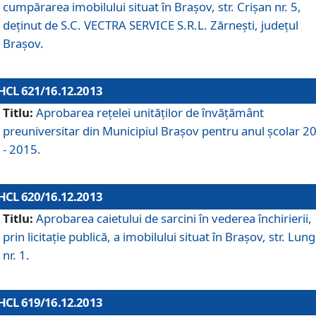
cumpărarea imobilului situat în Braşov, str. Crişan nr. 5,
deţinut de S.C. VECTRA SERVICE S.R.L. Zărneşti, judeţul
Braşov.
HCL 621/16.12.2013
Titlu:
Aprobarea reţelei unităţilor de învăţământ
preuniversitar din Municipiul Braşov pentru anul şcolar 2
- 2015.
HCL 620/16.12.2013
Titlu:
Aprobarea caietului de sarcini în vederea închirierii,
prin licitaţie publică, a imobilului situat în Braşov, str. Lun
nr. 1.
HCL 619/16.12.2013