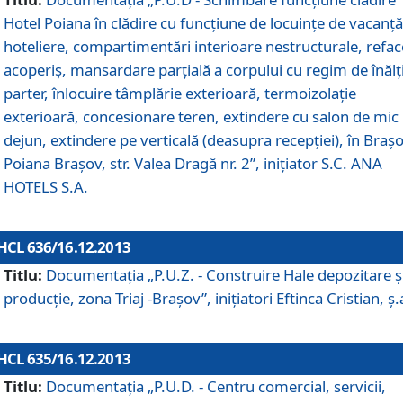
Hotel Poiana în clădire cu funcţiune de locuinţe de vacanţă
hoteliere, compartimentări interioare nestructurale, refa
acoperiş, mansardare parţială a corpului cu regim de înăl
parter, înlocuire tâmplărie exterioară, termoizolaţie
exterioară, concesionare teren, extindere cu salon de mic
dejun, extindere pe verticală (deasupra recepţiei), în Braşo
Poiana Braşov, str. Valea Dragă nr. 2”, iniţiator S.C. ANA
HOTELS S.A.
HCL 636/16.12.2013
Titlu:
Documentaţia „P.U.Z. - Construire Hale depozitare ş
producţie, zona Triaj -Braşov”, iniţiatori Eftinca Cristian, ş.
HCL 635/16.12.2013
Titlu:
Documentaţia „P.U.D. - Centru comercial, servicii,