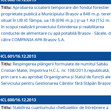
Titlu:
Aprobarea scoaterii temporare din fondul forestier
proprietate publică a Municipiului Braşov a 848 m.p. tere
situat în UB VI Tâmpa, ua 1B (696 m.p.) şi ua 1 Ad (152 m.
în scopul realizării proiectului Extinderea şi reabilitarea
conductei de alimentare cu apă potabilă Braşov - Săcele, 
către COMPANIA APA Braşov S.A.
HCL 601/16.12.2013
Titlu:
Respingerea plângerii formulate de numitul Sabău
Cristian Matei, împotriva H.C.L. nr. 108/2013,republicată,
prin care s-au aprobat Organigrama şi Statul de funcţii ale
Serviciului pentru Gestionarea Câinilor fără Stăpân Braşov
HCL 600/16.12.2013
Titlu:
Stabilirea cuantumului cheltuielilor de întreţinere a