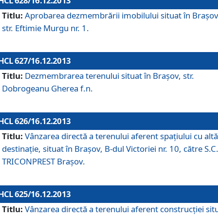
HCL 628/16.12.2013
Titlu:
Aprobarea dezmembrării imobilului situat în Braşov
str. Eftimie Murgu nr. 1.
HCL 627/16.12.2013
Titlu:
Dezmembrarea terenului situat în Braşov, str.
Dobrogeanu Gherea f.n.
HCL 626/16.12.2013
Titlu:
Vânzarea directă a terenului aferent spaţiului cu altă
destinaţie, situat în Braşov, B-dul Victoriei nr. 10, către S.C
TRICONPREST Braşov.
HCL 625/16.12.2013
Titlu:
Vânzarea directă a terenului aferent construcţiei sit