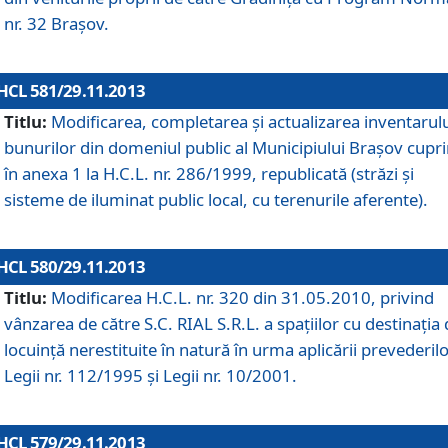
nr. 32 Braşov.
HCL 581/29.11.2013
Titlu:
Modificarea, completarea şi actualizarea inventarul
bunurilor din domeniul public al Municipiului Braşov cupr
în anexa 1 la H.C.L. nr. 286/1999, republicată (străzi şi
sisteme de iluminat public local, cu terenurile aferente).
HCL 580/29.11.2013
Titlu:
Modificarea H.C.L. nr. 320 din 31.05.2010, privind
vânzarea de către S.C. RIAL S.R.L. a spaţiilor cu destinaţia
locuinţă nerestituite în natură în urma aplicării prevederil
Legii nr. 112/1995 şi Legii nr. 10/2001.
HCL 579/29.11.2013