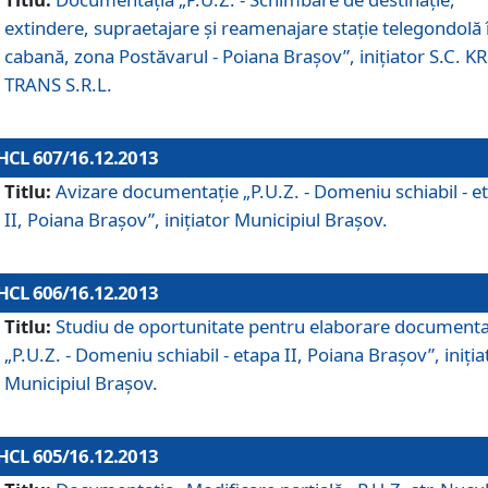
extindere, supraetajare şi reamenajare staţie telegondolă 
cabană, zona Postăvarul - Poiana Braşov”, iniţiator S.C. 
TRANS S.R.L.
HCL 607/16.12.2013
Titlu:
Avizare documentaţie „P.U.Z. - Domeniu schiabil - e
II, Poiana Braşov”, iniţiator Municipiul Braşov.
HCL 606/16.12.2013
Titlu:
Studiu de oportunitate pentru elaborare documenta
„P.U.Z. - Domeniu schiabil - etapa II, Poiana Braşov”, iniţia
Municipiul Braşov.
HCL 605/16.12.2013