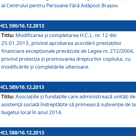
al Centrului pentru Persoane Fără Adăpost Braşov.
HCL 590/16.12.2013
Titlu:
Modificarea şi completarea H.C.L. nr. 12 din
25.01.2013, privind aprobarea acordării prestaţiilor
financiare excepţionale prevăzute de Legea nr. 272/2004,
privind protecţia şi promovarea drepturilor copilului, cu
modificările şi completările ulterioare.
HCL 589/16.12.2013
Titlu:
Asociaţiile şi fundaţiile care administrează unităţi de
asistenţă socială îndreptăţite să primească subvenţie de la
bugetul local în anul 2014.
HCL 588/16.12.2013