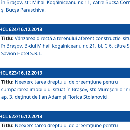
în Braşov, str. Mihail Kogălniceanu nr. 11, către Bucşa Cor
şi Bucşa Paraschiva.
HCL 624/16.12.2013
Titlu:
Vânzarea directă a terenului aferent construcţiei sit
în Braşov, B-dul Mihail Kogalniceanu nr. 21, bl. C 6, către S
Savion Hotel S.R.L.
HCL 623/16.12.2013
Titlu:
Neexercitarea dreptului de preemţiune pentru
cumpărarea imobilului situat în Braşov, str. Mureşenilor nr
ap. 3, deţinut de Ilan Adam şi Florica Stoianovici.
HCL 622/16.12.2013
Titlu:
Neexercitarea dreptului de preemţiune pentru