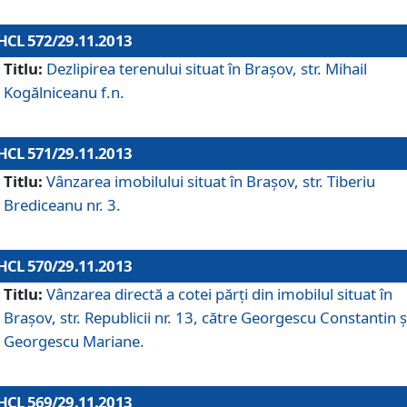
HCL 572/29.11.2013
Titlu:
Dezlipirea terenului situat în Braşov, str. Mihail
Kogălniceanu f.n.
HCL 571/29.11.2013
Titlu:
Vânzarea imobilului situat în Braşov, str. Tiberiu
Brediceanu nr. 3.
HCL 570/29.11.2013
Titlu:
Vânzarea directă a cotei părţi din imobilul situat în
Braşov, str. Republicii nr. 13, către Georgescu Constantin ş
Georgescu Mariane.
HCL 569/29.11.2013