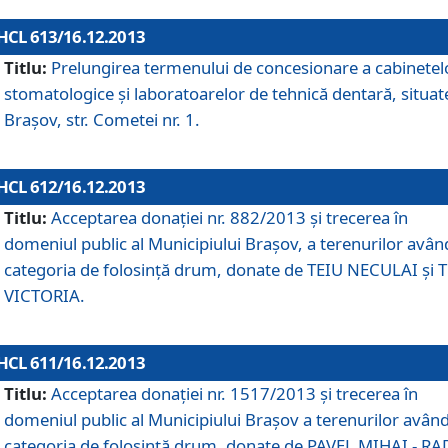
HCL 613/16.12.2013
Titlu:
Prelungirea termenului de concesionare a cabinetel
stomatologice şi laboratoarelor de tehnică dentară, situat
Braşov, str. Cometei nr. 1.
HCL 612/16.12.2013
Titlu:
Acceptarea donaţiei nr. 882/2013 şi trecerea în
domeniul public al Municipiului Braşov, a terenurilor avân
categoria de folosinţă drum, donate de TEIU NECULAI şi 
VICTORIA.
HCL 611/16.12.2013
Titlu:
Acceptarea donaţiei nr. 1517/2013 şi trecerea în
domeniul public al Municipiului Braşov a terenurilor avân
categoria de folosinţă drum, donate de PAVEL MIHAI - R