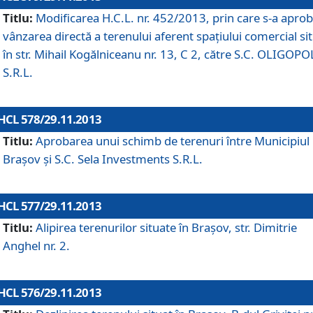
Titlu:
Modificarea H.C.L. nr. 452/2013, prin care s-a aprob
vânzarea directă a terenului aferent spaţiului comercial si
în str. Mihail Kogălniceanu nr. 13, C 2, către S.C. OLIGOPO
S.R.L.
HCL 578/29.11.2013
Titlu:
Aprobarea unui schimb de terenuri între Municipiul
Braşov şi S.C. Sela Investments S.R.L.
HCL 577/29.11.2013
Titlu:
Alipirea terenurilor situate în Braşov, str. Dimitrie
Anghel nr. 2.
HCL 576/29.11.2013