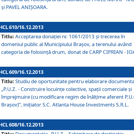
şi PAVEL ANIŞOARA.
HCL 610/16.12.2013
Titlu:
Acceptarea donaţiei nr. 1061/2013 şi trecerea în
domeniul public al Municipiului Braşov, a terenului având
categoria de folosinţă drum, donat de CARP CIPRIAN - IO
HCL 609/16.12.2013
Titlu:
Studiu de oportunitate pentru elaborare documenta
„P.U.Z. - Construire locuinţe colective, spaţii comerciale şi
împrejmuire (cu modificare regim de înălţime aferent P.U.
Braşov)”, iniţiator S.C. Atlanta House Investments S.R.L.
HCL 608/16.12.2013
Titlu:
Documentaţia „P.U.Z. - Schimbare de destinaţie,