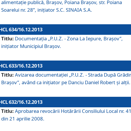
alimentaţie publică, Braşov, Poiana Braşov, str. Poiana
Soarelui nr. 28”, iniţiator S.C. SINAIA S.A.
HCL 634/16.12.2013
Titlu:
Documentaţia „P.U.Z. - Zona La Iepure, Braşov”,
iniţiator Municipiul Braşov.
HCL 633/16.12.2013
Titlu:
Avizarea documentaţiei „P.U.Z. - Strada După Grădin
Braşov”, având ca iniţiator pe Danciu Daniel Robert şi alţii.
HCL 632/16.12.2013
Titlu:
Aprobarea revocării Hotărârii Consiliului Local nr. 4
din 21 aprilie 2008.