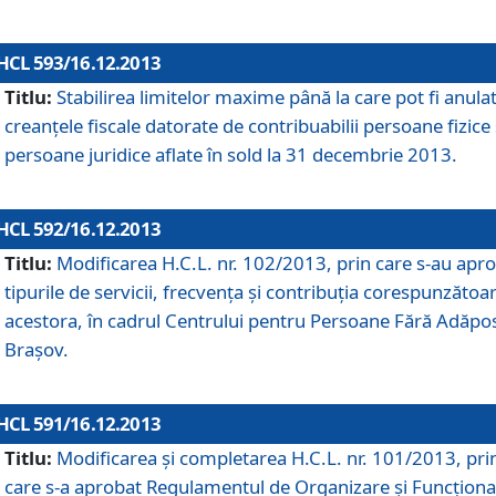
HCL 593/16.12.2013
Titlu:
Stabilirea limitelor maxime până la care pot fi anula
creanţele fiscale datorate de contribuabilii persoane fizice 
persoane juridice aflate în sold la 31 decembrie 2013.
HCL 592/16.12.2013
Titlu:
Modificarea H.C.L. nr. 102/2013, prin care s-au apr
tipurile de servicii, frecvenţa şi contribuţia corespunzătoa
acestora, în cadrul Centrului pentru Persoane Fără Adăpo
Braşov.
HCL 591/16.12.2013
Titlu:
Modificarea şi completarea H.C.L. nr. 101/2013, pri
care s-a aprobat Regulamentul de Organizare şi Funcţion