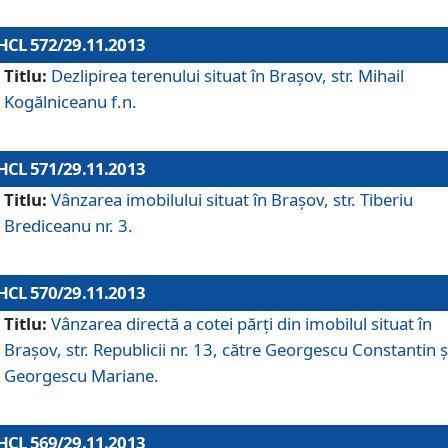
HCL 572/29.11.2013
Titlu:
Dezlipirea terenului situat în Braşov, str. Mihail
Kogălniceanu f.n.
HCL 571/29.11.2013
Titlu:
Vânzarea imobilului situat în Braşov, str. Tiberiu
Brediceanu nr. 3.
HCL 570/29.11.2013
Titlu:
Vânzarea directă a cotei părţi din imobilul situat în
Braşov, str. Republicii nr. 13, către Georgescu Constantin ş
Georgescu Mariane.
HCL 569/29.11.2013