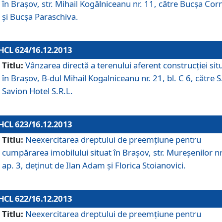
în Braşov, str. Mihail Kogălniceanu nr. 11, către Bucşa Cor
şi Bucşa Paraschiva.
HCL 624/16.12.2013
Titlu:
Vânzarea directă a terenului aferent construcţiei sit
în Braşov, B-dul Mihail Kogalniceanu nr. 21, bl. C 6, către S
Savion Hotel S.R.L.
HCL 623/16.12.2013
Titlu:
Neexercitarea dreptului de preemţiune pentru
cumpărarea imobilului situat în Braşov, str. Mureşenilor nr
ap. 3, deţinut de Ilan Adam şi Florica Stoianovici.
HCL 622/16.12.2013
Titlu:
Neexercitarea dreptului de preemţiune pentru