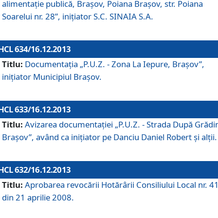
alimentaţie publică, Braşov, Poiana Braşov, str. Poiana
Soarelui nr. 28”, iniţiator S.C. SINAIA S.A.
HCL 634/16.12.2013
Titlu:
Documentaţia „P.U.Z. - Zona La Iepure, Braşov”,
iniţiator Municipiul Braşov.
HCL 633/16.12.2013
Titlu:
Avizarea documentaţiei „P.U.Z. - Strada După Grădin
Braşov”, având ca iniţiator pe Danciu Daniel Robert şi alţii.
HCL 632/16.12.2013
Titlu:
Aprobarea revocării Hotărârii Consiliului Local nr. 4
din 21 aprilie 2008.