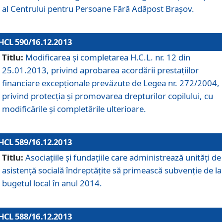
al Centrului pentru Persoane Fără Adăpost Braşov.
HCL 590/16.12.2013
Titlu:
Modificarea şi completarea H.C.L. nr. 12 din
25.01.2013, privind aprobarea acordării prestaţiilor
financiare excepţionale prevăzute de Legea nr. 272/2004,
privind protecţia şi promovarea drepturilor copilului, cu
modificările şi completările ulterioare.
HCL 589/16.12.2013
Titlu:
Asociaţiile şi fundaţiile care administrează unităţi de
asistenţă socială îndreptăţite să primească subvenţie de la
bugetul local în anul 2014.
HCL 588/16.12.2013