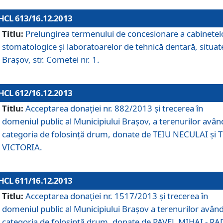
HCL 613/16.12.2013
Titlu:
Prelungirea termenului de concesionare a cabinetel
stomatologice şi laboratoarelor de tehnică dentară, situat
Braşov, str. Cometei nr. 1.
HCL 612/16.12.2013
Titlu:
Acceptarea donaţiei nr. 882/2013 şi trecerea în
domeniul public al Municipiului Braşov, a terenurilor avân
categoria de folosinţă drum, donate de TEIU NECULAI şi 
VICTORIA.
HCL 611/16.12.2013
Titlu:
Acceptarea donaţiei nr. 1517/2013 şi trecerea în
domeniul public al Municipiului Braşov a terenurilor avân
categoria de folosinţă drum, donate de PAVEL MIHAI - R