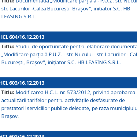
Titlu:
Documentaţia „Modificare parţială - P.U.Z. str. Nucul
str. Lacurilor -Calea Bucureşti, Braşov”, iniţiator S.C. HB
LEASING S.R.L.
HCL 604/16.12.2013
Titlu:
Studiu de oportunitate pentru elaborare documenta
„Modificare parţială P.U.Z. - str. Nucului - str. Lacurilor - Ca
Bucureşti, Braşov”, iniţiator S.C. HB LEASING S.R.L.
HCL 603/16.12.2013
Titlu:
Modificarea H.C.L. nr. 573/2012, privind aprobarea
actualizării tarifelor pentru activităţile desfăşurate de
prestatorii serviciilor publice delegate, pe raza municipiulu
Braşov.
HCL 602/16.12.2013