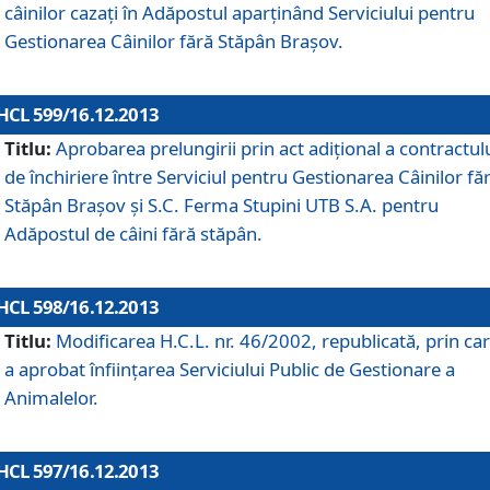
câinilor cazaţi în Adăpostul aparţinând Serviciului pentru
Gestionarea Câinilor fără Stăpân Braşov.
HCL 599/16.12.2013
Titlu:
Aprobarea prelungirii prin act adiţional a contractul
de închiriere între Serviciul pentru Gestionarea Câinilor fă
Stăpân Braşov şi S.C. Ferma Stupini UTB S.A. pentru
Adăpostul de câini fără stăpân.
HCL 598/16.12.2013
Titlu:
Modificarea H.C.L. nr. 46/2002, republicată, prin car
a aprobat înfiinţarea Serviciului Public de Gestionare a
Animalelor.
HCL 597/16.12.2013