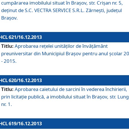
cumpărarea imobilului situat în Braşov, str. Crişan nr. 5,
deţinut de S.C. VECTRA SERVICE S.R.L. Zărneşti, judeţul
Braşov.
HCL 621/16.12.2013
Titlu:
Aprobarea reţelei unităţilor de învăţământ
preuniversitar din Municipiul Braşov pentru anul şcolar 2
- 2015.
HCL 620/16.12.2013
Titlu:
Aprobarea caietului de sarcini în vederea închirierii,
prin licitaţie publică, a imobilului situat în Braşov, str. Lun
nr. 1.
HCL 619/16.12.2013