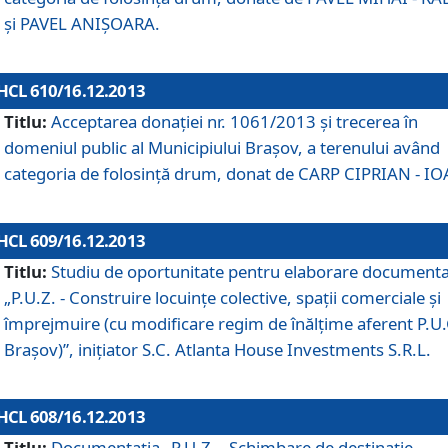
şi PAVEL ANIŞOARA.
HCL 610/16.12.2013
Titlu:
Acceptarea donaţiei nr. 1061/2013 şi trecerea în
domeniul public al Municipiului Braşov, a terenului având
categoria de folosinţă drum, donat de CARP CIPRIAN - IO
HCL 609/16.12.2013
Titlu:
Studiu de oportunitate pentru elaborare documenta
„P.U.Z. - Construire locuinţe colective, spaţii comerciale şi
împrejmuire (cu modificare regim de înălţime aferent P.U.
Braşov)”, iniţiator S.C. Atlanta House Investments S.R.L.
HCL 608/16.12.2013
Titlu:
Documentaţia „P.U.Z. - Schimbare de destinaţie,