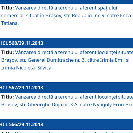
Titlu:
Vânzarea directă a terenului aferent spaţiului
comercial, situat în Braşov, str. Republicii nr. 9, către Enea
Tatiana.
HCL 568/29.11.2013
Titlu:
Vânzarea directă a terenului aferent locuinţei situate
Braşov, str. General Dumitrache nr. 3, către Irimia Emil şi
Irimia Nicoleta- Silvica.
HCL 567/29.11.2013
Titlu:
Vânzarea directă a terenului aferent locuinţei situate
Braşov, str. Gheorghe Doja nr. 3 A, către Nyaguly Erno-Br
HCL 566/29.11.2013