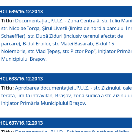
HCL 639/16.12.2013
Titlu:
Documentaţia „P.U.Z. - Zona Centrală: str. Iuliu Man
str. Nicolae Iorga, Şirul Livezii (limita de nord a parcului In
Schaeffler), str. După Ziduri (inclusiv terenul afectat de
parcare), B-dul Eroilor, str. Matei Basarab, B-dul 15
Noiembrie, str. Vlad Ţepeş, str. Pictor Pop”, iniţiator Primă
Municipiului Braşov.
HCL 638/16.12.2013
Titlu:
Aprobarea documentaţiei „P.U.Z. - str. Zizinului, cal
ferată, limita intravilan, Braşov, zona sudică a str. Zizinului
iniţiator Primăria Municipiului Braşov.
HCL 637/16.12.2013
Titlu:
Documentaţia „P.U.D - Schimbare funcţiune clădire