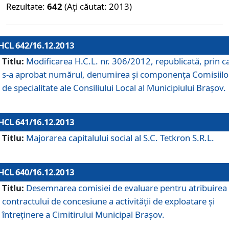
Rezultate:
642
(Ați căutat: 2013)
HCL 642/16.12.2013
Titlu:
Modificarea H.C.L. nr. 306/2012, republicată, prin c
s-a aprobat numărul, denumirea şi componenţa Comisiilo
de specialitate ale Consiliului Local al Municipiului Braşov.
HCL 641/16.12.2013
Titlu:
Majorarea capitalului social al S.C. Tetkron S.R.L.
HCL 640/16.12.2013
Titlu:
Desemnarea comisiei de evaluare pentru atribuirea
contractului de concesiune a activităţii de exploatare şi
întreţinere a Cimitirului Municipal Braşov.