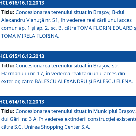
HCL 616/16.12.2013
Titlu:
Concesionarea terenului situat în Braşov, B-dul
Alexandru Vlahuţă nr. 51, în vederea realizării unui acces
comun ap. 1 şi ap. 2, sc. B, către TOMA FLORIN EDUARD ş
TOMA MIRELA FLORINA.
HCL 615/16.12.2013
Titlu:
Concesionarea terenului situat în Braşov, str.
Hărmanului nr. 17, în vederea realizării unui acces din
exterior, către BĂLESCU ALEXANDRU şi BĂLESCU ELENA.
HCL 614/16.12.2013
Titlu:
Concesionarea terenului situat în Municipiul Braşov,
dul Gării nr. 3 A, în vederea extinderii construcţiei existent
către S.C. Unirea Shopping Center S.A.