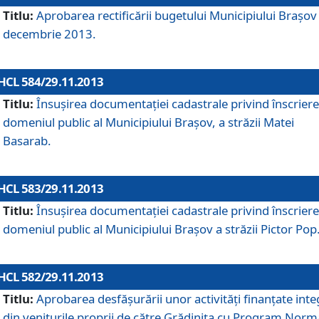
Titlu:
Aprobarea rectificării bugetului Municipiului Braşov 
decembrie 2013.
HCL 584/29.11.2013
Titlu:
Însuşirea documentaţiei cadastrale privind înscriere
domeniul public al Municipiului Braşov, a străzii Matei
Basarab.
HCL 583/29.11.2013
Titlu:
Însuşirea documentaţiei cadastrale privind înscriere
domeniul public al Municipiului Braşov a străzii Pictor Pop
HCL 582/29.11.2013
Titlu:
Aprobarea desfăşurării unor activităţi finanţate inte
din veniturile proprii de către Grădiniţa cu Program Norm