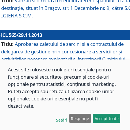
Titlu:
Vânzarea directă a terenului aferent spaţiului cu altă
destinaţie, situat în Braşov, str. 1 Decembrie nr. 9, către S.
IGIENA S.C.M.
HCL 565/29.11.2013
Titlu:
Aprobarea caietului de sarcini şi a contractului de
delegarea de gestiune prin concesionare a serviciilor şi
activităţilor necesare exploatării şi întreţinerii Cimitirului
Municipal Braşov situat în str. Dimitrie Anghel nr. 19.
Acest site folosește cookie-uri esențiale pentru
funcționare și securitate, precum și cookie-uri
opționale pentru statistici, conținut și marketing.
HCL 564/29.11.2013
Puteți accepta sau refuza utilizarea cookie-urilor
Titlu:
Completarea şi modificarea H.C.L. nr. 446/2013, pr
opționale; cookie-urile esențiale nu pot fi
care s-a aprobat studiul de fundamentare pentru
dezactivate.
concesionarea serviciilor de administrare a Cimitirului
Municipal Braşov.
Respinge
Accept toate
Setări