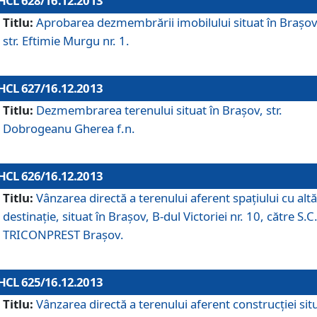
HCL 628/16.12.2013
Titlu:
Aprobarea dezmembrării imobilului situat în Braşov
str. Eftimie Murgu nr. 1.
HCL 627/16.12.2013
Titlu:
Dezmembrarea terenului situat în Braşov, str.
Dobrogeanu Gherea f.n.
HCL 626/16.12.2013
Titlu:
Vânzarea directă a terenului aferent spaţiului cu altă
destinaţie, situat în Braşov, B-dul Victoriei nr. 10, către S.C
TRICONPREST Braşov.
HCL 625/16.12.2013
Titlu:
Vânzarea directă a terenului aferent construcţiei sit