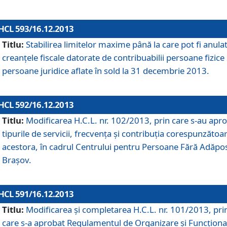
HCL 593/16.12.2013
Titlu:
Stabilirea limitelor maxime până la care pot fi anula
creanţele fiscale datorate de contribuabilii persoane fizice 
persoane juridice aflate în sold la 31 decembrie 2013.
HCL 592/16.12.2013
Titlu:
Modificarea H.C.L. nr. 102/2013, prin care s-au apr
tipurile de servicii, frecvenţa şi contribuţia corespunzătoa
acestora, în cadrul Centrului pentru Persoane Fără Adăpo
Braşov.
HCL 591/16.12.2013
Titlu:
Modificarea şi completarea H.C.L. nr. 101/2013, pri
care s-a aprobat Regulamentul de Organizare şi Funcţion