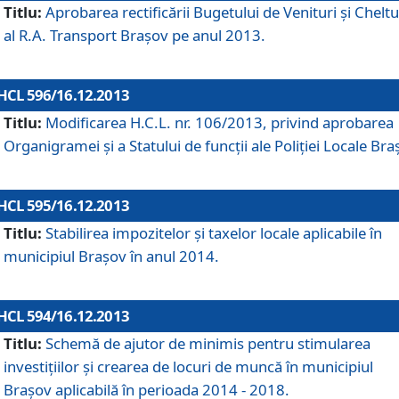
Titlu:
Aprobarea rectificării Bugetului de Venituri şi Cheltui
al R.A. Transport Braşov pe anul 2013.
HCL 596/16.12.2013
Titlu:
Modificarea H.C.L. nr. 106/2013, privind aprobarea
Organigramei şi a Statului de funcţii ale Poliţiei Locale Bra
HCL 595/16.12.2013
Titlu:
Stabilirea impozitelor şi taxelor locale aplicabile în
municipiul Braşov în anul 2014.
HCL 594/16.12.2013
Titlu:
Schemă de ajutor de minimis pentru stimularea
investiţiilor şi crearea de locuri de muncă în municipiul
Braşov aplicabilă în perioada 2014 - 2018.