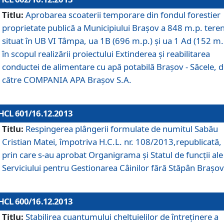
Titlu:
Aprobarea scoaterii temporare din fondul forestier
proprietate publică a Municipiului Braşov a 848 m.p. tere
situat în UB VI Tâmpa, ua 1B (696 m.p.) şi ua 1 Ad (152 m.
în scopul realizării proiectului Extinderea şi reabilitarea
conductei de alimentare cu apă potabilă Braşov - Săcele, 
către COMPANIA APA Braşov S.A.
HCL 601/16.12.2013
Titlu:
Respingerea plângerii formulate de numitul Sabău
Cristian Matei, împotriva H.C.L. nr. 108/2013,republicată,
prin care s-au aprobat Organigrama şi Statul de funcţii ale
Serviciului pentru Gestionarea Câinilor fără Stăpân Braşov
HCL 600/16.12.2013
Titlu:
Stabilirea cuantumului cheltuielilor de întreţinere a