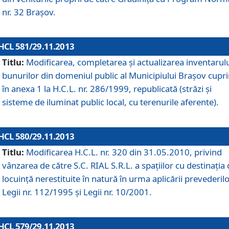
nr. 32 Braşov.
HCL 581/29.11.2013
Titlu:
Modificarea, completarea şi actualizarea inventarul
bunurilor din domeniul public al Municipiului Braşov cupr
în anexa 1 la H.C.L. nr. 286/1999, republicată (străzi şi
sisteme de iluminat public local, cu terenurile aferente).
HCL 580/29.11.2013
Titlu:
Modificarea H.C.L. nr. 320 din 31.05.2010, privind
vânzarea de către S.C. RIAL S.R.L. a spaţiilor cu destinaţia
locuinţă nerestituite în natură în urma aplicării prevederil
Legii nr. 112/1995 şi Legii nr. 10/2001.
HCL 579/29.11.2013