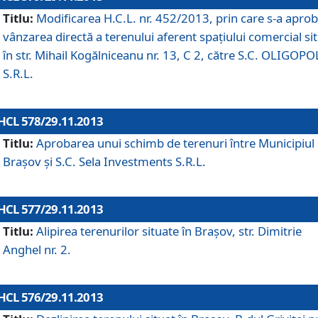
Titlu:
Modificarea H.C.L. nr. 452/2013, prin care s-a aprob
vânzarea directă a terenului aferent spaţiului comercial si
în str. Mihail Kogălniceanu nr. 13, C 2, către S.C. OLIGOPO
S.R.L.
HCL 578/29.11.2013
Titlu:
Aprobarea unui schimb de terenuri între Municipiul
Braşov şi S.C. Sela Investments S.R.L.
HCL 577/29.11.2013
Titlu:
Alipirea terenurilor situate în Braşov, str. Dimitrie
Anghel nr. 2.
HCL 576/29.11.2013