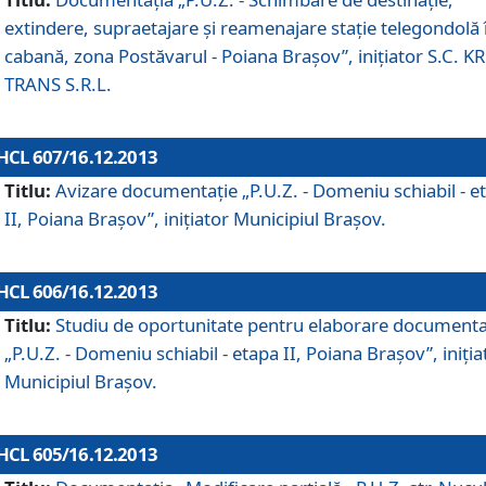
extindere, supraetajare şi reamenajare staţie telegondolă 
cabană, zona Postăvarul - Poiana Braşov”, iniţiator S.C. 
TRANS S.R.L.
HCL 607/16.12.2013
Titlu:
Avizare documentaţie „P.U.Z. - Domeniu schiabil - e
II, Poiana Braşov”, iniţiator Municipiul Braşov.
HCL 606/16.12.2013
Titlu:
Studiu de oportunitate pentru elaborare documenta
„P.U.Z. - Domeniu schiabil - etapa II, Poiana Braşov”, iniţia
Municipiul Braşov.
HCL 605/16.12.2013