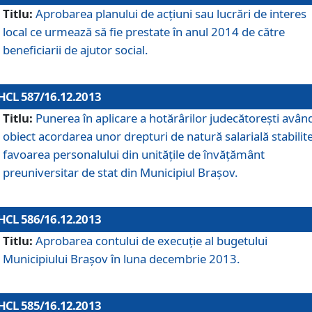
Titlu:
Aprobarea planului de acţiuni sau lucrări de interes
local ce urmează să fie prestate în anul 2014 de către
beneficiarii de ajutor social.
HCL 587/16.12.2013
Titlu:
Punerea în aplicare a hotărârilor judecătoreşti avân
obiect acordarea unor drepturi de natură salarială stabilite
favoarea personalului din unităţile de învăţământ
preuniversitar de stat din Municipiul Braşov.
HCL 586/16.12.2013
Titlu:
Aprobarea contului de execuţie al bugetului
Municipiului Braşov în luna decembrie 2013.
HCL 585/16.12.2013