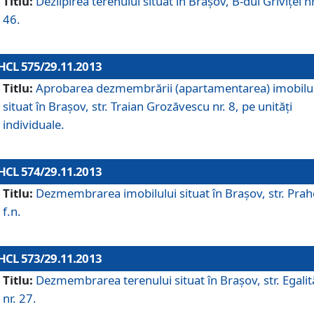
Titlu:
Dezlipirea terenului situat în Braşov, B-dul Griviţei nr
46.
HCL 575/29.11.2013
Titlu:
Aprobarea dezmembrării (apartamentarea) imobilu
situat în Braşov, str. Traian Grozăvescu nr. 8, pe unităţi
individuale.
HCL 574/29.11.2013
Titlu:
Dezmembrarea imobilului situat în Braşov, str. Pra
f.n.
HCL 573/29.11.2013
Titlu:
Dezmembrarea terenului situat în Braşov, str. Egalită
nr. 27.