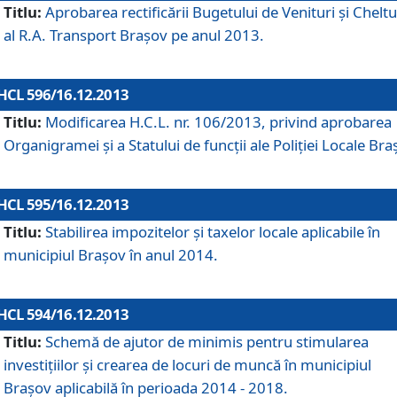
Titlu:
Aprobarea rectificării Bugetului de Venituri şi Cheltui
al R.A. Transport Braşov pe anul 2013.
HCL 596/16.12.2013
Titlu:
Modificarea H.C.L. nr. 106/2013, privind aprobarea
Organigramei şi a Statului de funcţii ale Poliţiei Locale Bra
HCL 595/16.12.2013
Titlu:
Stabilirea impozitelor şi taxelor locale aplicabile în
municipiul Braşov în anul 2014.
HCL 594/16.12.2013
Titlu:
Schemă de ajutor de minimis pentru stimularea
investiţiilor şi crearea de locuri de muncă în municipiul
Braşov aplicabilă în perioada 2014 - 2018.