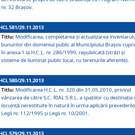
nr. 32 Braşov.
HCL 581/29.11.2013
Titlu:
Modificarea, completarea şi actualizarea inventarul
bunurilor din domeniul public al Municipiului Braşov cupr
în anexa 1 la H.C.L. nr. 286/1999, republicată (străzi şi
sisteme de iluminat public local, cu terenurile aferente).
HCL 580/29.11.2013
Titlu:
Modificarea H.C.L. nr. 320 din 31.05.2010, privind
vânzarea de către S.C. RIAL S.R.L. a spaţiilor cu destinaţia
locuinţă nerestituite în natură în urma aplicării prevederil
Legii nr. 112/1995 şi Legii nr. 10/2001.
HCL 579/29.11.2013