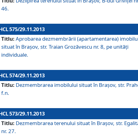
Titlu:
Dezlipirea terenului situat în Braşov, B-dul Griviţei nr
46.
HCL 575/29.11.2013
Titlu:
Aprobarea dezmembrării (apartamentarea) imobilu
situat în Braşov, str. Traian Grozăvescu nr. 8, pe unităţi
individuale.
HCL 574/29.11.2013
Titlu:
Dezmembrarea imobilului situat în Braşov, str. Pra
f.n.
HCL 573/29.11.2013
Titlu:
Dezmembrarea terenului situat în Braşov, str. Egalită
nr. 27.