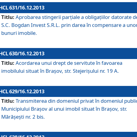
HCL 631/16.12.2013
Titlu:
Aprobarea stingerii parţiale a obligaţiilor datorate d
S.C. Bogdan Invest S.R.L. prin darea în compensare a uno
bunuri imobile.
HCL 630/16.12.2013
Titlu:
Acordarea unui drept de servitute în favoarea
imobilului situat în Braşov, str. Stejerişului nr. 19 A.
HCL 629/16.12.2013
Titlu:
Transmiterea din domeniul privat în domeniul public
Municipiului Braşov al unui imobil situat în Braşov, str.
Mărăşeşti nr. 2 bis.