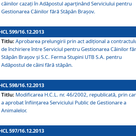
câinilor cazaţi în Adăpostul aparţinând Serviciului pentru
Gestionarea Câinilor fără Stăpân Braşov.
HCL 599/16.12.2013
Titlu:
Aprobarea prelungirii prin act adiţional a contractul
de închiriere între Serviciul pentru Gestionarea Câinilor fă
Stăpân Braşov şi S.C. Ferma Stupini UTB S.A. pentru
Adăpostul de câini fără stăpân.
HCL 598/16.12.2013
Titlu:
Modificarea H.C.L. nr. 46/2002, republicată, prin car
a aprobat înfiinţarea Serviciului Public de Gestionare a
Animalelor.
HCL 597/16.12.2013