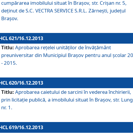
cumpărarea imobilului situat în Braşov, str. Crişan nr. 5,
deţinut de S.C. VECTRA SERVICE S.R.L. Zărneşti, judeţul
Braşov.
HCL 621/16.12.2013
Titlu:
Aprobarea reţelei unităţilor de învăţământ
preuniversitar din Municipiul Braşov pentru anul şcolar 2
- 2015.
HCL 620/16.12.2013
Titlu:
Aprobarea caietului de sarcini în vederea închirierii,
prin licitaţie publică, a imobilului situat în Braşov, str. Lun
nr. 1.
HCL 619/16.12.2013