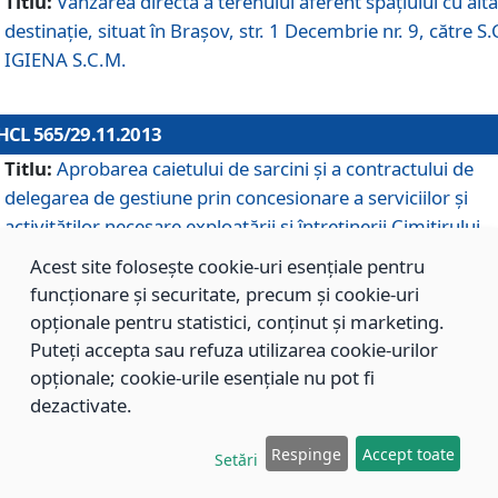
Titlu:
Vânzarea directă a terenului aferent spaţiului cu altă
destinaţie, situat în Braşov, str. 1 Decembrie nr. 9, către S.
IGIENA S.C.M.
HCL 565/29.11.2013
Titlu:
Aprobarea caietului de sarcini şi a contractului de
delegarea de gestiune prin concesionare a serviciilor şi
activităţilor necesare exploatării şi întreţinerii Cimitirului
Municipal Braşov situat în str. Dimitrie Anghel nr. 19.
Acest site folosește cookie-uri esențiale pentru
funcționare și securitate, precum și cookie-uri
opționale pentru statistici, conținut și marketing.
HCL 564/29.11.2013
Puteți accepta sau refuza utilizarea cookie-urilor
Titlu:
Completarea şi modificarea H.C.L. nr. 446/2013, pr
opționale; cookie-urile esențiale nu pot fi
care s-a aprobat studiul de fundamentare pentru
dezactivate.
concesionarea serviciilor de administrare a Cimitirului
Municipal Braşov.
Respinge
Accept toate
Setări