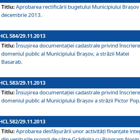
Titlu:
Aprobarea rectificării bugetului Municipiului Braşov 
decembrie 2013.
HCL 584/29.11.2013
Titlu:
Însuşirea documentaţiei cadastrale privind înscriere
domeniul public al Municipiului Braşov, a străzii Matei
Basarab.
HCL 583/29.11.2013
Titlu:
Însuşirea documentaţiei cadastrale privind înscriere
domeniul public al Municipiului Braşov a străzii Pictor Pop
HCL 582/29.11.2013
Titlu:
Aprobarea desfăşurării unor activităţi finanţate inte
din veniturile proprii de către Grădiniţa cu Program Norm