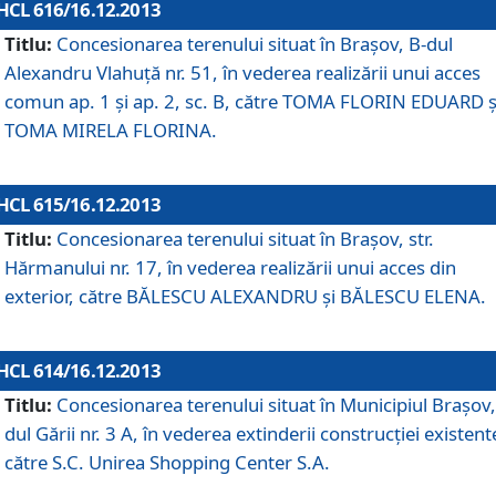
HCL 616/16.12.2013
Titlu:
Concesionarea terenului situat în Braşov, B-dul
Alexandru Vlahuţă nr. 51, în vederea realizării unui acces
comun ap. 1 şi ap. 2, sc. B, către TOMA FLORIN EDUARD ş
TOMA MIRELA FLORINA.
HCL 615/16.12.2013
Titlu:
Concesionarea terenului situat în Braşov, str.
Hărmanului nr. 17, în vederea realizării unui acces din
exterior, către BĂLESCU ALEXANDRU şi BĂLESCU ELENA.
HCL 614/16.12.2013
Titlu:
Concesionarea terenului situat în Municipiul Braşov,
dul Gării nr. 3 A, în vederea extinderii construcţiei existent
către S.C. Unirea Shopping Center S.A.