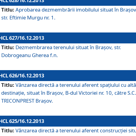
HCL 628/16.12.2013
Titlu:
Aprobarea dezmembrării imobilului situat în Braşov
str. Eftimie Murgu nr. 1.
HCL 627/16.12.2013
Titlu:
Dezmembrarea terenului situat în Braşov, str.
Dobrogeanu Gherea f.n.
HCL 626/16.12.2013
Titlu:
Vânzarea directă a terenului aferent spaţiului cu altă
destinaţie, situat în Braşov, B-dul Victoriei nr. 10, către S.C
TRICONPREST Braşov.
HCL 625/16.12.2013
Titlu:
Vânzarea directă a terenului aferent construcţiei sit