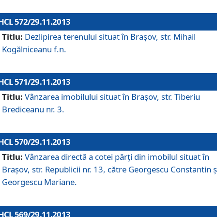
HCL 572/29.11.2013
Titlu:
Dezlipirea terenului situat în Braşov, str. Mihail
Kogălniceanu f.n.
HCL 571/29.11.2013
Titlu:
Vânzarea imobilului situat în Braşov, str. Tiberiu
Brediceanu nr. 3.
HCL 570/29.11.2013
Titlu:
Vânzarea directă a cotei părţi din imobilul situat în
Braşov, str. Republicii nr. 13, către Georgescu Constantin ş
Georgescu Mariane.
HCL 569/29.11.2013