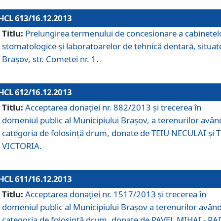
HCL 613/16.12.2013
Titlu:
Prelungirea termenului de concesionare a cabinetel
stomatologice şi laboratoarelor de tehnică dentară, situat
Braşov, str. Cometei nr. 1.
HCL 612/16.12.2013
Titlu:
Acceptarea donaţiei nr. 882/2013 şi trecerea în
domeniul public al Municipiului Braşov, a terenurilor avân
categoria de folosinţă drum, donate de TEIU NECULAI şi 
VICTORIA.
HCL 611/16.12.2013
Titlu:
Acceptarea donaţiei nr. 1517/2013 şi trecerea în
domeniul public al Municipiului Braşov a terenurilor avân
categoria de folosinţă drum, donate de PAVEL MIHAI - R