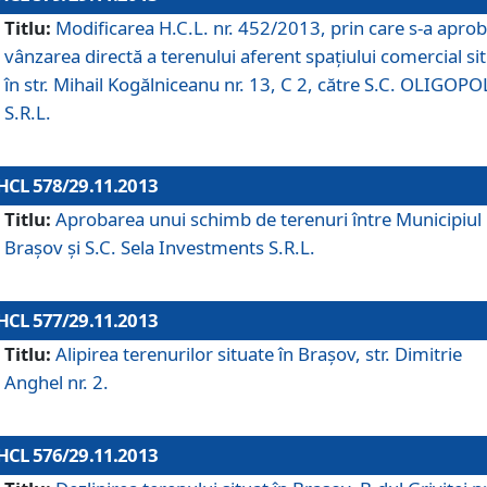
Titlu:
Modificarea H.C.L. nr. 452/2013, prin care s-a aprob
vânzarea directă a terenului aferent spaţiului comercial si
în str. Mihail Kogălniceanu nr. 13, C 2, către S.C. OLIGOPO
S.R.L.
HCL 578/29.11.2013
Titlu:
Aprobarea unui schimb de terenuri între Municipiul
Braşov şi S.C. Sela Investments S.R.L.
HCL 577/29.11.2013
Titlu:
Alipirea terenurilor situate în Braşov, str. Dimitrie
Anghel nr. 2.
HCL 576/29.11.2013