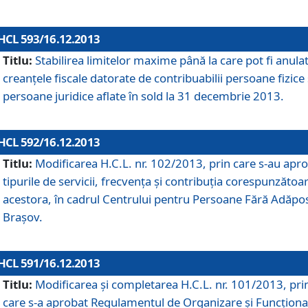
HCL 593/16.12.2013
Titlu:
Stabilirea limitelor maxime până la care pot fi anula
creanţele fiscale datorate de contribuabilii persoane fizice 
persoane juridice aflate în sold la 31 decembrie 2013.
HCL 592/16.12.2013
Titlu:
Modificarea H.C.L. nr. 102/2013, prin care s-au apr
tipurile de servicii, frecvenţa şi contribuţia corespunzătoa
acestora, în cadrul Centrului pentru Persoane Fără Adăpo
Braşov.
HCL 591/16.12.2013
Titlu:
Modificarea şi completarea H.C.L. nr. 101/2013, pri
care s-a aprobat Regulamentul de Organizare şi Funcţion