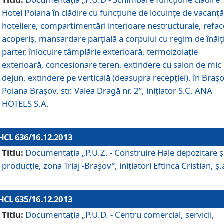
Hotel Poiana în clădire cu funcţiune de locuinţe de vacanţă
hoteliere, compartimentări interioare nestructurale, refa
acoperiş, mansardare parţială a corpului cu regim de înăl
parter, înlocuire tâmplărie exterioară, termoizolaţie
exterioară, concesionare teren, extindere cu salon de mic
dejun, extindere pe verticală (deasupra recepţiei), în Braşo
Poiana Braşov, str. Valea Dragă nr. 2”, iniţiator S.C. ANA
HOTELS S.A.
HCL 636/16.12.2013
Titlu:
Documentaţia „P.U.Z. - Construire Hale depozitare ş
producţie, zona Triaj -Braşov”, iniţiatori Eftinca Cristian, ş.
HCL 635/16.12.2013
Titlu:
Documentaţia „P.U.D. - Centru comercial, servicii,