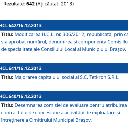
Rezultate:
642
(Ați căutat: 2013)
HCL 642/16.12.2013
Titlu:
Modificarea H.C.L. nr. 306/2012, republicată, prin c
s-a aprobat numărul, denumirea şi componenţa Comisiilo
de specialitate ale Consiliului Local al Municipiului Braşov.
HCL 641/16.12.2013
Titlu:
Majorarea capitalului social al S.C. Tetkron S.R.L.
HCL 640/16.12.2013
Titlu:
Desemnarea comisiei de evaluare pentru atribuirea
contractului de concesiune a activităţii de exploatare şi
întreţinere a Cimitirului Municipal Braşov.