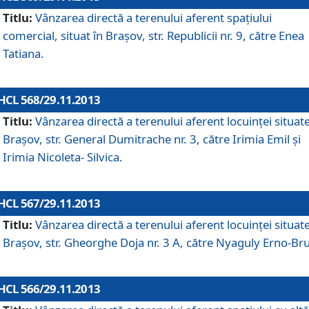
Titlu:
Vânzarea directă a terenului aferent spaţiului
comercial, situat în Braşov, str. Republicii nr. 9, către Enea
Tatiana.
HCL 568/29.11.2013
Titlu:
Vânzarea directă a terenului aferent locuinţei situate
Braşov, str. General Dumitrache nr. 3, către Irimia Emil şi
Irimia Nicoleta- Silvica.
HCL 567/29.11.2013
Titlu:
Vânzarea directă a terenului aferent locuinţei situate
Braşov, str. Gheorghe Doja nr. 3 A, către Nyaguly Erno-Br
HCL 566/29.11.2013