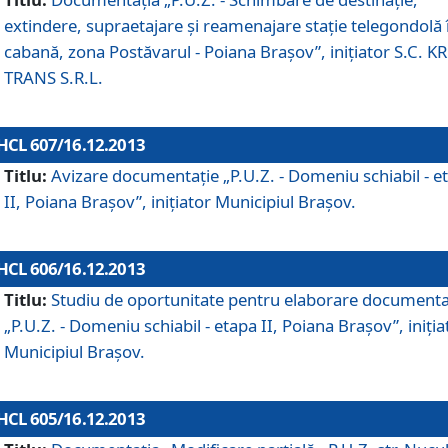
extindere, supraetajare şi reamenajare staţie telegondolă 
cabană, zona Postăvarul - Poiana Braşov”, iniţiator S.C. 
TRANS S.R.L.
HCL 607/16.12.2013
Titlu:
Avizare documentaţie „P.U.Z. - Domeniu schiabil - e
II, Poiana Braşov”, iniţiator Municipiul Braşov.
HCL 606/16.12.2013
Titlu:
Studiu de oportunitate pentru elaborare documenta
„P.U.Z. - Domeniu schiabil - etapa II, Poiana Braşov”, iniţia
Municipiul Braşov.
HCL 605/16.12.2013