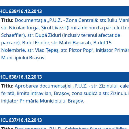
HCL 639/16.12.2013
Titlu:
Documentaţia „P.U.Z. - Zona Centrală: str. Iuliu Man
str. Nicolae Iorga, Şirul Livezii (limita de nord a parcului In
Schaeffler), str. După Ziduri (inclusiv terenul afectat de
parcare), B-dul Eroilor, str. Matei Basarab, B-dul 15
Noiembrie, str. Vlad Ţepeş, str. Pictor Pop”, iniţiator Primă
Municipiului Braşov.
HCL 638/16.12.2013
Titlu:
Aprobarea documentaţiei „P.U.Z. - str. Zizinului, cal
ferată, limita intravilan, Braşov, zona sudică a str. Zizinului
iniţiator Primăria Municipiului Braşov.
HCL 637/16.12.2013
Titlu:
Documentaţia „P.U.D - Schimbare funcţiune clădire