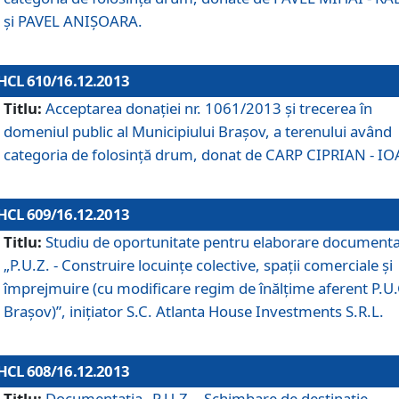
şi PAVEL ANIŞOARA.
HCL 610/16.12.2013
Titlu:
Acceptarea donaţiei nr. 1061/2013 şi trecerea în
domeniul public al Municipiului Braşov, a terenului având
categoria de folosinţă drum, donat de CARP CIPRIAN - IO
HCL 609/16.12.2013
Titlu:
Studiu de oportunitate pentru elaborare documenta
„P.U.Z. - Construire locuinţe colective, spaţii comerciale şi
împrejmuire (cu modificare regim de înălţime aferent P.U.
Braşov)”, iniţiator S.C. Atlanta House Investments S.R.L.
HCL 608/16.12.2013
Titlu:
Documentaţia „P.U.Z. - Schimbare de destinaţie,