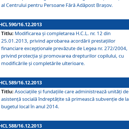
al Centrului pentru Persoane Fără Adăpost Braşov.
HCL 590/16.12.2013
Titlu:
Modificarea şi completarea H.C.L. nr. 12 din
25.01.2013, privind aprobarea acordării prestaţiilor
financiare excepţionale prevăzute de Legea nr. 272/2004,
privind protecţia şi promovarea drepturilor copilului, cu
modificările şi completările ulterioare.
HCL 589/16.12.2013
Titlu:
Asociaţiile şi fundaţiile care administrează unităţi de
asistenţă socială îndreptăţite să primească subvenţie de la
bugetul local în anul 2014.
HCL 588/16.12.2013