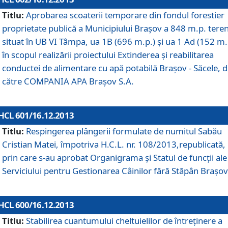
Titlu:
Aprobarea scoaterii temporare din fondul forestier
proprietate publică a Municipiului Braşov a 848 m.p. tere
situat în UB VI Tâmpa, ua 1B (696 m.p.) şi ua 1 Ad (152 m.
în scopul realizării proiectului Extinderea şi reabilitarea
conductei de alimentare cu apă potabilă Braşov - Săcele, 
către COMPANIA APA Braşov S.A.
HCL 601/16.12.2013
Titlu:
Respingerea plângerii formulate de numitul Sabău
Cristian Matei, împotriva H.C.L. nr. 108/2013,republicată,
prin care s-au aprobat Organigrama şi Statul de funcţii ale
Serviciului pentru Gestionarea Câinilor fără Stăpân Braşov
HCL 600/16.12.2013
Titlu:
Stabilirea cuantumului cheltuielilor de întreţinere a