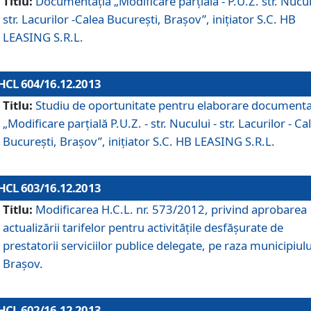
Titlu:
Documentaţia „Modificare parţială - P.U.Z. str. Nucul
str. Lacurilor -Calea Bucureşti, Braşov”, iniţiator S.C. HB
LEASING S.R.L.
HCL 604/16.12.2013
Titlu:
Studiu de oportunitate pentru elaborare documenta
„Modificare parţială P.U.Z. - str. Nucului - str. Lacurilor - Ca
Bucureşti, Braşov”, iniţiator S.C. HB LEASING S.R.L.
HCL 603/16.12.2013
Titlu:
Modificarea H.C.L. nr. 573/2012, privind aprobarea
actualizării tarifelor pentru activităţile desfăşurate de
prestatorii serviciilor publice delegate, pe raza municipiulu
Braşov.
HCL 602/16.12.2013