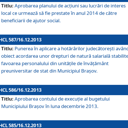
Titlu:
Aprobarea planului de acţiuni sau lucrări de interes
local ce urmează să fie prestate în anul 2014 de către
beneficiarii de ajutor social.
HCL 587/16.12.2013
Titlu:
Punerea în aplicare a hotărârilor judecătoreşti avân
obiect acordarea unor drepturi de natură salarială stabilite
favoarea personalului din unităţile de învăţământ
preuniversitar de stat din Municipiul Braşov.
HCL 586/16.12.2013
Titlu:
Aprobarea contului de execuţie al bugetului
Municipiului Braşov în luna decembrie 2013.
HCL 585/16.12.2013