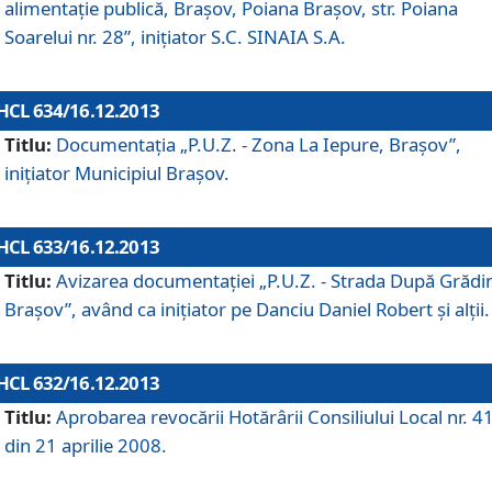
alimentaţie publică, Braşov, Poiana Braşov, str. Poiana
Soarelui nr. 28”, iniţiator S.C. SINAIA S.A.
HCL 634/16.12.2013
Titlu:
Documentaţia „P.U.Z. - Zona La Iepure, Braşov”,
iniţiator Municipiul Braşov.
HCL 633/16.12.2013
Titlu:
Avizarea documentaţiei „P.U.Z. - Strada După Grădin
Braşov”, având ca iniţiator pe Danciu Daniel Robert şi alţii.
HCL 632/16.12.2013
Titlu:
Aprobarea revocării Hotărârii Consiliului Local nr. 4
din 21 aprilie 2008.