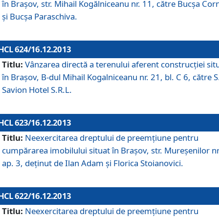
în Braşov, str. Mihail Kogălniceanu nr. 11, către Bucşa Cor
şi Bucşa Paraschiva.
HCL 624/16.12.2013
Titlu:
Vânzarea directă a terenului aferent construcţiei sit
în Braşov, B-dul Mihail Kogalniceanu nr. 21, bl. C 6, către S
Savion Hotel S.R.L.
HCL 623/16.12.2013
Titlu:
Neexercitarea dreptului de preemţiune pentru
cumpărarea imobilului situat în Braşov, str. Mureşenilor nr
ap. 3, deţinut de Ilan Adam şi Florica Stoianovici.
HCL 622/16.12.2013
Titlu:
Neexercitarea dreptului de preemţiune pentru