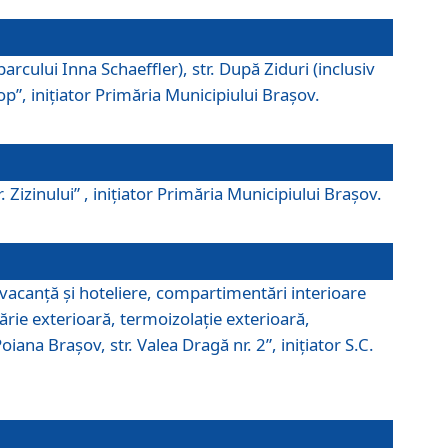
parcului Inna Schaeffler), str. După Ziduri (inclusiv
Pop”, iniţiator Primăria Municipiului Braşov.
. Zizinului” , iniţiator Primăria Municipiului Braşov.
 vacanţă şi hoteliere, compartimentări interioare
ărie exterioară, termoizolaţie exterioară,
ana Braşov, str. Valea Dragă nr. 2”, iniţiator S.C.