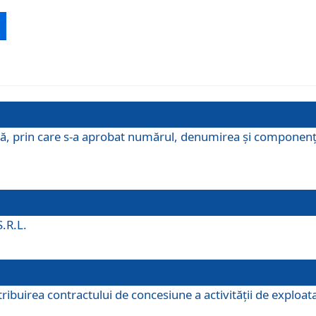
ă, prin care s-a aprobat numărul, denumirea şi componenţa C
S.R.L.
buirea contractului de concesiune a activităţii de exploatar