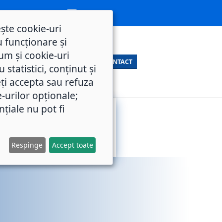
ește cookie-uri
 funcționare și
um și cookie-uri
CONTACT
statistici, conținut și
ți accepta sau refuza
e-urilor opționale;
nțiale nu pot fi
SERVICII
M.O.L.
PUBLICE
Respinge
Accept toate