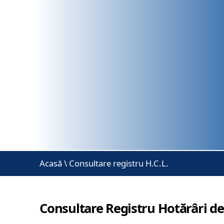
Acasă
\
Consultare registru H.C.L.
Consultare Registru Hotărâri de