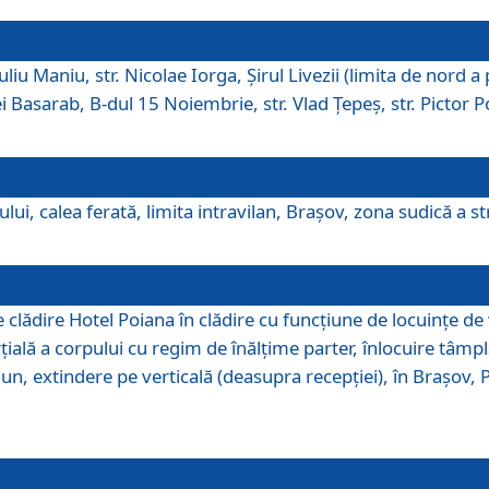
iu Maniu, str. Nicolae Iorga, Şirul Livezii (limita de nord a 
tei Basarab, B-dul 15 Noiembrie, str. Vlad Ţepeş, str. Pictor 
ui, calea ferată, limita intravilan, Braşov, zona sudică a str
lădire Hotel Poiana în clădire cu funcţiune de locuinţe de
ală a corpului cu regim de înălţime parter, înlocuire tâmpl
, extindere pe verticală (deasupra recepţiei), în Braşov, Poi