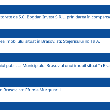
 datorate de S.C. Bogdan Invest S.R.L. prin darea în compens
 imobilului situat în Braşov, str. Stejerişului nr. 19 A.
 public al Municipiului Braşov al unui imobil situat în Braşo
 Braşov, str. Eftimie Murgu nr. 1.