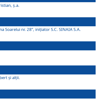
istian, ş.a.
a Soarelui nr. 28”, iniţiator S.C. SINAIA S.A.
rt şi alţii.