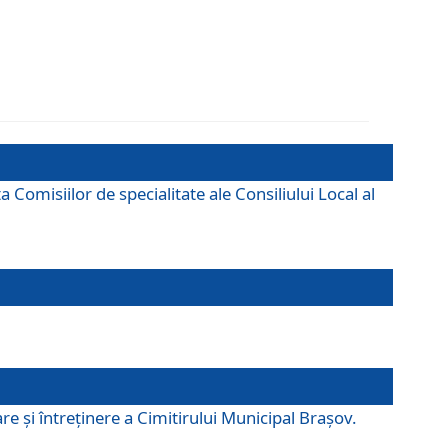
omisiilor de specialitate ale Consiliului Local al
e şi întreţinere a Cimitirului Municipal Braşov.