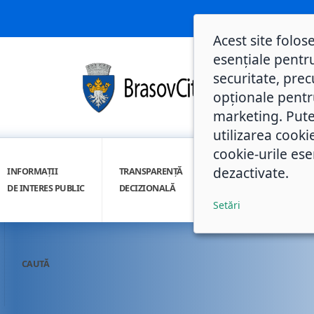
Acest site folos
esențiale pentru
securitate, prec
opționale pentru 
marketing. Pute
utilizarea cooki
cookie-urile ese
dezactivate.
INFORMAȚII
TRANSPARENȚĂ
INTEGRITATE
DE INTERES PUBLIC
DECIZIONALĂ
INSTITUȚIONALĂ
Setări
CAUTĂ