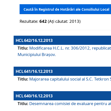
Caută în Registrul de Hotărâri ale Consiliului Local
Rezultate:
642
(Ați căutat: 2013)
HCL 642/16.12.2013
Titlu:
Modificarea H.C.L. nr. 306/2012, republicat
Municipiului Braşov.
HCL 641/16.12.2013
Titlu:
Majorarea capitalului social al S.C. Tetkron 
HCL 640/16.12.2013
Titlu:
Desemnarea comisiei de evaluare pentru atri