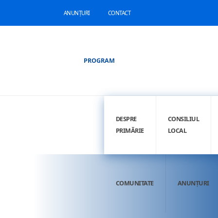
ANUNȚURI
CONTACT
PROGRAM
DESPRE
CONSILIUL
PRIMĂRIE
LOCAL
COMUNITATE
ANUNȚURI