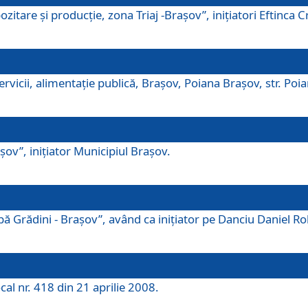
tare şi producţie, zona Triaj -Braşov”, iniţiatori Eftinca Cr
vicii, alimentaţie publică, Braşov, Poiana Braşov, str. Poian
ov”, iniţiator Municipiul Braşov.
 Grădini - Braşov”, având ca iniţiator pe Danciu Daniel Robe
cal nr. 418 din 21 aprilie 2008.