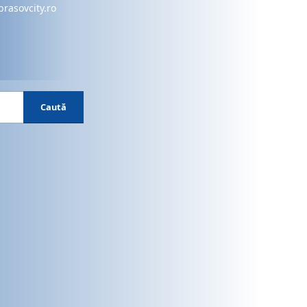
brasovcity.ro
Caută