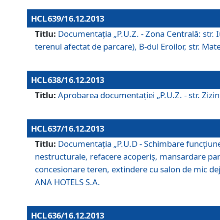
HCL 639/16.12.2013
Titlu:
Documentaţia „P.U.Z. - Zona Centrală: str. Iul
terenul afectat de parcare), B-dul Eroilor, str. Ma
HCL 638/16.12.2013
Titlu:
Aprobarea documentaţiei „P.U.Z. - str. Zizinul
HCL 637/16.12.2013
Titlu:
Documentaţia „P.U.D - Schimbare funcţiune c
nestructurale, refacere acoperiş, mansardare parţi
concesionare teren, extindere cu salon de mic dejun
ANA HOTELS S.A.
HCL 636/16.12.2013