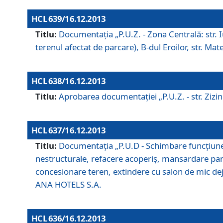
HCL 639/16.12.2013
Titlu:
Documentaţia „P.U.Z. - Zona Centrală: str. Iul
terenul afectat de parcare), B-dul Eroilor, str. Ma
HCL 638/16.12.2013
Titlu:
Aprobarea documentaţiei „P.U.Z. - str. Zizinul
HCL 637/16.12.2013
Titlu:
Documentaţia „P.U.D - Schimbare funcţiune c
nestructurale, refacere acoperiş, mansardare parţi
concesionare teren, extindere cu salon de mic dejun
ANA HOTELS S.A.
HCL 636/16.12.2013