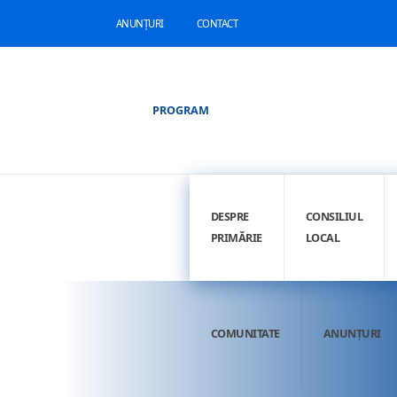
ANUNȚURI
CONTACT
PROGRAM
DESPRE
CONSILIUL
PRIMĂRIE
LOCAL
COMUNITATE
ANUNȚURI