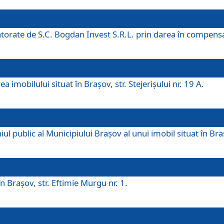
 datorate de S.C. Bogdan Invest S.R.L. prin darea în compens
 imobilului situat în Braşov, str. Stejerişului nr. 19 A.
 public al Municipiului Braşov al unui imobil situat în Braşo
 Braşov, str. Eftimie Murgu nr. 1.