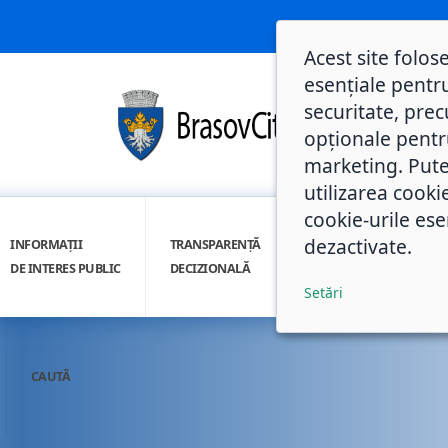
Acest site folos
esențiale pentru
securitate, prec
opționale pentru 
marketing. Pute
utilizarea cooki
cookie-urile ese
dezactivate.
INFORMAȚII
TRANSPARENȚĂ
INTEGRITATE
DE INTERES PUBLIC
DECIZIONALĂ
INSTITUȚIONALĂ
Setări
CAUTĂ