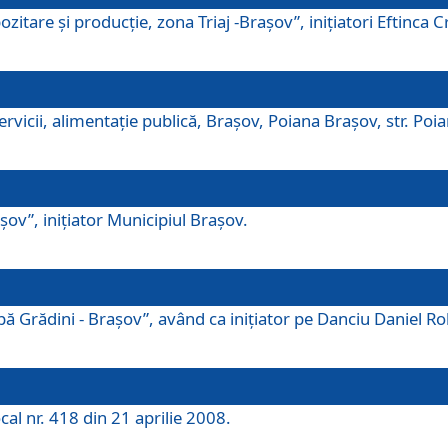
tare şi producţie, zona Triaj -Braşov”, iniţiatori Eftinca Cr
vicii, alimentaţie publică, Braşov, Poiana Braşov, str. Poian
ov”, iniţiator Municipiul Braşov.
 Grădini - Braşov”, având ca iniţiator pe Danciu Daniel Robe
cal nr. 418 din 21 aprilie 2008.