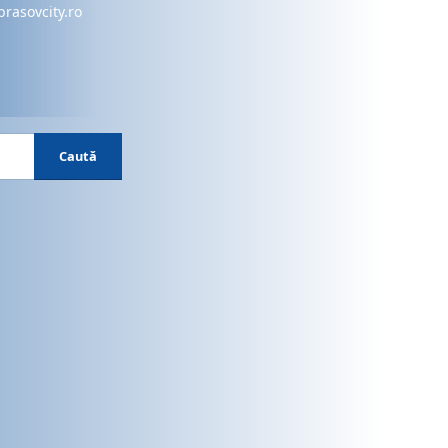
brasovcity.ro
Caută