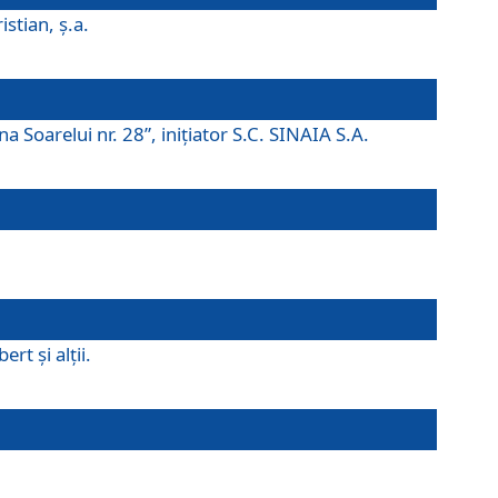
istian, ş.a.
a Soarelui nr. 28”, iniţiator S.C. SINAIA S.A.
rt şi alţii.