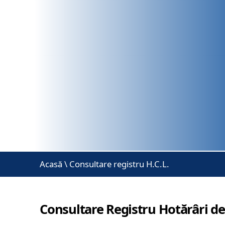
Acasă
\
Consultare registru H.C.L.
Consultare Registru Hotărâri de