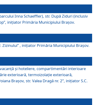
parcului Inna Schaeffler), str. După Ziduri (inclusiv
Pop”, iniţiator Primăria Municipiului Braşov.
. Zizinului” , iniţiator Primăria Municipiului Braşov.
 vacanţă şi hoteliere, compartimentări interioare
ărie exterioară, termoizolaţie exterioară,
ana Braşov, str. Valea Dragă nr. 2”, iniţiator S.C.