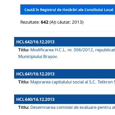
Caută în Registrul de Hotărâri ale Consiliului Local
Rezultate:
642
(Ați căutat: 2013)
HCL 642/16.12.2013
Titlu:
Modificarea H.C.L. nr. 306/2012, republicat
Municipiului Braşov.
HCL 641/16.12.2013
Titlu:
Majorarea capitalului social al S.C. Tetkron 
HCL 640/16.12.2013
Titlu:
Desemnarea comisiei de evaluare pentru atri