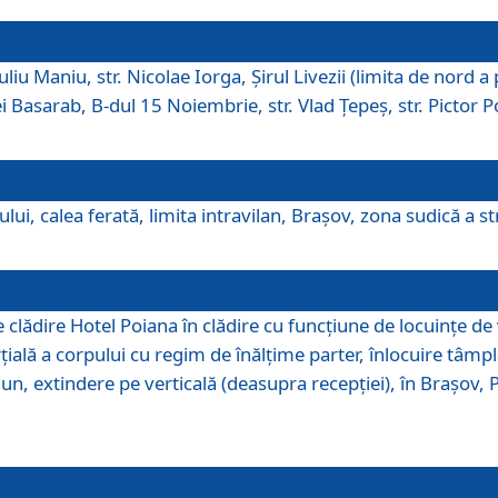
iu Maniu, str. Nicolae Iorga, Şirul Livezii (limita de nord a 
tei Basarab, B-dul 15 Noiembrie, str. Vlad Ţepeş, str. Pictor 
ui, calea ferată, limita intravilan, Braşov, zona sudică a str
lădire Hotel Poiana în clădire cu funcţiune de locuinţe de
ală a corpului cu regim de înălţime parter, înlocuire tâmpl
, extindere pe verticală (deasupra recepţiei), în Braşov, Poi