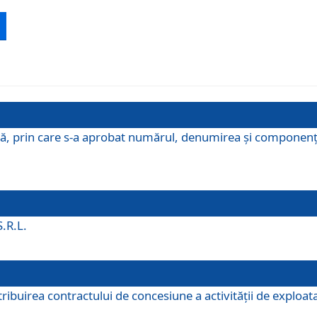
ă, prin care s-a aprobat numărul, denumirea şi componenţa C
S.R.L.
buirea contractului de concesiune a activităţii de exploatar