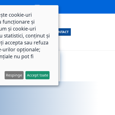
ește cookie-uri
 funcționare și
um și cookie-uri
CONTACT
statistici, conținut și
ți accepta sau refuza
e-urilor opționale;
nțiale nu pot fi
SERVICII
M.O.L.
PUBLICE
Respinge
Accept toate