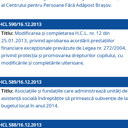
al Centrului pentru Persoane Fără Adăpost Braşov.
HCL 590/16.12.2013
Titlu:
Modificarea şi completarea H.C.L. nr. 12 din
25.01.2013, privind aprobarea acordării prestaţiilor
financiare excepţionale prevăzute de Legea nr. 272/2004,
privind protecţia şi promovarea drepturilor copilului, cu
modificările şi completările ulterioare.
HCL 589/16.12.2013
Titlu:
Asociaţiile şi fundaţiile care administrează unităţi de
asistenţă socială îndreptăţite să primească subvenţie de la
bugetul local în anul 2014.
HCL 588/16.12.2013