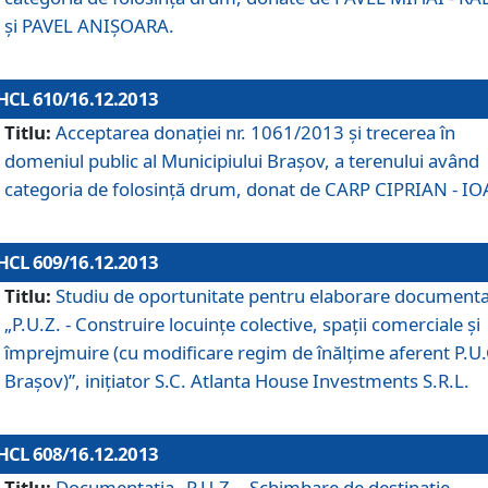
şi PAVEL ANIŞOARA.
HCL 610/16.12.2013
Titlu:
Acceptarea donaţiei nr. 1061/2013 şi trecerea în
domeniul public al Municipiului Braşov, a terenului având
categoria de folosinţă drum, donat de CARP CIPRIAN - IO
HCL 609/16.12.2013
Titlu:
Studiu de oportunitate pentru elaborare documenta
„P.U.Z. - Construire locuinţe colective, spaţii comerciale şi
împrejmuire (cu modificare regim de înălţime aferent P.U.
Braşov)”, iniţiator S.C. Atlanta House Investments S.R.L.
HCL 608/16.12.2013
Titlu:
Documentaţia „P.U.Z. - Schimbare de destinaţie,