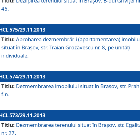
Titlu:
Dezlipirea terenului situat în Braşov, B-dul Griviţei nr
46.
HCL 575/29.11.2013
Titlu:
Aprobarea dezmembrării (apartamentarea) imobilu
situat în Braşov, str. Traian Grozăvescu nr. 8, pe unităţi
individuale.
HCL 574/29.11.2013
Titlu:
Dezmembrarea imobilului situat în Braşov, str. Pra
f.n.
HCL 573/29.11.2013
Titlu:
Dezmembrarea terenului situat în Braşov, str. Egalită
nr. 27.