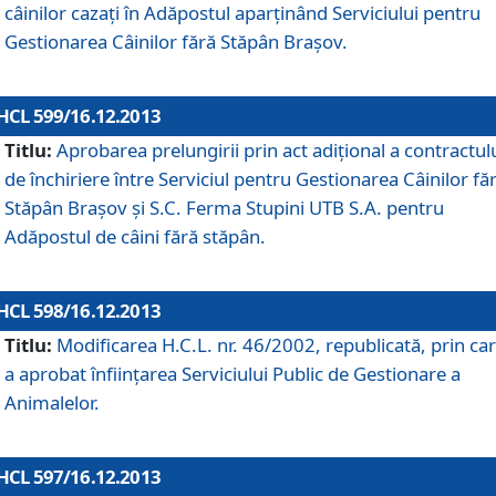
câinilor cazaţi în Adăpostul aparţinând Serviciului pentru
Gestionarea Câinilor fără Stăpân Braşov.
HCL 599/16.12.2013
Titlu:
Aprobarea prelungirii prin act adiţional a contractul
de închiriere între Serviciul pentru Gestionarea Câinilor fă
Stăpân Braşov şi S.C. Ferma Stupini UTB S.A. pentru
Adăpostul de câini fără stăpân.
HCL 598/16.12.2013
Titlu:
Modificarea H.C.L. nr. 46/2002, republicată, prin car
a aprobat înfiinţarea Serviciului Public de Gestionare a
Animalelor.
HCL 597/16.12.2013