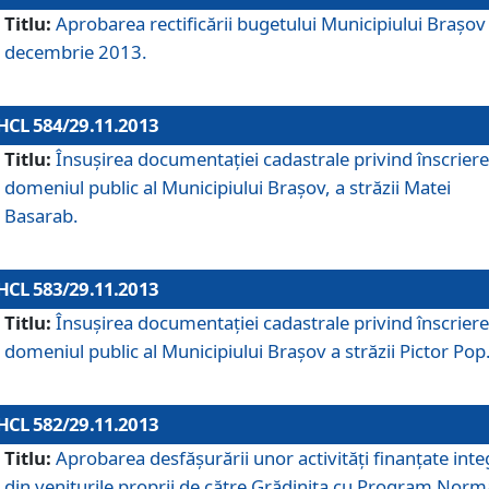
Titlu:
Aprobarea rectificării bugetului Municipiului Braşov 
decembrie 2013.
HCL 584/29.11.2013
Titlu:
Însuşirea documentaţiei cadastrale privind înscriere
domeniul public al Municipiului Braşov, a străzii Matei
Basarab.
HCL 583/29.11.2013
Titlu:
Însuşirea documentaţiei cadastrale privind înscriere
domeniul public al Municipiului Braşov a străzii Pictor Pop
HCL 582/29.11.2013
Titlu:
Aprobarea desfăşurării unor activităţi finanţate inte
din veniturile proprii de către Grădiniţa cu Program Norm