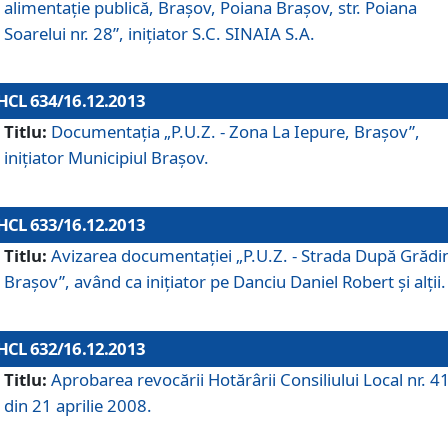
alimentaţie publică, Braşov, Poiana Braşov, str. Poiana
Soarelui nr. 28”, iniţiator S.C. SINAIA S.A.
HCL 634/16.12.2013
Titlu:
Documentaţia „P.U.Z. - Zona La Iepure, Braşov”,
iniţiator Municipiul Braşov.
HCL 633/16.12.2013
Titlu:
Avizarea documentaţiei „P.U.Z. - Strada După Grădin
Braşov”, având ca iniţiator pe Danciu Daniel Robert şi alţii.
HCL 632/16.12.2013
Titlu:
Aprobarea revocării Hotărârii Consiliului Local nr. 4
din 21 aprilie 2008.