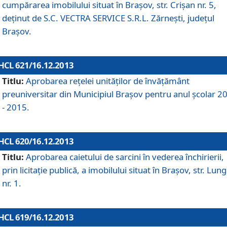
cumpărarea imobilului situat în Braşov, str. Crişan nr. 5,
deţinut de S.C. VECTRA SERVICE S.R.L. Zărneşti, judeţul
Braşov.
HCL 621/16.12.2013
Titlu:
Aprobarea reţelei unităţilor de învăţământ
preuniversitar din Municipiul Braşov pentru anul şcolar 2
- 2015.
HCL 620/16.12.2013
Titlu:
Aprobarea caietului de sarcini în vederea închirierii,
prin licitaţie publică, a imobilului situat în Braşov, str. Lun
nr. 1.
HCL 619/16.12.2013