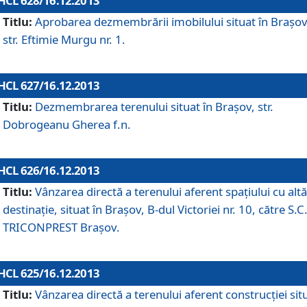
HCL 628/16.12.2013
Titlu:
Aprobarea dezmembrării imobilului situat în Braşov
str. Eftimie Murgu nr. 1.
HCL 627/16.12.2013
Titlu:
Dezmembrarea terenului situat în Braşov, str.
Dobrogeanu Gherea f.n.
HCL 626/16.12.2013
Titlu:
Vânzarea directă a terenului aferent spaţiului cu altă
destinaţie, situat în Braşov, B-dul Victoriei nr. 10, către S.C
TRICONPREST Braşov.
HCL 625/16.12.2013
Titlu:
Vânzarea directă a terenului aferent construcţiei sit