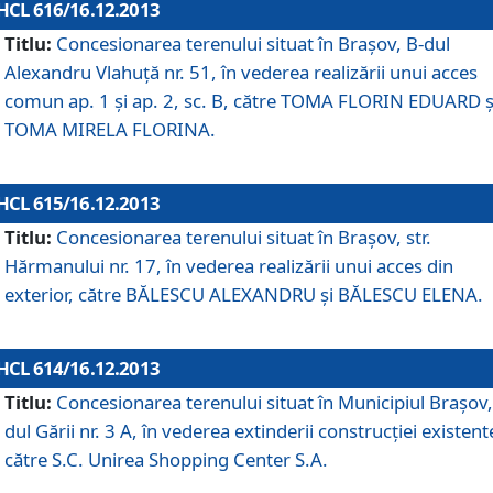
HCL 616/16.12.2013
Titlu:
Concesionarea terenului situat în Braşov, B-dul
Alexandru Vlahuţă nr. 51, în vederea realizării unui acces
comun ap. 1 şi ap. 2, sc. B, către TOMA FLORIN EDUARD ş
TOMA MIRELA FLORINA.
HCL 615/16.12.2013
Titlu:
Concesionarea terenului situat în Braşov, str.
Hărmanului nr. 17, în vederea realizării unui acces din
exterior, către BĂLESCU ALEXANDRU şi BĂLESCU ELENA.
HCL 614/16.12.2013
Titlu:
Concesionarea terenului situat în Municipiul Braşov,
dul Gării nr. 3 A, în vederea extinderii construcţiei existent
către S.C. Unirea Shopping Center S.A.