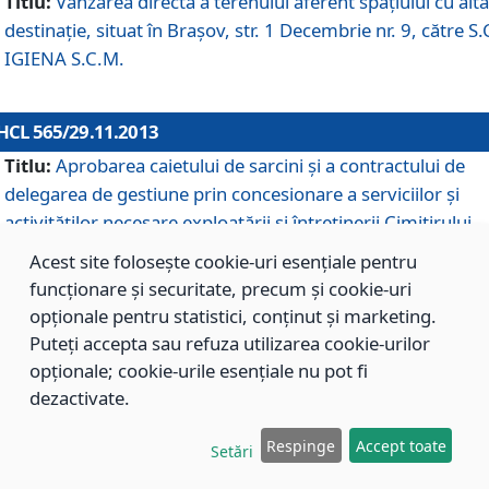
Titlu:
Vânzarea directă a terenului aferent spaţiului cu altă
destinaţie, situat în Braşov, str. 1 Decembrie nr. 9, către S.
IGIENA S.C.M.
HCL 565/29.11.2013
Titlu:
Aprobarea caietului de sarcini şi a contractului de
delegarea de gestiune prin concesionare a serviciilor şi
activităţilor necesare exploatării şi întreţinerii Cimitirului
Municipal Braşov situat în str. Dimitrie Anghel nr. 19.
Acest site folosește cookie-uri esențiale pentru
funcționare și securitate, precum și cookie-uri
opționale pentru statistici, conținut și marketing.
HCL 564/29.11.2013
Puteți accepta sau refuza utilizarea cookie-urilor
Titlu:
Completarea şi modificarea H.C.L. nr. 446/2013, pr
opționale; cookie-urile esențiale nu pot fi
care s-a aprobat studiul de fundamentare pentru
dezactivate.
concesionarea serviciilor de administrare a Cimitirului
Municipal Braşov.
Respinge
Accept toate
Setări