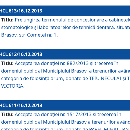
HCL 613/16.12.2013
Titlu:
Prelungirea termenului de concesionare a cabinetel
stomatologice şi laboratoarelor de tehnică dentară, situat
Braşov, str. Cometei nr. 1.
HCL 612/16.12.2013
Titlu:
Acceptarea donaţiei nr. 882/2013 şi trecerea în
domeniul public al Municipiului Braşov, a terenurilor avân
categoria de folosinţă drum, donate de TEIU NECULAI şi 
VICTORIA.
HCL 611/16.12.2013
Titlu:
Acceptarea donaţiei nr. 1517/2013 şi trecerea în
domeniul public al Municipiului Braşov a terenurilor avân
categoria de folosinţă drum, donate de PAVEL MIHAI - R