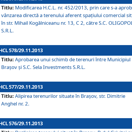
Titlu:
Modificarea H.C.L. nr. 452/2013, prin care s-a aprob
vânzarea directă a terenului aferent spaţiului comercial si
în str. Mihail Kogălniceanu nr. 13, C 2, către S.C. OLIGOPO
S.R.L.
HCL 578/29.11.2013
Titlu:
Aprobarea unui schimb de terenuri între Municipiul
Braşov şi S.C. Sela Investments S.R.L.
HCL 577/29.11.2013
Titlu:
Alipirea terenurilor situate în Braşov, str. Dimitrie
Anghel nr. 2.
HCL 576/29.11.2013