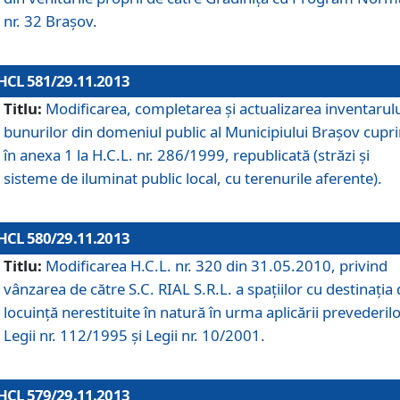
nr. 32 Braşov.
HCL 581/29.11.2013
Titlu:
Modificarea, completarea şi actualizarea inventarul
bunurilor din domeniul public al Municipiului Braşov cupr
în anexa 1 la H.C.L. nr. 286/1999, republicată (străzi şi
sisteme de iluminat public local, cu terenurile aferente).
HCL 580/29.11.2013
Titlu:
Modificarea H.C.L. nr. 320 din 31.05.2010, privind
vânzarea de către S.C. RIAL S.R.L. a spaţiilor cu destinaţia
locuinţă nerestituite în natură în urma aplicării prevederil
Legii nr. 112/1995 şi Legii nr. 10/2001.
HCL 579/29.11.2013