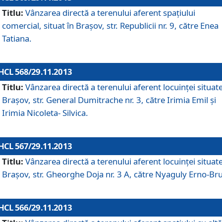
Titlu:
Vânzarea directă a terenului aferent spaţiului
comercial, situat în Braşov, str. Republicii nr. 9, către Enea
Tatiana.
HCL 568/29.11.2013
Titlu:
Vânzarea directă a terenului aferent locuinţei situate
Braşov, str. General Dumitrache nr. 3, către Irimia Emil şi
Irimia Nicoleta- Silvica.
HCL 567/29.11.2013
Titlu:
Vânzarea directă a terenului aferent locuinţei situate
Braşov, str. Gheorghe Doja nr. 3 A, către Nyaguly Erno-Br
HCL 566/29.11.2013