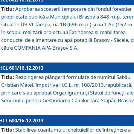
Titlu:
Aprobarea scoaterii temporare din fondul forestier
proprietate publică a Municipiului Braşov a 848 m.p. tere
situat în UB VI Tâmpa, ua 1B (696 m.p.) şi ua 1 Ad (152 m.
în scopul realizării proiectului Extinderea şi reabilitarea
conductei de alimentare cu apă potabilă Braşov - Săcele, 
către COMPANIA APA Braşov S.A.
HCL 601/16.12.2013
Titlu:
Respingerea plângerii formulate de numitul Sabău
Cristian Matei, împotriva H.C.L. nr. 108/2013,republicată,
prin care s-au aprobat Organigrama şi Statul de funcţii ale
Serviciului pentru Gestionarea Câinilor fără Stăpân Braşov
HCL 600/16.12.2013
Titlu:
Stabilirea cuantumului cheltuielilor de întreţinere a