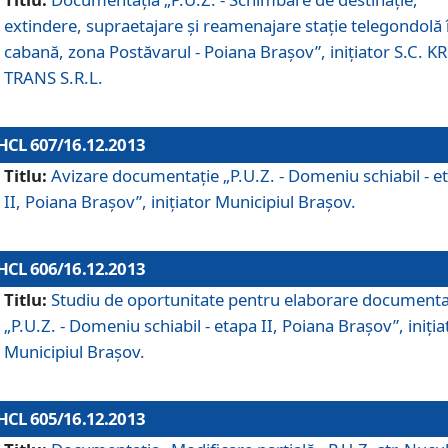
extindere, supraetajare şi reamenajare staţie telegondolă 
cabană, zona Postăvarul - Poiana Braşov”, iniţiator S.C. 
TRANS S.R.L.
HCL 607/16.12.2013
Titlu:
Avizare documentaţie „P.U.Z. - Domeniu schiabil - e
II, Poiana Braşov”, iniţiator Municipiul Braşov.
HCL 606/16.12.2013
Titlu:
Studiu de oportunitate pentru elaborare documenta
„P.U.Z. - Domeniu schiabil - etapa II, Poiana Braşov”, iniţia
Municipiul Braşov.
HCL 605/16.12.2013