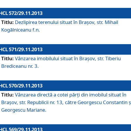
HCL 572/29.11.2013
Titlu:
Dezlipirea terenului situat în Braşov, str. Mihail
Kogălniceanu f.n.
HCL 571/29.11.2013
Titlu:
Vânzarea imobilului situat în Braşov, str. Tiberiu
Brediceanu nr. 3.
HCL 570/29.11.2013
Titlu:
Vânzarea directă a cotei părţi din imobilul situat în
Braşov, str. Republicii nr. 13, către Georgescu Constantin ş
Georgescu Mariane.
HCL 569/29.11.2013