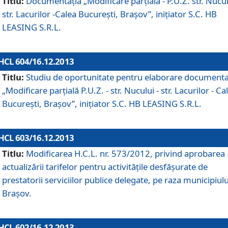
Titlu:
Documentaţia „Modificare parţială - P.U.Z. str. Nucul
str. Lacurilor -Calea Bucureşti, Braşov”, iniţiator S.C. HB
LEASING S.R.L.
HCL 604/16.12.2013
Titlu:
Studiu de oportunitate pentru elaborare documenta
„Modificare parţială P.U.Z. - str. Nucului - str. Lacurilor - Ca
Bucureşti, Braşov”, iniţiator S.C. HB LEASING S.R.L.
HCL 603/16.12.2013
Titlu:
Modificarea H.C.L. nr. 573/2012, privind aprobarea
actualizării tarifelor pentru activităţile desfăşurate de
prestatorii serviciilor publice delegate, pe raza municipiulu
Braşov.
HCL 602/16.12.2013