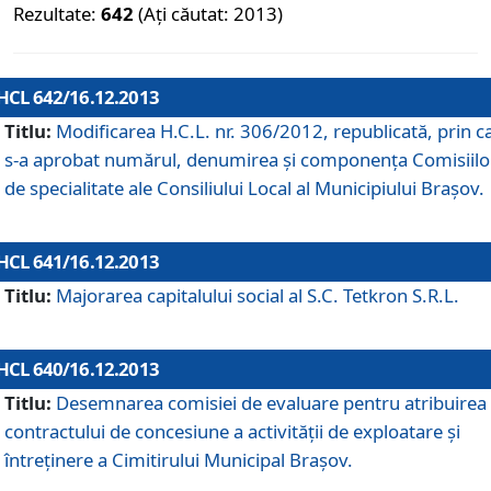
Rezultate:
642
(Ați căutat: 2013)
HCL 642/16.12.2013
Titlu:
Modificarea H.C.L. nr. 306/2012, republicată, prin c
s-a aprobat numărul, denumirea şi componenţa Comisiilo
de specialitate ale Consiliului Local al Municipiului Braşov.
HCL 641/16.12.2013
Titlu:
Majorarea capitalului social al S.C. Tetkron S.R.L.
HCL 640/16.12.2013
Titlu:
Desemnarea comisiei de evaluare pentru atribuirea
contractului de concesiune a activităţii de exploatare şi
întreţinere a Cimitirului Municipal Braşov.