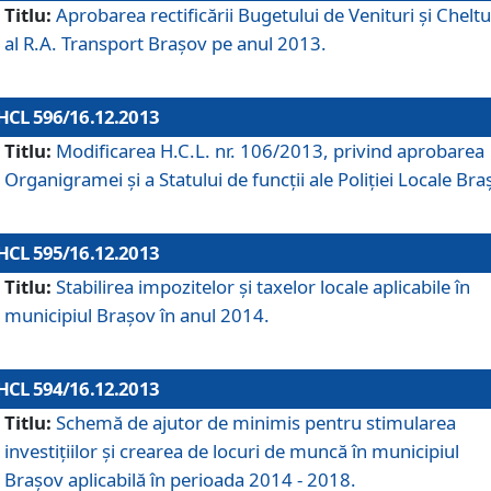
Titlu:
Aprobarea rectificării Bugetului de Venituri şi Cheltui
al R.A. Transport Braşov pe anul 2013.
HCL 596/16.12.2013
Titlu:
Modificarea H.C.L. nr. 106/2013, privind aprobarea
Organigramei şi a Statului de funcţii ale Poliţiei Locale Bra
HCL 595/16.12.2013
Titlu:
Stabilirea impozitelor şi taxelor locale aplicabile în
municipiul Braşov în anul 2014.
HCL 594/16.12.2013
Titlu:
Schemă de ajutor de minimis pentru stimularea
investiţiilor şi crearea de locuri de muncă în municipiul
Braşov aplicabilă în perioada 2014 - 2018.