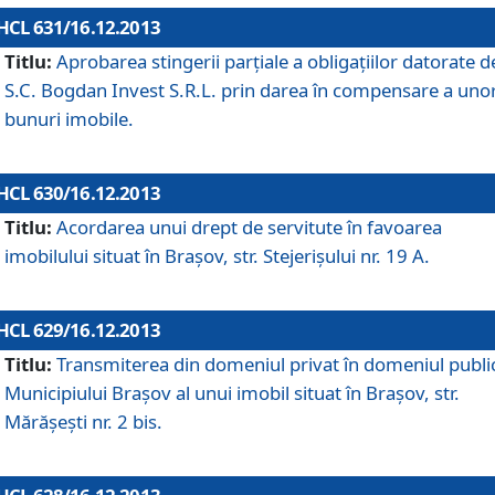
HCL 631/16.12.2013
Titlu:
Aprobarea stingerii parţiale a obligaţiilor datorate d
S.C. Bogdan Invest S.R.L. prin darea în compensare a uno
bunuri imobile.
HCL 630/16.12.2013
Titlu:
Acordarea unui drept de servitute în favoarea
imobilului situat în Braşov, str. Stejerişului nr. 19 A.
HCL 629/16.12.2013
Titlu:
Transmiterea din domeniul privat în domeniul public
Municipiului Braşov al unui imobil situat în Braşov, str.
Mărăşeşti nr. 2 bis.