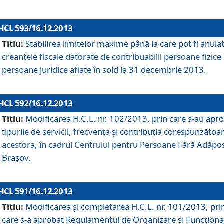
HCL 593/16.12.2013
Titlu:
Stabilirea limitelor maxime până la care pot fi anula
creanţele fiscale datorate de contribuabilii persoane fizice 
persoane juridice aflate în sold la 31 decembrie 2013.
HCL 592/16.12.2013
Titlu:
Modificarea H.C.L. nr. 102/2013, prin care s-au apr
tipurile de servicii, frecvenţa şi contribuţia corespunzătoa
acestora, în cadrul Centrului pentru Persoane Fără Adăpo
Braşov.
HCL 591/16.12.2013
Titlu:
Modificarea şi completarea H.C.L. nr. 101/2013, pri
care s-a aprobat Regulamentul de Organizare şi Funcţion