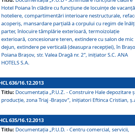
Hotel Poiana în clădire cu funcţiune de locuinţe de vacanţă
hoteliere, compartimentări interioare nestructurale, refa
acoperiş, mansardare parţială a corpului cu regim de înăl
parter, înlocuire tâmplărie exterioară, termoizolaţie
exterioară, concesionare teren, extindere cu salon de mic
dejun, extindere pe verticală (deasupra recepţiei), în Braşo
Poiana Braşov, str. Valea Dragă nr. 2”, iniţiator S.C. ANA
HOTELS S.A.
HCL 636/16.12.2013
Titlu:
Documentaţia „P.U.Z. - Construire Hale depozitare ş
producţie, zona Triaj -Braşov”, iniţiatori Eftinca Cristian, ş.
HCL 635/16.12.2013
Titlu:
Documentaţia „P.U.D. - Centru comercial, servicii,