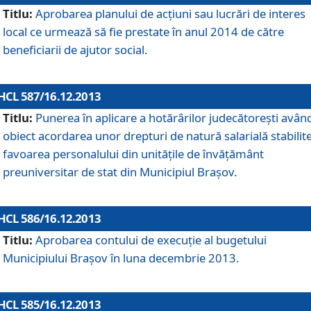
Titlu:
Aprobarea planului de acţiuni sau lucrări de interes
local ce urmează să fie prestate în anul 2014 de către
beneficiarii de ajutor social.
HCL 587/16.12.2013
Titlu:
Punerea în aplicare a hotărârilor judecătoreşti avân
obiect acordarea unor drepturi de natură salarială stabilite
favoarea personalului din unităţile de învăţământ
preuniversitar de stat din Municipiul Braşov.
HCL 586/16.12.2013
Titlu:
Aprobarea contului de execuţie al bugetului
Municipiului Braşov în luna decembrie 2013.
HCL 585/16.12.2013