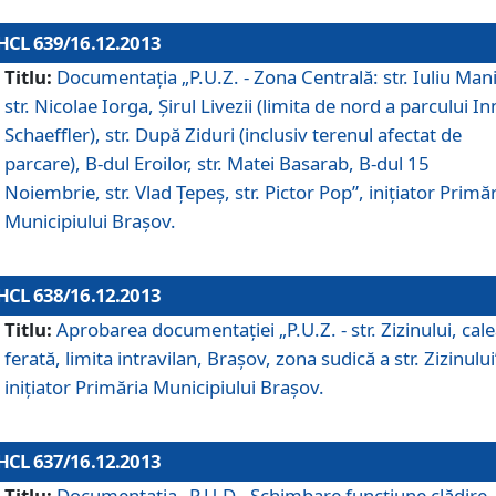
HCL 639/16.12.2013
Titlu:
Documentaţia „P.U.Z. - Zona Centrală: str. Iuliu Man
str. Nicolae Iorga, Şirul Livezii (limita de nord a parcului In
Schaeffler), str. După Ziduri (inclusiv terenul afectat de
parcare), B-dul Eroilor, str. Matei Basarab, B-dul 15
Noiembrie, str. Vlad Ţepeş, str. Pictor Pop”, iniţiator Primă
Municipiului Braşov.
HCL 638/16.12.2013
Titlu:
Aprobarea documentaţiei „P.U.Z. - str. Zizinului, cal
ferată, limita intravilan, Braşov, zona sudică a str. Zizinului
iniţiator Primăria Municipiului Braşov.
HCL 637/16.12.2013
Titlu:
Documentaţia „P.U.D - Schimbare funcţiune clădire