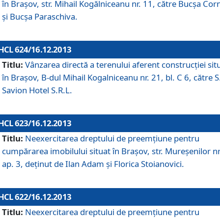
în Braşov, str. Mihail Kogălniceanu nr. 11, către Bucşa Cor
şi Bucşa Paraschiva.
HCL 624/16.12.2013
Titlu:
Vânzarea directă a terenului aferent construcţiei sit
în Braşov, B-dul Mihail Kogalniceanu nr. 21, bl. C 6, către S
Savion Hotel S.R.L.
HCL 623/16.12.2013
Titlu:
Neexercitarea dreptului de preemţiune pentru
cumpărarea imobilului situat în Braşov, str. Mureşenilor nr
ap. 3, deţinut de Ilan Adam şi Florica Stoianovici.
HCL 622/16.12.2013
Titlu:
Neexercitarea dreptului de preemţiune pentru