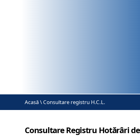
Acasă
\
Consultare registru H.C.L.
Consultare Registru Hotărâri de