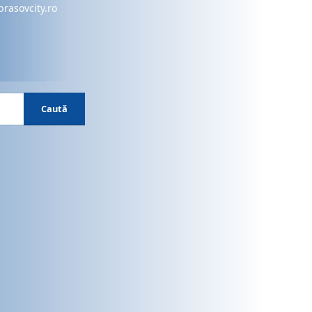
brasovcity.ro
Caută