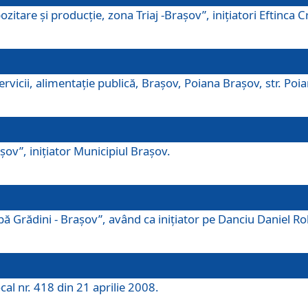
tare şi producţie, zona Triaj -Braşov”, iniţiatori Eftinca Cr
vicii, alimentaţie publică, Braşov, Poiana Braşov, str. Poian
ov”, iniţiator Municipiul Braşov.
 Grădini - Braşov”, având ca iniţiator pe Danciu Daniel Robe
cal nr. 418 din 21 aprilie 2008.