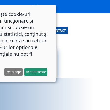
ește cookie-uri
 funcționare și
um și cookie-uri
CONTACT
statistici, conținut și
ți accepta sau refuza
e-urilor opționale;
nțiale nu pot fi
SERVICII
M.O.L.
PUBLICE
Respinge
Accept toate