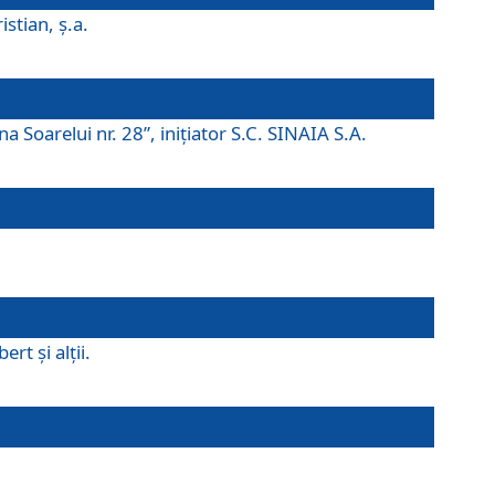
istian, ş.a.
a Soarelui nr. 28”, iniţiator S.C. SINAIA S.A.
rt şi alţii.