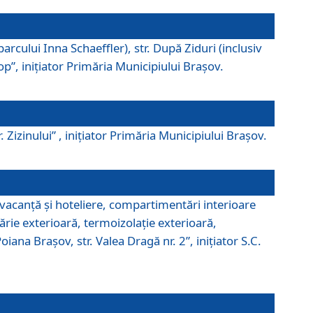
parcului Inna Schaeffler), str. După Ziduri (inclusiv
Pop”, iniţiator Primăria Municipiului Braşov.
. Zizinului” , iniţiator Primăria Municipiului Braşov.
 vacanţă şi hoteliere, compartimentări interioare
ărie exterioară, termoizolaţie exterioară,
ana Braşov, str. Valea Dragă nr. 2”, iniţiator S.C.