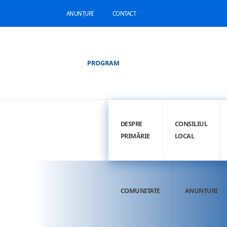
ANUNȚURI
CONTACT
PROGRAM
DESPRE
CONSILIUL
PRIMĂRIE
LOCAL
COMUNITATE
ANUNȚURI