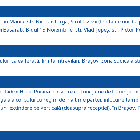
iu Maniu, str. Nicolae Iorga, Şirul Livezii (limita de nord a 
tei Basarab, B-dul 15 Noiembrie, str. Vlad Ţepeş, str. Pictor 
ui, calea ferată, limita intravilan, Braşov, zona sudică a str
lădire Hotel Poiana în clădire cu funcţiune de locuinţe de
ală a corpului cu regim de înălţime parter, înlocuire tâmpl
, extindere pe verticală (deasupra recepţiei), în Braşov, Poi