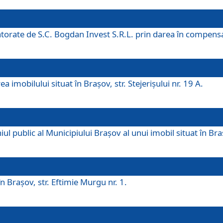
 datorate de S.C. Bogdan Invest S.R.L. prin darea în compens
 imobilului situat în Braşov, str. Stejerişului nr. 19 A.
 public al Municipiului Braşov al unui imobil situat în Braşo
 Braşov, str. Eftimie Murgu nr. 1.