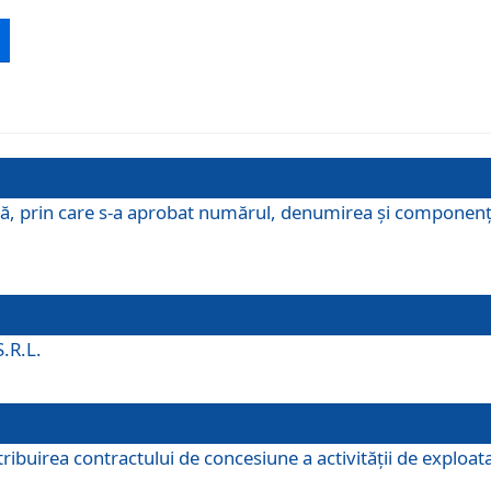
ă, prin care s-a aprobat numărul, denumirea şi componenţa C
S.R.L.
buirea contractului de concesiune a activităţii de exploatar