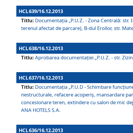
HCL 639/16.12.2013
Titlu:
Documentaţia „P.U.Z. - Zona Centrală: str. Iul
terenul afectat de parcare), B-dul Eroilor, str. Ma
HCL 638/16.12.2013
Titlu:
Aprobarea documentaţiei „P.U.Z. - str. Zizinul
HCL 637/16.12.2013
Titlu:
Documentaţia „P.U.D - Schimbare funcţiune c
nestructurale, refacere acoperiş, mansardare parţi
concesionare teren, extindere cu salon de mic dejun
ANA HOTELS S.A.
HCL 636/16.12.2013