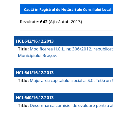
Caută în Registrul de Hotărâri ale Consiliului Local
Rezultate:
642
(Ați căutat: 2013)
HCL 642/16.12.2013
Titlu:
Modificarea H.C.L. nr. 306/2012, republicat
Municipiului Braşov.
HCL 641/16.12.2013
Titlu:
Majorarea capitalului social al S.C. Tetkron 
HCL 640/16.12.2013
Titlu:
Desemnarea comisiei de evaluare pentru atri