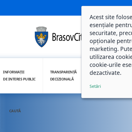
Acest site folos
esențiale pentru
securitate, prec
opționale pentru 
marketing. Pute
utilizarea cooki
cookie-urile ese
dezactivate.
INFORMAȚII
TRANSPARENȚĂ
INTEGRITATE
DE INTERES PUBLIC
DECIZIONALĂ
INSTITUȚIONALĂ
Setări
CAUTĂ