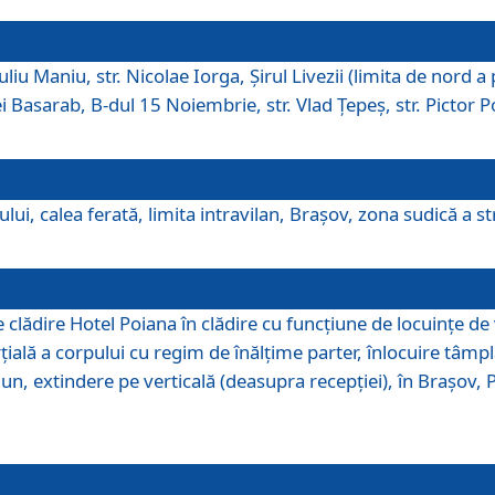
iu Maniu, str. Nicolae Iorga, Şirul Livezii (limita de nord a 
tei Basarab, B-dul 15 Noiembrie, str. Vlad Ţepeş, str. Pictor 
ui, calea ferată, limita intravilan, Braşov, zona sudică a str
lădire Hotel Poiana în clădire cu funcţiune de locuinţe de
ală a corpului cu regim de înălţime parter, înlocuire tâmpl
, extindere pe verticală (deasupra recepţiei), în Braşov, Poi