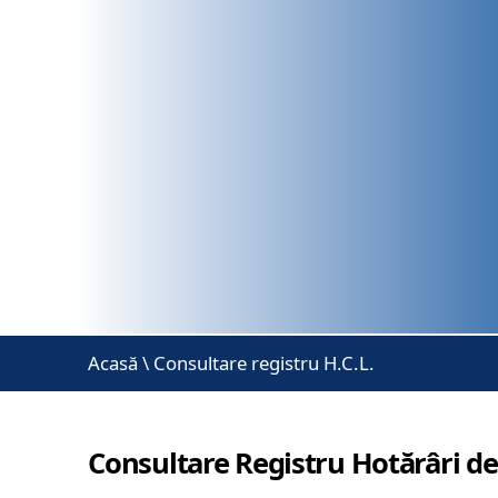
Acasă
\
Consultare registru H.C.L.
Consultare Registru Hotărâri de