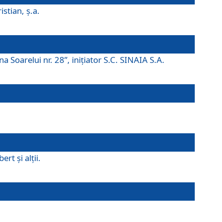
istian, ş.a.
a Soarelui nr. 28”, iniţiator S.C. SINAIA S.A.
rt şi alţii.