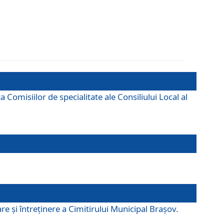
omisiilor de specialitate ale Consiliului Local al
e şi întreţinere a Cimitirului Municipal Braşov.