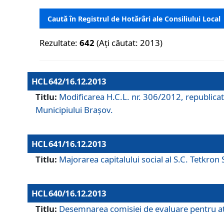
Caută în Registrul de Hotărâri ale Consiliului Local
Rezultate:
642
(Ați căutat: 2013)
HCL 642/16.12.2013
Titlu:
Modificarea H.C.L. nr. 306/2012, republicat
Municipiului Braşov.
HCL 641/16.12.2013
Titlu:
Majorarea capitalului social al S.C. Tetkron 
HCL 640/16.12.2013
Titlu:
Desemnarea comisiei de evaluare pentru atri