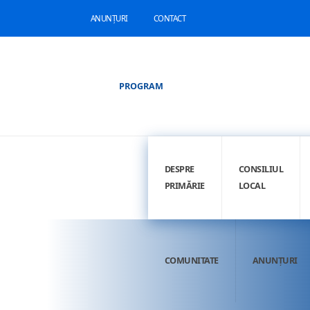
ANUNȚURI
CONTACT
PROGRAM
DESPRE
CONSILIUL
PRIMĂRIE
LOCAL
COMUNITATE
ANUNȚURI