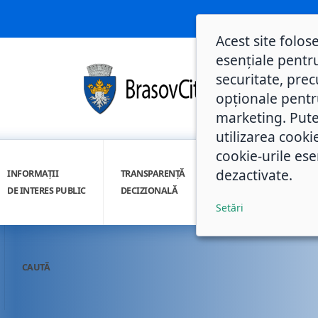
Acest site folos
esențiale pentru
securitate, prec
opționale pentru 
marketing. Pute
utilizarea cooki
cookie-urile ese
dezactivate.
INFORMAȚII
TRANSPARENȚĂ
INTEGRITATE
DE INTERES PUBLIC
DECIZIONALĂ
INSTITUȚIONALĂ
Setări
CAUTĂ