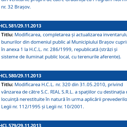
nr. 32 Braşov.
HCL 581/29.11.2013
Titlu:
Modificarea, completarea şi actualizarea inventarul
bunurilor din domeniul public al Municipiului Braşov cupr
în anexa 1 la H.C.L. nr. 286/1999, republicată (străzi şi
sisteme de iluminat public local, cu terenurile aferente).
HCL 580/29.11.2013
Titlu:
Modificarea H.C.L. nr. 320 din 31.05.2010, privind
vânzarea de către S.C. RIAL S.R.L. a spaţiilor cu destinaţia
locuinţă nerestituite în natură în urma aplicării prevederil
Legii nr. 112/1995 şi Legii nr. 10/2001.
HCL 579/29.11.2013