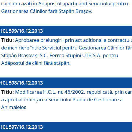
câinilor cazaţi în Adăpostul aparţinând Serviciului pentru
Gestionarea Câinilor fără Stăpân Braşov.
HCL 599/16.12.2013
Titlu:
Aprobarea prelungirii prin act adiţional a contractul
de închiriere între Serviciul pentru Gestionarea Câinilor fă
Stăpân Braşov şi S.C. Ferma Stupini UTB S.A. pentru
Adăpostul de câini fără stăpân.
HCL 598/16.12.2013
Titlu:
Modificarea H.C.L. nr. 46/2002, republicată, prin car
a aprobat înfiinţarea Serviciului Public de Gestionare a
Animalelor.
HCL 597/16.12.2013