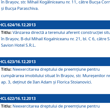
în Braşov, str. Mihail Kogălniceanu nr. 11, către Bucşa Cor
şi Bucşa Paraschiva.
HCL 624/16.12.2013
Titlu:
Vânzarea directă a terenului aferent construcţiei sit
în Braşov, B-dul Mihail Kogalniceanu nr. 21, bl. C 6, către S
Savion Hotel S.R.L.
HCL 623/16.12.2013
Titlu:
Neexercitarea dreptului de preemţiune pentru
cumpărarea imobilului situat în Braşov, str. Mureşenilor nr
ap. 3, deţinut de Ilan Adam şi Florica Stoianovici.
HCL 622/16.12.2013
Titlu:
Neexercitarea dreptului de preemţiune pentru