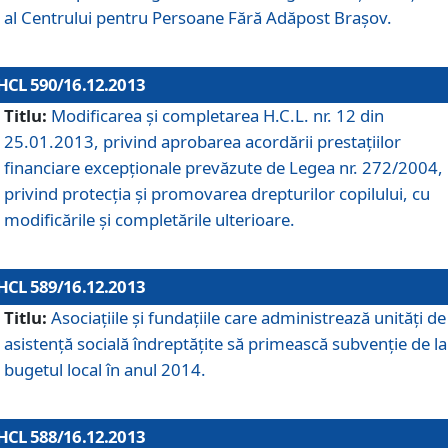
al Centrului pentru Persoane Fără Adăpost Braşov.
HCL 590/16.12.2013
Titlu:
Modificarea şi completarea H.C.L. nr. 12 din
25.01.2013, privind aprobarea acordării prestaţiilor
financiare excepţionale prevăzute de Legea nr. 272/2004,
privind protecţia şi promovarea drepturilor copilului, cu
modificările şi completările ulterioare.
HCL 589/16.12.2013
Titlu:
Asociaţiile şi fundaţiile care administrează unităţi de
asistenţă socială îndreptăţite să primească subvenţie de la
bugetul local în anul 2014.
HCL 588/16.12.2013