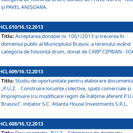
şi PAVEL ANIŞOARA.
HCL 610/16.12.2013
Titlu:
Acceptarea donaţiei nr. 1061/2013 şi trecerea în
domeniul public al Municipiului Braşov, a terenului având
categoria de folosinţă drum, donat de CARP CIPRIAN - IO
HCL 609/16.12.2013
Titlu:
Studiu de oportunitate pentru elaborare documenta
„P.U.Z. - Construire locuinţe colective, spaţii comerciale şi
împrejmuire (cu modificare regim de înălţime aferent P.U.
Braşov)”, iniţiator S.C. Atlanta House Investments S.R.L.
HCL 608/16.12.2013
Titlu:
Documentaţia „P.U.Z. - Schimbare de destinaţie,