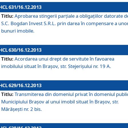
HCL 631/16.12.2013
Titlu:
Aprobarea stingerii parţiale a obligaţiilor datorate d
S.C. Bogdan Invest S.R.L. prin darea în compensare a uno
bunuri imobile.
HCL 630/16.12.2013
Titlu:
Acordarea unui drept de servitute în favoarea
imobilului situat în Braşov, str. Stejerişului nr. 19 A.
HCL 629/16.12.2013
Titlu:
Transmiterea din domeniul privat în domeniul public
Municipiului Braşov al unui imobil situat în Braşov, str.
Mărăşeşti nr. 2 bis.