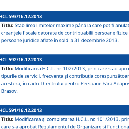
HCL 593/16.12.2013
Titlu:
Stabilirea limitelor maxime până la care pot fi anula
creanţele fiscale datorate de contribuabilii persoane fizice 
persoane juridice aflate în sold la 31 decembrie 2013.
HCL 592/16.12.2013
Titlu:
Modificarea H.C.L. nr. 102/2013, prin care s-au apr
tipurile de servicii, frecvenţa şi contribuţia corespunzătoa
acestora, în cadrul Centrului pentru Persoane Fără Adăpo
Braşov.
HCL 591/16.12.2013
Titlu:
Modificarea şi completarea H.C.L. nr. 101/2013, pri
care s-a aprobat Regulamentul de Organizare şi Funcţion