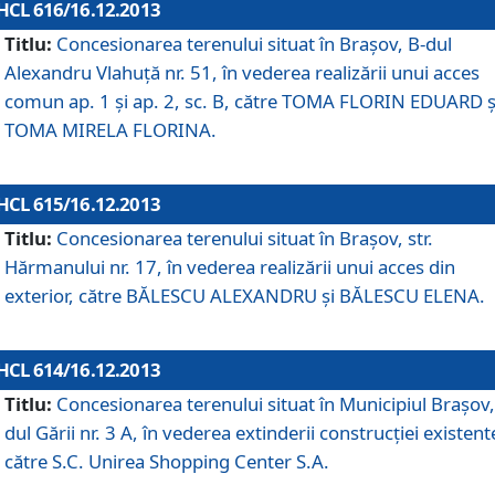
HCL 616/16.12.2013
Titlu:
Concesionarea terenului situat în Braşov, B-dul
Alexandru Vlahuţă nr. 51, în vederea realizării unui acces
comun ap. 1 şi ap. 2, sc. B, către TOMA FLORIN EDUARD ş
TOMA MIRELA FLORINA.
HCL 615/16.12.2013
Titlu:
Concesionarea terenului situat în Braşov, str.
Hărmanului nr. 17, în vederea realizării unui acces din
exterior, către BĂLESCU ALEXANDRU şi BĂLESCU ELENA.
HCL 614/16.12.2013
Titlu:
Concesionarea terenului situat în Municipiul Braşov,
dul Gării nr. 3 A, în vederea extinderii construcţiei existent
către S.C. Unirea Shopping Center S.A.