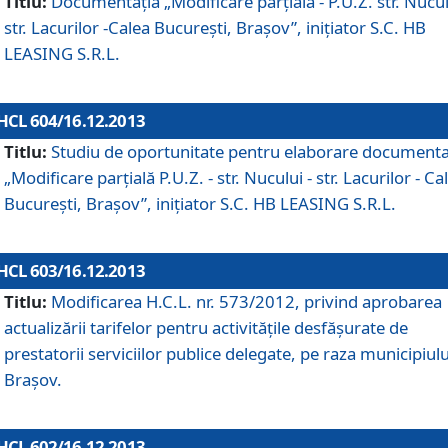
Titlu:
Documentaţia „Modificare parţială - P.U.Z. str. Nucul
str. Lacurilor -Calea Bucureşti, Braşov”, iniţiator S.C. HB
LEASING S.R.L.
HCL 604/16.12.2013
Titlu:
Studiu de oportunitate pentru elaborare documenta
„Modificare parţială P.U.Z. - str. Nucului - str. Lacurilor - Ca
Bucureşti, Braşov”, iniţiator S.C. HB LEASING S.R.L.
HCL 603/16.12.2013
Titlu:
Modificarea H.C.L. nr. 573/2012, privind aprobarea
actualizării tarifelor pentru activităţile desfăşurate de
prestatorii serviciilor publice delegate, pe raza municipiulu
Braşov.
HCL 602/16.12.2013