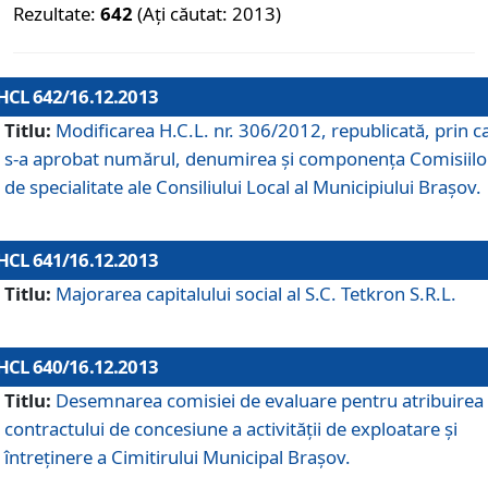
Rezultate:
642
(Ați căutat: 2013)
HCL 642/16.12.2013
Titlu:
Modificarea H.C.L. nr. 306/2012, republicată, prin c
s-a aprobat numărul, denumirea şi componenţa Comisiilo
de specialitate ale Consiliului Local al Municipiului Braşov.
HCL 641/16.12.2013
Titlu:
Majorarea capitalului social al S.C. Tetkron S.R.L.
HCL 640/16.12.2013
Titlu:
Desemnarea comisiei de evaluare pentru atribuirea
contractului de concesiune a activităţii de exploatare şi
întreţinere a Cimitirului Municipal Braşov.