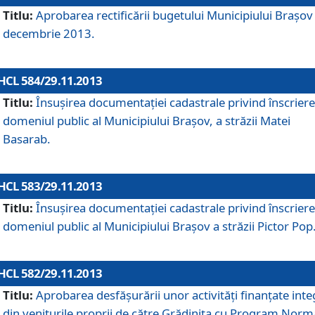
Titlu:
Aprobarea rectificării bugetului Municipiului Braşov 
decembrie 2013.
HCL 584/29.11.2013
Titlu:
Însuşirea documentaţiei cadastrale privind înscriere
domeniul public al Municipiului Braşov, a străzii Matei
Basarab.
HCL 583/29.11.2013
Titlu:
Însuşirea documentaţiei cadastrale privind înscriere
domeniul public al Municipiului Braşov a străzii Pictor Pop
HCL 582/29.11.2013
Titlu:
Aprobarea desfăşurării unor activităţi finanţate inte
din veniturile proprii de către Grădiniţa cu Program Norm