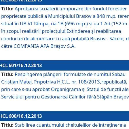
Titlu:
Aprobarea scoaterii temporare din fondul forestier
proprietate publică a Municipiului Braşov a 848 m.p. tere
situat în UB VI Tâmpa, ua 1B (696 m.p.) şi ua 1 Ad (152 m.
în scopul realizării proiectului Extinderea şi reabilitarea
conductei de alimentare cu apă potabilă Braşov - Săcele, 
către COMPANIA APA Braşov S.A.
HCL 601/16.12.2013
Titlu:
Respingerea plângerii formulate de numitul Sabău
Cristian Matei, împotriva H.C.L. nr. 108/2013,republicată,
prin care s-au aprobat Organigrama şi Statul de funcţii ale
Serviciului pentru Gestionarea Câinilor fără Stăpân Braşov
HCL 600/16.12.2013
Titlu:
Stabilirea cuantumului cheltuielilor de întreţinere a