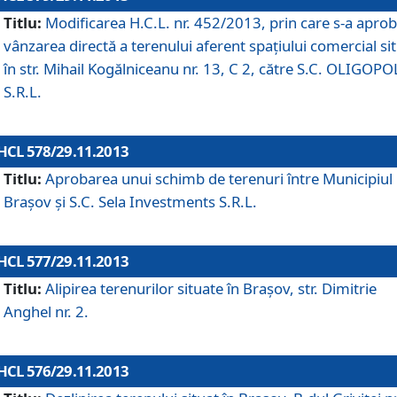
Titlu:
Modificarea H.C.L. nr. 452/2013, prin care s-a aprob
vânzarea directă a terenului aferent spaţiului comercial si
în str. Mihail Kogălniceanu nr. 13, C 2, către S.C. OLIGOPO
S.R.L.
HCL 578/29.11.2013
Titlu:
Aprobarea unui schimb de terenuri între Municipiul
Braşov şi S.C. Sela Investments S.R.L.
HCL 577/29.11.2013
Titlu:
Alipirea terenurilor situate în Braşov, str. Dimitrie
Anghel nr. 2.
HCL 576/29.11.2013