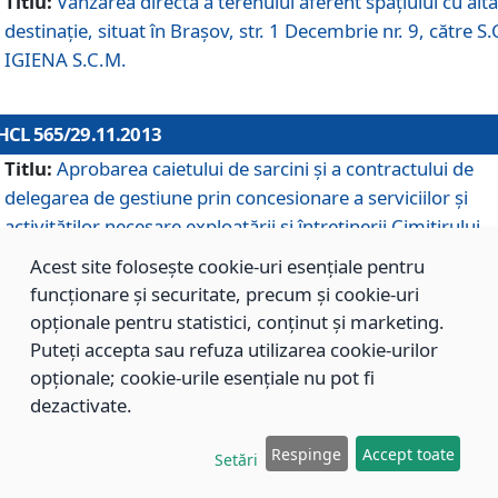
Titlu:
Vânzarea directă a terenului aferent spaţiului cu altă
destinaţie, situat în Braşov, str. 1 Decembrie nr. 9, către S.
IGIENA S.C.M.
HCL 565/29.11.2013
Titlu:
Aprobarea caietului de sarcini şi a contractului de
delegarea de gestiune prin concesionare a serviciilor şi
activităţilor necesare exploatării şi întreţinerii Cimitirului
Municipal Braşov situat în str. Dimitrie Anghel nr. 19.
Acest site folosește cookie-uri esențiale pentru
funcționare și securitate, precum și cookie-uri
opționale pentru statistici, conținut și marketing.
HCL 564/29.11.2013
Puteți accepta sau refuza utilizarea cookie-urilor
Titlu:
Completarea şi modificarea H.C.L. nr. 446/2013, pr
opționale; cookie-urile esențiale nu pot fi
care s-a aprobat studiul de fundamentare pentru
dezactivate.
concesionarea serviciilor de administrare a Cimitirului
Municipal Braşov.
Respinge
Accept toate
Setări