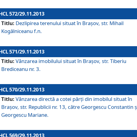
HCL 572/29.11.2013
Titlu:
Dezlipirea terenului situat în Braşov, str. Mihail
Kogălniceanu f.n.
HCL 571/29.11.2013
Titlu:
Vânzarea imobilului situat în Braşov, str. Tiberiu
Brediceanu nr. 3.
HCL 570/29.11.2013
Titlu:
Vânzarea directă a cotei părţi din imobilul situat în
Braşov, str. Republicii nr. 13, către Georgescu Constantin ş
Georgescu Mariane.
HCL 569/29.11.2013