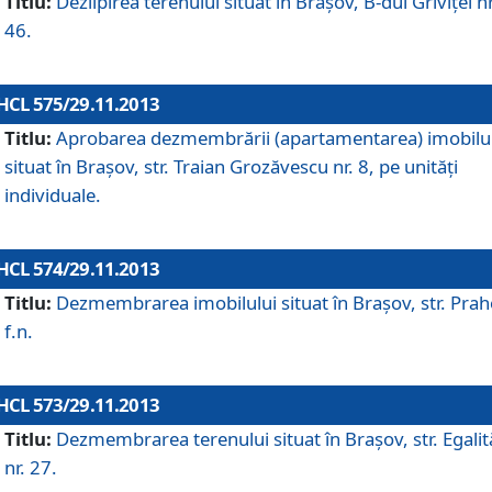
Titlu:
Dezlipirea terenului situat în Braşov, B-dul Griviţei nr
46.
HCL 575/29.11.2013
Titlu:
Aprobarea dezmembrării (apartamentarea) imobilu
situat în Braşov, str. Traian Grozăvescu nr. 8, pe unităţi
individuale.
HCL 574/29.11.2013
Titlu:
Dezmembrarea imobilului situat în Braşov, str. Pra
f.n.
HCL 573/29.11.2013
Titlu:
Dezmembrarea terenului situat în Braşov, str. Egalită
nr. 27.