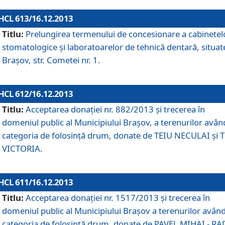
HCL 613/16.12.2013
Titlu:
Prelungirea termenului de concesionare a cabinetel
stomatologice şi laboratoarelor de tehnică dentară, situat
Braşov, str. Cometei nr. 1.
HCL 612/16.12.2013
Titlu:
Acceptarea donaţiei nr. 882/2013 şi trecerea în
domeniul public al Municipiului Braşov, a terenurilor avân
categoria de folosinţă drum, donate de TEIU NECULAI şi 
VICTORIA.
HCL 611/16.12.2013
Titlu:
Acceptarea donaţiei nr. 1517/2013 şi trecerea în
domeniul public al Municipiului Braşov a terenurilor avân
categoria de folosinţă drum, donate de PAVEL MIHAI - R