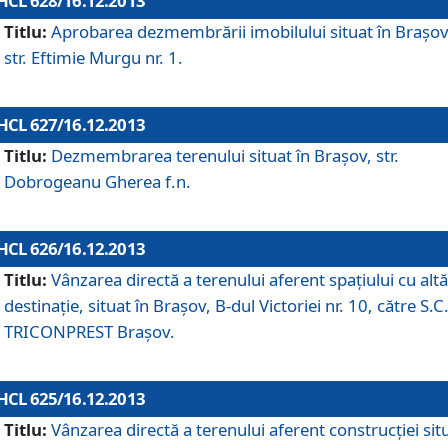
HCL 628/16.12.2013
Titlu:
Aprobarea dezmembrării imobilului situat în Braşov
str. Eftimie Murgu nr. 1.
HCL 627/16.12.2013
Titlu:
Dezmembrarea terenului situat în Braşov, str.
Dobrogeanu Gherea f.n.
HCL 626/16.12.2013
Titlu:
Vânzarea directă a terenului aferent spaţiului cu altă
destinaţie, situat în Braşov, B-dul Victoriei nr. 10, către S.C
TRICONPREST Braşov.
HCL 625/16.12.2013
Titlu:
Vânzarea directă a terenului aferent construcţiei sit