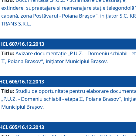
extindere, supraetajare şi reamenajare staţie telegondolă 
cabană, zona Postăvarul - Poiana Braşov”, iniţiator S.C. 
TRANS S.R.L.
HCL 607/16.12.2013
Titlu:
Avizare documentaţie „P.U.Z. - Domeniu schiabil - e
II, Poiana Braşov”, iniţiator Municipiul Braşov.
HCL 606/16.12.2013
Titlu:
Studiu de oportunitate pentru elaborare documenta
„P.U.Z. - Domeniu schiabil - etapa II, Poiana Braşov”, iniţia
Municipiul Braşov.
HCL 605/16.12.2013