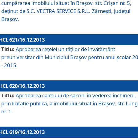
cumpărarea imobilului situat în Braşov, str. Crişan nr. 5,
deţinut de S.C. VECTRA SERVICE S.R.L. Zărneşti, judeţul
Braşov.
HCL 621/16.12.2013
Titlu:
Aprobarea reţelei unităţilor de învăţământ
preuniversitar din Municipiul Braşov pentru anul şcolar 2
- 2015.
HCL 620/16.12.2013
Titlu:
Aprobarea caietului de sarcini în vederea închirierii,
prin licitaţie publică, a imobilului situat în Braşov, str. Lun
nr. 1.
HCL 619/16.12.2013