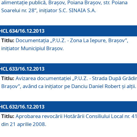
alimentaţie publică, Braşov, Poiana Braşov, str. Poiana
Soarelui nr. 28”, iniţiator S.C. SINAIA S.A.
HCL 634/16.12.2013
Titlu:
Documentaţia „P.U.Z. - Zona La Iepure, Braşov”,
iniţiator Municipiul Braşov.
HCL 633/16.12.2013
Titlu:
Avizarea documentaţiei „P.U.Z. - Strada După Grădin
Braşov”, având ca iniţiator pe Danciu Daniel Robert şi alţii.
HCL 632/16.12.2013
Titlu:
Aprobarea revocării Hotărârii Consiliului Local nr. 4
din 21 aprilie 2008.