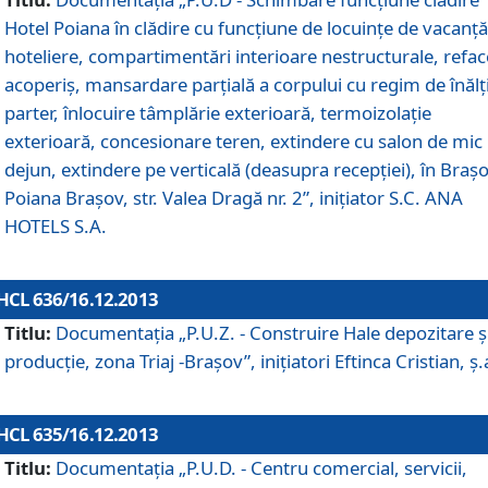
Hotel Poiana în clădire cu funcţiune de locuinţe de vacanţă
hoteliere, compartimentări interioare nestructurale, refa
acoperiş, mansardare parţială a corpului cu regim de înăl
parter, înlocuire tâmplărie exterioară, termoizolaţie
exterioară, concesionare teren, extindere cu salon de mic
dejun, extindere pe verticală (deasupra recepţiei), în Braşo
Poiana Braşov, str. Valea Dragă nr. 2”, iniţiator S.C. ANA
HOTELS S.A.
HCL 636/16.12.2013
Titlu:
Documentaţia „P.U.Z. - Construire Hale depozitare ş
producţie, zona Triaj -Braşov”, iniţiatori Eftinca Cristian, ş.
HCL 635/16.12.2013
Titlu:
Documentaţia „P.U.D. - Centru comercial, servicii,