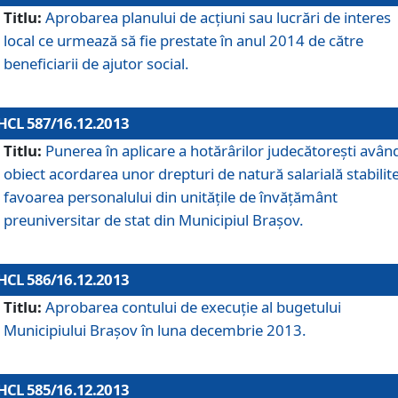
Titlu:
Aprobarea planului de acţiuni sau lucrări de interes
local ce urmează să fie prestate în anul 2014 de către
beneficiarii de ajutor social.
HCL 587/16.12.2013
Titlu:
Punerea în aplicare a hotărârilor judecătoreşti avân
obiect acordarea unor drepturi de natură salarială stabilite
favoarea personalului din unităţile de învăţământ
preuniversitar de stat din Municipiul Braşov.
HCL 586/16.12.2013
Titlu:
Aprobarea contului de execuţie al bugetului
Municipiului Braşov în luna decembrie 2013.
HCL 585/16.12.2013