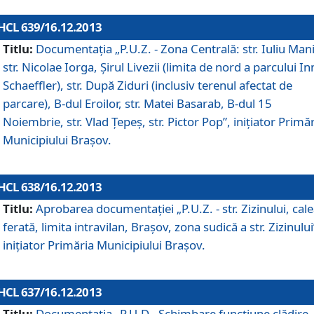
HCL 639/16.12.2013
Titlu:
Documentaţia „P.U.Z. - Zona Centrală: str. Iuliu Man
str. Nicolae Iorga, Şirul Livezii (limita de nord a parcului In
Schaeffler), str. După Ziduri (inclusiv terenul afectat de
parcare), B-dul Eroilor, str. Matei Basarab, B-dul 15
Noiembrie, str. Vlad Ţepeş, str. Pictor Pop”, iniţiator Primă
Municipiului Braşov.
HCL 638/16.12.2013
Titlu:
Aprobarea documentaţiei „P.U.Z. - str. Zizinului, cal
ferată, limita intravilan, Braşov, zona sudică a str. Zizinului
iniţiator Primăria Municipiului Braşov.
HCL 637/16.12.2013
Titlu:
Documentaţia „P.U.D - Schimbare funcţiune clădire