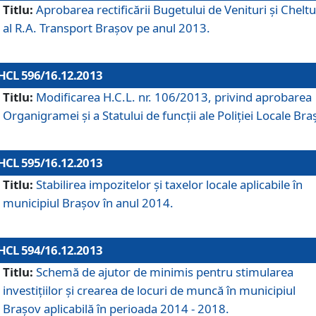
Titlu:
Aprobarea rectificării Bugetului de Venituri şi Cheltui
al R.A. Transport Braşov pe anul 2013.
HCL 596/16.12.2013
Titlu:
Modificarea H.C.L. nr. 106/2013, privind aprobarea
Organigramei şi a Statului de funcţii ale Poliţiei Locale Bra
HCL 595/16.12.2013
Titlu:
Stabilirea impozitelor şi taxelor locale aplicabile în
municipiul Braşov în anul 2014.
HCL 594/16.12.2013
Titlu:
Schemă de ajutor de minimis pentru stimularea
investiţiilor şi crearea de locuri de muncă în municipiul
Braşov aplicabilă în perioada 2014 - 2018.