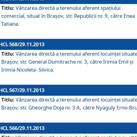
Titlu:
Vânzarea directă a terenului aferent spaţiului
comercial, situat în Braşov, str. Republicii nr. 9, către Enea
Tatiana.
HCL 568/29.11.2013
Titlu:
Vânzarea directă a terenului aferent locuinţei situate
Braşov, str. General Dumitrache nr. 3, către Irimia Emil şi
Irimia Nicoleta- Silvica.
HCL 567/29.11.2013
Titlu:
Vânzarea directă a terenului aferent locuinţei situate
Braşov, str. Gheorghe Doja nr. 3 A, către Nyaguly Erno-Br
HCL 566/29.11.2013