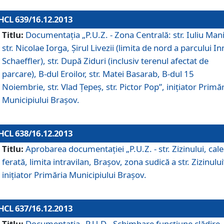
HCL 639/16.12.2013
Titlu:
Documentaţia „P.U.Z. - Zona Centrală: str. Iuliu Man
str. Nicolae Iorga, Şirul Livezii (limita de nord a parcului In
Schaeffler), str. După Ziduri (inclusiv terenul afectat de
parcare), B-dul Eroilor, str. Matei Basarab, B-dul 15
Noiembrie, str. Vlad Ţepeş, str. Pictor Pop”, iniţiator Primă
Municipiului Braşov.
HCL 638/16.12.2013
Titlu:
Aprobarea documentaţiei „P.U.Z. - str. Zizinului, cal
ferată, limita intravilan, Braşov, zona sudică a str. Zizinului
iniţiator Primăria Municipiului Braşov.
HCL 637/16.12.2013
Titlu:
Documentaţia „P.U.D - Schimbare funcţiune clădire