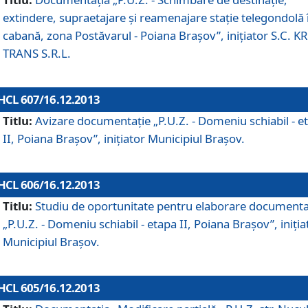
extindere, supraetajare şi reamenajare staţie telegondolă 
cabană, zona Postăvarul - Poiana Braşov”, iniţiator S.C. 
TRANS S.R.L.
HCL 607/16.12.2013
Titlu:
Avizare documentaţie „P.U.Z. - Domeniu schiabil - e
II, Poiana Braşov”, iniţiator Municipiul Braşov.
HCL 606/16.12.2013
Titlu:
Studiu de oportunitate pentru elaborare documenta
„P.U.Z. - Domeniu schiabil - etapa II, Poiana Braşov”, iniţia
Municipiul Braşov.
HCL 605/16.12.2013