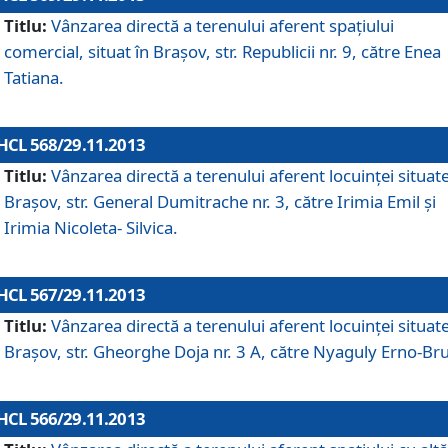
Titlu:
Vânzarea directă a terenului aferent spaţiului
comercial, situat în Braşov, str. Republicii nr. 9, către Enea
Tatiana.
HCL 568/29.11.2013
Titlu:
Vânzarea directă a terenului aferent locuinţei situate
Braşov, str. General Dumitrache nr. 3, către Irimia Emil şi
Irimia Nicoleta- Silvica.
HCL 567/29.11.2013
Titlu:
Vânzarea directă a terenului aferent locuinţei situate
Braşov, str. Gheorghe Doja nr. 3 A, către Nyaguly Erno-Br
HCL 566/29.11.2013