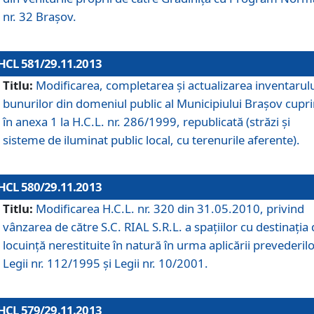
nr. 32 Braşov.
HCL 581/29.11.2013
Titlu:
Modificarea, completarea şi actualizarea inventarul
bunurilor din domeniul public al Municipiului Braşov cupr
în anexa 1 la H.C.L. nr. 286/1999, republicată (străzi şi
sisteme de iluminat public local, cu terenurile aferente).
HCL 580/29.11.2013
Titlu:
Modificarea H.C.L. nr. 320 din 31.05.2010, privind
vânzarea de către S.C. RIAL S.R.L. a spaţiilor cu destinaţia
locuinţă nerestituite în natură în urma aplicării prevederil
Legii nr. 112/1995 şi Legii nr. 10/2001.
HCL 579/29.11.2013