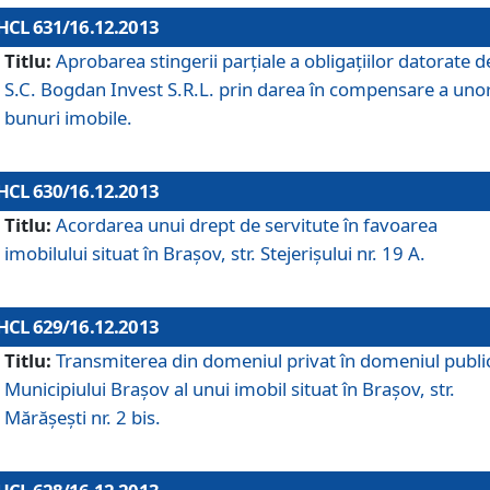
HCL 631/16.12.2013
Titlu:
Aprobarea stingerii parţiale a obligaţiilor datorate d
S.C. Bogdan Invest S.R.L. prin darea în compensare a uno
bunuri imobile.
HCL 630/16.12.2013
Titlu:
Acordarea unui drept de servitute în favoarea
imobilului situat în Braşov, str. Stejerişului nr. 19 A.
HCL 629/16.12.2013
Titlu:
Transmiterea din domeniul privat în domeniul public
Municipiului Braşov al unui imobil situat în Braşov, str.
Mărăşeşti nr. 2 bis.