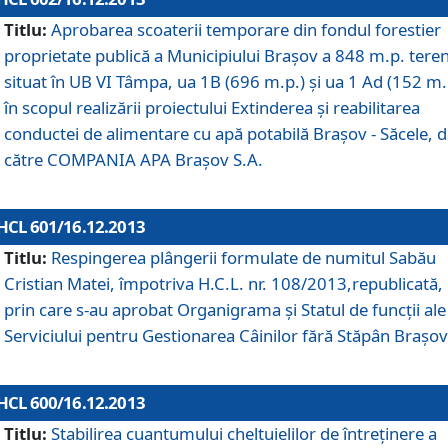
Titlu:
Aprobarea scoaterii temporare din fondul forestier
proprietate publică a Municipiului Braşov a 848 m.p. tere
situat în UB VI Tâmpa, ua 1B (696 m.p.) şi ua 1 Ad (152 m.
în scopul realizării proiectului Extinderea şi reabilitarea
conductei de alimentare cu apă potabilă Braşov - Săcele, 
către COMPANIA APA Braşov S.A.
HCL 601/16.12.2013
Titlu:
Respingerea plângerii formulate de numitul Sabău
Cristian Matei, împotriva H.C.L. nr. 108/2013,republicată,
prin care s-au aprobat Organigrama şi Statul de funcţii ale
Serviciului pentru Gestionarea Câinilor fără Stăpân Braşov
HCL 600/16.12.2013
Titlu:
Stabilirea cuantumului cheltuielilor de întreţinere a