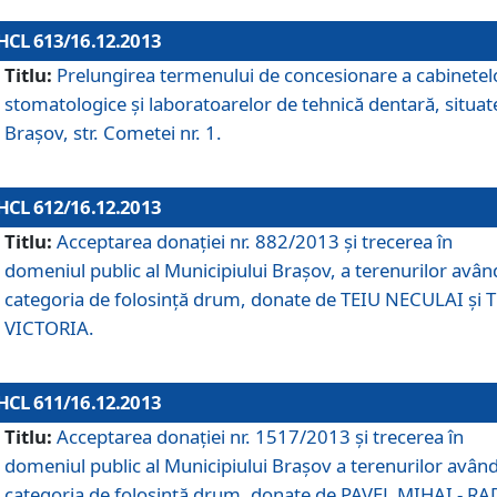
HCL 613/16.12.2013
Titlu:
Prelungirea termenului de concesionare a cabinetel
stomatologice şi laboratoarelor de tehnică dentară, situat
Braşov, str. Cometei nr. 1.
HCL 612/16.12.2013
Titlu:
Acceptarea donaţiei nr. 882/2013 şi trecerea în
domeniul public al Municipiului Braşov, a terenurilor avân
categoria de folosinţă drum, donate de TEIU NECULAI şi 
VICTORIA.
HCL 611/16.12.2013
Titlu:
Acceptarea donaţiei nr. 1517/2013 şi trecerea în
domeniul public al Municipiului Braşov a terenurilor avân
categoria de folosinţă drum, donate de PAVEL MIHAI - R