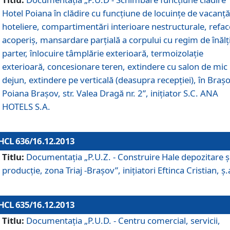
Hotel Poiana în clădire cu funcţiune de locuinţe de vacanţă
hoteliere, compartimentări interioare nestructurale, refa
acoperiş, mansardare parţială a corpului cu regim de înăl
parter, înlocuire tâmplărie exterioară, termoizolaţie
exterioară, concesionare teren, extindere cu salon de mic
dejun, extindere pe verticală (deasupra recepţiei), în Braşo
Poiana Braşov, str. Valea Dragă nr. 2”, iniţiator S.C. ANA
HOTELS S.A.
HCL 636/16.12.2013
Titlu:
Documentaţia „P.U.Z. - Construire Hale depozitare ş
producţie, zona Triaj -Braşov”, iniţiatori Eftinca Cristian, ş.
HCL 635/16.12.2013
Titlu:
Documentaţia „P.U.D. - Centru comercial, servicii,