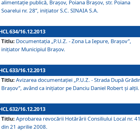
alimentaţie publică, Braşov, Poiana Braşov, str. Poiana
Soarelui nr. 28”, iniţiator S.C. SINAIA S.A.
HCL 634/16.12.2013
Titlu:
Documentaţia „P.U.Z. - Zona La Iepure, Braşov”,
iniţiator Municipiul Braşov.
HCL 633/16.12.2013
Titlu:
Avizarea documentaţiei „P.U.Z. - Strada După Grădin
Braşov”, având ca iniţiator pe Danciu Daniel Robert şi alţii.
HCL 632/16.12.2013
Titlu:
Aprobarea revocării Hotărârii Consiliului Local nr. 4
din 21 aprilie 2008.