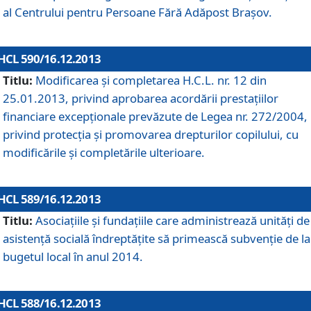
al Centrului pentru Persoane Fără Adăpost Braşov.
HCL 590/16.12.2013
Titlu:
Modificarea şi completarea H.C.L. nr. 12 din
25.01.2013, privind aprobarea acordării prestaţiilor
financiare excepţionale prevăzute de Legea nr. 272/2004,
privind protecţia şi promovarea drepturilor copilului, cu
modificările şi completările ulterioare.
HCL 589/16.12.2013
Titlu:
Asociaţiile şi fundaţiile care administrează unităţi de
asistenţă socială îndreptăţite să primească subvenţie de la
bugetul local în anul 2014.
HCL 588/16.12.2013