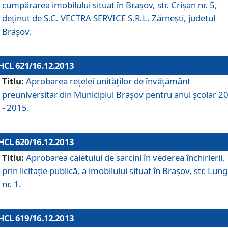
cumpărarea imobilului situat în Braşov, str. Crişan nr. 5,
deţinut de S.C. VECTRA SERVICE S.R.L. Zărneşti, judeţul
Braşov.
HCL 621/16.12.2013
Titlu:
Aprobarea reţelei unităţilor de învăţământ
preuniversitar din Municipiul Braşov pentru anul şcolar 2
- 2015.
HCL 620/16.12.2013
Titlu:
Aprobarea caietului de sarcini în vederea închirierii,
prin licitaţie publică, a imobilului situat în Braşov, str. Lun
nr. 1.
HCL 619/16.12.2013