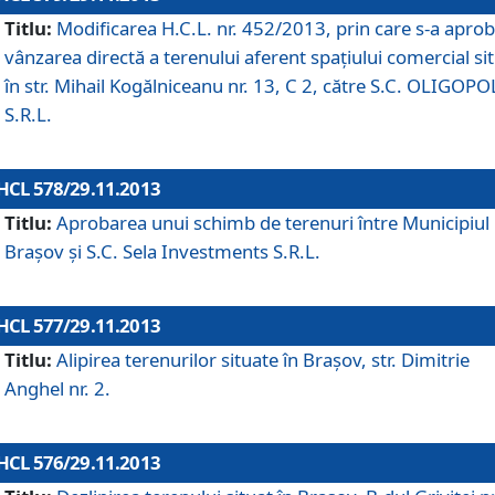
Titlu:
Modificarea H.C.L. nr. 452/2013, prin care s-a aprob
vânzarea directă a terenului aferent spaţiului comercial si
în str. Mihail Kogălniceanu nr. 13, C 2, către S.C. OLIGOPO
S.R.L.
HCL 578/29.11.2013
Titlu:
Aprobarea unui schimb de terenuri între Municipiul
Braşov şi S.C. Sela Investments S.R.L.
HCL 577/29.11.2013
Titlu:
Alipirea terenurilor situate în Braşov, str. Dimitrie
Anghel nr. 2.
HCL 576/29.11.2013