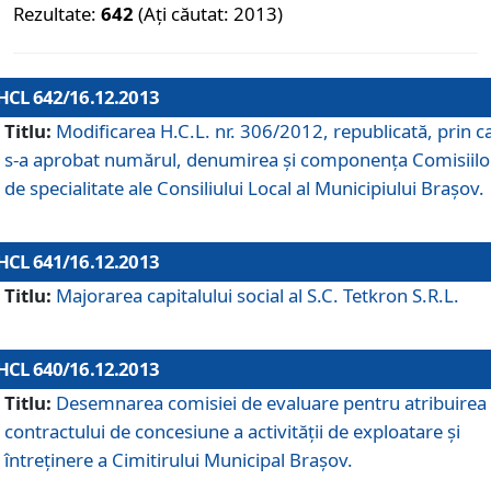
Rezultate:
642
(Ați căutat: 2013)
HCL 642/16.12.2013
Titlu:
Modificarea H.C.L. nr. 306/2012, republicată, prin c
s-a aprobat numărul, denumirea şi componenţa Comisiilo
de specialitate ale Consiliului Local al Municipiului Braşov.
HCL 641/16.12.2013
Titlu:
Majorarea capitalului social al S.C. Tetkron S.R.L.
HCL 640/16.12.2013
Titlu:
Desemnarea comisiei de evaluare pentru atribuirea
contractului de concesiune a activităţii de exploatare şi
întreţinere a Cimitirului Municipal Braşov.