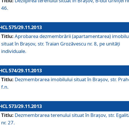
Titlu:
Dezlipirea terenului situat în Braşov, B-dul Griviţei nr
46.
HCL 575/29.11.2013
Titlu:
Aprobarea dezmembrării (apartamentarea) imobilu
situat în Braşov, str. Traian Grozăvescu nr. 8, pe unităţi
individuale.
HCL 574/29.11.2013
Titlu:
Dezmembrarea imobilului situat în Braşov, str. Pra
f.n.
HCL 573/29.11.2013
Titlu:
Dezmembrarea terenului situat în Braşov, str. Egalită
nr. 27.