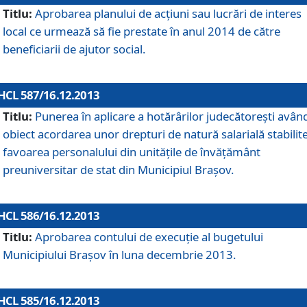
Titlu:
Aprobarea planului de acţiuni sau lucrări de interes
local ce urmează să fie prestate în anul 2014 de către
beneficiarii de ajutor social.
HCL 587/16.12.2013
Titlu:
Punerea în aplicare a hotărârilor judecătoreşti avân
obiect acordarea unor drepturi de natură salarială stabilite
favoarea personalului din unităţile de învăţământ
preuniversitar de stat din Municipiul Braşov.
HCL 586/16.12.2013
Titlu:
Aprobarea contului de execuţie al bugetului
Municipiului Braşov în luna decembrie 2013.
HCL 585/16.12.2013