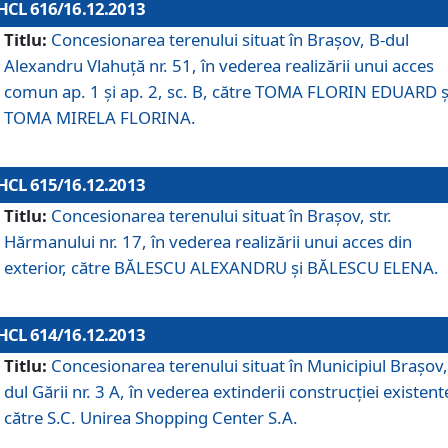
HCL 616/16.12.2013
Titlu:
Concesionarea terenului situat în Braşov, B-dul
Alexandru Vlahuţă nr. 51, în vederea realizării unui acces
comun ap. 1 şi ap. 2, sc. B, către TOMA FLORIN EDUARD ş
TOMA MIRELA FLORINA.
HCL 615/16.12.2013
Titlu:
Concesionarea terenului situat în Braşov, str.
Hărmanului nr. 17, în vederea realizării unui acces din
exterior, către BĂLESCU ALEXANDRU şi BĂLESCU ELENA.
HCL 614/16.12.2013
Titlu:
Concesionarea terenului situat în Municipiul Braşov,
dul Gării nr. 3 A, în vederea extinderii construcţiei existent
către S.C. Unirea Shopping Center S.A.