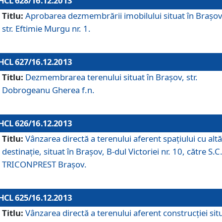
HCL 628/16.12.2013
Titlu:
Aprobarea dezmembrării imobilului situat în Braşov
str. Eftimie Murgu nr. 1.
HCL 627/16.12.2013
Titlu:
Dezmembrarea terenului situat în Braşov, str.
Dobrogeanu Gherea f.n.
HCL 626/16.12.2013
Titlu:
Vânzarea directă a terenului aferent spaţiului cu altă
destinaţie, situat în Braşov, B-dul Victoriei nr. 10, către S.C
TRICONPREST Braşov.
HCL 625/16.12.2013
Titlu:
Vânzarea directă a terenului aferent construcţiei sit