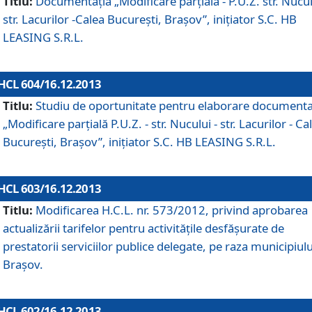
Titlu:
Documentaţia „Modificare parţială - P.U.Z. str. Nucul
str. Lacurilor -Calea Bucureşti, Braşov”, iniţiator S.C. HB
LEASING S.R.L.
HCL 604/16.12.2013
Titlu:
Studiu de oportunitate pentru elaborare documenta
„Modificare parţială P.U.Z. - str. Nucului - str. Lacurilor - Ca
Bucureşti, Braşov”, iniţiator S.C. HB LEASING S.R.L.
HCL 603/16.12.2013
Titlu:
Modificarea H.C.L. nr. 573/2012, privind aprobarea
actualizării tarifelor pentru activităţile desfăşurate de
prestatorii serviciilor publice delegate, pe raza municipiulu
Braşov.
HCL 602/16.12.2013