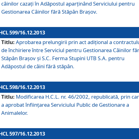
câinilor cazaţi în Adăpostul aparţinând Serviciului pentru
Gestionarea Câinilor fără Stăpân Braşov.
HCL 599/16.12.2013
Titlu:
Aprobarea prelungirii prin act adiţional a contractul
de închiriere între Serviciul pentru Gestionarea Câinilor fă
Stăpân Braşov şi S.C. Ferma Stupini UTB S.A. pentru
Adăpostul de câini fără stăpân.
HCL 598/16.12.2013
Titlu:
Modificarea H.C.L. nr. 46/2002, republicată, prin car
a aprobat înfiinţarea Serviciului Public de Gestionare a
Animalelor.
HCL 597/16.12.2013