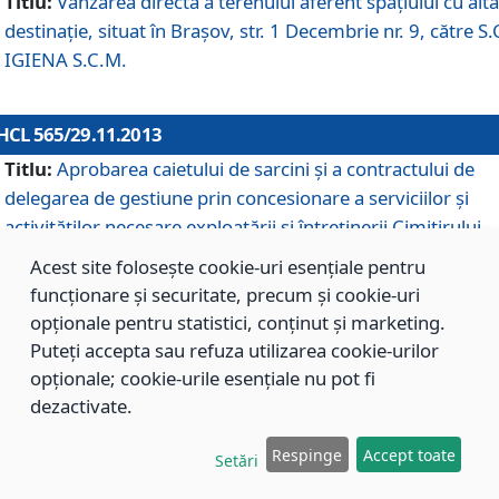
Titlu:
Vânzarea directă a terenului aferent spaţiului cu altă
destinaţie, situat în Braşov, str. 1 Decembrie nr. 9, către S.
IGIENA S.C.M.
HCL 565/29.11.2013
Titlu:
Aprobarea caietului de sarcini şi a contractului de
delegarea de gestiune prin concesionare a serviciilor şi
activităţilor necesare exploatării şi întreţinerii Cimitirului
Municipal Braşov situat în str. Dimitrie Anghel nr. 19.
Acest site folosește cookie-uri esențiale pentru
funcționare și securitate, precum și cookie-uri
opționale pentru statistici, conținut și marketing.
HCL 564/29.11.2013
Puteți accepta sau refuza utilizarea cookie-urilor
Titlu:
Completarea şi modificarea H.C.L. nr. 446/2013, pr
opționale; cookie-urile esențiale nu pot fi
care s-a aprobat studiul de fundamentare pentru
dezactivate.
concesionarea serviciilor de administrare a Cimitirului
Municipal Braşov.
Respinge
Accept toate
Setări