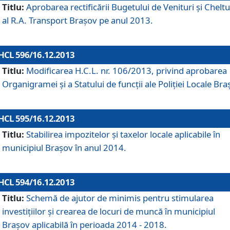
Titlu:
Aprobarea rectificării Bugetului de Venituri şi Cheltui
al R.A. Transport Braşov pe anul 2013.
HCL 596/16.12.2013
Titlu:
Modificarea H.C.L. nr. 106/2013, privind aprobarea
Organigramei şi a Statului de funcţii ale Poliţiei Locale Bra
HCL 595/16.12.2013
Titlu:
Stabilirea impozitelor şi taxelor locale aplicabile în
municipiul Braşov în anul 2014.
HCL 594/16.12.2013
Titlu:
Schemă de ajutor de minimis pentru stimularea
investiţiilor şi crearea de locuri de muncă în municipiul
Braşov aplicabilă în perioada 2014 - 2018.