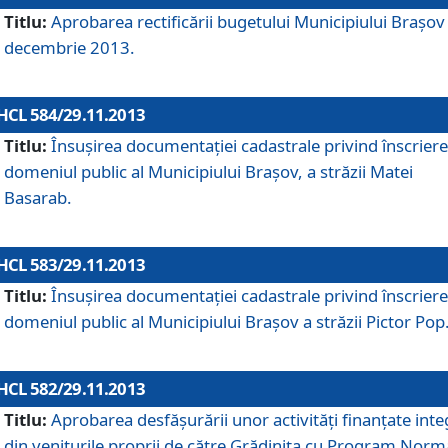
Titlu:
Aprobarea rectificării bugetului Municipiului Braşov 
decembrie 2013.
HCL 584/29.11.2013
Titlu:
Însuşirea documentaţiei cadastrale privind înscriere
domeniul public al Municipiului Braşov, a străzii Matei
Basarab.
HCL 583/29.11.2013
Titlu:
Însuşirea documentaţiei cadastrale privind înscriere
domeniul public al Municipiului Braşov a străzii Pictor Pop
HCL 582/29.11.2013
Titlu:
Aprobarea desfăşurării unor activităţi finanţate inte
din veniturile proprii de către Grădiniţa cu Program Norm