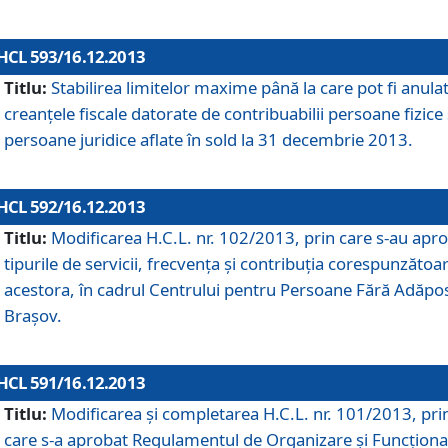
HCL 593/16.12.2013
Titlu:
Stabilirea limitelor maxime până la care pot fi anula
creanţele fiscale datorate de contribuabilii persoane fizice 
persoane juridice aflate în sold la 31 decembrie 2013.
HCL 592/16.12.2013
Titlu:
Modificarea H.C.L. nr. 102/2013, prin care s-au apr
tipurile de servicii, frecvenţa şi contribuţia corespunzătoa
acestora, în cadrul Centrului pentru Persoane Fără Adăpo
Braşov.
HCL 591/16.12.2013
Titlu:
Modificarea şi completarea H.C.L. nr. 101/2013, pri
care s-a aprobat Regulamentul de Organizare şi Funcţion