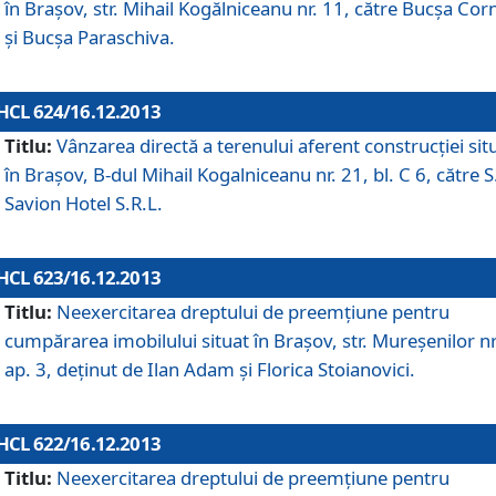
în Braşov, str. Mihail Kogălniceanu nr. 11, către Bucşa Cor
şi Bucşa Paraschiva.
HCL 624/16.12.2013
Titlu:
Vânzarea directă a terenului aferent construcţiei sit
în Braşov, B-dul Mihail Kogalniceanu nr. 21, bl. C 6, către S
Savion Hotel S.R.L.
HCL 623/16.12.2013
Titlu:
Neexercitarea dreptului de preemţiune pentru
cumpărarea imobilului situat în Braşov, str. Mureşenilor nr
ap. 3, deţinut de Ilan Adam şi Florica Stoianovici.
HCL 622/16.12.2013
Titlu:
Neexercitarea dreptului de preemţiune pentru