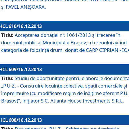
şi PAVEL ANIŞOARA.
HCL 610/16.12.2013
Titlu:
Acceptarea donaţiei nr. 1061/2013 şi trecerea în
domeniul public al Municipiului Braşov, a terenului având
categoria de folosinţă drum, donat de CARP CIPRIAN - IO
HCL 609/16.12.2013
Titlu:
Studiu de oportunitate pentru elaborare documenta
„P.U.Z. - Construire locuinţe colective, spaţii comerciale şi
împrejmuire (cu modificare regim de înălţime aferent P.U.
Braşov)”, iniţiator S.C. Atlanta House Investments S.R.L.
HCL 608/16.12.2013
Titlu:
Documentaţia „P.U.Z. - Schimbare de destinaţie,