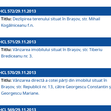
HCL 572/29.11.2013
Titlu:
Dezlipirea terenului situat în Braşov, str. Mihail
Kogălniceanu f.n.
HCL 571/29.11.2013
Titlu:
Vânzarea imobilului situat în Braşov, str. Tiberiu
Brediceanu nr. 3.
HCL 570/29.11.2013
Titlu:
Vânzarea directă a cotei părţi din imobilul situat în
Braşov, str. Republicii nr. 13, către Georgescu Constantin ş
Georgescu Mariane.
HCL 569/29.11.2013