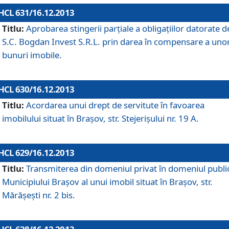
HCL 631/16.12.2013
Titlu:
Aprobarea stingerii parţiale a obligaţiilor datorate d
S.C. Bogdan Invest S.R.L. prin darea în compensare a uno
bunuri imobile.
HCL 630/16.12.2013
Titlu:
Acordarea unui drept de servitute în favoarea
imobilului situat în Braşov, str. Stejerişului nr. 19 A.
HCL 629/16.12.2013
Titlu:
Transmiterea din domeniul privat în domeniul public
Municipiului Braşov al unui imobil situat în Braşov, str.
Mărăşeşti nr. 2 bis.