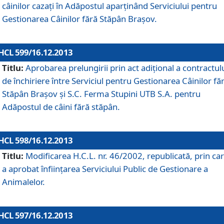
câinilor cazaţi în Adăpostul aparţinând Serviciului pentru
Gestionarea Câinilor fără Stăpân Braşov.
HCL 599/16.12.2013
Titlu:
Aprobarea prelungirii prin act adiţional a contractul
de închiriere între Serviciul pentru Gestionarea Câinilor fă
Stăpân Braşov şi S.C. Ferma Stupini UTB S.A. pentru
Adăpostul de câini fără stăpân.
HCL 598/16.12.2013
Titlu:
Modificarea H.C.L. nr. 46/2002, republicată, prin car
a aprobat înfiinţarea Serviciului Public de Gestionare a
Animalelor.
HCL 597/16.12.2013