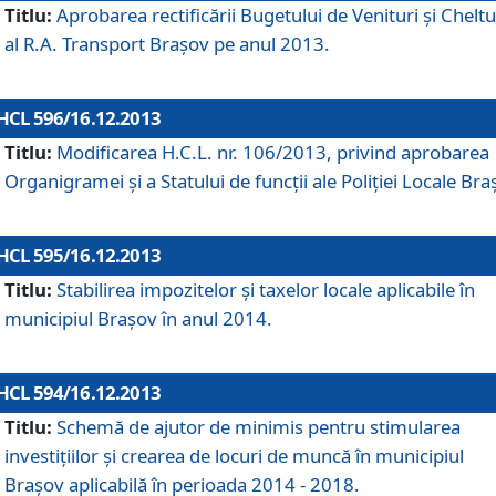
Titlu:
Aprobarea rectificării Bugetului de Venituri şi Cheltui
al R.A. Transport Braşov pe anul 2013.
HCL 596/16.12.2013
Titlu:
Modificarea H.C.L. nr. 106/2013, privind aprobarea
Organigramei şi a Statului de funcţii ale Poliţiei Locale Bra
HCL 595/16.12.2013
Titlu:
Stabilirea impozitelor şi taxelor locale aplicabile în
municipiul Braşov în anul 2014.
HCL 594/16.12.2013
Titlu:
Schemă de ajutor de minimis pentru stimularea
investiţiilor şi crearea de locuri de muncă în municipiul
Braşov aplicabilă în perioada 2014 - 2018.