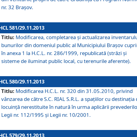
nr. 32 Braşov.
HCL 581/29.11.2013
Titlu:
Modificarea, completarea şi actualizarea inventarul
bunurilor din domeniul public al Municipiului Braşov cupr
în anexa 1 la H.C.L. nr. 286/1999, republicată (străzi şi
sisteme de iluminat public local, cu terenurile aferente).
HCL 580/29.11.2013
Titlu:
Modificarea H.C.L. nr. 320 din 31.05.2010, privind
vânzarea de către S.C. RIAL S.R.L. a spaţiilor cu destinaţia
locuinţă nerestituite în natură în urma aplicării prevederil
Legii nr. 112/1995 şi Legii nr. 10/2001.
HCL 579/29.11.2013