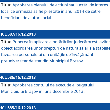
Titlu:
Aprobarea planului de acţiuni sau lucrări de interes
local ce urmează să fie prestate în anul 2014 de către
beneficiarii de ajutor social.
HCL 587/16.12.2013
Titlu:
Punerea în aplicare a hotărârilor judecătoreşti avân
obiect acordarea unor drepturi de natură salarială stabilite
favoarea personalului din unităţile de învăţământ
preuniversitar de stat din Municipiul Braşov.
HCL 586/16.12.2013
Titlu:
Aprobarea contului de execuţie al bugetului
Municipiului Braşov în luna decembrie 2013.
HCL 585/16.12.2013