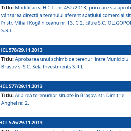
Titlu:
Modificarea H.C.L. nr. 452/2013, prin care s-a aprob
vânzarea directă a terenului aferent spaţiului comercial si
în str. Mihail Kogălniceanu nr. 13, C 2, către S.C. OLIGOPO
S.R.L.
HCL 578/29.11.2013
Titlu:
Aprobarea unui schimb de terenuri între Municipiul
Braşov şi S.C. Sela Investments S.R.L.
HCL 577/29.11.2013
Titlu:
Alipirea terenurilor situate în Braşov, str. Dimitrie
Anghel nr. 2.
HCL 576/29.11.2013