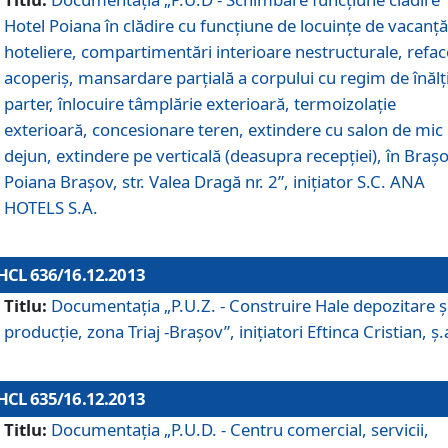
Hotel Poiana în clădire cu funcţiune de locuinţe de vacanţă
hoteliere, compartimentări interioare nestructurale, refa
acoperiş, mansardare parţială a corpului cu regim de înăl
parter, înlocuire tâmplărie exterioară, termoizolaţie
exterioară, concesionare teren, extindere cu salon de mic
dejun, extindere pe verticală (deasupra recepţiei), în Braşo
Poiana Braşov, str. Valea Dragă nr. 2”, iniţiator S.C. ANA
HOTELS S.A.
HCL 636/16.12.2013
Titlu:
Documentaţia „P.U.Z. - Construire Hale depozitare ş
producţie, zona Triaj -Braşov”, iniţiatori Eftinca Cristian, ş.
HCL 635/16.12.2013
Titlu:
Documentaţia „P.U.D. - Centru comercial, servicii,