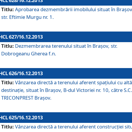
HCL 628/16.12.2013
Titlu:
Aprobarea dezmembrării imobilului situat în Braşov
str. Eftimie Murgu nr. 1.
HCL 627/16.12.2013
Titlu:
Dezmembrarea terenului situat în Braşov, str.
Dobrogeanu Gherea f.n.
HCL 626/16.12.2013
Titlu:
Vânzarea directă a terenului aferent spaţiului cu altă
destinaţie, situat în Braşov, B-dul Victoriei nr. 10, către S.C
TRICONPREST Braşov.
HCL 625/16.12.2013
Titlu:
Vânzarea directă a terenului aferent construcţiei sit