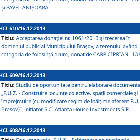
şi PAVEL ANIŞOARA.
HCL 610/16.12.2013
Titlu:
Acceptarea donaţiei nr. 1061/2013 şi trecerea în
domeniul public al Municipiului Braşov, a terenului având
categoria de folosinţă drum, donat de CARP CIPRIAN - IO
HCL 609/16.12.2013
Titlu:
Studiu de oportunitate pentru elaborare documenta
„P.U.Z. - Construire locuinţe colective, spaţii comerciale şi
împrejmuire (cu modificare regim de înălţime aferent P.U.
Braşov)”, iniţiator S.C. Atlanta House Investments S.R.L.
HCL 608/16.12.2013
Titlu:
Documentaţia „P.U.Z. - Schimbare de destinaţie,