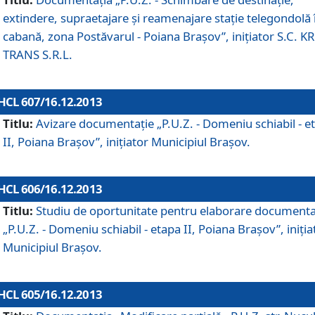
extindere, supraetajare şi reamenajare staţie telegondolă 
cabană, zona Postăvarul - Poiana Braşov”, iniţiator S.C. 
TRANS S.R.L.
HCL 607/16.12.2013
Titlu:
Avizare documentaţie „P.U.Z. - Domeniu schiabil - e
II, Poiana Braşov”, iniţiator Municipiul Braşov.
HCL 606/16.12.2013
Titlu:
Studiu de oportunitate pentru elaborare documenta
„P.U.Z. - Domeniu schiabil - etapa II, Poiana Braşov”, iniţia
Municipiul Braşov.
HCL 605/16.12.2013