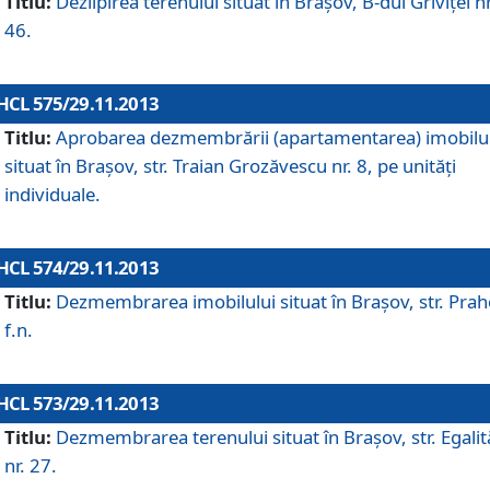
Titlu:
Dezlipirea terenului situat în Braşov, B-dul Griviţei nr
46.
HCL 575/29.11.2013
Titlu:
Aprobarea dezmembrării (apartamentarea) imobilu
situat în Braşov, str. Traian Grozăvescu nr. 8, pe unităţi
individuale.
HCL 574/29.11.2013
Titlu:
Dezmembrarea imobilului situat în Braşov, str. Pra
f.n.
HCL 573/29.11.2013
Titlu:
Dezmembrarea terenului situat în Braşov, str. Egalită
nr. 27.