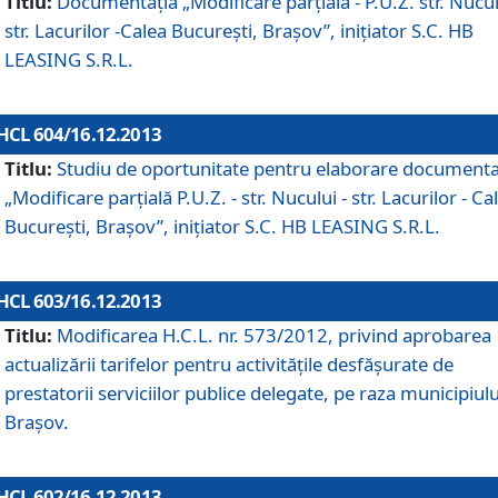
Titlu:
Documentaţia „Modificare parţială - P.U.Z. str. Nucul
str. Lacurilor -Calea Bucureşti, Braşov”, iniţiator S.C. HB
LEASING S.R.L.
HCL 604/16.12.2013
Titlu:
Studiu de oportunitate pentru elaborare documenta
„Modificare parţială P.U.Z. - str. Nucului - str. Lacurilor - Ca
Bucureşti, Braşov”, iniţiator S.C. HB LEASING S.R.L.
HCL 603/16.12.2013
Titlu:
Modificarea H.C.L. nr. 573/2012, privind aprobarea
actualizării tarifelor pentru activităţile desfăşurate de
prestatorii serviciilor publice delegate, pe raza municipiulu
Braşov.
HCL 602/16.12.2013