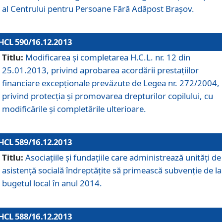
al Centrului pentru Persoane Fără Adăpost Braşov.
HCL 590/16.12.2013
Titlu:
Modificarea şi completarea H.C.L. nr. 12 din
25.01.2013, privind aprobarea acordării prestaţiilor
financiare excepţionale prevăzute de Legea nr. 272/2004,
privind protecţia şi promovarea drepturilor copilului, cu
modificările şi completările ulterioare.
HCL 589/16.12.2013
Titlu:
Asociaţiile şi fundaţiile care administrează unităţi de
asistenţă socială îndreptăţite să primească subvenţie de la
bugetul local în anul 2014.
HCL 588/16.12.2013