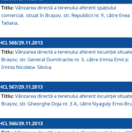
Titlu:
Vânzarea directă a terenului aferent spaţiului
comercial, situat în Braşov, str. Republicii nr. 9, către Enea
Tatiana.
HCL 568/29.11.2013
Titlu:
Vânzarea directă a terenului aferent locuinţei situate
Braşov, str. General Dumitrache nr. 3, către Irimia Emil şi
Irimia Nicoleta- Silvica.
HCL 567/29.11.2013
Titlu:
Vânzarea directă a terenului aferent locuinţei situate
Braşov, str. Gheorghe Doja nr. 3 A, către Nyaguly Erno-Br
HCL 566/29.11.2013