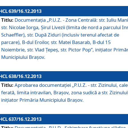
HCL 639/16.12.2013
Titlu:
Documentaţia „P.U.Z. - Zona Centrală: str. Iuliu Man
str. Nicolae Iorga, Şirul Livezii (limita de nord a parcului In
Schaeffler), str. După Ziduri (inclusiv terenul afectat de
parcare), B-dul Eroilor, str. Matei Basarab, B-dul 15
Noiembrie, str. Vlad Ţepeş, str. Pictor Pop”, iniţiator Primă
Municipiului Braşov.
HCL 638/16.12.2013
Titlu:
Aprobarea documentaţiei „P.U.Z. - str. Zizinului, cal
ferată, limita intravilan, Braşov, zona sudică a str. Zizinului
iniţiator Primăria Municipiului Braşov.
HCL 637/16.12.2013
Titlu:
Documentaţia „P.U.D - Schimbare funcţiune clădire