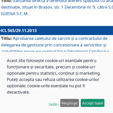
Titlu:
Vânzarea directă a terenului aferent spaţiului cu altă
destinaţie, situat în Braşov, str. 1 Decembrie nr. 9, către S.
IGIENA S.C.M.
HCL 565/29.11.2013
Titlu:
Aprobarea caietului de sarcini şi a contractului de
delegarea de gestiune prin concesionare a serviciilor şi
activităţilor necesare exploatării şi întreţinerii Cimitirului
Municipal Braşov situat în str. Dimitrie Anghel nr. 19.
Acest site folosește cookie-uri esențiale pentru
funcționare și securitate, precum și cookie-uri
opționale pentru statistici, conținut și marketing.
HCL 564/29.11.2013
Puteți accepta sau refuza utilizarea cookie-urilor
Titlu:
Completarea şi modificarea H.C.L. nr. 446/2013, pr
opționale; cookie-urile esențiale nu pot fi
care s-a aprobat studiul de fundamentare pentru
dezactivate.
concesionarea serviciilor de administrare a Cimitirului
Municipal Braşov.
Respinge
Accept toate
Setări