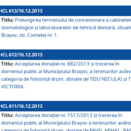
HCL 613/16.12.2013
Titlu:
Prelungirea termenului de concesionare a cabinetel
stomatologice şi laboratoarelor de tehnică dentară, situat
Braşov, str. Cometei nr. 1.
HCL 612/16.12.2013
Titlu:
Acceptarea donaţiei nr. 882/2013 şi trecerea în
domeniul public al Municipiului Braşov, a terenurilor avân
categoria de folosinţă drum, donate de TEIU NECULAI şi 
VICTORIA.
HCL 611/16.12.2013
Titlu:
Acceptarea donaţiei nr. 1517/2013 şi trecerea în
domeniul public al Municipiului Braşov a terenurilor avân
categoria de folosinţă drum, donate de PAVEL MIHAI - R