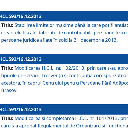
HCL 593/16.12.2013
Titlu:
Stabilirea limitelor maxime până la care pot fi anula
creanţele fiscale datorate de contribuabilii persoane fizice 
persoane juridice aflate în sold la 31 decembrie 2013.
HCL 592/16.12.2013
Titlu:
Modificarea H.C.L. nr. 102/2013, prin care s-au apr
tipurile de servicii, frecvenţa şi contribuţia corespunzătoa
acestora, în cadrul Centrului pentru Persoane Fără Adăpo
Braşov.
HCL 591/16.12.2013
Titlu:
Modificarea şi completarea H.C.L. nr. 101/2013, pri
care s-a aprobat Regulamentul de Organizare şi Funcţion