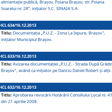
alimentaţie publică, Braşov, Poiana Braşov, str. Poiana
Soarelui nr. 28”, iniţiator S.C. SINAIA S.A.
HCL 634/16.12.2013
Titlu:
Documentaţia „P.U.Z. - Zona La Iepure, Braşov”,
iniţiator Municipiul Braşov.
HCL 633/16.12.2013
Titlu:
Avizarea documentaţiei „P.U.Z. - Strada După Grădin
Braşov”, având ca iniţiator pe Danciu Daniel Robert şi alţii.
HCL 632/16.12.2013
Titlu:
Aprobarea revocării Hotărârii Consiliului Local nr. 4
din 21 aprilie 2008.