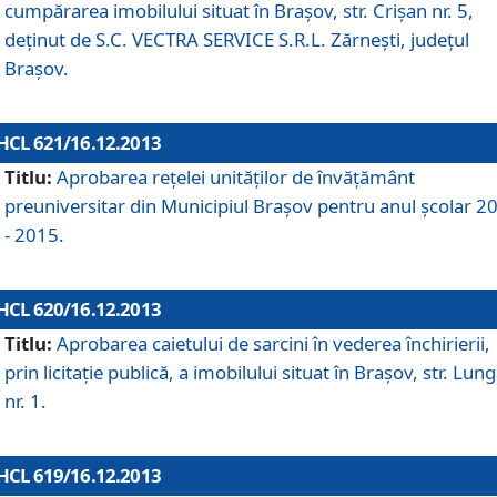
cumpărarea imobilului situat în Braşov, str. Crişan nr. 5,
deţinut de S.C. VECTRA SERVICE S.R.L. Zărneşti, judeţul
Braşov.
HCL 621/16.12.2013
Titlu:
Aprobarea reţelei unităţilor de învăţământ
preuniversitar din Municipiul Braşov pentru anul şcolar 2
- 2015.
HCL 620/16.12.2013
Titlu:
Aprobarea caietului de sarcini în vederea închirierii,
prin licitaţie publică, a imobilului situat în Braşov, str. Lun
nr. 1.
HCL 619/16.12.2013