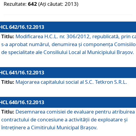
Rezultate:
642
(Ați căutat: 2013)
HCL 642/16.12.2013
Titlu:
Modificarea H.C.L. nr. 306/2012, republicată, prin c
s-a aprobat numărul, denumirea şi componenţa Comisiilo
de specialitate ale Consiliului Local al Municipiului Braşov.
HCL 641/16.12.2013
Titlu:
Majorarea capitalului social al S.C. Tetkron S.R.L.
HCL 640/16.12.2013
Titlu:
Desemnarea comisiei de evaluare pentru atribuirea
contractului de concesiune a activităţii de exploatare şi
întreţinere a Cimitirului Municipal Braşov.