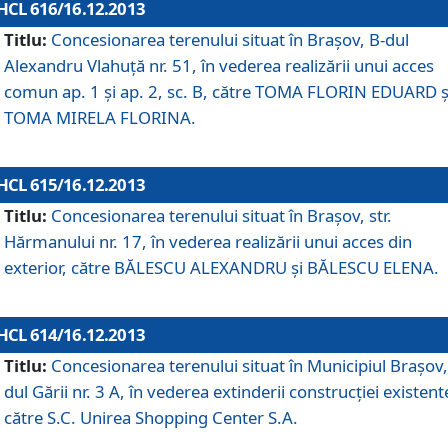
HCL 616/16.12.2013
Titlu:
Concesionarea terenului situat în Braşov, B-dul
Alexandru Vlahuţă nr. 51, în vederea realizării unui acces
comun ap. 1 şi ap. 2, sc. B, către TOMA FLORIN EDUARD ş
TOMA MIRELA FLORINA.
HCL 615/16.12.2013
Titlu:
Concesionarea terenului situat în Braşov, str.
Hărmanului nr. 17, în vederea realizării unui acces din
exterior, către BĂLESCU ALEXANDRU şi BĂLESCU ELENA.
HCL 614/16.12.2013
Titlu:
Concesionarea terenului situat în Municipiul Braşov,
dul Gării nr. 3 A, în vederea extinderii construcţiei existent
către S.C. Unirea Shopping Center S.A.