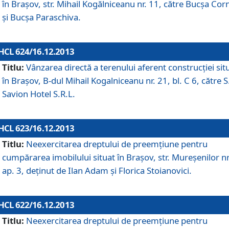
în Braşov, str. Mihail Kogălniceanu nr. 11, către Bucşa Cor
şi Bucşa Paraschiva.
HCL 624/16.12.2013
Titlu:
Vânzarea directă a terenului aferent construcţiei sit
în Braşov, B-dul Mihail Kogalniceanu nr. 21, bl. C 6, către S
Savion Hotel S.R.L.
HCL 623/16.12.2013
Titlu:
Neexercitarea dreptului de preemţiune pentru
cumpărarea imobilului situat în Braşov, str. Mureşenilor nr
ap. 3, deţinut de Ilan Adam şi Florica Stoianovici.
HCL 622/16.12.2013
Titlu:
Neexercitarea dreptului de preemţiune pentru