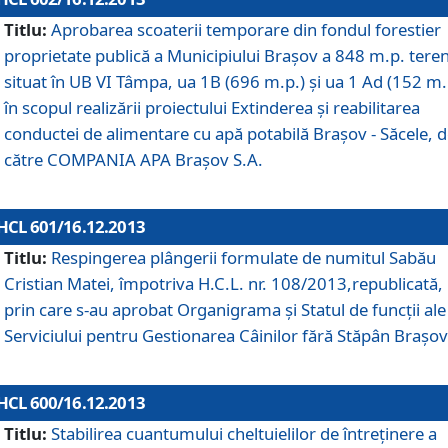
Titlu:
Aprobarea scoaterii temporare din fondul forestier
proprietate publică a Municipiului Braşov a 848 m.p. tere
situat în UB VI Tâmpa, ua 1B (696 m.p.) şi ua 1 Ad (152 m.
în scopul realizării proiectului Extinderea şi reabilitarea
conductei de alimentare cu apă potabilă Braşov - Săcele, 
către COMPANIA APA Braşov S.A.
HCL 601/16.12.2013
Titlu:
Respingerea plângerii formulate de numitul Sabău
Cristian Matei, împotriva H.C.L. nr. 108/2013,republicată,
prin care s-au aprobat Organigrama şi Statul de funcţii ale
Serviciului pentru Gestionarea Câinilor fără Stăpân Braşov
HCL 600/16.12.2013
Titlu:
Stabilirea cuantumului cheltuielilor de întreţinere a