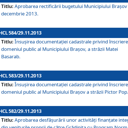
Titlu:
Aprobarea rectificării bugetului Municipiului Braşov 
decembrie 2013.
HCL 584/29.11.2013
Titlu:
Însuşirea documentaţiei cadastrale privind înscriere
domeniul public al Municipiului Braşov, a străzii Matei
Basarab.
HCL 583/29.11.2013
Titlu:
Însuşirea documentaţiei cadastrale privind înscriere
domeniul public al Municipiului Braşov a străzii Pictor Pop
HCL 582/29.11.2013
Titlu:
Aprobarea desfăşurării unor activităţi finanţate inte
din veniturile proprii de către Grădiniţa cu Program Norm