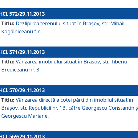
HCL 572/29.11.2013
Titlu:
Dezlipirea terenului situat în Braşov, str. Mihail
Kogălniceanu f.n.
HCL 571/29.11.2013
Titlu:
Vânzarea imobilului situat în Braşov, str. Tiberiu
Brediceanu nr. 3.
HCL 570/29.11.2013
Titlu:
Vânzarea directă a cotei părţi din imobilul situat în
Braşov, str. Republicii nr. 13, către Georgescu Constantin ş
Georgescu Mariane.
HCL 569/29.11.2013