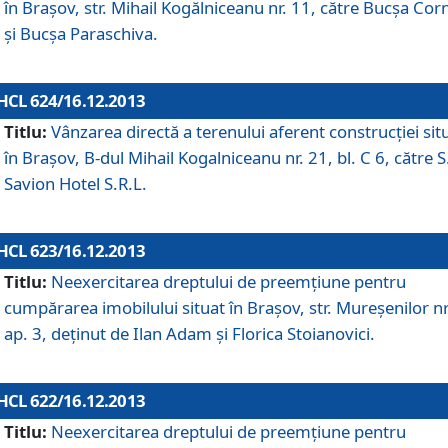
în Braşov, str. Mihail Kogălniceanu nr. 11, către Bucşa Cor
şi Bucşa Paraschiva.
HCL 624/16.12.2013
Titlu:
Vânzarea directă a terenului aferent construcţiei sit
în Braşov, B-dul Mihail Kogalniceanu nr. 21, bl. C 6, către S
Savion Hotel S.R.L.
HCL 623/16.12.2013
Titlu:
Neexercitarea dreptului de preemţiune pentru
cumpărarea imobilului situat în Braşov, str. Mureşenilor nr
ap. 3, deţinut de Ilan Adam şi Florica Stoianovici.
HCL 622/16.12.2013
Titlu:
Neexercitarea dreptului de preemţiune pentru