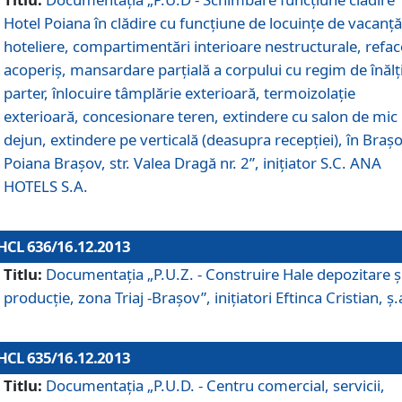
Hotel Poiana în clădire cu funcţiune de locuinţe de vacanţă
hoteliere, compartimentări interioare nestructurale, refa
acoperiş, mansardare parţială a corpului cu regim de înăl
parter, înlocuire tâmplărie exterioară, termoizolaţie
exterioară, concesionare teren, extindere cu salon de mic
dejun, extindere pe verticală (deasupra recepţiei), în Braşo
Poiana Braşov, str. Valea Dragă nr. 2”, iniţiator S.C. ANA
HOTELS S.A.
HCL 636/16.12.2013
Titlu:
Documentaţia „P.U.Z. - Construire Hale depozitare ş
producţie, zona Triaj -Braşov”, iniţiatori Eftinca Cristian, ş.
HCL 635/16.12.2013
Titlu:
Documentaţia „P.U.D. - Centru comercial, servicii,