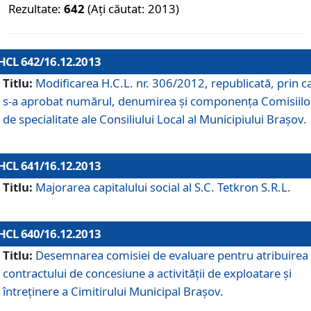
Rezultate:
642
(Ați căutat: 2013)
HCL 642/16.12.2013
Titlu:
Modificarea H.C.L. nr. 306/2012, republicată, prin c
s-a aprobat numărul, denumirea şi componenţa Comisiilo
de specialitate ale Consiliului Local al Municipiului Braşov.
HCL 641/16.12.2013
Titlu:
Majorarea capitalului social al S.C. Tetkron S.R.L.
HCL 640/16.12.2013
Titlu:
Desemnarea comisiei de evaluare pentru atribuirea
contractului de concesiune a activităţii de exploatare şi
întreţinere a Cimitirului Municipal Braşov.