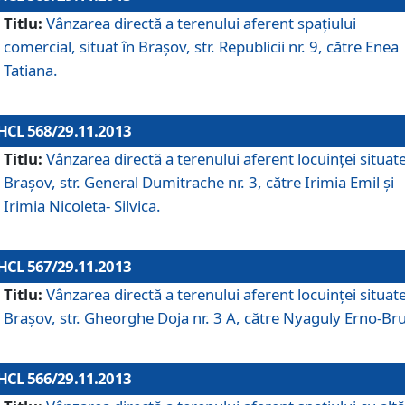
Titlu:
Vânzarea directă a terenului aferent spaţiului
comercial, situat în Braşov, str. Republicii nr. 9, către Enea
Tatiana.
HCL 568/29.11.2013
Titlu:
Vânzarea directă a terenului aferent locuinţei situate
Braşov, str. General Dumitrache nr. 3, către Irimia Emil şi
Irimia Nicoleta- Silvica.
HCL 567/29.11.2013
Titlu:
Vânzarea directă a terenului aferent locuinţei situate
Braşov, str. Gheorghe Doja nr. 3 A, către Nyaguly Erno-Br
HCL 566/29.11.2013