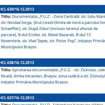
HCL 639/16.12.2013
Titlu:
Documentaţia „P.U.Z. - Zona Centrală: str. Iuliu Man
str. Nicolae Iorga, Şirul Livezii (limita de nord a parcului In
Schaeffler), str. După Ziduri (inclusiv terenul afectat de
parcare), B-dul Eroilor, str. Matei Basarab, B-dul 15
Noiembrie, str. Vlad Ţepeş, str. Pictor Pop”, iniţiator Primă
Municipiului Braşov.
HCL 638/16.12.2013
Titlu:
Aprobarea documentaţiei „P.U.Z. - str. Zizinului, cal
ferată, limita intravilan, Braşov, zona sudică a str. Zizinului
iniţiator Primăria Municipiului Braşov.
HCL 637/16.12.2013
Titlu:
Documentaţia „P.U.D - Schimbare funcţiune clădire