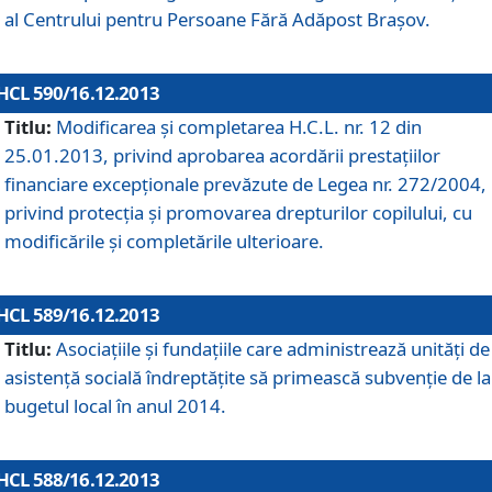
al Centrului pentru Persoane Fără Adăpost Braşov.
HCL 590/16.12.2013
Titlu:
Modificarea şi completarea H.C.L. nr. 12 din
25.01.2013, privind aprobarea acordării prestaţiilor
financiare excepţionale prevăzute de Legea nr. 272/2004,
privind protecţia şi promovarea drepturilor copilului, cu
modificările şi completările ulterioare.
HCL 589/16.12.2013
Titlu:
Asociaţiile şi fundaţiile care administrează unităţi de
asistenţă socială îndreptăţite să primească subvenţie de la
bugetul local în anul 2014.
HCL 588/16.12.2013