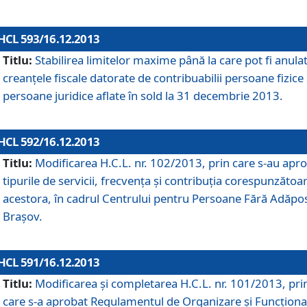
HCL 593/16.12.2013
Titlu:
Stabilirea limitelor maxime până la care pot fi anula
creanţele fiscale datorate de contribuabilii persoane fizice 
persoane juridice aflate în sold la 31 decembrie 2013.
HCL 592/16.12.2013
Titlu:
Modificarea H.C.L. nr. 102/2013, prin care s-au apr
tipurile de servicii, frecvenţa şi contribuţia corespunzătoa
acestora, în cadrul Centrului pentru Persoane Fără Adăpo
Braşov.
HCL 591/16.12.2013
Titlu:
Modificarea şi completarea H.C.L. nr. 101/2013, pri
care s-a aprobat Regulamentul de Organizare şi Funcţion