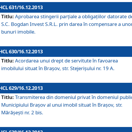
HCL 631/16.12.2013
Titlu:
Aprobarea stingerii parţiale a obligaţiilor datorate d
S.C. Bogdan Invest S.R.L. prin darea în compensare a uno
bunuri imobile.
HCL 630/16.12.2013
Titlu:
Acordarea unui drept de servitute în favoarea
imobilului situat în Braşov, str. Stejerişului nr. 19 A.
HCL 629/16.12.2013
Titlu:
Transmiterea din domeniul privat în domeniul public
Municipiului Braşov al unui imobil situat în Braşov, str.
Mărăşeşti nr. 2 bis.