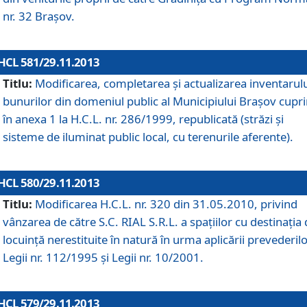
nr. 32 Braşov.
HCL 581/29.11.2013
Titlu:
Modificarea, completarea şi actualizarea inventarul
bunurilor din domeniul public al Municipiului Braşov cupr
în anexa 1 la H.C.L. nr. 286/1999, republicată (străzi şi
sisteme de iluminat public local, cu terenurile aferente).
HCL 580/29.11.2013
Titlu:
Modificarea H.C.L. nr. 320 din 31.05.2010, privind
vânzarea de către S.C. RIAL S.R.L. a spaţiilor cu destinaţia
locuinţă nerestituite în natură în urma aplicării prevederil
Legii nr. 112/1995 şi Legii nr. 10/2001.
HCL 579/29.11.2013