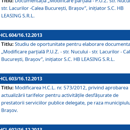
Titlu:
Documentaţia „Modificare parţială - P.U.Z. str. Nucul
str. Lacurilor -Calea Bucureşti, Braşov”, iniţiator S.C. HB
LEASING S.R.L.
HCL 604/16.12.2013
Titlu:
Studiu de oportunitate pentru elaborare documenta
„Modificare parţială P.U.Z. - str. Nucului - str. Lacurilor - Ca
Bucureşti, Braşov”, iniţiator S.C. HB LEASING S.R.L.
HCL 603/16.12.2013
Titlu:
Modificarea H.C.L. nr. 573/2012, privind aprobarea
actualizării tarifelor pentru activităţile desfăşurate de
prestatorii serviciilor publice delegate, pe raza municipiulu
Braşov.
HCL 602/16.12.2013