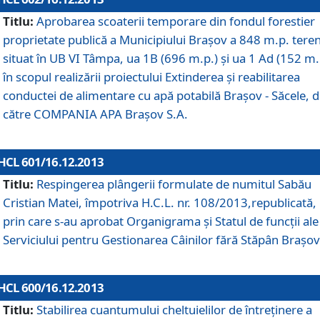
Titlu:
Aprobarea scoaterii temporare din fondul forestier
proprietate publică a Municipiului Braşov a 848 m.p. tere
situat în UB VI Tâmpa, ua 1B (696 m.p.) şi ua 1 Ad (152 m.
în scopul realizării proiectului Extinderea şi reabilitarea
conductei de alimentare cu apă potabilă Braşov - Săcele, 
către COMPANIA APA Braşov S.A.
HCL 601/16.12.2013
Titlu:
Respingerea plângerii formulate de numitul Sabău
Cristian Matei, împotriva H.C.L. nr. 108/2013,republicată,
prin care s-au aprobat Organigrama şi Statul de funcţii ale
Serviciului pentru Gestionarea Câinilor fără Stăpân Braşov
HCL 600/16.12.2013
Titlu:
Stabilirea cuantumului cheltuielilor de întreţinere a