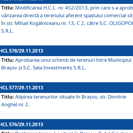
Titlu:
Modificarea H.C.L. nr. 452/2013, prin care s-a aprob
vânzarea directă a terenului aferent spaţiului comercial si
în str. Mihail Kogălniceanu nr. 13, C 2, către S.C. OLIGOPO
S.R.L.
HCL 578/29.11.2013
Titlu:
Aprobarea unui schimb de terenuri între Municipiul
Braşov şi S.C. Sela Investments S.R.L.
HCL 577/29.11.2013
Titlu:
Alipirea terenurilor situate în Braşov, str. Dimitrie
Anghel nr. 2.
HCL 576/29.11.2013