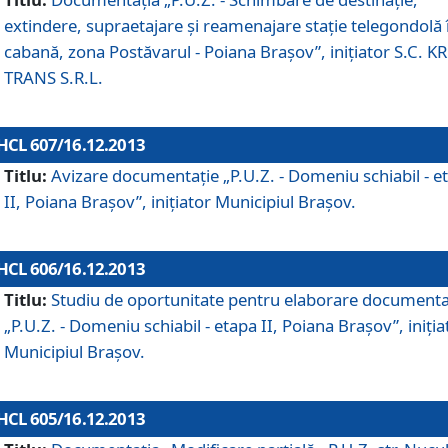
extindere, supraetajare şi reamenajare staţie telegondolă 
cabană, zona Postăvarul - Poiana Braşov”, iniţiator S.C. 
TRANS S.R.L.
HCL 607/16.12.2013
Titlu:
Avizare documentaţie „P.U.Z. - Domeniu schiabil - e
II, Poiana Braşov”, iniţiator Municipiul Braşov.
HCL 606/16.12.2013
Titlu:
Studiu de oportunitate pentru elaborare documenta
„P.U.Z. - Domeniu schiabil - etapa II, Poiana Braşov”, iniţia
Municipiul Braşov.
HCL 605/16.12.2013