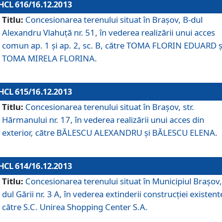
HCL 616/16.12.2013
Titlu:
Concesionarea terenului situat în Braşov, B-dul
Alexandru Vlahuţă nr. 51, în vederea realizării unui acces
comun ap. 1 şi ap. 2, sc. B, către TOMA FLORIN EDUARD ş
TOMA MIRELA FLORINA.
HCL 615/16.12.2013
Titlu:
Concesionarea terenului situat în Braşov, str.
Hărmanului nr. 17, în vederea realizării unui acces din
exterior, către BĂLESCU ALEXANDRU şi BĂLESCU ELENA.
HCL 614/16.12.2013
Titlu:
Concesionarea terenului situat în Municipiul Braşov,
dul Gării nr. 3 A, în vederea extinderii construcţiei existent
către S.C. Unirea Shopping Center S.A.