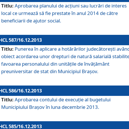
Titlu:
Aprobarea planului de acţiuni sau lucrări de interes
local ce urmează să fie prestate în anul 2014 de către
beneficiarii de ajutor social.
HCL 587/16.12.2013
Titlu:
Punerea în aplicare a hotărârilor judecătoreşti avân
obiect acordarea unor drepturi de natură salarială stabilite
favoarea personalului din unităţile de învăţământ
preuniversitar de stat din Municipiul Braşov.
HCL 586/16.12.2013
Titlu:
Aprobarea contului de execuţie al bugetului
Municipiului Braşov în luna decembrie 2013.
HCL 585/16.12.2013