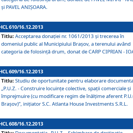
şi PAVEL ANIŞOARA.
HCL 610/16.12.2013
Titlu:
Acceptarea donaţiei nr. 1061/2013 şi trecerea în
domeniul public al Municipiului Braşov, a terenului având
categoria de folosinţă drum, donat de CARP CIPRIAN - IO
HCL 609/16.12.2013
Titlu:
Studiu de oportunitate pentru elaborare documenta
„P.U.Z. - Construire locuinţe colective, spaţii comerciale şi
împrejmuire (cu modificare regim de înălţime aferent P.U.
Braşov)”, iniţiator S.C. Atlanta House Investments S.R.L.
HCL 608/16.12.2013
Titlu:
Documentaţia „P.U.Z. - Schimbare de destinaţie,