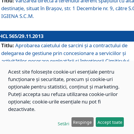
Titlu:
Vânzarea directă a terenului aferent spaţiului cu altă
destinaţie, situat în Braşov, str. 1 Decembrie nr. 9, către S.
IGIENA S.C.M.
HCL 565/29.11.2013
Titlu:
Aprobarea caietului de sarcini şi a contractului de
delegarea de gestiune prin concesionare a serviciilor şi
activităţilor necesare exploatării şi întreţinerii Cimitirului
Municipal Braşov situat în str. Dimitrie Anghel nr. 19.
Acest site folosește cookie-uri esențiale pentru
funcționare și securitate, precum și cookie-uri
opționale pentru statistici, conținut și marketing.
HCL 564/29.11.2013
Puteți accepta sau refuza utilizarea cookie-urilor
Titlu:
Completarea şi modificarea H.C.L. nr. 446/2013, pr
opționale; cookie-urile esențiale nu pot fi
care s-a aprobat studiul de fundamentare pentru
dezactivate.
concesionarea serviciilor de administrare a Cimitirului
Municipal Braşov.
Respinge
Accept toate
Setări