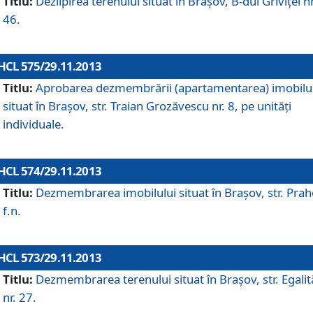
Titlu:
Dezlipirea terenului situat în Braşov, B-dul Griviţei nr
46.
HCL 575/29.11.2013
Titlu:
Aprobarea dezmembrării (apartamentarea) imobilu
situat în Braşov, str. Traian Grozăvescu nr. 8, pe unităţi
individuale.
HCL 574/29.11.2013
Titlu:
Dezmembrarea imobilului situat în Braşov, str. Pra
f.n.
HCL 573/29.11.2013
Titlu:
Dezmembrarea terenului situat în Braşov, str. Egalită
nr. 27.