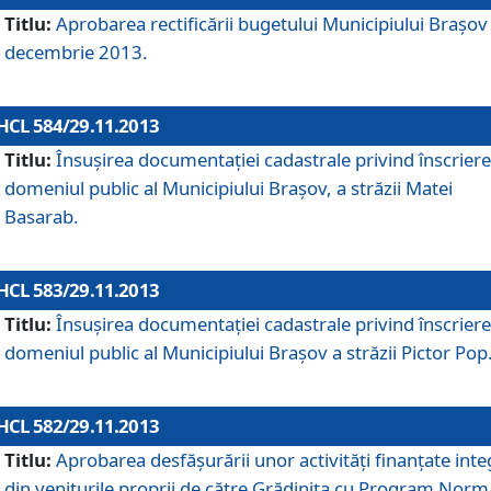
Titlu:
Aprobarea rectificării bugetului Municipiului Braşov 
decembrie 2013.
HCL 584/29.11.2013
Titlu:
Însuşirea documentaţiei cadastrale privind înscriere
domeniul public al Municipiului Braşov, a străzii Matei
Basarab.
HCL 583/29.11.2013
Titlu:
Însuşirea documentaţiei cadastrale privind înscriere
domeniul public al Municipiului Braşov a străzii Pictor Pop
HCL 582/29.11.2013
Titlu:
Aprobarea desfăşurării unor activităţi finanţate inte
din veniturile proprii de către Grădiniţa cu Program Norm