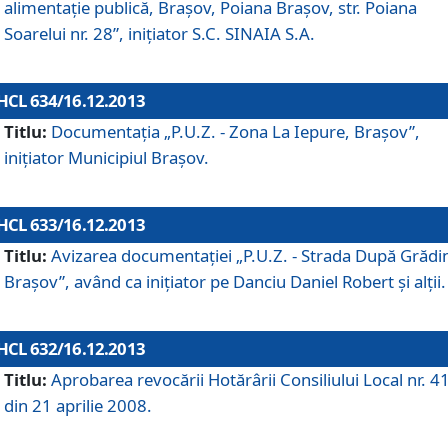
alimentaţie publică, Braşov, Poiana Braşov, str. Poiana
Soarelui nr. 28”, iniţiator S.C. SINAIA S.A.
HCL 634/16.12.2013
Titlu:
Documentaţia „P.U.Z. - Zona La Iepure, Braşov”,
iniţiator Municipiul Braşov.
HCL 633/16.12.2013
Titlu:
Avizarea documentaţiei „P.U.Z. - Strada După Grădin
Braşov”, având ca iniţiator pe Danciu Daniel Robert şi alţii.
HCL 632/16.12.2013
Titlu:
Aprobarea revocării Hotărârii Consiliului Local nr. 4
din 21 aprilie 2008.