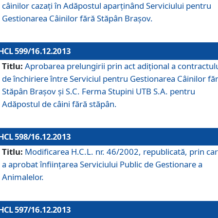
câinilor cazaţi în Adăpostul aparţinând Serviciului pentru
Gestionarea Câinilor fără Stăpân Braşov.
HCL 599/16.12.2013
Titlu:
Aprobarea prelungirii prin act adiţional a contractul
de închiriere între Serviciul pentru Gestionarea Câinilor fă
Stăpân Braşov şi S.C. Ferma Stupini UTB S.A. pentru
Adăpostul de câini fără stăpân.
HCL 598/16.12.2013
Titlu:
Modificarea H.C.L. nr. 46/2002, republicată, prin car
a aprobat înfiinţarea Serviciului Public de Gestionare a
Animalelor.
HCL 597/16.12.2013