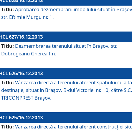
HCL 628/16.12.2013
Titlu:
Aprobarea dezmembrării imobilului situat în Braşov
str. Eftimie Murgu nr. 1.
HCL 627/16.12.2013
Titlu:
Dezmembrarea terenului situat în Braşov, str.
Dobrogeanu Gherea f.n.
HCL 626/16.12.2013
Titlu:
Vânzarea directă a terenului aferent spaţiului cu altă
destinaţie, situat în Braşov, B-dul Victoriei nr. 10, către S.C
TRICONPREST Braşov.
HCL 625/16.12.2013
Titlu:
Vânzarea directă a terenului aferent construcţiei sit