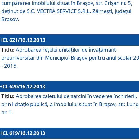
cumpărarea imobilului situat în Braşov, str. Crişan nr. 5,
deţinut de S.C. VECTRA SERVICE S.R.L. Zărneşti, judeţul
Braşov.
HCL 621/16.12.2013
Titlu:
Aprobarea reţelei unităţilor de învăţământ
preuniversitar din Municipiul Braşov pentru anul şcolar 2
- 2015.
HCL 620/16.12.2013
Titlu:
Aprobarea caietului de sarcini în vederea închirierii,
prin licitaţie publică, a imobilului situat în Braşov, str. Lun
nr. 1.
HCL 619/16.12.2013