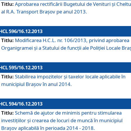
Titlu:
Aprobarea rectificării Bugetului de Venituri şi Cheltui
al R.A. Transport Braşov pe anul 2013.
HCL 596/16.12.2013
Titlu:
Modificarea H.C.L. nr. 106/2013, privind aprobarea
Organigramei şi a Statului de funcţii ale Poliţiei Locale Bra
HCL 595/16.12.2013
Titlu:
Stabilirea impozitelor şi taxelor locale aplicabile în
municipiul Braşov în anul 2014.
HCL 594/16.12.2013
Titlu:
Schemă de ajutor de minimis pentru stimularea
investiţiilor şi crearea de locuri de muncă în municipiul
Braşov aplicabilă în perioada 2014 - 2018.