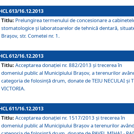
HCL 613/16.12.2013
Titlu:
Prelungirea termenului de concesionare a cabinetel
stomatologice şi laboratoarelor de tehnică dentară, situat
Braşov, str. Cometei nr. 1.
HCL 612/16.12.2013
Titlu:
Acceptarea donaţiei nr. 882/2013 şi trecerea în
domeniul public al Municipiului Braşov, a terenurilor avân
categoria de folosinţă drum, donate de TEIU NECULAI şi 
VICTORIA.
HCL 611/16.12.2013
Titlu:
Acceptarea donaţiei nr. 1517/2013 şi trecerea în
domeniul public al Municipiului Braşov a terenurilor avân
categoria de folosinţă drum, donate de PAVEL MIHAI - R